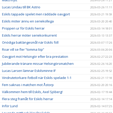
2026-03-26 11:21
Lucas Lindau till BK Astrio
2026-03-26 11:11
Eskils tappade spelet men räddade oavgjort
2026-03-21 19:59
Eskils möter ännu en seriekollega
2026-03-20 20:40
Proppen ur för Eskils herrar
2026-03-14 18:01
Eskils herrar möter seriekonkurrent
2026-03-13 13:37
Onödiga baklängesmål när Eskils föll
2026-03-07 17:26
Roar vill se fler ”tomma löp”
2026-03-06 20:06
Oavgjort mot Helsingör efter bra prestation
2026-02-27 22:23
Jubilerande tränare missar Helsingörsmatchen
2026-02-26 16:20
Lucas Larsen lämnar Eskilsminne IF
2026-02-25 19:52
Vindrutetorkare-fotboll när Eskils spelade 1-1
2026-02-21 17:18
Fem saknas i matchen mot Åstorp
2026-02-20 20:16
Välkommen hem till Eskils, Axel Sjöberg!
2026-02-17 19:44
Flera steg framåt för Eskils herrar
2026-02-14 17:14
Inför Lund
2026-02-14 07:25
Lovande mittback klar för Eskils