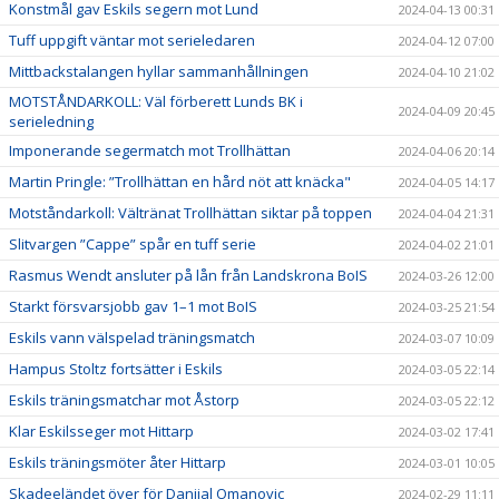
Konstmål gav Eskils segern mot Lund
2024-04-13 00:31
Tuff uppgift väntar mot serieledaren
2024-04-12 07:00
Mittbackstalangen hyllar sammanhållningen
2024-04-10 21:02
MOTSTÅNDARKOLL: Väl förberett Lunds BK i
2024-04-09 20:45
serieledning
Imponerande segermatch mot Trollhättan
2024-04-06 20:14
Martin Pringle: ”Trollhättan en hård nöt att knäcka"
2024-04-05 14:17
Motståndarkoll: Vältränat Trollhättan siktar på toppen
2024-04-04 21:31
Slitvargen ”Cappe” spår en tuff serie
2024-04-02 21:01
Rasmus Wendt ansluter på lån från Landskrona BoIS
2024-03-26 12:00
Starkt försvarsjobb gav 1–1 mot BoIS
2024-03-25 21:54
Eskils vann välspelad träningsmatch
2024-03-07 10:09
Hampus Stoltz fortsätter i Eskils
2024-03-05 22:14
Eskils träningsmatchar mot Åstorp
2024-03-05 22:12
Klar Eskilsseger mot Hittarp
2024-03-02 17:41
Eskils träningsmöter åter Hittarp
2024-03-01 10:05
Skadeeländet över för Danijal Omanovic
2024-02-29 11:11