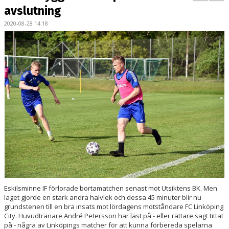
BILDGALLERI
avslutning
2020-08-28 14:18
KONTAKT
MATCHER
ETTAN SÖDRA
Eskilsminne IF förlorade bortamatchen senast mot Utsiktens BK. Men
laget gjorde en stark andra halvlek och dessa 45 minuter blir nu
grundstenen till en bra insats mot lördagens motståndare FC Linköping
City. Huvudtränare André Petersson har läst på - eller rättare sagt tittat
på - några av Linköpings matcher för att kunna förbereda spelarna