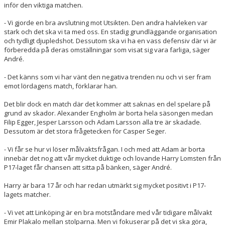
inför den viktiga matchen.
- Vi gjorde en bra avslutning mot Utsikten. Den andra halvleken var
stark och det ska vi ta med oss. En stadig grundläggande organisation
och tydligt djupledshot. Dessutom ska vi ha en vass defensiv där vi är
förberedda på deras omställningar som visat sig vara farliga, säger
André.
- Det känns som vi har vänt den negativa trenden nu och vi ser fram
emot lördagens match, förklarar han.
Det blir dock en match där det kommer att saknas en del spelare på
grund av skador. Alexander Engholm är borta hela säsongen medan
Filip Egger, Jesper Larsson och Adam Larsson alla tre är skadade.
Dessutom är det stora frågetecken för Casper Seger.
- Vi får se hur vi löser målvaktsfrågan. I och med att Adam är borta
innebär det nog att vår mycket duktige och lovande Harry Lomsten från
P17-laget får chansen att sitta på bänken, säger André.
Harry är bara 17 år och har redan utmärkt sig mycket positivt i P17-
lagets matcher.
- Vi vet att Linköping är en bra motståndare med vår tidigare målvakt
Emir Plakalo mellan stolparna. Men vi fokuserar på det vi ska göra,