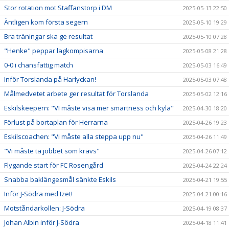
Stor rotation mot Staffanstorp i DM
2025-05-13 22:50
Äntligen kom första segern
2025-05-10 19:29
Bra träningar ska ge resultat
2025-05-10 07:28
"Henke" peppar lagkompisarna
2025-05-08 21:28
0-0 i chansfattig match
2025-05-03 16:49
Inför Torslanda på Harlyckan!
2025-05-03 07:48
Målmedvetet arbete ger resultat för Torslanda
2025-05-02 12:16
Eskilskeepern: "VI måste visa mer smartness och kyla"
2025-04-30 18:20
Förlust på bortaplan för Herrarna
2025-04-26 19:23
Eskilscoachen: "Vi måste alla steppa upp nu"
2025-04-26 11:49
"Vi måste ta jobbet som krävs"
2025-04-26 07:12
Flygande start för FC Rosengård
2025-04-24 22:24
Snabba baklängesmål sänkte Eskils
2025-04-21 19:55
Inför J-Södra med Izet!
2025-04-21 00:16
Motståndarkollen: J-Södra
2025-04-19 08:37
Johan Albin inför J-Södra
2025-04-18 11:41