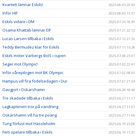
Kvartett lämnar Eskils!
2025-08-05 20:45
Inför HIF
2025-08-05 13:31
Eskils vidare i DM
2025-07-26 18:39
Osama Khattab lämnar EIF
2025-07-21 22:12
Lucas Larsen tillbaka i Eskils
2025-07-12 21:53
Teddy Bermudez klar för Eskils
2025-07-11 15:28
Eskils möter Varbergs BoIS i cupen
2025-07-08 23:07
Seger mot Olympic!
2025-07-02 22:41
Inför vårepilogen mot BK Olympic
2025-07-02 08:03
Hampus vill fira födelsedagen i Dur
2025-07-01 21:24
Oavgjort i Oskarshamn
2025-06-28 18:46
Tre skadade tillbaka i Eskils
2025-06-27 11:17
Lagkaptenen tror på vändning
2025-06-27 11:07
Oskarshamn vill ha tre poäng
2025-06-27 11:06
Tung förlust mot Hässleholm
2025-06-19 23:08
Fem spelare tillbaka i Eskils
2025-06-19 11:31