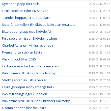
Nytt poängtapp för Eskils
2025-04-12 21:02
Eskilscoachen inför IFK Skövde
2025-04-11 20:14
"Lunde" hoppas bli startspelare
2025-04-11 00:12
Motståndarkollen: IFK Skövde bättre än resultaten
2025-04-10 08:52
Bittert poängtapp mot Skövde AIK
2025-04-05 16:02
Fyra spelare missar Skövdematchen
2025-04-05 00:33
Charbel Abraham vill ha revansch
2025-04-04 13:52
Premiärluften gick ur Eskils
2025-03-29 17:00
Väskförbud Ettan 2025
2025-03-29 09:52
Lagkaptenens tankar inför premiären
2025-03-28 20:29
Välkommen till Eskils, Henrik Norrby!
2025-03-25 14:56
Starkt genrep av Eskils herrar
2025-03-22 20:08
Eskils genrepar mot Varbergs BoIS
2025-03-21 20:09
Lyckat träningsläger i Spanien
2025-03-15 18:59
Välkommen till Eskils, Neo Ehrnborg Kallmeby!
2025-03-10 17:35
Osama Khattab klar för Eskils
2025-03-09 17:15