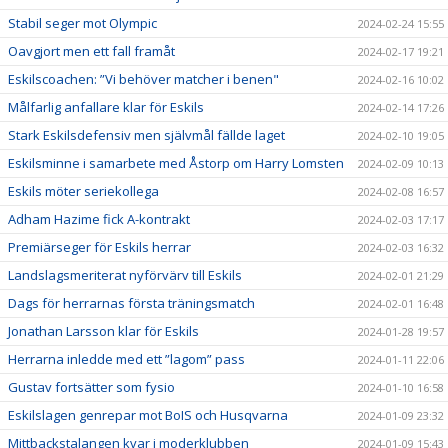
Stabil seger mot Olympic
2024-02-24 15:55
Oavgjort men ett fall framåt
2024-02-17 19:21
Eskilscoachen: ”Vi behöver matcher i benen"
2024-02-16 10:02
Målfarlig anfallare klar för Eskils
2024-02-14 17:26
Stark Eskilsdefensiv men självmål fällde laget
2024-02-10 19:05
Eskilsminne i samarbete med Åstorp om Harry Lomsten
2024-02-09 10:13
Eskils möter seriekollega
2024-02-08 16:57
Adham Hazime fick A-kontrakt
2024-02-03 17:17
Premiärseger för Eskils herrar
2024-02-03 16:32
Landslagsmeriterat nyförvärv till Eskils
2024-02-01 21:29
Dags för herrarnas första träningsmatch
2024-02-01 16:48
Jonathan Larsson klar för Eskils
2024-01-28 19:57
Herrarna inledde med ett ”lagom” pass
2024-01-11 22:06
Gustav fortsätter som fysio
2024-01-10 16:58
Eskilslagen genrepar mot BoIS och Husqvarna
2024-01-09 23:32
Mittbackstalangen kvar i moderklubben
2024-01-09 15:43