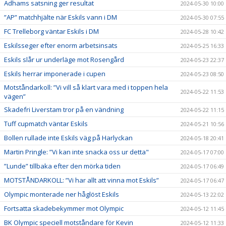
Adhams satsning ger resultat
2024-05-30 10:00
”AP” matchhjälte när Eskils vann i DM
2024-05-30 07:55
FC Trelleborg väntar Eskils i DM
2024-05-28 10:42
Eskilsseger efter enorm arbetsinsats
2024-05-25 16:33
Eskils slår ur underläge mot Rosengård
2024-05-23 22:37
Eskils herrar imponerade i cupen
2024-05-23 08:50
Motståndarkoll: ”Vi vill så klart vara med i toppen hela
2024-05-22 11:53
vägen”
Skadefri Liverstam tror på en vändning
2024-05-22 11:15
Tuff cupmatch väntar Eskils
2024-05-21 10:56
Bollen rullade inte Eskils väg på Harlyckan
2024-05-18 20:41
Martin Pringle: ”Vi kan inte snacka oss ur detta"
2024-05-17 07:00
”Lunde” tillbaka efter den mörka tiden
2024-05-17 06:49
MOTSTÅNDARKOLL: ”Vi har allt att vinna mot Eskils”
2024-05-17 06:47
Olympic monterade ner håglöst Eskils
2024-05-13 22:02
Fortsatta skadebekymmer mot Olympic
2024-05-12 11:45
BK Olympic speciell motståndare för Kevin
2024-05-12 11:33