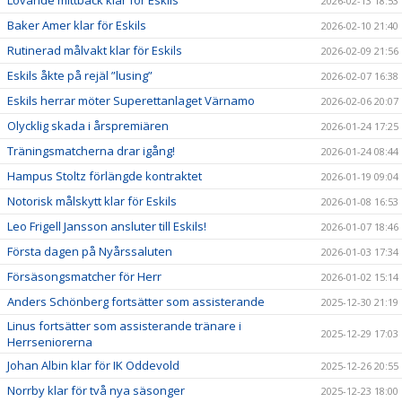
2026-02-13 18:53
Baker Amer klar för Eskils
2026-02-10 21:40
Rutinerad målvakt klar för Eskils
2026-02-09 21:56
Eskils åkte på rejäl ”lusing”
2026-02-07 16:38
Eskils herrar möter Superettanlaget Värnamo
2026-02-06 20:07
Olycklig skada i årspremiären
2026-01-24 17:25
Träningsmatcherna drar igång!
2026-01-24 08:44
Hampus Stoltz förlängde kontraktet
2026-01-19 09:04
Notorisk målskytt klar för Eskils
2026-01-08 16:53
Leo Frigell Jansson ansluter till Eskils!
2026-01-07 18:46
Första dagen på Nyårssaluten
2026-01-03 17:34
Försäsongsmatcher för Herr
2026-01-02 15:14
Anders Schönberg fortsätter som assisterande
2025-12-30 21:19
Linus fortsätter som assisterande tränare i
2025-12-29 17:03
Herrseniorerna
Johan Albin klar för IK Oddevold
2025-12-26 20:55
Norrby klar för två nya säsonger
2025-12-23 18:00