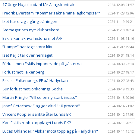
17-årige Hugo Lindahl får A-lagskontrakt
2024-12-03 21:57
Fredrik Liverstam: ”Kommer sakna mina lagkompisar"
2024-11-28 12:06
Izet har dragit igång träningen
2024-11-19 19:21
Storseger och nytt klubbrekord
2024-11-10 18:54
Eskils kan skriva historia mot ÄFF
2024-11-08 11:16
”Hampe” har tagit stora kliv
2024-11-07 19:44
Izet Kaljic tar över herrlaget
2024-10-31 18:14
Förlust men Eskils imponerade på gästerna
2024-10-30 23:14
Förlust mot Falkenberg
2024-10-27 18:17
Eskils - Falkenbergs FF på Harlyckan
2024-10-27 08:43
Sur förlust mot Jönköpings Södra
2024-10-19 19:30
Martin Pringle: ”Vill se en ny stark insats"
2024-10-18 20:06
Josef Getachew: ”Jag ger altid 110 procent"
2024-10-16 21:02
Vincent Poppler sänkte åter Lunds BK
2024-10-12 17:08
Kan Eskils rubba topplaget Lunds BK?
2024-10-11 20:51
Lucas Ohlander: ”Älskar möta topplag på Harlyckan"
2024-10-11 16:12