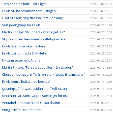
Torslanda nollade Eskils igen
2024-10-06 20:01
Eskils vill ha revansch för ”lusingen"
2024-10-03 19:36
Elliot Nilsson: ”Jag stressar inte upp mig"
2024-10-03 10:27
Surt poängtapp för Eskils
2024-09-28 16:20
Martin Pringle: ”Vi underskattar inget lag"
2024-09-27 15:07
Skyttekungen berömmer skytteligaledaren
2024-09-27 15:04
Eskils åter Skånska mästare
2024-09-25 23:08
Eskils går för tredje DM-titeln
2024-09-23 20:31
Ny tung seger mot Ariana
2024-09-20 22:07
Martin Pringle: ”Försvarsduo åter från skador"
2024-09-19 16:59
Christian Ljungberg: ”Vi är en stark grupp tillsammans"
2024-09-18 22:20
Eskils kom tillbaka med besked
2024-09-14 19:59
Ljusning på forwardssidan mot Trollhättan
2024-09-13 16:09
Jonathan Larsson: ”Öppet spel inget för oss"
2024-09-13 14:13
Veritabel plattmatch mot Oskarshamn
2024-09-07 20:15
Pringle inför Oskarshamn
2024-09-05 22:41