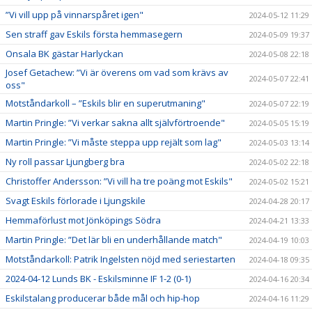
”Vi vill upp på vinnarspåret igen"
2024-05-12 11:29
Sen straff gav Eskils första hemmasegern
2024-05-09 19:37
Onsala BK gästar Harlyckan
2024-05-08 22:18
Josef Getachew: ”Vi är överens om vad som krävs av
2024-05-07 22:41
oss"
Motståndarkoll – ”Eskils blir en superutmaning"
2024-05-07 22:19
Martin Pringle: ”Vi verkar sakna allt självförtroende"
2024-05-05 15:19
Martin Pringle: ”Vi måste steppa upp rejält som lag"
2024-05-03 13:14
Ny roll passar Ljungberg bra
2024-05-02 22:18
Christoffer Andersson: ”Vi vill ha tre poäng mot Eskils"
2024-05-02 15:21
Svagt Eskils förlorade i Ljungskile
2024-04-28 20:17
Hemmaförlust mot Jönköpings Södra
2024-04-21 13:33
Martin Pringle: ”Det lär bli en underhållande match"
2024-04-19 10:03
Motståndarkoll: Patrik Ingelsten nöjd med seriestarten
2024-04-18 09:35
2024-04-12 Lunds BK - Eskilsminne IF 1-2 (0-1)
2024-04-16 20:34
Eskilstalang producerar både mål och hip-hop
2024-04-16 11:29