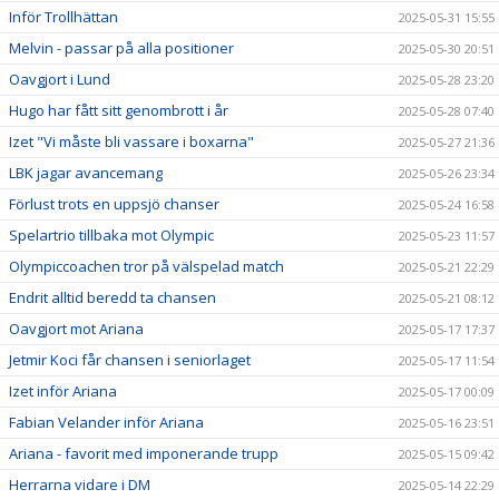
Inför Trollhättan
2025-05-31 15:55
Melvin - passar på alla positioner
2025-05-30 20:51
Oavgjort i Lund
2025-05-28 23:20
Hugo har fått sitt genombrott i år
2025-05-28 07:40
Izet "Vi måste bli vassare i boxarna"
2025-05-27 21:36
LBK jagar avancemang
2025-05-26 23:34
Förlust trots en uppsjö chanser
2025-05-24 16:58
Spelartrio tillbaka mot Olympic
2025-05-23 11:57
Olympiccoachen tror på välspelad match
2025-05-21 22:29
Endrit alltid beredd ta chansen
2025-05-21 08:12
Oavgjort mot Ariana
2025-05-17 17:37
Jetmir Koci får chansen i seniorlaget
2025-05-17 11:54
Izet inför Ariana
2025-05-17 00:09
Fabian Velander inför Ariana
2025-05-16 23:51
Ariana - favorit med imponerande trupp
2025-05-15 09:42
Herrarna vidare i DM
2025-05-14 22:29