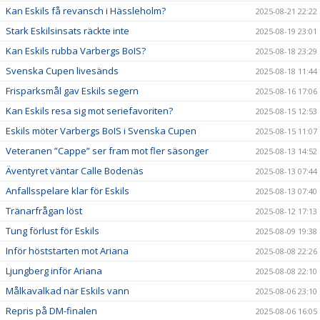
Kan Eskils få revansch i Hässleholm?
2025-08-21 22:22
Stark Eskilsinsats räckte inte
2025-08-19 23:01
Kan Eskils rubba Varbergs BoIS?
2025-08-18 23:29
Svenska Cupen livesänds
2025-08-18 11:44
Frisparksmål gav Eskils segern
2025-08-16 17:06
Kan Eskils resa sig mot seriefavoriten?
2025-08-15 12:53
Eskils möter Varbergs BoIS i Svenska Cupen
2025-08-15 11:07
Veteranen ”Cappe” ser fram mot fler säsonger
2025-08-13 14:52
Äventyret väntar Calle Bodenäs
2025-08-13 07:44
Anfallsspelare klar för Eskils
2025-08-13 07:40
Tränarfrågan löst
2025-08-12 17:13
Tung förlust för Eskils
2025-08-09 19:38
Inför höststarten mot Ariana
2025-08-08 22:26
Ljungberg inför Ariana
2025-08-08 22:10
Målkavalkad när Eskils vann
2025-08-06 23:10
Repris på DM-finalen
2025-08-06 16:05