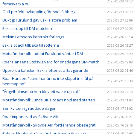
2026-05-29 14:52
formsvacka nu
Golf perfekt avkoppling för Axel Sjöberg
2026-05-29 10:17
Duktigt Furulund gav Eskils stora problem
2026-05-27 23:09
Eskils trupp till DM-matchen
2026-05-27 10:23
Melvin Larssons kontrakt förlängs
2026-05-26 16:54
Eskils coach tillbaka till rötterna
2026-05-26 12:27
Motståndarkoll: Laddat Furulund väntar i DM
2026-05-25 15:29
Roar Hansens Stidsvig värd för onsdagens DM-match
2026-05-25 12:08
Upprörda känslor i Eskils efter straffavgörande
2026-05-22 21:46
Roar Hansen: ”Lund har ännu inte släppt in mål på
2026-05-21 16:30
hemmaplan”
”Ängelholmsmatchen blev ett wake up call”
2026-05-20 14:13
Motståndarkoll: Lunds BK:s coach nöjd med starten
2026-05-20 11:02
Sen kvittering räddade dagen
2026-05-17 21:02
Roar imponerad av Skövde AIK
2026-05-16 18:21
Motståndarkoll - Skövde AIK fortfarande obesegrat
2026-05-16 08:18
Bakers klubbval bättre än han kunde önska sig
2026-05-15 17:03