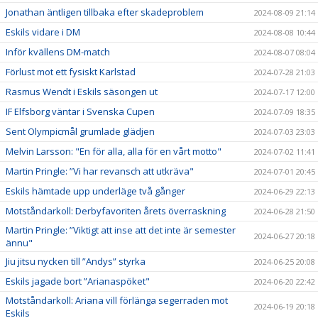
Jonathan äntligen tillbaka efter skadeproblem
2024-08-09 21:14
Eskils vidare i DM
2024-08-08 10:44
Inför kvällens DM-match
2024-08-07 08:04
Förlust mot ett fysiskt Karlstad
2024-07-28 21:03
Rasmus Wendt i Eskils säsongen ut
2024-07-17 12:00
IF Elfsborg väntar i Svenska Cupen
2024-07-09 18:35
Sent Olympicmål grumlade glädjen
2024-07-03 23:03
Melvin Larsson: "En för alla, alla för en vårt motto"
2024-07-02 11:41
Martin Pringle: ”Vi har revansch att utkräva"
2024-07-01 20:45
Eskils hämtade upp underläge två gånger
2024-06-29 22:13
Motståndarkoll: Derbyfavoriten årets överraskning
2024-06-28 21:50
Martin Pringle: ”Viktigt att inse att det inte är semester
2024-06-27 20:18
ännu"
Jiu jitsu nycken till ”Andys” styrka
2024-06-25 20:08
Eskils jagade bort ”Arianaspöket"
2024-06-20 22:42
Motståndarkoll: Ariana vill förlänga segerraden mot
2024-06-19 20:18
Eskils