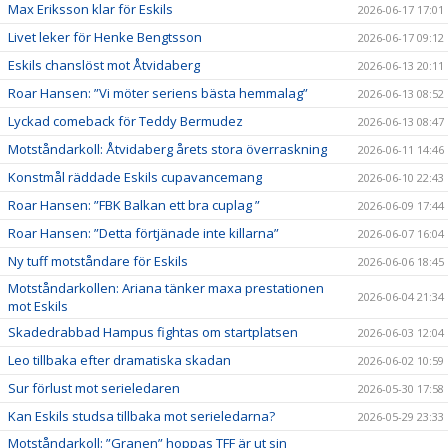
Max Eriksson klar för Eskils
2026-06-17 17:01
Livet leker för Henke Bengtsson
2026-06-17 09:12
Eskils chanslöst mot Åtvidaberg
2026-06-13 20:11
Roar Hansen: ”Vi möter seriens bästa hemmalag”
2026-06-13 08:52
Lyckad comeback för Teddy Bermudez
2026-06-13 08:47
Motståndarkoll: Åtvidaberg årets stora överraskning
2026-06-11 14:46
Konstmål räddade Eskils cupavancemang
2026-06-10 22:43
Roar Hansen: ”FBK Balkan ett bra cuplag ”
2026-06-09 17:44
Roar Hansen: ”Detta förtjänade inte killarna”
2026-06-07 16:04
Ny tuff motståndare för Eskils
2026-06-06 18:45
Motståndarkollen: Ariana tänker maxa prestationen
2026-06-04 21:34
mot Eskils
Skadedrabbad Hampus fightas om startplatsen
2026-06-03 12:04
Leo tillbaka efter dramatiska skadan
2026-06-02 10:59
Sur förlust mot serieledaren
2026-05-30 17:58
Kan Eskils studsa tillbaka mot serieledarna?
2026-05-29 23:33
Motståndarkoll: ”Granen” hoppas TFF är ut sin