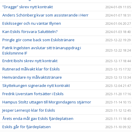
”Dragge” skrev nytt kontrakt
2024-01-09 11:05
Anders Schönberg kvar som assisterande i Herr
2024-01-07 18:51
Eskilsseger och nu väntar Illyrien
2024-01-06 20:27
Kan Eskils försvara Saluttiteln?
2024-01-03 18:40
Pringle gör come back som Eskilstränare
2023-12-22 19:29
Patrik Ingelsten avslutar sitt tränaruppdrag i
2023-12-22 18:24
Eskilsminne IF
Endrit Ibishi skrev nytt kontrakt
2023-12-17 18:44
Rutinerad målvakt klar för Eskils
2023-12-15 17:32
Hemvändare ny målvaktstränare
2023-12-13 13:34
Skyttekungen signerade nytt kontrakt
2023-12-04 21:47
Fredrik Liverstam fortsätter i Eskils
2023-11-20 17:16
Hampus Stoltz uttagen till Morgondagens stjärnor
2023-11-14 10:15
Jesper Lernesjö klar för Eskils
2023-11-12 12:45
Årets enda mål gav Eskils fjärdeplatsen
2023-11-11 18:43
Eskils går för fjärdeplatsen
2023-11-10 09:32