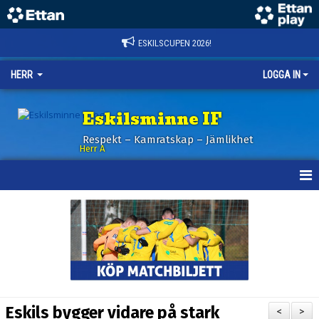
ESKILSCUPEN 2026!
HERR
LOGGA IN
Eskilsminne IF
Respekt – Kamratskap – Jämlikhet
Herr A
HEM
KALENDER
NYHETER
TRUPPEN
Eskils bygger vidare på stark
<
>