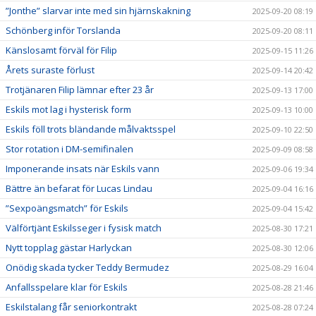
”Jonthe” slarvar inte med sin hjärnskakning
2025-09-20 08:19
Schönberg inför Torslanda
2025-09-20 08:11
Känslosamt förväl för Filip
2025-09-15 11:26
Årets suraste förlust
2025-09-14 20:42
Trotjänaren Filip lämnar efter 23 år
2025-09-13 17:00
Eskils mot lag i hysterisk form
2025-09-13 10:00
Eskils föll trots bländande målvaktsspel
2025-09-10 22:50
Stor rotation i DM-semifinalen
2025-09-09 08:58
Imponerande insats när Eskils vann
2025-09-06 19:34
Bättre än befarat för Lucas Lindau
2025-09-04 16:16
”Sexpoängsmatch” för Eskils
2025-09-04 15:42
Välförtjänt Eskilsseger i fysisk match
2025-08-30 17:21
Nytt topplag gästar Harlyckan
2025-08-30 12:06
Onödig skada tycker Teddy Bermudez
2025-08-29 16:04
Anfallsspelare klar för Eskils
2025-08-28 21:46
Eskilstalang får seniorkontrakt
2025-08-28 07:24