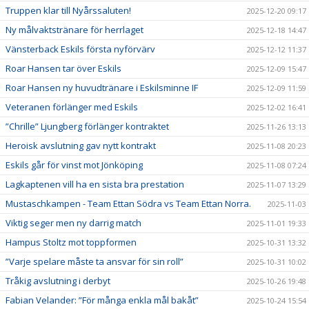
Truppen klar till Nyårssaluten!
2025-12-20 09:17
Ny målvaktstränare för herrlaget
2025-12-18 14:47
Vänsterback Eskils första nyförvärv
2025-12-12 11:37
Roar Hansen tar över Eskils
2025-12-09 15:47
Roar Hansen ny huvudtränare i Eskilsminne IF
2025-12-09 11:59
Veteranen förlänger med Eskils
2025-12-02 16:41
”Chrille” Ljungberg förlänger kontraktet
2025-11-26 13:13
Heroisk avslutning gav nytt kontrakt
2025-11-08 20:23
Eskils går för vinst mot Jönköping
2025-11-08 07:24
Lagkaptenen vill ha en sista bra prestation
2025-11-07 13:29
Mustaschkampen - Team Ettan Södra vs Team Ettan Norra.
2025-11-03
Viktig seger men ny darrig match
2025-11-01 19:33
Hampus Stoltz mot toppformen
2025-10-31 13:32
”Varje spelare måste ta ansvar för sin roll”
2025-10-31 10:02
Tråkig avslutning i derbyt
2025-10-26 19:48
Fabian Velander: ”För många enkla mål bakåt”
2025-10-24 15:54