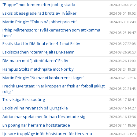
”Poppe” mot formen efter jobbig skada
2024-09-04 07:12
Eskils obesegrade rad bröts av Tvååker
2024-09-01 19:02
Martin Pringle: "Fokus på jobbet prio ett"
2024-08-30 07:48
Philip Mårtensson: ”Tvååkermatchen som att komma
2024-08-28 19:47
hem"
Eskils klart för DM-final efter 4-1 mot Eslöv
2024-08-27 22:08
Eskilscoachen roterar rejält i DM-semin
2024-08-26 20:53
DM-match mot ”Jättedödaren” Eslöv
2024-08-26 17:00
Hampus Stoltz matchhjälte mot Norrby
2024-08-24 19:28
Martin Pringle: ”Nu har vi konkurrens i laget"
2024-08-23 22:16
Fredrik Liverstam: ”När kroppen är frisk är fotboll jäkligt
2024-08-22 21:43
roligt"
Tre viktiga Eskilspoäng
2024-08-17 18:41
Eskils vill ha revansch på Ljungskile
2024-08-16 14:27
Adrian har spelat mer än han förväntade sig
2024-08-16 13:36
En poäng när herrarna höststartade
2024-08-11 18:09
Ljusare truppläge inför höststarten för Herrarna
2024-08-09 21:23