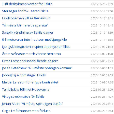
Tuff derbykamp väntar för Eskils
2025-10-23 20:39
Storseger för fokuserat Eskils
2025-10-18 19:50
Eskilscoachen vill se fler avslut
2025-10-17 13:11
”Vi måste bli mera desperata”
2025-10-16 16:46
Sagolik vändning av Eskils damer
2025-10-12 15:59
0-3 motsvarar inte insatsen mot Ljungskile
2025-10-11 16:38
Ljungskilematchen inspirerande tycker Elliot
2025-10-09 21:34
Årets svåraste match väntar herrarna
2025-10-09 21:28
Firma Larsson/Lindahl fixade segern
2025-10-05 20:21
Josef Getachew: ”Nu måste poängen komma”
2025-10-05 11:11
Jobbigt sjukdomsläge i Eskils
2025-10-03 08:03
Melvin Larsson förlängde kontraktet
2025-10-03 07:55
Tamt Eskils föll mot Husqvarna
2025-09-28 12:09
Viktig streckmatch för Eskils
2025-09-26 14:27
Johan Albin: ”Vi måste spika igen bakåt”
2025-09-26 08:11
Orgie i målchanser men förlust
2025-09-20 16:44