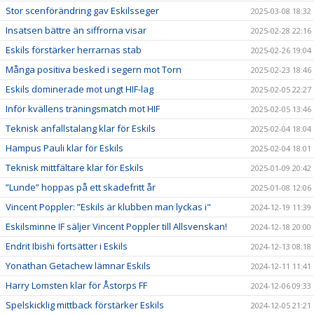
Stor scenförändring gav Eskilsseger
2025-03-08 18:32
Insatsen bättre än siffrorna visar
2025-02-28 22:16
Eskils förstärker herrarnas stab
2025-02-26 19:04
Många positiva besked i segern mot Torn
2025-02-23 18:46
Eskils dominerade mot ungt HIF-lag
2025-02-05 22:27
Inför kvällens träningsmatch mot HIF
2025-02-05 13:46
Teknisk anfallstalang klar för Eskils
2025-02-04 18:04
Hampus Pauli klar för Eskils
2025-02-04 18:01
Teknisk mittfältare klar för Eskils
2025-01-09 20:42
”Lunde” hoppas på ett skadefritt år
2025-01-08 12:06
Vincent Poppler: ”Eskils är klubben man lyckas i"
2024-12-19 11:39
Eskilsminne IF säljer Vincent Poppler till Allsvenskan!
2024-12-18 20:00
Endrit Ibishi fortsätter i Eskils
2024-12-13 08:18
Yonathan Getachew lämnar Eskils
2024-12-11 11:41
Harry Lomsten klar för Åstorps FF
2024-12-06 09:33
Spelskicklig mittback förstärker Eskils
2024-12-05 21:21