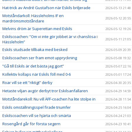
Hat-trick av André Gustafson när Eskils briljerade
2026-05-13 21:48
Motståndarkoll: Hässleholms IF en
2026-05-12 20:55
mardrömsmotståndare
Melvins dröm är Superettan med Eskils
2026-05-12 19:26
Eskilscoachen: ”Om vi inte gör jobbet är vi chanslösa i
2026-05-11 21:05
Hässleholm”
Eskils studsade tillbaka med besked
2026-05-09 20:39
Eskilscoachen ser fram emot uppryckning
2026-05-08 19:32
”Gå till Eskils är det bästa jag gjort”
2026-05-07 22:16
Kollektiv kollaps när Eskils föll med 0-6
2026-05-01 17:24
Roar vill se ett ”riktigt” derby
2026-04-30 20:35
Hetaste viljan avgör derbyt tror Eskilsanfallaren
2026-04-29 14:59
Motståndarekoll: Nu vill ÄFF-coachen ha lite stolpe in
2026-04-28 11:54
Eskils omställningsspel firade triumfer
2026-04-25 16:04
Eskilscoachen vill se hjärta och smärta
2026-04-24 21:03
Rosengård går för första segern
2026-04-23 10:41
Fabian hyllar sin mittbackskollega