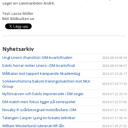
säger en sammanbiten André.
Text: Lasse Möller
Bild: Bildburken.se
Nyhetsarkiv
Ungt Linero chanslöst i DM-kvartsfinalen
2026-08-06 08:36
Eskils herrar möter Linero i DM-kvartsfinal
2026-08-05 08:57
Målkalas mot tappert kämpande Akademilag
2026-07-25 20:17
Solskenshistoria bakom träningsmatchen mot NKA
2026-07-24 17:35
Group
Nyförvärven och Eskils imponerade i DM-seger
2026-07-22 23:16
DM-match men fokus ligger på seriespelet
2026-07-22 07:06
Nosaby IF svårbesegrad motståndare i DM
2026-07-21 14:21
Talangen Casper Ljung en kreativ tekniker
2026-07-21 08:19
William Westerlund rutinerat HIF-lån
2026-07-20 21:32