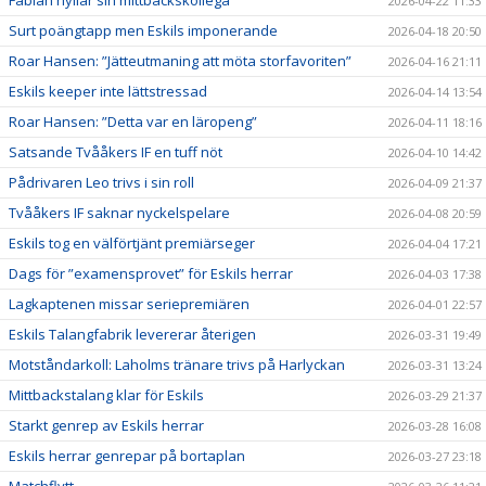
2026-04-22 11:33
Surt poängtapp men Eskils imponerande
2026-04-18 20:50
Roar Hansen: ”Jätteutmaning att möta storfavoriten”
2026-04-16 21:11
Eskils keeper inte lättstressad
2026-04-14 13:54
Roar Hansen: ”Detta var en läropeng”
2026-04-11 18:16
Satsande Tvååkers IF en tuff nöt
2026-04-10 14:42
Pådrivaren Leo trivs i sin roll
2026-04-09 21:37
Tvååkers IF saknar nyckelspelare
2026-04-08 20:59
Eskils tog en välförtjänt premiärseger
2026-04-04 17:21
Dags för ”examensprovet” för Eskils herrar
2026-04-03 17:38
Lagkaptenen missar seriepremiären
2026-04-01 22:57
Eskils Talangfabrik levererar återigen
2026-03-31 19:49
Motståndarkoll: Laholms tränare trivs på Harlyckan
2026-03-31 13:24
Mittbackstalang klar för Eskils
2026-03-29 21:37
Starkt genrep av Eskils herrar
2026-03-28 16:08
Eskils herrar genrepar på bortaplan
2026-03-27 23:18
Matchflytt