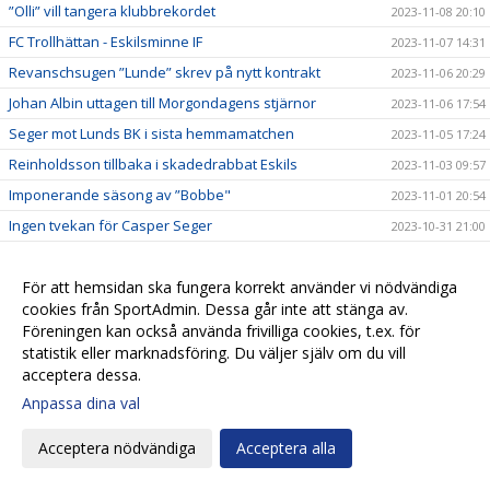
”Olli” vill tangera klubbrekordet
2023-11-08 20:10
FC Trollhättan - Eskilsminne IF
2023-11-07 14:31
Revanschsugen ”Lunde” skrev på nytt kontrakt
2023-11-06 20:29
Johan Albin uttagen till Morgondagens stjärnor
2023-11-06 17:54
Seger mot Lunds BK i sista hemmamatchen
2023-11-05 17:24
Reinholdsson tillbaka i skadedrabbat Eskils
2023-11-03 09:57
Imponerande säsong av ”Bobbe"
2023-11-01 20:54
Ingen tvekan för Casper Seger
2023-10-31 21:00
Eskilsminne IF - Lunds BK
2023-10-30 13:10
Eskilscoachen: ”Vi förtjänade inte förlora"
För att hemsidan ska fungera korrekt använder vi nödvändiga
2023-10-29 19:16
cookies från SportAdmin. Dessa går inte att stänga av.
Lagkaptenen signerade nytt kontrakt
2023-10-28 20:26
Föreningen kan också använda frivilliga cookies, t.ex. för
Omtumlande tid för Lucas Ohlander
2023-10-27 12:05
statistik eller marknadsföring. Du väljer själv om du vill
acceptera dessa.
Eskilscoachen: ”Hoppas räta ut frågetecken"
2023-10-26 22:58
Anpassa dina val
Josef Getachew fortsätter i Eskils
2023-10-25 09:50
Falkenbergs FF - Eskilsminne IF
2023-10-23 12:30
Acceptera nödvändiga
Acceptera alla
Ineffektivt Eskils föll igen
2023-10-21 21:30