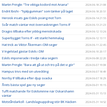
Martin Pringle: ”Tre viktiga kodord mot Ariana"
2024-06-18 21:08
Endrit Ibishi - ”hjälpgumman” som tänker på laget
2024-06-18 20:51
Heroisk insats gav Eskils poäng mot Torn
2024-06-14 21:55
Svår match väntar mot överraskningen Torns IF
2024-06-13 21:23
Dragos tillbaka efter jobbig meniskskada
2024-06-12 13:26
Superbygget Torns IF - ett starkt hemmalag
2024-06-12 13:11
Hat trick av Viktor Åkerman i DM-seger
2024-06-11 22:45
V Ingelstad gästar Eskils i DM
2024-06-10 20:17
Eskils imponerade i tredje raka segern
2024-06-08 22:20
Martin Pringle: ”Bara att gå ut och tro på det vi gör"
2024-06-07 19:08
Hampus trivs med sin utveckling
2024-06-07 18:49
Norrby IF tillbaka efter djup svacka
2024-06-07 18:29
Årets bästa spel gav ny seger
2024-06-01 19:15
Tufft matchande för Eskilsminne när Oskarshamn
2024-05-31 15:13
väntar
Motståndarkoll - Landslagsuppdrag stör BK Häcken
2024-05-31 14:52