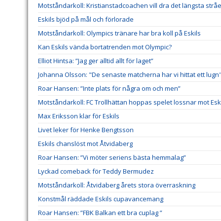
Motståndarkoll: Kristianstadcoachen vill dra det längsta stråe
Eskils bjöd på mål och förlorade
Motståndarkoll: Olympics tränare har bra koll på Eskils
Kan Eskils vända bortatrenden mot Olympic?
Elliot Hintsa: ”Jag ger alltid allt för laget”
Johanna Olsson: "De senaste matcherna har vi hittat ett lugn
Roar Hansen: ”Inte plats för några om och men”
Motståndarkoll: FC Trollhättan hoppas spelet lossnar mot Esk
Max Eriksson klar för Eskils
Livet leker för Henke Bengtsson
Eskils chanslöst mot Åtvidaberg
Roar Hansen: ”Vi möter seriens bästa hemmalag”
Lyckad comeback för Teddy Bermudez
Motståndarkoll: Åtvidaberg årets stora överraskning
Konstmål räddade Eskils cupavancemang
Roar Hansen: ”FBK Balkan ett bra cuplag ”