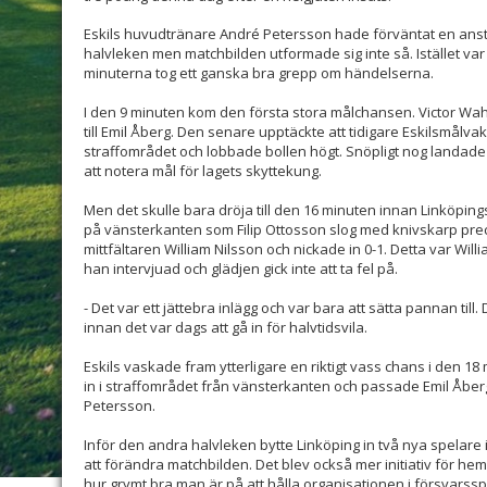
Eskils huvudtränare André Petersson hade förväntat en anst
halvleken men matchbilden utformade sig inte så. Istället var
minuterna tog ett ganska bra grepp om händelserna.
I den 9 minuten kom den första stora målchansen. Victor Wah
till Emil Åberg. Den senare upptäckte att tidigare Eskilsmålva
straffområdet och lobbade bollen högt. Snöpligt nog landade 
att notera mål för lagets skyttekung.
Men det skulle bara dröja till den 16 minuten innan Linköpings 
på vänsterkanten som Filip Ottosson slog med knivskarp preci
mittfältaren William Nilsson och nickade in 0-1. Detta var Wil
han intervjuad och glädjen gick inte att ta fel på.
- Det var ett jättebra inlägg och var bara att sätta pannan till.
innan det var dags att gå in för halvtidsvila.
Eskils vaskade fram ytterligare en riktigt vass chans i den 1
in i straffområdet från vänsterkanten och passade Emil Åbe
Petersson.
Inför den andra halvleken bytte Linköping in två nya spelare 
att förändra matchbilden. Det blev också mer initiativ för h
hur grymt bra man är på att hålla organisationen i försvarsspe