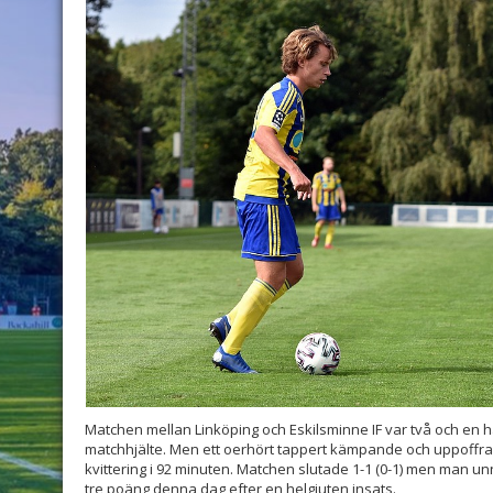
Matchen mellan Linköping och Eskilsminne IF var två och en ha
matchhjälte. Men ett oerhört tappert kämpande och uppoffra
kvittering i 92 minuten. Matchen slutade 1-1 (0-1) men man unn
tre poäng denna dag efter en helgjuten insats.