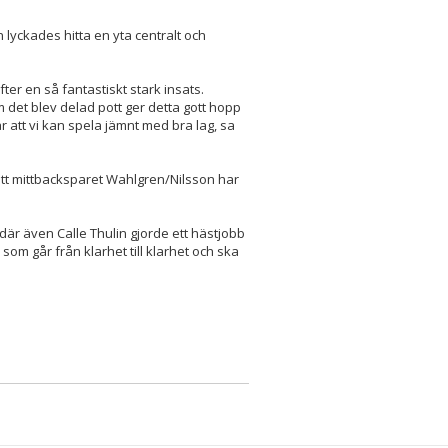
lyckades hitta en yta centralt och
fter en så fantastiskt stark insats.
 det blev delad pott ger detta gott hopp
ar att vi kan spela jämnt med bra lag, sa
 att mittbacksparet Wahlgren/Nilsson har
där även Calle Thulin gjorde ett hästjobb
m går från klarhet till klarhet och ska