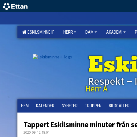
ESKILSMINNE IF
HERR
DAM
AKADEMI
Esk
Respekt – 
Herr A
HEM
KALENDER
NYHETER
TRUPPEN
BILDGALLERI
Tappert Eskilsminne minuter från s
2020-09-12 18:01