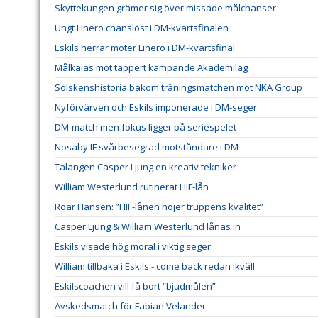
Skyttekungen grämer sig över missade målchanser
Ungt Linero chanslöst i DM-kvartsfinalen
Eskils herrar möter Linero i DM-kvartsfinal
Målkalas mot tappert kämpande Akademilag
Solskenshistoria bakom träningsmatchen mot NKA Group
Nyförvärven och Eskils imponerade i DM-seger
DM-match men fokus ligger på seriespelet
Nosaby IF svårbesegrad motståndare i DM
Talangen Casper Ljung en kreativ tekniker
William Westerlund rutinerat HIF-lån
Roar Hansen: ”HIF-lånen höjer truppens kvalitet”
Casper Ljung & William Westerlund lånas in
Eskils visade hög moral i viktig seger
William tillbaka i Eskils - come back redan ikväll
Eskilscoachen vill få bort ”bjudmålen”
Avskedsmatch för Fabian Velander