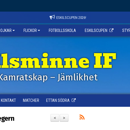
ESKILSCUPEN 2026!
POJKAR
FLICKOR
FOTBOLLSSKOLA
ESKILSCUPEN
STY
ilsminne IF
Kamratskap – Jämlikhet
KONTAKT
MATCHER
ETTAN SÖDRA
egern
<
>