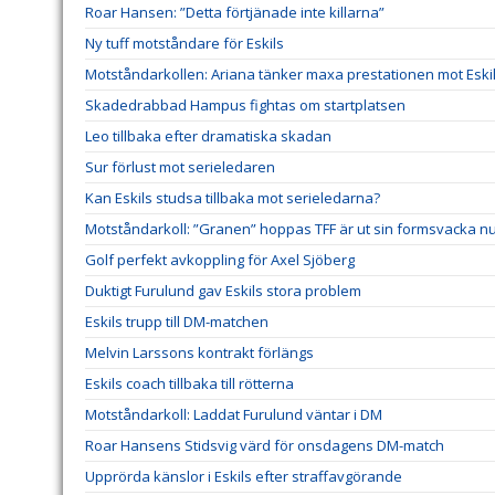
Roar Hansen: ”Detta förtjänade inte killarna”
Ny tuff motståndare för Eskils
Motståndarkollen: Ariana tänker maxa prestationen mot Eski
Skadedrabbad Hampus fightas om startplatsen
Leo tillbaka efter dramatiska skadan
Sur förlust mot serieledaren
Kan Eskils studsa tillbaka mot serieledarna?
Motståndarkoll: ”Granen” hoppas TFF är ut sin formsvacka n
Golf perfekt avkoppling för Axel Sjöberg
Duktigt Furulund gav Eskils stora problem
Eskils trupp till DM-matchen
Melvin Larssons kontrakt förlängs
Eskils coach tillbaka till rötterna
Motståndarkoll: Laddat Furulund väntar i DM
Roar Hansens Stidsvig värd för onsdagens DM-match
Upprörda känslor i Eskils efter straffavgörande