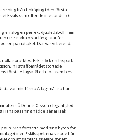
ormning från Linköping i den första
 det Eskils som efter de inledande 5-6
lgren slog en perfekt djupledsboll fram
kten Emir Plakalo var långt utanför
bollen på nättaket. Där var vi beredda
nolla spräcktes. Eskils fick en frispark
sion. In i straffområdet störtade
liams första A-lagsmål och i pausen blev
 Detta var mitt första A-lagsmål, sa han
8 minuten då Dennis Olsson elegant gled
rg. Hans passning nådde sånär Isak
i paus. Man fortsatte med sina byten för
emmalaget men Eskilsspelarna visade här
let och att samtliga spelare gör ett