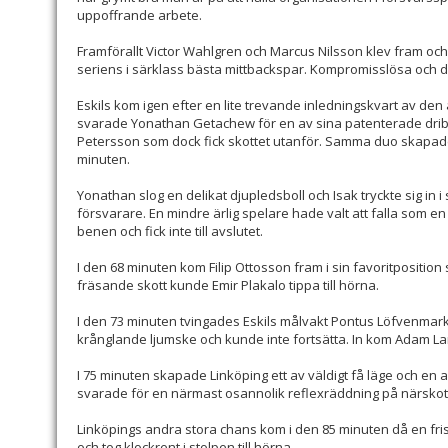
uppoffrande arbete.
Framförallt Victor Wahlgren och Marcus Nilsson klev fram och
seriens i särklass bästa mittbackspar. Kompromisslösa och di
Eskils kom igen efter en lite trevande inledningskvart av den
svarade Yonathan Getachew för en av sina patenterade dribbl
Petersson som dock fick skottet utanför. Samma duo skapade 
minuten.
Yonathan slog en delikat djupledsboll och Isak tryckte sig in i
försvarare. En mindre ärlig spelare hade valt att falla som en
benen och fick inte till avslutet.
I den 68 minuten kom Filip Ottosson fram i sin favoritpositio
fräsande skott kunde Emir Plakalo tippa till hörna.
I den 73 minuten tvingades Eskils målvakt Pontus Löfvenmark
krånglande ljumske och kunde inte fortsätta. In kom Adam La
I 75 minuten skapade Linköping ett av väldigt få läge och en
svarade för en närmast osannolik reflexräddning på närskot
Linköpings andra stora chans kom i den 85 minuten då en fris
och tog klockrent i stolpen till hörna.