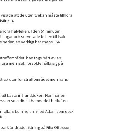
 visade att de utan tvekan måste tillhöra
stinkta.
 andra halvleken. I den 61 minuten
ingar och serverade bollen till Isak
sedan en verkligt het chans i 64
 straffområdet. han togs hårt av en
 fura men isak försökte hålla sig på
n strax utanför straffområdet men hans
 att kasta in handduken. Han har en
rsson som direkt hamnade i hetluften.
 anfallare kom helt fri med Adam som dock
tet.
park ändrade riktning på Filip Ottosson