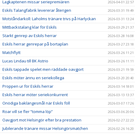
Lagkaptenen missar seriepremiären
2026-04-01 22:57
Eskils Talangfabrik levererar återigen
2026-03-31 19:49
Motståndarkoll: Laholms tränare trivs på Harlyckan
2026-03-31 13:24
Mittbackstalang klar för Eskils
2026-03-29 21:37
Starkt genrep av Eskils herrar
2026-03-28 16:08
Eskils herrar genrepar på bortaplan
2026-03-27 23:18
Matchflytt
2026-03-26 11:21
Lucas Lindau till BK Astrio
2026-03-26 11:11
Eskils tappade spelet men räddade oavgjort
2026-03-21 19:59
Eskils möter ännu en seriekollega
2026-03-20 20:40
Proppen ur för Eskils herrar
2026-03-14 18:01
Eskils herrar möter seriekonkurrent
2026-03-13 13:37
Onödiga baklängesmål när Eskils föll
2026-03-07 17:26
Roar vill se fler ”tomma löp”
2026-03-06 20:06
Oavgjort mot Helsingör efter bra prestation
2026-02-27 22:23
Jubilerande tränare missar Helsingörsmatchen
2026-02-26 16:20