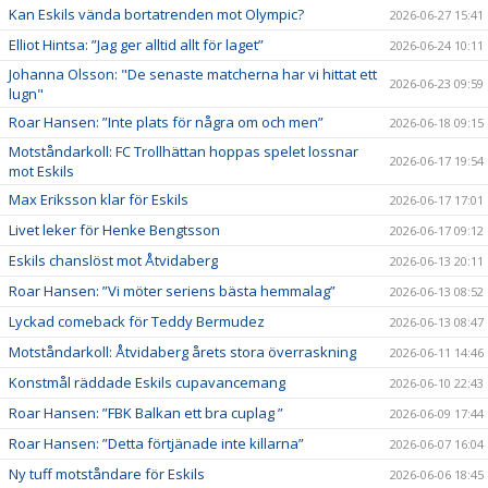
Kan Eskils vända bortatrenden mot Olympic?
2026-06-27 15:41
Elliot Hintsa: ”Jag ger alltid allt för laget”
2026-06-24 10:11
Johanna Olsson: "De senaste matcherna har vi hittat ett
2026-06-23 09:59
lugn"
Roar Hansen: ”Inte plats för några om och men”
2026-06-18 09:15
Motståndarkoll: FC Trollhättan hoppas spelet lossnar
2026-06-17 19:54
mot Eskils
Max Eriksson klar för Eskils
2026-06-17 17:01
Livet leker för Henke Bengtsson
2026-06-17 09:12
Eskils chanslöst mot Åtvidaberg
2026-06-13 20:11
Roar Hansen: ”Vi möter seriens bästa hemmalag”
2026-06-13 08:52
Lyckad comeback för Teddy Bermudez
2026-06-13 08:47
Motståndarkoll: Åtvidaberg årets stora överraskning
2026-06-11 14:46
Konstmål räddade Eskils cupavancemang
2026-06-10 22:43
Roar Hansen: ”FBK Balkan ett bra cuplag ”
2026-06-09 17:44
Roar Hansen: ”Detta förtjänade inte killarna”
2026-06-07 16:04
Ny tuff motståndare för Eskils
2026-06-06 18:45