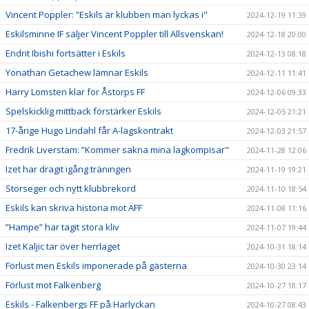
Vincent Poppler: ”Eskils är klubben man lyckas i"
2024-12-19 11:39
Eskilsminne IF säljer Vincent Poppler till Allsvenskan!
2024-12-18 20:00
Endrit Ibishi fortsätter i Eskils
2024-12-13 08:18
Yonathan Getachew lämnar Eskils
2024-12-11 11:41
Harry Lomsten klar för Åstorps FF
2024-12-06 09:33
Spelskicklig mittback förstärker Eskils
2024-12-05 21:21
17-årige Hugo Lindahl får A-lagskontrakt
2024-12-03 21:57
Fredrik Liverstam: ”Kommer sakna mina lagkompisar"
2024-11-28 12:06
Izet har dragit igång träningen
2024-11-19 19:21
Storseger och nytt klubbrekord
2024-11-10 18:54
Eskils kan skriva historia mot ÄFF
2024-11-08 11:16
”Hampe” har tagit stora kliv
2024-11-07 19:44
Izet Kaljic tar över herrlaget
2024-10-31 18:14
Förlust men Eskils imponerade på gästerna
2024-10-30 23:14
Förlust mot Falkenberg
2024-10-27 18:17
Eskils - Falkenbergs FF på Harlyckan
2024-10-27 08:43