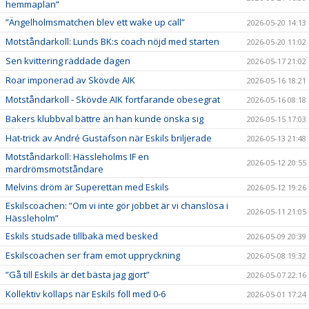
hemmaplan”
”Ängelholmsmatchen blev ett wake up call”
2026-05-20 14:13
Motståndarkoll: Lunds BK:s coach nöjd med starten
2026-05-20 11:02
Sen kvittering räddade dagen
2026-05-17 21:02
Roar imponerad av Skövde AIK
2026-05-16 18:21
Motståndarkoll - Skövde AIK fortfarande obesegrat
2026-05-16 08:18
Bakers klubbval bättre än han kunde önska sig
2026-05-15 17:03
Hat-trick av André Gustafson när Eskils briljerade
2026-05-13 21:48
Motståndarkoll: Hässleholms IF en
2026-05-12 20:55
mardrömsmotståndare
Melvins dröm är Superettan med Eskils
2026-05-12 19:26
Eskilscoachen: ”Om vi inte gör jobbet är vi chanslösa i
2026-05-11 21:05
Hässleholm”
Eskils studsade tillbaka med besked
2026-05-09 20:39
Eskilscoachen ser fram emot uppryckning
2026-05-08 19:32
”Gå till Eskils är det bästa jag gjort”
2026-05-07 22:16
Kollektiv kollaps när Eskils föll med 0-6
2026-05-01 17:24