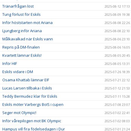
Tränarfrågan löst
2025-08-12 17:13
Tung förlust för Eskils
2025-08-09 19:38
Inför höststarten mot Ariana
2025-08-08 22:26
Ljungberg inför Ariana
2025-08-08 22:10
Målkavalkad när Eskils vann
2025-08-06 23:10
Repris på DM-finalen
2025-08-06 16:05
Kvartett lämnar Eskils!
2025-08-05 20:45
Inför HIF
2025-08-05 13:31
Eskils vidare i DM
2025-07-26 18:39
Osama Khattab lämnar EIF
2025-07-21 22:12
Lucas Larsen tillbaka i Eskils
2025-07-12 21:53
Teddy Bermudez klar för Eskils
2025-07-11 15:28
Eskils möter Varbergs BoIS i cupen
2025-07-08 23:07
Seger mot Olympic!
2025-07-02 22:41
Inför vårepilogen mot BK Olympic
2025-07-02 08:03
Hampus vill fira födelsedagen i Dur
2025-07-01 21:24