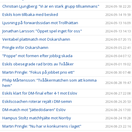
Christian Ljungberg: ”Vi är en stark grupp tillsammans"
2024-09-18 22:20
Eskils kom tillbaka med besked
2024-09-14 19:59
Ljusning på forwardssidan mot Trollhättan
2024-09-13 16:09
Jonathan Larsson: ”Öppet spel inget för oss"
2024-09-13 14:13
Veritabel plattmatch mot Oskarshamn
2024-09-07 20:15
Pringle inför Oskarshamn
2024-09-05 22:41
”Poppe” mot formen efter jobbig skada
2024-09-04 07:12
Eskils obesegrade rad bröts av Tvååker
2024-09-01 19:02
Martin Pringle: "Fokus på jobbet prio ett"
2024-08-30 07:48
Philip Mårtensson: ”Tvååkermatchen som att komma
2024-08-28 19:47
hem"
Eskils klart för DM-final efter 4-1 mot Eslöv
2024-08-27 22:08
Eskilscoachen roterar rejält i DM-semin
2024-08-26 20:53
DM-match mot ”Jättedödaren” Eslöv
2024-08-26 17:00
Hampus Stoltz matchhjälte mot Norrby
2024-08-24 19:28
Martin Pringle: ”Nu har vi konkurrens i laget"
2024-08-23 22:16