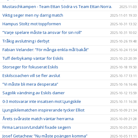
Mustaschkampen - Team Ettan Södra vs Team Ettan Norra.
2025-11-03
Viktig seger men ny darrig match
2025-11-01 19:33
Hampus Stoltz mot toppformen
2025-10-31 13:32
”Varje spelare måste ta ansvar för sin roll”
2025-10-31 10:02
Tråkig avslutning i derbyt
2025-10-26 19:48
Fabian Velander: ”För många enkla mål bakåt”
2025-10-24 15:54
Tuff derbykamp väntar för Eskils
2025-10-23 20:39
Storseger för fokuserat Eskils
2025-10-18 19:50
Eskilscoachen vill se fler avslut
2025-10-17 13:11
”Vi måste bli mera desperata”
2025-10-16 16:46
Sagolik vändning av Eskils damer
2025-10-12 15:59
0-3 motsvarar inte insatsen mot Ljungskile
2025-10-11 16:38
Ljungskilematchen inspirerande tycker Elliot
2025-10-09 21:34
Årets svåraste match väntar herrarna
2025-10-09 21:28
Firma Larsson/Lindahl fixade segern
2025-10-05 20:21
Josef Getachew: ”Nu måste poängen komma”
2025-10-05 11:11