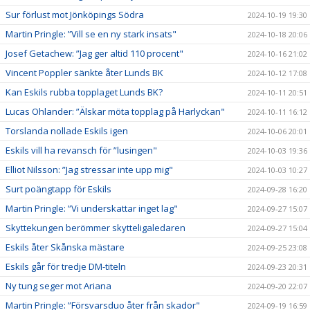
Sur förlust mot Jönköpings Södra
2024-10-19 19:30
Martin Pringle: ”Vill se en ny stark insats"
2024-10-18 20:06
Josef Getachew: ”Jag ger altid 110 procent"
2024-10-16 21:02
Vincent Poppler sänkte åter Lunds BK
2024-10-12 17:08
Kan Eskils rubba topplaget Lunds BK?
2024-10-11 20:51
Lucas Ohlander: ”Älskar möta topplag på Harlyckan"
2024-10-11 16:12
Torslanda nollade Eskils igen
2024-10-06 20:01
Eskils vill ha revansch för ”lusingen"
2024-10-03 19:36
Elliot Nilsson: ”Jag stressar inte upp mig"
2024-10-03 10:27
Surt poängtapp för Eskils
2024-09-28 16:20
Martin Pringle: ”Vi underskattar inget lag"
2024-09-27 15:07
Skyttekungen berömmer skytteligaledaren
2024-09-27 15:04
Eskils åter Skånska mästare
2024-09-25 23:08
Eskils går för tredje DM-titeln
2024-09-23 20:31
Ny tung seger mot Ariana
2024-09-20 22:07
Martin Pringle: ”Försvarsduo åter från skador"
2024-09-19 16:59