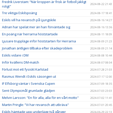
Fredrik Liverstam: ”När kroppen är frisk är fotboll jäkligt
2024-08-22 21:43
roligt"
Tre viktiga Eskilspoäng
2024-08-17 18:41
Eskils vill ha revansch på Ljungskile
2024-08-16 14:27
Adrian har spelat mer än han förväntade sig
2024-08-16 13:36
En poäng när herrarna höststartade
2024-08-11 18:09
Ljusare truppläge inför höststarten för Herrarna
2024-08-09 21:23
Jonathan äntligen tillbaka efter skadeproblem
2024-08-09 21:14
Eskils vidare i DM
2024-08-08 10:44
Inför kvällens DM-match
2024-08-07 08:04
Förlust mot ett fysiskt Karlstad
2024-07-28 21:03
Rasmus Wendt i Eskils säsongen ut
2024-07-17 12:00
IF Elfsborg väntar i Svenska Cupen
2024-07-09 18:35
Sent Olympicmål grumlade glädjen
2024-07-03 23:03
Melvin Larsson: "En för alla, alla för en vårt motto"
2024-07-02 11:41
Martin Pringle: ”Vi har revansch att utkräva"
2024-07-01 20:45
Eskils hämtade upp underläge två gånger
2024-06-29 22:13