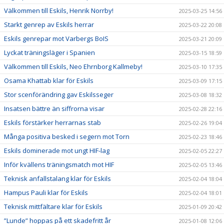
Välkommen till Eskils, Henrik Norrby!
2025-03-25 14:56
Starkt genrep av Eskils herrar
2025-03-22 20:08
Eskils genrepar mot Varbergs BoIS
2025-03-21 20:09
Lyckat träningsläger i Spanien
2025-03-15 18:59
Välkommen till Eskils, Neo Ehrnborg Kallmeby!
2025-03-10 17:35
Osama Khattab klar för Eskils
2025-03-09 17:15
Stor scenförändring gav Eskilsseger
2025-03-08 18:32
Insatsen bättre än siffrorna visar
2025-02-28 22:16
Eskils förstärker herrarnas stab
2025-02-26 19:04
Många positiva besked i segern mot Torn
2025-02-23 18:46
Eskils dominerade mot ungt HIF-lag
2025-02-05 22:27
Inför kvällens träningsmatch mot HIF
2025-02-05 13:46
Teknisk anfallstalang klar för Eskils
2025-02-04 18:04
Hampus Pauli klar för Eskils
2025-02-04 18:01
Teknisk mittfältare klar för Eskils
2025-01-09 20:42
”Lunde” hoppas på ett skadefritt år
2025-01-08 12:06