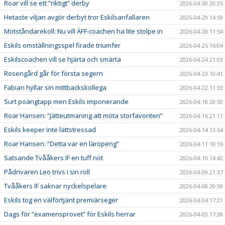
Roar vill se ett ”riktigt” derby
2026-04-30 20:35
Hetaste viljan avgör derbyt tror Eskilsanfallaren
2026-04-29 14:59
Motståndarekoll: Nu vill ÄFF-coachen ha lite stolpe in
2026-04-28 11:54
Eskils omställningsspel firade triumfer
2026-04-25 16:04
Eskilscoachen vill se hjärta och smärta
2026-04-24 21:03
Rosengård går för första segern
2026-04-23 10:41
Fabian hyllar sin mittbackskollega
2026-04-22 11:33
Surt poängtapp men Eskils imponerande
2026-04-18 20:50
Roar Hansen: ”Jätteutmaning att möta storfavoriten”
2026-04-16 21:11
Eskils keeper inte lättstressad
2026-04-14 13:54
Roar Hansen: ”Detta var en läropeng”
2026-04-11 18:16
Satsande Tvååkers IF en tuff nöt
2026-04-10 14:42
Pådrivaren Leo trivs i sin roll
2026-04-09 21:37
Tvååkers IF saknar nyckelspelare
2026-04-08 20:59
Eskils tog en välförtjänt premiärseger
2026-04-04 17:21
Dags för ”examensprovet” för Eskils herrar
2026-04-03 17:38