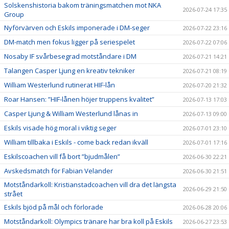
Solskenshistoria bakom träningsmatchen mot NKA
2026-07-24 17:35
Group
Nyförvärven och Eskils imponerade i DM-seger
2026-07-22 23:16
DM-match men fokus ligger på seriespelet
2026-07-22 07:06
Nosaby IF svårbesegrad motståndare i DM
2026-07-21 14:21
Talangen Casper Ljung en kreativ tekniker
2026-07-21 08:19
William Westerlund rutinerat HIF-lån
2026-07-20 21:32
Roar Hansen: ”HIF-lånen höjer truppens kvalitet”
2026-07-13 17:03
Casper Ljung & William Westerlund lånas in
2026-07-13 09:00
Eskils visade hög moral i viktig seger
2026-07-01 23:10
William tillbaka i Eskils - come back redan ikväll
2026-07-01 17:16
Eskilscoachen vill få bort ”bjudmålen”
2026-06-30 22:21
Avskedsmatch för Fabian Velander
2026-06-30 21:51
Motståndarkoll: Kristianstadcoachen vill dra det längsta
2026-06-29 21:50
strået
Eskils bjöd på mål och förlorade
2026-06-28 20:06
Motståndarkoll: Olympics tränare har bra koll på Eskils
2026-06-27 23:53