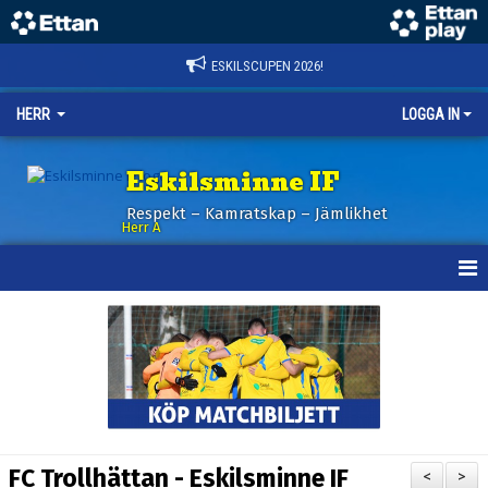
ESKILSCUPEN 2026!
HERR
LOGGA IN
Eskilsminne IF
Respekt – Kamratskap – Jämlikhet
Herr A
HEM
KALENDER
NYHETER
TRUPPEN
FC Trollhättan - Eskilsminne IF
<
>