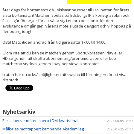
Åter dags för bortamatch då Eskilsminne reser till Trollhättan för årets
sista bortamatch! Matchen spelas på Edsborgs IP:s konstgräsplan och
Eskils går för seger för att sätta sig i en bra position inför den
avslutande omgången. Vårens möte slutade oavgjort och vi hoppas på
fler poäng idag!
OBS! Matchtiden ändrad från tidigare satta 17:00 till 14:00.
Glöm inte att du kan se matchen genom SportExpressen Play eller
HD.se genom att skaffa abonnemang/prenumeration eller köp
matcherna styckvis genom "pay-per-view"-konceptet.
I rutan har du också möjligheten att swisha till föreningen för att visa
ditt stöd!
Nyhetsarkiv
Eskils herrar möter Linero i DM-kvartsfinal
2026-08-05 08:57
Målkalas mot tappert kämpande Akademilag
2026-07-25 20:17