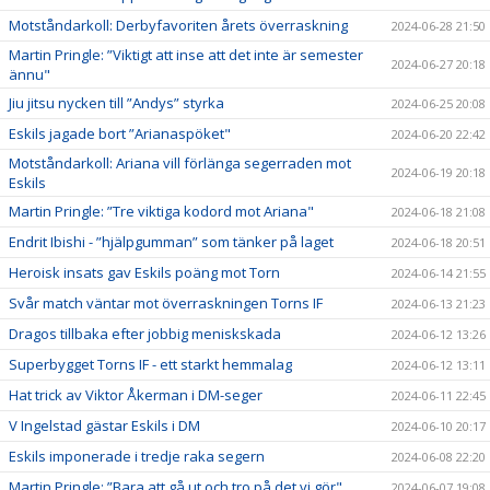
Motståndarkoll: Derbyfavoriten årets överraskning
2024-06-28 21:50
Martin Pringle: ”Viktigt att inse att det inte är semester
2024-06-27 20:18
ännu"
Jiu jitsu nycken till ”Andys” styrka
2024-06-25 20:08
Eskils jagade bort ”Arianaspöket"
2024-06-20 22:42
Motståndarkoll: Ariana vill förlänga segerraden mot
2024-06-19 20:18
Eskils
Martin Pringle: ”Tre viktiga kodord mot Ariana"
2024-06-18 21:08
Endrit Ibishi - ”hjälpgumman” som tänker på laget
2024-06-18 20:51
Heroisk insats gav Eskils poäng mot Torn
2024-06-14 21:55
Svår match väntar mot överraskningen Torns IF
2024-06-13 21:23
Dragos tillbaka efter jobbig meniskskada
2024-06-12 13:26
Superbygget Torns IF - ett starkt hemmalag
2024-06-12 13:11
Hat trick av Viktor Åkerman i DM-seger
2024-06-11 22:45
V Ingelstad gästar Eskils i DM
2024-06-10 20:17
Eskils imponerade i tredje raka segern
2024-06-08 22:20
Martin Pringle: ”Bara att gå ut och tro på det vi gör"
2024-06-07 19:08