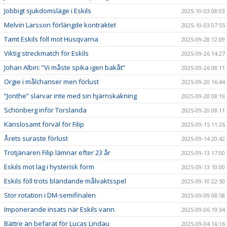
Jobbigt sjukdomsläge i Eskils
2025-10-03 08:03
Melvin Larsson förlängde kontraktet
2025-10-03 07:55
Tamt Eskils föll mot Husqvarna
2025-09-28 12:09
Viktig streckmatch för Eskils
2025-09-26 14:27
Johan Albin: ”Vi måste spika igen bakåt”
2025-09-26 08:11
Orgie i målchanser men förlust
2025-09-20 16:44
”Jonthe” slarvar inte med sin hjärnskakning
2025-09-20 08:19
Schönberg inför Torslanda
2025-09-20 08:11
Känslosamt förväl för Filip
2025-09-15 11:26
Årets suraste förlust
2025-09-14 20:42
Trotjänaren Filip lämnar efter 23 år
2025-09-13 17:00
Eskils mot lag i hysterisk form
2025-09-13 10:00
Eskils föll trots bländande målvaktsspel
2025-09-10 22:50
Stor rotation i DM-semifinalen
2025-09-09 08:58
Imponerande insats när Eskils vann
2025-09-06 19:34
Bättre än befarat för Lucas Lindau
2025-09-04 16:16