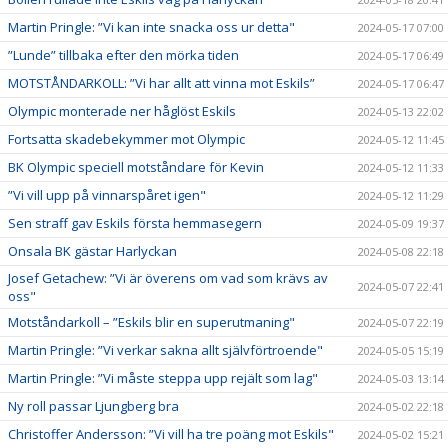
Martin Pringle: ”Vi kan inte snacka oss ur detta"
2024-05-17 07:00
”Lunde” tillbaka efter den mörka tiden
2024-05-17 06:49
MOTSTÅNDARKOLL: ”Vi har allt att vinna mot Eskils”
2024-05-17 06:47
Olympic monterade ner håglöst Eskils
2024-05-13 22:02
Fortsatta skadebekymmer mot Olympic
2024-05-12 11:45
BK Olympic speciell motståndare för Kevin
2024-05-12 11:33
”Vi vill upp på vinnarspåret igen"
2024-05-12 11:29
Sen straff gav Eskils första hemmasegern
2024-05-09 19:37
Onsala BK gästar Harlyckan
2024-05-08 22:18
Josef Getachew: ”Vi är överens om vad som krävs av
2024-05-07 22:41
oss"
Motståndarkoll – ”Eskils blir en superutmaning"
2024-05-07 22:19
Martin Pringle: ”Vi verkar sakna allt självförtroende"
2024-05-05 15:19
Martin Pringle: ”Vi måste steppa upp rejält som lag"
2024-05-03 13:14
Ny roll passar Ljungberg bra
2024-05-02 22:18
Christoffer Andersson: ”Vi vill ha tre poäng mot Eskils"
2024-05-02 15:21