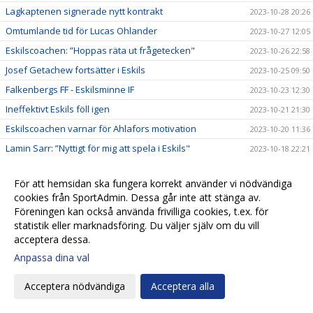
Lagkaptenen signerade nytt kontrakt
2023-10-28 20:26
Omtumlande tid för Lucas Ohlander
2023-10-27 12:05
Eskilscoachen: ”Hoppas räta ut frågetecken"
2023-10-26 22:58
Josef Getachew fortsätter i Eskils
2023-10-25 09:50
Falkenbergs FF - Eskilsminne IF
2023-10-23 12:30
Ineffektivt Eskils föll igen
2023-10-21 21:30
Eskilscoachen varnar för Ahlafors motivation
2023-10-20 11:36
Lamin Sarr: ”Nyttigt för mig att spela i Eskils"
2023-10-18 22:21
Eskilsminne IF - Ahlafors IF
2023-10-16 15:18
För att hemsidan ska fungera korrekt använder vi nödvändiga
Eskils bröt förlustsviten
2023-10-15 16:04
cookies från SportAdmin. Dessa går inte att stänga av.
Eskilsminne IF - Tvååkers IF
2023-10-10 11:45
Föreningen kan också använda frivilliga cookies, t.ex. för
statistik eller marknadsföring. Du väljer själv om du vill
Succédebut för 19-årige Amir men ny förlust
2023-10-07 20:17
acceptera dessa.
Eskils lyfter upp ny talang i A-truppen
2023-10-07 20:09
Anpassa dina val
Eskilscoachen vill se en kvalitetshöjning
2023-10-06 11:04
Casper vägrar kasta in handduken
Acceptera nödvändiga
Acceptera alla
2023-10-05 10:59
Norrby IF - Eskilsminne IF
2023-10-04 12:28