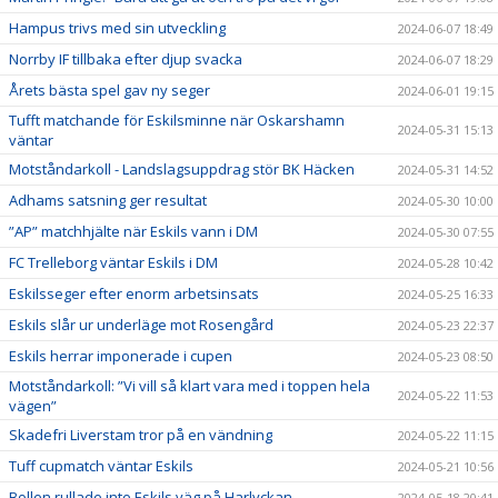
Hampus trivs med sin utveckling
2024-06-07 18:49
Norrby IF tillbaka efter djup svacka
2024-06-07 18:29
Årets bästa spel gav ny seger
2024-06-01 19:15
Tufft matchande för Eskilsminne när Oskarshamn
2024-05-31 15:13
väntar
Motståndarkoll - Landslagsuppdrag stör BK Häcken
2024-05-31 14:52
Adhams satsning ger resultat
2024-05-30 10:00
”AP” matchhjälte när Eskils vann i DM
2024-05-30 07:55
FC Trelleborg väntar Eskils i DM
2024-05-28 10:42
Eskilsseger efter enorm arbetsinsats
2024-05-25 16:33
Eskils slår ur underläge mot Rosengård
2024-05-23 22:37
Eskils herrar imponerade i cupen
2024-05-23 08:50
Motståndarkoll: ”Vi vill så klart vara med i toppen hela
2024-05-22 11:53
vägen”
Skadefri Liverstam tror på en vändning
2024-05-22 11:15
Tuff cupmatch väntar Eskils
2024-05-21 10:56
Bollen rullade inte Eskils väg på Harlyckan
2024-05-18 20:41