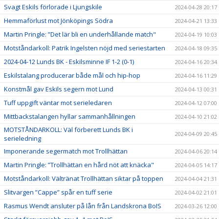
Svagt Eskils förlorade i Ljungskile
2024-04-28 20:17
Hemmaförlust mot Jönköpings Södra
2024-04-21 13:33
Martin Pringle: ”Det lär bli en underhållande match"
2024-04-19 10:03
Motståndarkoll: Patrik Ingelsten nöjd med seriestarten
2024-04-18 09:35
2024-04-12 Lunds BK - Eskilsminne IF 1-2 (0-1)
2024-04-16 20:34
Eskilstalang producerar både mål och hip-hop
2024-04-16 11:29
Konstmål gav Eskils segern mot Lund
2024-04-13 00:31
Tuff uppgift väntar mot serieledaren
2024-04-12 07:00
Mittbackstalangen hyllar sammanhållningen
2024-04-10 21:02
MOTSTÅNDARKOLL: Väl förberett Lunds BK i
2024-04-09 20:45
serieledning
Imponerande segermatch mot Trollhättan
2024-04-06 20:14
Martin Pringle: ”Trollhättan en hård nöt att knäcka"
2024-04-05 14:17
Motståndarkoll: Vältränat Trollhättan siktar på toppen
2024-04-04 21:31
Slitvargen ”Cappe” spår en tuff serie
2024-04-02 21:01
Rasmus Wendt ansluter på lån från Landskrona BoIS
2024-03-26 12:00