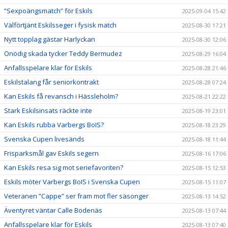
”Sexpoängsmatch” för Eskils
2025-09-04 15:42
Välförtjänt Eskilsseger i fysisk match
2025-08-30 17:21
Nytt topplag gästar Harlyckan
2025-08-30 12:06
Onödig skada tycker Teddy Bermudez
2025-08-29 16:04
Anfallsspelare klar för Eskils
2025-08-28 21:46
Eskilstalang får seniorkontrakt
2025-08-28 07:24
Kan Eskils få revansch i Hässleholm?
2025-08-21 22:22
Stark Eskilsinsats räckte inte
2025-08-19 23:01
Kan Eskils rubba Varbergs BoIS?
2025-08-18 23:29
Svenska Cupen livesänds
2025-08-18 11:44
Frisparksmål gav Eskils segern
2025-08-16 17:06
Kan Eskils resa sig mot seriefavoriten?
2025-08-15 12:53
Eskils möter Varbergs BoIS i Svenska Cupen
2025-08-15 11:07
Veteranen ”Cappe” ser fram mot fler säsonger
2025-08-13 14:52
Äventyret väntar Calle Bodenäs
2025-08-13 07:44
Anfallsspelare klar för Eskils
2025-08-13 07:40