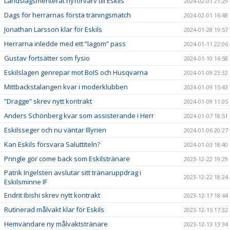
Landslagsmeriterat nyförvärv till Eskils
2024-02-01 21:29
Dags för herrarnas första träningsmatch
2024-02-01 16:48
Jonathan Larsson klar för Eskils
2024-01-28 19:57
Herrarna inledde med ett ”lagom” pass
2024-01-11 22:06
Gustav fortsätter som fysio
2024-01-10 16:58
Eskilslagen genrepar mot BoIS och Husqvarna
2024-01-09 23:32
Mittbackstalangen kvar i moderklubben
2024-01-09 15:43
”Dragge” skrev nytt kontrakt
2024-01-09 11:05
Anders Schönberg kvar som assisterande i Herr
2024-01-07 18:51
Eskilsseger och nu väntar Illyrien
2024-01-06 20:27
Kan Eskils försvara Saluttiteln?
2024-01-03 18:40
Pringle gör come back som Eskilstränare
2023-12-22 19:29
Patrik Ingelsten avslutar sitt tränaruppdrag i
2023-12-22 18:24
Eskilsminne IF
Endrit Ibishi skrev nytt kontrakt
2023-12-17 18:44
Rutinerad målvakt klar för Eskils
2023-12-15 17:32
Hemvändare ny målvaktstränare
2023-12-13 13:34