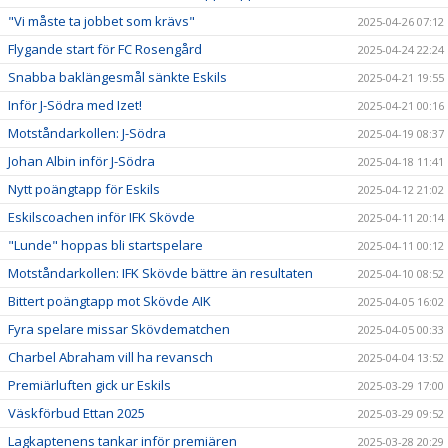
"Vi måste ta jobbet som krävs"
2025-04-26 07:12
Flygande start för FC Rosengård
2025-04-24 22:24
Snabba baklängesmål sänkte Eskils
2025-04-21 19:55
Inför J-Södra med Izet!
2025-04-21 00:16
Motståndarkollen: J-Södra
2025-04-19 08:37
Johan Albin inför J-Södra
2025-04-18 11:41
Nytt poängtapp för Eskils
2025-04-12 21:02
Eskilscoachen inför IFK Skövde
2025-04-11 20:14
"Lunde" hoppas bli startspelare
2025-04-11 00:12
Motståndarkollen: IFK Skövde bättre än resultaten
2025-04-10 08:52
Bittert poängtapp mot Skövde AIK
2025-04-05 16:02
Fyra spelare missar Skövdematchen
2025-04-05 00:33
Charbel Abraham vill ha revansch
2025-04-04 13:52
Premiärluften gick ur Eskils
2025-03-29 17:00
Väskförbud Ettan 2025
2025-03-29 09:52
Lagkaptenens tankar inför premiären
2025-03-28 20:29