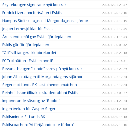
Skyttekungen signerade nytt kontrakt
2023-12-04 21:47
Fredrik Liverstam fortsätter i Eskils
2023-11-20 17:16
Hampus Stoltz uttagen till Morgondagens stjärnor
2023-11-14 10:15
Jesper Lernesjö klar för Eskils
2023-11-12 12:45
Årets enda mål gav Eskils fjärdeplatsen
2023-11-11 18:43
Eskils går för fjärdeplatsen
2023-11-10 09:32
”Olli” vill tangera klubbrekordet
2023-11-08 20:10
FC Trollhättan - Eskilsminne IF
2023-11-07 14:31
Revanschsugen ”Lunde” skrev på nytt kontrakt
2023-11-06 20:29
Johan Albin uttagen till Morgondagens stjärnor
2023-11-06 17:54
Seger mot Lunds BK i sista hemmamatchen
2023-11-05 17:24
Reinholdsson tillbaka i skadedrabbat Eskils
2023-11-03 09:57
Imponerande säsong av ”Bobbe"
2023-11-01 20:54
Ingen tvekan för Casper Seger
2023-10-31 21:00
Eskilsminne IF - Lunds BK
2023-10-30 13:10
Eskilscoachen: ”Vi förtjänade inte förlora"
2023-10-29 19:16