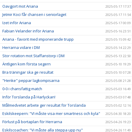
Oavgjort mot Ariana
2025-05-17 17:37
Jetmir Koci får chansen i seniorlaget
2025-05-17 11:54
Izet inför Ariana
2025-05-17 00:09
Fabian Velander inför Ariana
2025-05-16 23:51
Ariana - favorit med imponerande trupp
2025-05-15 09:42
Herrarna vidare i DM
2025-05-14 22:29
Stor rotation mot Staffanstorp i DM
2025-05-13 22:50
Äntligen kom första segern
2025-05-10 19:29
Bra träningar ska ge resultat
2025-05-10 07:28
"Henke" peppar lagkompisarna
2025-05-08 21:28
0-0 i chansfattig match
2025-05-03 16:49
Inför Torslanda på Harlyckan!
2025-05-03 07:48
Målmedvetet arbete ger resultat för Torslanda
2025-05-02 12:16
Eskilskeepern: "VI måste visa mer smartness och kyla"
2025-04-30 18:20
Förlust på bortaplan för Herrarna
2025-04-26 19:23
Eskilscoachen: "Vi måste alla steppa upp nu"
2025-04-26 11:49