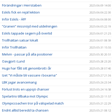
Förändringar i Herrstaben
2025-06-09 14:00
Eskils fick en rejäl lektion
2025-06-06 22:30
Inför Eskils - ÄFF
2025-06-06 08:00
”Granen” missnöjd med utdelningen
2025-06-05 22:19
Eskils tappade segern på övertid
2025-06-01 21:25
Trollhättan satsar lokalt
2025-06-01 08:59
Inför Trollhättan
2025-05-31 15:55
Melvin - passar på alla positioner
2025-05-30 20:51
Oavgjort i Lund
2025-05-28 23:20
Hugo har fått sitt genombrott i år
2025-05-28 07:40
Izet "Vi måste bli vassare i boxarna"
2025-05-27 21:36
LBK jagar avancemang
2025-05-26 23:34
Förlust trots en uppsjö chanser
2025-05-24 16:58
Spelartrio tillbaka mot Olympic
2025-05-23 11:57
Olympiccoachen tror på välspelad match
2025-05-21 22:29
Endrit alltid beredd ta chansen
2025-05-21 08:12