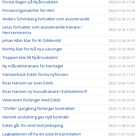
Första dagen på Nyårssaluten
2026-01-03 17:34
Försäsongsmatcher för Herr
2026-01-02 15:14
Anders Schönberg fortsätter som assisterande
2025-12-30 21:19
Linus fortsätter som assisterande tränare i
2025-12-29 17:03
Herrseniorerna
Johan Albin klar för IK Oddevold
2025-12-26 20:55
Norrby klar för två nya säsonger
2025-12-23 18:00
Truppen klar till Nyårssaluten!
2025-12-20 09:17
Ny målvaktstränare för herrlaget
2025-12-18 14:47
Vänsterback Eskils första nyförvärv
2025-12-12 11:37
Roar Hansen tar över Eskils
2025-12-09 15:47
Roar Hansen ny huvudtränare i Eskilsminne IF
2025-12-09 11:59
Veteranen förlänger med Eskils
2025-12-02 16:41
”Chrille” Ljungberg förlänger kontraktet
2025-11-26 13:13
Heroisk avslutning gav nytt kontrakt
2025-11-08 20:23
Eskils går för vinst mot Jönköping
2025-11-08 07:24
Lagkaptenen vill ha en sista bra prestation
2025-11-07 13:29