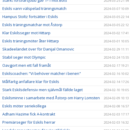
Starkt försvarsjobb gav 1–1 mot BoIS
2024-03-25 21:54
Eskils vann välspelad träningsmatch
2024-03-07 10:09
Hampus Stoltz fortsätter i Eskils
2024-03-05 22:14
Eskils träningsmatchar mot Åstorp
2024-03-05 22:12
Klar Eskilsseger mot Hittarp
2024-03-02 17:41
Eskils träningsmöter åter Hittarp
2024-03-01 10:05
Skadeeländet över för Danijal Omanovic
2024-02-29 11:11
Stabil seger mot Olympic
2024-02-24 15:55
Oavgjort men ett fall framåt
2024-02-17 19:21
Eskilscoachen: ”Vi behöver matcher i benen"
2024-02-16 10:02
Målfarlig anfallare klar för Eskils
2024-02-14 17:26
Stark Eskilsdefensiv men självmål fällde laget
2024-02-10 19:05
Eskilsminne i samarbete med Åstorp om Harry Lomsten
2024-02-09 10:13
Eskils möter seriekollega
2024-02-08 16:57
Adham Hazime fick A-kontrakt
2024-02-03 17:17
Premiärseger för Eskils herrar
2024-02-03 16:32