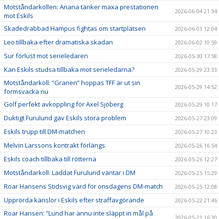
Motståndarkollen: Ariana tänker maxa prestationen
2026-06-04 21:34
mot Eskils
Skadedrabbad Hampus fightas om startplatsen
2026-06-03 12:04
Leo tillbaka efter dramatiska skadan
2026-06-02 10:59
Sur förlust mot serieledaren
2026-05-30 17:58
Kan Eskils studsa tillbaka mot serieledarna?
2026-05-29 23:33
Motståndarkoll: ”Granen” hoppas TFF är ut sin
2026-05-29 14:52
formsvacka nu
Golf perfekt avkoppling för Axel Sjöberg
2026-05-29 10:17
Duktigt Furulund gav Eskils stora problem
2026-05-27 23:09
Eskils trupp till DM-matchen
2026-05-27 10:23
Melvin Larssons kontrakt förlängs
2026-05-26 16:54
Eskils coach tillbaka till rötterna
2026-05-26 12:27
Motståndarkoll: Laddat Furulund väntar i DM
2026-05-25 15:29
Roar Hansens Stidsvig värd för onsdagens DM-match
2026-05-25 12:08
Upprörda känslor i Eskils efter straffavgörande
2026-05-22 21:46
Roar Hansen: ”Lund har ännu inte släppt in mål på
2026-05-21 16:30