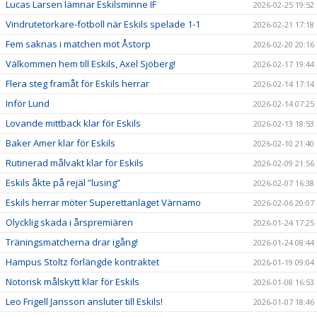
Lucas Larsen lämnar Eskilsminne IF
2026-02-25 19:52
Vindrutetorkare-fotboll när Eskils spelade 1-1
2026-02-21 17:18
Fem saknas i matchen mot Åstorp
2026-02-20 20:16
Välkommen hem till Eskils, Axel Sjöberg!
2026-02-17 19:44
Flera steg framåt för Eskils herrar
2026-02-14 17:14
Inför Lund
2026-02-14 07:25
Lovande mittback klar för Eskils
2026-02-13 18:53
Baker Amer klar för Eskils
2026-02-10 21:40
Rutinerad målvakt klar för Eskils
2026-02-09 21:56
Eskils åkte på rejäl ”lusing”
2026-02-07 16:38
Eskils herrar möter Superettanlaget Värnamo
2026-02-06 20:07
Olycklig skada i årspremiären
2026-01-24 17:25
Träningsmatcherna drar igång!
2026-01-24 08:44
Hampus Stoltz förlängde kontraktet
2026-01-19 09:04
Notorisk målskytt klar för Eskils
2026-01-08 16:53
Leo Frigell Jansson ansluter till Eskils!
2026-01-07 18:46