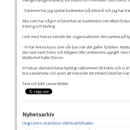
många trasiga ledband, korsband och menisker med mera, fö
- Däremot har jag spelat badminton på elitnivå och jag har tr
Alla som har någon erfarenhet av badminton vet vilken kräva
träning och tävling.
I och med Hanas inträde blir organisationen densamma på fy
- Vi har Arena Fysio som vår bas när det gäller fysbiten. Matt
det som varit Solos och tidigare Olle Lindströms uppgift. Hon b
klubbchef Kalle Olsson.
Vi hälsar därmed Hana hjärtligt välkommen till Eskils och vi ä
bra samarbete och även att Hana blir ett inbitet Eskilsfan när 
Text och bild: Lasse Möller
Nyhetsarkiv
Ungt Linero chanslöst i DM-kvartsfinalen