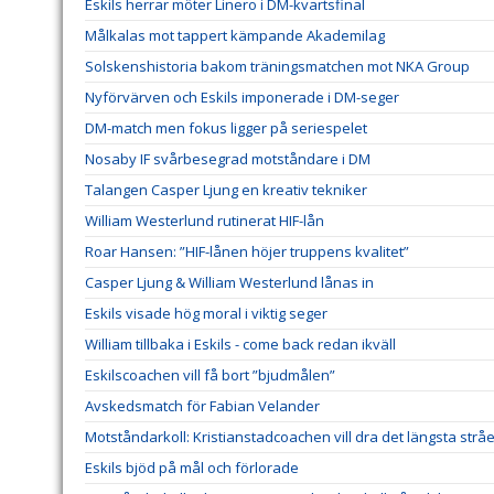
Eskils herrar möter Linero i DM-kvartsfinal
Målkalas mot tappert kämpande Akademilag
Solskenshistoria bakom träningsmatchen mot NKA Group
Nyförvärven och Eskils imponerade i DM-seger
DM-match men fokus ligger på seriespelet
Nosaby IF svårbesegrad motståndare i DM
Talangen Casper Ljung en kreativ tekniker
William Westerlund rutinerat HIF-lån
Roar Hansen: ”HIF-lånen höjer truppens kvalitet”
Casper Ljung & William Westerlund lånas in
Eskils visade hög moral i viktig seger
William tillbaka i Eskils - come back redan ikväll
Eskilscoachen vill få bort ”bjudmålen”
Avskedsmatch för Fabian Velander
Motståndarkoll: Kristianstadcoachen vill dra det längsta stråe
Eskils bjöd på mål och förlorade