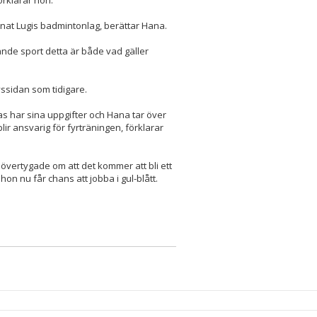
rklarar hon.
änat Lugis badmintonlag, berättar Hana.
nde sport detta är både vad gäller
ssidan som tidigare.
ias har sina uppgifter och Hana tar över
lir ansvarig för fyrträningen, förklarar
r övertygade om att det kommer att bli ett
hon nu får chans att jobba i gul-blått.