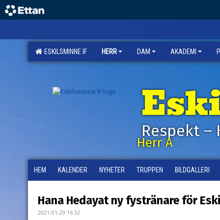
ESKILSMINNE IF
HERR
DAM
AKADEMI
Esk
Respekt – 
Herr A
HEM
KALENDER
NYHETER
TRUPPEN
BILDGALLERI
Hana Hedayat ny fystränare för Eski
2021-01-29 16:32