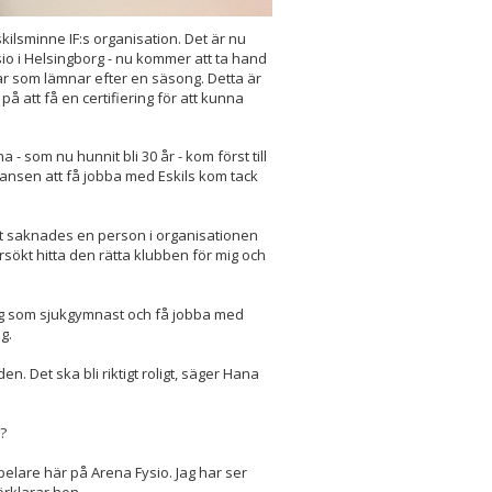
kilsminne IF:s organisation. Det är nu
sio i Helsingborg - nu kommer att ta hand
r som lämnar efter en säsong. Detta är
å att få en certifiering för att kunna
- som nu hunnit bli 30 år - kom först till
hansen att få jobba med Eskils kom tack
det saknades en person i organisationen
rsökt hitta den rätta klubben för mig och
ing som sjukgymnast och få jobba med
g.
n. Det ska bli riktigt roligt, säger Hana
?
spelare här på Arena Fysio. Jag har ser