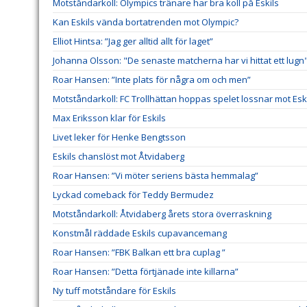
Motståndarkoll: Olympics tränare har bra koll på Eskils
Kan Eskils vända bortatrenden mot Olympic?
Elliot Hintsa: ”Jag ger alltid allt för laget”
Johanna Olsson: "De senaste matcherna har vi hittat ett lugn
Roar Hansen: ”Inte plats för några om och men”
Motståndarkoll: FC Trollhättan hoppas spelet lossnar mot Esk
Max Eriksson klar för Eskils
Livet leker för Henke Bengtsson
Eskils chanslöst mot Åtvidaberg
Roar Hansen: ”Vi möter seriens bästa hemmalag”
Lyckad comeback för Teddy Bermudez
Motståndarkoll: Åtvidaberg årets stora överraskning
Konstmål räddade Eskils cupavancemang
Roar Hansen: ”FBK Balkan ett bra cuplag ”
Roar Hansen: ”Detta förtjänade inte killarna”
Ny tuff motståndare för Eskils