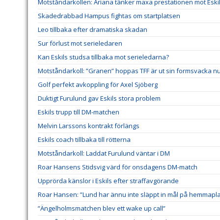
Motståndarkollen: Ariana tänker maxa prestationen mot Eski
Skadedrabbad Hampus fightas om startplatsen
Leo tillbaka efter dramatiska skadan
Sur förlust mot serieledaren
Kan Eskils studsa tillbaka mot serieledarna?
Motståndarkoll: ”Granen” hoppas TFF är ut sin formsvacka n
Golf perfekt avkoppling för Axel Sjöberg
Duktigt Furulund gav Eskils stora problem
Eskils trupp till DM-matchen
Melvin Larssons kontrakt förlängs
Eskils coach tillbaka till rötterna
Motståndarkoll: Laddat Furulund väntar i DM
Roar Hansens Stidsvig värd för onsdagens DM-match
Upprörda känslor i Eskils efter straffavgörande
Roar Hansen: ”Lund har ännu inte släppt in mål på hemmapl
”Ängelholmsmatchen blev ett wake up call”