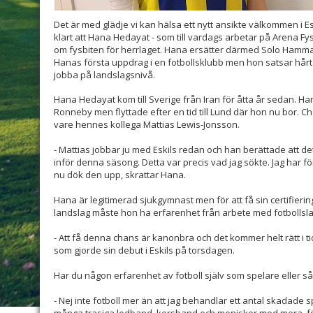
Det är med glädje vi kan hälsa ett nytt ansikte välkommen i Es
klart att Hana Hedayat - som till vardags arbetar på Arena Fy
om fysbiten för herrlaget. Hana ersätter därmed Solo Hamma
Hanas första uppdrag i en fotbollsklubb men hon satsar hårt p
jobba på landslagsnivå.
Hana Hedayat kom till Sverige från Iran för åtta år sedan. Hana 
Ronneby men flyttade efter en tid till Lund där hon nu bor. C
vare hennes kollega Mattias Lewis-Jonsson.
- Mattias jobbar ju med Eskils redan och han berättade att 
inför denna säsong. Detta var precis vad jag sökte. Jag har fö
nu dök den upp, skrattar Hana.
Hana är legitimerad sjukgymnast men för att få sin certifier
landslag måste hon ha erfarenhet från arbete med fotbollsla
- Att få denna chans är kanonbra och det kommer helt rätt i tide
som gjorde sin debut i Eskils på torsdagen.
Har du någon erfarenhet av fotboll själv som spelare eller så
- Nej inte fotboll mer än att jag behandlar ett antal skadade 