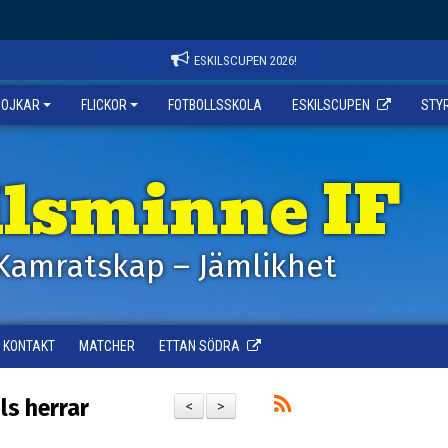
ESKILSCUPEN 2026!
POJKAR
FLICKOR
FOTBOLLSSKOLA
ESKILSCUPEN
STY
ilsminne IF
Kamratskap – Jämlikhet
KONTAKT
MATCHER
ETTAN SÖDRA
ls herrar
<
>