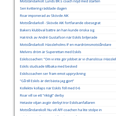
Motståndarkoll: Lunds BK:s coach nöjd med starten
Sen kvittering räddade dagen
Roar imponerad av Skövde AIK
Motståndarkoll - Skövde AIK fortfarande obesegrat
Bakers klubbval bättre än han kunde önska sig
Hat-trick av André Gustafson när Eskils briljerade
Motståndarkoll: Hässleholms IF en mardrömsmotståndare
Melvins dröm är Superettan med Eskils
Eskilscoachen: ”Om vi inte gör jobbet är vi chanslösa i Hässl
Eskils studsade tillbaka med besked
Eskilscoachen ser fram emot uppryckning
”Gå till Eskils är det bästa jag gjort”
Kollektiv kollaps när Eskils föll med 0-6
Roar vill se ett ”riktigt” derby
Hetaste viljan avgör derbyt tror Eskilsanfallaren
Motståndarekoll: Nu vill ÄFF-coachen ha lite stolpe in