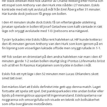
HIF stack emellan med nick utanför av Charlie Weberg efter hörna och
ett inspel som Anthony van den Hurk inte nådde i 27 minuten. Eskils
kontrade med ett nytt avslut på mål från Emil Åberg efter 31 minuter.
Här kunde dock Joelsson få grepp om bollen.
I den 41 minuten skulle dock Eskils få sin efterlängtade utdelning.
Jonatan spelade in bollen till Josef Getachew som kallt väntade in rätt
läge och snyggt avslutade med 1-0 i Joelssons ena nätgavel.
Tyvärr lyckades inte Eskils hålla rent halvleken ut. HIF kunde kvittera i
den 45 minuten genom Anthony van den Hurk som kom igenom på en
fin löpning som visserligen luktade offside men snyggt rullade in 1-1.
HIF fick sedan en drömstart på den andra halvleken när man i den 47
minuten gjorde 1-2 sedan bollen oturligt slog i Pontus Löfevmarks bröst
och ut till en fri Rasmus Karjalainen som tryckte in bollen i mål.
Eskils fick ett nytt läge i den 52 minuten men Lucas Ohlanders skott
smet tätt över.
Det märkes klart att Eskils definitivt inte gett upp denna match. Laget
fortsatte att spela sitt spel. Det paniksparkades inte undan bollar eller
bjöds på meningslösa uppspel till Ingenmansland. Eskilsspelarna var
noggranna och omsorgsfulla och visade en teknik och bollsäkerhet
som ofta överglänste motståndets.