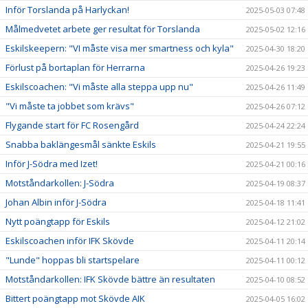
Inför Torslanda på Harlyckan!
2025-05-03 07:48
Målmedvetet arbete ger resultat för Torslanda
2025-05-02 12:16
Eskilskeepern: "VI måste visa mer smartness och kyla"
2025-04-30 18:20
Förlust på bortaplan för Herrarna
2025-04-26 19:23
Eskilscoachen: "Vi måste alla steppa upp nu"
2025-04-26 11:49
"Vi måste ta jobbet som krävs"
2025-04-26 07:12
Flygande start för FC Rosengård
2025-04-24 22:24
Snabba baklängesmål sänkte Eskils
2025-04-21 19:55
Inför J-Södra med Izet!
2025-04-21 00:16
Motståndarkollen: J-Södra
2025-04-19 08:37
Johan Albin inför J-Södra
2025-04-18 11:41
Nytt poängtapp för Eskils
2025-04-12 21:02
Eskilscoachen inför IFK Skövde
2025-04-11 20:14
"Lunde" hoppas bli startspelare
2025-04-11 00:12
Motståndarkollen: IFK Skövde bättre än resultaten
2025-04-10 08:52
Bittert poängtapp mot Skövde AIK
2025-04-05 16:02