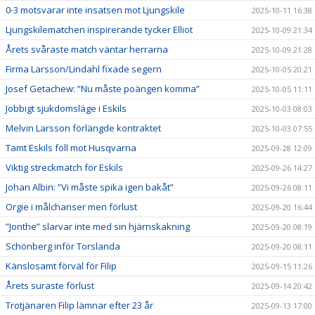
0-3 motsvarar inte insatsen mot Ljungskile
2025-10-11 16:38
Ljungskilematchen inspirerande tycker Elliot
2025-10-09 21:34
Årets svåraste match väntar herrarna
2025-10-09 21:28
Firma Larsson/Lindahl fixade segern
2025-10-05 20:21
Josef Getachew: ”Nu måste poängen komma”
2025-10-05 11:11
Jobbigt sjukdomsläge i Eskils
2025-10-03 08:03
Melvin Larsson förlängde kontraktet
2025-10-03 07:55
Tamt Eskils föll mot Husqvarna
2025-09-28 12:09
Viktig streckmatch för Eskils
2025-09-26 14:27
Johan Albin: ”Vi måste spika igen bakåt”
2025-09-26 08:11
Orgie i målchanser men förlust
2025-09-20 16:44
”Jonthe” slarvar inte med sin hjärnskakning
2025-09-20 08:19
Schönberg inför Torslanda
2025-09-20 08:11
Känslosamt förväl för Filip
2025-09-15 11:26
Årets suraste förlust
2025-09-14 20:42
Trotjänaren Filip lämnar efter 23 år
2025-09-13 17:00