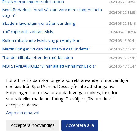
Eskils herrar imponerade i cupen
2024-05-23 08:50
Motståndarkoll: ”Vi vill så klart vara med i toppen hela
2024-05-22 11:53
vägen”
Skadefri Liverstam tror på en vändning
2024-05-22 11:15
Tuff cupmatch väntar Eskils
2024-05-21 10:56
Bollen rullade inte Eskils väg på Harlyckan
2024-05-18 20:41
Martin Pringle: ”Vi kan inte snacka oss ur detta"
2024-05-17 07:00
”Lunde” tillbaka efter den mörka tiden
2024-05-17 06:49
MOTSTÅNDARKOLL: ”Vi har allt att vinna mot Eskils”
2024-05-17 06:47
Olympic monterade ner håglöst Eskils
2024-05-13 22:02
För att hemsidan ska fungera korrekt använder vi nödvändiga
Fortsatta skadebekymmer mot Olympic
2024-05-12 11:45
cookies från SportAdmin. Dessa går inte att stänga av.
BK Olympic speciell motståndare för Kevin
Föreningen kan också använda frivilliga cookies, t.ex. för
2024-05-12 11:33
statistik eller marknadsföring. Du väljer själv om du vill
”Vi vill upp på vinnarspåret igen"
2024-05-12 11:29
acceptera dessa.
Sen straff gav Eskils första hemmasegern
2024-05-09 19:37
Anpassa dina val
Onsala BK gästar Harlyckan
2024-05-08 22:18
Acceptera nödvändiga
Acceptera alla
Josef Getachew: ”Vi är överens om vad som krävs av
2024-05-07 22:41
oss"