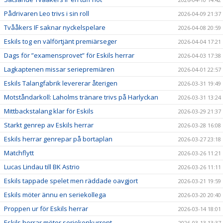
Pådrivaren Leo trivs i sin roll
2026-04-09 21:37
Tvååkers IF saknar nyckelspelare
2026-04-08 20:59
Eskils tog en välförtjänt premiärseger
2026-04-04 17:21
Dags för ”examensprovet” för Eskils herrar
2026-04-03 17:38
Lagkaptenen missar seriepremiären
2026-04-01 22:57
Eskils Talangfabrik levererar återigen
2026-03-31 19:49
Motståndarkoll: Laholms tränare trivs på Harlyckan
2026-03-31 13:24
Mittbackstalang klar för Eskils
2026-03-29 21:37
Starkt genrep av Eskils herrar
2026-03-28 16:08
Eskils herrar genrepar på bortaplan
2026-03-27 23:18
Matchflytt
2026-03-26 11:21
Lucas Lindau till BK Astrio
2026-03-26 11:11
Eskils tappade spelet men räddade oavgjort
2026-03-21 19:59
Eskils möter ännu en seriekollega
2026-03-20 20:40
Proppen ur för Eskils herrar
2026-03-14 18:01
Eskils herrar möter seriekonkurrent
2026-03-13 13:37