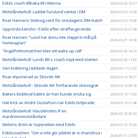
Eskils coach tillbaka till rötterna
2026-05-26 12:27
Motståndarkoll: Laddat Furulund väntar i DM
2026-05-25 15:29
Roar Hansens Stidsvig värd för onsdagens DM-match
2026-05-25 12:08
Upprörda känslor i Eskils efter straffavgörande
2026-05-22 21:46
Roar Hansen: ”Lund har ännu inte släppt in mål på
2026-05-21 16:30
hemmaplan”
”Ängelholmsmatchen blev ett wake up call”
2026-05-20 14:13
Motståndarkoll: Lunds BK:s coach nöjd med starten
2026-05-20 11:02
Sen kvittering räddade dagen
2026-05-17 21:02
Roar imponerad av Skövde AIK
2026-05-16 18:21
Motståndarkoll - Skövde AIK fortfarande obesegrat
2026-05-16 08:18
Bakers klubbval bättre än han kunde önska sig
2026-05-15 17:03
Hat-trick av André Gustafson när Eskils briljerade
2026-05-13 21:48
Motståndarkoll: Hässleholms IF en
2026-05-12 20:55
mardrömsmotståndare
Melvins dröm är Superettan med Eskils
2026-05-12 19:26
Eskilscoachen: ”Om vi inte gör jobbet är vi chanslösa i
2026-05-11 21:05