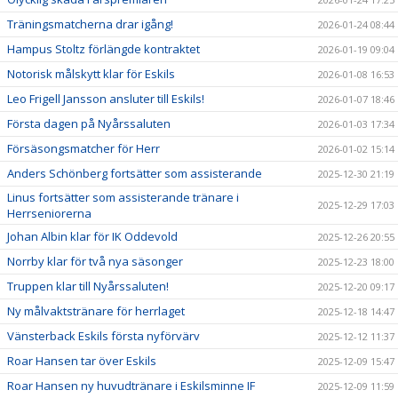
Träningsmatcherna drar igång!
2026-01-24 08:44
Hampus Stoltz förlängde kontraktet
2026-01-19 09:04
Notorisk målskytt klar för Eskils
2026-01-08 16:53
Leo Frigell Jansson ansluter till Eskils!
2026-01-07 18:46
Första dagen på Nyårssaluten
2026-01-03 17:34
Försäsongsmatcher för Herr
2026-01-02 15:14
Anders Schönberg fortsätter som assisterande
2025-12-30 21:19
Linus fortsätter som assisterande tränare i
2025-12-29 17:03
Herrseniorerna
Johan Albin klar för IK Oddevold
2025-12-26 20:55
Norrby klar för två nya säsonger
2025-12-23 18:00
Truppen klar till Nyårssaluten!
2025-12-20 09:17
Ny målvaktstränare för herrlaget
2025-12-18 14:47
Vänsterback Eskils första nyförvärv
2025-12-12 11:37
Roar Hansen tar över Eskils
2025-12-09 15:47
Roar Hansen ny huvudtränare i Eskilsminne IF
2025-12-09 11:59