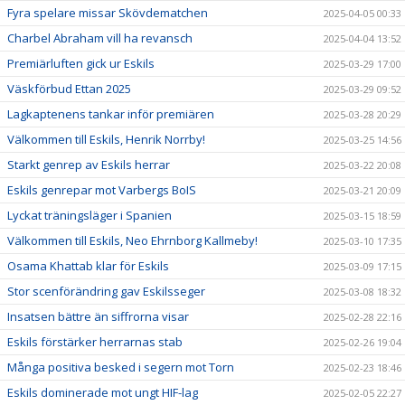
Fyra spelare missar Skövdematchen
2025-04-05 00:33
Charbel Abraham vill ha revansch
2025-04-04 13:52
Premiärluften gick ur Eskils
2025-03-29 17:00
Väskförbud Ettan 2025
2025-03-29 09:52
Lagkaptenens tankar inför premiären
2025-03-28 20:29
Välkommen till Eskils, Henrik Norrby!
2025-03-25 14:56
Starkt genrep av Eskils herrar
2025-03-22 20:08
Eskils genrepar mot Varbergs BoIS
2025-03-21 20:09
Lyckat träningsläger i Spanien
2025-03-15 18:59
Välkommen till Eskils, Neo Ehrnborg Kallmeby!
2025-03-10 17:35
Osama Khattab klar för Eskils
2025-03-09 17:15
Stor scenförändring gav Eskilsseger
2025-03-08 18:32
Insatsen bättre än siffrorna visar
2025-02-28 22:16
Eskils förstärker herrarnas stab
2025-02-26 19:04
Många positiva besked i segern mot Torn
2025-02-23 18:46
Eskils dominerade mot ungt HIF-lag
2025-02-05 22:27