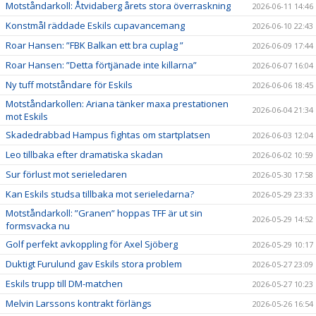
Motståndarkoll: Åtvidaberg årets stora överraskning
2026-06-11 14:46
Konstmål räddade Eskils cupavancemang
2026-06-10 22:43
Roar Hansen: ”FBK Balkan ett bra cuplag ”
2026-06-09 17:44
Roar Hansen: ”Detta förtjänade inte killarna”
2026-06-07 16:04
Ny tuff motståndare för Eskils
2026-06-06 18:45
Motståndarkollen: Ariana tänker maxa prestationen
2026-06-04 21:34
mot Eskils
Skadedrabbad Hampus fightas om startplatsen
2026-06-03 12:04
Leo tillbaka efter dramatiska skadan
2026-06-02 10:59
Sur förlust mot serieledaren
2026-05-30 17:58
Kan Eskils studsa tillbaka mot serieledarna?
2026-05-29 23:33
Motståndarkoll: ”Granen” hoppas TFF är ut sin
2026-05-29 14:52
formsvacka nu
Golf perfekt avkoppling för Axel Sjöberg
2026-05-29 10:17
Duktigt Furulund gav Eskils stora problem
2026-05-27 23:09
Eskils trupp till DM-matchen
2026-05-27 10:23
Melvin Larssons kontrakt förlängs
2026-05-26 16:54