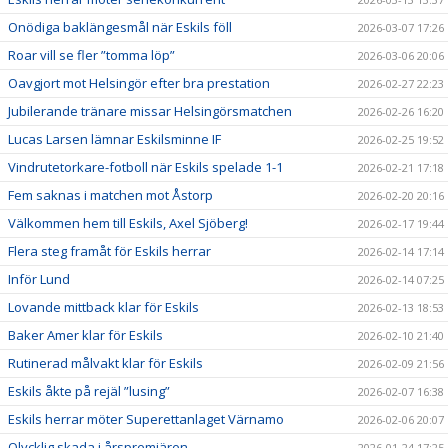
Onödiga baklängesmål när Eskils föll
2026-03-07 17:26
Roar vill se fler ”tomma löp”
2026-03-06 20:06
Oavgjort mot Helsingör efter bra prestation
2026-02-27 22:23
Jubilerande tränare missar Helsingörsmatchen
2026-02-26 16:20
Lucas Larsen lämnar Eskilsminne IF
2026-02-25 19:52
Vindrutetorkare-fotboll när Eskils spelade 1-1
2026-02-21 17:18
Fem saknas i matchen mot Åstorp
2026-02-20 20:16
Välkommen hem till Eskils, Axel Sjöberg!
2026-02-17 19:44
Flera steg framåt för Eskils herrar
2026-02-14 17:14
Inför Lund
2026-02-14 07:25
Lovande mittback klar för Eskils
2026-02-13 18:53
Baker Amer klar för Eskils
2026-02-10 21:40
Rutinerad målvakt klar för Eskils
2026-02-09 21:56
Eskils åkte på rejäl ”lusing”
2026-02-07 16:38
Eskils herrar möter Superettanlaget Värnamo
2026-02-06 20:07
Olycklig skada i årspremiären
2026-01-24 17:25