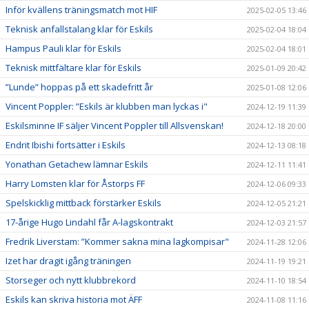
Inför kvällens träningsmatch mot HIF
2025-02-05 13:46
Teknisk anfallstalang klar för Eskils
2025-02-04 18:04
Hampus Pauli klar för Eskils
2025-02-04 18:01
Teknisk mittfältare klar för Eskils
2025-01-09 20:42
”Lunde” hoppas på ett skadefritt år
2025-01-08 12:06
Vincent Poppler: ”Eskils är klubben man lyckas i"
2024-12-19 11:39
Eskilsminne IF säljer Vincent Poppler till Allsvenskan!
2024-12-18 20:00
Endrit Ibishi fortsätter i Eskils
2024-12-13 08:18
Yonathan Getachew lämnar Eskils
2024-12-11 11:41
Harry Lomsten klar för Åstorps FF
2024-12-06 09:33
Spelskicklig mittback förstärker Eskils
2024-12-05 21:21
17-årige Hugo Lindahl får A-lagskontrakt
2024-12-03 21:57
Fredrik Liverstam: ”Kommer sakna mina lagkompisar"
2024-11-28 12:06
Izet har dragit igång träningen
2024-11-19 19:21
Storseger och nytt klubbrekord
2024-11-10 18:54
Eskils kan skriva historia mot ÄFF
2024-11-08 11:16