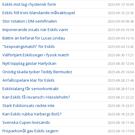
Eskils mot lag i hysterisk form
2025-09-13 10:00
Eskils föll trots bländande målvaktsspel
2025-09-10 22:50
Stor rotation i DM-semifinalen
2025-09-09 08:58
Imponerande insats när Eskils vann
2025-09-06 19:34
Bättre än befarat för Lucas Lindau
2025-09-04 16:16
”Sexpoängsmatch” för Eskils
2025-09-04 15:42
Välförtjänt Eskilsseger i fysisk match
2025-08-30 17:21
Nytt topplag gästar Harlyckan
2025-08-30 12:06
Onödig skada tycker Teddy Bermudez
2025-08-29 16:04
Anfallsspelare klar för Eskils
2025-08-28 21:46
Eskilstalang får seniorkontrakt
2025-08-28 07:24
Kan Eskils få revansch i Hässleholm?
2025-08-21 22:22
Stark Eskilsinsats räckte inte
2025-08-19 23:01
Kan Eskils rubba Varbergs BoIS?
2025-08-18 23:29
Svenska Cupen livesänds
2025-08-18 11:44
Frisparksmål gav Eskils segern
2025-08-16 17:06