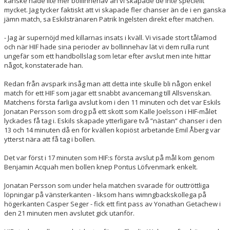
kanske hade lite mer bollinnehav än vi skapade de inte speciellt
mycket. Jag tycker faktiskt att vi skapade fler chanser än de i en ganska
jämn match, sa Eskilstränaren Patrik Ingelsten direkt efter matchen.
- Jag är supernöjd med killarnas insats i kväll. Vi visade stort tålamod
och när HIF hade sina perioder av bollinnehav lät vi dem rulla runt
ungefär som ett handbollslag som letar efter avslut men inte hittar
något, konstaterade han.
Redan från avspark insåg man att detta inte skulle bli någon enkel
match för ett HIF som jagar ett snabbt avancemang till Allsvenskan.
Matchens första farliga avslut kom i den 11 minuten och det var Eskils
Jonatan Persson som drog på ett skott som Kalle Joelsson i HIF-målet
lyckades få tag i. Eskils skapade ytterligare två ”nästan” chanser i den
13 och 14 minuten då en för kvällen kopiöst arbetande Emil Åberg var
ytterst nära att få tag i bollen.
Det var först i 17 minuten som HIF:s första avslut på mål kom genom
Benjamin Acquah men bollen knep Pontus Löfvenmark enkelt.
Jonatan Persson som under hela matchen svarade för outtröttliga
löpningar på vänsterkanten - liksom hans wimngbackskollega på
högerkanten Casper Seger - fick ett fint pass av Yonathan Getachew i
den 21 minuten men avslutet gick utanför.