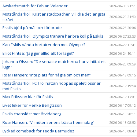
Avskedsmatch för Fabian Velander
2026-06-30 21:51
Motståndarkoll: Kristianstadcoachen vill dra det längsta
2026-06-29 21:50
strået
Eskils bjöd på mål och förlorade
2026-06-28 20:06
Motståndarkoll: Olympics tränare har bra koll på Eskils
2026-06-27 23:53
Kan Eskils vända bortatrenden mot Olympic?
2026-06-27 15:41
Elliot Hintsa: ”Jag ger alltid allt för laget”
2026-06-24 10:11
Johanna Olsson: "De senaste matcherna har vi hittat ett
2026-06-23 09:59
lugn"
Roar Hansen: ”Inte plats för några om och men”
2026-06-18 09:15
Motståndarkoll: FC Trollhättan hoppas spelet lossnar
2026-06-17 19:54
mot Eskils
Max Eriksson klar för Eskils
2026-06-17 17:01
Livet leker för Henke Bengtsson
2026-06-17 09:12
Eskils chanslöst mot Åtvidaberg
2026-06-13 20:11
Roar Hansen: ”Vi möter seriens bästa hemmalag”
2026-06-13 08:52
Lyckad comeback för Teddy Bermudez
2026-06-13 08:47