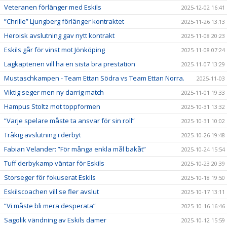
Veteranen förlänger med Eskils
2025-12-02 16:41
”Chrille” Ljungberg förlänger kontraktet
2025-11-26 13:13
Heroisk avslutning gav nytt kontrakt
2025-11-08 20:23
Eskils går för vinst mot Jönköping
2025-11-08 07:24
Lagkaptenen vill ha en sista bra prestation
2025-11-07 13:29
Mustaschkampen - Team Ettan Södra vs Team Ettan Norra.
2025-11-03
Viktig seger men ny darrig match
2025-11-01 19:33
Hampus Stoltz mot toppformen
2025-10-31 13:32
”Varje spelare måste ta ansvar för sin roll”
2025-10-31 10:02
Tråkig avslutning i derbyt
2025-10-26 19:48
Fabian Velander: ”För många enkla mål bakåt”
2025-10-24 15:54
Tuff derbykamp väntar för Eskils
2025-10-23 20:39
Storseger för fokuserat Eskils
2025-10-18 19:50
Eskilscoachen vill se fler avslut
2025-10-17 13:11
”Vi måste bli mera desperata”
2025-10-16 16:46
Sagolik vändning av Eskils damer
2025-10-12 15:59