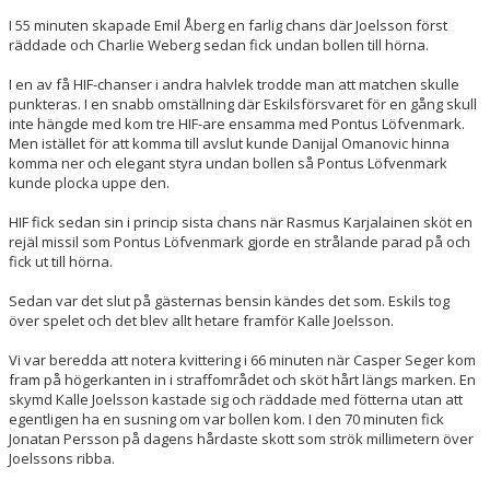
I 55 minuten skapade Emil Åberg en farlig chans där Joelsson först
räddade och Charlie Weberg sedan fick undan bollen till hörna.
I en av få HIF-chanser i andra halvlek trodde man att matchen skulle
punkteras. I en snabb omställning där Eskilsförsvaret för en gång skull
inte hängde med kom tre HIF-are ensamma med Pontus Löfvenmark.
Men istället för att komma till avslut kunde Danijal Omanovic hinna
komma ner och elegant styra undan bollen så Pontus Löfvenmark
kunde plocka uppe den.
HIF fick sedan sin i princip sista chans när Rasmus Karjalainen sköt en
rejäl missil som Pontus Löfvenmark gjorde en strålande parad på och
fick ut till hörna.
Sedan var det slut på gästernas bensin kändes det som. Eskils tog
över spelet och det blev allt hetare framför Kalle Joelsson.
Vi var beredda att notera kvittering i 66 minuten när Casper Seger kom
fram på högerkanten in i straffområdet och sköt hårt längs marken. En
skymd Kalle Joelsson kastade sig och räddade med fötterna utan att
egentligen ha en susning om var bollen kom. I den 70 minuten fick
Jonatan Persson på dagens hårdaste skott som strök millimetern över
Joelssons ribba.