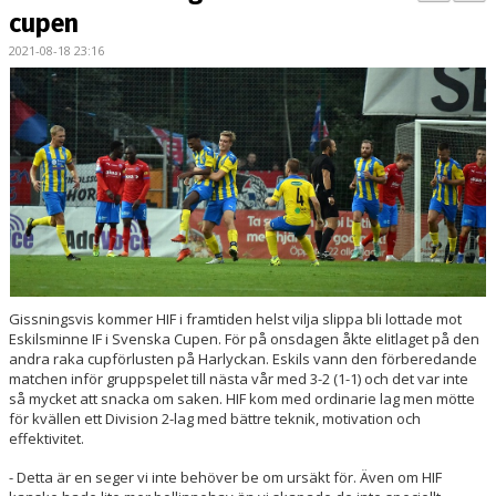
BILDGALLERI
cupen
2021-08-18 23:16
KONTAKT
MATCHER
ETTAN SÖDRA
Gissningsvis kommer HIF i framtiden helst vilja slippa bli lottade mot
Eskilsminne IF i Svenska Cupen. För på onsdagen åkte elitlaget på den
andra raka cupförlusten på Harlyckan. Eskils vann den förberedande
matchen inför gruppspelet till nästa vår med 3-2 (1-1) och det var inte
så mycket att snacka om saken. HIF kom med ordinarie lag men mötte
för kvällen ett Division 2-lag med bättre teknik, motivation och
effektivitet.
- Detta är en seger vi inte behöver be om ursäkt för. Även om HIF