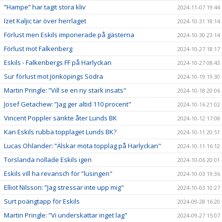
”Hampe” har tagit stora kliv
2024-11-07 19:44
Izet Kaljic tar över herrlaget
2024-10-31 18:14
Förlust men Eskils imponerade på gästerna
2024-10-30 23:14
Förlust mot Falkenberg
2024-10-27 18:17
Eskils - Falkenbergs FF på Harlyckan
2024-10-27 08:43
Sur förlust mot Jönköpings Södra
2024-10-19 19:30
Martin Pringle: ”Vill se en ny stark insats"
2024-10-18 20:06
Josef Getachew: ”Jag ger altid 110 procent"
2024-10-16 21:02
Vincent Poppler sänkte åter Lunds BK
2024-10-12 17:08
Kan Eskils rubba topplaget Lunds BK?
2024-10-11 20:51
Lucas Ohlander: ”Älskar möta topplag på Harlyckan"
2024-10-11 16:12
Torslanda nollade Eskils igen
2024-10-06 20:01
Eskils vill ha revansch för ”lusingen"
2024-10-03 19:36
Elliot Nilsson: ”Jag stressar inte upp mig"
2024-10-03 10:27
Surt poängtapp för Eskils
2024-09-28 16:20
Martin Pringle: ”Vi underskattar inget lag"
2024-09-27 15:07