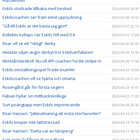
Hässleholm”
Eskils studsade tillbaka med besked
2026-05-09 20:39
Eskilscoachen ser fram emot uppryckning
2026-05-08 19:32
”Gå till Eskils är det bästa jag gjort”
2026-05-07 22:16
Kollektiv kollaps när Eskils föll med 0-6
2026-05-01 17:24
Roar vill se ett ”riktigt” derby
2026-04-30 20:35
Hetaste viljan avgör derbyt tror Eskilsanfallaren
2026-04-29 14:59
Motståndarekoll: Nu vill ÄFF-coachen ha lite stolpe in
2026-04-28 11:54
Eskils omställningsspel firade triumfer
2026-04-25 16:04
Eskilscoachen vill se hjärta och smärta
2026-04-24 21:03
Rosengård går för första segern
2026-04-23 10:41
Fabian hyllar sin mittbackskollega
2026-04-22 11:33
Surt poängtapp men Eskils imponerande
2026-04-18 20:50
Roar Hansen: ”Jätteutmaning att möta storfavoriten”
2026-04-16 21:11
Eskils keeper inte lättstressad
2026-04-14 13:54
Roar Hansen: ”Detta var en läropeng”
2026-04-11 18:16
Satsande Tvååkers IF en tuff nöt
2026-04-10 14:42