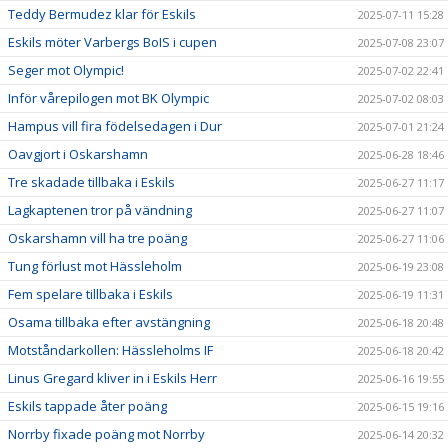
Teddy Bermudez klar för Eskils
2025-07-11 15:28
Eskils möter Varbergs BoIS i cupen
2025-07-08 23:07
Seger mot Olympic!
2025-07-02 22:41
Inför vårepilogen mot BK Olympic
2025-07-02 08:03
Hampus vill fira födelsedagen i Dur
2025-07-01 21:24
Oavgjort i Oskarshamn
2025-06-28 18:46
Tre skadade tillbaka i Eskils
2025-06-27 11:17
Lagkaptenen tror på vändning
2025-06-27 11:07
Oskarshamn vill ha tre poäng
2025-06-27 11:06
Tung förlust mot Hässleholm
2025-06-19 23:08
Fem spelare tillbaka i Eskils
2025-06-19 11:31
Osama tillbaka efter avstängning
2025-06-18 20:48
Motståndarkollen: Hässleholms IF
2025-06-18 20:42
Linus Gregard kliver in i Eskils Herr
2025-06-16 19:55
Eskils tappade åter poäng
2025-06-15 19:16
Norrby fixade poäng mot Norrby
2025-06-14 20:32