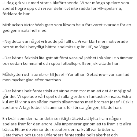
- I dag gick vi ut med stort självförtroende. Vi har många spelare som
spelat högre upp och vi var definitivt inte rädda för HIF-spelarna,
förklarade han.
Mittbacken Victor Wahlgren som liksom hela försvaret svarade för en
gedigen insats höll med.
- Nej detta var något vi trodde på fullt ut. Vi var klart mer motiverade
och stundtals betydligt bättre spelmässigt än HIF, sa Vigge.
- Det känns faktiskt lite gott att först vara på jobbet i skolan i tio timmar
och sedan komma hit och spöa fotbollsproffsen, skrattade han.
Målskytten och storebror till Josef - Yonathan Getachew - var samlad
men mycket glad efter matchen.
- Det känns helt fantastiskt att vinna men tror man att det är möjligt så
går det. Vi spelade vårt spel och alla gjorde en fantastisk insats. Extra
kul att få vinna en sådan match tillsammans med brorsan Josef. I Eskils
spelar vi A-lagsfotboll tillsammans för första gången, tillade han.
En kväll som denna är det inte riktigt rättvist att lyfta fram någon
spelare framför den andre. Alla imponerar genom att ta fram sitt allra
bästa. Ett av de vinnande recepten denna kväll var bröderna
Getachews och Lucas Ohlanders fantastiska bollsäkerhet och