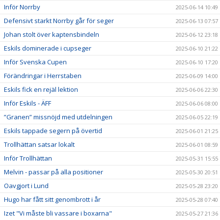
Inför Norrby
2025-06-14 10:49
Defensivt starkt Norrby går för seger
2025-06-13 07:57
Johan stolt över kaptensbindeln
2025-06-12 23:18
Eskils dominerade i cupseger
2025-06-10 21:22
Inför Svenska Cupen
2025-06-10 17:20
Förändringar i Herrstaben
2025-06-09 14:00
Eskils fick en rejäl lektion
2025-06-06 22:30
Inför Eskils - ÄFF
2025-06-06 08:00
”Granen” missnöjd med utdelningen
2025-06-05 22:19
Eskils tappade segern på övertid
2025-06-01 21:25
Trollhättan satsar lokalt
2025-06-01 08:59
Inför Trollhättan
2025-05-31 15:55
Melvin - passar på alla positioner
2025-05-30 20:51
Oavgjort i Lund
2025-05-28 23:20
Hugo har fått sitt genombrott i år
2025-05-28 07:40
Izet "Vi måste bli vassare i boxarna"
2025-05-27 21:36