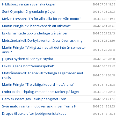
IF Elfsborg väntar i Svenska Cupen
2024-07-09 18:35
Sent Olympicmål grumlade glädjen
2024-07-03 23:03
Melvin Larsson: "En för alla, alla för en vårt motto"
2024-07-02 11:41
Martin Pringle: ”Vi har revansch att utkräva"
2024-07-01 20:45
Eskils hämtade upp underläge två gånger
2024-06-29 22:13
Motståndarkoll: Derbyfavoriten årets överraskning
2024-06-28 21:50
Martin Pringle: ”Viktigt att inse att det inte är semester
2024-06-27 20:18
ännu"
Jiu jitsu nycken till ”Andys” styrka
2024-06-25 20:08
Eskils jagade bort ”Arianaspöket"
2024-06-20 22:42
Motståndarkoll: Ariana vill förlänga segerraden mot
2024-06-19 20:18
Eskils
Martin Pringle: ”Tre viktiga kodord mot Ariana"
2024-06-18 21:08
Endrit Ibishi - ”hjälpgumman” som tänker på laget
2024-06-18 20:51
Heroisk insats gav Eskils poäng mot Torn
2024-06-14 21:55
Svår match väntar mot överraskningen Torns IF
2024-06-13 21:23
Dragos tillbaka efter jobbig meniskskada
2024-06-12 13:26