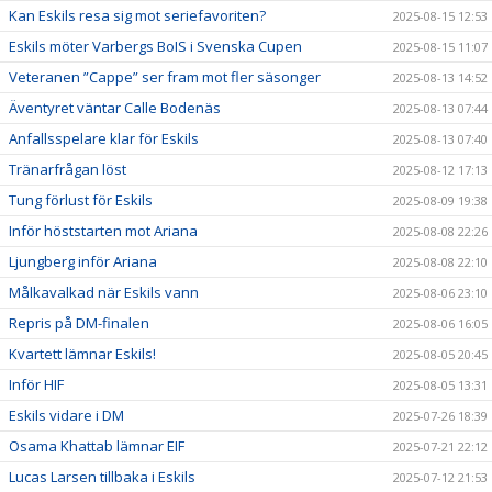
Kan Eskils resa sig mot seriefavoriten?
2025-08-15 12:53
Eskils möter Varbergs BoIS i Svenska Cupen
2025-08-15 11:07
Veteranen ”Cappe” ser fram mot fler säsonger
2025-08-13 14:52
Äventyret väntar Calle Bodenäs
2025-08-13 07:44
Anfallsspelare klar för Eskils
2025-08-13 07:40
Tränarfrågan löst
2025-08-12 17:13
Tung förlust för Eskils
2025-08-09 19:38
Inför höststarten mot Ariana
2025-08-08 22:26
Ljungberg inför Ariana
2025-08-08 22:10
Målkavalkad när Eskils vann
2025-08-06 23:10
Repris på DM-finalen
2025-08-06 16:05
Kvartett lämnar Eskils!
2025-08-05 20:45
Inför HIF
2025-08-05 13:31
Eskils vidare i DM
2025-07-26 18:39
Osama Khattab lämnar EIF
2025-07-21 22:12
Lucas Larsen tillbaka i Eskils
2025-07-12 21:53