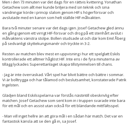
Men i den 73 minuten var det dags för en rättvis kvittering. Yonathan
Getachew som allt mer kunde briljera med sin teknik och sina
vändningar körde i princip slalom genom HIF:s högerförsvar och
avslutade med en kanon som helt ställde HIF-målvakten.
Bara två minuter senare var det dags igen. Josef Getachew gled ännu
en gång igenom ett virrigt HIF-försvar och drog på ett stenhårt avslut i
målvaktens vänstra stolpe. Bollen studsade ut och där kom Emil Åberg
på sedvanligt skyttekungsmanér och tryckte in 3-2.
Resten av matchen blev mest en uppvisning i hur ett spelglatt Eskils
kontrollerade ett alltmer håglöst HIF. Inte ens i de fyra minuterna av
tillägg lyckades Superettanlaget skapa tillstymmelsen till chans.
- Jag är inte överraskad. Vårt spel har blivit bättre och bättre i sommar.
Vi är bolltrygga och har tålamod och beslutsamhet, konstaterade Patrik
Ingelsten.
Glädjen bland Eskilsspelarna var förstås nästintill obeskrivlig efter
matchen. Josef Getachew som sent kom in i truppen svarade inte bara
för ett mål och en assist utan också för ett bländande mittfältsspel.
- Man vill inget hellre än att göra mål i en sådan här match. Det var en
fantastisk känsla att se den gå in, sa Josef.