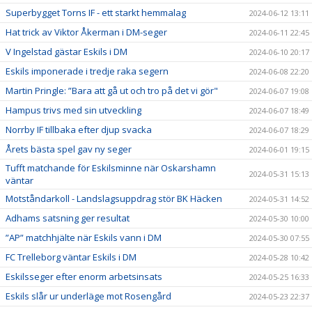
Superbygget Torns IF - ett starkt hemmalag
2024-06-12 13:11
Hat trick av Viktor Åkerman i DM-seger
2024-06-11 22:45
V Ingelstad gästar Eskils i DM
2024-06-10 20:17
Eskils imponerade i tredje raka segern
2024-06-08 22:20
Martin Pringle: ”Bara att gå ut och tro på det vi gör"
2024-06-07 19:08
Hampus trivs med sin utveckling
2024-06-07 18:49
Norrby IF tillbaka efter djup svacka
2024-06-07 18:29
Årets bästa spel gav ny seger
2024-06-01 19:15
Tufft matchande för Eskilsminne när Oskarshamn
2024-05-31 15:13
väntar
Motståndarkoll - Landslagsuppdrag stör BK Häcken
2024-05-31 14:52
Adhams satsning ger resultat
2024-05-30 10:00
”AP” matchhjälte när Eskils vann i DM
2024-05-30 07:55
FC Trelleborg väntar Eskils i DM
2024-05-28 10:42
Eskilsseger efter enorm arbetsinsats
2024-05-25 16:33
Eskils slår ur underläge mot Rosengård
2024-05-23 22:37