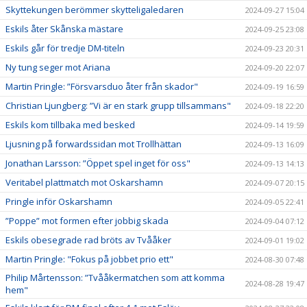
Skyttekungen berömmer skytteligaledaren
2024-09-27 15:04
Eskils åter Skånska mästare
2024-09-25 23:08
Eskils går för tredje DM-titeln
2024-09-23 20:31
Ny tung seger mot Ariana
2024-09-20 22:07
Martin Pringle: ”Försvarsduo åter från skador"
2024-09-19 16:59
Christian Ljungberg: ”Vi är en stark grupp tillsammans"
2024-09-18 22:20
Eskils kom tillbaka med besked
2024-09-14 19:59
Ljusning på forwardssidan mot Trollhättan
2024-09-13 16:09
Jonathan Larsson: ”Öppet spel inget för oss"
2024-09-13 14:13
Veritabel plattmatch mot Oskarshamn
2024-09-07 20:15
Pringle inför Oskarshamn
2024-09-05 22:41
”Poppe” mot formen efter jobbig skada
2024-09-04 07:12
Eskils obesegrade rad bröts av Tvååker
2024-09-01 19:02
Martin Pringle: "Fokus på jobbet prio ett"
2024-08-30 07:48
Philip Mårtensson: ”Tvååkermatchen som att komma
2024-08-28 19:47
hem"