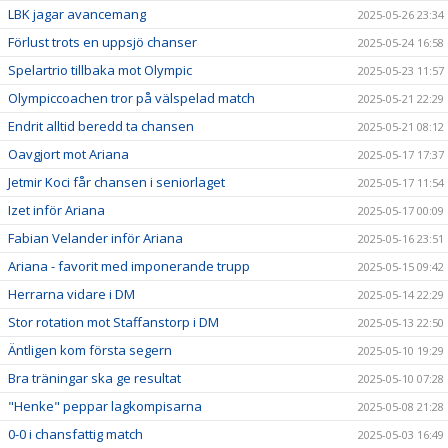
LBK jagar avancemang
2025-05-26 23:34
Förlust trots en uppsjö chanser
2025-05-24 16:58
Spelartrio tillbaka mot Olympic
2025-05-23 11:57
Olympiccoachen tror på välspelad match
2025-05-21 22:29
Endrit alltid beredd ta chansen
2025-05-21 08:12
Oavgjort mot Ariana
2025-05-17 17:37
Jetmir Koci får chansen i seniorlaget
2025-05-17 11:54
Izet inför Ariana
2025-05-17 00:09
Fabian Velander inför Ariana
2025-05-16 23:51
Ariana - favorit med imponerande trupp
2025-05-15 09:42
Herrarna vidare i DM
2025-05-14 22:29
Stor rotation mot Staffanstorp i DM
2025-05-13 22:50
Äntligen kom första segern
2025-05-10 19:29
Bra träningar ska ge resultat
2025-05-10 07:28
"Henke" peppar lagkompisarna
2025-05-08 21:28
0-0 i chansfattig match
2025-05-03 16:49