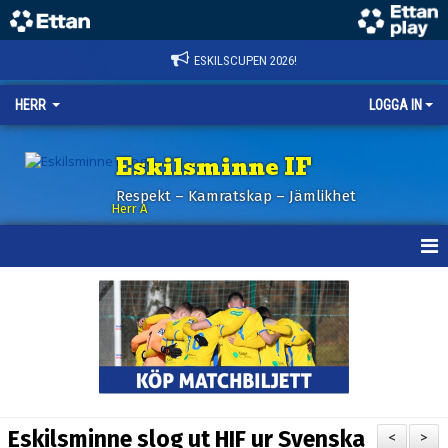
ESKILSCUPEN 2026!
HERR
LOGGA IN
Eskilsminne IF
Respekt – Kamratskap – Jämlikhet
Herr A
HEM
KALENDER
NYHETER
TRUPPEN
Eskilsminne slog ut HIF ur Svenska
<
>