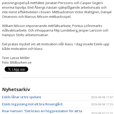
passningsspel på mittfältet. Jonatan Perssons och Casper Segers
enorma löpvilja. Emil Åbergs nästan självplågande arbetsinsats och
inte minst effektiviteten i boxen. Mittbackstrion Victor Wahlgren, Danijal
Omanovic och Marcus Nilsson mittbacksspel.
William Nilsson imponerande mittfältsarbete, Pontus Löfevmarks
målvaktsarbete. Och inhopparna Filip Lundeberg, Jesper Larsson och
Hampus Stoltz arbetsinsatser.
Det pratas mycket om att motivation slår klass. I dag visade Eskils upp
både motivation och klass.
Text: Lasse Möller
Foto: Bildburken.se
Nyhetsarkiv
Eskils lånar ut tre spelare
2026-08-08 17:47
Eskils tog poäng mot ett bra Rosengård
2026-08-08 17:26
Roar Hansen: ”Det krävs en hög prestation för att ta
2026-08-07 21:31