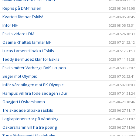
Repris på DM-finalen
2025-08-06 16:05
Kvartett lämnar Eskils!
2025-08-05 20:45
Inför HIF
2025-08-05 13:31
Eskils vidare i DM
2025-07-26 18:39
Osama Khattab lämnar EIF
2025-07-21 22:12
Lucas Larsen tillbaka i Eskils
2025-07-12 21:53
Teddy Bermudez klar för Eskils
2025-07-11 15:28
Eskils möter Varbergs BoIS i cupen
2025-07-08 23:07
Seger mot Olympic!
2025-07-02 22:41
Inför vårepilogen mot BK Olympic
2025-07-02 08:03
Hampus vill fira födelsedagen i Dur
2025-07-01 21:24
Oavgjort i Oskarshamn
2025-06-28 18:46
Tre skadade tillbaka i Eskils
2025-06-27 11:17
Lagkaptenen tror på vändning
2025-06-27 11:07
Oskarshamn vill ha tre poäng
2025-06-27 11:06
Tung förlust mot Hässleholm
2025-06-19 23:08