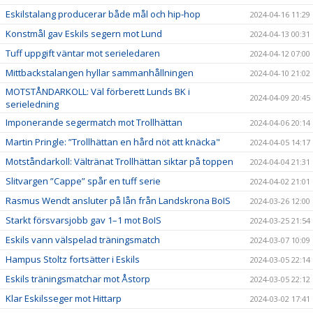
Eskilstalang producerar både mål och hip-hop
2024-04-16 11:29
Konstmål gav Eskils segern mot Lund
2024-04-13 00:31
Tuff uppgift väntar mot serieledaren
2024-04-12 07:00
Mittbackstalangen hyllar sammanhållningen
2024-04-10 21:02
MOTSTÅNDARKOLL: Väl förberett Lunds BK i
2024-04-09 20:45
serieledning
Imponerande segermatch mot Trollhättan
2024-04-06 20:14
Martin Pringle: ”Trollhättan en hård nöt att knäcka"
2024-04-05 14:17
Motståndarkoll: Vältränat Trollhättan siktar på toppen
2024-04-04 21:31
Slitvargen ”Cappe” spår en tuff serie
2024-04-02 21:01
Rasmus Wendt ansluter på lån från Landskrona BoIS
2024-03-26 12:00
Starkt försvarsjobb gav 1–1 mot BoIS
2024-03-25 21:54
Eskils vann välspelad träningsmatch
2024-03-07 10:09
Hampus Stoltz fortsätter i Eskils
2024-03-05 22:14
Eskils träningsmatchar mot Åstorp
2024-03-05 22:12
Klar Eskilsseger mot Hittarp
2024-03-02 17:41