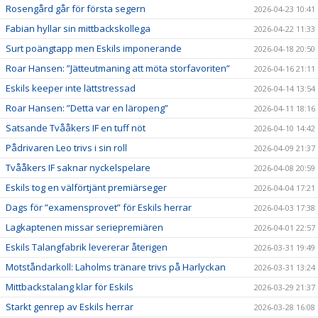
Rosengård går för första segern
2026-04-23 10:41
Fabian hyllar sin mittbackskollega
2026-04-22 11:33
Surt poängtapp men Eskils imponerande
2026-04-18 20:50
Roar Hansen: ”Jätteutmaning att möta storfavoriten”
2026-04-16 21:11
Eskils keeper inte lättstressad
2026-04-14 13:54
Roar Hansen: ”Detta var en läropeng”
2026-04-11 18:16
Satsande Tvååkers IF en tuff nöt
2026-04-10 14:42
Pådrivaren Leo trivs i sin roll
2026-04-09 21:37
Tvååkers IF saknar nyckelspelare
2026-04-08 20:59
Eskils tog en välförtjänt premiärseger
2026-04-04 17:21
Dags för ”examensprovet” för Eskils herrar
2026-04-03 17:38
Lagkaptenen missar seriepremiären
2026-04-01 22:57
Eskils Talangfabrik levererar återigen
2026-03-31 19:49
Motståndarkoll: Laholms tränare trivs på Harlyckan
2026-03-31 13:24
Mittbackstalang klar för Eskils
2026-03-29 21:37
Starkt genrep av Eskils herrar
2026-03-28 16:08