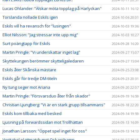
Lucas Ohlander: ”Älskar möta topplag på Harlyckan"
2024-10-11 16:12
Torslanda nollade Eskils igen
2024-10-06 20:01
Eskils vill ha revansch för ”lusingen"
2024-10-03 19:36
Elliot Nilsson: ”Jag stressar inte upp mig"
2024-10-03 10:27
Surt poängtapp för Eskils
2024-09-28 16:20
Martin Pringle: ”Vi underskattar inget lag"
2024-09-27 15:07
Skyttekungen berömmer skytteligaledaren
2024-09-27 15:04
Eskils åter Skånska mästare
2024-09-25 23:08
Eskils går för tredje DM-titeln
2024-09-23 20:31
Ny tung seger mot Ariana
2024-09-20 22:07
Martin Pringle: ”Försvarsduo åter från skador"
2024-09-19 16:59
Christian Ljungberg: ”Vi är en stark grupp tillsammans"
2024-09-18 22:20
Eskils kom tillbaka med besked
2024-09-14 19:59
Ljusning på forwardssidan mot Trollhättan
2024-09-13 16:09
Jonathan Larsson: ”Öppet spel inget för oss"
2024-09-13 14:13
Veritabel plattmatch mot Oskarshamn
2024-09-07 20:15