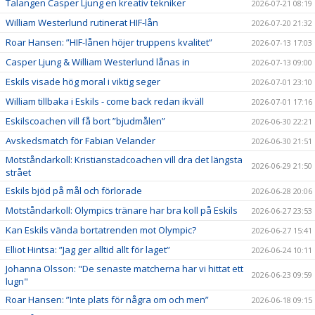
Talangen Casper Ljung en kreativ tekniker
2026-07-21 08:19
William Westerlund rutinerat HIF-lån
2026-07-20 21:32
Roar Hansen: ”HIF-lånen höjer truppens kvalitet”
2026-07-13 17:03
Casper Ljung & William Westerlund lånas in
2026-07-13 09:00
Eskils visade hög moral i viktig seger
2026-07-01 23:10
William tillbaka i Eskils - come back redan ikväll
2026-07-01 17:16
Eskilscoachen vill få bort ”bjudmålen”
2026-06-30 22:21
Avskedsmatch för Fabian Velander
2026-06-30 21:51
Motståndarkoll: Kristianstadcoachen vill dra det längsta
2026-06-29 21:50
strået
Eskils bjöd på mål och förlorade
2026-06-28 20:06
Motståndarkoll: Olympics tränare har bra koll på Eskils
2026-06-27 23:53
Kan Eskils vända bortatrenden mot Olympic?
2026-06-27 15:41
Elliot Hintsa: ”Jag ger alltid allt för laget”
2026-06-24 10:11
Johanna Olsson: "De senaste matcherna har vi hittat ett
2026-06-23 09:59
lugn"
Roar Hansen: ”Inte plats för några om och men”
2026-06-18 09:15