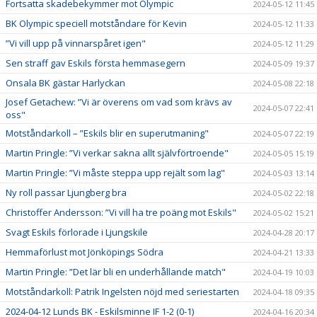
Fortsatta skadebekymmer mot Olympic
2024-05-12 11:45
BK Olympic speciell motståndare för Kevin
2024-05-12 11:33
”Vi vill upp på vinnarspåret igen"
2024-05-12 11:29
Sen straff gav Eskils första hemmasegern
2024-05-09 19:37
Onsala BK gästar Harlyckan
2024-05-08 22:18
Josef Getachew: ”Vi är överens om vad som krävs av
2024-05-07 22:41
oss"
Motståndarkoll – ”Eskils blir en superutmaning"
2024-05-07 22:19
Martin Pringle: ”Vi verkar sakna allt självförtroende"
2024-05-05 15:19
Martin Pringle: ”Vi måste steppa upp rejält som lag"
2024-05-03 13:14
Ny roll passar Ljungberg bra
2024-05-02 22:18
Christoffer Andersson: ”Vi vill ha tre poäng mot Eskils"
2024-05-02 15:21
Svagt Eskils förlorade i Ljungskile
2024-04-28 20:17
Hemmaförlust mot Jönköpings Södra
2024-04-21 13:33
Martin Pringle: ”Det lär bli en underhållande match"
2024-04-19 10:03
Motståndarkoll: Patrik Ingelsten nöjd med seriestarten
2024-04-18 09:35
2024-04-12 Lunds BK - Eskilsminne IF 1-2 (0-1)
2024-04-16 20:34