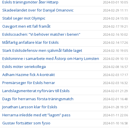
Eskils träningsmöter åter Hittarp
2024-03-01 10:05
Skadeeländet över för Danijal Omanovic
2024-02-29 11:11
Stabil seger mot Olympic
2024-02-24 15:55
Oavgjort men ett fall framåt
2024-02-17 19:21
Eskilscoachen: ”Vi behöver matcher i benen"
2024-02-16 10:02
Målfarlig anfallare klar för Eskils
2024-02-14 17:26
Stark Eskilsdefensiv men självmål fällde laget
2024-02-10 19:05
Eskilsminne i samarbete med Åstorp om Harry Lomsten
2024-02-09 10:13
Eskils möter seriekollega
2024-02-08 16:57
Adham Hazime fick A-kontrakt
2024-02-03 17:17
Premiärseger för Eskils herrar
2024-02-03 16:32
Landslagsmeriterat nyförvärv till Eskils
2024-02-01 21:29
Dags för herrarnas första träningsmatch
2024-02-01 16:48
Jonathan Larsson klar för Eskils
2024-01-28 19:57
Herrarna inledde med ett ”lagom” pass
2024-01-11 22:06
Gustav fortsätter som fysio
2024-01-10 16:58