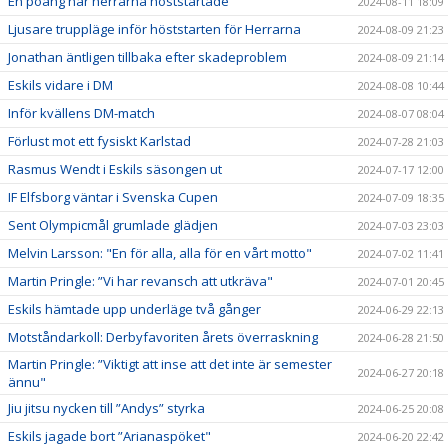
En poäng när herrarna höststartade
2024-08-11 18:09
Ljusare truppläge inför höststarten för Herrarna
2024-08-09 21:23
Jonathan äntligen tillbaka efter skadeproblem
2024-08-09 21:14
Eskils vidare i DM
2024-08-08 10:44
Inför kvällens DM-match
2024-08-07 08:04
Förlust mot ett fysiskt Karlstad
2024-07-28 21:03
Rasmus Wendt i Eskils säsongen ut
2024-07-17 12:00
IF Elfsborg väntar i Svenska Cupen
2024-07-09 18:35
Sent Olympicmål grumlade glädjen
2024-07-03 23:03
Melvin Larsson: "En för alla, alla för en vårt motto"
2024-07-02 11:41
Martin Pringle: ”Vi har revansch att utkräva"
2024-07-01 20:45
Eskils hämtade upp underläge två gånger
2024-06-29 22:13
Motståndarkoll: Derbyfavoriten årets överraskning
2024-06-28 21:50
Martin Pringle: ”Viktigt att inse att det inte är semester
2024-06-27 20:18
ännu"
Jiu jitsu nycken till ”Andys” styrka
2024-06-25 20:08
Eskils jagade bort ”Arianaspöket"
2024-06-20 22:42