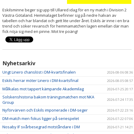
Eskilsminne beger sig upp till Ullared idag för en ny match i Division 2
Västra Götaland. Hemmalaget befinner sig på nedre halvan av
tabellen och har blandat och gett lite under året. Eskils är inne i en bra
trend och söker revansch för hemmamatchen lagen emellan där man
fick nöja sig med en pinne. Mot tre poäng!
Nyhetsarkiv
Ungt Linero chanslöst i DM-kvartsfinalen
2026-08-06 08:36
Eskils herrar möter Linero i DM-kvartsfinal
2026-08-05 08:57
Målkalas mot tappert kämpande Akademilag
2026-07-25 20:17
Solskenshistoria bakom träningsmatchen mot NKA
2026-07-24 17:35
Group
Nyförvärven och Eskils imponerade i DM-seger
2026-07-22 23:16
DM-match men fokus ligger på seriespelet
2026-07-22 07:06
Nosaby IF svårbesegrad motståndare i DM
2026-07-21 14:21