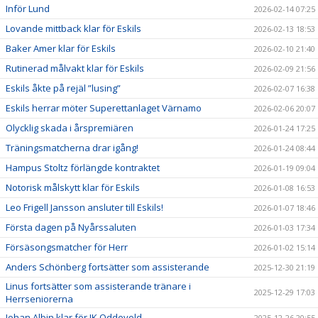
Inför Lund
2026-02-14 07:25
Lovande mittback klar för Eskils
2026-02-13 18:53
Baker Amer klar för Eskils
2026-02-10 21:40
Rutinerad målvakt klar för Eskils
2026-02-09 21:56
Eskils åkte på rejäl ”lusing”
2026-02-07 16:38
Eskils herrar möter Superettanlaget Värnamo
2026-02-06 20:07
Olycklig skada i årspremiären
2026-01-24 17:25
Träningsmatcherna drar igång!
2026-01-24 08:44
Hampus Stoltz förlängde kontraktet
2026-01-19 09:04
Notorisk målskytt klar för Eskils
2026-01-08 16:53
Leo Frigell Jansson ansluter till Eskils!
2026-01-07 18:46
Första dagen på Nyårssaluten
2026-01-03 17:34
Försäsongsmatcher för Herr
2026-01-02 15:14
Anders Schönberg fortsätter som assisterande
2025-12-30 21:19
Linus fortsätter som assisterande tränare i
2025-12-29 17:03
Herrseniorerna
Johan Albin klar för IK Oddevold
2025-12-26 20:55