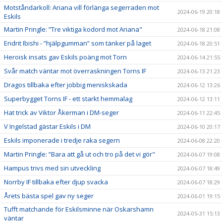
Motståndarkoll: Ariana vill förlänga segerraden mot
2024-06-19 20:18
Eskils
Martin Pringle: ”Tre viktiga kodord mot Ariana"
2024-06-18 21:08
Endrit Ibishi - ”hjälpgumman” som tänker på laget
2024-06-18 20:51
Heroisk insats gav Eskils poäng mot Torn
2024-06-14 21:55
Svår match väntar mot överraskningen Torns IF
2024-06-13 21:23
Dragos tillbaka efter jobbig meniskskada
2024-06-12 13:26
Superbygget Torns IF - ett starkt hemmalag
2024-06-12 13:11
Hat trick av Viktor Åkerman i DM-seger
2024-06-11 22:45
V Ingelstad gästar Eskils i DM
2024-06-10 20:17
Eskils imponerade i tredje raka segern
2024-06-08 22:20
Martin Pringle: ”Bara att gå ut och tro på det vi gör"
2024-06-07 19:08
Hampus trivs med sin utveckling
2024-06-07 18:49
Norrby IF tillbaka efter djup svacka
2024-06-07 18:29
Årets bästa spel gav ny seger
2024-06-01 19:15
Tufft matchande för Eskilsminne när Oskarshamn
2024-05-31 15:13
väntar