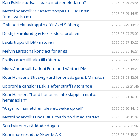
Kan Eskils studsa tillbaka mot serieledarna?
2026-05-29 23:33
Motståndarkoll: ”Granen” hoppas TFF är ut sin
2026-05-29 14:52
formsvacka nu
Golf perfekt avkoppling för Axel Sjöberg
2026-05-29 10:17
Duktigt Furulund gav Eskils stora problem
2026-05-27 23:09
Eskils trupp till DM-matchen
2026-05-27 10:23
Melvin Larssons kontrakt förlängs
2026-05-26 16:54
Eskils coach tillbaka till rötterna
2026-05-26 12:27
Motståndarkoll: Laddat Furulund väntar i DM
2026-05-25 15:29
Roar Hansens Stidsvig värd för onsdagens DM-match
2026-05-25 12:08
Upprörda känslor i Eskils efter straffavgörande
2026-05-22 21:46
Roar Hansen: ”Lund har ännu inte släppt in mål på
2026-05-21 16:30
hemmaplan”
”Ängelholmsmatchen blev ett wake up call”
2026-05-20 14:13
Motståndarkoll: Lunds BK:s coach nöjd med starten
2026-05-20 11:02
Sen kvittering räddade dagen
2026-05-17 21:02
Roar imponerad av Skövde AIK
2026-05-16 18:21