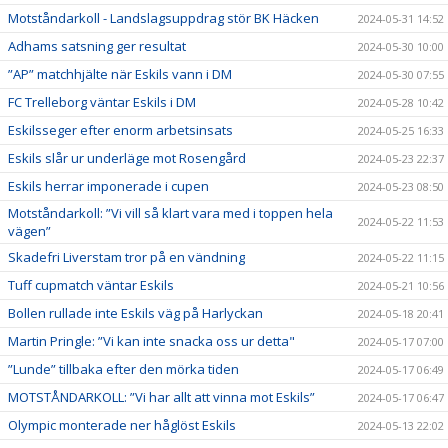
Motståndarkoll - Landslagsuppdrag stör BK Häcken
2024-05-31 14:52
Adhams satsning ger resultat
2024-05-30 10:00
”AP” matchhjälte när Eskils vann i DM
2024-05-30 07:55
FC Trelleborg väntar Eskils i DM
2024-05-28 10:42
Eskilsseger efter enorm arbetsinsats
2024-05-25 16:33
Eskils slår ur underläge mot Rosengård
2024-05-23 22:37
Eskils herrar imponerade i cupen
2024-05-23 08:50
Motståndarkoll: ”Vi vill så klart vara med i toppen hela
2024-05-22 11:53
vägen”
Skadefri Liverstam tror på en vändning
2024-05-22 11:15
Tuff cupmatch väntar Eskils
2024-05-21 10:56
Bollen rullade inte Eskils väg på Harlyckan
2024-05-18 20:41
Martin Pringle: ”Vi kan inte snacka oss ur detta"
2024-05-17 07:00
”Lunde” tillbaka efter den mörka tiden
2024-05-17 06:49
MOTSTÅNDARKOLL: ”Vi har allt att vinna mot Eskils”
2024-05-17 06:47
Olympic monterade ner håglöst Eskils
2024-05-13 22:02