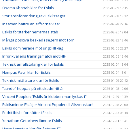
Osama Khattab klar för Eskils
2025-03-09 17:15
Stor scenförändring gav Eskilsseger
2025-03-08 18:32
Insatsen bättre än siffrorna visar
2025-02-28 22:16
Eskils förstärker herrarnas stab
2025-02-26 19:04
Många positiva besked i segern mot Torn
2025-02-23 18:46
Eskils dominerade mot ungt HIF-lag
2025-02-05 22:27
Inför kvällens träningsmatch mot HIF
2025-02-05 13:46
Teknisk anfallstalang klar för Eskils
2025-02-04 18:04
Hampus Pauli klar för Eskils
2025-02-04 18:01
Teknisk mittfältare klar för Eskils
2025-01-09 20:42
”Lunde” hoppas på ett skadefritt år
2025-01-08 12:06
Vincent Poppler: ”Eskils är klubben man lyckas i"
2024-12-19 11:39
Eskilsminne IF säljer Vincent Poppler till Allsvenskan!
2024-12-18 20:00
Endrit Ibishi fortsätter i Eskils
2024-12-13 08:18
Yonathan Getachew lämnar Eskils
2024-12-11 11:41
Harry Lomsten klar för Åstorps FF
2024-12-06 09:33