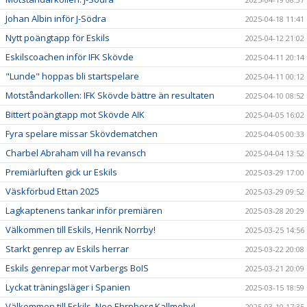
Johan Albin inför J-Södra
2025-04-18 11:41
Nytt poängtapp för Eskils
2025-04-12 21:02
Eskilscoachen inför IFK Skövde
2025-04-11 20:14
"Lunde" hoppas bli startspelare
2025-04-11 00:12
Motståndarkollen: IFK Skövde bättre än resultaten
2025-04-10 08:52
Bittert poängtapp mot Skövde AIK
2025-04-05 16:02
Fyra spelare missar Skövdematchen
2025-04-05 00:33
Charbel Abraham vill ha revansch
2025-04-04 13:52
Premiärluften gick ur Eskils
2025-03-29 17:00
Väskförbud Ettan 2025
2025-03-29 09:52
Lagkaptenens tankar inför premiären
2025-03-28 20:29
Välkommen till Eskils, Henrik Norrby!
2025-03-25 14:56
Starkt genrep av Eskils herrar
2025-03-22 20:08
Eskils genrepar mot Varbergs BoIS
2025-03-21 20:09
Lyckat träningsläger i Spanien
2025-03-15 18:59
Välkommen till Eskils, Neo Ehrnborg Kallmeby!
2025-03-10 17:35