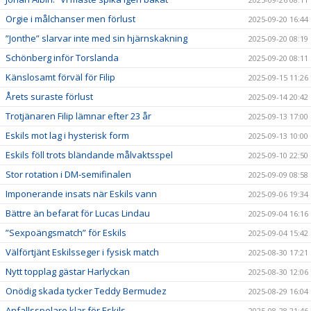
Orgie i målchanser men förlust
2025-09-20 16:44
”Jonthe” slarvar inte med sin hjärnskakning
2025-09-20 08:19
Schönberg inför Torslanda
2025-09-20 08:11
Känslosamt förväl för Filip
2025-09-15 11:26
Årets suraste förlust
2025-09-14 20:42
Trotjänaren Filip lämnar efter 23 år
2025-09-13 17:00
Eskils mot lag i hysterisk form
2025-09-13 10:00
Eskils föll trots bländande målvaktsspel
2025-09-10 22:50
Stor rotation i DM-semifinalen
2025-09-09 08:58
Imponerande insats när Eskils vann
2025-09-06 19:34
Bättre än befarat för Lucas Lindau
2025-09-04 16:16
”Sexpoängsmatch” för Eskils
2025-09-04 15:42
Välförtjänt Eskilsseger i fysisk match
2025-08-30 17:21
Nytt topplag gästar Harlyckan
2025-08-30 12:06
Onödig skada tycker Teddy Bermudez
2025-08-29 16:04
Anfallsspelare klar för Eskils
2025-08-28 21:46