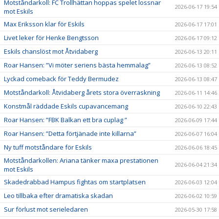
Motståndarkoll: FC Trollhättan hoppas spelet lossnar
2026-06-17 19:54
mot Eskils
Max Eriksson klar för Eskils
2026-06-17 17:01
Livet leker för Henke Bengtsson
2026-06-17 09:12
Eskils chanslöst mot Åtvidaberg
2026-06-13 20:11
Roar Hansen: ”Vi möter seriens bästa hemmalag”
2026-06-13 08:52
Lyckad comeback för Teddy Bermudez
2026-06-13 08:47
Motståndarkoll: Åtvidaberg årets stora överraskning
2026-06-11 14:46
Konstmål räddade Eskils cupavancemang
2026-06-10 22:43
Roar Hansen: ”FBK Balkan ett bra cuplag ”
2026-06-09 17:44
Roar Hansen: ”Detta förtjänade inte killarna”
2026-06-07 16:04
Ny tuff motståndare för Eskils
2026-06-06 18:45
Motståndarkollen: Ariana tänker maxa prestationen
2026-06-04 21:34
mot Eskils
Skadedrabbad Hampus fightas om startplatsen
2026-06-03 12:04
Leo tillbaka efter dramatiska skadan
2026-06-02 10:59
Sur förlust mot serieledaren
2026-05-30 17:58