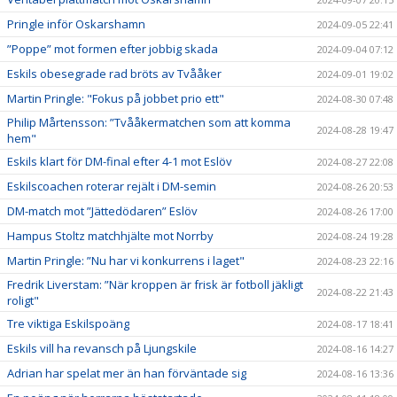
Pringle inför Oskarshamn
2024-09-05 22:41
”Poppe” mot formen efter jobbig skada
2024-09-04 07:12
Eskils obesegrade rad bröts av Tvååker
2024-09-01 19:02
Martin Pringle: "Fokus på jobbet prio ett"
2024-08-30 07:48
Philip Mårtensson: ”Tvååkermatchen som att komma
2024-08-28 19:47
hem"
Eskils klart för DM-final efter 4-1 mot Eslöv
2024-08-27 22:08
Eskilscoachen roterar rejält i DM-semin
2024-08-26 20:53
DM-match mot ”Jättedödaren” Eslöv
2024-08-26 17:00
Hampus Stoltz matchhjälte mot Norrby
2024-08-24 19:28
Martin Pringle: ”Nu har vi konkurrens i laget"
2024-08-23 22:16
Fredrik Liverstam: ”När kroppen är frisk är fotboll jäkligt
2024-08-22 21:43
roligt"
Tre viktiga Eskilspoäng
2024-08-17 18:41
Eskils vill ha revansch på Ljungskile
2024-08-16 14:27
Adrian har spelat mer än han förväntade sig
2024-08-16 13:36