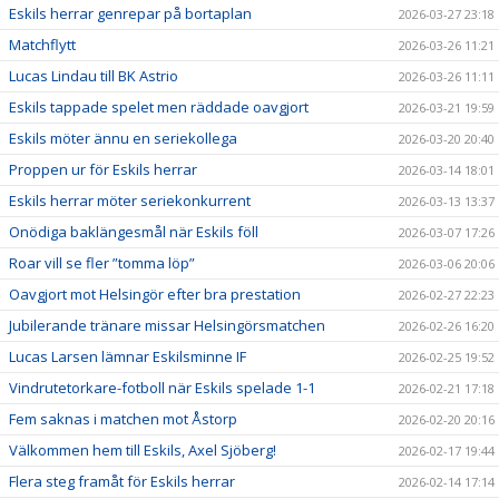
Eskils herrar genrepar på bortaplan
2026-03-27 23:18
Matchflytt
2026-03-26 11:21
Lucas Lindau till BK Astrio
2026-03-26 11:11
Eskils tappade spelet men räddade oavgjort
2026-03-21 19:59
Eskils möter ännu en seriekollega
2026-03-20 20:40
Proppen ur för Eskils herrar
2026-03-14 18:01
Eskils herrar möter seriekonkurrent
2026-03-13 13:37
Onödiga baklängesmål när Eskils föll
2026-03-07 17:26
Roar vill se fler ”tomma löp”
2026-03-06 20:06
Oavgjort mot Helsingör efter bra prestation
2026-02-27 22:23
Jubilerande tränare missar Helsingörsmatchen
2026-02-26 16:20
Lucas Larsen lämnar Eskilsminne IF
2026-02-25 19:52
Vindrutetorkare-fotboll när Eskils spelade 1-1
2026-02-21 17:18
Fem saknas i matchen mot Åstorp
2026-02-20 20:16
Välkommen hem till Eskils, Axel Sjöberg!
2026-02-17 19:44
Flera steg framåt för Eskils herrar
2026-02-14 17:14