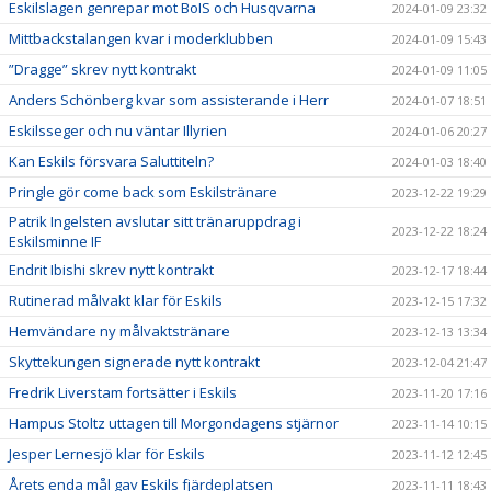
Eskilslagen genrepar mot BoIS och Husqvarna
2024-01-09 23:32
Mittbackstalangen kvar i moderklubben
2024-01-09 15:43
”Dragge” skrev nytt kontrakt
2024-01-09 11:05
Anders Schönberg kvar som assisterande i Herr
2024-01-07 18:51
Eskilsseger och nu väntar Illyrien
2024-01-06 20:27
Kan Eskils försvara Saluttiteln?
2024-01-03 18:40
Pringle gör come back som Eskilstränare
2023-12-22 19:29
Patrik Ingelsten avslutar sitt tränaruppdrag i
2023-12-22 18:24
Eskilsminne IF
Endrit Ibishi skrev nytt kontrakt
2023-12-17 18:44
Rutinerad målvakt klar för Eskils
2023-12-15 17:32
Hemvändare ny målvaktstränare
2023-12-13 13:34
Skyttekungen signerade nytt kontrakt
2023-12-04 21:47
Fredrik Liverstam fortsätter i Eskils
2023-11-20 17:16
Hampus Stoltz uttagen till Morgondagens stjärnor
2023-11-14 10:15
Jesper Lernesjö klar för Eskils
2023-11-12 12:45
Årets enda mål gav Eskils fjärdeplatsen
2023-11-11 18:43