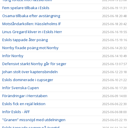
Fem spelare tillbaka i Eskils
2025-06-19 11:31
Osama tillbaka efter avstängning
2025-06-18 20:48
Motståndarkollen: Hässleholms IF
2025-06-18 20:42
Linus Gregard kliver in i Eskils Herr
2025-06-16 19:55
Eskils tappade åter poäng
2025-06-15 19:16
Norrby fixade poäng mot Norrby
2025-06-14 20:32
Inför Norrby
2025-06-14 10:49
Defensivt starkt Norrby går för seger
2025-06-13 07:57
Johan stolt över kaptensbindeln
2025-06-12 23:18
Eskils dominerade i cupseger
2025-06-10 21:22
Inför Svenska Cupen
2025-06-10 17:20
Förändringar i Herrstaben
2025-06-09 14:00
Eskils fick en rejäl lektion
2025-06-06 22:30
Inför Eskils - ÄFF
2025-06-06 08:00
”Granen” missnöjd med utdelningen
2025-06-05 22:19
Eskils tappade segern på övertid
2025-06-01 21:25