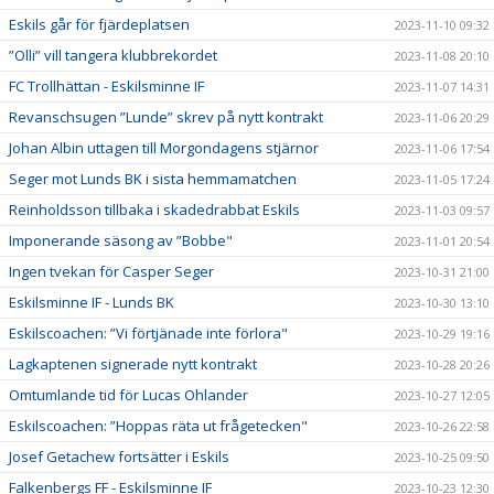
Eskils går för fjärdeplatsen
2023-11-10 09:32
”Olli” vill tangera klubbrekordet
2023-11-08 20:10
FC Trollhättan - Eskilsminne IF
2023-11-07 14:31
Revanschsugen ”Lunde” skrev på nytt kontrakt
2023-11-06 20:29
Johan Albin uttagen till Morgondagens stjärnor
2023-11-06 17:54
Seger mot Lunds BK i sista hemmamatchen
2023-11-05 17:24
Reinholdsson tillbaka i skadedrabbat Eskils
2023-11-03 09:57
Imponerande säsong av ”Bobbe"
2023-11-01 20:54
Ingen tvekan för Casper Seger
2023-10-31 21:00
Eskilsminne IF - Lunds BK
2023-10-30 13:10
Eskilscoachen: ”Vi förtjänade inte förlora"
2023-10-29 19:16
Lagkaptenen signerade nytt kontrakt
2023-10-28 20:26
Omtumlande tid för Lucas Ohlander
2023-10-27 12:05
Eskilscoachen: ”Hoppas räta ut frågetecken"
2023-10-26 22:58
Josef Getachew fortsätter i Eskils
2023-10-25 09:50
Falkenbergs FF - Eskilsminne IF
2023-10-23 12:30