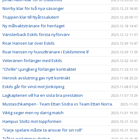
Norrby klar för två nya säsonger
2025-12-23 18:00
Truppen klar till Nyårssaluten!
2025-12-20 09:17
Ny målvaktstränare för herrlaget
2025-12-18 14:47
Vänsterback Eskils första nyförvärv
2025-12-12 11:37
Roar Hansen tar över Eskils
2025-12-09 15:47
Roar Hansen ny huvudtränare i Eskilsminne IF
2025-12-09 11:59
Veteranen förlänger med Eskils
2025-12-02 16:41
”Chrille” Ljungberg förlänger kontraktet
2025-11-26 13:13
Heroisk avslutning gav nytt kontrakt
2025-11-08 20:23
Eskils går för vinst mot Jönköping
2025-11-08 07:24
Lagkaptenen vill ha en sista bra prestation
2025-11-07 13:29
Mustaschkampen - Team Ettan Södra vs Team Ettan Norra.
2025-11-03
Viktig seger men ny darrig match
2025-11-01 19:33
Hampus Stoltz mot toppformen
2025-10-31 13:32
”Varje spelare måste ta ansvar för sin roll”
2025-10-31 10:02
Tråkig avslutning i derbyt
2025-10-26 19:48