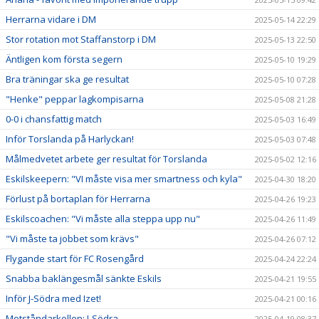
Herrarna vidare i DM
2025-05-14 22:29
Stor rotation mot Staffanstorp i DM
2025-05-13 22:50
Äntligen kom första segern
2025-05-10 19:29
Bra träningar ska ge resultat
2025-05-10 07:28
"Henke" peppar lagkompisarna
2025-05-08 21:28
0-0 i chansfattig match
2025-05-03 16:49
Inför Torslanda på Harlyckan!
2025-05-03 07:48
Målmedvetet arbete ger resultat för Torslanda
2025-05-02 12:16
Eskilskeepern: "VI måste visa mer smartness och kyla"
2025-04-30 18:20
Förlust på bortaplan för Herrarna
2025-04-26 19:23
Eskilscoachen: "Vi måste alla steppa upp nu"
2025-04-26 11:49
"Vi måste ta jobbet som krävs"
2025-04-26 07:12
Flygande start för FC Rosengård
2025-04-24 22:24
Snabba baklängesmål sänkte Eskils
2025-04-21 19:55
Inför J-Södra med Izet!
2025-04-21 00:16
Motståndarkollen: J-Södra
2025-04-19 08:37