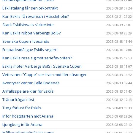
Eskilstalang får seniorkontrakt
2025-08-28 07:24
Kan Eskils få revansch i Hässleholm?
2025-08-21 22:22
Stark Eskilsinsats räckte inte
2025-08-19 23:01
Kan Eskils rubba Varbergs BoIS?
2025-08-18 23:29
Svenska Cupen livesänds
2025-08-18 11:44
Frisparksmål gav Eskils segern
2025-08-16 17:06
Kan Eskils resa sig mot seriefavoriten?
2025-08-15 12:53
Eskils möter Varbergs BoIS i Svenska Cupen
2025-08-15 11:07
Veteranen ”Cappe” ser fram mot fler säsonger
2025-08-13 14:52
Äventyret väntar Calle Bodenäs
2025-08-13 07:44
Anfallsspelare klar för Eskils
2025-08-13 07:40
Tränarfrågan löst
2025-08-12 17:13
Tung förlust för Eskils
2025-08-09 19:38
Inför höststarten mot Ariana
2025-08-08 22:26
Ljungberg inför Ariana
2025-08-08 22:10
Målkavalkad när Eskils vann
2025-08-06 23:10