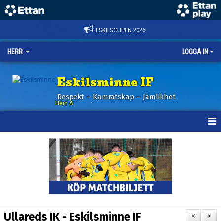
ESKILSCUPEN 2026!
HERR
LOGGA IN
Eskilsminne IF
Respekt – Kamratskap – Jämlikhet
Herr A
HEM
KALENDER
NYHETER
TRUPPEN
Ullareds IK - Eskilsminne IF
<
>