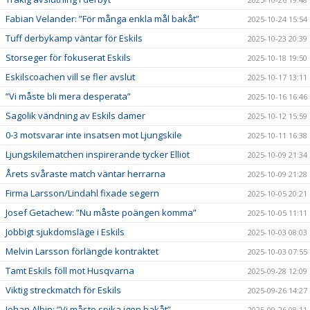
Fabian Velander: ”För många enkla mål bakåt”
2025-10-24 15:54
Tuff derbykamp väntar för Eskils
2025-10-23 20:39
Storseger för fokuserat Eskils
2025-10-18 19:50
Eskilscoachen vill se fler avslut
2025-10-17 13:11
”Vi måste bli mera desperata”
2025-10-16 16:46
Sagolik vändning av Eskils damer
2025-10-12 15:59
0-3 motsvarar inte insatsen mot Ljungskile
2025-10-11 16:38
Ljungskilematchen inspirerande tycker Elliot
2025-10-09 21:34
Årets svåraste match väntar herrarna
2025-10-09 21:28
Firma Larsson/Lindahl fixade segern
2025-10-05 20:21
Josef Getachew: ”Nu måste poängen komma”
2025-10-05 11:11
Jobbigt sjukdomsläge i Eskils
2025-10-03 08:03
Melvin Larsson förlängde kontraktet
2025-10-03 07:55
Tamt Eskils föll mot Husqvarna
2025-09-28 12:09
Viktig streckmatch för Eskils
2025-09-26 14:27
Johan Albin: ”Vi måste spika igen bakåt”
2025-09-26 08:11