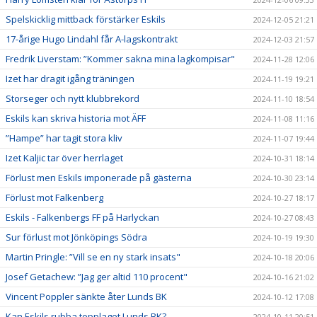
Spelskicklig mittback förstärker Eskils
2024-12-05 21:21
17-årige Hugo Lindahl får A-lagskontrakt
2024-12-03 21:57
Fredrik Liverstam: ”Kommer sakna mina lagkompisar"
2024-11-28 12:06
Izet har dragit igång träningen
2024-11-19 19:21
Storseger och nytt klubbrekord
2024-11-10 18:54
Eskils kan skriva historia mot ÄFF
2024-11-08 11:16
”Hampe” har tagit stora kliv
2024-11-07 19:44
Izet Kaljic tar över herrlaget
2024-10-31 18:14
Förlust men Eskils imponerade på gästerna
2024-10-30 23:14
Förlust mot Falkenberg
2024-10-27 18:17
Eskils - Falkenbergs FF på Harlyckan
2024-10-27 08:43
Sur förlust mot Jönköpings Södra
2024-10-19 19:30
Martin Pringle: ”Vill se en ny stark insats"
2024-10-18 20:06
Josef Getachew: ”Jag ger altid 110 procent"
2024-10-16 21:02
Vincent Poppler sänkte åter Lunds BK
2024-10-12 17:08
Kan Eskils rubba topplaget Lunds BK?
2024-10-11 20:51