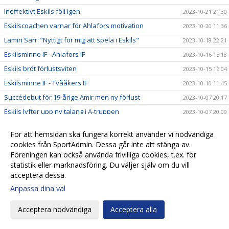
Ineffektivt Eskils föll igen
2023-10-21 21:30
Eskilscoachen varnar för Ahlafors motivation
2023-10-20 11:36
Lamin Sarr: ”Nyttigt för mig att spela i Eskils"
2023-10-18 22:21
Eskilsminne IF - Ahlafors IF
2023-10-16 15:18
Eskils bröt förlustsviten
2023-10-15 16:04
Eskilsminne IF - Tvååkers IF
2023-10-10 11:45
Succédebut för 19-årige Amir men ny förlust
2023-10-07 20:17
Eskils lyfter upp ny talang i A-truppen
2023-10-07 20:09
Eskilscoachen vill se en kvalitetshöjning
2023-10-06 11:04
För att hemsidan ska fungera korrekt använder vi nödvändiga
Casper vägrar kasta in handduken
2023-10-05 10:59
cookies från SportAdmin. Dessa går inte att stänga av.
Norrby IF - Eskilsminne IF
Föreningen kan också använda frivilliga cookies, t.ex. för
2023-10-04 12:28
statistik eller marknadsföring. Du väljer själv om du vill
Andra raka förlusten och inga mål
2023-09-30 18:55
acceptera dessa.
Skador och sjukdom oroar
2023-09-29 09:16
Anpassa dina val
Ljungskile SK - Eskilsminne IF
2023-09-28 14:59
Acceptera nödvändiga
Acceptera alla
”Dani” räknar med en jobbig match
2023-09-28 09:54
Eskilsförlust trots total dominans
2023-09-23 19:54