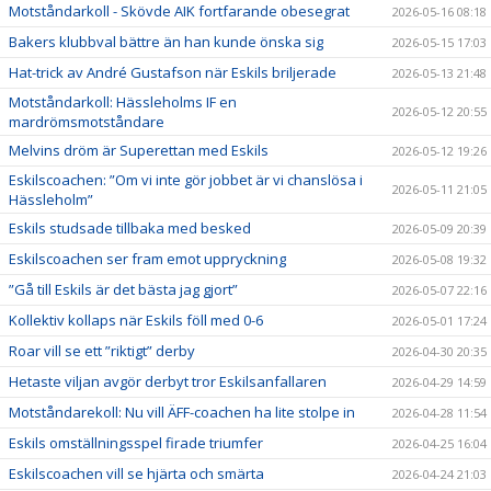
Motståndarkoll - Skövde AIK fortfarande obesegrat
2026-05-16 08:18
Bakers klubbval bättre än han kunde önska sig
2026-05-15 17:03
Hat-trick av André Gustafson när Eskils briljerade
2026-05-13 21:48
Motståndarkoll: Hässleholms IF en
2026-05-12 20:55
mardrömsmotståndare
Melvins dröm är Superettan med Eskils
2026-05-12 19:26
Eskilscoachen: ”Om vi inte gör jobbet är vi chanslösa i
2026-05-11 21:05
Hässleholm”
Eskils studsade tillbaka med besked
2026-05-09 20:39
Eskilscoachen ser fram emot uppryckning
2026-05-08 19:32
”Gå till Eskils är det bästa jag gjort”
2026-05-07 22:16
Kollektiv kollaps när Eskils föll med 0-6
2026-05-01 17:24
Roar vill se ett ”riktigt” derby
2026-04-30 20:35
Hetaste viljan avgör derbyt tror Eskilsanfallaren
2026-04-29 14:59
Motståndarekoll: Nu vill ÄFF-coachen ha lite stolpe in
2026-04-28 11:54
Eskils omställningsspel firade triumfer
2026-04-25 16:04
Eskilscoachen vill se hjärta och smärta
2026-04-24 21:03