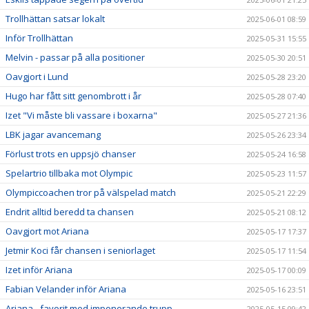
Trollhättan satsar lokalt
2025-06-01 08:59
Inför Trollhättan
2025-05-31 15:55
Melvin - passar på alla positioner
2025-05-30 20:51
Oavgjort i Lund
2025-05-28 23:20
Hugo har fått sitt genombrott i år
2025-05-28 07:40
Izet "Vi måste bli vassare i boxarna"
2025-05-27 21:36
LBK jagar avancemang
2025-05-26 23:34
Förlust trots en uppsjö chanser
2025-05-24 16:58
Spelartrio tillbaka mot Olympic
2025-05-23 11:57
Olympiccoachen tror på välspelad match
2025-05-21 22:29
Endrit alltid beredd ta chansen
2025-05-21 08:12
Oavgjort mot Ariana
2025-05-17 17:37
Jetmir Koci får chansen i seniorlaget
2025-05-17 11:54
Izet inför Ariana
2025-05-17 00:09
Fabian Velander inför Ariana
2025-05-16 23:51
Ariana - favorit med imponerande trupp
2025-05-15 09:42