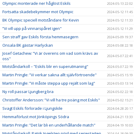
Olympic monterade ner håglöst Eskils
2024-05-13 22:02
Fortsatta skadebekymmer mot Olympic
2024-05-12 11:45
BK Olympic speciell motståndare för Kevin
2024-05-12 11:33
”Vi vill upp på vinnarspåret igen"
2024-05-12 11:29
Sen straff gav Eskils första hemmasegern
2024-05-09 19:37
Onsala BK gästar Harlyckan
2024-05-08 22:18
Josef Getachew: ”Vi är överens om vad som krävs av
2024-05-07 22:41
oss"
Motståndarkoll – ”Eskils blir en superutmaning"
2024-05-07 22:19
Martin Pringle: ”Vi verkar sakna allt självförtroende"
2024-05-05 15:19
Martin Pringle: ”Vi måste steppa upp rejält som lag"
2024-05-03 13:14
Ny roll passar Ljungberg bra
2024-05-02 22:18
Christoffer Andersson: ”Vi vill ha tre poäng mot Eskils"
2024-05-02 15:21
Svagt Eskils förlorade i Ljungskile
2024-04-28 20:17
Hemmaförlust mot Jönköpings Södra
2024-04-21 13:33
Martin Pringle: ”Det lär bli en underhållande match"
2024-04-19 10:03
Motståndarkoll: Patrik Ingelsten nöjd med seriestarten
2024-04-18 09:35