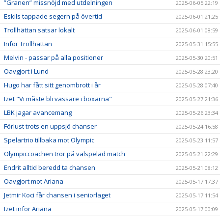
”Granen” missnöjd med utdelningen
2025-06-05 22:19
Eskils tappade segern på övertid
2025-06-01 21:25
Trollhättan satsar lokalt
2025-06-01 08:59
Inför Trollhättan
2025-05-31 15:55
Melvin - passar på alla positioner
2025-05-30 20:51
Oavgjort i Lund
2025-05-28 23:20
Hugo har fått sitt genombrott i år
2025-05-28 07:40
Izet "Vi måste bli vassare i boxarna"
2025-05-27 21:36
LBK jagar avancemang
2025-05-26 23:34
Förlust trots en uppsjö chanser
2025-05-24 16:58
Spelartrio tillbaka mot Olympic
2025-05-23 11:57
Olympiccoachen tror på välspelad match
2025-05-21 22:29
Endrit alltid beredd ta chansen
2025-05-21 08:12
Oavgjort mot Ariana
2025-05-17 17:37
Jetmir Koci får chansen i seniorlaget
2025-05-17 11:54
Izet inför Ariana
2025-05-17 00:09