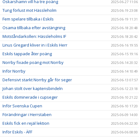
Oskarshamn vill ha tre poäng
2025-06-27 11:06
Tung förlust mot Hässleholm
2025-06-19 23:08
Fem spelare tillbaka i Eskils
2025-06-19 11:31
Osama tillbaka efter avstängning
2025-06-18 20:48
Motståndarkollen: Hässleholms IF
2025-06-18 20:42
Linus Gregard kliver in i Eskils Herr
2025-06-16 19:55
Eskils tappade åter poäng
2025-06-15 19:16
Norrby fixade poäng mot Norrby
2025-06-14 20:32
Inför Norrby
2025-06-14 10:49
Defensivt starkt Norrby går för seger
2025-06-13 07:57
Johan stolt över kaptensbindeln
2025-06-12 23:18
Eskils dominerade i cupseger
2025-06-10 21:22
Inför Svenska Cupen
2025-06-10 17:20
Förändringar i Herrstaben
2025-06-09 14:00
Eskils fick en rejäl lektion
2025-06-06 22:30
Inför Eskils - ÄFF
2025-06-06 08:00