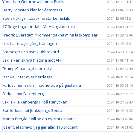
Yonathan Getachew lämnar Eskils
2024-12-11 11:41
Harry Lomsten klar för Åstorps FF
2024-12-06 09:33
Spelskicklig mittback förstärker Eskils
2024-12-05 21:21
17-årige Hugo Lindahl får A-lagskontrakt
2024-12-03 21:57
Fredrik Liverstam: ”Kommer sakna mina lagkompisar"
2024-11-28 12:06
Izet har dragit igång träningen
2024-11-19 19:21
Storseger och nytt klubbrekord
2024-11-10 18:54
Eskils kan skriva historia mot ÄFF
2024-11-08 11:16
”Hampe” har tagit stora kliv
2024-11-07 19:44
Izet Kaljic tar över herrlaget
2024-10-31 18:14
Förlust men Eskils imponerade på gästerna
2024-10-30 23:14
Förlust mot Falkenberg
2024-10-27 18:17
Eskils - Falkenbergs FF på Harlyckan
2024-10-27 08:43
Sur förlust mot Jönköpings Södra
2024-10-19 19:30
Martin Pringle: ”Vill se en ny stark insats"
2024-10-18 20:06
Josef Getachew: ”Jag ger altid 110 procent"
2024-10-16 21:02