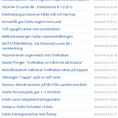
2024-04-12 Lunds BK - Eskilsminne IF 1-2 (0-1)
2024-04-16 20:34
Eskilstalang producerar både mål och hip-hop
2024-04-16 11:29
Konstmål gav Eskils segern mot Lund
2024-04-13 00:31
Tuff uppgift väntar mot serieledaren
2024-04-12 07:00
Mittbackstalangen hyllar sammanhållningen
2024-04-10 21:02
MOTSTÅNDARKOLL: Väl förberett Lunds BK i
2024-04-09 20:45
serieledning
Imponerande segermatch mot Trollhättan
2024-04-06 20:14
Martin Pringle: ”Trollhättan en hård nöt att knäcka"
2024-04-05 14:17
Motståndarkoll: Vältränat Trollhättan siktar på toppen
2024-04-04 21:31
Slitvargen ”Cappe” spår en tuff serie
2024-04-02 21:01
Rasmus Wendt ansluter på lån från Landskrona BoIS
2024-03-26 12:00
Starkt försvarsjobb gav 1–1 mot BoIS
2024-03-25 21:54
Eskils vann välspelad träningsmatch
2024-03-07 10:09
Hampus Stoltz fortsätter i Eskils
2024-03-05 22:14
Eskils träningsmatchar mot Åstorp
2024-03-05 22:12