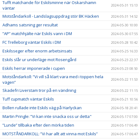
Tufft matchande för Eskilsminne när Oskarshamn
2024-05-31 15:13
väntar
Motståndarkoll - Landslagsuppdrag stör BK Häcken
2024-05-31 14:52
Adhams satsning ger resultat
2024-05-30 10:00
”AP” matchhjälte när Eskils vann i DM
2024-05-30 07:55
FC Trelleborg väntar Eskils i DM
2024-05-28 10:42
Eskilsseger efter enorm arbetsinsats
2024-05-25 16:33
Eskils slår ur underläge mot Rosengård
2024-05-23 22:37
Eskils herrar imponerade i cupen
2024-05-23 08:50
Motståndarkoll: ”Vi vill så klart vara med i toppen hela
2024-05-22 11:53
vägen”
Skadefri Liverstam tror på en vändning
2024-05-22 11:15
Tuff cupmatch väntar Eskils
2024-05-21 10:56
Bollen rullade inte Eskils väg på Harlyckan
2024-05-18 20:41
Martin Pringle: ”Vi kan inte snacka oss ur detta"
2024-05-17 07:00
”Lunde” tillbaka efter den mörka tiden
2024-05-17 06:49
MOTSTÅNDARKOLL: ”Vi har allt att vinna mot Eskils”
2024-05-17 06:47