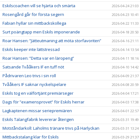
Eskilscoachen vill se hjärta och smärta
2026-04-24 21:03
Rosengård går för första segern
2026-04-23 10:41
Fabian hyllar sin mittbackskollega
2026-04-22 11:33
Surt poängtapp men Eskils imponerande
2026-04-18 20:50
Roar Hansen: ”Jätteutmaning att möta storfavoriten”
2026-04-16 21:11
Eskils keeper inte lättstressad
2026-04-14 13:54
Roar Hansen: ”Detta var en läropeng”
2026-04-11 18:16
Satsande Tvååkers IF en tuff nöt
2026-04-10 14:42
Pådrivaren Leo trivs i sin roll
2026-04-09 21:37
Tvååkers IF saknar nyckelspelare
2026-04-08 20:59
Eskils tog en välförtjänt premiärseger
2026-04-04 17:21
Dags för ”examensprovet” för Eskils herrar
2026-04-03 17:38
Lagkaptenen missar seriepremiären
2026-04-01 22:57
Eskils Talangfabrik levererar återigen
2026-03-31 19:49
Motståndarkoll: Laholms tränare trivs på Harlyckan
2026-03-31 13:24
Mittbackstalang klar för Eskils
2026-03-29 21:37