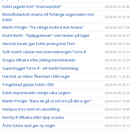
Eskils jagade bort ”Arianaspöket"
2024-06-20 22:42
Motståndarkoll: Ariana vill förlänga segerraden mot
2024-06-19 20:18
Eskils
Martin Pringle: ”Tre viktiga kodord mot Ariana"
2024-06-18 21:08
Endrit Ibishi - ”hjälpgumman” som tänker på laget
2024-06-18 20:51
Heroisk insats gav Eskils poäng mot Torn
2024-06-14 21:55
Svår match väntar mot överraskningen Torns IF
2024-06-13 21:23
Dragos tillbaka efter jobbig meniskskada
2024-06-12 13:26
Superbygget Torns IF - ett starkt hemmalag
2024-06-12 13:11
Hat trick av Viktor Åkerman i DM-seger
2024-06-11 22:45
V Ingelstad gästar Eskils i DM
2024-06-10 20:17
Eskils imponerade i tredje raka segern
2024-06-08 22:20
Martin Pringle: ”Bara att gå ut och tro på det vi gör"
2024-06-07 19:08
Hampus trivs med sin utveckling
2024-06-07 18:49
Norrby IF tillbaka efter djup svacka
2024-06-07 18:29
Årets bästa spel gav ny seger
2024-06-01 19:15