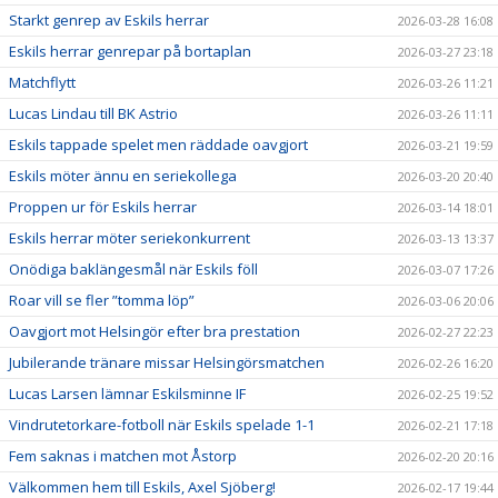
Starkt genrep av Eskils herrar
2026-03-28 16:08
Eskils herrar genrepar på bortaplan
2026-03-27 23:18
Matchflytt
2026-03-26 11:21
Lucas Lindau till BK Astrio
2026-03-26 11:11
Eskils tappade spelet men räddade oavgjort
2026-03-21 19:59
Eskils möter ännu en seriekollega
2026-03-20 20:40
Proppen ur för Eskils herrar
2026-03-14 18:01
Eskils herrar möter seriekonkurrent
2026-03-13 13:37
Onödiga baklängesmål när Eskils föll
2026-03-07 17:26
Roar vill se fler ”tomma löp”
2026-03-06 20:06
Oavgjort mot Helsingör efter bra prestation
2026-02-27 22:23
Jubilerande tränare missar Helsingörsmatchen
2026-02-26 16:20
Lucas Larsen lämnar Eskilsminne IF
2026-02-25 19:52
Vindrutetorkare-fotboll när Eskils spelade 1-1
2026-02-21 17:18
Fem saknas i matchen mot Åstorp
2026-02-20 20:16
Välkommen hem till Eskils, Axel Sjöberg!
2026-02-17 19:44