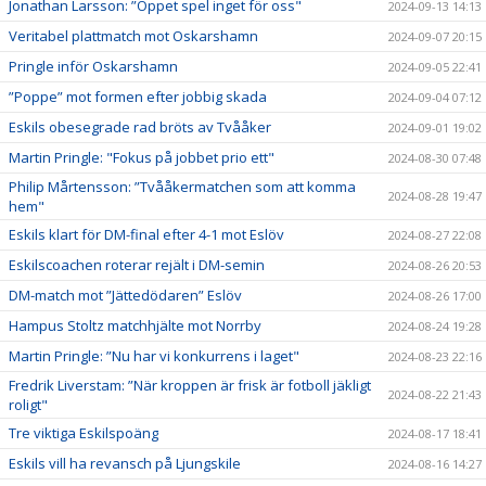
Jonathan Larsson: ”Öppet spel inget för oss"
2024-09-13 14:13
Veritabel plattmatch mot Oskarshamn
2024-09-07 20:15
Pringle inför Oskarshamn
2024-09-05 22:41
”Poppe” mot formen efter jobbig skada
2024-09-04 07:12
Eskils obesegrade rad bröts av Tvååker
2024-09-01 19:02
Martin Pringle: "Fokus på jobbet prio ett"
2024-08-30 07:48
Philip Mårtensson: ”Tvååkermatchen som att komma
2024-08-28 19:47
hem"
Eskils klart för DM-final efter 4-1 mot Eslöv
2024-08-27 22:08
Eskilscoachen roterar rejält i DM-semin
2024-08-26 20:53
DM-match mot ”Jättedödaren” Eslöv
2024-08-26 17:00
Hampus Stoltz matchhjälte mot Norrby
2024-08-24 19:28
Martin Pringle: ”Nu har vi konkurrens i laget"
2024-08-23 22:16
Fredrik Liverstam: ”När kroppen är frisk är fotboll jäkligt
2024-08-22 21:43
roligt"
Tre viktiga Eskilspoäng
2024-08-17 18:41
Eskils vill ha revansch på Ljungskile
2024-08-16 14:27