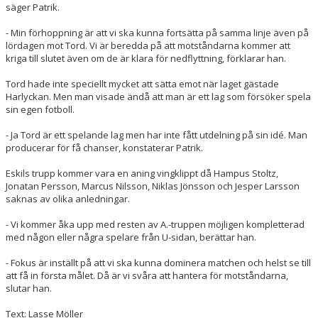
säger Patrik.
- Min förhoppning är att vi ska kunna fortsätta på samma linje även på
lördagen mot Tord. Vi är beredda på att motståndarna kommer att
kriga till slutet även om de är klara för nedflyttning, förklarar han.
Tord hade inte speciellt mycket att sätta emot när laget gästade
Harlyckan. Men man visade ändå att man är ett lag som försöker spela
sin egen fotboll.
- Ja Tord är ett spelande lag men har inte fått utdelning på sin idé. Man
producerar för få chanser, konstaterar Patrik.
Eskils trupp kommer vara en aning vingklippt då Hampus Stoltz,
Jonatan Persson, Marcus Nilsson, Niklas Jönsson och Jesper Larsson
saknas av olika anledningar.
- Vi kommer åka upp med resten av A.-truppen möjligen kompletterad
med någon eller några spelare från U-sidan, berättar han.
- Fokus är inställt på att vi ska kunna dominera matchen och helst se till
att få in första målet. Då är vi svåra att hantera för motståndarna,
slutar han.
Text: Lasse Möller