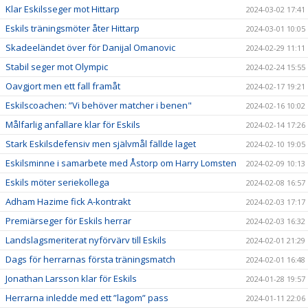
Klar Eskilsseger mot Hittarp
2024-03-02 17:41
Eskils träningsmöter åter Hittarp
2024-03-01 10:05
Skadeeländet över för Danijal Omanovic
2024-02-29 11:11
Stabil seger mot Olympic
2024-02-24 15:55
Oavgjort men ett fall framåt
2024-02-17 19:21
Eskilscoachen: ”Vi behöver matcher i benen"
2024-02-16 10:02
Målfarlig anfallare klar för Eskils
2024-02-14 17:26
Stark Eskilsdefensiv men självmål fällde laget
2024-02-10 19:05
Eskilsminne i samarbete med Åstorp om Harry Lomsten
2024-02-09 10:13
Eskils möter seriekollega
2024-02-08 16:57
Adham Hazime fick A-kontrakt
2024-02-03 17:17
Premiärseger för Eskils herrar
2024-02-03 16:32
Landslagsmeriterat nyförvärv till Eskils
2024-02-01 21:29
Dags för herrarnas första träningsmatch
2024-02-01 16:48
Jonathan Larsson klar för Eskils
2024-01-28 19:57
Herrarna inledde med ett ”lagom” pass
2024-01-11 22:06