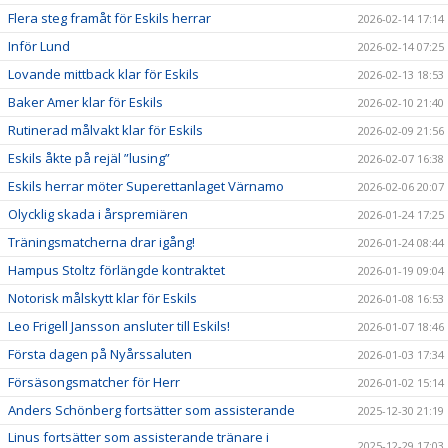
Flera steg framåt för Eskils herrar
2026-02-14 17:14
Inför Lund
2026-02-14 07:25
Lovande mittback klar för Eskils
2026-02-13 18:53
Baker Amer klar för Eskils
2026-02-10 21:40
Rutinerad målvakt klar för Eskils
2026-02-09 21:56
Eskils åkte på rejäl ”lusing”
2026-02-07 16:38
Eskils herrar möter Superettanlaget Värnamo
2026-02-06 20:07
Olycklig skada i årspremiären
2026-01-24 17:25
Träningsmatcherna drar igång!
2026-01-24 08:44
Hampus Stoltz förlängde kontraktet
2026-01-19 09:04
Notorisk målskytt klar för Eskils
2026-01-08 16:53
Leo Frigell Jansson ansluter till Eskils!
2026-01-07 18:46
Första dagen på Nyårssaluten
2026-01-03 17:34
Försäsongsmatcher för Herr
2026-01-02 15:14
Anders Schönberg fortsätter som assisterande
2025-12-30 21:19
Linus fortsätter som assisterande tränare i
2025-12-29 17:03