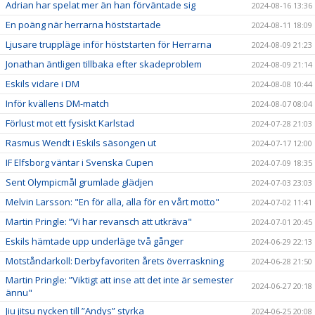
Adrian har spelat mer än han förväntade sig
2024-08-16 13:36
En poäng när herrarna höststartade
2024-08-11 18:09
Ljusare truppläge inför höststarten för Herrarna
2024-08-09 21:23
Jonathan äntligen tillbaka efter skadeproblem
2024-08-09 21:14
Eskils vidare i DM
2024-08-08 10:44
Inför kvällens DM-match
2024-08-07 08:04
Förlust mot ett fysiskt Karlstad
2024-07-28 21:03
Rasmus Wendt i Eskils säsongen ut
2024-07-17 12:00
IF Elfsborg väntar i Svenska Cupen
2024-07-09 18:35
Sent Olympicmål grumlade glädjen
2024-07-03 23:03
Melvin Larsson: "En för alla, alla för en vårt motto"
2024-07-02 11:41
Martin Pringle: ”Vi har revansch att utkräva"
2024-07-01 20:45
Eskils hämtade upp underläge två gånger
2024-06-29 22:13
Motståndarkoll: Derbyfavoriten årets överraskning
2024-06-28 21:50
Martin Pringle: ”Viktigt att inse att det inte är semester
2024-06-27 20:18
ännu"
Jiu jitsu nycken till ”Andys” styrka
2024-06-25 20:08