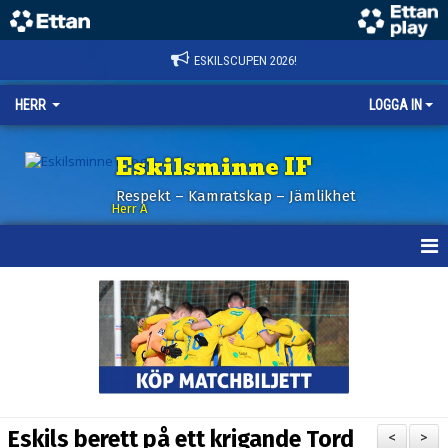
ESKILSCUPEN 2026!
HERR
LOGGA IN
Eskilsminne IF
Respekt – Kamratskap – Jämlikhet
Herr A
HEM
KALENDER
NYHETER
TRUPPEN
Eskils berett på ett krigande Tord
<
>