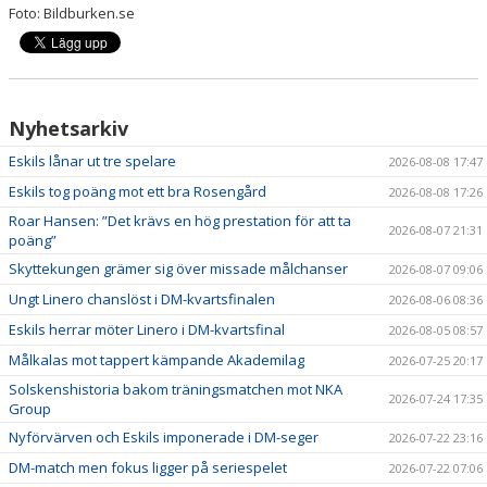
Foto: Bildburken.se
Nyhetsarkiv
Eskils lånar ut tre spelare
2026-08-08 17:47
Eskils tog poäng mot ett bra Rosengård
2026-08-08 17:26
Roar Hansen: ”Det krävs en hög prestation för att ta
2026-08-07 21:31
poäng”
Skyttekungen grämer sig över missade målchanser
2026-08-07 09:06
Ungt Linero chanslöst i DM-kvartsfinalen
2026-08-06 08:36
Eskils herrar möter Linero i DM-kvartsfinal
2026-08-05 08:57
Målkalas mot tappert kämpande Akademilag
2026-07-25 20:17
Solskenshistoria bakom träningsmatchen mot NKA
2026-07-24 17:35
Group
Nyförvärven och Eskils imponerade i DM-seger
2026-07-22 23:16
DM-match men fokus ligger på seriespelet
2026-07-22 07:06