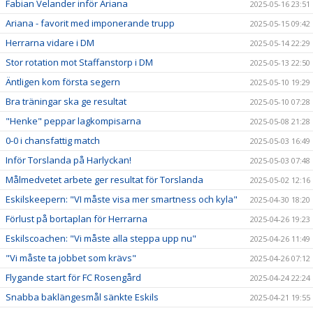
Fabian Velander inför Ariana
2025-05-16 23:51
Ariana - favorit med imponerande trupp
2025-05-15 09:42
Herrarna vidare i DM
2025-05-14 22:29
Stor rotation mot Staffanstorp i DM
2025-05-13 22:50
Äntligen kom första segern
2025-05-10 19:29
Bra träningar ska ge resultat
2025-05-10 07:28
"Henke" peppar lagkompisarna
2025-05-08 21:28
0-0 i chansfattig match
2025-05-03 16:49
Inför Torslanda på Harlyckan!
2025-05-03 07:48
Målmedvetet arbete ger resultat för Torslanda
2025-05-02 12:16
Eskilskeepern: "VI måste visa mer smartness och kyla"
2025-04-30 18:20
Förlust på bortaplan för Herrarna
2025-04-26 19:23
Eskilscoachen: "Vi måste alla steppa upp nu"
2025-04-26 11:49
"Vi måste ta jobbet som krävs"
2025-04-26 07:12
Flygande start för FC Rosengård
2025-04-24 22:24
Snabba baklängesmål sänkte Eskils
2025-04-21 19:55