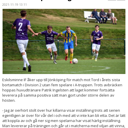
BILDGALLERI
2021-11-19 13:11
KONTAKT
MATCHER
ETTAN SÖDRA
Eskilsminne IF åker upp till Jönköping för match mot Tord i årets sista
bortamatch i Division 2 utan fem spelare i A-truppen. Trots avbräcken
hoppas huvudtränare Patrik Ingelsten att laget kommer fortsätta
leverera på samma positiva sätt man gjort under större delen av
hösten.
- Jag är oerhört stolt över hur killarna visar inställning trots att serien
egentligen är över för vår del i och med att vi inte kan bli etta. Det är lätt
att koppla av och gå ner sig men spelarna har visat härlig inställning.
Man levererar på träningen och går ut i matcherna med viljan att vinna,