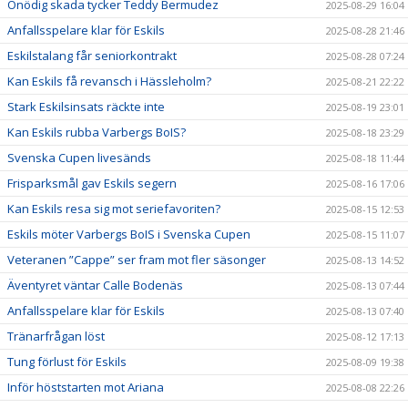
Onödig skada tycker Teddy Bermudez
2025-08-29 16:04
Anfallsspelare klar för Eskils
2025-08-28 21:46
Eskilstalang får seniorkontrakt
2025-08-28 07:24
Kan Eskils få revansch i Hässleholm?
2025-08-21 22:22
Stark Eskilsinsats räckte inte
2025-08-19 23:01
Kan Eskils rubba Varbergs BoIS?
2025-08-18 23:29
Svenska Cupen livesänds
2025-08-18 11:44
Frisparksmål gav Eskils segern
2025-08-16 17:06
Kan Eskils resa sig mot seriefavoriten?
2025-08-15 12:53
Eskils möter Varbergs BoIS i Svenska Cupen
2025-08-15 11:07
Veteranen ”Cappe” ser fram mot fler säsonger
2025-08-13 14:52
Äventyret väntar Calle Bodenäs
2025-08-13 07:44
Anfallsspelare klar för Eskils
2025-08-13 07:40
Tränarfrågan löst
2025-08-12 17:13
Tung förlust för Eskils
2025-08-09 19:38
Inför höststarten mot Ariana
2025-08-08 22:26