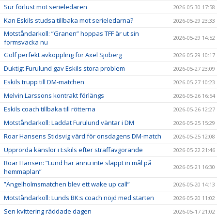
Sur förlust mot serieledaren
2026-05-30 17:58
Kan Eskils studsa tillbaka mot serieledarna?
2026-05-29 23:33
Motståndarkoll: ”Granen” hoppas TFF är ut sin
2026-05-29 14:52
formsvacka nu
Golf perfekt avkoppling för Axel Sjöberg
2026-05-29 10:17
Duktigt Furulund gav Eskils stora problem
2026-05-27 23:09
Eskils trupp till DM-matchen
2026-05-27 10:23
Melvin Larssons kontrakt förlängs
2026-05-26 16:54
Eskils coach tillbaka till rötterna
2026-05-26 12:27
Motståndarkoll: Laddat Furulund väntar i DM
2026-05-25 15:29
Roar Hansens Stidsvig värd för onsdagens DM-match
2026-05-25 12:08
Upprörda känslor i Eskils efter straffavgörande
2026-05-22 21:46
Roar Hansen: ”Lund har ännu inte släppt in mål på
2026-05-21 16:30
hemmaplan”
”Ängelholmsmatchen blev ett wake up call”
2026-05-20 14:13
Motståndarkoll: Lunds BK:s coach nöjd med starten
2026-05-20 11:02
Sen kvittering räddade dagen
2026-05-17 21:02