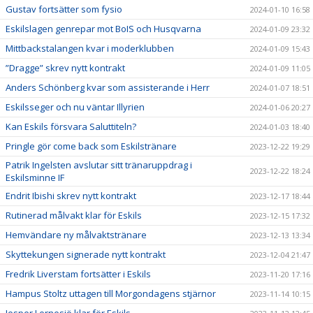
Gustav fortsätter som fysio
2024-01-10 16:58
Eskilslagen genrepar mot BoIS och Husqvarna
2024-01-09 23:32
Mittbackstalangen kvar i moderklubben
2024-01-09 15:43
”Dragge” skrev nytt kontrakt
2024-01-09 11:05
Anders Schönberg kvar som assisterande i Herr
2024-01-07 18:51
Eskilsseger och nu väntar Illyrien
2024-01-06 20:27
Kan Eskils försvara Saluttiteln?
2024-01-03 18:40
Pringle gör come back som Eskilstränare
2023-12-22 19:29
Patrik Ingelsten avslutar sitt tränaruppdrag i
2023-12-22 18:24
Eskilsminne IF
Endrit Ibishi skrev nytt kontrakt
2023-12-17 18:44
Rutinerad målvakt klar för Eskils
2023-12-15 17:32
Hemvändare ny målvaktstränare
2023-12-13 13:34
Skyttekungen signerade nytt kontrakt
2023-12-04 21:47
Fredrik Liverstam fortsätter i Eskils
2023-11-20 17:16
Hampus Stoltz uttagen till Morgondagens stjärnor
2023-11-14 10:15