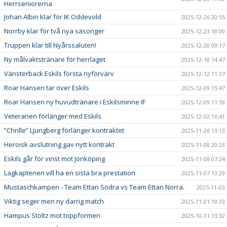
Herrseniorerna
Johan Albin klar för IK Oddevold
2025-12-26 20:55
Norrby klar för två nya säsonger
2025-12-23 18:00
Truppen klar till Nyårssaluten!
2025-12-20 09:17
Ny målvaktstränare för herrlaget
2025-12-18 14:47
Vänsterback Eskils första nyförvärv
2025-12-12 11:37
Roar Hansen tar över Eskils
2025-12-09 15:47
Roar Hansen ny huvudtränare i Eskilsminne IF
2025-12-09 11:59
Veteranen förlänger med Eskils
2025-12-02 16:41
”Chrille” Ljungberg förlänger kontraktet
2025-11-26 13:13
Heroisk avslutning gav nytt kontrakt
2025-11-08 20:23
Eskils går för vinst mot Jönköping
2025-11-08 07:24
Lagkaptenen vill ha en sista bra prestation
2025-11-07 13:29
Mustaschkampen - Team Ettan Södra vs Team Ettan Norra.
2025-11-03
Viktig seger men ny darrig match
2025-11-01 19:33
Hampus Stoltz mot toppformen
2025-10-31 13:32