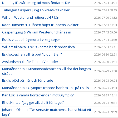
Nosaby IF svårbesegrad motståndare i DM
2026-07-21 14:21
Talangen Casper Ljung en kreativ tekniker
2026-07-21 08:19
William Westerlund rutinerat HIF-lån
2026-07-20 21:32
Roar Hansen: ”HIF-lånen höjer truppens kvalitet”
2026-07-13 17:03
Casper Ljung & William Westerlund lånas in
2026-07-13 09:00
Eskils visade hög moral i viktig seger
2026-07-01 23:10
William tillbaka i Eskils - come back redan ikväll
2026-07-01 17:16
Eskilscoachen vill få bort ”bjudmålen”
2026-06-30 22:21
Avskedsmatch för Fabian Velander
2026-06-30 21:51
Motståndarkoll: Kristianstadcoachen vill dra det längsta
2026-06-29 21:50
strået
Eskils bjöd på mål och förlorade
2026-06-28 20:06
Motståndarkoll: Olympics tränare har bra koll på Eskils
2026-06-27 23:53
Kan Eskils vända bortatrenden mot Olympic?
2026-06-27 15:41
Elliot Hintsa: ”Jag ger alltid allt för laget”
2026-06-24 10:11
Johanna Olsson: "De senaste matcherna har vi hittat ett
2026-06-23 09:59
lugn"