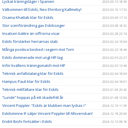
Lyckat träningsläger i Spanien
2025-03-15 18:59
Välkommen till Eskils, Neo Ehrnborg Kallmeby!
2025-03-10 17:35
Osama Khattab klar för Eskils
2025-03-09 17:15
Stor scenförändring gav Eskilsseger
2025-03-08 18:32
Insatsen bättre än siffrorna visar
2025-02-28 22:16
Eskils förstärker herrarnas stab
2025-02-26 19:04
Många positiva besked i segern mot Torn
2025-02-23 18:46
Eskils dominerade mot ungt HIF-lag
2025-02-05 22:27
Inför kvällens träningsmatch mot HIF
2025-02-05 13:46
Teknisk anfallstalang klar för Eskils
2025-02-04 18:04
Hampus Pauli klar för Eskils
2025-02-04 18:01
Teknisk mittfältare klar för Eskils
2025-01-09 20:42
”Lunde” hoppas på ett skadefritt år
2025-01-08 12:06
Vincent Poppler: ”Eskils är klubben man lyckas i"
2024-12-19 11:39
Eskilsminne IF säljer Vincent Poppler till Allsvenskan!
2024-12-18 20:00
Endrit Ibishi fortsätter i Eskils
2024-12-13 08:18