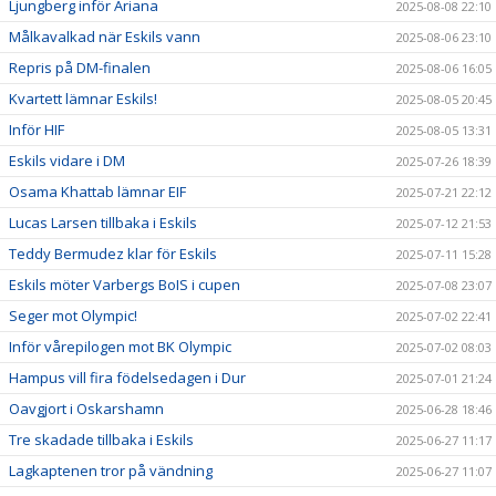
Ljungberg inför Ariana
2025-08-08 22:10
Målkavalkad när Eskils vann
2025-08-06 23:10
Repris på DM-finalen
2025-08-06 16:05
Kvartett lämnar Eskils!
2025-08-05 20:45
Inför HIF
2025-08-05 13:31
Eskils vidare i DM
2025-07-26 18:39
Osama Khattab lämnar EIF
2025-07-21 22:12
Lucas Larsen tillbaka i Eskils
2025-07-12 21:53
Teddy Bermudez klar för Eskils
2025-07-11 15:28
Eskils möter Varbergs BoIS i cupen
2025-07-08 23:07
Seger mot Olympic!
2025-07-02 22:41
Inför vårepilogen mot BK Olympic
2025-07-02 08:03
Hampus vill fira födelsedagen i Dur
2025-07-01 21:24
Oavgjort i Oskarshamn
2025-06-28 18:46
Tre skadade tillbaka i Eskils
2025-06-27 11:17
Lagkaptenen tror på vändning
2025-06-27 11:07