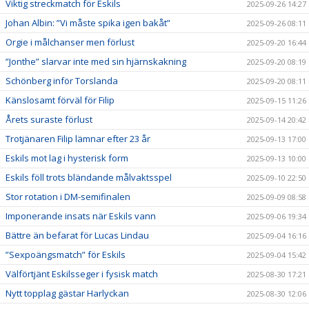
Viktig streckmatch för Eskils
2025-09-26 14:27
Johan Albin: ”Vi måste spika igen bakåt”
2025-09-26 08:11
Orgie i målchanser men förlust
2025-09-20 16:44
”Jonthe” slarvar inte med sin hjärnskakning
2025-09-20 08:19
Schönberg inför Torslanda
2025-09-20 08:11
Känslosamt förväl för Filip
2025-09-15 11:26
Årets suraste förlust
2025-09-14 20:42
Trotjänaren Filip lämnar efter 23 år
2025-09-13 17:00
Eskils mot lag i hysterisk form
2025-09-13 10:00
Eskils föll trots bländande målvaktsspel
2025-09-10 22:50
Stor rotation i DM-semifinalen
2025-09-09 08:58
Imponerande insats när Eskils vann
2025-09-06 19:34
Bättre än befarat för Lucas Lindau
2025-09-04 16:16
”Sexpoängsmatch” för Eskils
2025-09-04 15:42
Välförtjänt Eskilsseger i fysisk match
2025-08-30 17:21
Nytt topplag gästar Harlyckan
2025-08-30 12:06