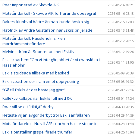
Roar imponerad av Skövde AIK
2026-05-16 18:21
Motståndarkoll - Skövde AIK fortfarande obesegrat
2026-05-16 08:18
Bakers klubbval bättre än han kunde önska sig
2026-05-15 17:03
Hat-trick av André Gustafson när Eskils briljerade
2026-05-13 21:48
Motståndarkoll: Hässleholms IF en
2026-05-12 20:55
mardrömsmotståndare
Melvins dröm är Superettan med Eskils
2026-05-12 19:26
Eskilscoachen: ”Om vi inte gör jobbet är vi chanslösa i
2026-05-11 21:05
Hässleholm”
Eskils studsade tillbaka med besked
2026-05-09 20:39
Eskilscoachen ser fram emot uppryckning
2026-05-08 19:32
”Gå till Eskils är det bästa jag gjort”
2026-05-07 22:16
Kollektiv kollaps när Eskils föll med 0-6
2026-05-01 17:24
Roar vill se ett ”riktigt” derby
2026-04-30 20:35
Hetaste viljan avgör derbyt tror Eskilsanfallaren
2026-04-29 14:59
Motståndarekoll: Nu vill ÄFF-coachen ha lite stolpe in
2026-04-28 11:54
Eskils omställningsspel firade triumfer
2026-04-25 16:04