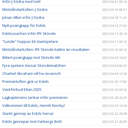
Inför J-Södra med Izet!
2025-04-21 00:16
Motståndarkollen: J-Södra
2025-04-19 08:37
Johan Albin inför J-Södra
2025-04-18 11:41
Nytt poängtapp för Eskils
2025-04-12 21:02
Eskilscoachen inför IFK Skövde
2025-04-11 20:14
"Lunde" hoppas bli startspelare
2025-04-11 00:12
Motståndarkollen: IFK Skövde bättre än resultaten
2025-04-10 08:52
Bittert poängtapp mot Skövde AIK
2025-04-05 16:02
Fyra spelare missar Skövdematchen
2025-04-05 00:33
Charbel Abraham vill ha revansch
2025-04-04 13:52
Premiärluften gick ur Eskils
2025-03-29 17:00
Väskförbud Ettan 2025
2025-03-29 09:52
Lagkaptenens tankar inför premiären
2025-03-28 20:29
Välkommen till Eskils, Henrik Norrby!
2025-03-25 14:56
Starkt genrep av Eskils herrar
2025-03-22 20:08
Eskils genrepar mot Varbergs BoIS
2025-03-21 20:09