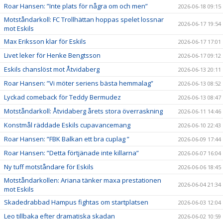
Roar Hansen: ”Inte plats för några om och men”
2026-06-18 09:15
Motståndarkoll: FC Trollhättan hoppas spelet lossnar
2026-06-17 19:54
mot Eskils
Max Eriksson klar för Eskils
2026-06-17 17:01
Livet leker för Henke Bengtsson
2026-06-17 09:12
Eskils chanslöst mot Åtvidaberg
2026-06-13 20:11
Roar Hansen: ”Vi möter seriens bästa hemmalag”
2026-06-13 08:52
Lyckad comeback för Teddy Bermudez
2026-06-13 08:47
Motståndarkoll: Åtvidaberg årets stora överraskning
2026-06-11 14:46
Konstmål räddade Eskils cupavancemang
2026-06-10 22:43
Roar Hansen: ”FBK Balkan ett bra cuplag ”
2026-06-09 17:44
Roar Hansen: ”Detta förtjänade inte killarna”
2026-06-07 16:04
Ny tuff motståndare för Eskils
2026-06-06 18:45
Motståndarkollen: Ariana tänker maxa prestationen
2026-06-04 21:34
mot Eskils
Skadedrabbad Hampus fightas om startplatsen
2026-06-03 12:04
Leo tillbaka efter dramatiska skadan
2026-06-02 10:59