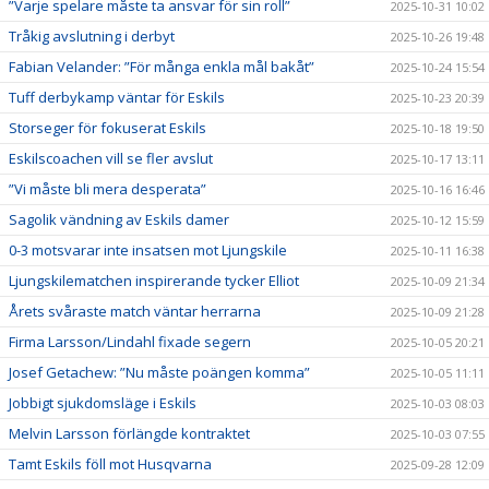
”Varje spelare måste ta ansvar för sin roll”
2025-10-31 10:02
Tråkig avslutning i derbyt
2025-10-26 19:48
Fabian Velander: ”För många enkla mål bakåt”
2025-10-24 15:54
Tuff derbykamp väntar för Eskils
2025-10-23 20:39
Storseger för fokuserat Eskils
2025-10-18 19:50
Eskilscoachen vill se fler avslut
2025-10-17 13:11
”Vi måste bli mera desperata”
2025-10-16 16:46
Sagolik vändning av Eskils damer
2025-10-12 15:59
0-3 motsvarar inte insatsen mot Ljungskile
2025-10-11 16:38
Ljungskilematchen inspirerande tycker Elliot
2025-10-09 21:34
Årets svåraste match väntar herrarna
2025-10-09 21:28
Firma Larsson/Lindahl fixade segern
2025-10-05 20:21
Josef Getachew: ”Nu måste poängen komma”
2025-10-05 11:11
Jobbigt sjukdomsläge i Eskils
2025-10-03 08:03
Melvin Larsson förlängde kontraktet
2025-10-03 07:55
Tamt Eskils föll mot Husqvarna
2025-09-28 12:09