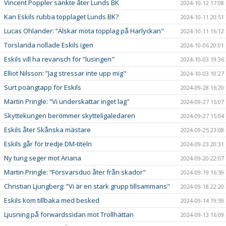
Vincent Poppler sänkte åter Lunds BK
2024-10-12 17:08
Kan Eskils rubba topplaget Lunds BK?
2024-10-11 20:51
Lucas Ohlander: ”Älskar möta topplag på Harlyckan"
2024-10-11 16:12
Torslanda nollade Eskils igen
2024-10-06 20:01
Eskils vill ha revansch för ”lusingen"
2024-10-03 19:36
Elliot Nilsson: ”Jag stressar inte upp mig"
2024-10-03 10:27
Surt poängtapp för Eskils
2024-09-28 16:20
Martin Pringle: ”Vi underskattar inget lag"
2024-09-27 15:07
Skyttekungen berömmer skytteligaledaren
2024-09-27 15:04
Eskils åter Skånska mästare
2024-09-25 23:08
Eskils går för tredje DM-titeln
2024-09-23 20:31
Ny tung seger mot Ariana
2024-09-20 22:07
Martin Pringle: ”Försvarsduo åter från skador"
2024-09-19 16:59
Christian Ljungberg: ”Vi är en stark grupp tillsammans"
2024-09-18 22:20
Eskils kom tillbaka med besked
2024-09-14 19:59
Ljusning på forwardssidan mot Trollhättan
2024-09-13 16:09