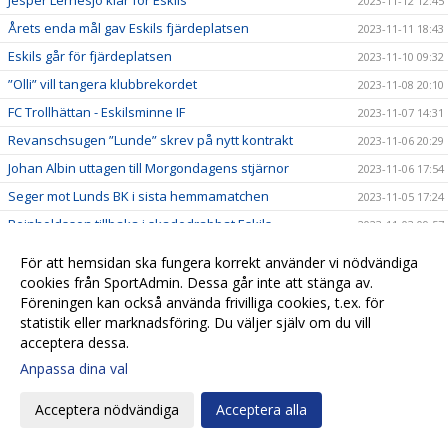
Jesper Lernesjö klar för Eskils
2023-11-12 12:45
Årets enda mål gav Eskils fjärdeplatsen
2023-11-11 18:43
Eskils går för fjärdeplatsen
2023-11-10 09:32
”Olli” vill tangera klubbrekordet
2023-11-08 20:10
FC Trollhättan - Eskilsminne IF
2023-11-07 14:31
Revanschsugen ”Lunde” skrev på nytt kontrakt
2023-11-06 20:29
Johan Albin uttagen till Morgondagens stjärnor
2023-11-06 17:54
Seger mot Lunds BK i sista hemmamatchen
2023-11-05 17:24
Reinholdsson tillbaka i skadedrabbat Eskils
2023-11-03 09:57
Imponerande säsong av ”Bobbe"
2023-11-01 20:54
För att hemsidan ska fungera korrekt använder vi nödvändiga
Ingen tvekan för Casper Seger
cookies från SportAdmin. Dessa går inte att stänga av.
2023-10-31 21:00
Föreningen kan också använda frivilliga cookies, t.ex. för
Eskilsminne IF - Lunds BK
2023-10-30 13:10
statistik eller marknadsföring. Du väljer själv om du vill
Eskilscoachen: ”Vi förtjänade inte förlora"
2023-10-29 19:16
acceptera dessa.
Lagkaptenen signerade nytt kontrakt
2023-10-28 20:26
Anpassa dina val
Omtumlande tid för Lucas Ohlander
2023-10-27 12:05
Acceptera nödvändiga
Acceptera alla
Eskilscoachen: ”Hoppas räta ut frågetecken"
2023-10-26 22:58