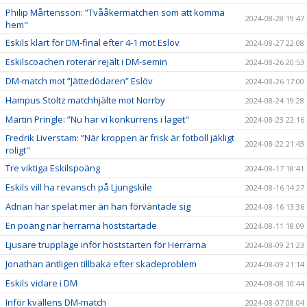
Philip Mårtensson: ”Tvååkermatchen som att komma
2024-08-28 19:47
hem"
Eskils klart för DM-final efter 4-1 mot Eslöv
2024-08-27 22:08
Eskilscoachen roterar rejält i DM-semin
2024-08-26 20:53
DM-match mot ”Jättedödaren” Eslöv
2024-08-26 17:00
Hampus Stoltz matchhjälte mot Norrby
2024-08-24 19:28
Martin Pringle: ”Nu har vi konkurrens i laget"
2024-08-23 22:16
Fredrik Liverstam: ”När kroppen är frisk är fotboll jäkligt
2024-08-22 21:43
roligt"
Tre viktiga Eskilspoäng
2024-08-17 18:41
Eskils vill ha revansch på Ljungskile
2024-08-16 14:27
Adrian har spelat mer än han förväntade sig
2024-08-16 13:36
En poäng när herrarna höststartade
2024-08-11 18:09
Ljusare truppläge inför höststarten för Herrarna
2024-08-09 21:23
Jonathan äntligen tillbaka efter skadeproblem
2024-08-09 21:14
Eskils vidare i DM
2024-08-08 10:44
Inför kvällens DM-match
2024-08-07 08:04