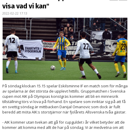
BILDGALLERI
visa vad vi kan"
2022-02-22 17:13
KONTAKT
MATCHER
ETTAN SÖDRA
På söndag klockan 15.15 spelar Eskilsminne IF en match som för många
av spelarna är det största de upplevt hittills. Gruppmatchen i Svenska
cupen mot AIK på Olympias konstgräs kommer att bli en minnesrik
tillställning törs vi lova på förhand. En spelare som inriktar sig på att få
en svettig söndag är mittbacken Danijal Omanovic som dock är fullt
beredd att möta AIK:s storstjärnor när fjolårets Allsvenska tvåa gästar.
- AIK kommer utan tvekan att gå för cupguldet i år vilket betyder att de
kommer att komma med allt de har på söndag. Vi är medvetna om att