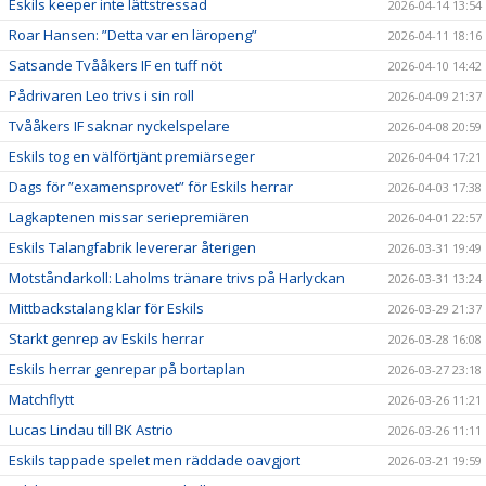
Eskils keeper inte lättstressad
2026-04-14 13:54
Roar Hansen: ”Detta var en läropeng”
2026-04-11 18:16
Satsande Tvååkers IF en tuff nöt
2026-04-10 14:42
Pådrivaren Leo trivs i sin roll
2026-04-09 21:37
Tvååkers IF saknar nyckelspelare
2026-04-08 20:59
Eskils tog en välförtjänt premiärseger
2026-04-04 17:21
Dags för ”examensprovet” för Eskils herrar
2026-04-03 17:38
Lagkaptenen missar seriepremiären
2026-04-01 22:57
Eskils Talangfabrik levererar återigen
2026-03-31 19:49
Motståndarkoll: Laholms tränare trivs på Harlyckan
2026-03-31 13:24
Mittbackstalang klar för Eskils
2026-03-29 21:37
Starkt genrep av Eskils herrar
2026-03-28 16:08
Eskils herrar genrepar på bortaplan
2026-03-27 23:18
Matchflytt
2026-03-26 11:21
Lucas Lindau till BK Astrio
2026-03-26 11:11
Eskils tappade spelet men räddade oavgjort
2026-03-21 19:59