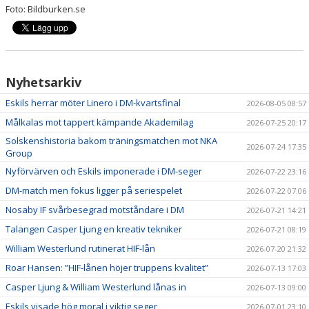
Foto: Bildburken.se
Nyhetsarkiv
Eskils herrar möter Linero i DM-kvartsfinal
2026-08-05 08:57
Målkalas mot tappert kämpande Akademilag
2026-07-25 20:17
Solskenshistoria bakom träningsmatchen mot NKA
2026-07-24 17:35
Group
Nyförvärven och Eskils imponerade i DM-seger
2026-07-22 23:16
DM-match men fokus ligger på seriespelet
2026-07-22 07:06
Nosaby IF svårbesegrad motståndare i DM
2026-07-21 14:21
Talangen Casper Ljung en kreativ tekniker
2026-07-21 08:19
William Westerlund rutinerat HIF-lån
2026-07-20 21:32
Roar Hansen: ”HIF-lånen höjer truppens kvalitet”
2026-07-13 17:03
Casper Ljung & William Westerlund lånas in
2026-07-13 09:00
Eskils visade hög moral i viktig seger
2026-07-01 23:10