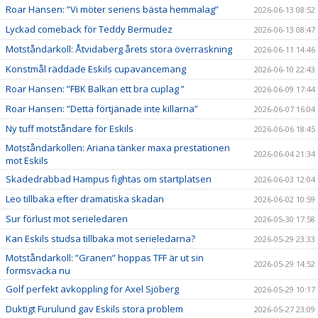
Roar Hansen: ”Vi möter seriens bästa hemmalag”
2026-06-13 08:52
Lyckad comeback för Teddy Bermudez
2026-06-13 08:47
Motståndarkoll: Åtvidaberg årets stora överraskning
2026-06-11 14:46
Konstmål räddade Eskils cupavancemang
2026-06-10 22:43
Roar Hansen: ”FBK Balkan ett bra cuplag ”
2026-06-09 17:44
Roar Hansen: ”Detta förtjänade inte killarna”
2026-06-07 16:04
Ny tuff motståndare för Eskils
2026-06-06 18:45
Motståndarkollen: Ariana tänker maxa prestationen
2026-06-04 21:34
mot Eskils
Skadedrabbad Hampus fightas om startplatsen
2026-06-03 12:04
Leo tillbaka efter dramatiska skadan
2026-06-02 10:59
Sur förlust mot serieledaren
2026-05-30 17:58
Kan Eskils studsa tillbaka mot serieledarna?
2026-05-29 23:33
Motståndarkoll: ”Granen” hoppas TFF är ut sin
2026-05-29 14:52
formsvacka nu
Golf perfekt avkoppling för Axel Sjöberg
2026-05-29 10:17
Duktigt Furulund gav Eskils stora problem
2026-05-27 23:09