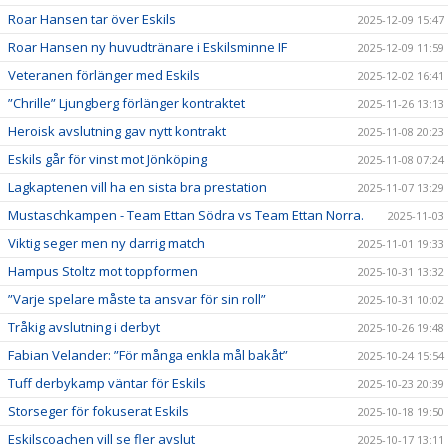
Roar Hansen tar över Eskils
2025-12-09 15:47
Roar Hansen ny huvudtränare i Eskilsminne IF
2025-12-09 11:59
Veteranen förlänger med Eskils
2025-12-02 16:41
”Chrille” Ljungberg förlänger kontraktet
2025-11-26 13:13
Heroisk avslutning gav nytt kontrakt
2025-11-08 20:23
Eskils går för vinst mot Jönköping
2025-11-08 07:24
Lagkaptenen vill ha en sista bra prestation
2025-11-07 13:29
Mustaschkampen - Team Ettan Södra vs Team Ettan Norra.
2025-11-03
Viktig seger men ny darrig match
2025-11-01 19:33
Hampus Stoltz mot toppformen
2025-10-31 13:32
”Varje spelare måste ta ansvar för sin roll”
2025-10-31 10:02
Tråkig avslutning i derbyt
2025-10-26 19:48
Fabian Velander: ”För många enkla mål bakåt”
2025-10-24 15:54
Tuff derbykamp väntar för Eskils
2025-10-23 20:39
Storseger för fokuserat Eskils
2025-10-18 19:50
Eskilscoachen vill se fler avslut
2025-10-17 13:11