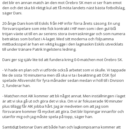
det blir en annan match än den mot Örebro SK men vi ser fram emot
den och det ska bli riktigt kul att få möta landets näst bästa fotbollslag,
säger Dani.
20-årige Dani kom till Eskils från HIF inför förra årets säsong. En ung
försvarsspelare som inte fick kontrakt i HIF men som i den gul-blå
tröjan växte ut till en av seriens stora överraskningar och som numera
betraktas som bofast i A-laget. Med sitt moderna och följsamma
mittbacksspel är han en viktig kugge i den lagmaskin Eskils utvecklats
till under tränare Patrik Ingelstens ledning.
Dani ger sig själv lite tid att fundera kring 0-0-matchen mot Örebro SK.
- Vi hade en plan och vi utförde också arbetet som vi skulle. Vi tappade
lite de sista 10 minuterna men då ska vi ta i beaktning att ÖSK fjol
spelade Allsvenskt för fyra månader sedan medan vi höll till i Division
2, funderar han.
- Matchen mot AIK kommer att bli något annat. Men inställningen i laget
är att vi ska gå ut och göra det vi ska. Om vi är fokuserade 90 minuter
plus tillägg får AIK jobba hårt. Jag är medveten om att jag som
försvarare kommer få mycket att göra. Det blir löpningar innanför och
utanför mig och jag måste spela på topp, säger han.
Samtidigt betonar Dani att både han och lagkompisarna kommer att