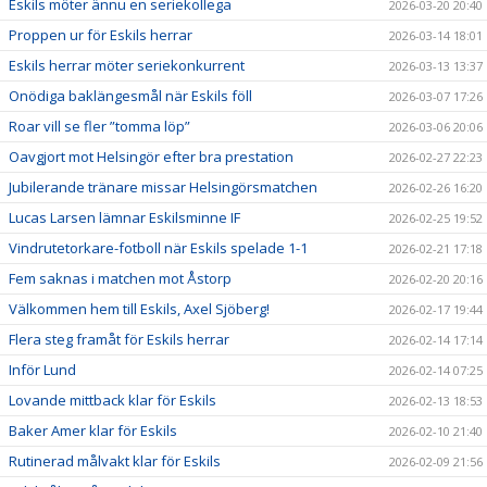
Eskils möter ännu en seriekollega
2026-03-20 20:40
Proppen ur för Eskils herrar
2026-03-14 18:01
Eskils herrar möter seriekonkurrent
2026-03-13 13:37
Onödiga baklängesmål när Eskils föll
2026-03-07 17:26
Roar vill se fler ”tomma löp”
2026-03-06 20:06
Oavgjort mot Helsingör efter bra prestation
2026-02-27 22:23
Jubilerande tränare missar Helsingörsmatchen
2026-02-26 16:20
Lucas Larsen lämnar Eskilsminne IF
2026-02-25 19:52
Vindrutetorkare-fotboll när Eskils spelade 1-1
2026-02-21 17:18
Fem saknas i matchen mot Åstorp
2026-02-20 20:16
Välkommen hem till Eskils, Axel Sjöberg!
2026-02-17 19:44
Flera steg framåt för Eskils herrar
2026-02-14 17:14
Inför Lund
2026-02-14 07:25
Lovande mittback klar för Eskils
2026-02-13 18:53
Baker Amer klar för Eskils
2026-02-10 21:40
Rutinerad målvakt klar för Eskils
2026-02-09 21:56