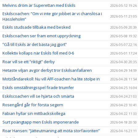
Melvins dröm är Superettan med Eskils
2026-05-12 19:26
Eskilscoachen: ”Om vi inte gör jobbet är vi chanslösa i
2026-05-11 21:05
Hässleholm”
Eskils studsade tillbaka med besked
2026-05-09 20:39
Eskilscoachen ser fram emot uppryckning
2026-05-08 19:32
”Gå till Eskils är det bästa jag gjort”
2026-05-07 22:16
Kollektiv kollaps när Eskils föll med 0-6
2026-05-01 17:24
Roar vill se ett ”riktigt” derby
2026-04-30 20:35
Hetaste viljan avgör derbyt tror Eskilsanfallaren
2026-04-29 14:59
Motståndarekoll: Nu vill ÄFF-coachen ha lite stolpe in
2026-04-28 11:54
Eskils omställningsspel firade triumfer
2026-04-25 16:04
Eskilscoachen vill se hjärta och smärta
2026-04-24 21:03
Rosengård går för första segern
2026-04-23 10:41
Fabian hyllar sin mittbackskollega
2026-04-22 11:33
Surt poängtapp men Eskils imponerande
2026-04-18 20:50
Roar Hansen: ”Jätteutmaning att möta storfavoriten”
2026-04-16 21:11