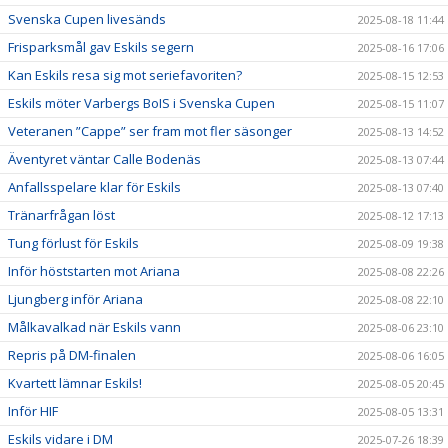
Svenska Cupen livesänds
2025-08-18 11:44
Frisparksmål gav Eskils segern
2025-08-16 17:06
Kan Eskils resa sig mot seriefavoriten?
2025-08-15 12:53
Eskils möter Varbergs BoIS i Svenska Cupen
2025-08-15 11:07
Veteranen ”Cappe” ser fram mot fler säsonger
2025-08-13 14:52
Äventyret väntar Calle Bodenäs
2025-08-13 07:44
Anfallsspelare klar för Eskils
2025-08-13 07:40
Tränarfrågan löst
2025-08-12 17:13
Tung förlust för Eskils
2025-08-09 19:38
Inför höststarten mot Ariana
2025-08-08 22:26
Ljungberg inför Ariana
2025-08-08 22:10
Målkavalkad när Eskils vann
2025-08-06 23:10
Repris på DM-finalen
2025-08-06 16:05
Kvartett lämnar Eskils!
2025-08-05 20:45
Inför HIF
2025-08-05 13:31
Eskils vidare i DM
2025-07-26 18:39