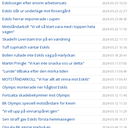
Eskilsseger efter enorm arbetsinsats
2024-05-25 16:33
Eskils slår ur underläge mot Rosengård
2024-05-23 22:37
Eskils herrar imponerade i cupen
2024-05-23 08:50
Motståndarkoll: ”Vi vill så klart vara med i toppen hela
2024-05-22 11:53
vägen”
Skadefri Liverstam tror på en vändning
2024-05-22 11:15
Tuff cupmatch väntar Eskils
2024-05-21 10:56
Bollen rullade inte Eskils väg på Harlyckan
2024-05-18 20:41
Martin Pringle: ”Vi kan inte snacka oss ur detta"
2024-05-17 07:00
”Lunde” tillbaka efter den mörka tiden
2024-05-17 06:49
MOTSTÅNDARKOLL: ”Vi har allt att vinna mot Eskils”
2024-05-17 06:47
Olympic monterade ner håglöst Eskils
2024-05-13 22:02
Fortsatta skadebekymmer mot Olympic
2024-05-12 11:45
BK Olympic speciell motståndare för Kevin
2024-05-12 11:33
”Vi vill upp på vinnarspåret igen"
2024-05-12 11:29
Sen straff gav Eskils första hemmasegern
2024-05-09 19:37
Onsala BK gästar Harlyckan
2024-05-08 22:18