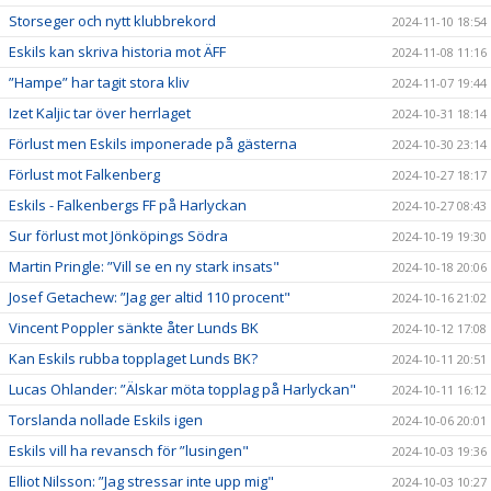
Storseger och nytt klubbrekord
2024-11-10 18:54
Eskils kan skriva historia mot ÄFF
2024-11-08 11:16
”Hampe” har tagit stora kliv
2024-11-07 19:44
Izet Kaljic tar över herrlaget
2024-10-31 18:14
Förlust men Eskils imponerade på gästerna
2024-10-30 23:14
Förlust mot Falkenberg
2024-10-27 18:17
Eskils - Falkenbergs FF på Harlyckan
2024-10-27 08:43
Sur förlust mot Jönköpings Södra
2024-10-19 19:30
Martin Pringle: ”Vill se en ny stark insats"
2024-10-18 20:06
Josef Getachew: ”Jag ger altid 110 procent"
2024-10-16 21:02
Vincent Poppler sänkte åter Lunds BK
2024-10-12 17:08
Kan Eskils rubba topplaget Lunds BK?
2024-10-11 20:51
Lucas Ohlander: ”Älskar möta topplag på Harlyckan"
2024-10-11 16:12
Torslanda nollade Eskils igen
2024-10-06 20:01
Eskils vill ha revansch för ”lusingen"
2024-10-03 19:36
Elliot Nilsson: ”Jag stressar inte upp mig"
2024-10-03 10:27