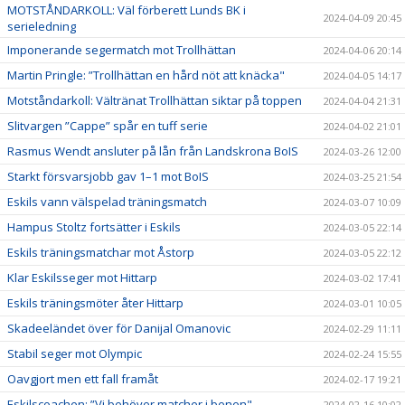
MOTSTÅNDARKOLL: Väl förberett Lunds BK i
2024-04-09 20:45
serieledning
Imponerande segermatch mot Trollhättan
2024-04-06 20:14
Martin Pringle: ”Trollhättan en hård nöt att knäcka"
2024-04-05 14:17
Motståndarkoll: Vältränat Trollhättan siktar på toppen
2024-04-04 21:31
Slitvargen ”Cappe” spår en tuff serie
2024-04-02 21:01
Rasmus Wendt ansluter på lån från Landskrona BoIS
2024-03-26 12:00
Starkt försvarsjobb gav 1–1 mot BoIS
2024-03-25 21:54
Eskils vann välspelad träningsmatch
2024-03-07 10:09
Hampus Stoltz fortsätter i Eskils
2024-03-05 22:14
Eskils träningsmatchar mot Åstorp
2024-03-05 22:12
Klar Eskilsseger mot Hittarp
2024-03-02 17:41
Eskils träningsmöter åter Hittarp
2024-03-01 10:05
Skadeeländet över för Danijal Omanovic
2024-02-29 11:11
Stabil seger mot Olympic
2024-02-24 15:55
Oavgjort men ett fall framåt
2024-02-17 19:21
Eskilscoachen: ”Vi behöver matcher i benen"
2024-02-16 10:02