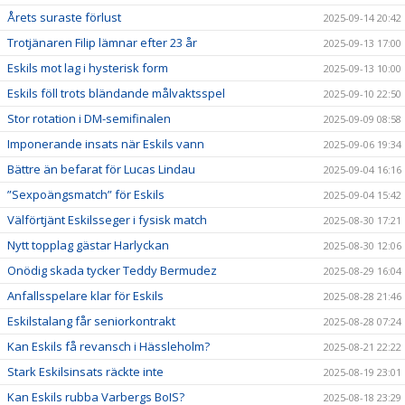
Årets suraste förlust
2025-09-14 20:42
Trotjänaren Filip lämnar efter 23 år
2025-09-13 17:00
Eskils mot lag i hysterisk form
2025-09-13 10:00
Eskils föll trots bländande målvaktsspel
2025-09-10 22:50
Stor rotation i DM-semifinalen
2025-09-09 08:58
Imponerande insats när Eskils vann
2025-09-06 19:34
Bättre än befarat för Lucas Lindau
2025-09-04 16:16
”Sexpoängsmatch” för Eskils
2025-09-04 15:42
Välförtjänt Eskilsseger i fysisk match
2025-08-30 17:21
Nytt topplag gästar Harlyckan
2025-08-30 12:06
Onödig skada tycker Teddy Bermudez
2025-08-29 16:04
Anfallsspelare klar för Eskils
2025-08-28 21:46
Eskilstalang får seniorkontrakt
2025-08-28 07:24
Kan Eskils få revansch i Hässleholm?
2025-08-21 22:22
Stark Eskilsinsats räckte inte
2025-08-19 23:01
Kan Eskils rubba Varbergs BoIS?
2025-08-18 23:29