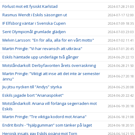
Förlust mot ett fysiskt Karlstad
2024-07-28 21:03
Rasmus Wendt i Eskils säsongen ut
2024-07-17 12:00
IF Elfsborg väntar i Svenska Cupen
2024-07-09 18:35
Sent Olympicmål grumlade glädjen
2024-07-03 23:03
Melvin Larsson: "En för alla, alla för en vårt motto"
2024-07-02 11:41
Martin Pringle: ”Vi har revansch att utkräva"
2024-07-01 20:45
Eskils hämtade upp underläge två gånger
2024-06-29 22:13
Motståndarkoll: Derbyfavoriten årets överraskning
2024-06-28 21:50
Martin Pringle: ”Viktigt att inse att det inte är semester
2024-06-27 20:18
ännu"
Jiu jitsu nycken till ”Andys” styrka
2024-06-25 20:08
Eskils jagade bort ”Arianaspöket"
2024-06-20 22:42
Motståndarkoll: Ariana vill förlänga segerraden mot
2024-06-19 20:18
Eskils
Martin Pringle: ”Tre viktiga kodord mot Ariana"
2024-06-18 21:08
Endrit Ibishi - ”hjälpgumman” som tänker på laget
2024-06-18 20:51
Heroisk insats gav Eskils poäng mot Torn
2024-06-14 21:55