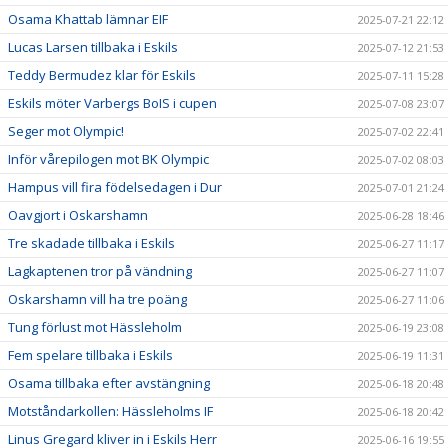
Osama Khattab lämnar EIF
2025-07-21 22:12
Lucas Larsen tillbaka i Eskils
2025-07-12 21:53
Teddy Bermudez klar för Eskils
2025-07-11 15:28
Eskils möter Varbergs BoIS i cupen
2025-07-08 23:07
Seger mot Olympic!
2025-07-02 22:41
Inför vårepilogen mot BK Olympic
2025-07-02 08:03
Hampus vill fira födelsedagen i Dur
2025-07-01 21:24
Oavgjort i Oskarshamn
2025-06-28 18:46
Tre skadade tillbaka i Eskils
2025-06-27 11:17
Lagkaptenen tror på vändning
2025-06-27 11:07
Oskarshamn vill ha tre poäng
2025-06-27 11:06
Tung förlust mot Hässleholm
2025-06-19 23:08
Fem spelare tillbaka i Eskils
2025-06-19 11:31
Osama tillbaka efter avstängning
2025-06-18 20:48
Motståndarkollen: Hässleholms IF
2025-06-18 20:42
Linus Gregard kliver in i Eskils Herr
2025-06-16 19:55