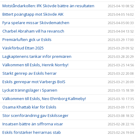
Motståndarkollen: IFK Skövde bättre än resultaten
2025-04-10 08:52
Bittert poängtapp mot Skövde AIK
2025-04-05 16:02
Fyra spelare missar Skövdematchen
2025-04-05 00:33
Charbel Abraham vill ha revansch
2025-04-04 13:52
Premiärluften gick ur Eskils
2025-03-29 17:00
Väskförbud Ettan 2025
2025-03-29 09:52
Lagkaptenens tankar inför premiären
2025-03-28 20:29
Välkommen till Eskils, Henrik Norrby!
2025-03-25 14:56
Starkt genrep av Eskils herrar
2025-03-22 20:08
Eskils genrepar mot Varbergs BoIS
2025-03-21 20:09
Lyckat träningsläger i Spanien
2025-03-15 18:59
Välkommen till Eskils, Neo Ehrnborg Kallmeby!
2025-03-10 17:35
Osama Khattab klar för Eskils
2025-03-09 17:15
Stor scenförändring gav Eskilsseger
2025-03-08 18:32
Insatsen bättre än siffrorna visar
2025-02-28 22:16
Eskils förstärker herrarnas stab
2025-02-26 19:04