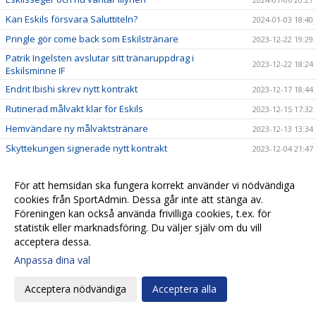
Kan Eskils försvara Saluttiteln?
2024-01-03 18:40
Pringle gör come back som Eskilstränare
2023-12-22 19:29
Patrik Ingelsten avslutar sitt tränaruppdrag i
2023-12-22 18:24
Eskilsminne IF
Endrit Ibishi skrev nytt kontrakt
2023-12-17 18:44
Rutinerad målvakt klar för Eskils
2023-12-15 17:32
Hemvändare ny målvaktstränare
2023-12-13 13:34
Skyttekungen signerade nytt kontrakt
2023-12-04 21:47
Fredrik Liverstam fortsätter i Eskils
2023-11-20 17:16
För att hemsidan ska fungera korrekt använder vi nödvändiga
Hampus Stoltz uttagen till Morgondagens stjärnor
2023-11-14 10:15
cookies från SportAdmin. Dessa går inte att stänga av.
Jesper Lernesjö klar för Eskils
2023-11-12 12:45
Föreningen kan också använda frivilliga cookies, t.ex. för
Årets enda mål gav Eskils fjärdeplatsen
statistik eller marknadsföring. Du väljer själv om du vill
2023-11-11 18:43
acceptera dessa.
Eskils går för fjärdeplatsen
2023-11-10 09:32
Anpassa dina val
”Olli” vill tangera klubbrekordet
2023-11-08 20:10
FC Trollhättan - Eskilsminne IF
2023-11-07 14:31
Acceptera nödvändiga
Acceptera alla
Revanschsugen ”Lunde” skrev på nytt kontrakt
2023-11-06 20:29