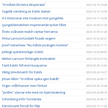
”Vi måste bli mera desperata”
2025-10-16 16:46
Sagolik vändning av Eskils damer
2025-10-12 15:59
0-3 motsvarar inte insatsen mot Ljungskile
2025-10-11 16:38
Ljungskilematchen inspirerande tycker Elliot
2025-10-09 21:34
Årets svåraste match väntar herrarna
2025-10-09 21:28
Firma Larsson/Lindahl fixade segern
2025-10-05 20:21
Josef Getachew: ”Nu måste poängen komma”
2025-10-05 11:11
Jobbigt sjukdomsläge i Eskils
2025-10-03 08:03
Melvin Larsson förlängde kontraktet
2025-10-03 07:55
Tamt Eskils föll mot Husqvarna
2025-09-28 12:09
Viktig streckmatch för Eskils
2025-09-26 14:27
Johan Albin: ”Vi måste spika igen bakåt”
2025-09-26 08:11
Orgie i målchanser men förlust
2025-09-20 16:44
”Jonthe” slarvar inte med sin hjärnskakning
2025-09-20 08:19
Schönberg inför Torslanda
2025-09-20 08:11
Känslosamt förväl för Filip
2025-09-15 11:26