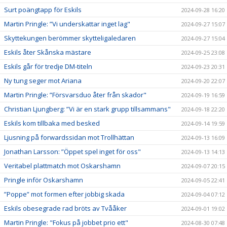
Surt poängtapp för Eskils
2024-09-28 16:20
Martin Pringle: ”Vi underskattar inget lag"
2024-09-27 15:07
Skyttekungen berömmer skytteligaledaren
2024-09-27 15:04
Eskils åter Skånska mästare
2024-09-25 23:08
Eskils går för tredje DM-titeln
2024-09-23 20:31
Ny tung seger mot Ariana
2024-09-20 22:07
Martin Pringle: ”Försvarsduo åter från skador"
2024-09-19 16:59
Christian Ljungberg: ”Vi är en stark grupp tillsammans"
2024-09-18 22:20
Eskils kom tillbaka med besked
2024-09-14 19:59
Ljusning på forwardssidan mot Trollhättan
2024-09-13 16:09
Jonathan Larsson: ”Öppet spel inget för oss"
2024-09-13 14:13
Veritabel plattmatch mot Oskarshamn
2024-09-07 20:15
Pringle inför Oskarshamn
2024-09-05 22:41
”Poppe” mot formen efter jobbig skada
2024-09-04 07:12
Eskils obesegrade rad bröts av Tvååker
2024-09-01 19:02
Martin Pringle: "Fokus på jobbet prio ett"
2024-08-30 07:48