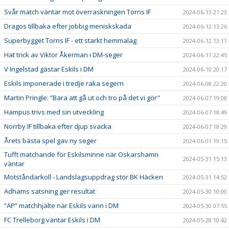
Svår match väntar mot överraskningen Torns IF
2024-06-13 21:23
Dragos tillbaka efter jobbig meniskskada
2024-06-12 13:26
Superbygget Torns IF - ett starkt hemmalag
2024-06-12 13:11
Hat trick av Viktor Åkerman i DM-seger
2024-06-11 22:45
V Ingelstad gästar Eskils i DM
2024-06-10 20:17
Eskils imponerade i tredje raka segern
2024-06-08 22:20
Martin Pringle: ”Bara att gå ut och tro på det vi gör"
2024-06-07 19:08
Hampus trivs med sin utveckling
2024-06-07 18:49
Norrby IF tillbaka efter djup svacka
2024-06-07 18:29
Årets bästa spel gav ny seger
2024-06-01 19:15
Tufft matchande för Eskilsminne när Oskarshamn
2024-05-31 15:13
väntar
Motståndarkoll - Landslagsuppdrag stör BK Häcken
2024-05-31 14:52
Adhams satsning ger resultat
2024-05-30 10:00
”AP” matchhjälte när Eskils vann i DM
2024-05-30 07:55
FC Trelleborg väntar Eskils i DM
2024-05-28 10:42