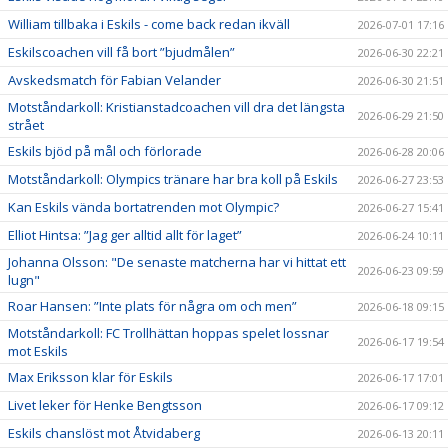
William tillbaka i Eskils - come back redan ikväll
2026-07-01 17:16
Eskilscoachen vill få bort ”bjudmålen”
2026-06-30 22:21
Avskedsmatch för Fabian Velander
2026-06-30 21:51
Motståndarkoll: Kristianstadcoachen vill dra det längsta
2026-06-29 21:50
strået
Eskils bjöd på mål och förlorade
2026-06-28 20:06
Motståndarkoll: Olympics tränare har bra koll på Eskils
2026-06-27 23:53
Kan Eskils vända bortatrenden mot Olympic?
2026-06-27 15:41
Elliot Hintsa: ”Jag ger alltid allt för laget”
2026-06-24 10:11
Johanna Olsson: "De senaste matcherna har vi hittat ett
2026-06-23 09:59
lugn"
Roar Hansen: ”Inte plats för några om och men”
2026-06-18 09:15
Motståndarkoll: FC Trollhättan hoppas spelet lossnar
2026-06-17 19:54
mot Eskils
Max Eriksson klar för Eskils
2026-06-17 17:01
Livet leker för Henke Bengtsson
2026-06-17 09:12
Eskils chanslöst mot Åtvidaberg
2026-06-13 20:11