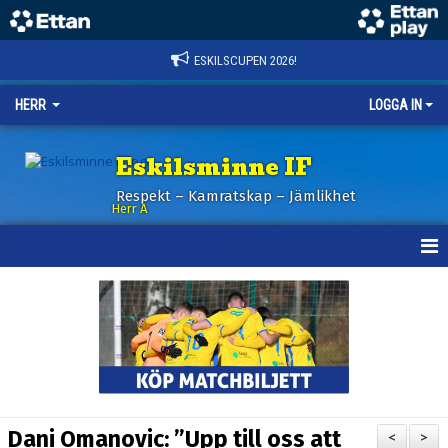
ESKILSCUPEN 2026!
HERR
LOGGA IN
Eskilsminne IF
Respekt – Kamratskap – Jämlikhet
Herr A
HEM
KALENDER
NYHETER
TRUPPEN
Dani Omanovic: ”Upp till oss att
<
>