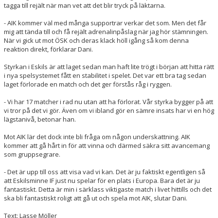
tagga till rejält när man vet att det blir tryck på läktarna.
- AIK kommer väl med många supportrar verkar det som. Men det får
mig att tända till och få rejält adrenalinpåslag när jag hör stämningen.
När vi gick ut mot ÖSK och deras klack höll igång så kom denna
reaktion direkt, förklarar Dani.
Styrkan i Eskils är att laget sedan man haft lite trögt i början att hitta rätt
i nya spelsystemet fått en stabilitet i spelet. Det var ett bra tag sedan
laget förlorade en match och det ger förstås råg i ryggen.
- Vi har 17 matcher i rad nu utan att ha förlorat. Vår styrka bygger på att
vi tror på det vi gör. Även om vi ibland gör en sämre insats har vi en hög
lägstanivå, betonar han.
Mot AIK lär det dock inte bli fråga om någon underskattning. AIK
kommer att gå hårt in för att vinna och därmed säkra sitt avancemang
som gruppsegrare.
- Det är upp till oss att visa vad vi kan. Det är ju faktiskt egentligen så
att Eskilsminne IF just nu spelar för en plats i Europa. Bara det är ju
fantastiskt. Detta är min i särklass viktigaste match i livet hittills och det
ska bli fantastiskt roligt att gå ut och spela mot AIK, slutar Dani.
Text: Lasse Möller