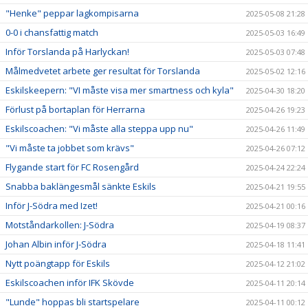
"Henke" peppar lagkompisarna
2025-05-08 21:28
0-0 i chansfattig match
2025-05-03 16:49
Inför Torslanda på Harlyckan!
2025-05-03 07:48
Målmedvetet arbete ger resultat för Torslanda
2025-05-02 12:16
Eskilskeepern: "VI måste visa mer smartness och kyla"
2025-04-30 18:20
Förlust på bortaplan för Herrarna
2025-04-26 19:23
Eskilscoachen: "Vi måste alla steppa upp nu"
2025-04-26 11:49
"Vi måste ta jobbet som krävs"
2025-04-26 07:12
Flygande start för FC Rosengård
2025-04-24 22:24
Snabba baklängesmål sänkte Eskils
2025-04-21 19:55
Inför J-Södra med Izet!
2025-04-21 00:16
Motståndarkollen: J-Södra
2025-04-19 08:37
Johan Albin inför J-Södra
2025-04-18 11:41
Nytt poängtapp för Eskils
2025-04-12 21:02
Eskilscoachen inför IFK Skövde
2025-04-11 20:14
"Lunde" hoppas bli startspelare
2025-04-11 00:12