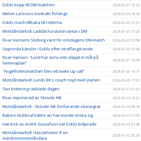
Eskils trupp till DM-matchen
2026-05-27 10:23
Melvin Larssons kontrakt förlängs
2026-05-26 16:54
Eskils coach tillbaka till rötterna
2026-05-26 12:27
Motståndarkoll: Laddat Furulund väntar i DM
2026-05-25 15:29
Roar Hansens Stidsvig värd för onsdagens DM-match
2026-05-25 12:08
Upprörda känslor i Eskils efter straffavgörande
2026-05-22 21:46
Roar Hansen: ”Lund har ännu inte släppt in mål på
2026-05-21 16:30
hemmaplan”
”Ängelholmsmatchen blev ett wake up call”
2026-05-20 14:13
Motståndarkoll: Lunds BK:s coach nöjd med starten
2026-05-20 11:02
Sen kvittering räddade dagen
2026-05-17 21:02
Roar imponerad av Skövde AIK
2026-05-16 18:21
Motståndarkoll - Skövde AIK fortfarande obesegrat
2026-05-16 08:18
Bakers klubbval bättre än han kunde önska sig
2026-05-15 17:03
Hat-trick av André Gustafson när Eskils briljerade
2026-05-13 21:48
Motståndarkoll: Hässleholms IF en
2026-05-12 20:55
mardrömsmotståndare