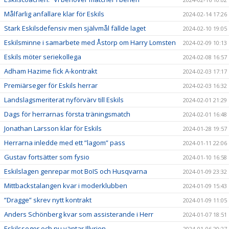
Målfarlig anfallare klar för Eskils
2024-02-14 17:26
Stark Eskilsdefensiv men självmål fällde laget
2024-02-10 19:05
Eskilsminne i samarbete med Åstorp om Harry Lomsten
2024-02-09 10:13
Eskils möter seriekollega
2024-02-08 16:57
Adham Hazime fick A-kontrakt
2024-02-03 17:17
Premiärseger för Eskils herrar
2024-02-03 16:32
Landslagsmeriterat nyförvärv till Eskils
2024-02-01 21:29
Dags för herrarnas första träningsmatch
2024-02-01 16:48
Jonathan Larsson klar för Eskils
2024-01-28 19:57
Herrarna inledde med ett ”lagom” pass
2024-01-11 22:06
Gustav fortsätter som fysio
2024-01-10 16:58
Eskilslagen genrepar mot BoIS och Husqvarna
2024-01-09 23:32
Mittbackstalangen kvar i moderklubben
2024-01-09 15:43
”Dragge” skrev nytt kontrakt
2024-01-09 11:05
Anders Schönberg kvar som assisterande i Herr
2024-01-07 18:51
Eskilsseger och nu väntar Illyrien
2024-01-06 20:27