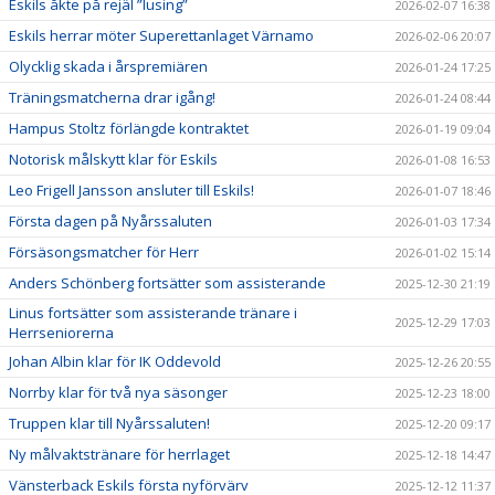
Eskils åkte på rejäl ”lusing”
2026-02-07 16:38
Eskils herrar möter Superettanlaget Värnamo
2026-02-06 20:07
Olycklig skada i årspremiären
2026-01-24 17:25
Träningsmatcherna drar igång!
2026-01-24 08:44
Hampus Stoltz förlängde kontraktet
2026-01-19 09:04
Notorisk målskytt klar för Eskils
2026-01-08 16:53
Leo Frigell Jansson ansluter till Eskils!
2026-01-07 18:46
Första dagen på Nyårssaluten
2026-01-03 17:34
Försäsongsmatcher för Herr
2026-01-02 15:14
Anders Schönberg fortsätter som assisterande
2025-12-30 21:19
Linus fortsätter som assisterande tränare i
2025-12-29 17:03
Herrseniorerna
Johan Albin klar för IK Oddevold
2025-12-26 20:55
Norrby klar för två nya säsonger
2025-12-23 18:00
Truppen klar till Nyårssaluten!
2025-12-20 09:17
Ny målvaktstränare för herrlaget
2025-12-18 14:47
Vänsterback Eskils första nyförvärv
2025-12-12 11:37