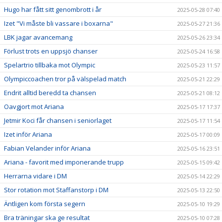
Hugo har fått sitt genombrott i år
2025-05-28 07:40
Izet "Vi måste bli vassare i boxarna"
2025-05-27 21:36
LBK jagar avancemang
2025-05-26 23:34
Förlust trots en uppsjö chanser
2025-05-24 16:58
Spelartrio tillbaka mot Olympic
2025-05-23 11:57
Olympiccoachen tror på välspelad match
2025-05-21 22:29
Endrit alltid beredd ta chansen
2025-05-21 08:12
Oavgjort mot Ariana
2025-05-17 17:37
Jetmir Koci får chansen i seniorlaget
2025-05-17 11:54
Izet inför Ariana
2025-05-17 00:09
Fabian Velander inför Ariana
2025-05-16 23:51
Ariana - favorit med imponerande trupp
2025-05-15 09:42
Herrarna vidare i DM
2025-05-14 22:29
Stor rotation mot Staffanstorp i DM
2025-05-13 22:50
Äntligen kom första segern
2025-05-10 19:29
Bra träningar ska ge resultat
2025-05-10 07:28