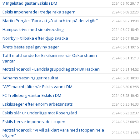
V Ingelstad gästar Eskils i DM
2024-06-10 20:17
Eskils imponerade i tredje raka segern
2024-06-08 22:20
Martin Pringle: ”Bara att gå ut och tro på det vi gör"
2024-06-07 19:08
Hampus trivs med sin utveckling
2024-06-07 18:49
Norrby IF tillbaka efter djup svacka
2024-06-07 18:29
Årets bästa spel gav ny seger
2024-06-01 19:15
Tufft matchande för Eskilsminne när Oskarshamn
2024-05-31 15:13
väntar
Motståndarkoll - Landslagsuppdrag stör BK Häcken
2024-05-31 14:52
Adhams satsning ger resultat
2024-05-30 10:00
”AP” matchhjälte när Eskils vann i DM
2024-05-30 07:55
FC Trelleborg väntar Eskils i DM
2024-05-28 10:42
Eskilsseger efter enorm arbetsinsats
2024-05-25 16:33
Eskils slår ur underläge mot Rosengård
2024-05-23 22:37
Eskils herrar imponerade i cupen
2024-05-23 08:50
Motståndarkoll: ”Vi vill så klart vara med i toppen hela
2024-05-22 11:53
vägen”