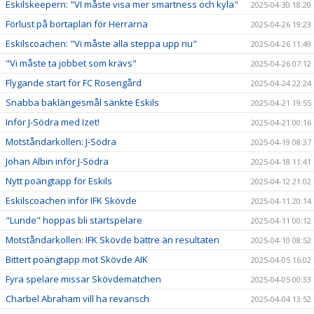
Eskilskeepern: "VI måste visa mer smartness och kyla"
2025-04-30 18:20
Förlust på bortaplan för Herrarna
2025-04-26 19:23
Eskilscoachen: "Vi måste alla steppa upp nu"
2025-04-26 11:49
"Vi måste ta jobbet som krävs"
2025-04-26 07:12
Flygande start för FC Rosengård
2025-04-24 22:24
Snabba baklängesmål sänkte Eskils
2025-04-21 19:55
Inför J-Södra med Izet!
2025-04-21 00:16
Motståndarkollen: J-Södra
2025-04-19 08:37
Johan Albin inför J-Södra
2025-04-18 11:41
Nytt poängtapp för Eskils
2025-04-12 21:02
Eskilscoachen inför IFK Skövde
2025-04-11 20:14
"Lunde" hoppas bli startspelare
2025-04-11 00:12
Motståndarkollen: IFK Skövde bättre än resultaten
2025-04-10 08:52
Bittert poängtapp mot Skövde AIK
2025-04-05 16:02
Fyra spelare missar Skövdematchen
2025-04-05 00:33
Charbel Abraham vill ha revansch
2025-04-04 13:52