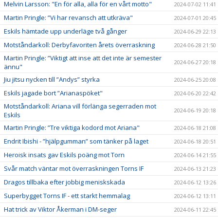
Melvin Larsson: "En för alla, alla för en vårt motto"
2024-07-02 11:41
Martin Pringle: ”Vi har revansch att utkräva"
2024-07-01 20:45
Eskils hämtade upp underläge två gånger
2024-06-29 22:13
Motståndarkoll: Derbyfavoriten årets överraskning
2024-06-28 21:50
Martin Pringle: ”Viktigt att inse att det inte är semester
2024-06-27 20:18
ännu"
Jiu jitsu nycken till ”Andys” styrka
2024-06-25 20:08
Eskils jagade bort ”Arianaspöket"
2024-06-20 22:42
Motståndarkoll: Ariana vill förlänga segerraden mot
2024-06-19 20:18
Eskils
Martin Pringle: ”Tre viktiga kodord mot Ariana"
2024-06-18 21:08
Endrit Ibishi - ”hjälpgumman” som tänker på laget
2024-06-18 20:51
Heroisk insats gav Eskils poäng mot Torn
2024-06-14 21:55
Svår match väntar mot överraskningen Torns IF
2024-06-13 21:23
Dragos tillbaka efter jobbig meniskskada
2024-06-12 13:26
Superbygget Torns IF - ett starkt hemmalag
2024-06-12 13:11
Hat trick av Viktor Åkerman i DM-seger
2024-06-11 22:45