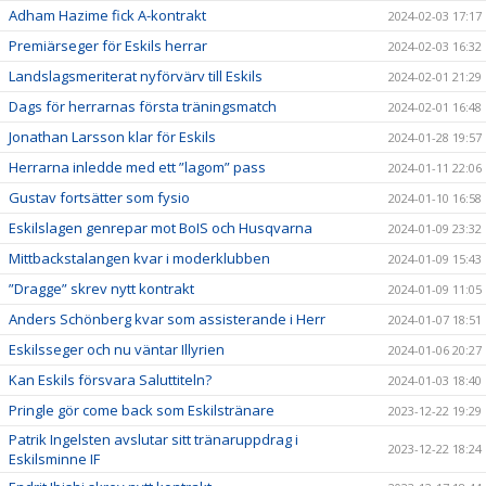
Adham Hazime fick A-kontrakt
2024-02-03 17:17
Premiärseger för Eskils herrar
2024-02-03 16:32
Landslagsmeriterat nyförvärv till Eskils
2024-02-01 21:29
Dags för herrarnas första träningsmatch
2024-02-01 16:48
Jonathan Larsson klar för Eskils
2024-01-28 19:57
Herrarna inledde med ett ”lagom” pass
2024-01-11 22:06
Gustav fortsätter som fysio
2024-01-10 16:58
Eskilslagen genrepar mot BoIS och Husqvarna
2024-01-09 23:32
Mittbackstalangen kvar i moderklubben
2024-01-09 15:43
”Dragge” skrev nytt kontrakt
2024-01-09 11:05
Anders Schönberg kvar som assisterande i Herr
2024-01-07 18:51
Eskilsseger och nu väntar Illyrien
2024-01-06 20:27
Kan Eskils försvara Saluttiteln?
2024-01-03 18:40
Pringle gör come back som Eskilstränare
2023-12-22 19:29
Patrik Ingelsten avslutar sitt tränaruppdrag i
2023-12-22 18:24
Eskilsminne IF