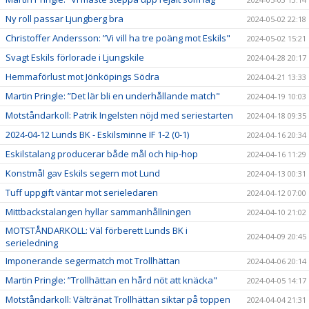
Ny roll passar Ljungberg bra
2024-05-02 22:18
Christoffer Andersson: ”Vi vill ha tre poäng mot Eskils"
2024-05-02 15:21
Svagt Eskils förlorade i Ljungskile
2024-04-28 20:17
Hemmaförlust mot Jönköpings Södra
2024-04-21 13:33
Martin Pringle: ”Det lär bli en underhållande match"
2024-04-19 10:03
Motståndarkoll: Patrik Ingelsten nöjd med seriestarten
2024-04-18 09:35
2024-04-12 Lunds BK - Eskilsminne IF 1-2 (0-1)
2024-04-16 20:34
Eskilstalang producerar både mål och hip-hop
2024-04-16 11:29
Konstmål gav Eskils segern mot Lund
2024-04-13 00:31
Tuff uppgift väntar mot serieledaren
2024-04-12 07:00
Mittbackstalangen hyllar sammanhållningen
2024-04-10 21:02
MOTSTÅNDARKOLL: Väl förberett Lunds BK i
2024-04-09 20:45
serieledning
Imponerande segermatch mot Trollhättan
2024-04-06 20:14
Martin Pringle: ”Trollhättan en hård nöt att knäcka"
2024-04-05 14:17
Motståndarkoll: Vältränat Trollhättan siktar på toppen
2024-04-04 21:31