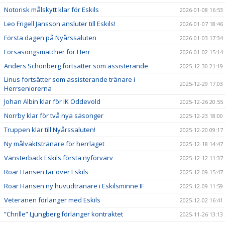
Notorisk målskytt klar för Eskils
2026-01-08 16:53
Leo Frigell Jansson ansluter till Eskils!
2026-01-07 18:46
Första dagen på Nyårssaluten
2026-01-03 17:34
Försäsongsmatcher för Herr
2026-01-02 15:14
Anders Schönberg fortsätter som assisterande
2025-12-30 21:19
Linus fortsätter som assisterande tränare i
2025-12-29 17:03
Herrseniorerna
Johan Albin klar för IK Oddevold
2025-12-26 20:55
Norrby klar för två nya säsonger
2025-12-23 18:00
Truppen klar till Nyårssaluten!
2025-12-20 09:17
Ny målvaktstränare för herrlaget
2025-12-18 14:47
Vänsterback Eskils första nyförvärv
2025-12-12 11:37
Roar Hansen tar över Eskils
2025-12-09 15:47
Roar Hansen ny huvudtränare i Eskilsminne IF
2025-12-09 11:59
Veteranen förlänger med Eskils
2025-12-02 16:41
”Chrille” Ljungberg förlänger kontraktet
2025-11-26 13:13