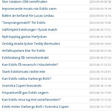
Stor rotation i DM-semifinalen
2025-09-09 08:58
Imponerande insats när Eskils vann
2025-09-06 19:34
Bättre än befarat för Lucas Lindau
2025-09-04 16:16
”Sexpoängsmatch” för Eskils
2025-09-04 15:42
Välförtjänt Eskilsseger i fysisk match
2025-08-30 17:21
Nytt topplag gästar Harlyckan
2025-08-30 12:06
Onödig skada tycker Teddy Bermudez
2025-08-29 16:04
Anfallsspelare klar för Eskils
2025-08-28 21:46
Eskilstalang får seniorkontrakt
2025-08-28 07:24
Kan Eskils få revansch i Hässleholm?
2025-08-21 22:22
Stark Eskilsinsats räckte inte
2025-08-19 23:01
Kan Eskils rubba Varbergs BoIS?
2025-08-18 23:29
Svenska Cupen livesänds
2025-08-18 11:44
Frisparksmål gav Eskils segern
2025-08-16 17:06
Kan Eskils resa sig mot seriefavoriten?
2025-08-15 12:53
Eskils möter Varbergs BoIS i Svenska Cupen
2025-08-15 11:07