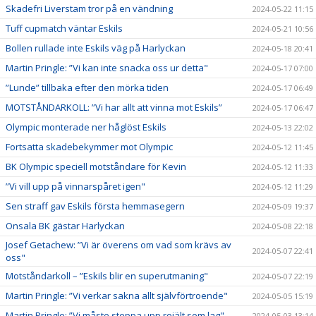
Skadefri Liverstam tror på en vändning
2024-05-22 11:15
Tuff cupmatch väntar Eskils
2024-05-21 10:56
Bollen rullade inte Eskils väg på Harlyckan
2024-05-18 20:41
Martin Pringle: ”Vi kan inte snacka oss ur detta"
2024-05-17 07:00
”Lunde” tillbaka efter den mörka tiden
2024-05-17 06:49
MOTSTÅNDARKOLL: ”Vi har allt att vinna mot Eskils”
2024-05-17 06:47
Olympic monterade ner håglöst Eskils
2024-05-13 22:02
Fortsatta skadebekymmer mot Olympic
2024-05-12 11:45
BK Olympic speciell motståndare för Kevin
2024-05-12 11:33
”Vi vill upp på vinnarspåret igen"
2024-05-12 11:29
Sen straff gav Eskils första hemmasegern
2024-05-09 19:37
Onsala BK gästar Harlyckan
2024-05-08 22:18
Josef Getachew: ”Vi är överens om vad som krävs av
2024-05-07 22:41
oss"
Motståndarkoll – ”Eskils blir en superutmaning"
2024-05-07 22:19
Martin Pringle: ”Vi verkar sakna allt självförtroende"
2024-05-05 15:19
Martin Pringle: ”Vi måste steppa upp rejält som lag"
2024-05-03 13:14