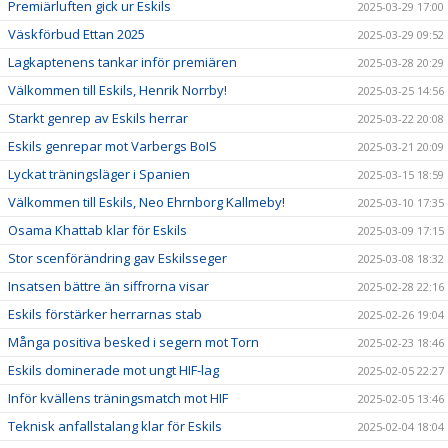
Premiärluften gick ur Eskils
2025-03-29 17:00
Väskförbud Ettan 2025
2025-03-29 09:52
Lagkaptenens tankar inför premiären
2025-03-28 20:29
Välkommen till Eskils, Henrik Norrby!
2025-03-25 14:56
Starkt genrep av Eskils herrar
2025-03-22 20:08
Eskils genrepar mot Varbergs BoIS
2025-03-21 20:09
Lyckat träningsläger i Spanien
2025-03-15 18:59
Välkommen till Eskils, Neo Ehrnborg Kallmeby!
2025-03-10 17:35
Osama Khattab klar för Eskils
2025-03-09 17:15
Stor scenförändring gav Eskilsseger
2025-03-08 18:32
Insatsen bättre än siffrorna visar
2025-02-28 22:16
Eskils förstärker herrarnas stab
2025-02-26 19:04
Många positiva besked i segern mot Torn
2025-02-23 18:46
Eskils dominerade mot ungt HIF-lag
2025-02-05 22:27
Inför kvällens träningsmatch mot HIF
2025-02-05 13:46
Teknisk anfallstalang klar för Eskils
2025-02-04 18:04