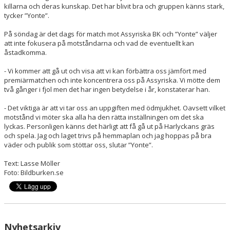
killarna och deras kunskap. Det har blivit bra och gruppen känns stark,
tycker ”Yonte”.
På söndag är det dags för match mot Assyriska BK och ”Yonte” väljer
att inte fokusera på motståndarna och vad de eventuellt kan
åstadkomma.
- Vi kommer att gå ut och visa att vi kan förbättra oss jämfört med
premiärmatchen och inte koncentrera oss på Assyriska. Vi mötte dem
två gånger i fjol men det har ingen betydelse i år, konstaterar han.
- Det viktiga är att vi tar oss an uppgiften med ödmjukhet. Oavsett vilket
motstånd vi möter ska alla ha den rätta inställningen om det ska
lyckas. Personligen känns det härligt att få gå ut på Harlyckans gräs
och spela. Jag och laget trivs på hemmaplan och jag hoppas på bra
väder och publik som stöttar oss, slutar ”Yonte”.
Text: Lasse Möller
Foto: Bildburken.se
Nyhetsarkiv