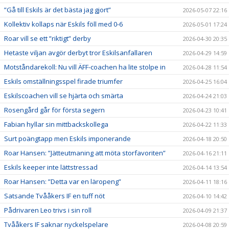
”Gå till Eskils är det bästa jag gjort”
2026-05-07 22:16
Kollektiv kollaps när Eskils föll med 0-6
2026-05-01 17:24
Roar vill se ett ”riktigt” derby
2026-04-30 20:35
Hetaste viljan avgör derbyt tror Eskilsanfallaren
2026-04-29 14:59
Motståndarekoll: Nu vill ÄFF-coachen ha lite stolpe in
2026-04-28 11:54
Eskils omställningsspel firade triumfer
2026-04-25 16:04
Eskilscoachen vill se hjärta och smärta
2026-04-24 21:03
Rosengård går för första segern
2026-04-23 10:41
Fabian hyllar sin mittbackskollega
2026-04-22 11:33
Surt poängtapp men Eskils imponerande
2026-04-18 20:50
Roar Hansen: ”Jätteutmaning att möta storfavoriten”
2026-04-16 21:11
Eskils keeper inte lättstressad
2026-04-14 13:54
Roar Hansen: ”Detta var en läropeng”
2026-04-11 18:16
Satsande Tvååkers IF en tuff nöt
2026-04-10 14:42
Pådrivaren Leo trivs i sin roll
2026-04-09 21:37
Tvååkers IF saknar nyckelspelare
2026-04-08 20:59