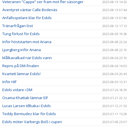
Veteranen ”Cappe” ser fram mot fler säsonger
2025-08-13 14:52
Äventyret väntar Calle Bodenäs
2025-08-13 07:44
Anfallsspelare klar för Eskils
2025-08-13 07:40
Tränarfrågan löst
2025-08-12 17:13
Tung förlust för Eskils
2025-08-09 19:38
Inför höststarten mot Ariana
2025-08-08 22:26
Ljungberg inför Ariana
2025-08-08 22:10
Målkavalkad när Eskils vann
2025-08-06 23:10
Repris på DM-finalen
2025-08-06 16:05
Kvartett lämnar Eskils!
2025-08-05 20:45
Inför HIF
2025-08-05 13:31
Eskils vidare i DM
2025-07-26 18:39
Osama Khattab lämnar EIF
2025-07-21 22:12
Lucas Larsen tillbaka i Eskils
2025-07-12 21:53
Teddy Bermudez klar för Eskils
2025-07-11 15:28
Eskils möter Varbergs BoIS i cupen
2025-07-08 23:07