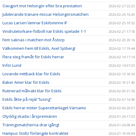
Oavgjort mot Helsingör efter bra prestation
2026-02-27 22:23
Jubilerande tränare missar Helsingörsmatchen
2026-02-26 16:20
Lucas Larsen lämnar Eskilsminne IF
2026-02-25 19:52
Vindrutetorkare-fotboll när Eskils spelade 1-1
2026-02-21 17:18
Fem saknas i matchen mot Åstorp
2026-02-20 20:16
Välkommen hem till Eskils, Axel Sjöberg!
2026-02-17 19:44
Flera steg framåt för Eskils herrar
2026-02-14 17:14
Inför Lund
2026-02-14 07:25
Lovande mittback klar för Eskils
2026-02-13 18:53
Baker Amer klar för Eskils
2026-02-10 21:40
Rutinerad målvakt klar för Eskils
2026-02-09 21:56
Eskils åkte på rejäl ”lusing”
2026-02-07 16:38
Eskils herrar möter Superettanlaget Värnamo
2026-02-06 20:07
Olycklig skada i årspremiären
2026-01-24 17:25
Träningsmatcherna drar igång!
2026-01-24 08:44
Hampus Stoltz förlängde kontraktet
2026-01-19 09:04