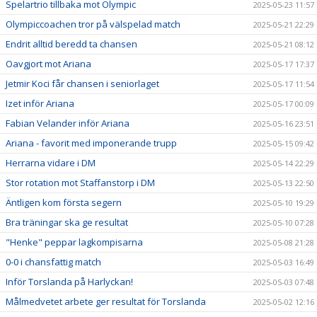
Spelartrio tillbaka mot Olympic
2025-05-23 11:57
Olympiccoachen tror på välspelad match
2025-05-21 22:29
Endrit alltid beredd ta chansen
2025-05-21 08:12
Oavgjort mot Ariana
2025-05-17 17:37
Jetmir Koci får chansen i seniorlaget
2025-05-17 11:54
Izet inför Ariana
2025-05-17 00:09
Fabian Velander inför Ariana
2025-05-16 23:51
Ariana - favorit med imponerande trupp
2025-05-15 09:42
Herrarna vidare i DM
2025-05-14 22:29
Stor rotation mot Staffanstorp i DM
2025-05-13 22:50
Äntligen kom första segern
2025-05-10 19:29
Bra träningar ska ge resultat
2025-05-10 07:28
"Henke" peppar lagkompisarna
2025-05-08 21:28
0-0 i chansfattig match
2025-05-03 16:49
Inför Torslanda på Harlyckan!
2025-05-03 07:48
Målmedvetet arbete ger resultat för Torslanda
2025-05-02 12:16