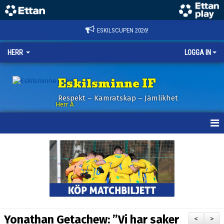
ESKILSCUPEN 2026!
HERR
LOGGA IN
Eskilsminne IF
Respekt – Kamratskap – Jämlikhet
Herr A
HEM
KALENDER
NYHETER
TRUPPEN
Yonathan Getachew: ”Vi har saker
<
>