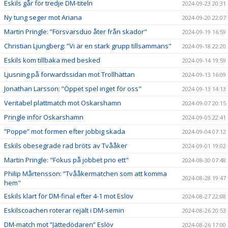
Eskils går för tredje DM-titeln
2024-09-23 20:31
Ny tung seger mot Ariana
2024-09-20 22:07
Martin Pringle: ”Försvarsduo åter från skador"
2024-09-19 16:59
Christian Ljungberg: ”Vi är en stark grupp tillsammans"
2024-09-18 22:20
Eskils kom tillbaka med besked
2024-09-14 19:59
Ljusning på forwardssidan mot Trollhättan
2024-09-13 16:09
Jonathan Larsson: ”Öppet spel inget för oss"
2024-09-13 14:13
Veritabel plattmatch mot Oskarshamn
2024-09-07 20:15
Pringle inför Oskarshamn
2024-09-05 22:41
”Poppe” mot formen efter jobbig skada
2024-09-04 07:12
Eskils obesegrade rad bröts av Tvååker
2024-09-01 19:02
Martin Pringle: "Fokus på jobbet prio ett"
2024-08-30 07:48
Philip Mårtensson: ”Tvååkermatchen som att komma
2024-08-28 19:47
hem"
Eskils klart för DM-final efter 4-1 mot Eslöv
2024-08-27 22:08
Eskilscoachen roterar rejält i DM-semin
2024-08-26 20:53
DM-match mot ”Jättedödaren” Eslöv
2024-08-26 17:00