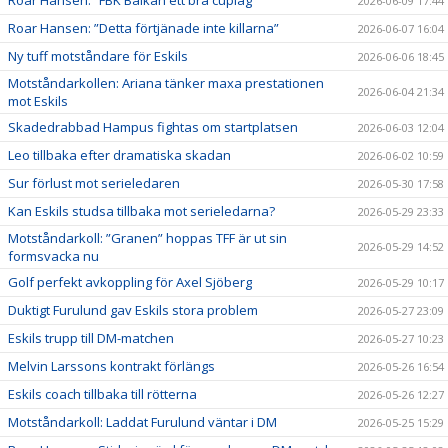
Roar Hansen: ”FBK Balkan ett bra cuplag ”
2026-06-09 17:44
Roar Hansen: ”Detta förtjänade inte killarna”
2026-06-07 16:04
Ny tuff motståndare för Eskils
2026-06-06 18:45
Motståndarkollen: Ariana tänker maxa prestationen
2026-06-04 21:34
mot Eskils
Skadedrabbad Hampus fightas om startplatsen
2026-06-03 12:04
Leo tillbaka efter dramatiska skadan
2026-06-02 10:59
Sur förlust mot serieledaren
2026-05-30 17:58
Kan Eskils studsa tillbaka mot serieledarna?
2026-05-29 23:33
Motståndarkoll: ”Granen” hoppas TFF är ut sin
2026-05-29 14:52
formsvacka nu
Golf perfekt avkoppling för Axel Sjöberg
2026-05-29 10:17
Duktigt Furulund gav Eskils stora problem
2026-05-27 23:09
Eskils trupp till DM-matchen
2026-05-27 10:23
Melvin Larssons kontrakt förlängs
2026-05-26 16:54
Eskils coach tillbaka till rötterna
2026-05-26 12:27
Motståndarkoll: Laddat Furulund väntar i DM
2026-05-25 15:29