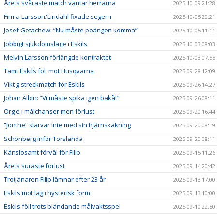
Årets svåraste match väntar herrarna
2025-10-09 21:28
Firma Larsson/Lindahl fixade segern
2025-10-05 20:21
Josef Getachew: ”Nu måste poängen komma”
2025-10-05 11:11
Jobbigt sjukdomsläge i Eskils
2025-10-03 08:03
Melvin Larsson förlängde kontraktet
2025-10-03 07:55
Tamt Eskils föll mot Husqvarna
2025-09-28 12:09
Viktig streckmatch för Eskils
2025-09-26 14:27
Johan Albin: ”Vi måste spika igen bakåt”
2025-09-26 08:11
Orgie i målchanser men förlust
2025-09-20 16:44
”Jonthe” slarvar inte med sin hjärnskakning
2025-09-20 08:19
Schönberg inför Torslanda
2025-09-20 08:11
Känslosamt förväl för Filip
2025-09-15 11:26
Årets suraste förlust
2025-09-14 20:42
Trotjänaren Filip lämnar efter 23 år
2025-09-13 17:00
Eskils mot lag i hysterisk form
2025-09-13 10:00
Eskils föll trots bländande målvaktsspel
2025-09-10 22:50