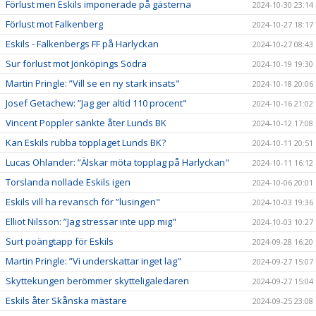
Förlust men Eskils imponerade på gästerna
2024-10-30 23:14
Förlust mot Falkenberg
2024-10-27 18:17
Eskils - Falkenbergs FF på Harlyckan
2024-10-27 08:43
Sur förlust mot Jönköpings Södra
2024-10-19 19:30
Martin Pringle: ”Vill se en ny stark insats"
2024-10-18 20:06
Josef Getachew: ”Jag ger altid 110 procent"
2024-10-16 21:02
Vincent Poppler sänkte åter Lunds BK
2024-10-12 17:08
Kan Eskils rubba topplaget Lunds BK?
2024-10-11 20:51
Lucas Ohlander: ”Älskar möta topplag på Harlyckan"
2024-10-11 16:12
Torslanda nollade Eskils igen
2024-10-06 20:01
Eskils vill ha revansch för ”lusingen"
2024-10-03 19:36
Elliot Nilsson: ”Jag stressar inte upp mig"
2024-10-03 10:27
Surt poängtapp för Eskils
2024-09-28 16:20
Martin Pringle: ”Vi underskattar inget lag"
2024-09-27 15:07
Skyttekungen berömmer skytteligaledaren
2024-09-27 15:04
Eskils åter Skånska mästare
2024-09-25 23:08