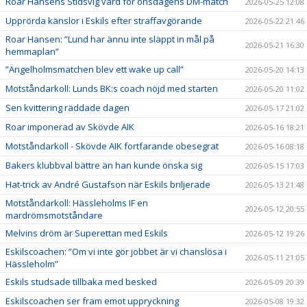
Roar Hansens Stidsvig värd för onsdagens DM-match
2026-05-25 12:08
Upprörda känslor i Eskils efter straffavgörande
2026-05-22 21:46
Roar Hansen: ”Lund har ännu inte släppt in mål på
2026-05-21 16:30
hemmaplan”
”Ängelholmsmatchen blev ett wake up call”
2026-05-20 14:13
Motståndarkoll: Lunds BK:s coach nöjd med starten
2026-05-20 11:02
Sen kvittering räddade dagen
2026-05-17 21:02
Roar imponerad av Skövde AIK
2026-05-16 18:21
Motståndarkoll - Skövde AIK fortfarande obesegrat
2026-05-16 08:18
Bakers klubbval bättre än han kunde önska sig
2026-05-15 17:03
Hat-trick av André Gustafson när Eskils briljerade
2026-05-13 21:48
Motståndarkoll: Hässleholms IF en
2026-05-12 20:55
mardrömsmotståndare
Melvins dröm är Superettan med Eskils
2026-05-12 19:26
Eskilscoachen: ”Om vi inte gör jobbet är vi chanslösa i
2026-05-11 21:05
Hässleholm”
Eskils studsade tillbaka med besked
2026-05-09 20:39
Eskilscoachen ser fram emot uppryckning
2026-05-08 19:32