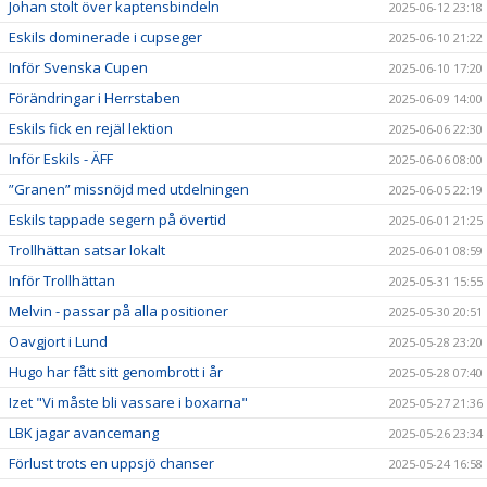
Johan stolt över kaptensbindeln
2025-06-12 23:18
Eskils dominerade i cupseger
2025-06-10 21:22
Inför Svenska Cupen
2025-06-10 17:20
Förändringar i Herrstaben
2025-06-09 14:00
Eskils fick en rejäl lektion
2025-06-06 22:30
Inför Eskils - ÄFF
2025-06-06 08:00
”Granen” missnöjd med utdelningen
2025-06-05 22:19
Eskils tappade segern på övertid
2025-06-01 21:25
Trollhättan satsar lokalt
2025-06-01 08:59
Inför Trollhättan
2025-05-31 15:55
Melvin - passar på alla positioner
2025-05-30 20:51
Oavgjort i Lund
2025-05-28 23:20
Hugo har fått sitt genombrott i år
2025-05-28 07:40
Izet "Vi måste bli vassare i boxarna"
2025-05-27 21:36
LBK jagar avancemang
2025-05-26 23:34
Förlust trots en uppsjö chanser
2025-05-24 16:58