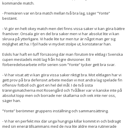
kommande match.
- Premiären var en bra match mellan två bra lag, säger ”Yonte”
bestämt.
- Vi gör en helt okey match men det finns vissa saker vi kan göra bättre
framöver. Onsala gör en del bra saker men vi har absolut lite vi kan
skruva på ytterligare. Vi hade lite tur men tur är något man ger sig
möjlighet att ha. I fjol hade vi mycket stolpe ut, konstaterar han.
Eskils har haft en tuff försäsong där man förutom tre elitlag i Svenska
cupen mestadels mött lag från högre divisioner. Ett
förberedelsearbete inför serien som ”Yonte” tycker gett bra svar.
- Vi har visat att vi kan göra vissa saker riktigt bra. Mot elitlagen har vi
gett prov på bra defensivt arbete medan vi mot andra lag spelade fin
offensiv fotboll och gjort en hel del mål. I de två sista
träningsmatcherna mot Rosengård och Tvååker var vi kanske inte på
absolut topp men och borrade ner skallarna och vek inte ner oss,
säger han.
”Yonte” berömmer gruppens inställning och sammansättning.
- Vi har en perfekt mix där unga hungriga killar kommit in och bidragit
med sin energi tillsammans med de nya lite äldre mera rutinerade