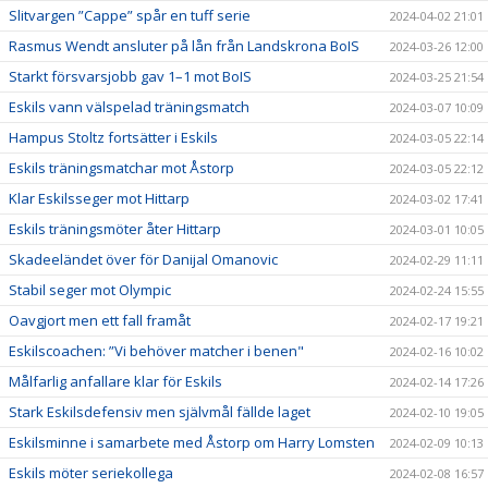
Slitvargen ”Cappe” spår en tuff serie
2024-04-02 21:01
Rasmus Wendt ansluter på lån från Landskrona BoIS
2024-03-26 12:00
Starkt försvarsjobb gav 1–1 mot BoIS
2024-03-25 21:54
Eskils vann välspelad träningsmatch
2024-03-07 10:09
Hampus Stoltz fortsätter i Eskils
2024-03-05 22:14
Eskils träningsmatchar mot Åstorp
2024-03-05 22:12
Klar Eskilsseger mot Hittarp
2024-03-02 17:41
Eskils träningsmöter åter Hittarp
2024-03-01 10:05
Skadeeländet över för Danijal Omanovic
2024-02-29 11:11
Stabil seger mot Olympic
2024-02-24 15:55
Oavgjort men ett fall framåt
2024-02-17 19:21
Eskilscoachen: ”Vi behöver matcher i benen"
2024-02-16 10:02
Målfarlig anfallare klar för Eskils
2024-02-14 17:26
Stark Eskilsdefensiv men självmål fällde laget
2024-02-10 19:05
Eskilsminne i samarbete med Åstorp om Harry Lomsten
2024-02-09 10:13
Eskils möter seriekollega
2024-02-08 16:57