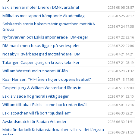
Eskils herrar möter Linero i DM-kvartsfinal
2026-08-05 08:57
Målkalas mot tappert kämpande Akademilag
2026-07-25 20:17
Solskenshistoria bakom träningsmatchen mot NKA
2026-07-24 17:35
Group
Nyförvärven och Eskils imponerade i DM-seger
2026-07-22 23:16
DM-match men fokus ligger på seriespelet
2026-07-22 07:06
Nosaby IF svårbesegrad motståndare i DM
2026-07-21 14:21
Talangen Casper Ljung en kreativ tekniker
2026-07-21 08:19
William Westerlund rutinerat HIF-lån
2026-07-20 21:32
Roar Hansen: ”HIF-lånen höjer truppens kvalitet”
2026-07-13 17:03
Casper Ljung & William Westerlund lånas in
2026-07-13 09:00
Eskils visade hög moral i viktig seger
2026-07-01 23:10
William tillbaka i Eskils - come back redan ikväll
2026-07-01 17:16
Eskilscoachen vill få bort ”bjudmålen”
2026-06-30 22:21
Avskedsmatch för Fabian Velander
2026-06-30 21:51
Motståndarkoll: Kristianstadcoachen vill dra det längsta
2026-06-29 21:50