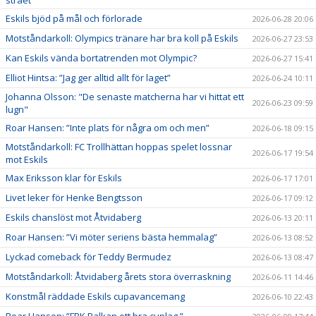
strået
Eskils bjöd på mål och förlorade
2026-06-28 20:06
Motståndarkoll: Olympics tränare har bra koll på Eskils
2026-06-27 23:53
Kan Eskils vända bortatrenden mot Olympic?
2026-06-27 15:41
Elliot Hintsa: ”Jag ger alltid allt för laget”
2026-06-24 10:11
Johanna Olsson: "De senaste matcherna har vi hittat ett
2026-06-23 09:59
lugn"
Roar Hansen: ”Inte plats för några om och men”
2026-06-18 09:15
Motståndarkoll: FC Trollhättan hoppas spelet lossnar
2026-06-17 19:54
mot Eskils
Max Eriksson klar för Eskils
2026-06-17 17:01
Livet leker för Henke Bengtsson
2026-06-17 09:12
Eskils chanslöst mot Åtvidaberg
2026-06-13 20:11
Roar Hansen: ”Vi möter seriens bästa hemmalag”
2026-06-13 08:52
Lyckad comeback för Teddy Bermudez
2026-06-13 08:47
Motståndarkoll: Åtvidaberg årets stora överraskning
2026-06-11 14:46
Konstmål räddade Eskils cupavancemang
2026-06-10 22:43