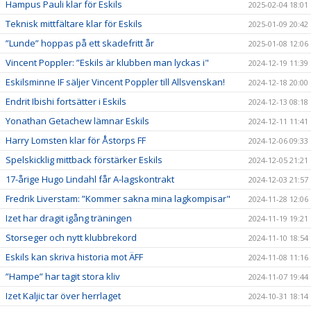
Hampus Pauli klar för Eskils
2025-02-04 18:01
Teknisk mittfältare klar för Eskils
2025-01-09 20:42
”Lunde” hoppas på ett skadefritt år
2025-01-08 12:06
Vincent Poppler: ”Eskils är klubben man lyckas i"
2024-12-19 11:39
Eskilsminne IF säljer Vincent Poppler till Allsvenskan!
2024-12-18 20:00
Endrit Ibishi fortsätter i Eskils
2024-12-13 08:18
Yonathan Getachew lämnar Eskils
2024-12-11 11:41
Harry Lomsten klar för Åstorps FF
2024-12-06 09:33
Spelskicklig mittback förstärker Eskils
2024-12-05 21:21
17-årige Hugo Lindahl får A-lagskontrakt
2024-12-03 21:57
Fredrik Liverstam: ”Kommer sakna mina lagkompisar"
2024-11-28 12:06
Izet har dragit igång träningen
2024-11-19 19:21
Storseger och nytt klubbrekord
2024-11-10 18:54
Eskils kan skriva historia mot ÄFF
2024-11-08 11:16
”Hampe” har tagit stora kliv
2024-11-07 19:44
Izet Kaljic tar över herrlaget
2024-10-31 18:14