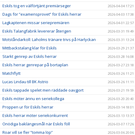
Eskils tog en välförtjänt premiärseger
2026-04-04 17:21
Dags för ”examensprovet” för Eskils herrar
2026-04-03 17:38
Lagkaptenen missar seriepremiären
2026-04-01 22:57
Eskils Talangfabrik levererar återigen
2026-03-31 19:49
Motståndarkoll: Laholms tränare trivs på Harlyckan
2026-03-31 13:24
Mittbackstalang klar för Eskils
2026-03-29 21:37
Starkt genrep av Eskils herrar
2026-03-28 16:08
Eskils herrar genrepar på bortaplan
2026-03-27 23:18
Matchflytt
2026-03-26 11:21
Lucas Lindau till BK Astrio
2026-03-26 11:11
Eskils tappade spelet men räddade oavgjort
2026-03-21 19:59
Eskils möter ännu en seriekollega
2026-03-20 20:40
Proppen ur för Eskils herrar
2026-03-14 18:01
Eskils herrar möter seriekonkurrent
2026-03-13 13:37
Onödiga baklängesmål när Eskils föll
2026-03-07 17:26
Roar vill se fler ”tomma löp”
2026-03-06 20:06