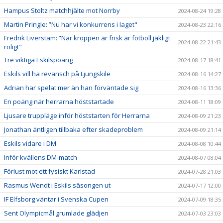
Hampus Stoltz matchhjälte mot Norrby
2024-08-24 19:28
Martin Pringle: ”Nu har vi konkurrens i laget"
2024-08-23 22:16
Fredrik Liverstam: ”När kroppen är frisk är fotboll jäkligt
2024-08-22 21:43
roligt"
Tre viktiga Eskilspoäng
2024-08-17 18:41
Eskils vill ha revansch på Ljungskile
2024-08-16 14:27
Adrian har spelat mer än han förväntade sig
2024-08-16 13:36
En poäng när herrarna höststartade
2024-08-11 18:09
Ljusare truppläge inför höststarten för Herrarna
2024-08-09 21:23
Jonathan äntligen tillbaka efter skadeproblem
2024-08-09 21:14
Eskils vidare i DM
2024-08-08 10:44
Inför kvällens DM-match
2024-08-07 08:04
Förlust mot ett fysiskt Karlstad
2024-07-28 21:03
Rasmus Wendt i Eskils säsongen ut
2024-07-17 12:00
IF Elfsborg väntar i Svenska Cupen
2024-07-09 18:35
Sent Olympicmål grumlade glädjen
2024-07-03 23:03