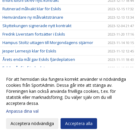
Endrit Ibishi skrev nytt kontrakt
2023-12-17 18:44
Rutinerad målvakt klar för Eskils
2023-12-15 17:32
Hemvändare ny målvaktstränare
2023-12-13 13:34
Skyttekungen signerade nytt kontrakt
2023-12-04 21:47
Fredrik Liverstam fortsätter i Eskils
2023-11-20 17:16
Hampus Stoltz uttagen till Morgondagens stjärnor
2023-11-14 10:15
Jesper Lernesjö klar för Eskils
2023-11-12 12:45
Årets enda mål gav Eskils fjärdeplatsen
2023-11-11 18:43
Eskils går för fjärdeplatsen
2023-11-10 09:32
”Olli” vill tangera klubbrekordet
2023-11-08 20:10
För att hemsidan ska fungera korrekt använder vi nödvändiga
FC Trollhättan - Eskilsminne IF
cookies från SportAdmin. Dessa går inte att stänga av.
2023-11-07 14:31
Föreningen kan också använda frivilliga cookies, t.ex. för
Revanschsugen ”Lunde” skrev på nytt kontrakt
2023-11-06 20:29
statistik eller marknadsföring. Du väljer själv om du vill
Johan Albin uttagen till Morgondagens stjärnor
2023-11-06 17:54
acceptera dessa.
Seger mot Lunds BK i sista hemmamatchen
2023-11-05 17:24
Anpassa dina val
Reinholdsson tillbaka i skadedrabbat Eskils
2023-11-03 09:57
Acceptera nödvändiga
Acceptera alla
Imponerande säsong av ”Bobbe"
2023-11-01 20:54