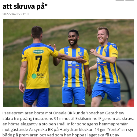
BILDGALLERI
att skruva på"
2022-04-05 21:18
KONTAKT
MATCHER
ETTAN SÖDRA
I seriepremiären borta mot Onsala BK kunde Yonathan Getachew
säkra tre poäng i matchens 91 minut till Eskilsminne IF genom att skruva
en hörna elegant via stolpen i mål. Inför söndagens hemmapremiär
mot gästande Assyriska BK på Harlyckan klockan 14 ger ”Yonte” sin syn
både på premiären och vad som han hoppas laget ska få ut av