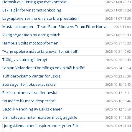
Heroisk avslutning gav nytt kontrakt
2025-11-08 20:23
Eskils går för vinst mot Jönköping
2025-11-08 07:24
Lagkaptenen vill ha en sista bra prestation
2025-11-07 13:29
Mustaschkampen - Team Ettan Södra vs Team Ettan Norra.
2025-11-03
Viktig seger men ny darrig match
2025-11-01 19:33
Hampus Stoltz mot toppformen
2025-10-31 13:32
”Varje spelare måste ta ansvar för sin roll”
2025-10-31 10:02
Tråkig avslutning i derbyt
2025-10-26 19:48
Fabian Velander: ”För många enkla mål bakåt”
2025-10-24 15:54
Tuff derbykamp väntar för Eskils
2025-10-23 20:39
Storseger för fokuserat Eskils
2025-10-18 19:50
Eskilscoachen vill se fler avslut
2025-10-17 13:11
”Vi måste bli mera desperata”
2025-10-16 16:46
Sagolik vändning av Eskils damer
2025-10-12 15:59
0-3 motsvarar inte insatsen mot Ljungskile
2025-10-11 16:38
Ljungskilematchen inspirerande tycker Elliot
2025-10-09 21:34