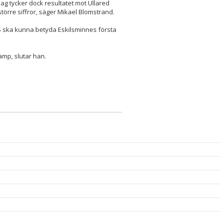
Jag tycker dock resultatet mot Ullared
 större siffror, säger Mikael Blomstrand.
IS ska kunna betyda Eskilsminnes första
amp, slutar han.