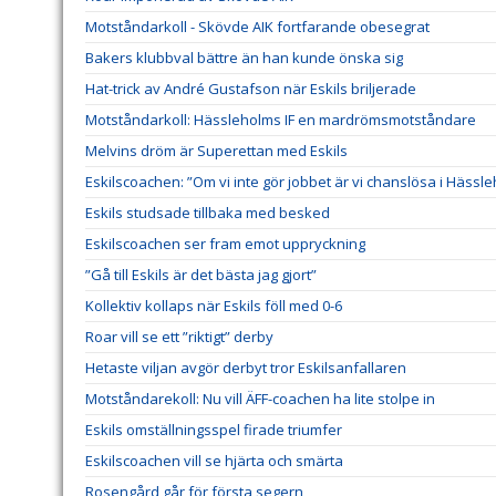
Motståndarkoll - Skövde AIK fortfarande obesegrat
Bakers klubbval bättre än han kunde önska sig
Hat-trick av André Gustafson när Eskils briljerade
Motståndarkoll: Hässleholms IF en mardrömsmotståndare
Melvins dröm är Superettan med Eskils
Eskilscoachen: ”Om vi inte gör jobbet är vi chanslösa i Hässl
Eskils studsade tillbaka med besked
Eskilscoachen ser fram emot uppryckning
”Gå till Eskils är det bästa jag gjort”
Kollektiv kollaps när Eskils föll med 0-6
Roar vill se ett ”riktigt” derby
Hetaste viljan avgör derbyt tror Eskilsanfallaren
Motståndarekoll: Nu vill ÄFF-coachen ha lite stolpe in
Eskils omställningsspel firade triumfer
Eskilscoachen vill se hjärta och smärta
Rosengård går för första segern