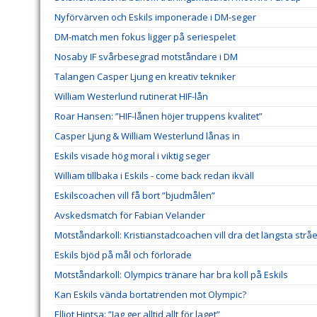
Nyförvärven och Eskils imponerade i DM-seger
DM-match men fokus ligger på seriespelet
Nosaby IF svårbesegrad motståndare i DM
Talangen Casper Ljung en kreativ tekniker
William Westerlund rutinerat HIF-lån
Roar Hansen: ”HIF-lånen höjer truppens kvalitet”
Casper Ljung & William Westerlund lånas in
Eskils visade hög moral i viktig seger
William tillbaka i Eskils - come back redan ikväll
Eskilscoachen vill få bort ”bjudmålen”
Avskedsmatch för Fabian Velander
Motståndarkoll: Kristianstadcoachen vill dra det längsta stråe
Eskils bjöd på mål och förlorade
Motståndarkoll: Olympics tränare har bra koll på Eskils
Kan Eskils vända bortatrenden mot Olympic?
Elliot Hintsa: ”Jag ger alltid allt för laget”