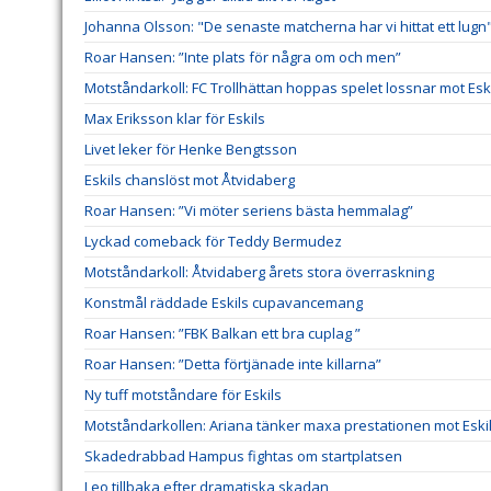
Johanna Olsson: "De senaste matcherna har vi hittat ett lugn
Roar Hansen: ”Inte plats för några om och men”
Motståndarkoll: FC Trollhättan hoppas spelet lossnar mot Esk
Max Eriksson klar för Eskils
Livet leker för Henke Bengtsson
Eskils chanslöst mot Åtvidaberg
Roar Hansen: ”Vi möter seriens bästa hemmalag”
Lyckad comeback för Teddy Bermudez
Motståndarkoll: Åtvidaberg årets stora överraskning
Konstmål räddade Eskils cupavancemang
Roar Hansen: ”FBK Balkan ett bra cuplag ”
Roar Hansen: ”Detta förtjänade inte killarna”
Ny tuff motståndare för Eskils
Motståndarkollen: Ariana tänker maxa prestationen mot Eski
Skadedrabbad Hampus fightas om startplatsen
Leo tillbaka efter dramatiska skadan