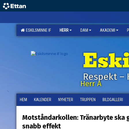
ESKILSMINNE IF
HERR
DAM
AKADEMI
Esk
Respekt – 
Herr A
HEM
KALENDER
NYHETER
TRUPPEN
BILDGALLERI
Motståndarkollen: Tränarbyte ska 
snabb effekt