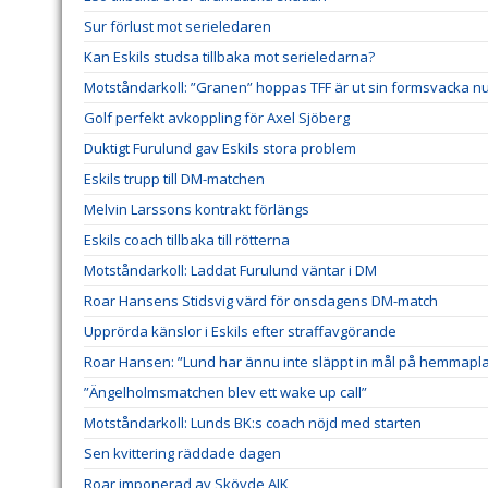
Sur förlust mot serieledaren
Kan Eskils studsa tillbaka mot serieledarna?
Motståndarkoll: ”Granen” hoppas TFF är ut sin formsvacka n
Golf perfekt avkoppling för Axel Sjöberg
Duktigt Furulund gav Eskils stora problem
Eskils trupp till DM-matchen
Melvin Larssons kontrakt förlängs
Eskils coach tillbaka till rötterna
Motståndarkoll: Laddat Furulund väntar i DM
Roar Hansens Stidsvig värd för onsdagens DM-match
Upprörda känslor i Eskils efter straffavgörande
Roar Hansen: ”Lund har ännu inte släppt in mål på hemmapl
”Ängelholmsmatchen blev ett wake up call”
Motståndarkoll: Lunds BK:s coach nöjd med starten
Sen kvittering räddade dagen
Roar imponerad av Skövde AIK