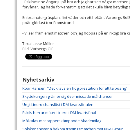
- Eskilsminne ångar ju på bra och jag har sett några matcher. 
förvånar. Jag hade förväntat mig att det skulle blivit betydligt
En bra naturgräsplan, fint väder och ett heltänt Varbergs Bo
poängförlust tror Blomstrand.
- Vi ser fram emot matchen och jag hoppas på en riktigt bra k
Text: Lasse Möller
Bild: Varbergs GIF
Nyhetsarkiv
Roar Hansen: ”Det krävs en hög prestation för att ta poäng”
Skyttekungen grämer sig över missade målchanser
Ungt Linero chanslöst i DM-kvartsfinalen
Eskils herrar möter Linero i DM-kvartsfinal
Målkalas mot tappert kämpande Akademilag
Solskenshistoria bakom träningsmatchen mot NKA Group