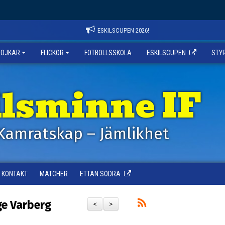
ESKILSCUPEN 2026!
POJKAR
FLICKOR
FOTBOLLSSKOLA
ESKILSCUPEN
STY
ilsminne IF
Kamratskap – Jämlikhet
KONTAKT
MATCHER
ETTAN SÖDRA
ge Varberg
<
>