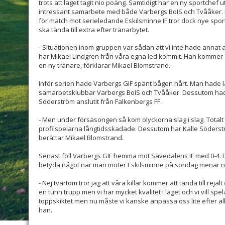
trots att laget tagit nio poäng. Samtidigt har en ny sportchef 
intressant samarbete med både Varbergs BoIS och Tvååker. N
för match mot serieledande Eskilsminne IF tror dock nye spo
ska tända till extra efter tränarbytet.
- Situationen inom gruppen var sådan att vi inte hade annat a
har Mikael Lindgren från våra egna led kommit. Han kommer at
en ny tränare, förklarar Mikael Blomstrand.
Inför serien hade Varbergs GIF spänt bågen hårt. Man hade lå
samarbetsklubbar Varbergs BoIS och Tvååker. Dessutom had
Söderström anslutit från Falkenbergs FF.
- Men under försäsongen så kom olyckorna slag i slag. Totalt
profilspelarna långtidsskadade. Dessutom har Kalle Söderstr
berättar Mikael Blomstrand.
Senast föll Varbergs GIF hemma mot Sävedalens IF med 0-4.
betyda något när man möter Eskilsminne på söndag menar n
- Nej tvärtom tror jag att våra killar kommer att tända till rejäl
en tunn trupp men vi har mycket kvalitet i laget och vi vill spel
toppskiktet men nu måste vi kanske anpassa oss lite efter 
han.