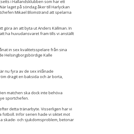
utsetts i Hallandsklubben som har ett
är laget på söndag åker till Harlyckan
rtchefen Mikael Blomstrand att spelarna
tt göra än att byta ut Anders Källman. In
t ha huvudansvaret fram tills vi anställt
nat in sex kvalitetsspelare från sina
e Helsingborgsbördige Kalle
 är nu fyra av de sex inlånade
öm dragit en baksida och är borta,
 Den matchen ska dock inte behöva
ye sportchefen.
t efter detta tränarbyte. Visserligen har vi
a fotboll. Inför serien hade vi siktet mot
alla skade- och sjukdomsproblem, betonar