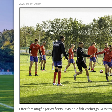
2022-05-04 09:59
Efter fem omgångar av årets Division 2 fick Varbergs GIF:s t