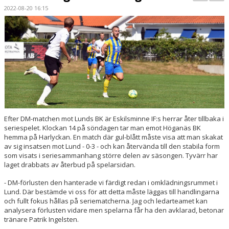
BILDGALLERI
2022-08-20 16:15
KONTAKT
MATCHER
ETTAN SÖDRA
Efter DM-matchen mot Lunds BK är Eskilsminne IF:s herrar åter tillbaka i
seriespelet.
Klockan 14 på söndagen
tar man emot Höganäs BK
hemma på Harlyckan. En match där gul-blått måste visa att man skakat
av sig insatsen mot Lund - 0-3 - och kan återvända till den stabila form
som visats i seriesammanhang större delen av säsongen. Tyvärr har
laget drabbats av återbud på spelarsidan.
- DM-förlusten den hanterade vi färdigt redan i omklädningsrummet i
Lund. Där bestämde vi oss för att detta måste läggas till handlingarna
och fullt fokus hållas på seriematcherna. Jag och ledarteamet kan
analysera förlusten vidare men spelarna får ha den avklarad, betonar
tränare Patrik Ingelsten.