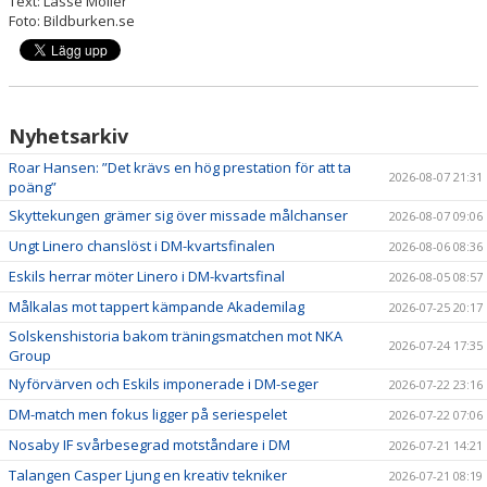
Text: Lasse Möller
Foto:
Bildburken.se
Nyhetsarkiv
Roar Hansen: ”Det krävs en hög prestation för att ta
2026-08-07 21:31
poäng”
Skyttekungen grämer sig över missade målchanser
2026-08-07 09:06
Ungt Linero chanslöst i DM-kvartsfinalen
2026-08-06 08:36
Eskils herrar möter Linero i DM-kvartsfinal
2026-08-05 08:57
Målkalas mot tappert kämpande Akademilag
2026-07-25 20:17
Solskenshistoria bakom träningsmatchen mot NKA
2026-07-24 17:35
Group
Nyförvärven och Eskils imponerade i DM-seger
2026-07-22 23:16
DM-match men fokus ligger på seriespelet
2026-07-22 07:06
Nosaby IF svårbesegrad motståndare i DM
2026-07-21 14:21
Talangen Casper Ljung en kreativ tekniker
2026-07-21 08:19