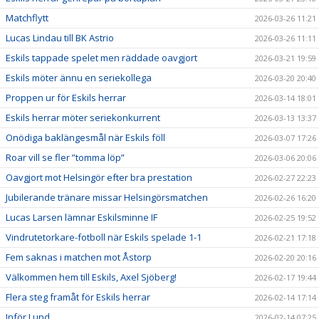
Matchflytt
2026-03-26 11:21
Lucas Lindau till BK Astrio
2026-03-26 11:11
Eskils tappade spelet men räddade oavgjort
2026-03-21 19:59
Eskils möter ännu en seriekollega
2026-03-20 20:40
Proppen ur för Eskils herrar
2026-03-14 18:01
Eskils herrar möter seriekonkurrent
2026-03-13 13:37
Onödiga baklängesmål när Eskils föll
2026-03-07 17:26
Roar vill se fler ”tomma löp”
2026-03-06 20:06
Oavgjort mot Helsingör efter bra prestation
2026-02-27 22:23
Jubilerande tränare missar Helsingörsmatchen
2026-02-26 16:20
Lucas Larsen lämnar Eskilsminne IF
2026-02-25 19:52
Vindrutetorkare-fotboll när Eskils spelade 1-1
2026-02-21 17:18
Fem saknas i matchen mot Åstorp
2026-02-20 20:16
Välkommen hem till Eskils, Axel Sjöberg!
2026-02-17 19:44
Flera steg framåt för Eskils herrar
2026-02-14 17:14
Inför Lund
2026-02-14 07:25