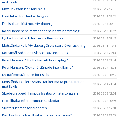
mot Eskils
Max Eriksson klar för Eskils
2026-06-17 17:01
Livet leker för Henke Bengtsson
2026-06-17 09:12
Eskils chanslöst mot Åtvidaberg
2026-06-13 20:11
Roar Hansen: ”Vi möter seriens bästa hemmalag”
2026-06-13 08:52
Lyckad comeback för Teddy Bermudez
2026-06-13 08:47
Motståndarkoll: Åtvidaberg årets stora överraskning
2026-06-11 14:46
Konstmål räddade Eskils cupavancemang
2026-06-10 22:43
Roar Hansen: ”FBK Balkan ett bra cuplag ”
2026-06-09 17:44
Roar Hansen: ”Detta förtjänade inte killarna”
2026-06-07 16:04
Ny tuff motståndare för Eskils
2026-06-06 18:45
Motståndarkollen: Ariana tänker maxa prestationen
2026-06-04 21:34
mot Eskils
Skadedrabbad Hampus fightas om startplatsen
2026-06-03 12:04
Leo tillbaka efter dramatiska skadan
2026-06-02 10:59
Sur förlust mot serieledaren
2026-05-30 17:58
Kan Eskils studsa tillbaka mot serieledarna?
2026-05-29 23:33