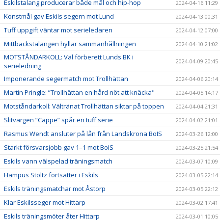
Eskilstalang producerar både mål och hip-hop
2024-04-16 11:29
Konstmål gav Eskils segern mot Lund
2024-04-13 00:31
Tuff uppgift väntar mot serieledaren
2024-04-12 07:00
Mittbackstalangen hyllar sammanhållningen
2024-04-10 21:02
MOTSTÅNDARKOLL: Väl förberett Lunds BK i
2024-04-09 20:45
serieledning
Imponerande segermatch mot Trollhättan
2024-04-06 20:14
Martin Pringle: ”Trollhättan en hård nöt att knäcka"
2024-04-05 14:17
Motståndarkoll: Vältränat Trollhättan siktar på toppen
2024-04-04 21:31
Slitvargen ”Cappe” spår en tuff serie
2024-04-02 21:01
Rasmus Wendt ansluter på lån från Landskrona BoIS
2024-03-26 12:00
Starkt försvarsjobb gav 1–1 mot BoIS
2024-03-25 21:54
Eskils vann välspelad träningsmatch
2024-03-07 10:09
Hampus Stoltz fortsätter i Eskils
2024-03-05 22:14
Eskils träningsmatchar mot Åstorp
2024-03-05 22:12
Klar Eskilsseger mot Hittarp
2024-03-02 17:41
Eskils träningsmöter åter Hittarp
2024-03-01 10:05