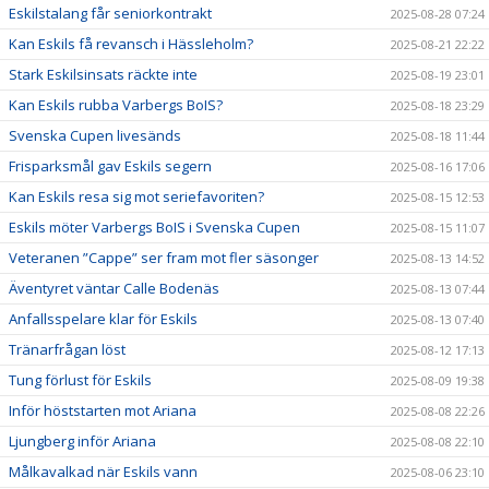
Eskilstalang får seniorkontrakt
2025-08-28 07:24
Kan Eskils få revansch i Hässleholm?
2025-08-21 22:22
Stark Eskilsinsats räckte inte
2025-08-19 23:01
Kan Eskils rubba Varbergs BoIS?
2025-08-18 23:29
Svenska Cupen livesänds
2025-08-18 11:44
Frisparksmål gav Eskils segern
2025-08-16 17:06
Kan Eskils resa sig mot seriefavoriten?
2025-08-15 12:53
Eskils möter Varbergs BoIS i Svenska Cupen
2025-08-15 11:07
Veteranen ”Cappe” ser fram mot fler säsonger
2025-08-13 14:52
Äventyret väntar Calle Bodenäs
2025-08-13 07:44
Anfallsspelare klar för Eskils
2025-08-13 07:40
Tränarfrågan löst
2025-08-12 17:13
Tung förlust för Eskils
2025-08-09 19:38
Inför höststarten mot Ariana
2025-08-08 22:26
Ljungberg inför Ariana
2025-08-08 22:10
Målkavalkad när Eskils vann
2025-08-06 23:10