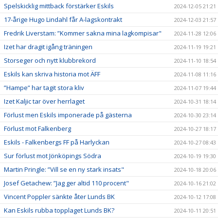
Spelskicklig mittback förstärker Eskils
2024-12-05 21:21
17-årige Hugo Lindahl får A-lagskontrakt
2024-12-03 21:57
Fredrik Liverstam: ”Kommer sakna mina lagkompisar"
2024-11-28 12:06
Izet har dragit igång träningen
2024-11-19 19:21
Storseger och nytt klubbrekord
2024-11-10 18:54
Eskils kan skriva historia mot ÄFF
2024-11-08 11:16
”Hampe” har tagit stora kliv
2024-11-07 19:44
Izet Kaljic tar över herrlaget
2024-10-31 18:14
Förlust men Eskils imponerade på gästerna
2024-10-30 23:14
Förlust mot Falkenberg
2024-10-27 18:17
Eskils - Falkenbergs FF på Harlyckan
2024-10-27 08:43
Sur förlust mot Jönköpings Södra
2024-10-19 19:30
Martin Pringle: ”Vill se en ny stark insats"
2024-10-18 20:06
Josef Getachew: ”Jag ger altid 110 procent"
2024-10-16 21:02
Vincent Poppler sänkte åter Lunds BK
2024-10-12 17:08
Kan Eskils rubba topplaget Lunds BK?
2024-10-11 20:51