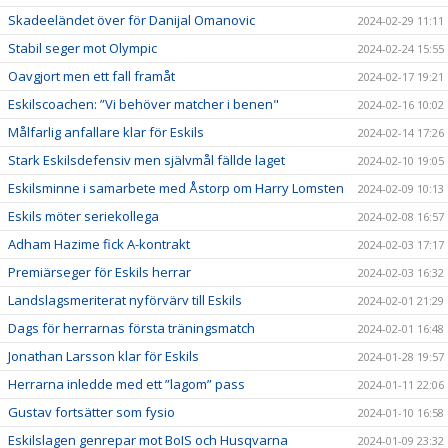
Skadeeländet över för Danijal Omanovic
2024-02-29 11:11
Stabil seger mot Olympic
2024-02-24 15:55
Oavgjort men ett fall framåt
2024-02-17 19:21
Eskilscoachen: ”Vi behöver matcher i benen"
2024-02-16 10:02
Målfarlig anfallare klar för Eskils
2024-02-14 17:26
Stark Eskilsdefensiv men självmål fällde laget
2024-02-10 19:05
Eskilsminne i samarbete med Åstorp om Harry Lomsten
2024-02-09 10:13
Eskils möter seriekollega
2024-02-08 16:57
Adham Hazime fick A-kontrakt
2024-02-03 17:17
Premiärseger för Eskils herrar
2024-02-03 16:32
Landslagsmeriterat nyförvärv till Eskils
2024-02-01 21:29
Dags för herrarnas första träningsmatch
2024-02-01 16:48
Jonathan Larsson klar för Eskils
2024-01-28 19:57
Herrarna inledde med ett ”lagom” pass
2024-01-11 22:06
Gustav fortsätter som fysio
2024-01-10 16:58
Eskilslagen genrepar mot BoIS och Husqvarna
2024-01-09 23:32