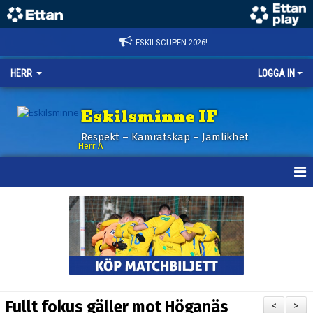
ESKILSCUPEN 2026!
HERR
LOGGA IN
Eskilsminne IF
Respekt – Kamratskap – Jämlikhet
Herr A
HEM
KALENDER
NYHETER
TRUPPEN
Fullt fokus gäller mot Höganäs
<
>