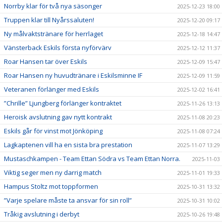
Norrby klar för två nya säsonger
2025-12-23 18:00
Truppen klar till Nyårssaluten!
2025-12-20 09:17
Ny målvaktstränare för herrlaget
2025-12-18 14:47
Vänsterback Eskils första nyförvärv
2025-12-12 11:37
Roar Hansen tar över Eskils
2025-12-09 15:47
Roar Hansen ny huvudtränare i Eskilsminne IF
2025-12-09 11:59
Veteranen förlänger med Eskils
2025-12-02 16:41
”Chrille” Ljungberg förlänger kontraktet
2025-11-26 13:13
Heroisk avslutning gav nytt kontrakt
2025-11-08 20:23
Eskils går för vinst mot Jönköping
2025-11-08 07:24
Lagkaptenen vill ha en sista bra prestation
2025-11-07 13:29
Mustaschkampen - Team Ettan Södra vs Team Ettan Norra.
2025-11-03
Viktig seger men ny darrig match
2025-11-01 19:33
Hampus Stoltz mot toppformen
2025-10-31 13:32
”Varje spelare måste ta ansvar för sin roll”
2025-10-31 10:02
Tråkig avslutning i derbyt
2025-10-26 19:48