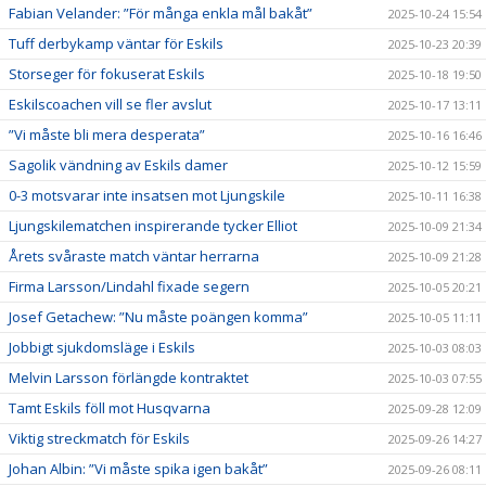
Fabian Velander: ”För många enkla mål bakåt”
2025-10-24 15:54
Tuff derbykamp väntar för Eskils
2025-10-23 20:39
Storseger för fokuserat Eskils
2025-10-18 19:50
Eskilscoachen vill se fler avslut
2025-10-17 13:11
”Vi måste bli mera desperata”
2025-10-16 16:46
Sagolik vändning av Eskils damer
2025-10-12 15:59
0-3 motsvarar inte insatsen mot Ljungskile
2025-10-11 16:38
Ljungskilematchen inspirerande tycker Elliot
2025-10-09 21:34
Årets svåraste match väntar herrarna
2025-10-09 21:28
Firma Larsson/Lindahl fixade segern
2025-10-05 20:21
Josef Getachew: ”Nu måste poängen komma”
2025-10-05 11:11
Jobbigt sjukdomsläge i Eskils
2025-10-03 08:03
Melvin Larsson förlängde kontraktet
2025-10-03 07:55
Tamt Eskils föll mot Husqvarna
2025-09-28 12:09
Viktig streckmatch för Eskils
2025-09-26 14:27
Johan Albin: ”Vi måste spika igen bakåt”
2025-09-26 08:11