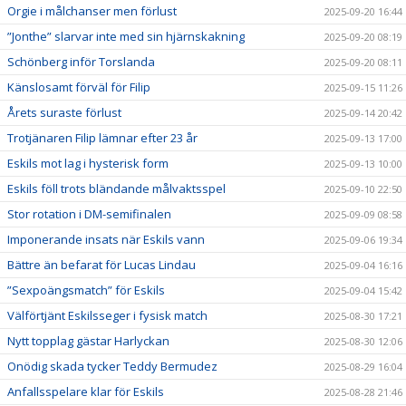
Orgie i målchanser men förlust
2025-09-20 16:44
”Jonthe” slarvar inte med sin hjärnskakning
2025-09-20 08:19
Schönberg inför Torslanda
2025-09-20 08:11
Känslosamt förväl för Filip
2025-09-15 11:26
Årets suraste förlust
2025-09-14 20:42
Trotjänaren Filip lämnar efter 23 år
2025-09-13 17:00
Eskils mot lag i hysterisk form
2025-09-13 10:00
Eskils föll trots bländande målvaktsspel
2025-09-10 22:50
Stor rotation i DM-semifinalen
2025-09-09 08:58
Imponerande insats när Eskils vann
2025-09-06 19:34
Bättre än befarat för Lucas Lindau
2025-09-04 16:16
”Sexpoängsmatch” för Eskils
2025-09-04 15:42
Välförtjänt Eskilsseger i fysisk match
2025-08-30 17:21
Nytt topplag gästar Harlyckan
2025-08-30 12:06
Onödig skada tycker Teddy Bermudez
2025-08-29 16:04
Anfallsspelare klar för Eskils
2025-08-28 21:46