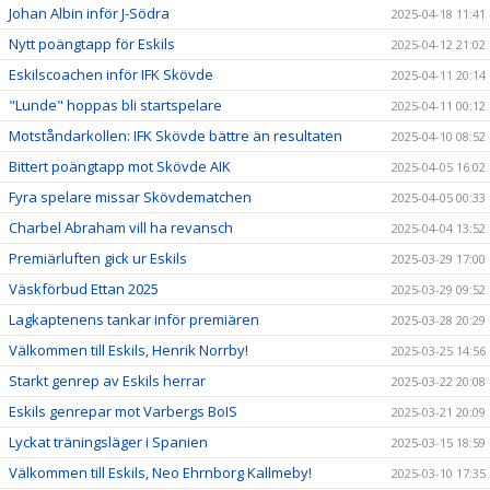
Johan Albin inför J-Södra
2025-04-18 11:41
Nytt poängtapp för Eskils
2025-04-12 21:02
Eskilscoachen inför IFK Skövde
2025-04-11 20:14
"Lunde" hoppas bli startspelare
2025-04-11 00:12
Motståndarkollen: IFK Skövde bättre än resultaten
2025-04-10 08:52
Bittert poängtapp mot Skövde AIK
2025-04-05 16:02
Fyra spelare missar Skövdematchen
2025-04-05 00:33
Charbel Abraham vill ha revansch
2025-04-04 13:52
Premiärluften gick ur Eskils
2025-03-29 17:00
Väskförbud Ettan 2025
2025-03-29 09:52
Lagkaptenens tankar inför premiären
2025-03-28 20:29
Välkommen till Eskils, Henrik Norrby!
2025-03-25 14:56
Starkt genrep av Eskils herrar
2025-03-22 20:08
Eskils genrepar mot Varbergs BoIS
2025-03-21 20:09
Lyckat träningsläger i Spanien
2025-03-15 18:59
Välkommen till Eskils, Neo Ehrnborg Kallmeby!
2025-03-10 17:35