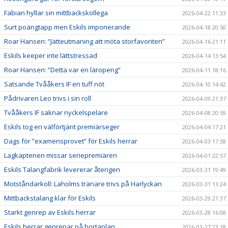
Fabian hyllar sin mittbackskollega
2026-04-22 11:33
Surt poängtapp men Eskils imponerande
2026-04-18 20:50
Roar Hansen: ”Jätteutmaning att möta storfavoriten”
2026-04-16 21:11
Eskils keeper inte lättstressad
2026-04-14 13:54
Roar Hansen: ”Detta var en läropeng”
2026-04-11 18:16
Satsande Tvååkers IF en tuff nöt
2026-04-10 14:42
Pådrivaren Leo trivs i sin roll
2026-04-09 21:37
Tvååkers IF saknar nyckelspelare
2026-04-08 20:59
Eskils tog en välförtjänt premiärseger
2026-04-04 17:21
Dags för ”examensprovet” för Eskils herrar
2026-04-03 17:38
Lagkaptenen missar seriepremiären
2026-04-01 22:57
Eskils Talangfabrik levererar återigen
2026-03-31 19:49
Motståndarkoll: Laholms tränare trivs på Harlyckan
2026-03-31 13:24
Mittbackstalang klar för Eskils
2026-03-29 21:37
Starkt genrep av Eskils herrar
2026-03-28 16:08
Eskils herrar genrepar på bortaplan
2026-03-27 23:18