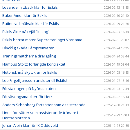
Lovande mittback klar för Eskils
2026-02-13 18:53
Baker Amer klar för Eskils
2026-02-10 21:40
Rutinerad målvakt klar för Eskils
2026-02-09 21:56
Eskils åkte på rejäl ”lusing”
2026-02-07 16:38
Eskils herrar möter Superettanlaget Värnamo
2026-02-06 20:07
Olycklig skada i årspremiären
2026-01-24 17:25
Träningsmatcherna drar igång!
2026-01-24 08:44
Hampus Stoltz förlängde kontraktet
2026-01-19 09:04
Notorisk målskytt klar för Eskils
2026-01-08 16:53
Leo Frigell Jansson ansluter till Eskils!
2026-01-07 18:46
Första dagen på Nyårssaluten
2026-01-03 17:34
Försäsongsmatcher för Herr
2026-01-02 15:14
Anders Schönberg fortsätter som assisterande
2025-12-30 21:19
Linus fortsätter som assisterande tränare i
2025-12-29 17:03
Herrseniorerna
Johan Albin klar för IK Oddevold
2025-12-26 20:55