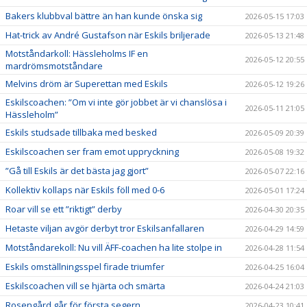
Bakers klubbval bättre än han kunde önska sig
2026-05-15 17:03
Hat-trick av André Gustafson när Eskils briljerade
2026-05-13 21:48
Motståndarkoll: Hässleholms IF en
2026-05-12 20:55
mardrömsmotståndare
Melvins dröm är Superettan med Eskils
2026-05-12 19:26
Eskilscoachen: ”Om vi inte gör jobbet är vi chanslösa i
2026-05-11 21:05
Hässleholm”
Eskils studsade tillbaka med besked
2026-05-09 20:39
Eskilscoachen ser fram emot uppryckning
2026-05-08 19:32
”Gå till Eskils är det bästa jag gjort”
2026-05-07 22:16
Kollektiv kollaps när Eskils föll med 0-6
2026-05-01 17:24
Roar vill se ett ”riktigt” derby
2026-04-30 20:35
Hetaste viljan avgör derbyt tror Eskilsanfallaren
2026-04-29 14:59
Motståndarekoll: Nu vill ÄFF-coachen ha lite stolpe in
2026-04-28 11:54
Eskils omställningsspel firade triumfer
2026-04-25 16:04
Eskilscoachen vill se hjärta och smärta
2026-04-24 21:03
Rosengård går för första segern
2026-04-23 10:41