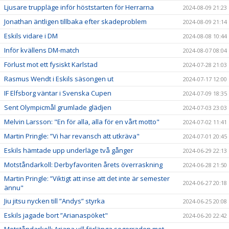
Ljusare truppläge inför höststarten för Herrarna
2024-08-09 21:23
Jonathan äntligen tillbaka efter skadeproblem
2024-08-09 21:14
Eskils vidare i DM
2024-08-08 10:44
Inför kvällens DM-match
2024-08-07 08:04
Förlust mot ett fysiskt Karlstad
2024-07-28 21:03
Rasmus Wendt i Eskils säsongen ut
2024-07-17 12:00
IF Elfsborg väntar i Svenska Cupen
2024-07-09 18:35
Sent Olympicmål grumlade glädjen
2024-07-03 23:03
Melvin Larsson: "En för alla, alla för en vårt motto"
2024-07-02 11:41
Martin Pringle: ”Vi har revansch att utkräva"
2024-07-01 20:45
Eskils hämtade upp underläge två gånger
2024-06-29 22:13
Motståndarkoll: Derbyfavoriten årets överraskning
2024-06-28 21:50
Martin Pringle: ”Viktigt att inse att det inte är semester
2024-06-27 20:18
ännu"
Jiu jitsu nycken till ”Andys” styrka
2024-06-25 20:08
Eskils jagade bort ”Arianaspöket"
2024-06-20 22:42
Motståndarkoll: Ariana vill förlänga segerraden mot