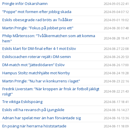
Pringle inför Oskarshamn
2024-09-05 22:41
”Poppe” mot formen efter jobbig skada
2024-09-04 07:12
Eskils obesegrade rad bröts av Tvååker
2024-09-01 19:02
Martin Pringle: "Fokus på jobbet prio ett"
2024-08-30 07:48
Philip Mårtensson: ”Tvååkermatchen som att komma
2024-08-28 19:47
hem"
Eskils klart för DM-final efter 4-1 mot Eslöv
2024-08-27 22:08
Eskilscoachen roterar rejält i DM-semin
2024-08-26 20:53
DM-match mot ”Jättedödaren” Eslöv
2024-08-26 17:00
Hampus Stoltz matchhjälte mot Norrby
2024-08-24 19:28
Martin Pringle: ”Nu har vi konkurrens i laget"
2024-08-23 22:16
Fredrik Liverstam: ”När kroppen är frisk är fotboll jäkligt
2024-08-22 21:43
roligt"
Tre viktiga Eskilspoäng
2024-08-17 18:41
Eskils vill ha revansch på Ljungskile
2024-08-16 14:27
Adrian har spelat mer än han förväntade sig
2024-08-16 13:36
En poäng när herrarna höststartade
2024-08-11 18:09