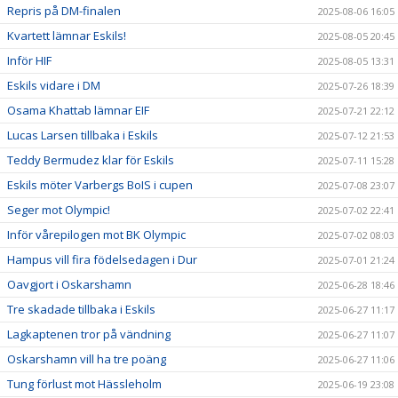
Repris på DM-finalen
2025-08-06 16:05
Kvartett lämnar Eskils!
2025-08-05 20:45
Inför HIF
2025-08-05 13:31
Eskils vidare i DM
2025-07-26 18:39
Osama Khattab lämnar EIF
2025-07-21 22:12
Lucas Larsen tillbaka i Eskils
2025-07-12 21:53
Teddy Bermudez klar för Eskils
2025-07-11 15:28
Eskils möter Varbergs BoIS i cupen
2025-07-08 23:07
Seger mot Olympic!
2025-07-02 22:41
Inför vårepilogen mot BK Olympic
2025-07-02 08:03
Hampus vill fira födelsedagen i Dur
2025-07-01 21:24
Oavgjort i Oskarshamn
2025-06-28 18:46
Tre skadade tillbaka i Eskils
2025-06-27 11:17
Lagkaptenen tror på vändning
2025-06-27 11:07
Oskarshamn vill ha tre poäng
2025-06-27 11:06
Tung förlust mot Hässleholm
2025-06-19 23:08