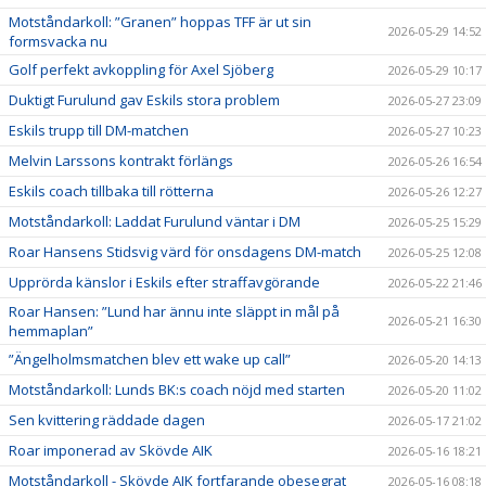
Motståndarkoll: ”Granen” hoppas TFF är ut sin
2026-05-29 14:52
formsvacka nu
Golf perfekt avkoppling för Axel Sjöberg
2026-05-29 10:17
Duktigt Furulund gav Eskils stora problem
2026-05-27 23:09
Eskils trupp till DM-matchen
2026-05-27 10:23
Melvin Larssons kontrakt förlängs
2026-05-26 16:54
Eskils coach tillbaka till rötterna
2026-05-26 12:27
Motståndarkoll: Laddat Furulund väntar i DM
2026-05-25 15:29
Roar Hansens Stidsvig värd för onsdagens DM-match
2026-05-25 12:08
Upprörda känslor i Eskils efter straffavgörande
2026-05-22 21:46
Roar Hansen: ”Lund har ännu inte släppt in mål på
2026-05-21 16:30
hemmaplan”
”Ängelholmsmatchen blev ett wake up call”
2026-05-20 14:13
Motståndarkoll: Lunds BK:s coach nöjd med starten
2026-05-20 11:02
Sen kvittering räddade dagen
2026-05-17 21:02
Roar imponerad av Skövde AIK
2026-05-16 18:21
Motståndarkoll - Skövde AIK fortfarande obesegrat
2026-05-16 08:18