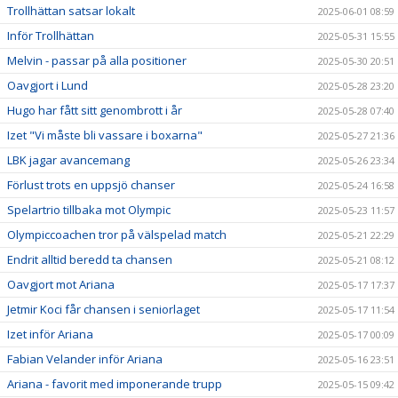
Trollhättan satsar lokalt
2025-06-01 08:59
Inför Trollhättan
2025-05-31 15:55
Melvin - passar på alla positioner
2025-05-30 20:51
Oavgjort i Lund
2025-05-28 23:20
Hugo har fått sitt genombrott i år
2025-05-28 07:40
Izet "Vi måste bli vassare i boxarna"
2025-05-27 21:36
LBK jagar avancemang
2025-05-26 23:34
Förlust trots en uppsjö chanser
2025-05-24 16:58
Spelartrio tillbaka mot Olympic
2025-05-23 11:57
Olympiccoachen tror på välspelad match
2025-05-21 22:29
Endrit alltid beredd ta chansen
2025-05-21 08:12
Oavgjort mot Ariana
2025-05-17 17:37
Jetmir Koci får chansen i seniorlaget
2025-05-17 11:54
Izet inför Ariana
2025-05-17 00:09
Fabian Velander inför Ariana
2025-05-16 23:51
Ariana - favorit med imponerande trupp
2025-05-15 09:42