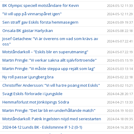
BK Olympic speciell motståndare för Kevin
2024-05-12 11:33
”Vi vill upp på vinnarspåret igen"
2024-05-12 11:29
Sen straff gav Eskils första hemmasegern
2024-05-09 19:37
Onsala BK gästar Harlyckan
2024-05-08 22:18
Josef Getachew: ”Vi är överens om vad som krävs av
2024-05-07 22:41
oss"
Motståndarkoll – ”Eskils blir en superutmaning"
2024-05-07 22:19
Martin Pringle: ”Vi verkar sakna allt självförtroende"
2024-05-05 15:19
Martin Pringle: ”Vi måste steppa upp rejält som lag"
2024-05-03 13:14
Ny roll passar Ljungberg bra
2024-05-02 22:18
Christoffer Andersson: ”Vi vill ha tre poäng mot Eskils"
2024-05-02 15:21
Svagt Eskils förlorade i Ljungskile
2024-04-28 20:17
Hemmaförlust mot Jönköpings Södra
2024-04-21 13:33
Martin Pringle: ”Det lär bli en underhållande match"
2024-04-19 10:03
Motståndarkoll: Patrik Ingelsten nöjd med seriestarten
2024-04-18 09:35
2024-04-12 Lunds BK - Eskilsminne IF 1-2 (0-1)
2024-04-16 20:34