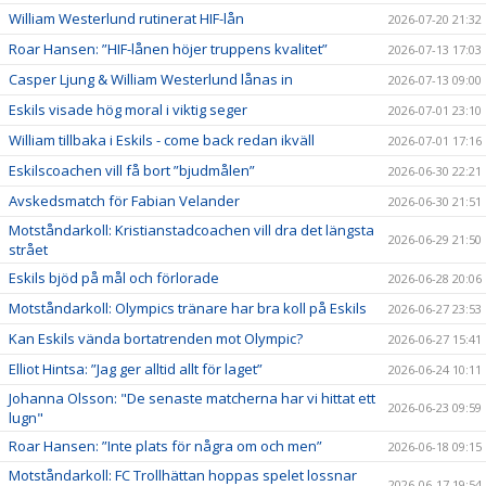
William Westerlund rutinerat HIF-lån
2026-07-20 21:32
Roar Hansen: ”HIF-lånen höjer truppens kvalitet”
2026-07-13 17:03
Casper Ljung & William Westerlund lånas in
2026-07-13 09:00
Eskils visade hög moral i viktig seger
2026-07-01 23:10
William tillbaka i Eskils - come back redan ikväll
2026-07-01 17:16
Eskilscoachen vill få bort ”bjudmålen”
2026-06-30 22:21
Avskedsmatch för Fabian Velander
2026-06-30 21:51
Motståndarkoll: Kristianstadcoachen vill dra det längsta
2026-06-29 21:50
strået
Eskils bjöd på mål och förlorade
2026-06-28 20:06
Motståndarkoll: Olympics tränare har bra koll på Eskils
2026-06-27 23:53
Kan Eskils vända bortatrenden mot Olympic?
2026-06-27 15:41
Elliot Hintsa: ”Jag ger alltid allt för laget”
2026-06-24 10:11
Johanna Olsson: "De senaste matcherna har vi hittat ett
2026-06-23 09:59
lugn"
Roar Hansen: ”Inte plats för några om och men”
2026-06-18 09:15
Motståndarkoll: FC Trollhättan hoppas spelet lossnar
2026-06-17 19:54