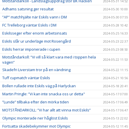
Motståndarkoll - Landslagsuppdrag stör BK Häcken
2024-05-31 14:52
Adhams satsning ger resultat
2024-05-30 10:00
”AP” matchhjälte när Eskils vann i DM
2024-05-30 07:55
FC Trelleborg väntar Eskils i DM
2024-05-28 10:42
Eskilsseger efter enorm arbetsinsats
2024-05-25 16:33
Eskils slår ur underläge mot Rosengård
2024-05-23 22:37
Eskils herrar imponerade i cupen
2024-05-23 08:50
Motståndarkoll: ”Vi vill så klart vara med i toppen hela
2024-05-22 11:53
vägen”
Skadefri Liverstam tror på en vändning
2024-05-22 11:15
Tuff cupmatch väntar Eskils
2024-05-21 10:56
Bollen rullade inte Eskils väg på Harlyckan
2024-05-18 20:41
Martin Pringle: ”Vi kan inte snacka oss ur detta"
2024-05-17 07:00
”Lunde” tillbaka efter den mörka tiden
2024-05-17 06:49
MOTSTÅNDARKOLL: ”Vi har allt att vinna mot Eskils”
2024-05-17 06:47
Olympic monterade ner håglöst Eskils
2024-05-13 22:02
Fortsatta skadebekymmer mot Olympic
2024-05-12 11:45