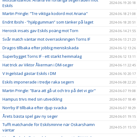
2024-06-19 20:18
Eskils
Martin Pringle: ”Tre viktiga kodord mot Ariana"
2024-06-18 21:08
Endrit Ibishi - ”hjälpgumman” som tänker på laget
2024-06-18 20:51
Heroisk insats gav Eskils poäng mot Torn
2024-06-14 21:55
Svår match väntar mot överraskningen Torns IF
2024-06-13 21:23
Dragos tillbaka efter jobbig meniskskada
2024-06-12 13:26
Superbygget Torns IF - ett starkt hemmalag
2024-06-12 13:11
Hat trick av Viktor Åkerman i DM-seger
2024-06-11 22:45
V Ingelstad gästar Eskils i DM
2024-06-10 20:17
Eskils imponerade i tredje raka segern
2024-06-08 22:20
Martin Pringle: ”Bara att gå ut och tro på det vi gör"
2024-06-07 19:08
Hampus trivs med sin utveckling
2024-06-07 18:49
Norrby IF tillbaka efter djup svacka
2024-06-07 18:29
Årets bästa spel gav ny seger
2024-06-01 19:15
Tufft matchande för Eskilsminne när Oskarshamn
2024-05-31 15:13
väntar