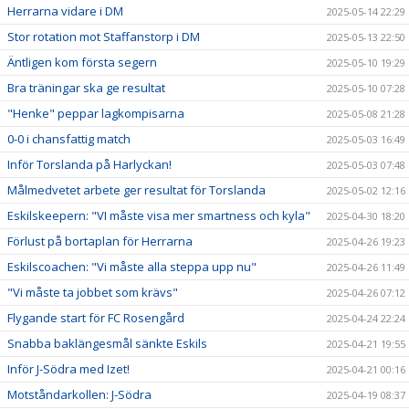
Herrarna vidare i DM
2025-05-14 22:29
Stor rotation mot Staffanstorp i DM
2025-05-13 22:50
Äntligen kom första segern
2025-05-10 19:29
Bra träningar ska ge resultat
2025-05-10 07:28
"Henke" peppar lagkompisarna
2025-05-08 21:28
0-0 i chansfattig match
2025-05-03 16:49
Inför Torslanda på Harlyckan!
2025-05-03 07:48
Målmedvetet arbete ger resultat för Torslanda
2025-05-02 12:16
Eskilskeepern: "VI måste visa mer smartness och kyla"
2025-04-30 18:20
Förlust på bortaplan för Herrarna
2025-04-26 19:23
Eskilscoachen: "Vi måste alla steppa upp nu"
2025-04-26 11:49
"Vi måste ta jobbet som krävs"
2025-04-26 07:12
Flygande start för FC Rosengård
2025-04-24 22:24
Snabba baklängesmål sänkte Eskils
2025-04-21 19:55
Inför J-Södra med Izet!
2025-04-21 00:16
Motståndarkollen: J-Södra
2025-04-19 08:37