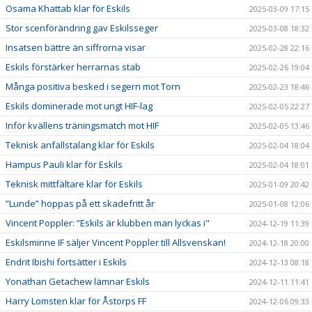
Osama Khattab klar för Eskils
2025-03-09 17:15
Stor scenförändring gav Eskilsseger
2025-03-08 18:32
Insatsen bättre än siffrorna visar
2025-02-28 22:16
Eskils förstärker herrarnas stab
2025-02-26 19:04
Många positiva besked i segern mot Torn
2025-02-23 18:46
Eskils dominerade mot ungt HIF-lag
2025-02-05 22:27
Inför kvällens träningsmatch mot HIF
2025-02-05 13:46
Teknisk anfallstalang klar för Eskils
2025-02-04 18:04
Hampus Pauli klar för Eskils
2025-02-04 18:01
Teknisk mittfältare klar för Eskils
2025-01-09 20:42
”Lunde” hoppas på ett skadefritt år
2025-01-08 12:06
Vincent Poppler: ”Eskils är klubben man lyckas i"
2024-12-19 11:39
Eskilsminne IF säljer Vincent Poppler till Allsvenskan!
2024-12-18 20:00
Endrit Ibishi fortsätter i Eskils
2024-12-13 08:18
Yonathan Getachew lämnar Eskils
2024-12-11 11:41
Harry Lomsten klar för Åstorps FF
2024-12-06 09:33