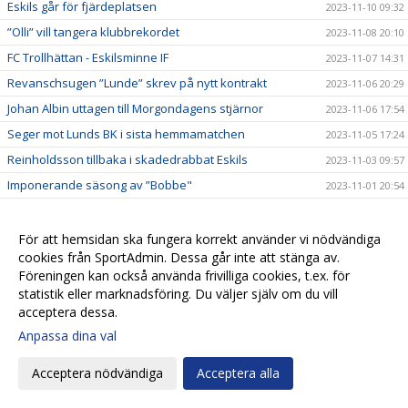
Eskils går för fjärdeplatsen
2023-11-10 09:32
”Olli” vill tangera klubbrekordet
2023-11-08 20:10
FC Trollhättan - Eskilsminne IF
2023-11-07 14:31
Revanschsugen ”Lunde” skrev på nytt kontrakt
2023-11-06 20:29
Johan Albin uttagen till Morgondagens stjärnor
2023-11-06 17:54
Seger mot Lunds BK i sista hemmamatchen
2023-11-05 17:24
Reinholdsson tillbaka i skadedrabbat Eskils
2023-11-03 09:57
Imponerande säsong av ”Bobbe"
2023-11-01 20:54
Ingen tvekan för Casper Seger
2023-10-31 21:00
Eskilsminne IF - Lunds BK
2023-10-30 13:10
För att hemsidan ska fungera korrekt använder vi nödvändiga
cookies från SportAdmin. Dessa går inte att stänga av.
Eskilscoachen: ”Vi förtjänade inte förlora"
2023-10-29 19:16
Föreningen kan också använda frivilliga cookies, t.ex. för
Lagkaptenen signerade nytt kontrakt
2023-10-28 20:26
statistik eller marknadsföring. Du väljer själv om du vill
acceptera dessa.
Omtumlande tid för Lucas Ohlander
2023-10-27 12:05
Anpassa dina val
Eskilscoachen: ”Hoppas räta ut frågetecken"
2023-10-26 22:58
Josef Getachew fortsätter i Eskils
2023-10-25 09:50
Acceptera nödvändiga
Acceptera alla
Falkenbergs FF - Eskilsminne IF
2023-10-23 12:30