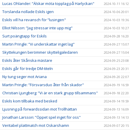
Lucas Ohlander: ”Älskar möta topplag på Harlyckan"
2024-10-11 16:12
Torslanda nollade Eskils igen
2024-10-06 20:01
Eskils vill ha revansch för ”lusingen"
2024-10-03 19:36
Elliot Nilsson: ”Jag stressar inte upp mig"
2024-10-03 10:27
Surt poängtapp för Eskils
2024-09-28 16:20
Martin Pringle: ”Vi underskattar inget lag"
2024-09-27 15:07
Skyttekungen berömmer skytteligaledaren
2024-09-27 15:04
Eskils åter Skånska mästare
2024-09-25 23:08
Eskils går för tredje DM-titeln
2024-09-23 20:31
Ny tung seger mot Ariana
2024-09-20 22:07
Martin Pringle: ”Försvarsduo åter från skador"
2024-09-19 16:59
Christian Ljungberg: ”Vi är en stark grupp tillsammans"
2024-09-18 22:20
Eskils kom tillbaka med besked
2024-09-14 19:59
Ljusning på forwardssidan mot Trollhättan
2024-09-13 16:09
Jonathan Larsson: ”Öppet spel inget för oss"
2024-09-13 14:13
Veritabel plattmatch mot Oskarshamn
2024-09-07 20:15