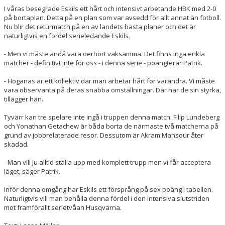
I våras besegrade Eskils ett hårt och intensivt arbetande HBK med 2-0
på bortaplan. Detta på en plan som var avsedd för allt annat än fotboll.
Nu blir det returmatch på en av landets bästa planer och det är
naturligtvis en fördel serieledande Eskils.
- Men vi måste ändå vara oerhört vaksamma. Det finns inga enkla
matcher - definitivt inte för oss - i denna serie - poängterar Patrik.
- Höganäs är ett kollektiv där man arbetar hårt för varandra. Vi måste
vara observanta på deras snabba omställningar. Där har de sin styrka,
tillägger han.
Tyvärr kan tre spelare inte ingå i truppen denna match. Filip Lundeberg
och Yonathan Getachew är båda borta de närmaste två matcherna på
grund av jobbrelaterade resor. Dessutom är Akram Mansour åter
skadad.
- Man vill ju alltid ställa upp med komplett trupp men vi får acceptera
läget, säger Patrik.
Inför denna omgång har Eskils ett försprång på sex poäng i tabellen.
Naturligtvis vill man behålla denna fördel i den intensiva slutstriden
mot framförallt serietvåan Husqvarna.