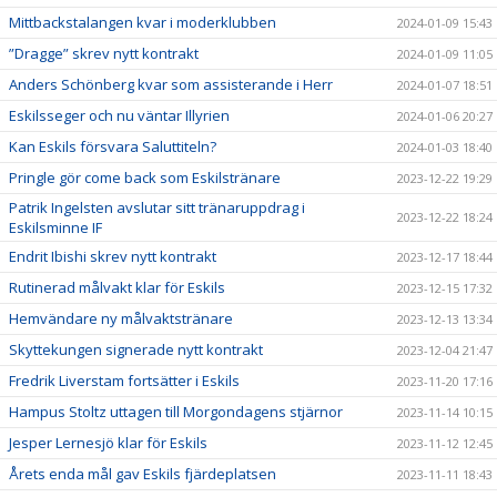
Mittbackstalangen kvar i moderklubben
2024-01-09 15:43
”Dragge” skrev nytt kontrakt
2024-01-09 11:05
Anders Schönberg kvar som assisterande i Herr
2024-01-07 18:51
Eskilsseger och nu väntar Illyrien
2024-01-06 20:27
Kan Eskils försvara Saluttiteln?
2024-01-03 18:40
Pringle gör come back som Eskilstränare
2023-12-22 19:29
Patrik Ingelsten avslutar sitt tränaruppdrag i
2023-12-22 18:24
Eskilsminne IF
Endrit Ibishi skrev nytt kontrakt
2023-12-17 18:44
Rutinerad målvakt klar för Eskils
2023-12-15 17:32
Hemvändare ny målvaktstränare
2023-12-13 13:34
Skyttekungen signerade nytt kontrakt
2023-12-04 21:47
Fredrik Liverstam fortsätter i Eskils
2023-11-20 17:16
Hampus Stoltz uttagen till Morgondagens stjärnor
2023-11-14 10:15
Jesper Lernesjö klar för Eskils
2023-11-12 12:45
Årets enda mål gav Eskils fjärdeplatsen
2023-11-11 18:43