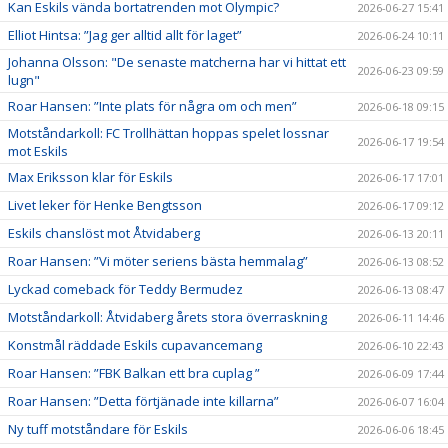
Kan Eskils vända bortatrenden mot Olympic?
2026-06-27 15:41
Elliot Hintsa: ”Jag ger alltid allt för laget”
2026-06-24 10:11
Johanna Olsson: "De senaste matcherna har vi hittat ett
2026-06-23 09:59
lugn"
Roar Hansen: ”Inte plats för några om och men”
2026-06-18 09:15
Motståndarkoll: FC Trollhättan hoppas spelet lossnar
2026-06-17 19:54
mot Eskils
Max Eriksson klar för Eskils
2026-06-17 17:01
Livet leker för Henke Bengtsson
2026-06-17 09:12
Eskils chanslöst mot Åtvidaberg
2026-06-13 20:11
Roar Hansen: ”Vi möter seriens bästa hemmalag”
2026-06-13 08:52
Lyckad comeback för Teddy Bermudez
2026-06-13 08:47
Motståndarkoll: Åtvidaberg årets stora överraskning
2026-06-11 14:46
Konstmål räddade Eskils cupavancemang
2026-06-10 22:43
Roar Hansen: ”FBK Balkan ett bra cuplag ”
2026-06-09 17:44
Roar Hansen: ”Detta förtjänade inte killarna”
2026-06-07 16:04
Ny tuff motståndare för Eskils
2026-06-06 18:45