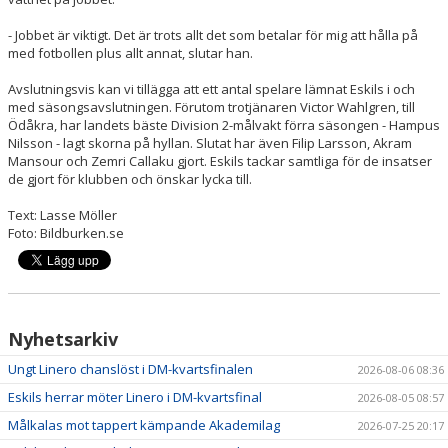
- Jobbet är viktigt. Det är trots allt det som betalar för mig att hålla på
med fotbollen plus allt annat, slutar han.
Avslutningsvis kan vi tillägga att ett antal spelare lämnat Eskils i och
med säsongsavslutningen. Förutom trotjänaren Victor Wahlgren, till
Ödåkra, har landets bäste Division 2-målvakt förra säsongen - Hampus
Nilsson - lagt skorna på hyllan. Slutat har även Filip Larsson, Akram
Mansour och Zemri Callaku gjort. Eskils tackar samtliga för de insatser
de gjort för klubben och önskar lycka till.
Text: Lasse Möller
Foto: Bildburken.se
Nyhetsarkiv
Ungt Linero chanslöst i DM-kvartsfinalen
2026-08-06 08:36
Eskils herrar möter Linero i DM-kvartsfinal
2026-08-05 08:57
Målkalas mot tappert kämpande Akademilag
2026-07-25 20:17