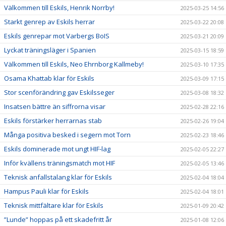
Välkommen till Eskils, Henrik Norrby!
2025-03-25 14:56
Starkt genrep av Eskils herrar
2025-03-22 20:08
Eskils genrepar mot Varbergs BoIS
2025-03-21 20:09
Lyckat träningsläger i Spanien
2025-03-15 18:59
Välkommen till Eskils, Neo Ehrnborg Kallmeby!
2025-03-10 17:35
Osama Khattab klar för Eskils
2025-03-09 17:15
Stor scenförändring gav Eskilsseger
2025-03-08 18:32
Insatsen bättre än siffrorna visar
2025-02-28 22:16
Eskils förstärker herrarnas stab
2025-02-26 19:04
Många positiva besked i segern mot Torn
2025-02-23 18:46
Eskils dominerade mot ungt HIF-lag
2025-02-05 22:27
Inför kvällens träningsmatch mot HIF
2025-02-05 13:46
Teknisk anfallstalang klar för Eskils
2025-02-04 18:04
Hampus Pauli klar för Eskils
2025-02-04 18:01
Teknisk mittfältare klar för Eskils
2025-01-09 20:42
”Lunde” hoppas på ett skadefritt år
2025-01-08 12:06