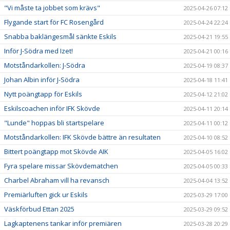
"Vi måste ta jobbet som krävs"
2025-04-26 07:12
Flygande start för FC Rosengård
2025-04-24 22:24
Snabba baklängesmål sänkte Eskils
2025-04-21 19:55
Inför J-Södra med Izet!
2025-04-21 00:16
Motståndarkollen: J-Södra
2025-04-19 08:37
Johan Albin inför J-Södra
2025-04-18 11:41
Nytt poängtapp för Eskils
2025-04-12 21:02
Eskilscoachen inför IFK Skövde
2025-04-11 20:14
"Lunde" hoppas bli startspelare
2025-04-11 00:12
Motståndarkollen: IFK Skövde bättre än resultaten
2025-04-10 08:52
Bittert poängtapp mot Skövde AIK
2025-04-05 16:02
Fyra spelare missar Skövdematchen
2025-04-05 00:33
Charbel Abraham vill ha revansch
2025-04-04 13:52
Premiärluften gick ur Eskils
2025-03-29 17:00
Väskförbud Ettan 2025
2025-03-29 09:52
Lagkaptenens tankar inför premiären
2025-03-28 20:29