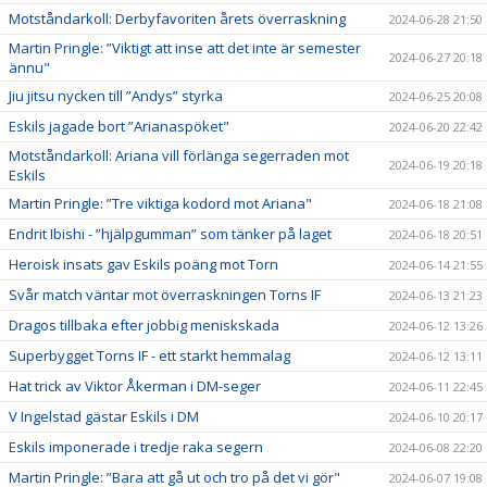
Motståndarkoll: Derbyfavoriten årets överraskning
2024-06-28 21:50
Martin Pringle: ”Viktigt att inse att det inte är semester
2024-06-27 20:18
ännu"
Jiu jitsu nycken till ”Andys” styrka
2024-06-25 20:08
Eskils jagade bort ”Arianaspöket"
2024-06-20 22:42
Motståndarkoll: Ariana vill förlänga segerraden mot
2024-06-19 20:18
Eskils
Martin Pringle: ”Tre viktiga kodord mot Ariana"
2024-06-18 21:08
Endrit Ibishi - ”hjälpgumman” som tänker på laget
2024-06-18 20:51
Heroisk insats gav Eskils poäng mot Torn
2024-06-14 21:55
Svår match väntar mot överraskningen Torns IF
2024-06-13 21:23
Dragos tillbaka efter jobbig meniskskada
2024-06-12 13:26
Superbygget Torns IF - ett starkt hemmalag
2024-06-12 13:11
Hat trick av Viktor Åkerman i DM-seger
2024-06-11 22:45
V Ingelstad gästar Eskils i DM
2024-06-10 20:17
Eskils imponerade i tredje raka segern
2024-06-08 22:20
Martin Pringle: ”Bara att gå ut och tro på det vi gör"
2024-06-07 19:08