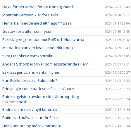
Dags för herrarnas första träningsmatch
2024-02-01 16:48
Jonathan Larsson klar för Eskils
2024-01-28 19:57
Herrarna inledde med ett ”lagom” pass
2024-01-11 22:06
Gustav fortsätter som fysio
2024-01-10 16:58
Eskilslagen genrepar mot BoIS och Husqvarna
2024-01-09 23:32
Mittbackstalangen kvar i moderklubben
2024-01-09 15:43
”Dragge” skrev nytt kontrakt
2024-01-09 11:05
Anders Schönberg kvar som assisterande i Herr
2024-01-07 18:51
Eskilsseger och nu väntar Illyrien
2024-01-06 20:27
Kan Eskils försvara Saluttiteln?
2024-01-03 18:40
Pringle gör come back som Eskilstränare
2023-12-22 19:29
Patrik Ingelsten avslutar sitt tränaruppdrag i
2023-12-22 18:24
Eskilsminne IF
Endrit Ibishi skrev nytt kontrakt
2023-12-17 18:44
Rutinerad målvakt klar för Eskils
2023-12-15 17:32
Hemvändare ny målvaktstränare
2023-12-13 13:34