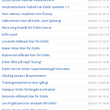
Lucas Larsen lämnar Eskilsminne IF
2026-02-25 19:52
Vindrutetorkare-fotboll när Eskils spelade 1-1
2026-02-21 17:18
Fem saknas i matchen mot Åstorp
2026-02-20 20:16
Välkommen hem till Eskils, Axel Sjöberg!
2026-02-17 19:44
Flera steg framåt för Eskils herrar
2026-02-14 17:14
Inför Lund
2026-02-14 07:25
Lovande mittback klar för Eskils
2026-02-13 18:53
Baker Amer klar för Eskils
2026-02-10 21:40
Rutinerad målvakt klar för Eskils
2026-02-09 21:56
Eskils åkte på rejäl ”lusing”
2026-02-07 16:38
Eskils herrar möter Superettanlaget Värnamo
2026-02-06 20:07
Olycklig skada i årspremiären
2026-01-24 17:25
Träningsmatcherna drar igång!
2026-01-24 08:44
Hampus Stoltz förlängde kontraktet
2026-01-19 09:04
Notorisk målskytt klar för Eskils
2026-01-08 16:53
Leo Frigell Jansson ansluter till Eskils!
2026-01-07 18:46