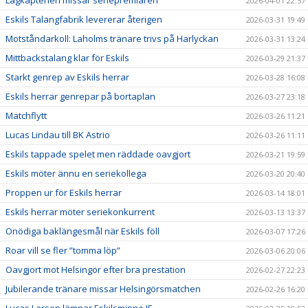
Lagkaptenen missar seriepremiären
2026-04-01 22:57
Eskils Talangfabrik levererar återigen
2026-03-31 19:49
Motståndarkoll: Laholms tränare trivs på Harlyckan
2026-03-31 13:24
Mittbackstalang klar för Eskils
2026-03-29 21:37
Starkt genrep av Eskils herrar
2026-03-28 16:08
Eskils herrar genrepar på bortaplan
2026-03-27 23:18
Matchflytt
2026-03-26 11:21
Lucas Lindau till BK Astrio
2026-03-26 11:11
Eskils tappade spelet men räddade oavgjort
2026-03-21 19:59
Eskils möter ännu en seriekollega
2026-03-20 20:40
Proppen ur för Eskils herrar
2026-03-14 18:01
Eskils herrar möter seriekonkurrent
2026-03-13 13:37
Onödiga baklängesmål när Eskils föll
2026-03-07 17:26
Roar vill se fler ”tomma löp”
2026-03-06 20:06
Oavgjort mot Helsingör efter bra prestation
2026-02-27 22:23
Jubilerande tränare missar Helsingörsmatchen
2026-02-26 16:20