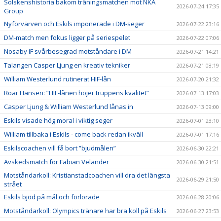
Solskenshistoria bakom träningsmatchen mot NKA
2026-07-24 17:35
Group
Nyförvärven och Eskils imponerade i DM-seger
2026-07-22 23:16
DM-match men fokus ligger på seriespelet
2026-07-22 07:06
Nosaby IF svårbesegrad motståndare i DM
2026-07-21 14:21
Talangen Casper Ljung en kreativ tekniker
2026-07-21 08:19
William Westerlund rutinerat HIF-lån
2026-07-20 21:32
Roar Hansen: ”HIF-lånen höjer truppens kvalitet”
2026-07-13 17:03
Casper Ljung & William Westerlund lånas in
2026-07-13 09:00
Eskils visade hög moral i viktig seger
2026-07-01 23:10
William tillbaka i Eskils - come back redan ikväll
2026-07-01 17:16
Eskilscoachen vill få bort ”bjudmålen”
2026-06-30 22:21
Avskedsmatch för Fabian Velander
2026-06-30 21:51
Motståndarkoll: Kristianstadcoachen vill dra det längsta
2026-06-29 21:50
strået
Eskils bjöd på mål och förlorade
2026-06-28 20:06
Motståndarkoll: Olympics tränare har bra koll på Eskils
2026-06-27 23:53