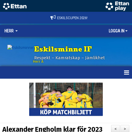
ESKILSCUPEN 2026!
HERR
LOGGA IN
Eskilsminne IF
Respekt – Kamratskap – Jämlikhet
Herr A
HEM
KALENDER
NYHETER
TRUPPEN
Alexander Engholm klar för 2023
<
>