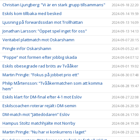
Christian Ljungberg: ”Vi är en stark grupp tillsammans"
2024-09-18 22:20
Eskils kom tillbaka med besked
2024-09-14 19:59
Ljusning på forwardssidan mot Trollhättan
2024-09-13 16:09
Jonathan Larsson: ”Öppet spel inget för oss"
2024-09-13 14:13
Veritabel plattmatch mot Oskarshamn
2024-09-07 20:15
Pringle inför Oskarshamn
2024-09-05 22:41
”Poppe” mot formen efter jobbig skada
2024-09-04 07:12
Eskils obesegrade rad bröts av Tvååker
2024-09-01 19:02
Martin Pringle: "Fokus på jobbet prio ett"
2024-08-30 07:48
Philip Mårtensson: ”Tvååkermatchen som att komma
2024-08-28 19:47
hem"
Eskils klart för DM-final efter 4-1 mot Eslöv
2024-08-27 22:08
Eskilscoachen roterar rejält i DM-semin
2024-08-26 20:53
DM-match mot ”Jättedödaren” Eslöv
2024-08-26 17:00
Hampus Stoltz matchhjälte mot Norrby
2024-08-24 19:28
Martin Pringle: ”Nu har vi konkurrens i laget"
2024-08-23 22:16