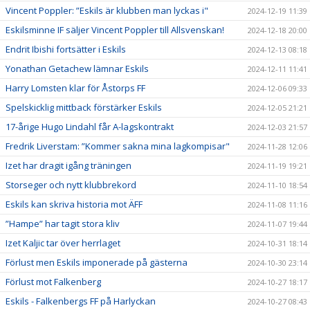
Vincent Poppler: ”Eskils är klubben man lyckas i"
2024-12-19 11:39
Eskilsminne IF säljer Vincent Poppler till Allsvenskan!
2024-12-18 20:00
Endrit Ibishi fortsätter i Eskils
2024-12-13 08:18
Yonathan Getachew lämnar Eskils
2024-12-11 11:41
Harry Lomsten klar för Åstorps FF
2024-12-06 09:33
Spelskicklig mittback förstärker Eskils
2024-12-05 21:21
17-årige Hugo Lindahl får A-lagskontrakt
2024-12-03 21:57
Fredrik Liverstam: ”Kommer sakna mina lagkompisar"
2024-11-28 12:06
Izet har dragit igång träningen
2024-11-19 19:21
Storseger och nytt klubbrekord
2024-11-10 18:54
Eskils kan skriva historia mot ÄFF
2024-11-08 11:16
”Hampe” har tagit stora kliv
2024-11-07 19:44
Izet Kaljic tar över herrlaget
2024-10-31 18:14
Förlust men Eskils imponerade på gästerna
2024-10-30 23:14
Förlust mot Falkenberg
2024-10-27 18:17
Eskils - Falkenbergs FF på Harlyckan
2024-10-27 08:43