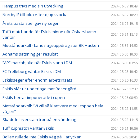
Hampus trivs med sin utveckling
2024-06-07 18:49
Norrby IF tillbaka efter djup svacka
2024-06-07 18:29
Årets bästa spel gav ny seger
2024-06-01 19:15
Tufft matchande för Eskilsminne när Oskarshamn
2024-05-31 15:13
väntar
Motståndarkoll - Landslagsuppdrag stör BK Häcken
2024-05-31 14:52
Adhams satsning ger resultat
2024-05-30 10:00
”AP” matchhjälte när Eskils vann i DM
2024-05-30 07:55
FC Trelleborg väntar Eskils i DM
2024-05-28 10:42
Eskilsseger efter enorm arbetsinsats
2024-05-25 16:33
Eskils slår ur underläge mot Rosengård
2024-05-23 22:37
Eskils herrar imponerade i cupen
2024-05-23 08:50
Motståndarkoll: ”Vi vill så klart vara med i toppen hela
2024-05-22 11:53
vägen”
Skadefri Liverstam tror på en vändning
2024-05-22 11:15
Tuff cupmatch väntar Eskils
2024-05-21 10:56
Bollen rullade inte Eskils väg på Harlyckan
2024-05-18 20:41