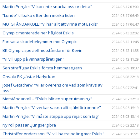
Martin Pringle: ”Vi kan inte snacka oss ur detta"
2024-05-17 07:00
”Lunde” tillbaka efter den mörka tiden
2024-05-17 06:49
MOTSTÅNDARKOLL: ”Vi har allt att vinna mot Eskils”
2024-05-17 06:47
Olympic monterade ner håglöst Eskils
2024-05-13 22:02
Fortsatta skadebekymmer mot Olympic
2024-05-12 11:45
BK Olympic speciell motståndare för Kevin
2024-05-12 11:33
”Vi vill upp på vinnarspåret igen"
2024-05-12 11:29
Sen straff gav Eskils första hemmasegern
2024-05-09 19:37
Onsala BK gästar Harlyckan
2024-05-08 22:18
Josef Getachew: ”Vi är överens om vad som krävs av
2024-05-07 22:41
oss"
Motståndarkoll – ”Eskils blir en superutmaning"
2024-05-07 22:19
Martin Pringle: ”Vi verkar sakna allt självförtroende"
2024-05-05 15:19
Martin Pringle: ”Vi måste steppa upp rejält som lag"
2024-05-03 13:14
Ny roll passar Ljungberg bra
2024-05-02 22:18
Christoffer Andersson: ”Vi vill ha tre poäng mot Eskils"
2024-05-02 15:21