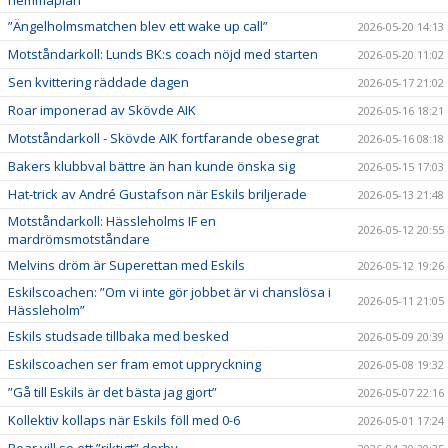
hemmaplan”
”Ängelholmsmatchen blev ett wake up call”
2026-05-20 14:13
Motståndarkoll: Lunds BK:s coach nöjd med starten
2026-05-20 11:02
Sen kvittering räddade dagen
2026-05-17 21:02
Roar imponerad av Skövde AIK
2026-05-16 18:21
Motståndarkoll - Skövde AIK fortfarande obesegrat
2026-05-16 08:18
Bakers klubbval bättre än han kunde önska sig
2026-05-15 17:03
Hat-trick av André Gustafson när Eskils briljerade
2026-05-13 21:48
Motståndarkoll: Hässleholms IF en
2026-05-12 20:55
mardrömsmotståndare
Melvins dröm är Superettan med Eskils
2026-05-12 19:26
Eskilscoachen: ”Om vi inte gör jobbet är vi chanslösa i
2026-05-11 21:05
Hässleholm”
Eskils studsade tillbaka med besked
2026-05-09 20:39
Eskilscoachen ser fram emot uppryckning
2026-05-08 19:32
”Gå till Eskils är det bästa jag gjort”
2026-05-07 22:16
Kollektiv kollaps när Eskils föll med 0-6
2026-05-01 17:24