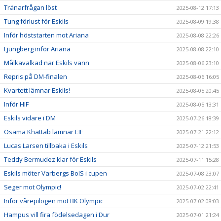
Tränarfrågan löst
2025-08-12 17:13
Tung förlust för Eskils
2025-08-09 19:38
Inför höststarten mot Ariana
2025-08-08 22:26
Ljungberg inför Ariana
2025-08-08 22:10
Målkavalkad när Eskils vann
2025-08-06 23:10
Repris på DM-finalen
2025-08-06 16:05
Kvartett lämnar Eskils!
2025-08-05 20:45
Inför HIF
2025-08-05 13:31
Eskils vidare i DM
2025-07-26 18:39
Osama Khattab lämnar EIF
2025-07-21 22:12
Lucas Larsen tillbaka i Eskils
2025-07-12 21:53
Teddy Bermudez klar för Eskils
2025-07-11 15:28
Eskils möter Varbergs BoIS i cupen
2025-07-08 23:07
Seger mot Olympic!
2025-07-02 22:41
Inför vårepilogen mot BK Olympic
2025-07-02 08:03
Hampus vill fira födelsedagen i Dur
2025-07-01 21:24