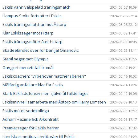
Eskils vann välspelad träningsmatch
2024-03-07 10:09
Hampus Stoltz fortsätter i Eskils
2024-03-05 22:14
Eskils träningsmatchar mot Åstorp
2024-03-05 22:12
Klar Eskilsseger mot Hittarp
2024-03-02 17:41
Eskils träningsmöter åter Hittarp
2024-03-01 10:05
Skadeeländet över för Danijal Omanovic
2024-02-29 11:11
Stabil seger mot Olympic
2024-02-24 15:55
Oavgjort men ett fall framåt
2024-02-17 19:21
Eskilscoachen: ”Vi behöver matcher i benen"
2024-02-16 10:02
Målfarlig anfallare klar för Eskils
2024-02-14 17:26
Stark Eskilsdefensiv men självmål fällde laget
2024-02-10 19:05
Eskilsminne i samarbete med Åstorp om Harry Lomsten
2024-02-09 10:13
Eskils möter seriekollega
2024-02-08 16:57
Adham Hazime fick A-kontrakt
2024-02-03 17:17
Premiärseger för Eskils herrar
2024-02-03 16:32
Landslagsmeriterat nyförvärv till Eskils
2024-02-01 21:29