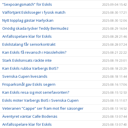
”Sexpoängsmatch” för Eskils
2025-09-04 15:42
Välförtjänt Eskilsseger i fysisk match
2025-08-30 17:21
Nytt topplag gästar Harlyckan
2025-08-30 12:06
Onödig skada tycker Teddy Bermudez
2025-08-29 16:04
Anfallsspelare klar för Eskils
2025-08-28 21:46
Eskilstalang får seniorkontrakt
2025-08-28 07:24
Kan Eskils få revansch i Hässleholm?
2025-08-21 22:22
Stark Eskilsinsats räckte inte
2025-08-19 23:01
Kan Eskils rubba Varbergs BoIS?
2025-08-18 23:29
Svenska Cupen livesänds
2025-08-18 11:44
Frisparksmål gav Eskils segern
2025-08-16 17:06
Kan Eskils resa sig mot seriefavoriten?
2025-08-15 12:53
Eskils möter Varbergs BoIS i Svenska Cupen
2025-08-15 11:07
Veteranen ”Cappe” ser fram mot fler säsonger
2025-08-13 14:52
Äventyret väntar Calle Bodenäs
2025-08-13 07:44
Anfallsspelare klar för Eskils
2025-08-13 07:40