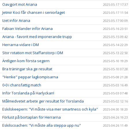
Oavgjort mot Ariana
2025-05-17 17:37
Jetmir Koci får chansen i seniorlaget
2025-05-17 11:54
Izet inför Ariana
2025-05-17 00:09
Fabian Velander inför Ariana
2025-05-16 23:51
Ariana - favorit med imponerande trupp
2025-05-15 09:42
Herrarna vidare i DM
2025-05-14 22:29
Stor rotation mot Staffanstorp i DM
2025-05-13 22:50
Äntligen kom första segern
2025-05-10 19:29
Bra träningar ska ge resultat
2025-05-10 07:28
"Henke" peppar lagkompisarna
2025-05-08 21:28
0-0 i chansfattig match
2025-05-03 16:49
Inför Torslanda på Harlyckan!
2025-05-03 07:48
Målmedvetet arbete ger resultat för Torslanda
2025-05-02 12:16
Eskilskeepern: "VI måste visa mer smartness och kyla"
2025-04-30 18:20
Förlust på bortaplan för Herrarna
2025-04-26 19:23
Eskilscoachen: "Vi måste alla steppa upp nu"
2025-04-26 11:49