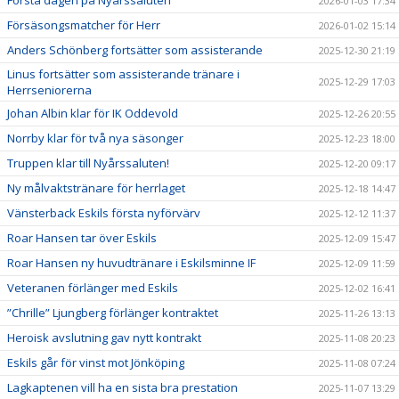
Första dagen på Nyårssaluten
2026-01-03 17:34
Försäsongsmatcher för Herr
2026-01-02 15:14
Anders Schönberg fortsätter som assisterande
2025-12-30 21:19
Linus fortsätter som assisterande tränare i
2025-12-29 17:03
Herrseniorerna
Johan Albin klar för IK Oddevold
2025-12-26 20:55
Norrby klar för två nya säsonger
2025-12-23 18:00
Truppen klar till Nyårssaluten!
2025-12-20 09:17
Ny målvaktstränare för herrlaget
2025-12-18 14:47
Vänsterback Eskils första nyförvärv
2025-12-12 11:37
Roar Hansen tar över Eskils
2025-12-09 15:47
Roar Hansen ny huvudtränare i Eskilsminne IF
2025-12-09 11:59
Veteranen förlänger med Eskils
2025-12-02 16:41
”Chrille” Ljungberg förlänger kontraktet
2025-11-26 13:13
Heroisk avslutning gav nytt kontrakt
2025-11-08 20:23
Eskils går för vinst mot Jönköping
2025-11-08 07:24
Lagkaptenen vill ha en sista bra prestation
2025-11-07 13:29