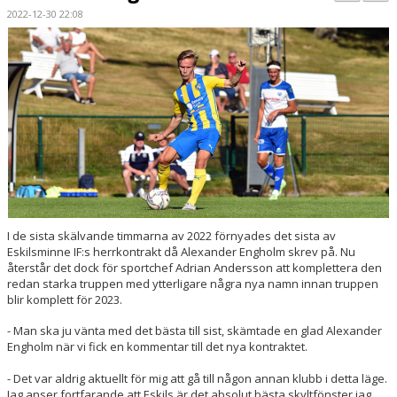
BILDGALLERI
2022-12-30 22:08
KONTAKT
MATCHER
ETTAN SÖDRA
I de sista skälvande timmarna av 2022 förnyades det sista av
Eskilsminne IF:s herrkontrakt då Alexander Engholm skrev på. Nu
återstår det dock för sportchef Adrian Andersson att komplettera den
redan starka truppen med ytterligare några nya namn innan truppen
blir komplett för 2023.
- Man ska ju vänta med det bästa till sist, skämtade en glad Alexander
Engholm när vi fick en kommentar till det nya kontraktet.
- Det var aldrig aktuellt för mig att gå till någon annan klubb i detta läge.
Jag anser fortfarande att Eskils är det absolut bästa skyltfönster jag