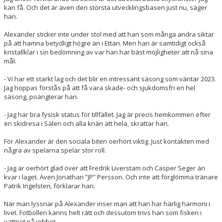
kan få. Och det är även den största utvecklingsbasen just nu, säger
han.
Alexander sticker inte under stol med att han som många andra siktar
på att hamna betydligt högre än i Ettan. Men han är samtidigt också
kristallklar i sin bedömning av var han har bäst möjligheter att nå sina
mål.
- Vi har ett starkt lag och det blir en intressant säsong som väntar 2023.
Jag hoppas förstås på att få vara skade- och sjukdomsfri en hel
säsong, poängterar han.
- Jag har bra fysisk status för tillfället. Jag är precis hemkommen efter
en skidresa i Sälen och alla knän att hela, skrattar han.
För Alexander är den sociala biten oerhört viktig. Just kontakten med
några av spelarna spelar stor roll.
- Jag är oerhört glad över att Fredrik Liverstam och Casper Seger än
kvar i laget. Även Jonathan ”JP” Persson. Och inte att förglömma tränare
Patrik Ingelsten, förklarar han.
När man lyssnar på Alexander inser man att han har härlig harmoni i
livet. Fotbollen känns helt rätt och dessutom trivs han som fisken i
vattnet på jobbet.