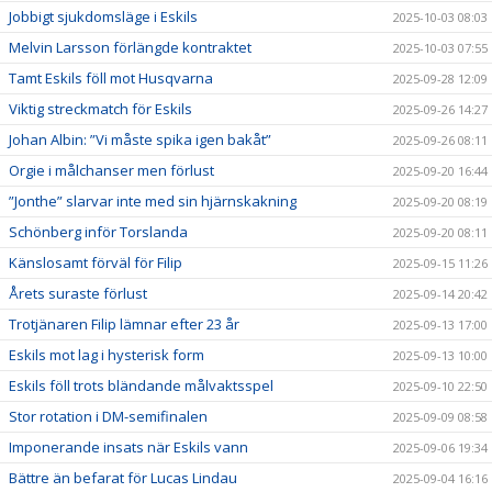
Jobbigt sjukdomsläge i Eskils
2025-10-03 08:03
Melvin Larsson förlängde kontraktet
2025-10-03 07:55
Tamt Eskils föll mot Husqvarna
2025-09-28 12:09
Viktig streckmatch för Eskils
2025-09-26 14:27
Johan Albin: ”Vi måste spika igen bakåt”
2025-09-26 08:11
Orgie i målchanser men förlust
2025-09-20 16:44
”Jonthe” slarvar inte med sin hjärnskakning
2025-09-20 08:19
Schönberg inför Torslanda
2025-09-20 08:11
Känslosamt förväl för Filip
2025-09-15 11:26
Årets suraste förlust
2025-09-14 20:42
Trotjänaren Filip lämnar efter 23 år
2025-09-13 17:00
Eskils mot lag i hysterisk form
2025-09-13 10:00
Eskils föll trots bländande målvaktsspel
2025-09-10 22:50
Stor rotation i DM-semifinalen
2025-09-09 08:58
Imponerande insats när Eskils vann
2025-09-06 19:34
Bättre än befarat för Lucas Lindau
2025-09-04 16:16