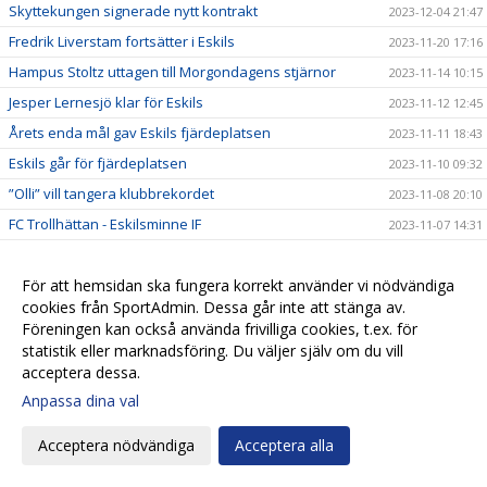
Skyttekungen signerade nytt kontrakt
2023-12-04 21:47
Fredrik Liverstam fortsätter i Eskils
2023-11-20 17:16
Hampus Stoltz uttagen till Morgondagens stjärnor
2023-11-14 10:15
Jesper Lernesjö klar för Eskils
2023-11-12 12:45
Årets enda mål gav Eskils fjärdeplatsen
2023-11-11 18:43
Eskils går för fjärdeplatsen
2023-11-10 09:32
”Olli” vill tangera klubbrekordet
2023-11-08 20:10
FC Trollhättan - Eskilsminne IF
2023-11-07 14:31
Revanschsugen ”Lunde” skrev på nytt kontrakt
2023-11-06 20:29
Johan Albin uttagen till Morgondagens stjärnor
För att hemsidan ska fungera korrekt använder vi nödvändiga
2023-11-06 17:54
cookies från SportAdmin. Dessa går inte att stänga av.
Seger mot Lunds BK i sista hemmamatchen
2023-11-05 17:24
Föreningen kan också använda frivilliga cookies, t.ex. för
Reinholdsson tillbaka i skadedrabbat Eskils
2023-11-03 09:57
statistik eller marknadsföring. Du väljer själv om du vill
acceptera dessa.
Imponerande säsong av ”Bobbe"
2023-11-01 20:54
Anpassa dina val
Ingen tvekan för Casper Seger
2023-10-31 21:00
Eskilsminne IF - Lunds BK
2023-10-30 13:10
Acceptera nödvändiga
Acceptera alla
Eskilscoachen: ”Vi förtjänade inte förlora"
2023-10-29 19:16