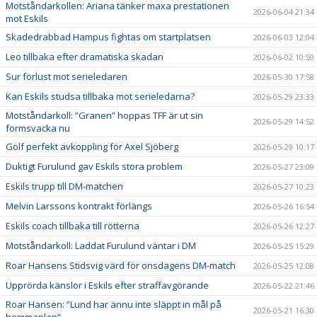
Motståndarkollen: Ariana tänker maxa prestationen
2026-06-04 21:34
mot Eskils
Skadedrabbad Hampus fightas om startplatsen
2026-06-03 12:04
Leo tillbaka efter dramatiska skadan
2026-06-02 10:59
Sur förlust mot serieledaren
2026-05-30 17:58
Kan Eskils studsa tillbaka mot serieledarna?
2026-05-29 23:33
Motståndarkoll: ”Granen” hoppas TFF är ut sin
2026-05-29 14:52
formsvacka nu
Golf perfekt avkoppling för Axel Sjöberg
2026-05-29 10:17
Duktigt Furulund gav Eskils stora problem
2026-05-27 23:09
Eskils trupp till DM-matchen
2026-05-27 10:23
Melvin Larssons kontrakt förlängs
2026-05-26 16:54
Eskils coach tillbaka till rötterna
2026-05-26 12:27
Motståndarkoll: Laddat Furulund väntar i DM
2026-05-25 15:29
Roar Hansens Stidsvig värd för onsdagens DM-match
2026-05-25 12:08
Upprörda känslor i Eskils efter straffavgörande
2026-05-22 21:46
Roar Hansen: ”Lund har ännu inte släppt in mål på
2026-05-21 16:30