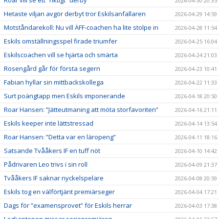
Roar vill se ett ”riktigt” derby
2026-04-30 20:35
Hetaste viljan avgör derbyt tror Eskilsanfallaren
2026-04-29 14:59
Motståndarekoll: Nu vill ÄFF-coachen ha lite stolpe in
2026-04-28 11:54
Eskils omställningsspel firade triumfer
2026-04-25 16:04
Eskilscoachen vill se hjärta och smärta
2026-04-24 21:03
Rosengård går för första segern
2026-04-23 10:41
Fabian hyllar sin mittbackskollega
2026-04-22 11:33
Surt poängtapp men Eskils imponerande
2026-04-18 20:50
Roar Hansen: ”Jätteutmaning att möta storfavoriten”
2026-04-16 21:11
Eskils keeper inte lättstressad
2026-04-14 13:54
Roar Hansen: ”Detta var en läropeng”
2026-04-11 18:16
Satsande Tvååkers IF en tuff nöt
2026-04-10 14:42
Pådrivaren Leo trivs i sin roll
2026-04-09 21:37
Tvååkers IF saknar nyckelspelare
2026-04-08 20:59
Eskils tog en välförtjänt premiärseger
2026-04-04 17:21
Dags för ”examensprovet” för Eskils herrar
2026-04-03 17:38