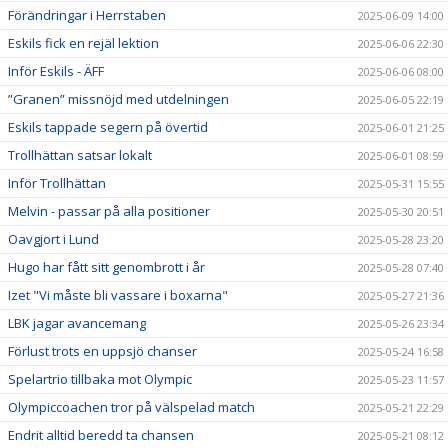
Förändringar i Herrstaben
2025-06-09 14:00
Eskils fick en rejäl lektion
2025-06-06 22:30
Inför Eskils - ÄFF
2025-06-06 08:00
”Granen” missnöjd med utdelningen
2025-06-05 22:19
Eskils tappade segern på övertid
2025-06-01 21:25
Trollhättan satsar lokalt
2025-06-01 08:59
Inför Trollhättan
2025-05-31 15:55
Melvin - passar på alla positioner
2025-05-30 20:51
Oavgjort i Lund
2025-05-28 23:20
Hugo har fått sitt genombrott i år
2025-05-28 07:40
Izet "Vi måste bli vassare i boxarna"
2025-05-27 21:36
LBK jagar avancemang
2025-05-26 23:34
Förlust trots en uppsjö chanser
2025-05-24 16:58
Spelartrio tillbaka mot Olympic
2025-05-23 11:57
Olympiccoachen tror på välspelad match
2025-05-21 22:29
Endrit alltid beredd ta chansen
2025-05-21 08:12