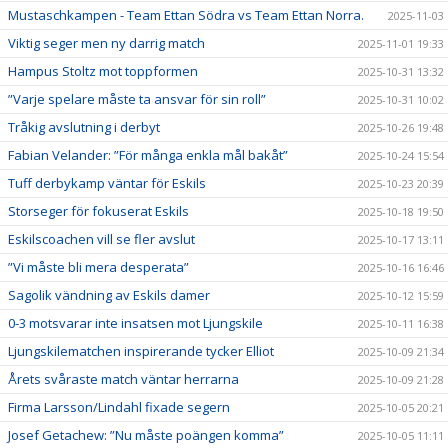
Mustaschkampen - Team Ettan Södra vs Team Ettan Norra.
2025-11-03
Viktig seger men ny darrig match
2025-11-01 19:33
Hampus Stoltz mot toppformen
2025-10-31 13:32
”Varje spelare måste ta ansvar för sin roll”
2025-10-31 10:02
Tråkig avslutning i derbyt
2025-10-26 19:48
Fabian Velander: ”För många enkla mål bakåt”
2025-10-24 15:54
Tuff derbykamp väntar för Eskils
2025-10-23 20:39
Storseger för fokuserat Eskils
2025-10-18 19:50
Eskilscoachen vill se fler avslut
2025-10-17 13:11
”Vi måste bli mera desperata”
2025-10-16 16:46
Sagolik vändning av Eskils damer
2025-10-12 15:59
0-3 motsvarar inte insatsen mot Ljungskile
2025-10-11 16:38
Ljungskilematchen inspirerande tycker Elliot
2025-10-09 21:34
Årets svåraste match väntar herrarna
2025-10-09 21:28
Firma Larsson/Lindahl fixade segern
2025-10-05 20:21
Josef Getachew: ”Nu måste poängen komma”
2025-10-05 11:11