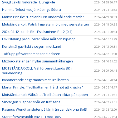
Svagt Eskils förlorade i Ljungskile
2024-04-28 20:17
Hemmaförlust mot Jönköpings Södra
2024-04-21 13:33
Martin Pringle: ”Det lär bli en underhållande match"
2024-04-19 10:03
Motståndarkoll: Patrik Ingelsten nöjd med seriestarten
2024-04-18 09:35
2024-04-12 Lunds BK - Eskilsminne IF 1-2 (0-1)
2024-04-16 20:34
Eskilstalang producerar både mål och hip-hop
2024-04-16 11:29
Konstmål gav Eskils segern mot Lund
2024-04-13 00:31
Tuff uppgift väntar mot serieledaren
2024-04-12 07:00
Mittbackstalangen hyllar sammanhållningen
2024-04-10 21:02
MOTSTÅNDARKOLL: Väl förberett Lunds BK i
2024-04-09 20:45
serieledning
Imponerande segermatch mot Trollhättan
2024-04-06 20:14
Martin Pringle: ”Trollhättan en hård nöt att knäcka"
2024-04-05 14:17
Motståndarkoll: Vältränat Trollhättan siktar på toppen
2024-04-04 21:31
Slitvargen ”Cappe” spår en tuff serie
2024-04-02 21:01
Rasmus Wendt ansluter på lån från Landskrona BoIS
2024-03-26 12:00
Starkt försvarsjobb gav 1–1 mot BoIS
2024-03-25 21:54