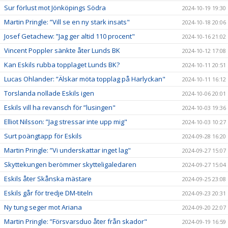
Sur förlust mot Jönköpings Södra
2024-10-19 19:30
Martin Pringle: ”Vill se en ny stark insats"
2024-10-18 20:06
Josef Getachew: ”Jag ger altid 110 procent"
2024-10-16 21:02
Vincent Poppler sänkte åter Lunds BK
2024-10-12 17:08
Kan Eskils rubba topplaget Lunds BK?
2024-10-11 20:51
Lucas Ohlander: ”Älskar möta topplag på Harlyckan"
2024-10-11 16:12
Torslanda nollade Eskils igen
2024-10-06 20:01
Eskils vill ha revansch för ”lusingen"
2024-10-03 19:36
Elliot Nilsson: ”Jag stressar inte upp mig"
2024-10-03 10:27
Surt poängtapp för Eskils
2024-09-28 16:20
Martin Pringle: ”Vi underskattar inget lag"
2024-09-27 15:07
Skyttekungen berömmer skytteligaledaren
2024-09-27 15:04
Eskils åter Skånska mästare
2024-09-25 23:08
Eskils går för tredje DM-titeln
2024-09-23 20:31
Ny tung seger mot Ariana
2024-09-20 22:07
Martin Pringle: ”Försvarsduo åter från skador"
2024-09-19 16:59