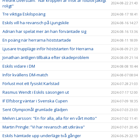
Fredrik Liverstam: ”När kroppen är frisk är fotboll jäkligt
2024-08-22 21:43
roligt"
Tre viktiga Eskilspoäng
2024-08-17 18:41
Eskils vill ha revansch på Ljungskile
2024-08-16 14:27
Adrian har spelat mer än han förväntade sig
2024-08-16 13:36
En poäng när herrarna höststartade
2024-08-11 18:09
Ljusare truppläge inför höststarten för Herrarna
2024-08-09 21:23
Jonathan äntligen tillbaka efter skadeproblem
2024-08-09 21:14
Eskils vidare i DM
2024-08-08 10:44
Inför kvällens DM-match
2024-08-07 08:04
Förlust mot ett fysiskt Karlstad
2024-07-28 21:03
Rasmus Wendt i Eskils säsongen ut
2024-07-17 12:00
IF Elfsborg väntar i Svenska Cupen
2024-07-09 18:35
Sent Olympicmål grumlade glädjen
2024-07-03 23:03
Melvin Larsson: "En för alla, alla för en vårt motto"
2024-07-02 11:41
Martin Pringle: ”Vi har revansch att utkräva"
2024-07-01 20:45
Eskils hämtade upp underläge två gånger
2024-06-29 22:13