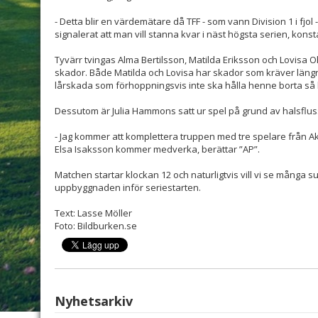
- Detta blir en värdemätare då TFF - som vann Division 1 i fjol - 
signalerat att man vill stanna kvar i näst högsta serien, kons
Tyvärr tvingas Alma Bertilsson, Matilda Eriksson och Lovisa
skador. Både Matilda och Lovisa har skador som kräver längr
lårskada som förhoppningsvis inte ska hålla henne borta så 
Dessutom är Julia Hammons satt ur spel på grund av halsflus
- Jag kommer att komplettera truppen med tre spelare från 
Elsa Isaksson kommer medverka, berättar ”AP”.
Matchen startar klockan 12 och naturligtvis vill vi se många su
uppbyggnaden inför seriestarten.
Text: Lasse Möller
Foto: Bildburken.se
Nyhetsarkiv