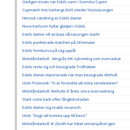
Gedigen insats när Eskils vann i Svenska Cupen
Cupmatch mot Varbergs BoIS inleder höstsäsongen
Heroisk vändning av Eskils damer
Nova Karlsson hyllar glädjen i Eskils
Eskils damer vill avsluta vårsäsongen starkt
Eskils punkterade matchen på 28 minuter
Eskils formkurva på väg uppåt
Motståndarkoll - Alingsås KIK nykomling som överraskat
Eskils reste sig och besegrade Trollhättan
Eskils damer imponerade när man besegrade Älmhult
Iztok Pristovnik: ”Vi är försedda att möta serieledaren”
Motståndarkoll: Älmhults IF årets stora överraskning
Stark come back efter långtidsskadan
Eskils damer tog snabb revansch
Iztok: ”Dags att komma upp till bevis”
Motståndarkoll: IK Zenith har hittat vinnarspåret igen