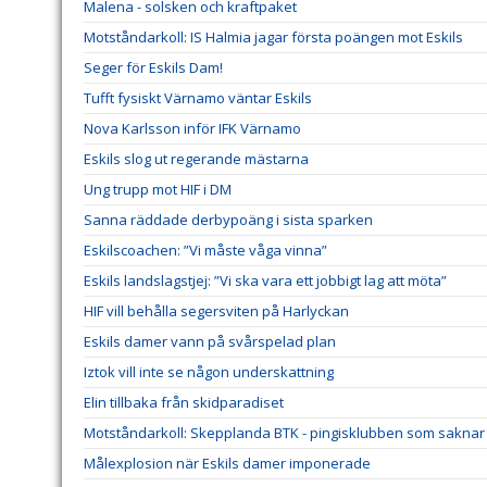
Malena - solsken och kraftpaket
Motståndarkoll: IS Halmia jagar första poängen mot Eskils
Seger för Eskils Dam!
Tufft fysiskt Värnamo väntar Eskils
Nova Karlsson inför IFK Värnamo
Eskils slog ut regerande mästarna
Ung trupp mot HIF i DM
Sanna räddade derbypoäng i sista sparken
Eskilscoachen: ”Vi måste våga vinna”
Eskils landslagstjej: ”Vi ska vara ett jobbigt lag att möta”
HIF vill behålla segersviten på Harlyckan
Eskils damer vann på svårspelad plan
Iztok vill inte se någon underskattning
Elin tillbaka från skidparadiset
Motståndarkoll: Skepplanda BTK - pingisklubben som saknar 
Målexplosion när Eskils damer imponerade