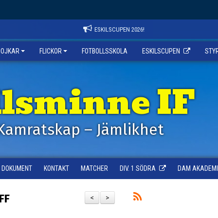
ESKILSCUPEN 2026!
POJKAR
FLICKOR
FOTBOLLSSKOLA
ESKILSCUPEN
STY
ilsminne IF
Kamratskap – Jämlikhet
DOKUMENT
KONTAKT
MATCHER
DIV. 1 SÖDRA
DAM AKADEMI -
FF
<
>