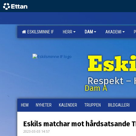
ESKILSMINNE IF
HERR
DAM
AKADEMI
Esk
Respekt – 
Dam A
HEM
NYHETER
KALENDER
TRUPPEN
BILDGALLERI
Eskils matchar mot hårdsatsande T
2023-03-03 14:57