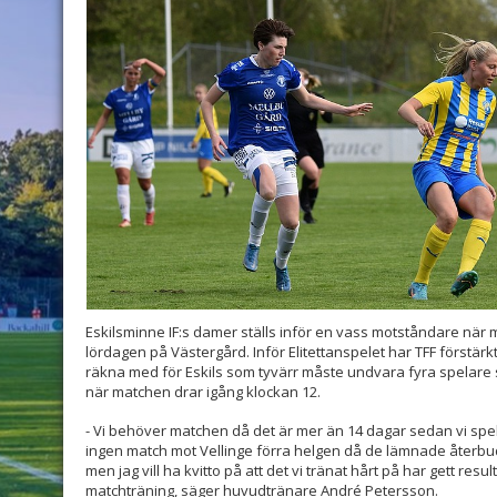
Eskilsminne IF:s damer ställs inför en vass motståndare när m
lördagen på Västergård. Inför Elitettanspelet har TFF förstärkt
räkna med för Eskils som tyvärr måste undvara fyra spelare
när matchen drar igång klockan 12.
- Vi behöver matchen då det är mer än 14 dagar sedan vi spel
ingen match mot Vellinge förra helgen då de lämnade återbud.
men jag vill ha kvitto på att det vi tränat hårt på har gett re
matchträning, säger huvudtränare André Petersson.