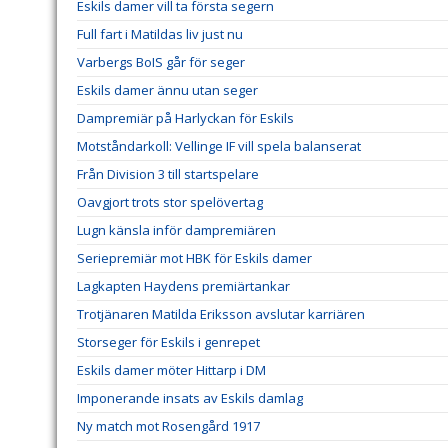
Eskils damer vill ta första segern
Full fart i Matildas liv just nu
Varbergs BoIS går för seger
Eskils damer ännu utan seger
Dampremiär på Harlyckan för Eskils
Motståndarkoll: Vellinge IF vill spela balanserat
Från Division 3 till startspelare
Oavgjort trots stor spelövertag
Lugn känsla inför dampremiären
Seriepremiär mot HBK för Eskils damer
Lagkapten Haydens premiärtankar
Trotjänaren Matilda Eriksson avslutar karriären
Storseger för Eskils i genrepet
Eskils damer möter Hittarp i DM
Imponerande insats av Eskils damlag
Ny match mot Rosengård 1917