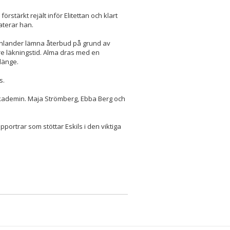
förstärkt rejält inför Elitettan och klart
taterar han.
 Ohlander lämna återbud på grund av
e läkningstid. Alma dras med en
länge.
s.
Akademin. Maja Strömberg, Ebba Berg och
pportrar som stöttar Eskils i den viktiga