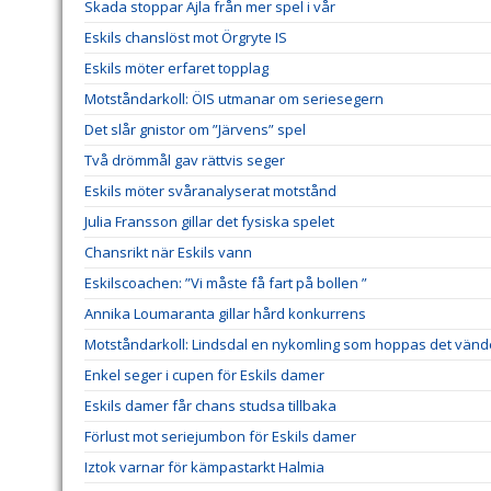
Skada stoppar Ajla från mer spel i vår
Eskils chanslöst mot Örgryte IS
Eskils möter erfaret topplag
Motståndarkoll: ÖIS utmanar om seriesegern
Det slår gnistor om ”Järvens” spel
Två drömmål gav rättvis seger
Eskils möter svåranalyserat motstånd
Julia Fransson gillar det fysiska spelet
Chansrikt när Eskils vann
Eskilscoachen: ”Vi måste få fart på bollen ”
Annika Loumaranta gillar hård konkurrens
Motståndarkoll: Lindsdal en nykomling som hoppas det vänd
Enkel seger i cupen för Eskils damer
Eskils damer får chans studsa tillbaka
Förlust mot seriejumbon för Eskils damer
Iztok varnar för kämpastarkt Halmia