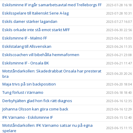
Eskilsminne IF ingår samarbetsavtal med Trelleborgs FF
2023-07-28 16:18
Eskilsspelare till Italienskt Serie A-lag
2023-07-28 10:31
Eskils damer stärker lagandan
2023-07-27 16:07
Eskils orkade inte stå emot starkt MFF
2023-06-30 22:56
Eskilsminne IF - Malmö FF
2023-06-26 15:03
Eskilstalang till Allsvenskan
2023-06-26 11:35
Eskilscoachen vill bibehålla hemmaformen
2023-06-21 23:08
Eskilsminne IF - Onsala BK
2023-06-21 11:47
Motståndarkollen: Skadedrabbat Onsala har presterat
2023-06-20 20:26
bra
Maja trivs på sin backposition
2023-06-20 18:04
Tung förlust i Värnamo
2023-06-18 18:40
Derbyhjälten glad hon fick rätt diagnos
2023-06-16 12:35
Johanna Olsson kan göra come back
2023-06-16 12:29
IFK Värnamo - Eskilsminne IF
2023-06-15 12:40
Motståndarkollen: IFK Värnamo satsar nu på egna
2023-06-15 11:15
spelare