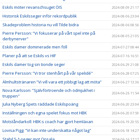
Eskils möter revanschsuget ÖIS
2024-08-09 21:17
Historisk Eskilsseger inför rekordpublik
2024-08-06 23:04
Skadeproblem historia nu vill Tilde bidra
2024-08-06 08:56
Pierre Persson: ”Vi fokuserar på vårt spel inte på
2024-08-05 21:05
derbynerver"
Eskils damer dominerade men föll
2024-07-27 08:44
Planer på att se Eskils vs HIF
2024-07-16 16:51
Eskils damer tog sin tionde seger
2024-06-29 21:08
Pierre Persson: ”Vi tror stenhårt på vår spelidé"
2024-06-28 07:25
Älmhultstränaren ”Vi vill vara ett jobbigt lag att möta”
2024-06-27 13:36
Nova Karlsson: ”Självförtroende och ödmjukhet i
2024-06-26 11:54
truppen"
Julia Nyberg Spets räddade Eskilspoäng
2024-06-20 23:04
Inställningen och egna spelet fokus mot HBK
2024-06-20 07:59
Motståndarkoll: HBK:s coach har gjort hemläxan
2024-06-19 20:55
Lovisa Pigg: ”Vi kan inte underskatta något lag"
2024-06-18 14:27
Stabil 5-1-seger mot Onsala
2024-06-16 17:17