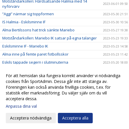
Motståndarkollen: Hårdsatsande Halmia med 14
2023-06-01 09:50
nyförvärv
”Aggi” närmar sig toppformen
2023-05-30 21:51
IS Halmia - Eskilsminne IF
2023-05-30 10:56
Alma Bertilssons hat trick sänkte Mariebo
2023-05-27 19:38
Motståndarkollen: Mariebo IK satsar på egna talanger
2023-05-23 19:33
Eskilsminne IF - Mariebo IK
2023-05-23 14:58
Alma inne på femte paret fotbollsskor
2023-05-23 11:42
Eskils tappade segern i slutminuterna
2023-05-20 18:00
IFK Göteborg - Eskilsminne IF
2023-05-18 15:35
För att hemsidan ska fungera korrekt använder vi nödvändiga
Motståndarkollen: IFK Göteborg jobbar med liten trupp
2023-05-17 13:38
cookies från SportAdmin. Dessa går inte att stänga av.
Ingen ljusning på skadefronten
Föreningen kan också använda frivilliga cookies, t.ex. för
2023-05-17 13:37
statistik eller marknadsföring. Du väljer själv om du vill
Alva Hed hyllar Eskils fysik och kondition
2023-05-16 19:31
acceptera dessa.
Kämpamatch när Eskils kryssade
2023-05-14 18:02
Anpassa dina val
Eskilscoachen: ”Bra tillfälle studsa tillbaka"
2023-05-12 09:30
Acceptera nödvändiga
Acceptera alla
Dags för ”Tjejdagen" på söndag
2023-05-12 00:53
Motståndarkollen: Rosengårdscoachen gillar
2023-05-11 14:52