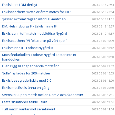
Eskils bäst i DM-derbyt
2023-06-14 22:44
Eskilscoachen: ”Detta är årets match för HIF"
2023-06-13 23:54
”Jasse” extremt taggad inför HIF-matchen
2023-06-13 21:16
DM: Helsingborgs IF - Eskilsminne IF
2023-06-12 16:27
Eskils vann tuff match mot Lödöse Nygård
2023-06-10 19:57
Eskilscoachen: ”Vi fokuserar på vårt spel"
2023-06-09 10:09
Eskilsminne IF - Lödöse Nygård IK
2023-06-08 10:42
Motståndarkollen: Lödöse Nygård kastar inte in
2023-06-08 10:10
handduken
Ellen Pigg gillar spännande motstånd
2023-06-07 22:32
”Julle” hyllades för 200 matcher
2023-06-06 16:03
Eskils besegrade Eskils med 5-0
2023-06-06 16:00
Eskils mot Eskils ännu en gång
2023-06-06 00:30
Svenska Cupen-match mellan Dam A och Akademin!
2023-06-05 17:16
Fasta situationer fällde Eskils
2023-06-03 19:55
Tuff match väntar mot seriefavorit
2023-06-02 11:04