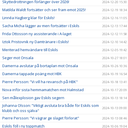
Skyttedrottningen förlänger över 2026!
2024-12-20 15:30
Matilda Waldt fortsätter och ser fram emot 2025!
2024-12-19 18:34
Linnéa Hagberg klar för Eskils!
2024-12-16 11:05
Sacha Micha lägger av men fortsätter i Eskils
2024-12-13 17:44
Frida Ottosson ny assisterande i A-laget
2024-12-12 11:58
Iztok Pristovnik ny Damtränare i Eskils!
2024-12-10 14:42
Meriterad hemvändare till Eskils
2024-12-05 19:42
Seger mot Onsala
2024-10-27 18:01
Damerna avslutar på bortaplan mot Onsala
2024-10-26 10:36
Damerna tappade poäng mot HBK
2024-10-19 16:54
Pierre Persson: ”Vi vill ha revansch på HBK"
2024-10-18 13:41
Nova inför sista hemmamatchen mot Halmstad
2024-10-17 20:09
Sen målexplosion gav Eskils segern
2024-10-13 18:14
Johanna Olsson: ”Viktigt avsluta bra både för Eskils som
2024-10-13 09:00
klubb och oss själva"
Pierre Persson: ”Vi vägrar ge slaget förlorat"
2024-10-13 08:46
Eskils föll i ny toppmatch
2024-10-06 19:04