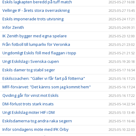
Eskils lagkapten beredd på tuff match
2025-05-27 16:08
Vellinge IF - årets stora överraskning
2025-05-27 15:45
Eskils imponerade trots utvisning
2025-05-24 17:21
Inför Zenith
2025-05-24 09:31
IK Zenith bygger med egna spelare
2025-05-23 12:00
Från fotboll till lumparliv för Veronika
2025-05-21 23:02
Ungdomligt Eskils föll med flaggan i topp
2025-05-21 21:52
Ungt Eskilslag i Svenska cupen
2025-05-19 20:18
Eskils damer tog stabil seger
2025-05-17 16:54
Eskilscoachen: "Gäller vi får fart på fötterna"
2025-05-16 17:25
MFF-förvärvet: "Det känns som jag kommit hem"
2025-05-16 17:24
Qviding går för vinst mot Eskils
2025-05-16 17:22
DM-förlust trots stark insats
2025-05-14 22:54
Ungt Eskilslag möter HIF i DM
2025-05-13 13:49
Eskilsdamerna tog andra raka segern
2025-05-11 16:46
Inför söndagens möte med IFK Örby
2025-05-10 22:03