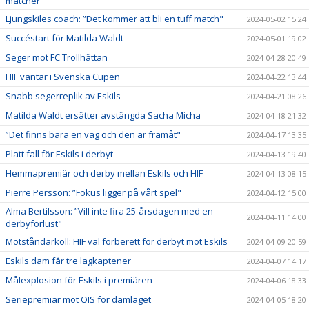
matcher"
Ljungskiles coach: ”Det kommer att bli en tuff match"
2024-05-02 15:24
Succéstart för Matilda Waldt
2024-05-01 19:02
Seger mot FC Trollhättan
2024-04-28 20:49
HIF väntar i Svenska Cupen
2024-04-22 13:44
Snabb segerreplik av Eskils
2024-04-21 08:26
Matilda Waldt ersätter avstängda Sacha Micha
2024-04-18 21:32
”Det finns bara en väg och den är framåt"
2024-04-17 13:35
Platt fall för Eskils i derbyt
2024-04-13 19:40
Hemmapremiär och derby mellan Eskils och HIF
2024-04-13 08:15
Pierre Persson: ”Fokus ligger på vårt spel"
2024-04-12 15:00
Alma Bertilsson: ”Vill inte fira 25-årsdagen med en
2024-04-11 14:00
derbyförlust"
Motståndarkoll: HIF väl förberett för derbyt mot Eskils
2024-04-09 20:59
Eskils dam får tre lagkaptener
2024-04-07 14:17
Målexplosion för Eskils i premiären
2024-04-06 18:33
Seriepremiär mot ÖIS för damlaget
2024-04-05 18:20