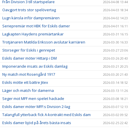
Från Division 3 till startspelare
2026-04-08 13:44
Oavgjort trots stor spelövertag
2026-04-03 18:34
Lugn känsla inför dampremiären
2026-04-02 14:23
Seriepremiär mot HBK för Eskils damer
2026-04-01 16:11
Lagkapten Haydens premiärtankar
2026-03-31 16:15
Trotjänaren Matilda Eriksson avslutar karriären
2026-03-30 16:33
Storseger för Eskils i genrepet
2026-03-27 23:06
Eskils damer möter Hittarp i DM
2026-03-26 20:43
Imponerande insats av Eskils damlag
2026-03-21 20:25
Ny match mot Rosengård 1917
2026-03-20 21:43
Eskils mötte ett bättre Jitex
2026-03-14 18:52
Läger och match för damerna
2026-03-13 11:26
Seger mot MFF men spelet hackade
2026-03-08 18:21
Eskils damer möter MFF:s Division 2-lag
2026-03-07 12:13
Talangfull ytterback fick A-kontrakt med Eskils dam
2026-03-02 09:52
Eskils damer bjöd på årets bästa insats
2026-02-25 22:42