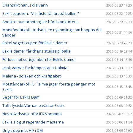
Chansrikt när Eskils vann
2026-05-23 17:20
Eskilscoachen: ”Vi måste få fart på bollen ”
2026-05-22 17:23
Annika Loumaranta gillar hård konkurrens
2026-05-22 09:19
Motståndarkoll: Lindsdal en nykomling som hoppas det
2026-05-21 14:56
vänder
Enkel seger i cupen för Eskils damer
2026-05-20 22:29
Eskils damer får chans studsa tillbaka
2026-05-19 22:14
Förlust mot seriejumbon för Eskils damer
2026-05-14 18:55
Iztok varnar för kämpastarkt Halmia
2026-05-13 16:17
Malena - solsken och kraftpaket
2026-05-13 15:30
Motståndarkoll: IS Halmia jagar första poängen mot
2026-05-13 13:48
Eskils
Seger för Eskils Dam!
2026-05-09 21:32
Tufft fysiskt Värnamo väntar Eskils
2026-05-08 12:52
Nova Karlsson inför IFK Värnamo
2026-05-07 16:57
Eskils slog ut regerande mästarna
2026-05-06 21:54
Ung trupp mot HIF i DM
2026-05-05 22:00