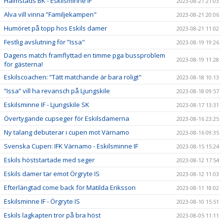
Halmstads BK - Eskilsminne IF
2023-08-21 21:03
Alva vill vinna ”Familjekampen"
2023-08-21 20:06
Humöret på topp hos Eskils damer
2023-08-21 11:02
Festlig avslutning för ”Issa"
2023-08-19 19:26
Dagens match framflyttad en timme pga bussproblem
2023-08-19 11:28
för gästerna!
Eskilscoachen: ”Tätt matchande är bara roligt"
2023-08-18 10:13
”Issa” vill ha revansch på Ljungskile
2023-08-18 09:57
Eskilsminne IF - Ljungskile SK
2023-08-17 13:31
Övertygande cupseger för Eskilsdamerna
2023-08-16 23:25
Ny talang debuterar i cupen mot Värnamo
2023-08-16 09:35
Svenska Cupen: IFK Värnamo - Eskilsminne IF
2023-08-15 15:24
Eskils höststartade med seger
2023-08-12 17:54
Eskils damer tar emot Örgryte IS
2023-08-12 11:03
Efterlängtad come back för Matilda Eriksson
2023-08-11 18:02
Eskilsminne IF - Örgryte IS
2023-08-10 15:51
Eskils lagkapten tror på bra höst
2023-08-05 11:11