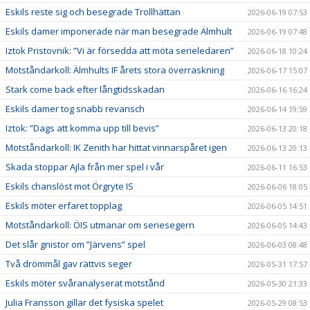
Eskils reste sig och besegrade Trollhättan
2026-06-19 07:53
Eskils damer imponerade när man besegrade Älmhult
2026-06-19 07:48
Iztok Pristovnik: ”Vi är försedda att möta serieledaren”
2026-06-18 10:24
Motståndarkoll: Älmhults IF årets stora överraskning
2026-06-17 15:07
Stark come back efter långtidsskadan
2026-06-16 16:24
Eskils damer tog snabb revansch
2026-06-14 19:59
Iztok: ”Dags att komma upp till bevis”
2026-06-13 20:18
Motståndarkoll: IK Zenith har hittat vinnarspåret igen
2026-06-13 20:13
Skada stoppar Ajla från mer spel i vår
2026-06-11 16:53
Eskils chanslöst mot Örgryte IS
2026-06-06 18:05
Eskils möter erfaret topplag
2026-06-05 14:51
Motståndarkoll: ÖIS utmanar om seriesegern
2026-06-05 14:43
Det slår gnistor om ”Järvens” spel
2026-06-03 08:48
Två drömmål gav rättvis seger
2026-05-31 17:57
Eskils möter svåranalyserat motstånd
2026-05-30 21:33
Julia Fransson gillar det fysiska spelet
2026-05-29 08:53