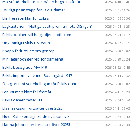
Motståndarkollen: HBK på en högre nivå i år
2025-04-10 08:46
Oturligt poängtapp för Eskils damer
2025-04-05 16:26
Elin Persson klar för Eskils
2025-04-05 00:36
Lagkaptenen: "Helt galet att premiärmöta ÖIS igen"
2025-04-04 16:23
Eskilscoachen vill ha glädjen i fotbollen
2025-04-04 16:17
Ungdomligt Eskils DM-vann
2025-04-02 23:15
Knapp förlust i ett bra genrep
2025-03-30 18:02
Miniläger och genrep för damerna
2025-03-28 20:24
Eskils besegrade MFF F19
2025-03-22 19:45
Eskils imponerade mot Rosengård 1917
2025-03-14 21:32
Oavgjort mot seriekollegan för Eskils dam
2025-03-08 20:02
Förlust men klart fall framåt
2025-02-15 17:29
Eskils damer möter TFF
2025-02-04 17:58
Elsa Isaksson fortsätter över 2025!
2025-01-11 08:05
Nova Karlsson signerade nytt kontrakt
2024-12-25 12:40
Hanna Johansson forsätter över 2025!
2024-12-23 20:38