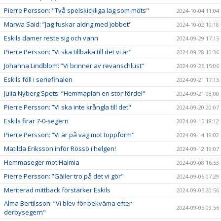
Pierre Persson: "Två spelskickliga lag som möts"
2024-10-04 11:04
Marwa Said: ”Jag fuskar aldrig med jobbet"
2024-10-02 10:18
Eskils damer reste sig och vann
2024-09-29 17:15
Pierre Persson: ”Vi ska tillbaka till det vi är"
2024-09-28 10:36
Johanna Lindblom: ”Vi brinner av revanschlust"
2024-09-26 15:06
Eskils föll i seriefinalen
2024-09-21 17:13
Julia Nyberg Spets: ”Hemmaplan en stor fördel"
2024-09-21 08:00
Pierre Persson: ”Vi ska inte krångla till det"
2024-09-20 20:07
Eskils firar 7-0-segern
2024-09-15 18:12
Pierre Persson: ”Vi är på väg mot toppform"
2024-09-14 19:02
Matilda Eriksson inför Rössö i helgen!
2024-09-12 19:07
Hemmaseger mot Halmia
2024-09-08 16:53
Pierre Persson: ”Gäller tro på det vi gör"
2024-09-06 07:29
Meriterad mittback förstärker Eskils
2024-09-05 20:56
Alma Bertilsson: ”Vi blev för bekväma efter
2024-09-05 09:56
derbysegern"