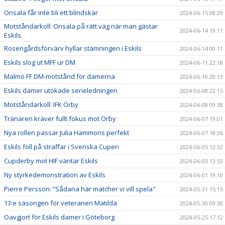
Onsala får inte bli ett blindskär
2024-06-15 08:29
Motståndarkoll: Onsala på rätt väg när man gästar
2024-06-14 19:11
Eskils
Rosengårdsförvärv hyllar stämningen i Eskils
2024-06-14 00:11
Eskils slog ut MFF ur DM
2024-06-11 22:18
Malmö FF DM-motstånd för damerna
2024-06-10 20:13
Eskils damer utökade serieledningen
2024-06-08 22:15
Motståndarkoll: IFK Örby
2024-06-08 09:38
Tränaren kräver fullt fokus mot Örby
2024-06-07 19:01
Nya rollen passar Julia Hammons perfekt
2024-06-07 18:36
Eskils föll på straffar i Svenska Cupen
2024-06-05 12:32
Cupderby mot HIF väntar Eskils
2024-06-03 13:53
Ny styrkedemonstration av Eskils
2024-06-01 19:10
Pierre Persson: ”Sådana här matcher vi vill spela"
2024-05-31 15:15
13:e säsongen för veteranen Matilda
2024-05-30 09:30
Oavgjort för Eskils damer i Göteborg
2024-05-25 17:12