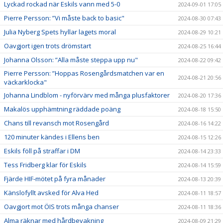
Lyckad rockad när Eskils vann med 5-0
2024-09-01 17:05
Pierre Persson: ”Vi måste back to basic"
2024-08-30 07:43
Julia Nyberg Spets hyllar lagets moral
2024-08-29 10:21
Oavgjort igen trots drömstart
2024-08-25 16:44
Johanna Olsson: ”Alla måste steppa upp nu"
2024-08-22 09:42
Pierre Persson: ”Hoppas Rosengårdsmatchen var en
2024-08-21 20:56
väckarklocka"
Johanna Lindblom - nyförvärv med många plusfaktorer
2024-08-20 17:36
Makalös upphämtning räddade poäng
2024-08-18 15:50
Chans till revansch mot Rosengård
2024-08-16 14:22
120 minuter kändes i Ellens ben
2024-08-15 12:26
Eskils föll på straffar i DM
2024-08-14 23:33
Tess Fridberg klar för Eskils
2024-08-14 15:59
Fjärde HIF-mötet på fyra månader
2024-08-13 20:39
Känslofyllt avsked för Alva Hed
2024-08-11 18:57
Oavgjort mot ÖIS trots många chanser
2024-08-11 18:36
Alma räknar med hårdbevakning
2024-08-09 21:29