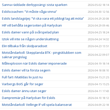
Sanna räddade derbypoäng i sista sparken
2026-05-02 18:14
Eskilscoachen: ”Vi måste våga vinna”
2026-04-30 12:56
Eskils landslagstjej: ”Vi ska vara ett jobbigt lag att möta”
2026-04-29 20:08
HIF vill behålla segersviten på Harlyckan
2026-04-29 09:46
Eskils damer vann på svårspelad plan
2026-04-25 18:24
Iztok vill inte se någon underskattning
2026-04-24 14:32
Elin tillbaka från skidparadiset
2026-04-23 13:51
Motståndarkoll: Skepplanda BTK - pingisklubben som
2026-04-22 09:07
saknar pingislag
Målexplosion när Eskils damer imponerade
2026-04-19 18:14
Eskils damer vill ta första segern
2026-04-18 08:10
Full fart i Matildas liv just nu
2026-04-15 21:25
Varbergs BoIS går för seger
2026-04-15 15:25
Eskils damer ännu utan seger
2026-04-11 17:43
Dampremiär på Harlyckan för Eskils
2026-04-10 18:12
Motståndarkoll: Vellinge IF vill spela balanserat
2026-04-09 22:18