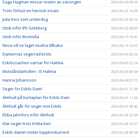
Saga Hagman missar resten av säsongen
2025-06-26 09:10
Trots förlust en heroisk insats
2025-06-22 16:29
Julia trivs som underdog
2025-06-22 08:12
Iztok inför IFK Göteborg
2025-06-22 08:03
Iztok inför Bromölla
2025-06-15 10:41
Nova vill se laget studsa tillbaka
2025-06-15 10:05
Damernas segerrad bröts
2025-06-06 20:55
Eskilscoachen varnar för Halmia
2025-06-05 22:14
Motståndarkollen : IS Halmia
2025-06-05 00:54
Hanna Johansson
2025-06-04 07:15
Seger för Eskils Dam!
2025-06-01 21:39
Älmhult på bortaplan för Eskils Dam
2025-06-01 11:34
Älmhult går för seger mot Eskils
2025-06-01 08:42
Ebba Jahnfors inför Älmhult
2025-05-30 22:54
Klar seger trots trötta ben
2025-05-28 22:27
Eskils damer möter toppkonkurrent
2025-05-28 00:54