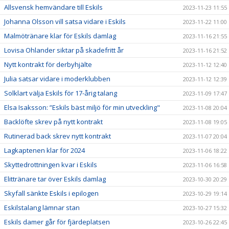
Allsvensk hemvändare till Eskils
2023-11-23 11:55
Johanna Olsson vill satsa vidare i Eskils
2023-11-22 11:00
Malmötränare klar för Eskils damlag
2023-11-16 21:55
Lovisa Ohlander siktar på skadefritt år
2023-11-16 21:52
Nytt kontrakt för derbyhjälte
2023-11-12 12:40
Julia satsar vidare i moderklubben
2023-11-12 12:39
Solklart välja Eskils för 17-årig talang
2023-11-09 17:47
Elsa Isaksson: ”Eskils bäst miljö för min utveckling"
2023-11-08 20:04
Backlöfte skrev på nytt kontrakt
2023-11-08 19:05
Rutinerad back skrev nytt kontrakt
2023-11-07 20:04
Lagkaptenen klar för 2024
2023-11-06 18:22
Skyttedrottningen kvar i Eskils
2023-11-06 16:58
Elittränare tar över Eskils damlag
2023-10-30 20:29
Skyfall sänkte Eskils i epilogen
2023-10-29 19:14
Eskilstalang lämnar stan
2023-10-27 15:32
Eskils damer går för fjärdeplatsen
2023-10-26 22:45