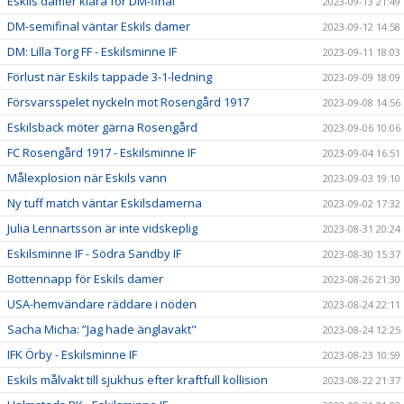
Eskils damer klara för DM-final
2023-09-13 21:49
DM-semifinal väntar Eskils damer
2023-09-12 14:58
DM: Lilla Torg FF - Eskilsminne IF
2023-09-11 18:03
Förlust när Eskils tappade 3-1-ledning
2023-09-09 18:09
Försvarsspelet nyckeln mot Rosengård 1917
2023-09-08 14:56
Eskilsback möter gärna Rosengård
2023-09-06 10:06
FC Rosengård 1917 - Eskilsminne IF
2023-09-04 16:51
Målexplosion när Eskils vann
2023-09-03 19:10
Ny tuff match väntar Eskilsdamerna
2023-09-02 17:32
Julia Lennartsson är inte vidskeplig
2023-08-31 20:24
Eskilsminne IF - Södra Sandby IF
2023-08-30 15:37
Bottennapp för Eskils damer
2023-08-26 21:30
USA-hemvändare räddare i nöden
2023-08-24 22:11
Sacha Micha: ”Jag hade änglavakt"
2023-08-24 12:25
IFK Örby - Eskilsminne IF
2023-08-23 10:59
Eskils målvakt till sjukhus efter kraftfull kollision
2023-08-22 21:37