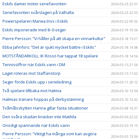
Eskils damer möter seriefavoriten
2024-05-23 22:51
Seriefavoriten svårslagen på Valhalla
2024-05-23 22:35
Powerspelaren Marwa trivs i Eskils
2024-05-22 09:52
Eskils imponerade med 8–0-seger
2024-05-19 19:56
Pierre Persson: ”Vi håller på att skapa en vinnarkultur"
2024-05-18 15:27
Ebba Jahnfors: ”Det är sjukt mycket bättre i Eskils"
2024-05-18 14:58
MOTSTÅNDARKOLL: IK Rössö har tappat 18 spelare
2024-05-18 14:56
Tennissiffror när Eskils vann i DM
2024-05-15 21:56
Laget roteras mot Staffanstorp
2024-05-15 11:02
Seger förde Eskils upp i serieledning
2024-05-11 20:12
Två spelare tillbaka mot Halmia
2024-05-10 13:34
Halmias tränare hoppas på derbystämning
2024-05-10 13:32
Tvåmålsskytten Hanna gillar fasta situationer
2024-05-08 16:37
Den svåra skadan knäcker inte Matilda
2024-05-06 22:22
Onödigt spännande när Eskils vann
2024-05-05 19:15
Pierre Persson: ”Viktigt ha många som kan avgöra
2024-05-03 13:36