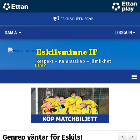
ESKILSCUPEN 2026!
DAM A
LOGGA IN
Eskilsminne IF
Respekt – Kamratskap – Jämlikhet
Dam A
HEM
NYHETER
KALENDER
TRUPPEN
Genrep väntar för Eskils!
<
>