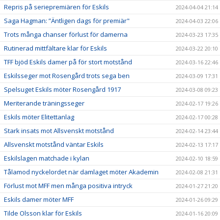
Repris på seriepremiären för Eskils
2024-04-04 21:14
Saga Hagman: ”Äntligen dags för premiär"
2024-04-03 22:06
Trots många chanser förlust för damerna
2024-03-23 17:35
Rutinerad mittfältare klar för Eskils
2024-03-22 20:10
TFF bjöd Eskils damer på för stort motstånd
2024-03-16 22:46
Eskilsseger mot Rosengård trots sega ben
2024-03-09 17:31
Spelsuget Eskils möter Rosengård 1917
2024-03-08 09:23
Meriterande träningsseger
2024-02-17 19:26
Eskils möter Elitettanlag
2024-02-17 00:28
Stark insats mot Allsvenskt motstånd
2024-02-14 23:44
Allsvenskt motstånd väntar Eskils
2024-02-13 17:17
Eskilslagen matchade i kylan
2024-02-10 18:59
Tålamod nyckelordet när damlaget möter Akademin
2024-02-08 21:31
Förlust mot MFF men många positiva intryck
2024-01-27 21:20
Eskils damer möter MFF
2024-01-26 09:29
Tilde Olsson klar för Eskils
2024-01-16 20:09