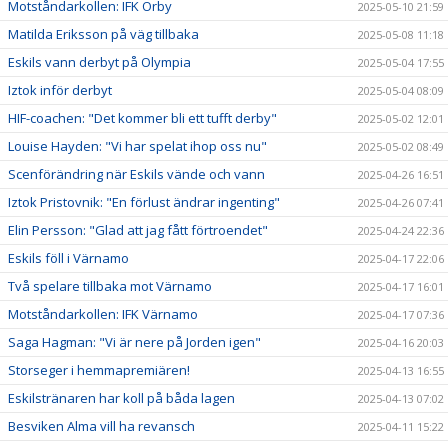
Motståndarkollen: IFK Örby
2025-05-10 21:59
Matilda Eriksson på väg tillbaka
2025-05-08 11:18
Eskils vann derbyt på Olympia
2025-05-04 17:55
Iztok inför derbyt
2025-05-04 08:09
HIF-coachen: "Det kommer bli ett tufft derby"
2025-05-02 12:01
Louise Hayden: "Vi har spelat ihop oss nu"
2025-05-02 08:49
Scenförändring när Eskils vände och vann
2025-04-26 16:51
Iztok Pristovnik: "En förlust ändrar ingenting"
2025-04-26 07:41
Elin Persson: "Glad att jag fått förtroendet"
2025-04-24 22:36
Eskils föll i Värnamo
2025-04-17 22:06
Två spelare tillbaka mot Värnamo
2025-04-17 16:01
Motståndarkollen: IFK Värnamo
2025-04-17 07:36
Saga Hagman: "Vi är nere på Jorden igen"
2025-04-16 20:03
Storseger i hemmapremiären!
2025-04-13 16:55
Eskilstränaren har koll på båda lagen
2025-04-13 07:02
Besviken Alma vill ha revansch
2025-04-11 15:22