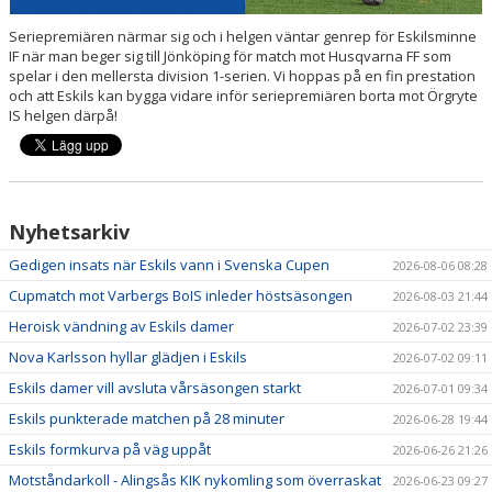
Seriepremiären närmar sig och i helgen väntar genrep för Eskilsminne
IF när man beger sig till Jönköping för match mot Husqvarna FF som
spelar i den mellersta division 1-serien. Vi hoppas på en fin prestation
och att Eskils kan bygga vidare inför seriepremiären borta mot Örgryte
IS helgen därpå!
Nyhetsarkiv
Gedigen insats när Eskils vann i Svenska Cupen
2026-08-06 08:28
Cupmatch mot Varbergs BoIS inleder höstsäsongen
2026-08-03 21:44
Heroisk vändning av Eskils damer
2026-07-02 23:39
Nova Karlsson hyllar glädjen i Eskils
2026-07-02 09:11
Eskils damer vill avsluta vårsäsongen starkt
2026-07-01 09:34
Eskils punkterade matchen på 28 minuter
2026-06-28 19:44
Eskils formkurva på väg uppåt
2026-06-26 21:26
Motståndarkoll - Alingsås KIK nykomling som överraskat
2026-06-23 09:27