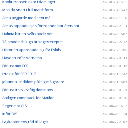
Konkurrensen ökar i damlaget
2025-09-04 15:51
Matilda snart i full matchform
2025-09-04 15:47
Alma avgjorde med sent mål
2025-08-30 18:56
Almas tappade självförtroende har återvänt
2025-08-29 20:53
Halmia blir en svårknäckt nöt
2025-08-29 16:07
Tålamod och lugn är segerreceptet
2025-08-22 22:32
Historien upprepade sig för Eskils
2025-08-17 17:05
Hayden inför Värnamo
2025-08-17 08:13
Förlust mot FCR
2025-08-12 08:12
Iztok inför FCR 1917
2025-08-11 17:42
Johanna Lindblom pålitlig målgörare
2025-08-11 16:09
Förlust trots kraftig dominans
2025-08-06 08:59
Äntligen comeback för Matilda
2025-08-05 01:26
Seger mot ÖIS
2025-06-28 16:57
Inför ÖIS
2025-06-28 10:24
Lagkaptenens råd till laget
2025-06-27 20:02