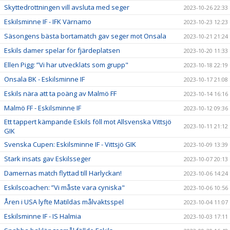
Skyttedrottningen vill avsluta med seger
2023-10-26 22:33
Eskilsminne IF - IFK Värnamo
2023-10-23 12:23
Säsongens bästa bortamatch gav seger mot Onsala
2023-10-21 21:24
Eskils damer spelar för fjärdeplatsen
2023-10-20 11:33
Ellen Pigg: ”Vi har utvecklats som grupp"
2023-10-18 22:19
Onsala BK - Eskilsminne IF
2023-10-17 21:08
Eskils nära att ta poäng av Malmö FF
2023-10-14 16:16
Malmö FF - Eskilsminne IF
2023-10-12 09:36
Ett tappert kämpande Eskils föll mot Allsvenska Vittsjö
2023-10-11 21:12
GIK
Svenska Cupen: Eskilsminne IF - Vittsjö GIK
2023-10-09 13:39
Stark insats gav Eskilsseger
2023-10-07 20:13
Damernas match flyttad till Harlyckan!
2023-10-06 14:24
Eskilscoachen: ”Vi måste vara cyniska"
2023-10-06 10:56
Åren i USA lyfte Matildas målvaktsspel
2023-10-04 11:07
Eskilsminne IF - IS Halmia
2023-10-03 17:11