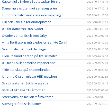
Kapten Julia Nyberg Spets tackar för sig
2025-10-17 16:19
Damerna avslutar mot seriesegraren
2025-10-17 10:18
Tuff bortamatch mot årets överraskning
2025-10-11 10:00
Elin och Eskils jagar andraplatsen
2025-10-08 17:17
0-0 för damerna i ruskväder
2025-10-04 19:00
Oväder väntar Eskils mot Örby
2025-10-03 07:48
Alma Bertilssons målexplosion sänkte Zenith
2025-09-28 17:20
Skador slår hårt mot damlaget
2025-09-28 11:55
Ellen Roslund beredd på fysisk match
2025-09-26 14:30
0-0 men Eskilsdamerna imponerade
2025-09-19 22:00
Tilde ser slutet på skadeeländet
2025-09-18 20:57
Johanna Olsson missar HBK-matchen
2025-09-18 20:53
Svag insats när Eskils kryssade
2025-09-13 16:15
Iztok vill tillbaka till vårformen
2025-09-12 07:40
Stark vänskap mellan målvakterna
2025-09-12 07:35
Storseger för Eskils damer
2025-09-06 19:05