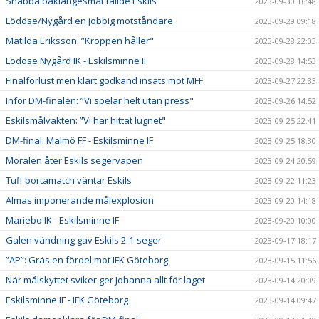
Snabba baklängesmål fällde Eskils
2023-09-30 16:48
Lödöse/Nygård en jobbig motståndare
2023-09-29 09:18
Matilda Eriksson: ”Kroppen håller"
2023-09-28 22:03
Lödöse Nygård IK - Eskilsminne IF
2023-09-28 14:53
Finalförlust men klart godkänd insats mot MFF
2023-09-27 22:33
Inför DM-finalen: ”Vi spelar helt utan press"
2023-09-26 14:52
Eskilsmålvakten: ”Vi har hittat lugnet"
2023-09-25 22:41
DM-final: Malmö FF - Eskilsminne IF
2023-09-25 18:30
Moralen åter Eskils segervapen
2023-09-24 20:59
Tuff bortamatch väntar Eskils
2023-09-22 11:23
Almas imponerande målexplosion
2023-09-20 14:18
Mariebo IK - Eskilsminne IF
2023-09-20 10:00
Galen vändning gav Eskils 2-1-seger
2023-09-17 18:17
”AP”: Gräs en fördel mot IFK Göteborg
2023-09-15 11:56
När målskyttet sviker ger Johanna allt för laget
2023-09-14 20:09
Eskilsminne IF - IFK Göteborg
2023-09-14 09:47