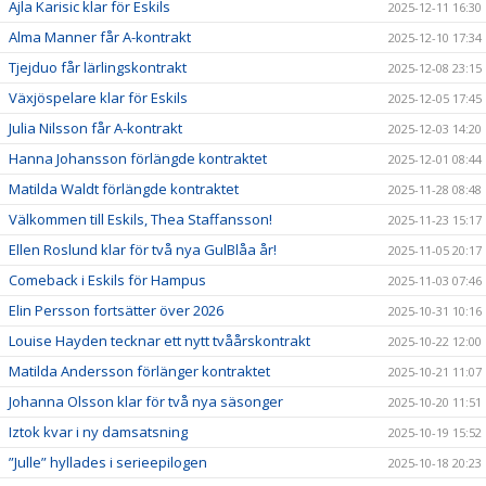
Ajla Karisic klar för Eskils
2025-12-11 16:30
Alma Manner får A-kontrakt
2025-12-10 17:34
Tjejduo får lärlingskontrakt
2025-12-08 23:15
Växjöspelare klar för Eskils
2025-12-05 17:45
Julia Nilsson får A-kontrakt
2025-12-03 14:20
Hanna Johansson förlängde kontraktet
2025-12-01 08:44
Matilda Waldt förlängde kontraktet
2025-11-28 08:48
Välkommen till Eskils, Thea Staffansson!
2025-11-23 15:17
Ellen Roslund klar för två nya GulBlåa år!
2025-11-05 20:17
Comeback i Eskils för Hampus
2025-11-03 07:46
Elin Persson fortsätter över 2026
2025-10-31 10:16
Louise Hayden tecknar ett nytt tvåårskontrakt
2025-10-22 12:00
Matilda Andersson förlänger kontraktet
2025-10-21 11:07
Johanna Olsson klar för två nya säsonger
2025-10-20 11:51
Iztok kvar i ny damsatsning
2025-10-19 15:52
”Julle” hyllades i serieepilogen
2025-10-18 20:23