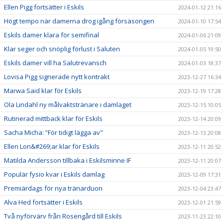
Ellen Pigg fortsätter i Eskils
2024-01-12 21:16
Högt tempo när damerna drog igång försäsongen
2024-01-10 17:54
Eskils damer klara för semifinal
2024-01-06 21:09
Klar seger och snöplig förlust i Saluten
2024-01-05 19:50
Eskils damer vill ha Salutrevansch
2024-01-03 18:37
Lovisa Pigg signerade nytt kontrakt
2023-12-27 16:34
Marwa Said klar för Eskils
2023-12-19 17:28
Ola Lindahl ny målvaktstränare i damlaget
2023-12-15 10:05
Rutinerad mittback klar för Eskils
2023-12-14 20:09
Sacha Micha: ”För tidigt lägga av"
2023-12-13 20:08
Ellen Lon&#269;ar klar för Eskils
2023-12-11 20:52
Matilda Andersson tillbaka i Eskilsminne IF
2023-12-11 20:07
Populär fysio kvar i Eskils damlag
2023-12-09 17:31
Premiärdags för nya tränarduon
2023-12-04 23:47
Alva Hed fortsätter i Eskils
2023-12-01 21:59
Två nyförvärv från Rosengård till Eskils
2023-11-23 22:10