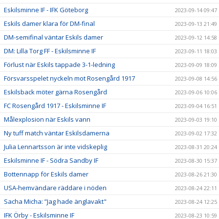
Eskilsminne IF - IFK Göteborg
2023-09-14 09:47
Eskils damer klara för DM-final
2023-09-13 21:49
DM-semifinal väntar Eskils damer
2023-09-12 14:58
DM: Lilla Torg FF - Eskilsminne IF
2023-09-11 18:03
Förlust när Eskils tappade 3-1-ledning
2023-09-09 18:09
Försvarsspelet nyckeln mot Rosengård 1917
2023-09-08 14:56
Eskilsback möter gärna Rosengård
2023-09-06 10:06
FC Rosengård 1917 - Eskilsminne IF
2023-09-04 16:51
Målexplosion när Eskils vann
2023-09-03 19:10
Ny tuff match väntar Eskilsdamerna
2023-09-02 17:32
Julia Lennartsson är inte vidskeplig
2023-08-31 20:24
Eskilsminne IF - Södra Sandby IF
2023-08-30 15:37
Bottennapp för Eskils damer
2023-08-26 21:30
USA-hemvändare räddare i nöden
2023-08-24 22:11
Sacha Micha: ”Jag hade änglavakt"
2023-08-24 12:25
IFK Örby - Eskilsminne IF
2023-08-23 10:59