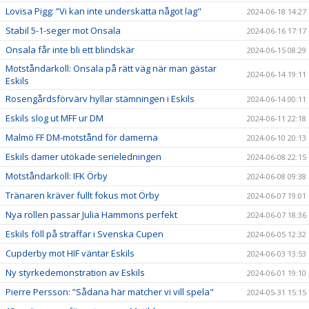
Lovisa Pigg: ”Vi kan inte underskatta något lag"
2024-06-18 14:27
Stabil 5-1-seger mot Onsala
2024-06-16 17:17
Onsala får inte bli ett blindskär
2024-06-15 08:29
Motståndarkoll: Onsala på rätt väg när man gästar
2024-06-14 19:11
Eskils
Rosengårdsförvärv hyllar stämningen i Eskils
2024-06-14 00:11
Eskils slog ut MFF ur DM
2024-06-11 22:18
Malmö FF DM-motstånd för damerna
2024-06-10 20:13
Eskils damer utökade serieledningen
2024-06-08 22:15
Motståndarkoll: IFK Örby
2024-06-08 09:38
Tränaren kräver fullt fokus mot Örby
2024-06-07 19:01
Nya rollen passar Julia Hammons perfekt
2024-06-07 18:36
Eskils föll på straffar i Svenska Cupen
2024-06-05 12:32
Cupderby mot HIF väntar Eskils
2024-06-03 13:53
Ny styrkedemonstration av Eskils
2024-06-01 19:10
Pierre Persson: ”Sådana här matcher vi vill spela"
2024-05-31 15:15