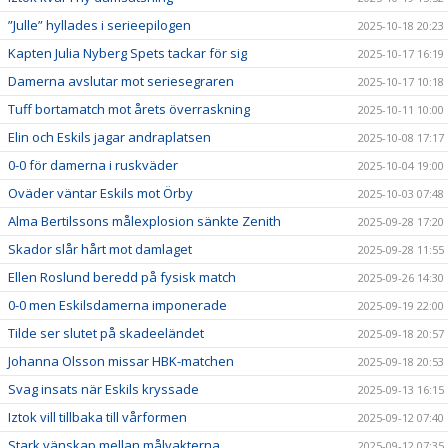
”Julle” hyllades i serieepilogen
2025-10-18 20:23
Kapten Julia Nyberg Spets tackar för sig
2025-10-17 16:19
Damerna avslutar mot seriesegraren
2025-10-17 10:18
Tuff bortamatch mot årets överraskning
2025-10-11 10:00
Elin och Eskils jagar andraplatsen
2025-10-08 17:17
0-0 för damerna i ruskväder
2025-10-04 19:00
Oväder väntar Eskils mot Örby
2025-10-03 07:48
Alma Bertilssons målexplosion sänkte Zenith
2025-09-28 17:20
Skador slår hårt mot damlaget
2025-09-28 11:55
Ellen Roslund beredd på fysisk match
2025-09-26 14:30
0-0 men Eskilsdamerna imponerade
2025-09-19 22:00
Tilde ser slutet på skadeeländet
2025-09-18 20:57
Johanna Olsson missar HBK-matchen
2025-09-18 20:53
Svag insats när Eskils kryssade
2025-09-13 16:15
Iztok vill tillbaka till vårformen
2025-09-12 07:40
Stark vänskap mellan målvakterna
2025-09-12 07:35