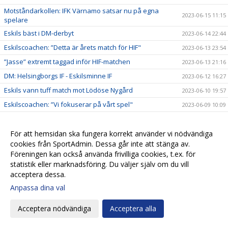
Motståndarkollen: IFK Värnamo satsar nu på egna
2023-06-15 11:15
spelare
Eskils bäst i DM-derbyt
2023-06-14 22:44
Eskilscoachen: ”Detta är årets match för HIF"
2023-06-13 23:54
”Jasse” extremt taggad inför HIF-matchen
2023-06-13 21:16
DM: Helsingborgs IF - Eskilsminne IF
2023-06-12 16:27
Eskils vann tuff match mot Lödöse Nygård
2023-06-10 19:57
Eskilscoachen: ”Vi fokuserar på vårt spel"
2023-06-09 10:09
Eskilsminne IF - Lödöse Nygård IK
2023-06-08 10:42
Motståndarkollen: Lödöse Nygård kastar inte in
För att hemsidan ska fungera korrekt använder vi nödvändiga
2023-06-08 10:10
handduken
cookies från SportAdmin. Dessa går inte att stänga av.
Föreningen kan också använda frivilliga cookies, t.ex. för
Ellen Pigg gillar spännande motstånd
2023-06-07 22:32
statistik eller marknadsföring. Du väljer själv om du vill
”Julle” hyllades för 200 matcher
2023-06-06 16:03
acceptera dessa.
Eskils besegrade Eskils med 5-0
2023-06-06 16:00
Anpassa dina val
Eskils mot Eskils ännu en gång
2023-06-06 00:30
Acceptera nödvändiga
Acceptera alla
Svenska Cupen-match mellan Dam A och Akademin!
2023-06-05 17:16
Fasta situationer fällde Eskils
2023-06-03 19:55