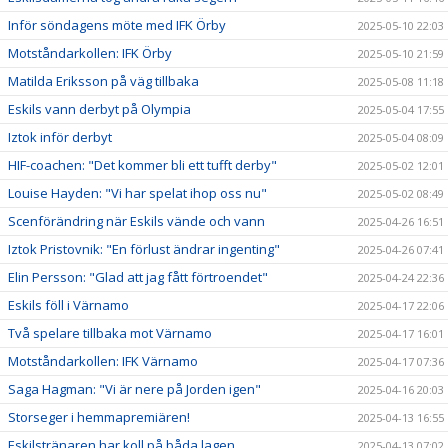
Inför söndagens möte med IFK Örby
2025-05-10 22:03
Motståndarkollen: IFK Örby
2025-05-10 21:59
Matilda Eriksson på väg tillbaka
2025-05-08 11:18
Eskils vann derbyt på Olympia
2025-05-04 17:55
Iztok inför derbyt
2025-05-04 08:09
HIF-coachen: "Det kommer bli ett tufft derby"
2025-05-02 12:01
Louise Hayden: "Vi har spelat ihop oss nu"
2025-05-02 08:49
Scenförändring när Eskils vände och vann
2025-04-26 16:51
Iztok Pristovnik: "En förlust ändrar ingenting"
2025-04-26 07:41
Elin Persson: "Glad att jag fått förtroendet"
2025-04-24 22:36
Eskils föll i Värnamo
2025-04-17 22:06
Två spelare tillbaka mot Värnamo
2025-04-17 16:01
Motståndarkollen: IFK Värnamo
2025-04-17 07:36
Saga Hagman: "Vi är nere på Jorden igen"
2025-04-16 20:03
Storseger i hemmapremiären!
2025-04-13 16:55
Eskilstränaren har koll på båda lagen
2025-04-13 07:02