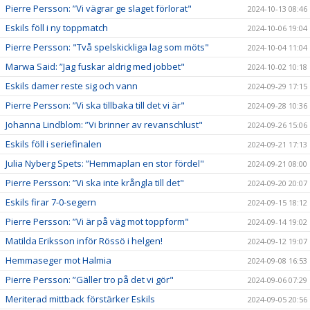
Pierre Persson: ”Vi vägrar ge slaget förlorat"
2024-10-13 08:46
Eskils föll i ny toppmatch
2024-10-06 19:04
Pierre Persson: "Två spelskickliga lag som möts"
2024-10-04 11:04
Marwa Said: ”Jag fuskar aldrig med jobbet"
2024-10-02 10:18
Eskils damer reste sig och vann
2024-09-29 17:15
Pierre Persson: ”Vi ska tillbaka till det vi är"
2024-09-28 10:36
Johanna Lindblom: ”Vi brinner av revanschlust"
2024-09-26 15:06
Eskils föll i seriefinalen
2024-09-21 17:13
Julia Nyberg Spets: ”Hemmaplan en stor fördel"
2024-09-21 08:00
Pierre Persson: ”Vi ska inte krångla till det"
2024-09-20 20:07
Eskils firar 7-0-segern
2024-09-15 18:12
Pierre Persson: ”Vi är på väg mot toppform"
2024-09-14 19:02
Matilda Eriksson inför Rössö i helgen!
2024-09-12 19:07
Hemmaseger mot Halmia
2024-09-08 16:53
Pierre Persson: ”Gäller tro på det vi gör"
2024-09-06 07:29
Meriterad mittback förstärker Eskils
2024-09-05 20:56