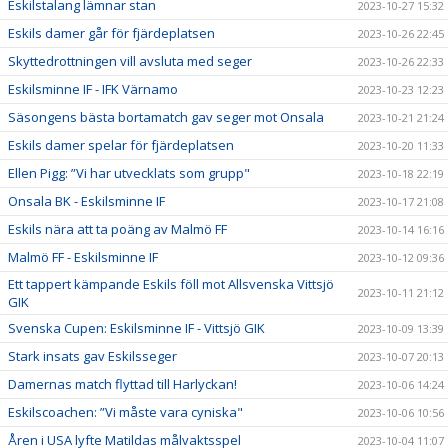
Eskilstalang lämnar stan
2023-10-27 15:32
Eskils damer går för fjärdeplatsen
2023-10-26 22:45
Skyttedrottningen vill avsluta med seger
2023-10-26 22:33
Eskilsminne IF - IFK Värnamo
2023-10-23 12:23
Säsongens bästa bortamatch gav seger mot Onsala
2023-10-21 21:24
Eskils damer spelar för fjärdeplatsen
2023-10-20 11:33
Ellen Pigg: ”Vi har utvecklats som grupp"
2023-10-18 22:19
Onsala BK - Eskilsminne IF
2023-10-17 21:08
Eskils nära att ta poäng av Malmö FF
2023-10-14 16:16
Malmö FF - Eskilsminne IF
2023-10-12 09:36
Ett tappert kämpande Eskils föll mot Allsvenska Vittsjö
2023-10-11 21:12
GIK
Svenska Cupen: Eskilsminne IF - Vittsjö GIK
2023-10-09 13:39
Stark insats gav Eskilsseger
2023-10-07 20:13
Damernas match flyttad till Harlyckan!
2023-10-06 14:24
Eskilscoachen: ”Vi måste vara cyniska"
2023-10-06 10:56
Åren i USA lyfte Matildas målvaktsspel
2023-10-04 11:07