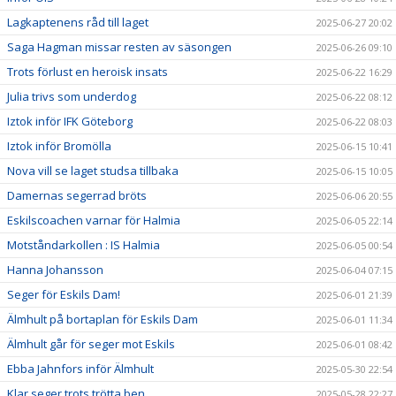
Lagkaptenens råd till laget
2025-06-27 20:02
Saga Hagman missar resten av säsongen
2025-06-26 09:10
Trots förlust en heroisk insats
2025-06-22 16:29
Julia trivs som underdog
2025-06-22 08:12
Iztok inför IFK Göteborg
2025-06-22 08:03
Iztok inför Bromölla
2025-06-15 10:41
Nova vill se laget studsa tillbaka
2025-06-15 10:05
Damernas segerrad bröts
2025-06-06 20:55
Eskilscoachen varnar för Halmia
2025-06-05 22:14
Motståndarkollen : IS Halmia
2025-06-05 00:54
Hanna Johansson
2025-06-04 07:15
Seger för Eskils Dam!
2025-06-01 21:39
Älmhult på bortaplan för Eskils Dam
2025-06-01 11:34
Älmhult går för seger mot Eskils
2025-06-01 08:42
Ebba Jahnfors inför Älmhult
2025-05-30 22:54
Klar seger trots trötta ben
2025-05-28 22:27