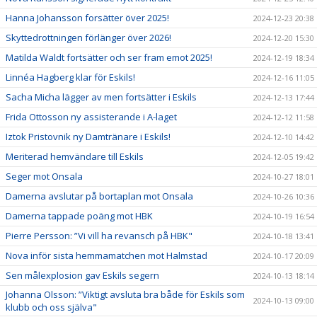
Hanna Johansson forsätter över 2025!
2024-12-23 20:38
Skyttedrottningen förlänger över 2026!
2024-12-20 15:30
Matilda Waldt fortsätter och ser fram emot 2025!
2024-12-19 18:34
Linnéa Hagberg klar för Eskils!
2024-12-16 11:05
Sacha Micha lägger av men fortsätter i Eskils
2024-12-13 17:44
Frida Ottosson ny assisterande i A-laget
2024-12-12 11:58
Iztok Pristovnik ny Damtränare i Eskils!
2024-12-10 14:42
Meriterad hemvändare till Eskils
2024-12-05 19:42
Seger mot Onsala
2024-10-27 18:01
Damerna avslutar på bortaplan mot Onsala
2024-10-26 10:36
Damerna tappade poäng mot HBK
2024-10-19 16:54
Pierre Persson: ”Vi vill ha revansch på HBK"
2024-10-18 13:41
Nova inför sista hemmamatchen mot Halmstad
2024-10-17 20:09
Sen målexplosion gav Eskils segern
2024-10-13 18:14
Johanna Olsson: ”Viktigt avsluta bra både för Eskils som
2024-10-13 09:00
klubb och oss själva"