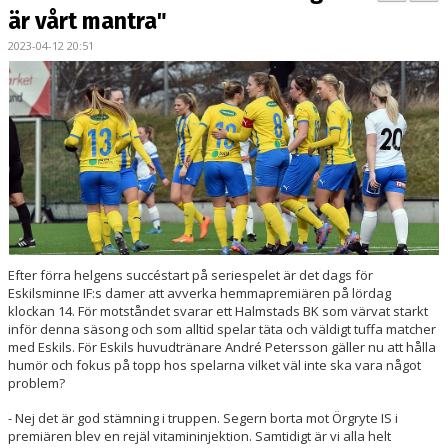
BILDGALLERI
är vårt mantra"
2023-04-12 20:51
DOKUMENT
KONTAKT
MATCHER
DIV. 1 SÖDRA
DAM AKADEMI - DIVISION 2
Efter förra helgens succéstart på seriespelet är det dags för
Eskilsminne IF:s damer att avverka hemmapremiären på lördag
klockan 14. För motståndet svarar ett Halmstads BK som värvat starkt
inför denna säsong och som alltid spelar täta och väldigt tuffa matcher
med Eskils. För Eskils huvudtränare André Petersson gäller nu att hålla
humör och fokus på topp hos spelarna vilket väl inte ska vara något
problem?
- Nej det är god stämning i truppen. Segern borta mot Örgryte IS i
premiären blev en rejäl vitamininjektion. Samtidigt är vi alla helt