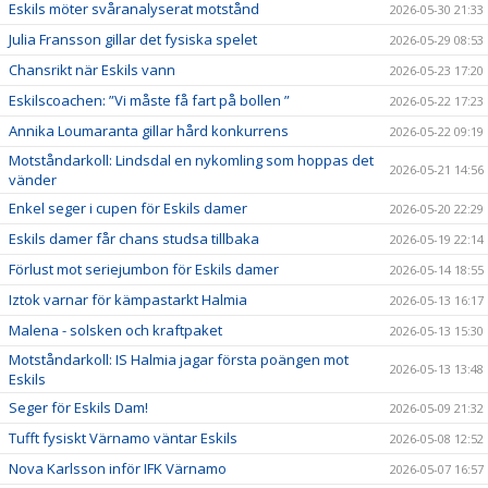
Eskils möter svåranalyserat motstånd
2026-05-30 21:33
Julia Fransson gillar det fysiska spelet
2026-05-29 08:53
Chansrikt när Eskils vann
2026-05-23 17:20
Eskilscoachen: ”Vi måste få fart på bollen ”
2026-05-22 17:23
Annika Loumaranta gillar hård konkurrens
2026-05-22 09:19
Motståndarkoll: Lindsdal en nykomling som hoppas det
2026-05-21 14:56
vänder
Enkel seger i cupen för Eskils damer
2026-05-20 22:29
Eskils damer får chans studsa tillbaka
2026-05-19 22:14
Förlust mot seriejumbon för Eskils damer
2026-05-14 18:55
Iztok varnar för kämpastarkt Halmia
2026-05-13 16:17
Malena - solsken och kraftpaket
2026-05-13 15:30
Motståndarkoll: IS Halmia jagar första poängen mot
2026-05-13 13:48
Eskils
Seger för Eskils Dam!
2026-05-09 21:32
Tufft fysiskt Värnamo väntar Eskils
2026-05-08 12:52
Nova Karlsson inför IFK Värnamo
2026-05-07 16:57