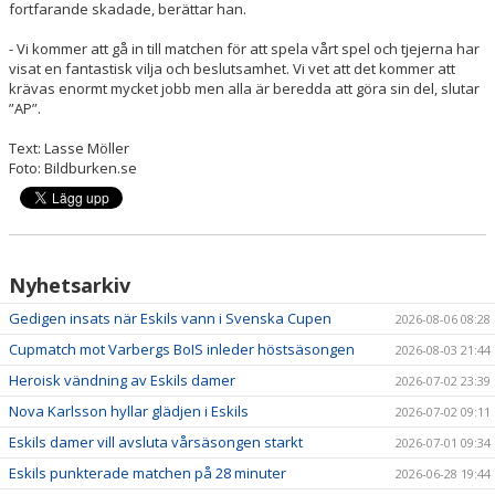
fortfarande skadade, berättar han.
- Vi kommer att gå in till matchen för att spela vårt spel och tjejerna har
visat en fantastisk vilja och beslutsamhet. Vi vet att det kommer att
krävas enormt mycket jobb men alla är beredda att göra sin del, slutar
”AP”.
Text: Lasse Möller
Foto: Bildburken.se
Nyhetsarkiv
Gedigen insats när Eskils vann i Svenska Cupen
2026-08-06 08:28
Cupmatch mot Varbergs BoIS inleder höstsäsongen
2026-08-03 21:44
Heroisk vändning av Eskils damer
2026-07-02 23:39
Nova Karlsson hyllar glädjen i Eskils
2026-07-02 09:11
Eskils damer vill avsluta vårsäsongen starkt
2026-07-01 09:34
Eskils punkterade matchen på 28 minuter
2026-06-28 19:44