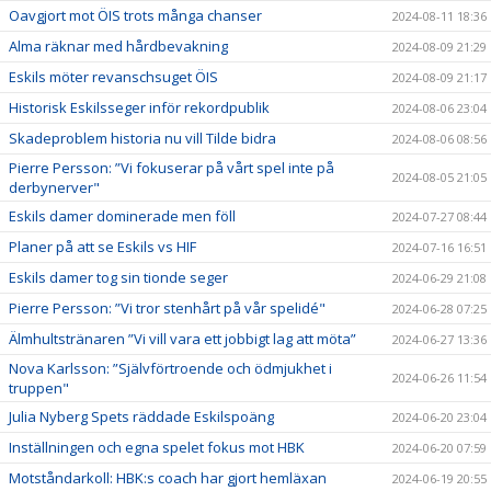
Oavgjort mot ÖIS trots många chanser
2024-08-11 18:36
Alma räknar med hårdbevakning
2024-08-09 21:29
Eskils möter revanschsuget ÖIS
2024-08-09 21:17
Historisk Eskilsseger inför rekordpublik
2024-08-06 23:04
Skadeproblem historia nu vill Tilde bidra
2024-08-06 08:56
Pierre Persson: ”Vi fokuserar på vårt spel inte på
2024-08-05 21:05
derbynerver"
Eskils damer dominerade men föll
2024-07-27 08:44
Planer på att se Eskils vs HIF
2024-07-16 16:51
Eskils damer tog sin tionde seger
2024-06-29 21:08
Pierre Persson: ”Vi tror stenhårt på vår spelidé"
2024-06-28 07:25
Älmhultstränaren ”Vi vill vara ett jobbigt lag att möta”
2024-06-27 13:36
Nova Karlsson: ”Självförtroende och ödmjukhet i
2024-06-26 11:54
truppen"
Julia Nyberg Spets räddade Eskilspoäng
2024-06-20 23:04
Inställningen och egna spelet fokus mot HBK
2024-06-20 07:59
Motståndarkoll: HBK:s coach har gjort hemläxan
2024-06-19 20:55