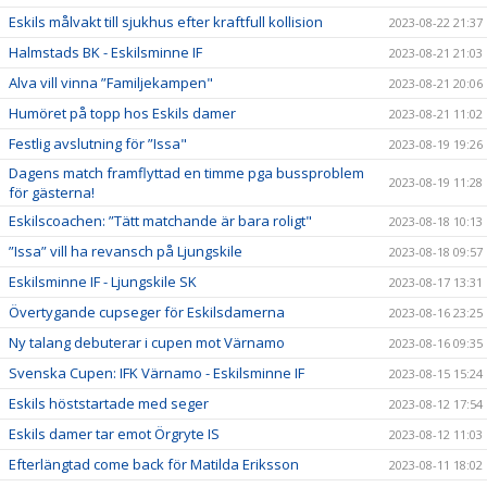
Eskils målvakt till sjukhus efter kraftfull kollision
2023-08-22 21:37
Halmstads BK - Eskilsminne IF
2023-08-21 21:03
Alva vill vinna ”Familjekampen"
2023-08-21 20:06
Humöret på topp hos Eskils damer
2023-08-21 11:02
Festlig avslutning för ”Issa"
2023-08-19 19:26
Dagens match framflyttad en timme pga bussproblem
2023-08-19 11:28
för gästerna!
Eskilscoachen: ”Tätt matchande är bara roligt"
2023-08-18 10:13
”Issa” vill ha revansch på Ljungskile
2023-08-18 09:57
Eskilsminne IF - Ljungskile SK
2023-08-17 13:31
Övertygande cupseger för Eskilsdamerna
2023-08-16 23:25
Ny talang debuterar i cupen mot Värnamo
2023-08-16 09:35
Svenska Cupen: IFK Värnamo - Eskilsminne IF
2023-08-15 15:24
Eskils höststartade med seger
2023-08-12 17:54
Eskils damer tar emot Örgryte IS
2023-08-12 11:03
Efterlängtad come back för Matilda Eriksson
2023-08-11 18:02