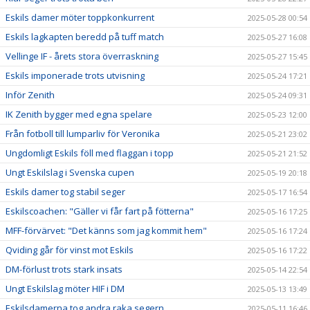
Eskils damer möter toppkonkurrent
2025-05-28 00:54
Eskils lagkapten beredd på tuff match
2025-05-27 16:08
Vellinge IF - årets stora överraskning
2025-05-27 15:45
Eskils imponerade trots utvisning
2025-05-24 17:21
Inför Zenith
2025-05-24 09:31
IK Zenith bygger med egna spelare
2025-05-23 12:00
Från fotboll till lumparliv för Veronika
2025-05-21 23:02
Ungdomligt Eskils föll med flaggan i topp
2025-05-21 21:52
Ungt Eskilslag i Svenska cupen
2025-05-19 20:18
Eskils damer tog stabil seger
2025-05-17 16:54
Eskilscoachen: "Gäller vi får fart på fötterna"
2025-05-16 17:25
MFF-förvärvet: "Det känns som jag kommit hem"
2025-05-16 17:24
Qviding går för vinst mot Eskils
2025-05-16 17:22
DM-förlust trots stark insats
2025-05-14 22:54
Ungt Eskilslag möter HIF i DM
2025-05-13 13:49
Eskilsdamerna tog andra raka segern
2025-05-11 16:46