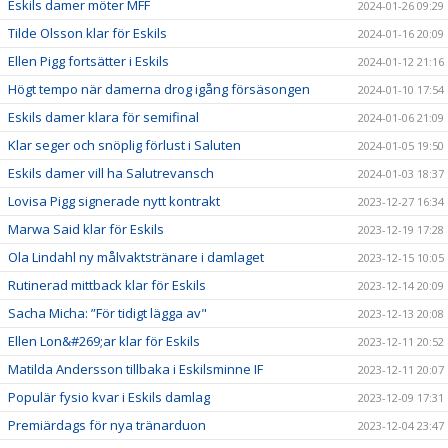
Eskils damer möter MFF
2024-01-26 09:29
Tilde Olsson klar för Eskils
2024-01-16 20:09
Ellen Pigg fortsätter i Eskils
2024-01-12 21:16
Högt tempo när damerna drog igång försäsongen
2024-01-10 17:54
Eskils damer klara för semifinal
2024-01-06 21:09
Klar seger och snöplig förlust i Saluten
2024-01-05 19:50
Eskils damer vill ha Salutrevansch
2024-01-03 18:37
Lovisa Pigg signerade nytt kontrakt
2023-12-27 16:34
Marwa Said klar för Eskils
2023-12-19 17:28
Ola Lindahl ny målvaktstränare i damlaget
2023-12-15 10:05
Rutinerad mittback klar för Eskils
2023-12-14 20:09
Sacha Micha: ”För tidigt lägga av"
2023-12-13 20:08
Ellen Lon&#269;ar klar för Eskils
2023-12-11 20:52
Matilda Andersson tillbaka i Eskilsminne IF
2023-12-11 20:07
Populär fysio kvar i Eskils damlag
2023-12-09 17:31
Premiärdags för nya tränarduon
2023-12-04 23:47