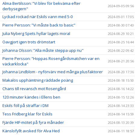
Alma Bertilsson: ”Vi blev för bekväma efter
2024-09-05 09:56
derbysegern"
Lyckad rockad när Eskils vann med 5-0
2024-09-01 17:05
Pierre Persson: ”Vi måste back to basic"
2024-08-30 07:43
Julia Nyberg Spets hyllar lagets moral
2024-08-29 10:21
Oavgjort igen trots drömstart
2024-08-25 16:44
Johanna Olsson: ”Alla måste steppa upp nu"
2024-08-22 09:42
Pierre Persson: ”Hoppas Rosengårdsmatchen var en
2024-08-21 20:56
väckarklocka"
Johanna Lindblom - nyförvärv med många plusfaktorer
2024-08-20 17:36
Makalös upphämtning räddade poäng
2024-08-18 15:50
Chans till revansch mot Rosengård
2024-08-16 14:22
120 minuter kändes i Ellens ben
2024-08-15 12:26
Eskils föll på straffar i DM
2024-08-14 23:33
Tess Fridberg klar för Eskils
2024-08-14 15:59
Fjärde HIF-mötet på fyra månader
2024-08-13 20:39
Känslofyllt avsked för Alva Hed
2024-08-11 18:57