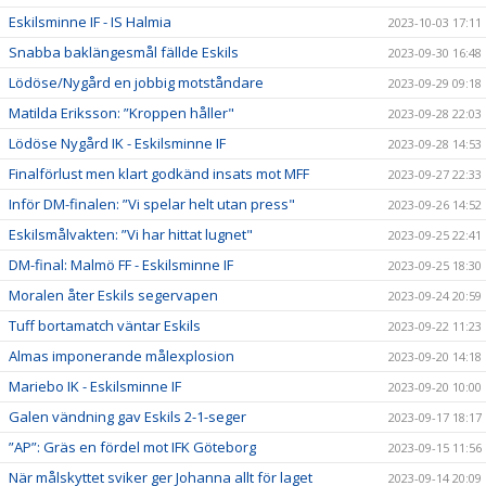
Eskilsminne IF - IS Halmia
2023-10-03 17:11
Snabba baklängesmål fällde Eskils
2023-09-30 16:48
Lödöse/Nygård en jobbig motståndare
2023-09-29 09:18
Matilda Eriksson: ”Kroppen håller"
2023-09-28 22:03
Lödöse Nygård IK - Eskilsminne IF
2023-09-28 14:53
Finalförlust men klart godkänd insats mot MFF
2023-09-27 22:33
Inför DM-finalen: ”Vi spelar helt utan press"
2023-09-26 14:52
Eskilsmålvakten: ”Vi har hittat lugnet"
2023-09-25 22:41
DM-final: Malmö FF - Eskilsminne IF
2023-09-25 18:30
Moralen åter Eskils segervapen
2023-09-24 20:59
Tuff bortamatch väntar Eskils
2023-09-22 11:23
Almas imponerande målexplosion
2023-09-20 14:18
Mariebo IK - Eskilsminne IF
2023-09-20 10:00
Galen vändning gav Eskils 2-1-seger
2023-09-17 18:17
”AP”: Gräs en fördel mot IFK Göteborg
2023-09-15 11:56
När målskyttet sviker ger Johanna allt för laget
2023-09-14 20:09