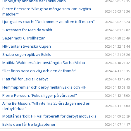
Onödigt spännande när Eskils vann
2024-05-05 19:15
Pierre Persson: ”Viktigt ha många som kan avgöra
2024-05-03 13:36
matcher"
Ljungskiles coach: ”Det kommer att bli en tuff match"
2024-05-02 15:24
Succéstart för Matilda Waldt
2024-05-01 19:02
Seger mot FC Trollhättan
2024-04-28 20:49
HIF väntar i Svenska Cupen
2024-04-22 13:44
Snabb segerreplik av Eskils
2024-04-21 08:26
Matilda Waldt ersätter avstängda Sacha Micha
2024-04-18 21:32
”Det finns bara en väg och den är framåt"
2024-04-17 13:35
Platt fall för Eskils i derbyt
2024-04-13 19:40
Hemmapremiär och derby mellan Eskils och HIF
2024-04-13 08:15
Pierre Persson: ”Fokus ligger på vårt spel"
2024-04-12 15:00
Alma Bertilsson: ”Vill inte fira 25-årsdagen med en
2024-04-11 14:00
derbyförlust"
Motståndarkoll: HIF väl förberett för derbyt mot Eskils
2024-04-09 20:59
Eskils dam får tre lagkaptener
2024-04-07 14:17