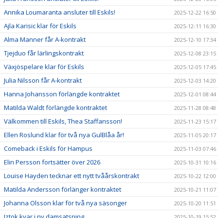
Annika Loumaranta ansluter till Eskils!
2025-12-22 16:50
Ajla Karisic klar för Eskils
2025-12-11 16:30
Alma Manner får A-kontrakt
2025-12-10 17:34
Tjejduo får lärlingskontrakt
2025-12-08 23:15
Växjöspelare klar för Eskils
2025-12-05 17:45
Julia Nilsson får A-kontrakt
2025-12-03 14:20
Hanna Johansson förlängde kontraktet
2025-12-01 08:44
Matilda Waldt förlängde kontraktet
2025-11-28 08:48
Välkommen till Eskils, Thea Staffansson!
2025-11-23 15:17
Ellen Roslund klar för två nya GulBlåa år!
2025-11-05 20:17
Comeback i Eskils för Hampus
2025-11-03 07:46
Elin Persson fortsätter över 2026
2025-10-31 10:16
Louise Hayden tecknar ett nytt tvåårskontrakt
2025-10-22 12:00
Matilda Andersson förlänger kontraktet
2025-10-21 11:07
Johanna Olsson klar för två nya säsonger
2025-10-20 11:51
Iztok kvar i ny damsatsning
2025-10-19 15:52