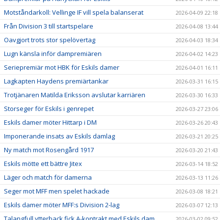
Motståndarkoll: Vellinge IF vill spela balanserat
2026-04-09 22:18
Från Division 3 till startspelare
2026-04-08 13:44
Oavgjort trots stor spelövertag
2026-04-03 18:34
Lugn känsla inför dampremiären
2026-04-02 14:23
Seriepremiär mot HBK för Eskils damer
2026-04-01 16:11
Lagkapten Haydens premiärtankar
2026-03-31 16:15
Trotjänaren Matilda Eriksson avslutar karriären
2026-03-30 16:33
Storseger för Eskils i genrepet
2026-03-27 23:06
Eskils damer möter Hittarp i DM
2026-03-26 20:43
Imponerande insats av Eskils damlag
2026-03-21 20:25
Ny match mot Rosengård 1917
2026-03-20 21:43
Eskils mötte ett bättre Jitex
2026-03-14 18:52
Läger och match för damerna
2026-03-13 11:26
Seger mot MFF men spelet hackade
2026-03-08 18:21
Eskils damer möter MFF:s Division 2-lag
2026-03-07 12:13
Talangfull ytterback fick A-kontrakt med Eskils dam
2026-03-02 09:52