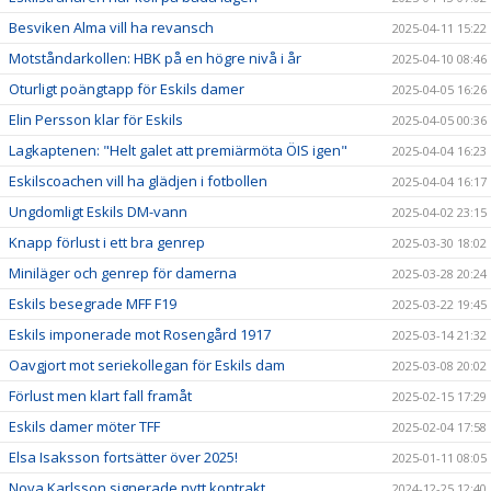
Besviken Alma vill ha revansch
2025-04-11 15:22
Motståndarkollen: HBK på en högre nivå i år
2025-04-10 08:46
Oturligt poängtapp för Eskils damer
2025-04-05 16:26
Elin Persson klar för Eskils
2025-04-05 00:36
Lagkaptenen: "Helt galet att premiärmöta ÖIS igen"
2025-04-04 16:23
Eskilscoachen vill ha glädjen i fotbollen
2025-04-04 16:17
Ungdomligt Eskils DM-vann
2025-04-02 23:15
Knapp förlust i ett bra genrep
2025-03-30 18:02
Miniläger och genrep för damerna
2025-03-28 20:24
Eskils besegrade MFF F19
2025-03-22 19:45
Eskils imponerade mot Rosengård 1917
2025-03-14 21:32
Oavgjort mot seriekollegan för Eskils dam
2025-03-08 20:02
Förlust men klart fall framåt
2025-02-15 17:29
Eskils damer möter TFF
2025-02-04 17:58
Elsa Isaksson fortsätter över 2025!
2025-01-11 08:05
Nova Karlsson signerade nytt kontrakt
2024-12-25 12:40