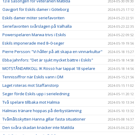
13:e säsongen för veteranen Matilda
2024-05-30 09:30
Oavgjort för Eskils damer i Göteborg
2024-05-25 17:12
Eskils damer möter seriefavoriten
2024-05-23 22:51
Seriefavoriten svårslagen på Valhalla
2024-05-23 22:35
Powerspelaren Marwa trivs i Eskils
2024-05-22 09:52
Eskils imponerade med 8–0-seger
2024-05-19 19:56
Pierre Persson: ”Vi håller på att skapa en vinnarkultur"
2024-05-18 15:27
Ebba Jahnfors: ”Det är sjukt mycket bättre i Eskils"
2024-05-18 14:58
MOTSTÅNDARKOLL: IK Rössö har tappat 18 spelare
2024-05-18 14:56
Tennissiffror när Eskils vann i DM
2024-05-15 21:56
Laget roteras mot Staffanstorp
2024-05-15 11:02
Seger förde Eskils upp i serieledning
2024-05-11 20:12
Två spelare tillbaka mot Halmia
2024-05-10 13:34
Halmias tränare hoppas på derbystämning
2024-05-10 13:32
Tvåmålsskytten Hanna gillar fasta situationer
2024-05-08 16:37
Den svåra skadan knäcker inte Matilda
2024-05-06 22:22