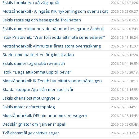
Eskils formkurva på väg uppåt
2026-06-26 21:26
Motståndarkoll - Alingsås KIK nykomling som överraskat
2026-06-23 09:27
Eskils reste sig och besegrade Trollhättan
2026-06-19 07:53
Eskils damer imponerade när man besegrade Älmhult
2026-06-19 07:48
Iztok Pristovnik: ”Vi är försedda att möta serieledaren”
2026-06-18 10:24
Motståndarkoll: Älmhults IF årets stora överraskning
2026-06-17 15:07
Stark come back efter långtidsskadan
2026-06-16 16:24
Eskils damer tog snabb revansch
2026-06-14 19:59
Iztok: ”Dags att komma upp till bevis”
2026-06-13 20:18
Motståndarkoll: IK Zenith har hittat vinnarspåret igen
2026-06-13 20:13
Skada stoppar Ajla från mer spel i vår
2026-06-11 16:53
Eskils chanslöst mot Örgryte IS
2026-06-06 18:05
Eskils möter erfaret topplag
2026-06-05 14:51
Motståndarkoll: ÖIS utmanar om seriesegern
2026-06-05 14:43
Det slår gnistor om ”Järvens” spel
2026-06-03 08:48
Två drömmål gav rättvis seger
2026-05-31 17:57