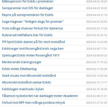
Målexplosion för Eskils i premiären
2024-04-06 18:33
Seriepremiär mot ÖIS för damlaget
2024-04-05 18:20
Repris på seriepremiären för Eskils
2024-04-04 21:14
Saga Hagman: ”Äntligen dags för premiär"
2024-04-03 22:06
Trots många chanser förlust för damerna
2024-03-23 17:35
Rutinerad mittfältare klar för Eskils
2024-03-22 20:10
TFF bjöd Eskils damer på för stort motstånd
2024-03-16 22:46
Eskilsseger mot Rosengård trots sega ben
2024-03-09 17:31
Spelsuget Eskils möter Rosengård 1917
2024-03-08 09:23
Meriterande träningsseger
2024-02-17 19:26
Eskils möter Elitettanlag
2024-02-17 00:28
Stark insats mot Allsvenskt motstånd
2024-02-14 23:44
Allsvenskt motstånd väntar Eskils
2024-02-13 17:17
Eskilslagen matchade i kylan
2024-02-10 18:59
Tålamod nyckelordet när damlaget möter Akademin
2024-02-08 21:31
Förlust mot MFF men många positiva intryck
2024-01-27 21:20