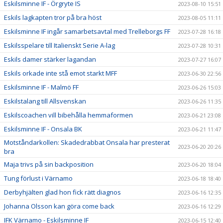
Eskilsminne IF - Örgryte IS
2023-08-10 15:51
Eskils lagkapten tror på bra höst
2023-08-05 11:11
Eskilsminne IF ingår samarbetsavtal med Trelleborgs FF
2023-07-28 16:18
Eskilsspelare till Italienskt Serie A-lag
2023-07-28 10:31
Eskils damer stärker lagandan
2023-07-27 16:07
Eskils orkade inte stå emot starkt MFF
2023-06-30 22:56
Eskilsminne IF - Malmö FF
2023-06-26 15:03
Eskilstalang till Allsvenskan
2023-06-26 11:35
Eskilscoachen vill bibehålla hemmaformen
2023-06-21 23:08
Eskilsminne IF - Onsala BK
2023-06-21 11:47
Motståndarkollen: Skadedrabbat Onsala har presterat
2023-06-20 20:26
bra
Maja trivs på sin backposition
2023-06-20 18:04
Tung förlust i Värnamo
2023-06-18 18:40
Derbyhjälten glad hon fick rätt diagnos
2023-06-16 12:35
Johanna Olsson kan göra come back
2023-06-16 12:29
IFK Värnamo - Eskilsminne IF
2023-06-15 12:40