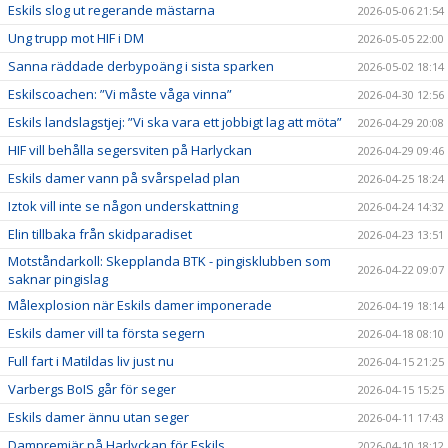
Eskils slog ut regerande mästarna
2026-05-06 21:54
Ung trupp mot HIF i DM
2026-05-05 22:00
Sanna räddade derbypoäng i sista sparken
2026-05-02 18:14
Eskilscoachen: ”Vi måste våga vinna”
2026-04-30 12:56
Eskils landslagstjej: ”Vi ska vara ett jobbigt lag att möta”
2026-04-29 20:08
HIF vill behålla segersviten på Harlyckan
2026-04-29 09:46
Eskils damer vann på svårspelad plan
2026-04-25 18:24
Iztok vill inte se någon underskattning
2026-04-24 14:32
Elin tillbaka från skidparadiset
2026-04-23 13:51
Motståndarkoll: Skepplanda BTK - pingisklubben som
2026-04-22 09:07
saknar pingislag
Målexplosion när Eskils damer imponerade
2026-04-19 18:14
Eskils damer vill ta första segern
2026-04-18 08:10
Full fart i Matildas liv just nu
2026-04-15 21:25
Varbergs BoIS går för seger
2026-04-15 15:25
Eskils damer ännu utan seger
2026-04-11 17:43
Dampremiär på Harlyckan för Eskils
2026-04-10 18:12