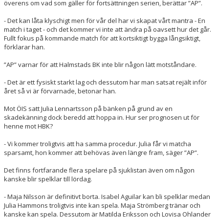
överens om vad som gäller för fortsättningen serien, berättar ”AP”.
- Det kan låta klyschigt men för vår del har vi skapat vårt mantra - En
match i taget - och det kommer vi inte att ändra på oavsett hur det går.
Fullt fokus på kommande match för att kortsiktigt bygga långsiktigt,
förklarar han.
”AP” varnar för att Halmstads BK inte blir någon lätt motståndare.
- Det är ett fysiskt starkt lag och dessutom har man satsat rejält inför
året så vi är förvarnade, betonar han.
Mot ÖIS satt Julia Lennartsson på bänken på grund av en
skadekänning dock beredd att hoppa in. Hur ser prognosen ut för
henne mot HBK?
- Vi kommer troligtvis att ha samma procedur. Julia får vi matcha
sparsamt, hon kommer att behövas även längre fram, säger ”AP”.
Det finns fortfarande flera spelare på sjuklistan även om någon
kanske blir spelklar till lördag.
- Maja Nilsson är definitivt borta. Isabel Aguilar kan bli spelklar medan
Julia Hammons troligtvis inte kan spela. Maja Strömberg tränar och
kanske kan spela. Dessutom är Matilda Eriksson och Lovisa Ohlander