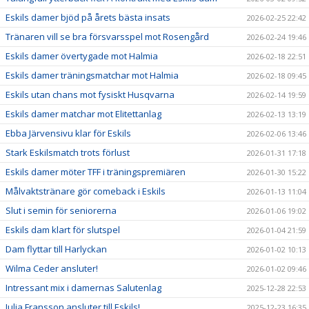
Eskils damer bjöd på årets bästa insats
2026-02-25 22:42
Tränaren vill se bra försvarsspel mot Rosengård
2026-02-24 19:46
Eskils damer övertygade mot Halmia
2026-02-18 22:51
Eskils damer träningsmatchar mot Halmia
2026-02-18 09:45
Eskils utan chans mot fysiskt Husqvarna
2026-02-14 19:59
Eskils damer matchar mot Elitettanlag
2026-02-13 13:19
Ebba Järvensivu klar för Eskils
2026-02-06 13:46
Stark Eskilsmatch trots förlust
2026-01-31 17:18
Eskils damer möter TFF i träningspremiären
2026-01-30 15:22
Målvaktstränare gör comeback i Eskils
2026-01-13 11:04
Slut i semin för seniorerna
2026-01-06 19:02
Eskils dam klart för slutspel
2026-01-04 21:59
Dam flyttar till Harlyckan
2026-01-02 10:13
Wilma Ceder ansluter!
2026-01-02 09:46
Intressant mix i damernas Salutenlag
2025-12-28 22:53
Julia Fransson ansluter till Eskils!
2025-12-23 16:35