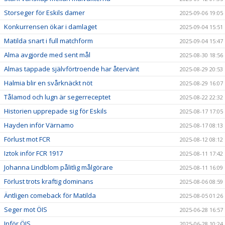
Storseger för Eskils damer
2025-09-06 19:05
Konkurrensen ökar i damlaget
2025-09-04 15:51
Matilda snart i full matchform
2025-09-04 15:47
Alma avgjorde med sent mål
2025-08-30 18:56
Almas tappade självförtroende har återvänt
2025-08-29 20:53
Halmia blir en svårknäckt nöt
2025-08-29 16:07
Tålamod och lugn är segerreceptet
2025-08-22 22:32
Historien upprepade sig för Eskils
2025-08-17 17:05
Hayden inför Värnamo
2025-08-17 08:13
Förlust mot FCR
2025-08-12 08:12
Iztok inför FCR 1917
2025-08-11 17:42
Johanna Lindblom pålitlig målgörare
2025-08-11 16:09
Förlust trots kraftig dominans
2025-08-06 08:59
Äntligen comeback för Matilda
2025-08-05 01:26
Seger mot ÖIS
2025-06-28 16:57
Inför ÖIS
2025-06-28 10:24