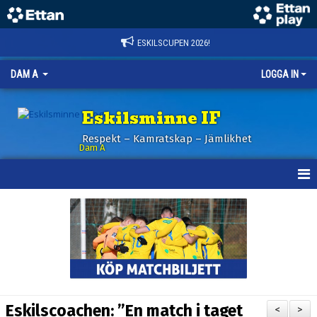
ESKILSCUPEN 2026!
DAM A
LOGGA IN
Eskilsminne IF
Respekt – Kamratskap – Jämlikhet
Dam A
HEM
NYHETER
KALENDER
TRUPPEN
Eskilscoachen: ”En match i taget
<
>