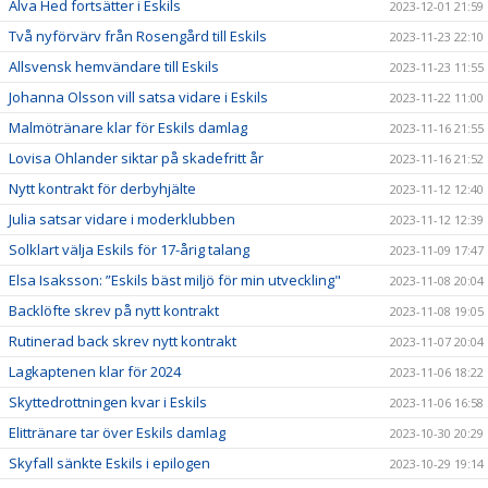
Alva Hed fortsätter i Eskils
2023-12-01 21:59
Två nyförvärv från Rosengård till Eskils
2023-11-23 22:10
Allsvensk hemvändare till Eskils
2023-11-23 11:55
Johanna Olsson vill satsa vidare i Eskils
2023-11-22 11:00
Malmötränare klar för Eskils damlag
2023-11-16 21:55
Lovisa Ohlander siktar på skadefritt år
2023-11-16 21:52
Nytt kontrakt för derbyhjälte
2023-11-12 12:40
Julia satsar vidare i moderklubben
2023-11-12 12:39
Solklart välja Eskils för 17-årig talang
2023-11-09 17:47
Elsa Isaksson: ”Eskils bäst miljö för min utveckling"
2023-11-08 20:04
Backlöfte skrev på nytt kontrakt
2023-11-08 19:05
Rutinerad back skrev nytt kontrakt
2023-11-07 20:04
Lagkaptenen klar för 2024
2023-11-06 18:22
Skyttedrottningen kvar i Eskils
2023-11-06 16:58
Elittränare tar över Eskils damlag
2023-10-30 20:29
Skyfall sänkte Eskils i epilogen
2023-10-29 19:14