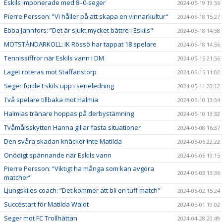
Eskils imponerade med 8–0-seger
2024-05-19 19:56
Pierre Persson: ”Vi håller på att skapa en vinnarkultur"
2024-05-18 15:27
Ebba Jahnfors: ”Det är sjukt mycket bättre i Eskils"
2024-05-18 14:58
MOTSTÅNDARKOLL: IK Rössö har tappat 18 spelare
2024-05-18 14:56
Tennissiffror när Eskils vann i DM
2024-05-15 21:56
Laget roteras mot Staffanstorp
2024-05-15 11:02
Seger förde Eskils upp i serieledning
2024-05-11 20:12
Två spelare tillbaka mot Halmia
2024-05-10 13:34
Halmias tränare hoppas på derbystämning
2024-05-10 13:32
Tvåmålsskytten Hanna gillar fasta situationer
2024-05-08 16:37
Den svåra skadan knäcker inte Matilda
2024-05-06 22:22
Onödigt spännande när Eskils vann
2024-05-05 19:15
Pierre Persson: ”Viktigt ha många som kan avgöra
2024-05-03 13:36
matcher"
Ljungskiles coach: ”Det kommer att bli en tuff match"
2024-05-02 15:24
Succéstart för Matilda Waldt
2024-05-01 19:02
Seger mot FC Trollhättan
2024-04-28 20:49