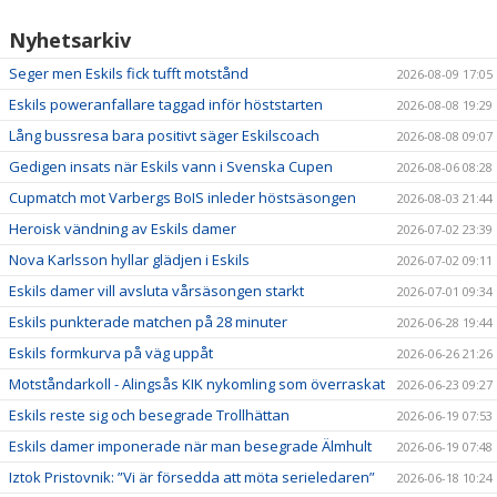
Nyhetsarkiv
Seger men Eskils fick tufft motstånd
2026-08-09 17:05
Eskils poweranfallare taggad inför höststarten
2026-08-08 19:29
Lång bussresa bara positivt säger Eskilscoach
2026-08-08 09:07
Gedigen insats när Eskils vann i Svenska Cupen
2026-08-06 08:28
Cupmatch mot Varbergs BoIS inleder höstsäsongen
2026-08-03 21:44
Heroisk vändning av Eskils damer
2026-07-02 23:39
Nova Karlsson hyllar glädjen i Eskils
2026-07-02 09:11
Eskils damer vill avsluta vårsäsongen starkt
2026-07-01 09:34
Eskils punkterade matchen på 28 minuter
2026-06-28 19:44
Eskils formkurva på väg uppåt
2026-06-26 21:26
Motståndarkoll - Alingsås KIK nykomling som överraskat
2026-06-23 09:27
Eskils reste sig och besegrade Trollhättan
2026-06-19 07:53
Eskils damer imponerade när man besegrade Älmhult
2026-06-19 07:48
Iztok Pristovnik: ”Vi är försedda att möta serieledaren”
2026-06-18 10:24