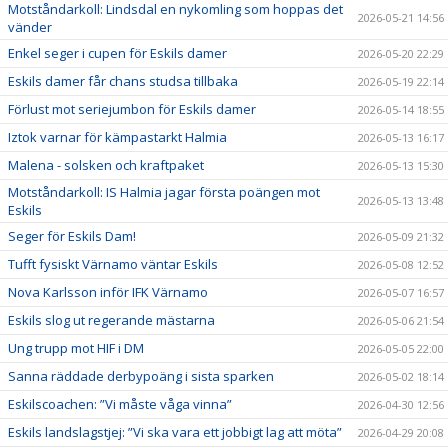
Motståndarkoll: Lindsdal en nykomling som hoppas det
2026-05-21 14:56
vänder
Enkel seger i cupen för Eskils damer
2026-05-20 22:29
Eskils damer får chans studsa tillbaka
2026-05-19 22:14
Förlust mot seriejumbon för Eskils damer
2026-05-14 18:55
Iztok varnar för kämpastarkt Halmia
2026-05-13 16:17
Malena - solsken och kraftpaket
2026-05-13 15:30
Motståndarkoll: IS Halmia jagar första poängen mot
2026-05-13 13:48
Eskils
Seger för Eskils Dam!
2026-05-09 21:32
Tufft fysiskt Värnamo väntar Eskils
2026-05-08 12:52
Nova Karlsson inför IFK Värnamo
2026-05-07 16:57
Eskils slog ut regerande mästarna
2026-05-06 21:54
Ung trupp mot HIF i DM
2026-05-05 22:00
Sanna räddade derbypoäng i sista sparken
2026-05-02 18:14
Eskilscoachen: ”Vi måste våga vinna”
2026-04-30 12:56
Eskils landslagstjej: ”Vi ska vara ett jobbigt lag att möta”
2026-04-29 20:08