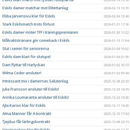
Eskils damer matchar mot Elitettanlag
2026-02-13 13:19
Ebba Järvensivu klar för Eskils
2026-02-06 13:46
Stark Eskilsmatch trots förlust
2026-01-31 17:18
Eskils damer möter TFF i träningspremiären
2026-01-30 15:22
Målvaktstränare gör comeback i Eskils
2026-01-13 11:04
Slut i semin för seniorerna
2026-01-06 19:02
Eskils dam klart för slutspel
2026-01-04 21:59
Dam flyttar till Harlyckan
2026-01-02 10:13
Wilma Ceder ansluter!
2026-01-02 09:46
Intressant mix i damernas Salutenlag
2025-12-28 22:53
Julia Fransson ansluter till Eskils!
2025-12-23 16:35
Annika Loumaranta ansluter till Eskils!
2025-12-22 16:50
Ajla Karisic klar för Eskils
2025-12-11 16:30
Alma Manner får A-kontrakt
2025-12-10 17:34
Tjejduo får lärlingskontrakt
2025-12-08 23:15
Växjöspelare klar för Eskils
2025-12-05 17:45