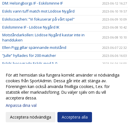
DM: Helsingborgs IF - Eskilsminne IF
2023-06-12 16:27
Eskils vann tuff match mot Lödöse Nygård
2023-06-10 19:57
Eskilscoachen: ”Vi fokuserar på vårt spel"
2023-06-09 10:09
Eskilsminne IF - Lödöse Nygård IK
2023-06-08 10:42
Motståndarkollen: Lödöse Nygård kastar inte in
2023-06-08 10:10
handduken
Ellen Pigg gillar spännande motstånd
2023-06-07 22:32
”Julle” hyllades för 200 matcher
2023-06-06 16:03
Eskils besegrade Eskils med 5-0
2023-06-06 16:00
Eskils mot Eskils ännu en gång
2023-06-06 00:30
För att hemsidan ska fungera korrekt använder vi nödvändiga
Svenska Cupen-match mellan Dam A och Akademin!
2023-06-05 17:16
cookies från SportAdmin. Dessa går inte att stänga av.
Föreningen kan också använda frivilliga cookies, t.ex. för
Fasta situationer fällde Eskils
2023-06-03 19:55
statistik eller marknadsföring. Du väljer själv om du vill
Tuff match väntar mot seriefavorit
2023-06-02 11:04
acceptera dessa.
Motståndarkollen: Hårdsatsande Halmia med 14
Anpassa dina val
2023-06-01 09:50
nyförvärv
”Aggi” närmar sig toppformen
2023-05-30 21:51
Acceptera nödvändiga
Acceptera alla
IS Halmia - Eskilsminne IF
2023-05-30 10:56