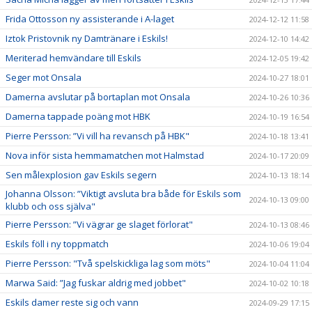
Frida Ottosson ny assisterande i A-laget
2024-12-12 11:58
Iztok Pristovnik ny Damtränare i Eskils!
2024-12-10 14:42
Meriterad hemvändare till Eskils
2024-12-05 19:42
Seger mot Onsala
2024-10-27 18:01
Damerna avslutar på bortaplan mot Onsala
2024-10-26 10:36
Damerna tappade poäng mot HBK
2024-10-19 16:54
Pierre Persson: ”Vi vill ha revansch på HBK"
2024-10-18 13:41
Nova inför sista hemmamatchen mot Halmstad
2024-10-17 20:09
Sen målexplosion gav Eskils segern
2024-10-13 18:14
Johanna Olsson: ”Viktigt avsluta bra både för Eskils som
2024-10-13 09:00
klubb och oss själva"
Pierre Persson: ”Vi vägrar ge slaget förlorat"
2024-10-13 08:46
Eskils föll i ny toppmatch
2024-10-06 19:04
Pierre Persson: "Två spelskickliga lag som möts"
2024-10-04 11:04
Marwa Said: ”Jag fuskar aldrig med jobbet"
2024-10-02 10:18
Eskils damer reste sig och vann
2024-09-29 17:15