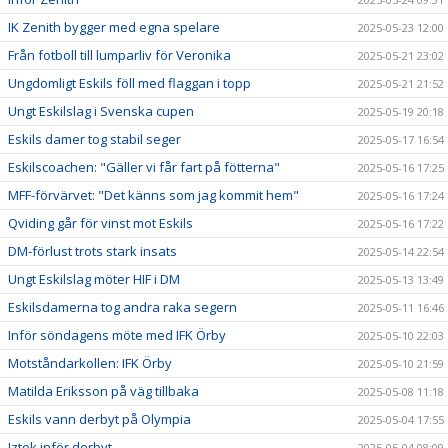
IK Zenith bygger med egna spelare
2025-05-23 12:00
Från fotboll till lumparliv för Veronika
2025-05-21 23:02
Ungdomligt Eskils föll med flaggan i topp
2025-05-21 21:52
Ungt Eskilslag i Svenska cupen
2025-05-19 20:18
Eskils damer tog stabil seger
2025-05-17 16:54
Eskilscoachen: "Gäller vi får fart på fötterna"
2025-05-16 17:25
MFF-förvärvet: "Det känns som jag kommit hem"
2025-05-16 17:24
Qviding går för vinst mot Eskils
2025-05-16 17:22
DM-förlust trots stark insats
2025-05-14 22:54
Ungt Eskilslag möter HIF i DM
2025-05-13 13:49
Eskilsdamerna tog andra raka segern
2025-05-11 16:46
Inför söndagens möte med IFK Örby
2025-05-10 22:03
Motståndarkollen: IFK Örby
2025-05-10 21:59
Matilda Eriksson på väg tillbaka
2025-05-08 11:18
Eskils vann derbyt på Olympia
2025-05-04 17:55
Iztok inför derbyt
2025-05-04 08:09