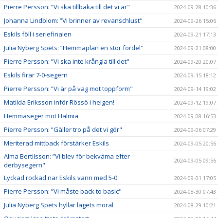
Pierre Persson: ”Vi ska tillbaka till det vi är"
2024-09-28 10:36
Johanna Lindblom: ”Vi brinner av revanschlust"
2024-09-26 15:06
Eskils föll i seriefinalen
2024-09-21 17:13
Julia Nyberg Spets: ”Hemmaplan en stor fördel"
2024-09-21 08:00
Pierre Persson: ”Vi ska inte krångla till det"
2024-09-20 20:07
Eskils firar 7-0-segern
2024-09-15 18:12
Pierre Persson: ”Vi är på väg mot toppform"
2024-09-14 19:02
Matilda Eriksson inför Rössö i helgen!
2024-09-12 19:07
Hemmaseger mot Halmia
2024-09-08 16:53
Pierre Persson: ”Gäller tro på det vi gör"
2024-09-06 07:29
Meriterad mittback förstärker Eskils
2024-09-05 20:56
Alma Bertilsson: ”Vi blev för bekväma efter
2024-09-05 09:56
derbysegern"
Lyckad rockad när Eskils vann med 5-0
2024-09-01 17:05
Pierre Persson: ”Vi måste back to basic"
2024-08-30 07:43
Julia Nyberg Spets hyllar lagets moral
2024-08-29 10:21