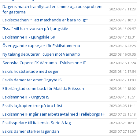
Dagens match framflyttad en timme pga bussproblem
2023-08-19 11:28
för gästerna!
Eskilscoachen: ”Tätt matchande är bara roligt"
2023-08-18 10:13
”Issa” vill ha revansch på Ljungskile
2023-08-18 09:57
Eskilsminne IF - Ljungskile SK
2023-08-17 13:31
Övertygande cupseger för Eskilsdamerna
2023-08-16 23:25
Ny talang debuterar i cupen mot Värnamo
2023-08-16 09:35
Svenska Cupen: IFK Värnamo - Eskilsminne IF
2023-08-15 15:24
Eskils höststartade med seger
2023-08-12 17:54
Eskils damer tar emot Örgryte IS
2023-08-12 11:03
Efterlängtad come back för Matilda Eriksson
2023-08-11 18:02
Eskilsminne IF - Örgryte IS
2023-08-10 15:51
Eskils lagkapten tror på bra höst
2023-08-05 11:11
Eskilsminne IF ingår samarbetsavtal med Trelleborgs FF
2023-07-28 16:18
Eskilsspelare till Italienskt Serie A-lag
2023-07-28 10:31
Eskils damer stärker lagandan
2023-07-27 16:07