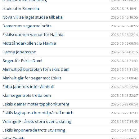
Iztok inför Bromölla
2025-06-15 10:41
Nova vill se laget studsa tillbaka
2025-06-15 10:05
Damernas segerrad bröts
2025-06-06 20:55
Eskilscoachen varnar för Halmia
2025-06-05 22:14
Motståndarkollen : IS Halmia
2025-06-05 00:54
Hanna Johansson
2025-06-04 07:15
Seger för Eskils Dam!
2025-06-01 21:39
Älmhult på bortaplan för Eskils Dam
2025-06-01 11:34
Älmhult går för seger mot Eskils
2025-06-01 08:42
Ebba Jahnfors inför Älmhult
2025-05-30 22:54
Klar seger trots trötta ben
2025-05-28 22:27
Eskils damer möter toppkonkurrent
2025-05-28 00:54
Eskils lagkapten beredd på tuff match
2025-05-27 16:08
Vellinge IF - årets stora överraskning
2025-05-27 15:45
Eskils imponerade trots utvisning
2025-05-24 17:21
Inför Zenith
2025-05-24 09:31