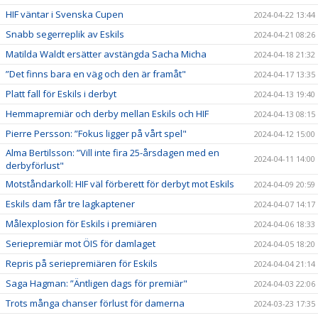
HIF väntar i Svenska Cupen
2024-04-22 13:44
Snabb segerreplik av Eskils
2024-04-21 08:26
Matilda Waldt ersätter avstängda Sacha Micha
2024-04-18 21:32
”Det finns bara en väg och den är framåt"
2024-04-17 13:35
Platt fall för Eskils i derbyt
2024-04-13 19:40
Hemmapremiär och derby mellan Eskils och HIF
2024-04-13 08:15
Pierre Persson: ”Fokus ligger på vårt spel"
2024-04-12 15:00
Alma Bertilsson: ”Vill inte fira 25-årsdagen med en
2024-04-11 14:00
derbyförlust"
Motståndarkoll: HIF väl förberett för derbyt mot Eskils
2024-04-09 20:59
Eskils dam får tre lagkaptener
2024-04-07 14:17
Målexplosion för Eskils i premiären
2024-04-06 18:33
Seriepremiär mot ÖIS för damlaget
2024-04-05 18:20
Repris på seriepremiären för Eskils
2024-04-04 21:14
Saga Hagman: ”Äntligen dags för premiär"
2024-04-03 22:06
Trots många chanser förlust för damerna
2024-03-23 17:35