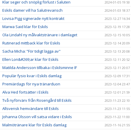
Klar seger och snöplig förlust i Saluten
2024-01-05 19:50
Eskils damer vill ha Salutrevansch
2024-01-03 18:37
Lovisa Pigg signerade nytt kontrakt
2023-12-27 16:34
Marwa Said klar för Eskils
2023-12-19 17:28
Ola Lindahl ny målvaktstränare i damlaget
2023-12-15 10:05
Rutinerad mittback klar för Eskils
2023-12-14 20:09
Sacha Micha: ”För tidigt lägga av"
2023-12-13 20:08
Ellen Lon&#269;ar klar för Eskils
2023-12-11 20:52
Matilda Andersson tillbaka i Eskilsminne IF
2023-12-11 20:07
Populär fysio kvar i Eskils damlag
2023-12-09 17:31
Premiärdags för nya tränarduon
2023-12-04 23:47
Alva Hed fortsätter i Eskils
2023-12-01 21:59
Två nyförvärv från Rosengård till Eskils
2023-11-23 22:10
Allsvensk hemvändare till Eskils
2023-11-23 11:55
Johanna Olsson vill satsa vidare i Eskils
2023-11-22 11:00
Malmötränare klar för Eskils damlag
2023-11-16 21:55