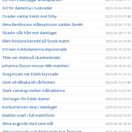
0-0 för damerna i ruskväder
2025-10-04 19:00
Oväder väntar Eskils mot Örby
2025-10-03 07:48
Alma Bertilssons målexplosion sänkte Zenith
2025-09-28 17:20
Skador slår hårt mot damlaget
2025-09-28 11:55
Ellen Roslund beredd på fysisk match
2025-09-26 14:30
0-0 men Eskilsdamerna imponerade
2025-09-19 22:00
Tilde ser slutet på skadeeländet
2025-09-18 20:57
Johanna Olsson missar HBK-matchen
2025-09-18 20:53
Svag insats när Eskils kryssade
2025-09-13 16:15
Iztok vill tillbaka till vårformen
2025-09-12 07:40
Stark vänskap mellan målvakterna
2025-09-12 07:35
Storseger för Eskils damer
2025-09-06 19:05
Konkurrensen ökar i damlaget
2025-09-04 15:51
Matilda snart i full matchform
2025-09-04 15:47
Alma avgjorde med sent mål
2025-08-30 18:56
Almas tappade självförtroende har återvänt
2025-08-29 20:53