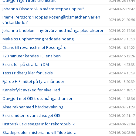
Oavgjort igen trots drömstart
2024-08-25 16:44
Johanna Olsson: ”Alla måste steppa upp nu"
2024-08-22 09:42
Pierre Persson: ”Hoppas Rosengårdsmatchen var en
2024-08-21 20:56
väckarklocka"
Johanna Lindblom - nyförvärv med många plusfaktorer
2024-08-20 17:36
Makalös upphämtning räddade poäng
2024-08-18 15:50
Chans till revansch mot Rosengård
2024-08-16 14:22
120 minuter kändes i Ellens ben
2024-08-15 12:26
Eskils föll på straffar i DM
2024-08-14 23:33
Tess Fridberg klar för Eskils
2024-08-14 15:59
Fjärde HIF-mötet på fyra månader
2024-08-13 20:39
Känslofyllt avsked för Alva Hed
2024-08-11 18:57
Oavgjort mot ÖIS trots många chanser
2024-08-11 18:36
Alma räknar med hårdbevakning
2024-08-09 21:29
Eskils möter revanschsuget ÖIS
2024-08-09 21:17
Historisk Eskilsseger inför rekordpublik
2024-08-06 23:04
Skadeproblem historia nu vill Tilde bidra
2024-08-06 08:56