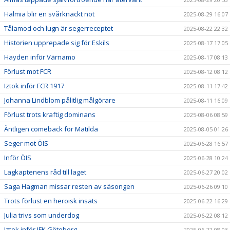
Halmia blir en svårknäckt nöt
2025-08-29 16:07
Tålamod och lugn är segerreceptet
2025-08-22 22:32
Historien upprepade sig för Eskils
2025-08-17 17:05
Hayden inför Värnamo
2025-08-17 08:13
Förlust mot FCR
2025-08-12 08:12
Iztok inför FCR 1917
2025-08-11 17:42
Johanna Lindblom pålitlig målgörare
2025-08-11 16:09
Förlust trots kraftig dominans
2025-08-06 08:59
Äntligen comeback för Matilda
2025-08-05 01:26
Seger mot ÖIS
2025-06-28 16:57
Inför ÖIS
2025-06-28 10:24
Lagkaptenens råd till laget
2025-06-27 20:02
Saga Hagman missar resten av säsongen
2025-06-26 09:10
Trots förlust en heroisk insats
2025-06-22 16:29
Julia trivs som underdog
2025-06-22 08:12
Iztok inför IFK Göteborg
2025-06-22 08:03