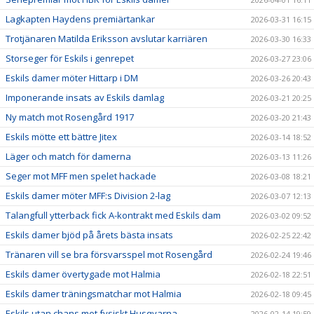
Lagkapten Haydens premiärtankar
2026-03-31 16:15
Trotjänaren Matilda Eriksson avslutar karriären
2026-03-30 16:33
Storseger för Eskils i genrepet
2026-03-27 23:06
Eskils damer möter Hittarp i DM
2026-03-26 20:43
Imponerande insats av Eskils damlag
2026-03-21 20:25
Ny match mot Rosengård 1917
2026-03-20 21:43
Eskils mötte ett bättre Jitex
2026-03-14 18:52
Läger och match för damerna
2026-03-13 11:26
Seger mot MFF men spelet hackade
2026-03-08 18:21
Eskils damer möter MFF:s Division 2-lag
2026-03-07 12:13
Talangfull ytterback fick A-kontrakt med Eskils dam
2026-03-02 09:52
Eskils damer bjöd på årets bästa insats
2026-02-25 22:42
Tränaren vill se bra försvarsspel mot Rosengård
2026-02-24 19:46
Eskils damer övertygade mot Halmia
2026-02-18 22:51
Eskils damer träningsmatchar mot Halmia
2026-02-18 09:45
Eskils utan chans mot fysiskt Husqvarna
2026-02-14 19:59