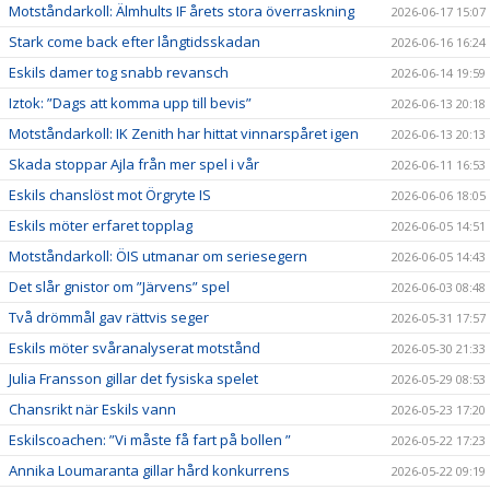
Motståndarkoll: Älmhults IF årets stora överraskning
2026-06-17 15:07
Stark come back efter långtidsskadan
2026-06-16 16:24
Eskils damer tog snabb revansch
2026-06-14 19:59
Iztok: ”Dags att komma upp till bevis”
2026-06-13 20:18
Motståndarkoll: IK Zenith har hittat vinnarspåret igen
2026-06-13 20:13
Skada stoppar Ajla från mer spel i vår
2026-06-11 16:53
Eskils chanslöst mot Örgryte IS
2026-06-06 18:05
Eskils möter erfaret topplag
2026-06-05 14:51
Motståndarkoll: ÖIS utmanar om seriesegern
2026-06-05 14:43
Det slår gnistor om ”Järvens” spel
2026-06-03 08:48
Två drömmål gav rättvis seger
2026-05-31 17:57
Eskils möter svåranalyserat motstånd
2026-05-30 21:33
Julia Fransson gillar det fysiska spelet
2026-05-29 08:53
Chansrikt när Eskils vann
2026-05-23 17:20
Eskilscoachen: ”Vi måste få fart på bollen ”
2026-05-22 17:23
Annika Loumaranta gillar hård konkurrens
2026-05-22 09:19