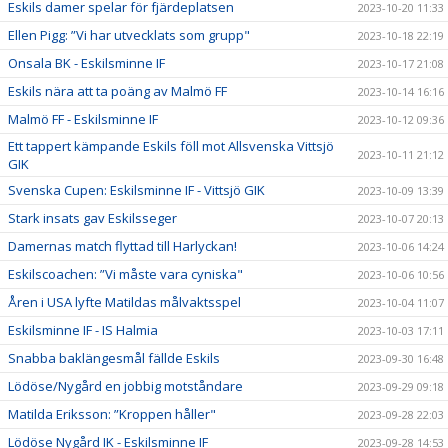
Eskils damer spelar för fjärdeplatsen
2023-10-20 11:33
Ellen Pigg: ”Vi har utvecklats som grupp"
2023-10-18 22:19
Onsala BK - Eskilsminne IF
2023-10-17 21:08
Eskils nära att ta poäng av Malmö FF
2023-10-14 16:16
Malmö FF - Eskilsminne IF
2023-10-12 09:36
Ett tappert kämpande Eskils föll mot Allsvenska Vittsjö
2023-10-11 21:12
GIK
Svenska Cupen: Eskilsminne IF - Vittsjö GIK
2023-10-09 13:39
Stark insats gav Eskilsseger
2023-10-07 20:13
Damernas match flyttad till Harlyckan!
2023-10-06 14:24
Eskilscoachen: ”Vi måste vara cyniska"
2023-10-06 10:56
Åren i USA lyfte Matildas målvaktsspel
2023-10-04 11:07
Eskilsminne IF - IS Halmia
2023-10-03 17:11
Snabba baklängesmål fällde Eskils
2023-09-30 16:48
Lödöse/Nygård en jobbig motståndare
2023-09-29 09:18
Matilda Eriksson: ”Kroppen håller"
2023-09-28 22:03
Lödöse Nygård IK - Eskilsminne IF
2023-09-28 14:53