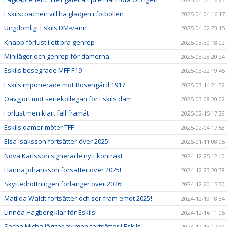
Eskilscoachen vill ha glädjen i fotbollen
2025-04-04 16:17
Ungdomligt Eskils DM-vann
2025-04-02 23:15
Knapp förlust i ett bra genrep
2025-03-30 18:02
Miniläger och genrep för damerna
2025-03-28 20:24
Eskils besegrade MFF F19
2025-03-22 19:45
Eskils imponerade mot Rosengård 1917
2025-03-14 21:32
Oavgjort mot seriekollegan för Eskils dam
2025-03-08 20:02
Förlust men klart fall framåt
2025-02-15 17:29
Eskils damer möter TFF
2025-02-04 17:58
Elsa Isaksson fortsätter över 2025!
2025-01-11 08:05
Nova Karlsson signerade nytt kontrakt
2024-12-25 12:40
Hanna Johansson forsätter över 2025!
2024-12-23 20:38
Skyttedrottningen förlänger över 2026!
2024-12-20 15:30
Matilda Waldt fortsätter och ser fram emot 2025!
2024-12-19 18:34
Linnéa Hagberg klar för Eskils!
2024-12-16 11:05
Sacha Micha lägger av men fortsätter i Eskils
2024-12-13 17:44