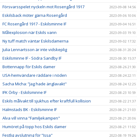
Försvarsspelet nyckeln mot Rosengård 1917
2023-09-08 14:56
Eskilsback möter gärna Rosengård
2023-09-06 10:06
FC Rosengård 1917 - Eskilsminne IF
2023-09-04 16:51
Målexplosion när Eskils vann
2023-09-03 19:10
Ny tuff match väntar Eskilsdamerna
2023-09-02 17:32
Julia Lennartsson är inte vidskeplig
2023-08-31 20:24
Eskilsminne IF - Södra Sandby IF
2023-08-30 15:37
Bottennapp för Eskils damer
2023-08-26 21:30
USA-hemvändare räddare i nöden
2023-08-24 22:11
Sacha Micha: ”Jag hade änglavakt"
2023-08-24 12:25
IFK Örby - Eskilsminne IF
2023-08-23 10:59
Eskils målvakt till sjukhus efter kraftfull kollision
2023-08-22 21:37
Halmstads BK - Eskilsminne IF
2023-08-21 21:03
Alva vill vinna ”Familjekampen"
2023-08-21 20:06
Humöret på topp hos Eskils damer
2023-08-21 11:02
Festlig avslutning för ”Issa"
2023-08-19 19:26