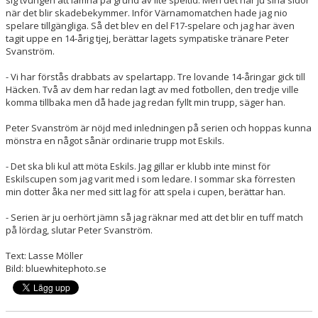
när det blir skadebekymmer. Inför Värnamomatchen hade jag nio
spelare tillgängliga. Så det blev en del F17-spelare och jag har även
tagit uppe en 14-årig tjej, berättar lagets sympatiske tränare Peter
Svanström.
- Vi har förstås drabbats av spelartapp. Tre lovande 14-åringar gick till
Häcken. Två av dem har redan lagt av med fotbollen, den tredje ville
komma tillbaka men då hade jag redan fyllt min trupp, säger han.
Peter Svanström är nöjd med inledningen på serien och hoppas kunna
mönstra en något sånär ordinarie trupp mot Eskils.
- Det ska bli kul att möta Eskils. Jag gillar er klubb inte minst för
Eskilscupen som jag varit med i som ledare. I sommar ska förresten
min dotter åka ner med sitt lag för att spela i cupen, berättar han.
- Serien är ju oerhört jämn så jag räknar med att det blir en tuff match
på lördag, slutar Peter Svanström.
Text: Lasse Möller
Bild: bluewhitephoto.se