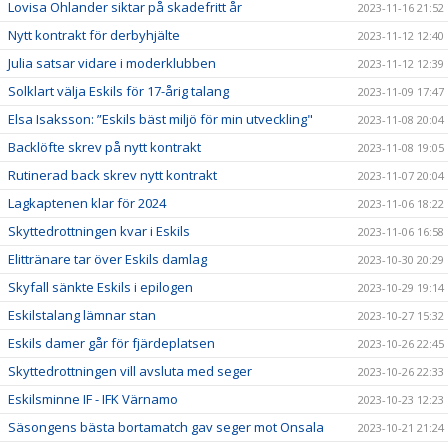
Lovisa Ohlander siktar på skadefritt år
2023-11-16 21:52
Nytt kontrakt för derbyhjälte
2023-11-12 12:40
Julia satsar vidare i moderklubben
2023-11-12 12:39
Solklart välja Eskils för 17-årig talang
2023-11-09 17:47
Elsa Isaksson: ”Eskils bäst miljö för min utveckling"
2023-11-08 20:04
Backlöfte skrev på nytt kontrakt
2023-11-08 19:05
Rutinerad back skrev nytt kontrakt
2023-11-07 20:04
Lagkaptenen klar för 2024
2023-11-06 18:22
Skyttedrottningen kvar i Eskils
2023-11-06 16:58
Elittränare tar över Eskils damlag
2023-10-30 20:29
Skyfall sänkte Eskils i epilogen
2023-10-29 19:14
Eskilstalang lämnar stan
2023-10-27 15:32
Eskils damer går för fjärdeplatsen
2023-10-26 22:45
Skyttedrottningen vill avsluta med seger
2023-10-26 22:33
Eskilsminne IF - IFK Värnamo
2023-10-23 12:23
Säsongens bästa bortamatch gav seger mot Onsala
2023-10-21 21:24