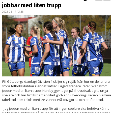
BILDGALLERI
jobbar med liten trupp
2023-05-17 13:38
DOKUMENT
KONTAKT
MATCHER
DIV. 1 SÖDRA
DAM AKADEMI - DIVISION 2
IFK Göteborgs damlag i Division 1 skiljer sig rejält från hur en del andra
stora fotbollsklubbar i landet satsar. Lagets tränare Peter Svanström
jobbar med en liten trupp. Han bygger laget på i huvudsak egna unga
spelare och har hittills haft en klart godkänd utveckling i serien. Samma
tabellrad som Eskils med tre vunna, två oavgjorda och en förlorad.
- Jag jobbar med en liten trupp för att ingen spelare ska behöva känna
sig tvungen att lämna på grund av lite speltid. Men det har ju sina sidor