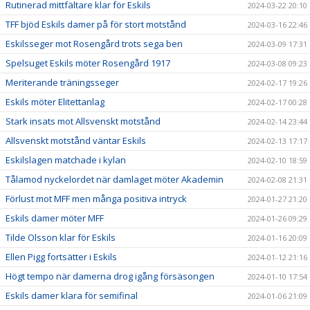
Rutinerad mittfältare klar för Eskils
2024-03-22 20:10
TFF bjöd Eskils damer på för stort motstånd
2024-03-16 22:46
Eskilsseger mot Rosengård trots sega ben
2024-03-09 17:31
Spelsuget Eskils möter Rosengård 1917
2024-03-08 09:23
Meriterande träningsseger
2024-02-17 19:26
Eskils möter Elitettanlag
2024-02-17 00:28
Stark insats mot Allsvenskt motstånd
2024-02-14 23:44
Allsvenskt motstånd väntar Eskils
2024-02-13 17:17
Eskilslagen matchade i kylan
2024-02-10 18:59
Tålamod nyckelordet när damlaget möter Akademin
2024-02-08 21:31
Förlust mot MFF men många positiva intryck
2024-01-27 21:20
Eskils damer möter MFF
2024-01-26 09:29
Tilde Olsson klar för Eskils
2024-01-16 20:09
Ellen Pigg fortsätter i Eskils
2024-01-12 21:16
Högt tempo när damerna drog igång försäsongen
2024-01-10 17:54
Eskils damer klara för semifinal
2024-01-06 21:09