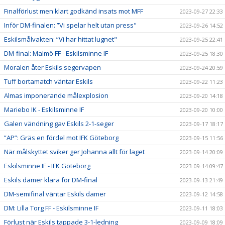
Finalförlust men klart godkänd insats mot MFF
2023-09-27 22:33
Inför DM-finalen: ”Vi spelar helt utan press"
2023-09-26 14:52
Eskilsmålvakten: ”Vi har hittat lugnet"
2023-09-25 22:41
DM-final: Malmö FF - Eskilsminne IF
2023-09-25 18:30
Moralen åter Eskils segervapen
2023-09-24 20:59
Tuff bortamatch väntar Eskils
2023-09-22 11:23
Almas imponerande målexplosion
2023-09-20 14:18
Mariebo IK - Eskilsminne IF
2023-09-20 10:00
Galen vändning gav Eskils 2-1-seger
2023-09-17 18:17
”AP”: Gräs en fördel mot IFK Göteborg
2023-09-15 11:56
När målskyttet sviker ger Johanna allt för laget
2023-09-14 20:09
Eskilsminne IF - IFK Göteborg
2023-09-14 09:47
Eskils damer klara för DM-final
2023-09-13 21:49
DM-semifinal väntar Eskils damer
2023-09-12 14:58
DM: Lilla Torg FF - Eskilsminne IF
2023-09-11 18:03
Förlust när Eskils tappade 3-1-ledning
2023-09-09 18:09