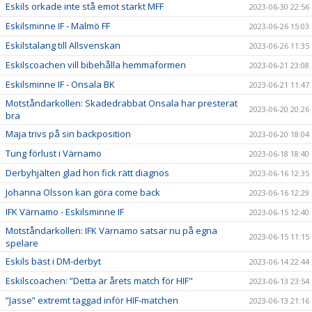
Eskils orkade inte stå emot starkt MFF
2023-06-30 22:56
Eskilsminne IF - Malmö FF
2023-06-26 15:03
Eskilstalang till Allsvenskan
2023-06-26 11:35
Eskilscoachen vill bibehålla hemmaformen
2023-06-21 23:08
Eskilsminne IF - Onsala BK
2023-06-21 11:47
Motståndarkollen: Skadedrabbat Onsala har presterat
2023-06-20 20:26
bra
Maja trivs på sin backposition
2023-06-20 18:04
Tung förlust i Värnamo
2023-06-18 18:40
Derbyhjälten glad hon fick rätt diagnos
2023-06-16 12:35
Johanna Olsson kan göra come back
2023-06-16 12:29
IFK Värnamo - Eskilsminne IF
2023-06-15 12:40
Motståndarkollen: IFK Värnamo satsar nu på egna
2023-06-15 11:15
spelare
Eskils bäst i DM-derbyt
2023-06-14 22:44
Eskilscoachen: ”Detta är årets match för HIF"
2023-06-13 23:54
”Jasse” extremt taggad inför HIF-matchen
2023-06-13 21:16