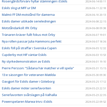
Rosengårdsförvärv hyllar stämningen i Eskils
2024-06-14 00:11
Eskils slog ut MFF ur DM
2024-06-11 22:18
Malmö FF DM-motstånd för damerna
2024-06-10 20:13
Eskils damer utökade serieledningen
2024-06-08 22:15
Motståndarkoll: IFK Örby
2024-06-08 09:38
Tränaren kräver fullt fokus mot Örby
2024-06-07 19:01
Nya rollen passar Julia Hammons perfekt
2024-06-07 18:36
Eskils föll på straffar i Svenska Cupen
2024-06-05 12:32
Cupderby mot HIF väntar Eskils
2024-06-03 13:53
Ny styrkedemonstration av Eskils
2024-06-01 19:10
Pierre Persson: ”Sådana här matcher vi vill spela"
2024-05-31 15:15
13:e säsongen för veteranen Matilda
2024-05-30 09:30
Oavgjort för Eskils damer i Göteborg
2024-05-25 17:12
Eskils damer möter seriefavoriten
2024-05-23 22:51
Seriefavoriten svårslagen på Valhalla
2024-05-23 22:35
Powerspelaren Marwa trivs i Eskils
2024-05-22 09:52