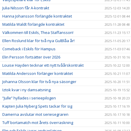
Julia Nilsson får A-kontrakt
2025-12-03 14:20
Hanna Johansson förlängde kontraktet
2025-12-01 08:44
Matilda Waldt förlängde kontraktet
2025-11-28 08:48
Välkommen till Eskils, Thea Staffansson!
2025-11-23 15:17
Ellen Roslund klar för två nya GulBlåa år!
2025-11-05 20:17
Comeback i Eskils för Hampus
2025-11-03 07:46
Elin Persson fortsätter över 2026
2025-10-31 10:16
Louise Hayden tecknar ett nytt tvåårskontrakt
2025-10-22 12:00
Matilda Andersson förlänger kontraktet
2025-10-21 11:07
Johanna Olsson klar för två nya säsonger
2025-10-20 11:51
Iztok kvar i ny damsatsning
2025-10-19 15:52
”Julle” hyllades i serieepilogen
2025-10-18 20:23
Kapten Julia Nyberg Spets tackar för sig
2025-10-17 16:19
Damerna avslutar mot seriesegraren
2025-10-17 10:18
Tuff bortamatch mot årets överraskning
2025-10-11 10:00
Elin och Eskils jagar andraplatsen
2025-10-08 17:17