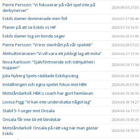
Pierre Persson: ”Vi fokuserar på vårt spel inte på
2024-08-05 21:05
derbynerver"
Eskils damer dominerade men föll
2024-07-27 08:44
Planer på att se Eskils vs HIF
2024-07-16 16:51
Eskils damer tog sin tionde seger
2024-06-29 21:08
Pierre Persson: ”Vi tror stenhårt på vår spelidé"
2024-06-28 07:25
Älmhultstränaren ”Vi vill vara ett jobbigt lag att möta”
2024-06-27 13:36
Nova Karlsson: ”Självförtroende och ödmjukhet i
2024-06-26 11:54
truppen"
Julia Nyberg Spets räddade Eskilspoäng
2024-06-20 23:04
Inställningen och egna spelet fokus mot HBK
2024-06-20 07:59
Motståndarkoll: HBK:s coach har gjort hemläxan
2024-06-19 20:55
Lovisa Pigg: ”Vi kan inte underskatta något lag"
2024-06-18 14:27
Stabil 5-1-seger mot Onsala
2024-06-16 17:17
Onsala får inte bli ett blindskär
2024-06-15 08:29
Motståndarkoll: Onsala på rätt väg när man gästar
2024-06-14 19:11
Eskils