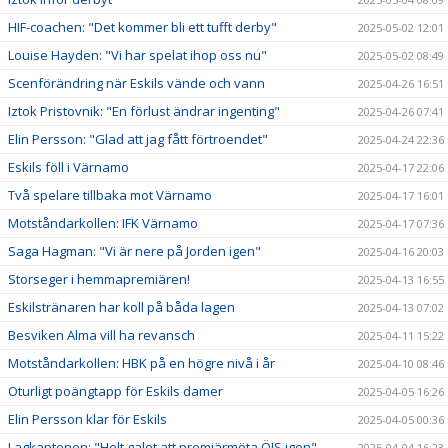
HIF-coachen: "Det kommer bli ett tufft derby"
2025-05-02 12:01
Louise Hayden: "Vi har spelat ihop oss nu"
2025-05-02 08:49
Scenförändring när Eskils vände och vann
2025-04-26 16:51
Iztok Pristovnik: "En förlust ändrar ingenting"
2025-04-26 07:41
Elin Persson: "Glad att jag fått förtroendet"
2025-04-24 22:36
Eskils föll i Värnamo
2025-04-17 22:06
Två spelare tillbaka mot Värnamo
2025-04-17 16:01
Motståndarkollen: IFK Värnamo
2025-04-17 07:36
Saga Hagman: "Vi är nere på Jorden igen"
2025-04-16 20:03
Storseger i hemmapremiären!
2025-04-13 16:55
Eskilstränaren har koll på båda lagen
2025-04-13 07:02
Besviken Alma vill ha revansch
2025-04-11 15:22
Motståndarkollen: HBK på en högre nivå i år
2025-04-10 08:46
Oturligt poängtapp för Eskils damer
2025-04-05 16:26
Elin Persson klar för Eskils
2025-04-05 00:36
Lagkaptenen: "Helt galet att premiärmöta ÖIS igen"
2025-04-04 16:23