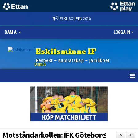
ESKILSCUPEN 2026!
DAM A
LOGGA IN
Eskilsminne IF
Respekt – Kamratskap – Jämlikhet
Dam A
HEM
NYHETER
KALENDER
TRUPPEN
Motståndarkollen: IFK Göteborg
<
>