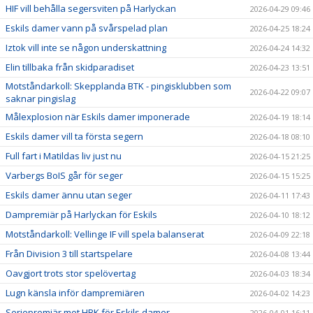
HIF vill behålla segersviten på Harlyckan
2026-04-29 09:46
Eskils damer vann på svårspelad plan
2026-04-25 18:24
Iztok vill inte se någon underskattning
2026-04-24 14:32
Elin tillbaka från skidparadiset
2026-04-23 13:51
Motståndarkoll: Skepplanda BTK - pingisklubben som
2026-04-22 09:07
saknar pingislag
Målexplosion när Eskils damer imponerade
2026-04-19 18:14
Eskils damer vill ta första segern
2026-04-18 08:10
Full fart i Matildas liv just nu
2026-04-15 21:25
Varbergs BoIS går för seger
2026-04-15 15:25
Eskils damer ännu utan seger
2026-04-11 17:43
Dampremiär på Harlyckan för Eskils
2026-04-10 18:12
Motståndarkoll: Vellinge IF vill spela balanserat
2026-04-09 22:18
Från Division 3 till startspelare
2026-04-08 13:44
Oavgjort trots stor spelövertag
2026-04-03 18:34
Lugn känsla inför dampremiären
2026-04-02 14:23
Seriepremiär mot HBK för Eskils damer
2026-04-01 16:11