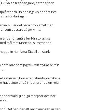
ll vi ha en trepoängare, betonar hon.
jolåret och i inledningsvis har det inte
 sina förklaringar.
tterna. Nu är det bara problemet med
sskor som passar, säger Alma.
n är de för små eller för stora. Jag
m med mål mot Mariebo, skrattar hon.
hoppa in har Alma fått till en stark
a anfallare som jag vill. Min styrka är min
 hon.
t saker och hon är en ständig oroskälla
er havet inte är så imponerande en rejäl
innebär väldigt tidiga morgnar och när
eras.
stid. Det betyder att när träningen är sen