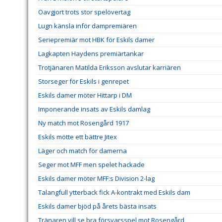
Oavgjort trots stor spelövertag
Lugn känsla inför dampremiären
Seriepremiär mot HBK för Eskils damer
Lagkapten Haydens premiärtankar
Trotjänaren Matilda Eriksson avslutar karriären
Storseger för Eskils i genrepet
Eskils damer möter Hittarp i DM
Imponerande insats av Eskils damlag
Ny match mot Rosengård 1917
Eskils mötte ett bättre Jitex
Läger och match för damerna
Seger mot MFF men spelet hackade
Eskils damer möter MFF:s Division 2-lag
Talangfull ytterback fick A-kontrakt med Eskils dam
Eskils damer bjöd på årets bästa insats
Tränaren vill se bra försvarsspel mot Rosengård