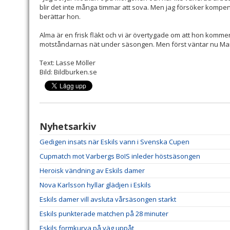
blir det inte många timmar att sova. Men jag försöker kompe
berättar hon.
Alma är en frisk fläkt och vi är övertygade om att hon kommer at
motståndarnas nät under säsongen. Men först väntar nu Mar
Text: Lasse Möller
Bild: Bildburken.se
Nyhetsarkiv
Gedigen insats när Eskils vann i Svenska Cupen
Cupmatch mot Varbergs BoIS inleder höstsäsongen
Heroisk vändning av Eskils damer
Nova Karlsson hyllar glädjen i Eskils
Eskils damer vill avsluta vårsäsongen starkt
Eskils punkterade matchen på 28 minuter
Eskils formkurva på väg uppåt