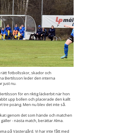
 rätt fotbollsskor, skador och
lma Bertilsson leder den interna
r just nu.
rtilsson för en riktig läckerbit när hon
abbt upp bollen och placerade den kallt
rt tre poäng. Men nu blev det inte så.
nackat igenom det som hände och matchen
gäller - nästa match, berättar Alma.
ma på Västergård. Vi har inte fått med