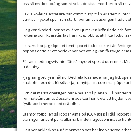
oss så mycket poäng som vi velat de sista matcherna så nu vi
Eskils 24-åriga anfallare har kommit upp från Akademin inför f
varit så mycket spel från start. I början av säsongen hade det
- Jag var skadad i början av året. Ljumsken krånglade och fö
fötterna som kvarstår. Jag har riktigt jobbigt att hitta fotboll
- Just nu har jag köpt det femte paret fotbollsskor i år. Antinge
hoppas detta är ett perfekt par och att jag kan få inviga de
För att inledningsvis inte fått så mycket speltid utan mest fått 
utdelning.
- Jag har gjort fyra mål nu. Det hela lossnade när jag fick spel
snabbhet och det försöker jag utnyttja i matcherna, påpekar
Och det märks onekligen när Alma är på planen. Då händer de
för motståndarna. Dessutom besitter hon trots att höjden öv
fysik kombinerad med oräddhet.
Utanför fotbollen så jobbar Alma på ICA Maxi på Råå. Jobbet 
träningen är sent på kvällarna blir det något som måste hant
- Jag börjar klockan 6 på morgonen och har lite varierad arbet