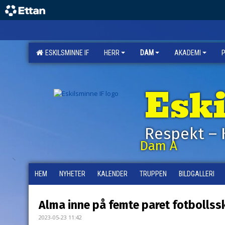
ESKILSMINNE IF
HERR
DAM
AKADEMI
Esk
Respekt – 
Dam A
HEM
NYHETER
KALENDER
TRUPPEN
BILDGALLERI
Alma inne på femte paret fotbollss
2023-05-23 11:42