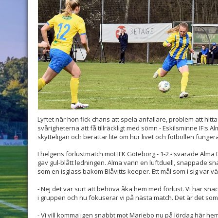
Lyftet när hon fick chans att spela anfallare, problem att hitta
svårigheterna att få tillräckligt med sömn - Eskilsminne IF:s A
skytteligan och berättar lite om hur livet och fotbollen fungera
I helgens förlustmatch mot IFK Göteborg - 1-2 - svarade Alma Be
gav gul-blått ledningen. Alma vann en luftduell, snappade sn
som en isglass bakom Blåvitts keeper. Ett mål som i sig var vä
- Nej det var surt att behöva åka hem med förlust. Vi har s
i gruppen och nu fokuserar vi på nästa match. Det är det som 
- Vi vill komma igen snabbt mot Mariebo nu på lördag här hem