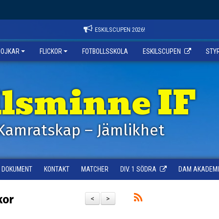
ESKILSCUPEN 2026!
POJKAR
FLICKOR
FOTBOLLSSKOLA
ESKILSCUPEN
STY
ilsminne IF
Kamratskap – Jämlikhet
DOKUMENT
KONTAKT
MATCHER
DIV. 1 SÖDRA
DAM AKADEMI -
kor
<
>