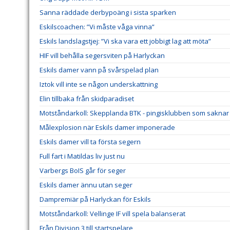
Sanna räddade derbypoäng i sista sparken
Eskilscoachen: ”Vi måste våga vinna”
Eskils landslagstjej: ”Vi ska vara ett jobbigt lag att möta”
HIF vill behålla segersviten på Harlyckan
Eskils damer vann på svårspelad plan
Iztok vill inte se någon underskattning
Elin tillbaka från skidparadiset
Motståndarkoll: Skepplanda BTK - pingisklubben som saknar 
Målexplosion när Eskils damer imponerade
Eskils damer vill ta första segern
Full fart i Matildas liv just nu
Varbergs BoIS går för seger
Eskils damer ännu utan seger
Dampremiär på Harlyckan för Eskils
Motståndarkoll: Vellinge IF vill spela balanserat
Från Division 3 till startspelare