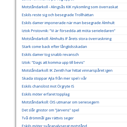
Motståndarkoll - Alingsås KIK nykomling som överraskat
Eskils reste sig och besegrade Trollhättan
Eskils damer imponerade när man besegrade Älmhult
Iztok Pristovnik: ”Vi är försedda att möta serieledaren”
Motståndarkoll: Älmhults IF årets stora överraskning
Stark come back efter långtidsskadan
Eskils damer tog snabb revansch
Iztok: ”Dags att komma upp till bevis”
Motståndarkoll: IK Zenith har hittat vinnarspåret igen
Skada stoppar Ajla från mer spel i vår
Eskils chanslöst mot Örgryte IS
Eskils möter erfaret topplag
Motståndarkoll: ÖIS utmanar om seriesegern
Det slår gnistor om ”Järvens” spel
Två drömmål gav rättvis seger
Eskils möter svåranalyserat motstånd