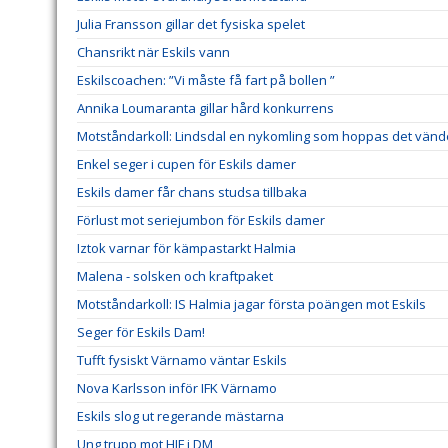
Julia Fransson gillar det fysiska spelet
Chansrikt när Eskils vann
Eskilscoachen: ”Vi måste få fart på bollen ”
Annika Loumaranta gillar hård konkurrens
Motståndarkoll: Lindsdal en nykomling som hoppas det vänd
Enkel seger i cupen för Eskils damer
Eskils damer får chans studsa tillbaka
Förlust mot seriejumbon för Eskils damer
Iztok varnar för kämpastarkt Halmia
Malena - solsken och kraftpaket
Motståndarkoll: IS Halmia jagar första poängen mot Eskils
Seger för Eskils Dam!
Tufft fysiskt Värnamo väntar Eskils
Nova Karlsson inför IFK Värnamo
Eskils slog ut regerande mästarna
Ung trupp mot HIF i DM