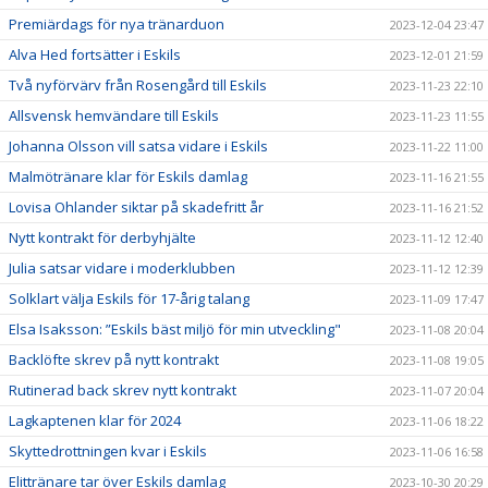
Premiärdags för nya tränarduon
2023-12-04 23:47
Alva Hed fortsätter i Eskils
2023-12-01 21:59
Två nyförvärv från Rosengård till Eskils
2023-11-23 22:10
Allsvensk hemvändare till Eskils
2023-11-23 11:55
Johanna Olsson vill satsa vidare i Eskils
2023-11-22 11:00
Malmötränare klar för Eskils damlag
2023-11-16 21:55
Lovisa Ohlander siktar på skadefritt år
2023-11-16 21:52
Nytt kontrakt för derbyhjälte
2023-11-12 12:40
Julia satsar vidare i moderklubben
2023-11-12 12:39
Solklart välja Eskils för 17-årig talang
2023-11-09 17:47
Elsa Isaksson: ”Eskils bäst miljö för min utveckling"
2023-11-08 20:04
Backlöfte skrev på nytt kontrakt
2023-11-08 19:05
Rutinerad back skrev nytt kontrakt
2023-11-07 20:04
Lagkaptenen klar för 2024
2023-11-06 18:22
Skyttedrottningen kvar i Eskils
2023-11-06 16:58
Elittränare tar över Eskils damlag
2023-10-30 20:29