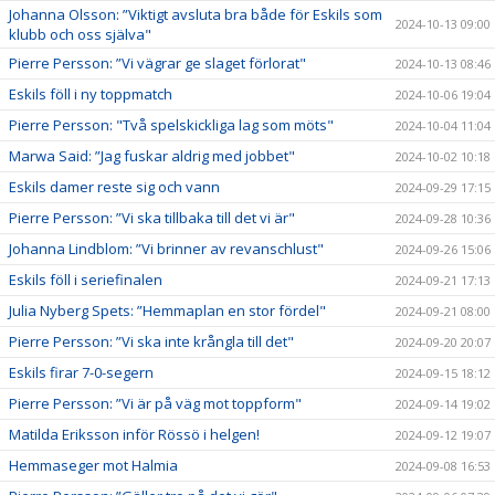
Johanna Olsson: ”Viktigt avsluta bra både för Eskils som
2024-10-13 09:00
klubb och oss själva"
Pierre Persson: ”Vi vägrar ge slaget förlorat"
2024-10-13 08:46
Eskils föll i ny toppmatch
2024-10-06 19:04
Pierre Persson: "Två spelskickliga lag som möts"
2024-10-04 11:04
Marwa Said: ”Jag fuskar aldrig med jobbet"
2024-10-02 10:18
Eskils damer reste sig och vann
2024-09-29 17:15
Pierre Persson: ”Vi ska tillbaka till det vi är"
2024-09-28 10:36
Johanna Lindblom: ”Vi brinner av revanschlust"
2024-09-26 15:06
Eskils föll i seriefinalen
2024-09-21 17:13
Julia Nyberg Spets: ”Hemmaplan en stor fördel"
2024-09-21 08:00
Pierre Persson: ”Vi ska inte krångla till det"
2024-09-20 20:07
Eskils firar 7-0-segern
2024-09-15 18:12
Pierre Persson: ”Vi är på väg mot toppform"
2024-09-14 19:02
Matilda Eriksson inför Rössö i helgen!
2024-09-12 19:07
Hemmaseger mot Halmia
2024-09-08 16:53