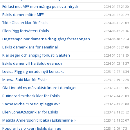
Förlust mot MFF men många positiva intryck
2024-01-27 21:20
Eskils damer möter MFF
2024-01-26 09:29
Tilde Olsson klar för Eskils
2024-01-16 20:09
Ellen Pigg fortsätter i Eskils
2024-01-12 21:16
Högt tempo när damerna drog igång försäsongen
2024-01-10 17:54
Eskils damer klara för semifinal
2024-01-06 21:09
Klar seger och snöplig förlust i Saluten
2024-01-05 19:50
Eskils damer vill ha Salutrevansch
2024-01-03 18:37
Lovisa Pigg signerade nytt kontrakt
2023-12-27 16:34
Marwa Said klar för Eskils
2023-12-19 17:28
Ola Lindahl ny målvaktstränare i damlaget
2023-12-15 10:05
Rutinerad mittback klar för Eskils
2023-12-14 20:09
Sacha Micha: ”För tidigt lägga av"
2023-12-13 20:08
Ellen Lon&#269;ar klar för Eskils
2023-12-11 20:52
Matilda Andersson tillbaka i Eskilsminne IF
2023-12-11 20:07
Populär fysio kvar i Eskils damlag
2023-12-09 17:31