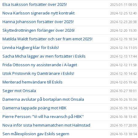
Elsa Isaksson fortsätter över 2025!
2025-01-11 08:05
Nova Karlsson signerade nytt kontrakt
2024-12-25 12:40
Hanna Johansson forsätter över 2025!
2024-12-23 20:38
Skyttedrottningen förlänger över 2026!
2024-12-20 15:30
Matilda Waldt fortsätter och ser fram emot 2025!
2024-12-19 18:34
Linnéa Hagberg klar för Eskils!
2024-12-16 11:05
Sacha Micha lägger av men fortsätter i Eskils
2024-12-13 17:44
Frida Ottosson ny assisterande i A-laget
2024-12-12 11:58
Iztok Pristovnik ny Damtränare i Eskils!
2024-12-10 14:42
Meriterad hemvändare till Eskils
2024-12-05 19:42
Seger mot Onsala
2024-10-27 18:01
Damerna avslutar på bortaplan mot Onsala
2024-10-26 10:36
Damerna tappade poäng mot HBK
2024-10-19 16:54
Pierre Persson: ”Vi vill ha revansch på HBK"
2024-10-18 13:41
Nova inför sista hemmamatchen mot Halmstad
2024-10-17 20:09
Sen målexplosion gav Eskils segern
2024-10-13 18:14