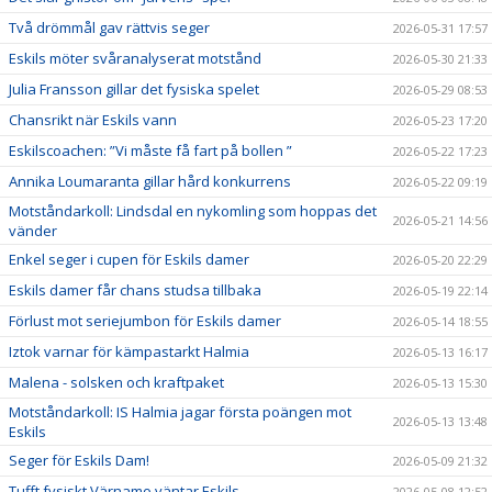
Två drömmål gav rättvis seger
2026-05-31 17:57
Eskils möter svåranalyserat motstånd
2026-05-30 21:33
Julia Fransson gillar det fysiska spelet
2026-05-29 08:53
Chansrikt när Eskils vann
2026-05-23 17:20
Eskilscoachen: ”Vi måste få fart på bollen ”
2026-05-22 17:23
Annika Loumaranta gillar hård konkurrens
2026-05-22 09:19
Motståndarkoll: Lindsdal en nykomling som hoppas det
2026-05-21 14:56
vänder
Enkel seger i cupen för Eskils damer
2026-05-20 22:29
Eskils damer får chans studsa tillbaka
2026-05-19 22:14
Förlust mot seriejumbon för Eskils damer
2026-05-14 18:55
Iztok varnar för kämpastarkt Halmia
2026-05-13 16:17
Malena - solsken och kraftpaket
2026-05-13 15:30
Motståndarkoll: IS Halmia jagar första poängen mot
2026-05-13 13:48
Eskils
Seger för Eskils Dam!
2026-05-09 21:32
Tufft fysiskt Värnamo väntar Eskils
2026-05-08 12:52