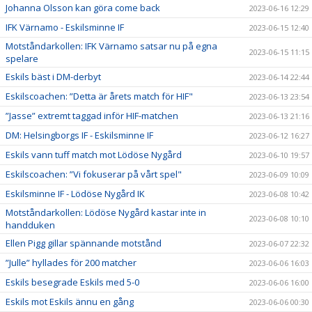
Johanna Olsson kan göra come back
2023-06-16 12:29
IFK Värnamo - Eskilsminne IF
2023-06-15 12:40
Motståndarkollen: IFK Värnamo satsar nu på egna
2023-06-15 11:15
spelare
Eskils bäst i DM-derbyt
2023-06-14 22:44
Eskilscoachen: ”Detta är årets match för HIF"
2023-06-13 23:54
”Jasse” extremt taggad inför HIF-matchen
2023-06-13 21:16
DM: Helsingborgs IF - Eskilsminne IF
2023-06-12 16:27
Eskils vann tuff match mot Lödöse Nygård
2023-06-10 19:57
Eskilscoachen: ”Vi fokuserar på vårt spel"
2023-06-09 10:09
Eskilsminne IF - Lödöse Nygård IK
2023-06-08 10:42
Motståndarkollen: Lödöse Nygård kastar inte in
2023-06-08 10:10
handduken
Ellen Pigg gillar spännande motstånd
2023-06-07 22:32
”Julle” hyllades för 200 matcher
2023-06-06 16:03
Eskils besegrade Eskils med 5-0
2023-06-06 16:00
Eskils mot Eskils ännu en gång
2023-06-06 00:30