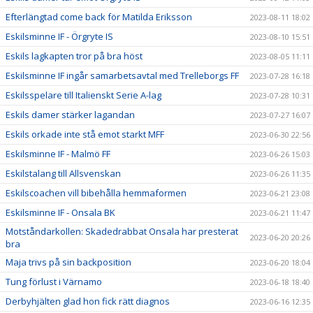
Efterlängtad come back för Matilda Eriksson
2023-08-11 18:02
Eskilsminne IF - Örgryte IS
2023-08-10 15:51
Eskils lagkapten tror på bra höst
2023-08-05 11:11
Eskilsminne IF ingår samarbetsavtal med Trelleborgs FF
2023-07-28 16:18
Eskilsspelare till Italienskt Serie A-lag
2023-07-28 10:31
Eskils damer stärker lagandan
2023-07-27 16:07
Eskils orkade inte stå emot starkt MFF
2023-06-30 22:56
Eskilsminne IF - Malmö FF
2023-06-26 15:03
Eskilstalang till Allsvenskan
2023-06-26 11:35
Eskilscoachen vill bibehålla hemmaformen
2023-06-21 23:08
Eskilsminne IF - Onsala BK
2023-06-21 11:47
Motståndarkollen: Skadedrabbat Onsala har presterat
2023-06-20 20:26
bra
Maja trivs på sin backposition
2023-06-20 18:04
Tung förlust i Värnamo
2023-06-18 18:40
Derbyhjälten glad hon fick rätt diagnos
2023-06-16 12:35