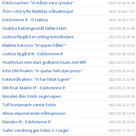
Eskilscoachen: ”Vi måste vara cyniska"
2023-10-06 10:56
Åren i USA lyfte Matildas målvaktsspel
2023-10-04 11:07
Eskilsminne IF - IS Halmia
2023-10-03 17:11
Snabba baklängesmål fällde Eskils
2023-09-30 16:48
Lödöse/Nygård en jobbig motståndare
2023-09-29 09:18
Matilda Eriksson: ”Kroppen håller"
2023-09-28 22:03
Lödöse Nygård IK - Eskilsminne IF
2023-09-28 14:53
Finalförlust men klart godkänd insats mot MFF
2023-09-27 22:33
Inför DM-finalen: ”Vi spelar helt utan press"
2023-09-26 14:52
Eskilsmålvakten: ”Vi har hittat lugnet"
2023-09-25 22:41
DM-final: Malmö FF - Eskilsminne IF
2023-09-25 18:30
Moralen åter Eskils segervapen
2023-09-24 20:59
Tuff bortamatch väntar Eskils
2023-09-22 11:23
Almas imponerande målexplosion
2023-09-20 14:18
Mariebo IK - Eskilsminne IF
2023-09-20 10:00
Galen vändning gav Eskils 2-1-seger
2023-09-17 18:17