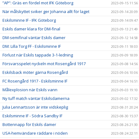
”AP”: Gräs en fördel mot IFK Göteborg
2023-09-15 11:56
När målskyttet sviker ger Johanna allt för laget
2023-09-14 20:09
Eskilsminne IF - IFK Göteborg
2023-09-14 09:47
Eskils damer klara för DM-final
2023-09-13 21:49
DM-semifinal väntar Eskils damer
2023-09-12 14:58
DM: Lilla Torg FF - Eskilsminne IF
2023-09-11 18:03
Förlust när Eskils tappade 3-1-ledning
2023-09-09 18:09
Försvarsspelet nyckeln mot Rosengård 1917
2023-09-08 14:56
Eskilsback möter gärna Rosengård
2023-09-06 10:06
FC Rosengård 1917 - Eskilsminne IF
2023-09-04 16:51
Målexplosion när Eskils vann
2023-09-03 19:10
Ny tuff match väntar Eskilsdamerna
2023-09-02 17:32
Julia Lennartsson är inte vidskeplig
2023-08-31 20:24
Eskilsminne IF - Södra Sandby IF
2023-08-30 15:37
Bottennapp för Eskils damer
2023-08-26 21:30
USA-hemvändare räddare i nöden
2023-08-24 22:11