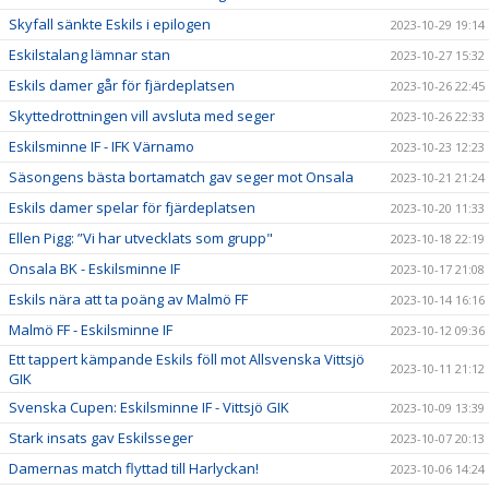
Skyfall sänkte Eskils i epilogen
2023-10-29 19:14
Eskilstalang lämnar stan
2023-10-27 15:32
Eskils damer går för fjärdeplatsen
2023-10-26 22:45
Skyttedrottningen vill avsluta med seger
2023-10-26 22:33
Eskilsminne IF - IFK Värnamo
2023-10-23 12:23
Säsongens bästa bortamatch gav seger mot Onsala
2023-10-21 21:24
Eskils damer spelar för fjärdeplatsen
2023-10-20 11:33
Ellen Pigg: ”Vi har utvecklats som grupp"
2023-10-18 22:19
Onsala BK - Eskilsminne IF
2023-10-17 21:08
Eskils nära att ta poäng av Malmö FF
2023-10-14 16:16
Malmö FF - Eskilsminne IF
2023-10-12 09:36
Ett tappert kämpande Eskils föll mot Allsvenska Vittsjö
2023-10-11 21:12
GIK
Svenska Cupen: Eskilsminne IF - Vittsjö GIK
2023-10-09 13:39
Stark insats gav Eskilsseger
2023-10-07 20:13
Damernas match flyttad till Harlyckan!
2023-10-06 14:24