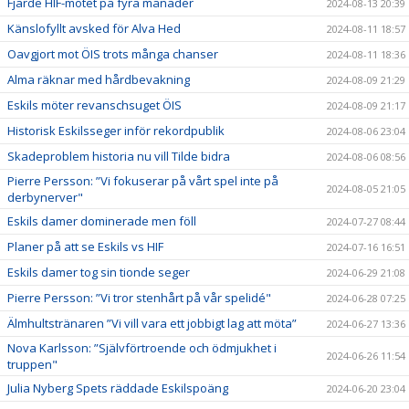
Fjärde HIF-mötet på fyra månader
2024-08-13 20:39
Känslofyllt avsked för Alva Hed
2024-08-11 18:57
Oavgjort mot ÖIS trots många chanser
2024-08-11 18:36
Alma räknar med hårdbevakning
2024-08-09 21:29
Eskils möter revanschsuget ÖIS
2024-08-09 21:17
Historisk Eskilsseger inför rekordpublik
2024-08-06 23:04
Skadeproblem historia nu vill Tilde bidra
2024-08-06 08:56
Pierre Persson: ”Vi fokuserar på vårt spel inte på
2024-08-05 21:05
derbynerver"
Eskils damer dominerade men föll
2024-07-27 08:44
Planer på att se Eskils vs HIF
2024-07-16 16:51
Eskils damer tog sin tionde seger
2024-06-29 21:08
Pierre Persson: ”Vi tror stenhårt på vår spelidé"
2024-06-28 07:25
Älmhultstränaren ”Vi vill vara ett jobbigt lag att möta”
2024-06-27 13:36
Nova Karlsson: ”Självförtroende och ödmjukhet i
2024-06-26 11:54
truppen"
Julia Nyberg Spets räddade Eskilspoäng
2024-06-20 23:04