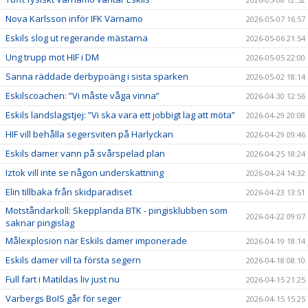
Nova Karlsson inför IFK Värnamo
2026-05-07 16:57
Eskils slog ut regerande mästarna
2026-05-06 21:54
Ung trupp mot HIF i DM
2026-05-05 22:00
Sanna räddade derbypoäng i sista sparken
2026-05-02 18:14
Eskilscoachen: ”Vi måste våga vinna”
2026-04-30 12:56
Eskils landslagstjej: ”Vi ska vara ett jobbigt lag att möta”
2026-04-29 20:08
HIF vill behålla segersviten på Harlyckan
2026-04-29 09:46
Eskils damer vann på svårspelad plan
2026-04-25 18:24
Iztok vill inte se någon underskattning
2026-04-24 14:32
Elin tillbaka från skidparadiset
2026-04-23 13:51
Motståndarkoll: Skepplanda BTK - pingisklubben som
2026-04-22 09:07
saknar pingislag
Målexplosion när Eskils damer imponerade
2026-04-19 18:14
Eskils damer vill ta första segern
2026-04-18 08:10
Full fart i Matildas liv just nu
2026-04-15 21:25
Varbergs BoIS går för seger
2026-04-15 15:25