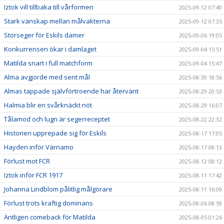
Iztok vill tillbaka till vårformen
2025-09-12 07:40
Stark vänskap mellan målvakterna
2025-09-12 07:35
Storseger för Eskils damer
2025-09-06 19:05
Konkurrensen ökar i damlaget
2025-09-04 15:51
Matilda snart i full matchform
2025-09-04 15:47
Alma avgjorde med sent mål
2025-08-30 18:56
Almas tappade självförtroende har återvänt
2025-08-29 20:53
Halmia blir en svårknäckt nöt
2025-08-29 16:07
Tålamod och lugn är segerreceptet
2025-08-22 22:32
Historien upprepade sig för Eskils
2025-08-17 17:05
Hayden inför Värnamo
2025-08-17 08:13
Förlust mot FCR
2025-08-12 08:12
Iztok inför FCR 1917
2025-08-11 17:42
Johanna Lindblom pålitlig målgörare
2025-08-11 16:09
Förlust trots kraftig dominans
2025-08-06 08:59
Äntligen comeback för Matilda
2025-08-05 01:26