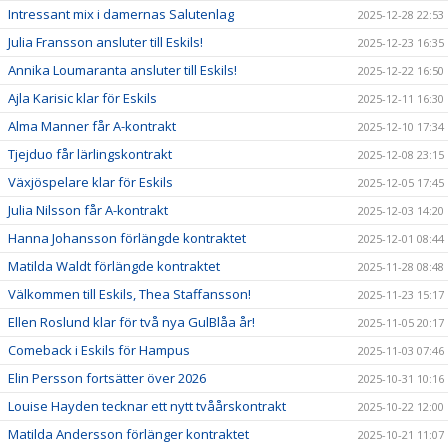
Intressant mix i damernas Salutenlag
2025-12-28 22:53
Julia Fransson ansluter till Eskils!
2025-12-23 16:35
Annika Loumaranta ansluter till Eskils!
2025-12-22 16:50
Ajla Karisic klar för Eskils
2025-12-11 16:30
Alma Manner får A-kontrakt
2025-12-10 17:34
Tjejduo får lärlingskontrakt
2025-12-08 23:15
Växjöspelare klar för Eskils
2025-12-05 17:45
Julia Nilsson får A-kontrakt
2025-12-03 14:20
Hanna Johansson förlängde kontraktet
2025-12-01 08:44
Matilda Waldt förlängde kontraktet
2025-11-28 08:48
Välkommen till Eskils, Thea Staffansson!
2025-11-23 15:17
Ellen Roslund klar för två nya GulBlåa år!
2025-11-05 20:17
Comeback i Eskils för Hampus
2025-11-03 07:46
Elin Persson fortsätter över 2026
2025-10-31 10:16
Louise Hayden tecknar ett nytt tvåårskontrakt
2025-10-22 12:00
Matilda Andersson förlänger kontraktet
2025-10-21 11:07