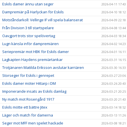
Eskils damer ännu utan seger
2026-04-11 17:43
Dampremiär på Harlyckan för Eskils
2026-04-10 18:12
Motståndarkoll: Vellinge IF vill spela balanserat
2026-04-09 22:18
Från Division 3 till startspelare
2026-04-08 13:44
Oavgjort trots stor spelövertag
2026-04-03 18:34
Lugn känsla inför dampremiären
2026-04-02 14:23
Seriepremiär mot HBK för Eskils damer
2026-04-01 16:11
Lagkapten Haydens premiärtankar
2026-03-31 16:15
Trotjänaren Matilda Eriksson avslutar karriären
2026-03-30 16:33
Storseger för Eskils i genrepet
2026-03-27 23:06
Eskils damer möter Hittarp i DM
2026-03-26 20:43
Imponerande insats av Eskils damlag
2026-03-21 20:25
Ny match mot Rosengård 1917
2026-03-20 21:43
Eskils mötte ett bättre Jitex
2026-03-14 18:52
Läger och match för damerna
2026-03-13 11:26
Seger mot MFF men spelet hackade
2026-03-08 18:21