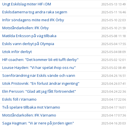
Ungt Eskilslag möter HIF i DM
2025-05-13 13:49
Eskilsdamerna tog andra raka segern
2025-05-11 16:46
Inför söndagens möte med IFK Örby
2025-05-10 22:03
Motståndarkollen: IFK Örby
2025-05-10 21:59
Matilda Eriksson på väg tillbaka
2025-05-08 11:18
Eskils vann derbyt på Olympia
2025-05-04 17:55
Iztok inför derbyt
2025-05-04 08:09
HIF-coachen: "Det kommer bli ett tufft derby"
2025-05-02 12:01
Louise Hayden: "Vi har spelat ihop oss nu"
2025-05-02 08:49
Scenförändring när Eskils vände och vann
2025-04-26 16:51
Iztok Pristovnik: "En förlust ändrar ingenting"
2025-04-26 07:41
Elin Persson: "Glad att jag fått förtroendet"
2025-04-24 22:36
Eskils föll i Värnamo
2025-04-17 22:06
Två spelare tillbaka mot Värnamo
2025-04-17 16:01
Motståndarkollen: IFK Värnamo
2025-04-17 07:36
Saga Hagman: "Vi är nere på Jorden igen"
2025-04-16 20:03