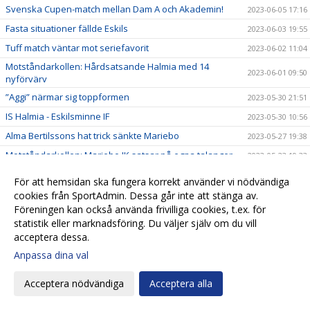
Svenska Cupen-match mellan Dam A och Akademin!
2023-06-05 17:16
Fasta situationer fällde Eskils
2023-06-03 19:55
Tuff match väntar mot seriefavorit
2023-06-02 11:04
Motståndarkollen: Hårdsatsande Halmia med 14
2023-06-01 09:50
nyförvärv
”Aggi” närmar sig toppformen
2023-05-30 21:51
IS Halmia - Eskilsminne IF
2023-05-30 10:56
Alma Bertilssons hat trick sänkte Mariebo
2023-05-27 19:38
Motståndarkollen: Mariebo IK satsar på egna talanger
2023-05-23 19:33
Eskilsminne IF - Mariebo IK
2023-05-23 14:58
För att hemsidan ska fungera korrekt använder vi nödvändiga
Alma inne på femte paret fotbollsskor
cookies från SportAdmin. Dessa går inte att stänga av.
2023-05-23 11:42
Föreningen kan också använda frivilliga cookies, t.ex. för
Eskils tappade segern i slutminuterna
2023-05-20 18:00
statistik eller marknadsföring. Du väljer själv om du vill
IFK Göteborg - Eskilsminne IF
2023-05-18 15:35
acceptera dessa.
Motståndarkollen: IFK Göteborg jobbar med liten trupp
2023-05-17 13:38
Anpassa dina val
Ingen ljusning på skadefronten
2023-05-17 13:37
Acceptera nödvändiga
Acceptera alla
Alva Hed hyllar Eskils fysik och kondition
2023-05-16 19:31