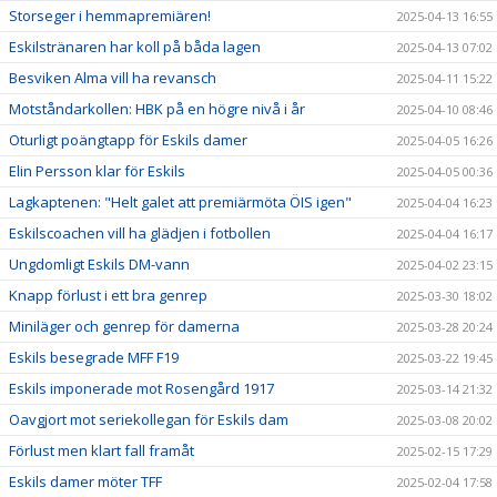
Storseger i hemmapremiären!
2025-04-13 16:55
Eskilstränaren har koll på båda lagen
2025-04-13 07:02
Besviken Alma vill ha revansch
2025-04-11 15:22
Motståndarkollen: HBK på en högre nivå i år
2025-04-10 08:46
Oturligt poängtapp för Eskils damer
2025-04-05 16:26
Elin Persson klar för Eskils
2025-04-05 00:36
Lagkaptenen: "Helt galet att premiärmöta ÖIS igen"
2025-04-04 16:23
Eskilscoachen vill ha glädjen i fotbollen
2025-04-04 16:17
Ungdomligt Eskils DM-vann
2025-04-02 23:15
Knapp förlust i ett bra genrep
2025-03-30 18:02
Miniläger och genrep för damerna
2025-03-28 20:24
Eskils besegrade MFF F19
2025-03-22 19:45
Eskils imponerade mot Rosengård 1917
2025-03-14 21:32
Oavgjort mot seriekollegan för Eskils dam
2025-03-08 20:02
Förlust men klart fall framåt
2025-02-15 17:29
Eskils damer möter TFF
2025-02-04 17:58