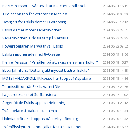
Pierre Persson: ”Sådana här matcher vi vill spela"
2024-05-31 15:15
13:e säsongen för veteranen Matilda
2024-05-30 09:30
Oavgjort för Eskils damer i Göteborg
2024-05-25 17:12
Eskils damer möter seriefavoriten
2024-05-23 22:51
Seriefavoriten svårslagen på Valhalla
2024-05-23 22:35
Powerspelaren Marwa trivs i Eskils
2024-05-22 09:52
Eskils imponerade med 8–0-seger
2024-05-19 19:56
Pierre Persson: ”Vi håller på att skapa en vinnarkultur"
2024-05-18 15:27
Ebba Jahnfors: ”Det är sjukt mycket bättre i Eskils"
2024-05-18 14:58
MOTSTÅNDARKOLL: IK Rössö har tappat 18 spelare
2024-05-18 14:56
Tennissiffror när Eskils vann i DM
2024-05-15 21:56
Laget roteras mot Staffanstorp
2024-05-15 11:02
Seger förde Eskils upp i serieledning
2024-05-11 20:12
Två spelare tillbaka mot Halmia
2024-05-10 13:34
Halmias tränare hoppas på derbystämning
2024-05-10 13:32
Tvåmålsskytten Hanna gillar fasta situationer
2024-05-08 16:37