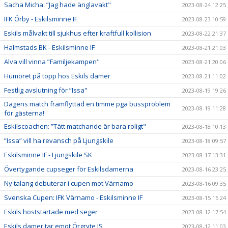
Sacha Micha: ”Jag hade änglavakt"
2023-08-24 12:25
IFK Örby - Eskilsminne IF
2023-08-23 10:59
Eskils målvakt till sjukhus efter kraftfull kollision
2023-08-22 21:37
Halmstads BK - Eskilsminne IF
2023-08-21 21:03
Alva vill vinna ”Familjekampen"
2023-08-21 20:06
Humöret på topp hos Eskils damer
2023-08-21 11:02
Festlig avslutning för ”Issa"
2023-08-19 19:26
Dagens match framflyttad en timme pga bussproblem
2023-08-19 11:28
för gästerna!
Eskilscoachen: ”Tätt matchande är bara roligt"
2023-08-18 10:13
”Issa” vill ha revansch på Ljungskile
2023-08-18 09:57
Eskilsminne IF - Ljungskile SK
2023-08-17 13:31
Övertygande cupseger för Eskilsdamerna
2023-08-16 23:25
Ny talang debuterar i cupen mot Värnamo
2023-08-16 09:35
Svenska Cupen: IFK Värnamo - Eskilsminne IF
2023-08-15 15:24
Eskils höststartade med seger
2023-08-12 17:54
Eskils damer tar emot Örgryte IS
2023-08-12 11:03