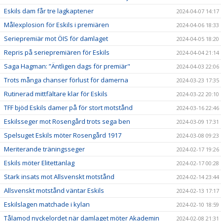
Eskils dam får tre lagkaptener
2024-04-07 14:17
Målexplosion för Eskils i premiären
2024-04-06 18:33
Seriepremiär mot ÖIS för damlaget
2024-04-05 18:20
Repris på seriepremiären för Eskils
2024-04-04 21:14
Saga Hagman: ”Äntligen dags för premiär"
2024-04-03 22:06
Trots många chanser förlust för damerna
2024-03-23 17:35
Rutinerad mittfältare klar för Eskils
2024-03-22 20:10
TFF bjöd Eskils damer på för stort motstånd
2024-03-16 22:46
Eskilsseger mot Rosengård trots sega ben
2024-03-09 17:31
Spelsuget Eskils möter Rosengård 1917
2024-03-08 09:23
Meriterande träningsseger
2024-02-17 19:26
Eskils möter Elitettanlag
2024-02-17 00:28
Stark insats mot Allsvenskt motstånd
2024-02-14 23:44
Allsvenskt motstånd väntar Eskils
2024-02-13 17:17
Eskilslagen matchade i kylan
2024-02-10 18:59
Tålamod nyckelordet när damlaget möter Akademin
2024-02-08 21:31