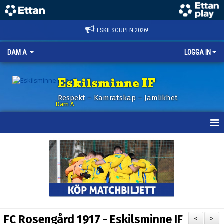
ESKILSCUPEN 2026!
DAM A
LOGGA IN
Eskilsminne IF
Respekt – Kamratskap – Jämlikhet
Dam A
HEM
NYHETER
KALENDER
TRUPPEN
FC Rosengård 1917 - Eskilsminne IF
<
>