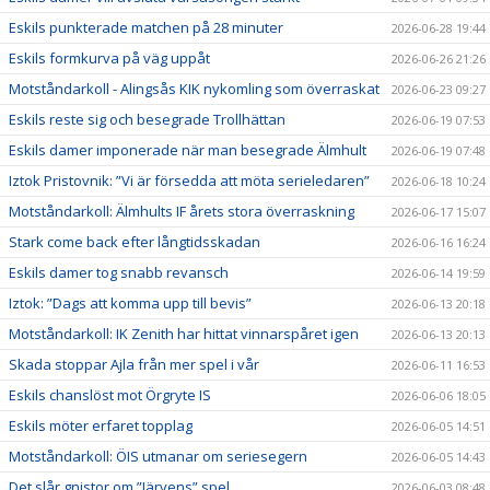
Eskils punkterade matchen på 28 minuter
2026-06-28 19:44
Eskils formkurva på väg uppåt
2026-06-26 21:26
Motståndarkoll - Alingsås KIK nykomling som överraskat
2026-06-23 09:27
Eskils reste sig och besegrade Trollhättan
2026-06-19 07:53
Eskils damer imponerade när man besegrade Älmhult
2026-06-19 07:48
Iztok Pristovnik: ”Vi är försedda att möta serieledaren”
2026-06-18 10:24
Motståndarkoll: Älmhults IF årets stora överraskning
2026-06-17 15:07
Stark come back efter långtidsskadan
2026-06-16 16:24
Eskils damer tog snabb revansch
2026-06-14 19:59
Iztok: ”Dags att komma upp till bevis”
2026-06-13 20:18
Motståndarkoll: IK Zenith har hittat vinnarspåret igen
2026-06-13 20:13
Skada stoppar Ajla från mer spel i vår
2026-06-11 16:53
Eskils chanslöst mot Örgryte IS
2026-06-06 18:05
Eskils möter erfaret topplag
2026-06-05 14:51
Motståndarkoll: ÖIS utmanar om seriesegern
2026-06-05 14:43
Det slår gnistor om ”Järvens” spel
2026-06-03 08:48