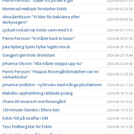
Pierre Persson: ”Gäller tro på det vi gör"
2024-09-06 07:29
Meriterad mittback förstärker Eskils
2024-09-05 20:56
Alma Bertilsson: ”Vi blev för bekväma efter
2024-09-05 09:56
derbysegern"
Lyckad rockad när Eskils vann med 5-0
2024-09-01 17:05
Pierre Persson: ”Vi måste back to basic"
2024-08-30 07:43
Julia Nyberg Spets hyllar lagets moral
2024-08-29 10:21
Oavgjort igen trots drömstart
2024-08-25 16:44
Johanna Olsson: ”Alla måste steppa upp nu"
2024-08-22 09:42
Pierre Persson: ”Hoppas Rosengårdsmatchen var en
2024-08-21 20:56
väckarklocka"
Johanna Lindblom - nyförvärv med många plusfaktorer
2024-08-20 17:36
Makalös upphämtning räddade poäng
2024-08-18 15:50
Chans till revansch mot Rosengård
2024-08-16 14:22
120 minuter kändes i Ellens ben
2024-08-15 12:26
Eskils föll på straffar i DM
2024-08-14 23:33
Tess Fridberg klar för Eskils
2024-08-14 15:59