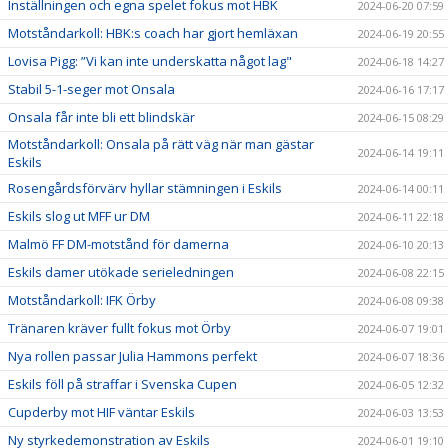
Inställningen och egna spelet fokus mot HBK
2024-06-20 07:59
Motståndarkoll: HBK:s coach har gjort hemläxan
2024-06-19 20:55
Lovisa Pigg: ”Vi kan inte underskatta något lag"
2024-06-18 14:27
Stabil 5-1-seger mot Onsala
2024-06-16 17:17
Onsala får inte bli ett blindskär
2024-06-15 08:29
Motståndarkoll: Onsala på rätt väg när man gästar
2024-06-14 19:11
Eskils
Rosengårdsförvärv hyllar stämningen i Eskils
2024-06-14 00:11
Eskils slog ut MFF ur DM
2024-06-11 22:18
Malmö FF DM-motstånd för damerna
2024-06-10 20:13
Eskils damer utökade serieledningen
2024-06-08 22:15
Motståndarkoll: IFK Örby
2024-06-08 09:38
Tränaren kräver fullt fokus mot Örby
2024-06-07 19:01
Nya rollen passar Julia Hammons perfekt
2024-06-07 18:36
Eskils föll på straffar i Svenska Cupen
2024-06-05 12:32
Cupderby mot HIF väntar Eskils
2024-06-03 13:53
Ny styrkedemonstration av Eskils
2024-06-01 19:10