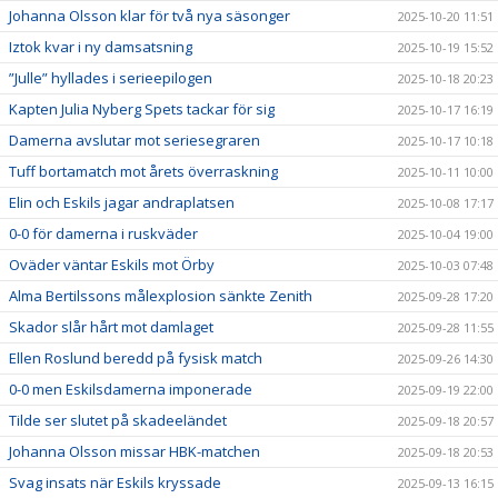
Johanna Olsson klar för två nya säsonger
2025-10-20 11:51
Iztok kvar i ny damsatsning
2025-10-19 15:52
”Julle” hyllades i serieepilogen
2025-10-18 20:23
Kapten Julia Nyberg Spets tackar för sig
2025-10-17 16:19
Damerna avslutar mot seriesegraren
2025-10-17 10:18
Tuff bortamatch mot årets överraskning
2025-10-11 10:00
Elin och Eskils jagar andraplatsen
2025-10-08 17:17
0-0 för damerna i ruskväder
2025-10-04 19:00
Oväder väntar Eskils mot Örby
2025-10-03 07:48
Alma Bertilssons målexplosion sänkte Zenith
2025-09-28 17:20
Skador slår hårt mot damlaget
2025-09-28 11:55
Ellen Roslund beredd på fysisk match
2025-09-26 14:30
0-0 men Eskilsdamerna imponerade
2025-09-19 22:00
Tilde ser slutet på skadeeländet
2025-09-18 20:57
Johanna Olsson missar HBK-matchen
2025-09-18 20:53
Svag insats när Eskils kryssade
2025-09-13 16:15