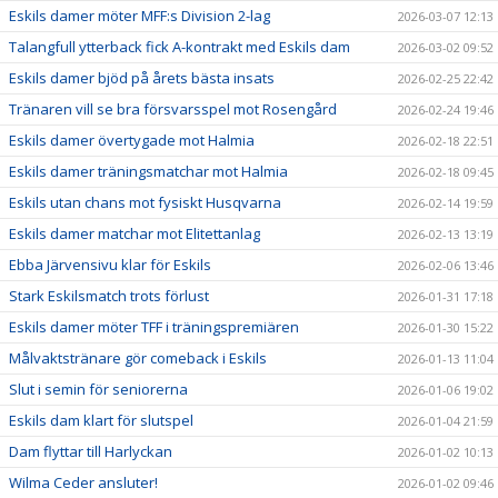
Eskils damer möter MFF:s Division 2-lag
2026-03-07 12:13
Talangfull ytterback fick A-kontrakt med Eskils dam
2026-03-02 09:52
Eskils damer bjöd på årets bästa insats
2026-02-25 22:42
Tränaren vill se bra försvarsspel mot Rosengård
2026-02-24 19:46
Eskils damer övertygade mot Halmia
2026-02-18 22:51
Eskils damer träningsmatchar mot Halmia
2026-02-18 09:45
Eskils utan chans mot fysiskt Husqvarna
2026-02-14 19:59
Eskils damer matchar mot Elitettanlag
2026-02-13 13:19
Ebba Järvensivu klar för Eskils
2026-02-06 13:46
Stark Eskilsmatch trots förlust
2026-01-31 17:18
Eskils damer möter TFF i träningspremiären
2026-01-30 15:22
Målvaktstränare gör comeback i Eskils
2026-01-13 11:04
Slut i semin för seniorerna
2026-01-06 19:02
Eskils dam klart för slutspel
2026-01-04 21:59
Dam flyttar till Harlyckan
2026-01-02 10:13
Wilma Ceder ansluter!
2026-01-02 09:46