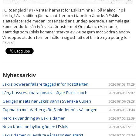
FC Roengård 1917 väntar härnäst för Eskilsminne IF på Malmö IP på
lördag! Av tradition jämna matcher och i tabellen är också Eskils
sjätteplacerade medan Rosengård är sjundeplacerade. Hemmalaget
kommer dock från två raka förluster mot Onsala och Värnamo,
samtidigt som Eskils kommer stärkta av 7-0 segern mot Södra Sandby.
Vi hoppas att den formen håller i sig och att det blir tre nya poäng för
Eskils!
Nyhetsarkiv
Eskils poweranfallare taggad inför höststarten
2026-08-08 19:29
Lång bussresa bara positivt säger Eskilscoach
2026-08-08 09:07
Gedigen insats när Eskils vann i Svenska Cupen
2026-08-06 08:28
Cupmatch mot Varbergs BoIS inleder höstsäsongen
2026-08-03 21:44
Heroisk vändning av Eskils damer
2026-07-02 23:39
Nova Karlsson hyllar glädjen i Eskils
2026-07-02 09:11
Eskils damer vill avsluta vårsäsongen starkt
2026-07-01 09:34