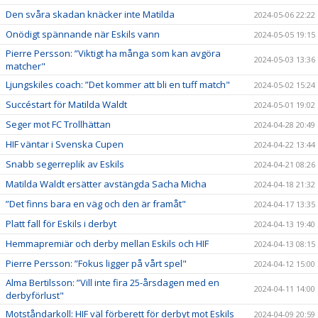
Den svåra skadan knäcker inte Matilda
2024-05-06 22:22
Onödigt spännande när Eskils vann
2024-05-05 19:15
Pierre Persson: ”Viktigt ha många som kan avgöra
2024-05-03 13:36
matcher"
Ljungskiles coach: ”Det kommer att bli en tuff match"
2024-05-02 15:24
Succéstart för Matilda Waldt
2024-05-01 19:02
Seger mot FC Trollhättan
2024-04-28 20:49
HIF väntar i Svenska Cupen
2024-04-22 13:44
Snabb segerreplik av Eskils
2024-04-21 08:26
Matilda Waldt ersätter avstängda Sacha Micha
2024-04-18 21:32
”Det finns bara en väg och den är framåt"
2024-04-17 13:35
Platt fall för Eskils i derbyt
2024-04-13 19:40
Hemmapremiär och derby mellan Eskils och HIF
2024-04-13 08:15
Pierre Persson: ”Fokus ligger på vårt spel"
2024-04-12 15:00
Alma Bertilsson: ”Vill inte fira 25-årsdagen med en
2024-04-11 14:00
derbyförlust"
Motståndarkoll: HIF väl förberett för derbyt mot Eskils
2024-04-09 20:59