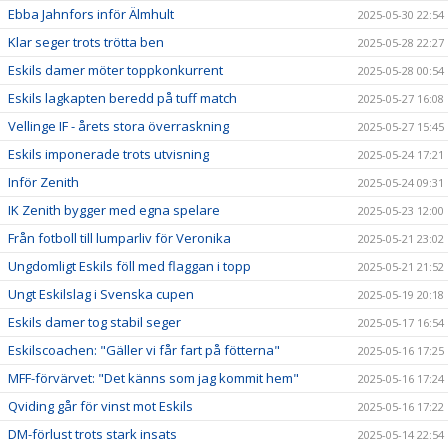
Ebba Jahnfors inför Älmhult
2025-05-30 22:54
Klar seger trots trötta ben
2025-05-28 22:27
Eskils damer möter toppkonkurrent
2025-05-28 00:54
Eskils lagkapten beredd på tuff match
2025-05-27 16:08
Vellinge IF - årets stora överraskning
2025-05-27 15:45
Eskils imponerade trots utvisning
2025-05-24 17:21
Inför Zenith
2025-05-24 09:31
IK Zenith bygger med egna spelare
2025-05-23 12:00
Från fotboll till lumparliv för Veronika
2025-05-21 23:02
Ungdomligt Eskils föll med flaggan i topp
2025-05-21 21:52
Ungt Eskilslag i Svenska cupen
2025-05-19 20:18
Eskils damer tog stabil seger
2025-05-17 16:54
Eskilscoachen: "Gäller vi får fart på fötterna"
2025-05-16 17:25
MFF-förvärvet: "Det känns som jag kommit hem"
2025-05-16 17:24
Qviding går för vinst mot Eskils
2025-05-16 17:22
DM-förlust trots stark insats
2025-05-14 22:54