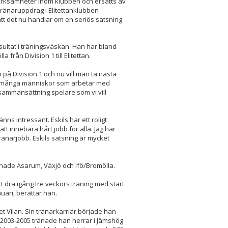
erksamheter inom klubben och ersätts av
ränaruppdrag i Elitettanklubben
att det nu handlar om en seriös satsning
sultat i träningsväskan. Han har bland
a från Division 1 till Elitettan.
n på Division 1 och nu vill man ta nästa
d många människor som arbetar med
sammansättning spelare som vi vill
nns intressant. Eskils har ett roligt
tt innebära hårt jobb för alla. Jag har
tränarjobb. Eskils satsning är mycket
nade Asarum, Växjö och Ifö/Bromölla.
t dra igång tre veckors träning med start
nuari, berättar han.
t Vilan. Sin tränarkarriär började han
 2003-2005 tränade han herrar i Jämshög