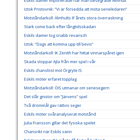
Eskils damer imponerade när man besegrade Älmhult
Iztok Pristovnik: ”Vi är försedda att möta serieledaren”
Motståndarkoll: Älmhults IF årets stora överraskning
Stark come back efter långtidsskadan
Eskils damer tog snabb revansch
Iztok: ”Dags att komma upp till bevis”
Motståndarkoll: IK Zenith har hittat vinnarspåret igen
Skada stoppar Ajla från mer spel i vår
Eskils chanslöst mot Örgryte IS
Eskils möter erfaret topplag
Motståndarkoll: ÖIS utmanar om seriesegern
Det slår gnistor om ”Järvens” spel
Två drömmål gav rättvis seger
Eskils möter svåranalyserat motstånd
Julia Fransson gillar det fysiska spelet
Chansrikt när Eskils vann