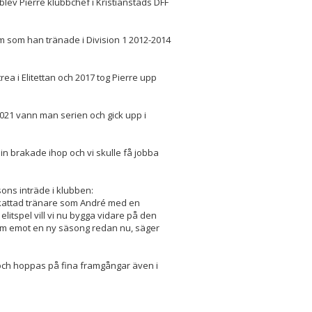
blev Pierre klubbchef i Kristianstads DFF
 som han tränade i Division 1 2012-2014
rea i Elitettan och 2017 tog Pierre upp
 2021 vann man serien och gick upp i
in brakade ihop och vi skulle få jobba
ons inträde i klubben:
ppskattad tränare som André med en
elitspel vill vi nu bygga vidare på den
fram emot en ny säsong redan nu, säger
 och hoppas på fina framgångar även i