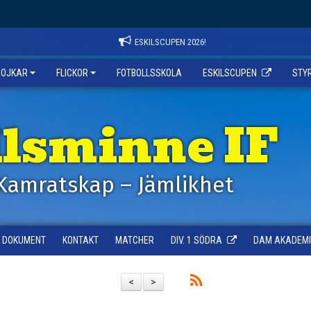
ESKILSCUPEN 2026!
POJKAR
FLICKOR
FOTBOLLSSKOLA
ESKILSCUPEN
STY
ilsminne IF
Kamratskap – Jämlikhet
DOKUMENT
KONTAKT
MATCHER
DIV. 1 SÖDRA
DAM AKADEMI -
<
>