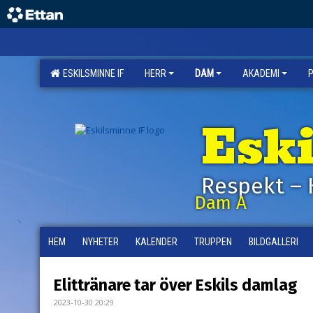
ESKILSMINNE IF
HERR
DAM
AKADEMI
Esk
Respekt – 
Dam A
HEM
NYHETER
KALENDER
TRUPPEN
BILDGALLERI
Elittränare tar över Eskils damlag
2023-10-30 20:29