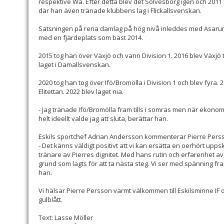
respektive Wä. Efter detta blev det Sölvesborg igen och 2011 
där han även tränade klubbens lag i Flickallsvenskan.
Satsningen på rena damlag på hög nivå inleddes med Asarum
med en fjärdeplats som bäst 2014.
2015 tog han över Växjö och vann Division 1. 2016 blev Växjö t
laget i Damallsvenskan.
2020 tog han tog över Ifö/Bromölla i Division 1 och blev fyra.
Elitettan. 2022 blev laget nia.
- Jag tränade Ifö/Bromölla fram tills i somras men när ekonom
helt ideellt valde jag att sluta, berättar han.
Eskils sportchef Adrian Andersson kommenterar Pierre Perss
- Det känns väldigt positivt att vi kan ersätta en oerhört u
tränare av Pierres dignitet. Med hans rutin och erfarenhet av 
grund som lagts för att ta nästa steg. Vi ser med spänning 
han.
Vi hälsar Pierre Persson varmt välkommen till Eskilsminne IF
gulblått.
Text: Lasse Möller