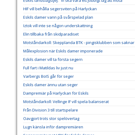
Eskils landslagstjej: ”Vi ska vara ett jobbigt lag att möta”
HIF vill behålla segersviten på Harlyckan
Eskils damer vann på svårspelad plan
Iztok vill inte se någon underskattning
Elin tillbaka från skidparadiset
Motståndarkoll: Skepplanda BTK - pingisklubben som saknar 
Målexplosion när Eskils damer imponerade
Eskils damer vill ta första segern
Full fart i Matildas liv just nu
Varbergs BoIS går för seger
Eskils damer ännu utan seger
Dampremiär på Harlyckan för Eskils
Motståndarkoll: Vellinge IF vill spela balanserat
Från Division 3 till startspelare
Oavgjort trots stor spelövertag
Lugn känsla inför dampremiären