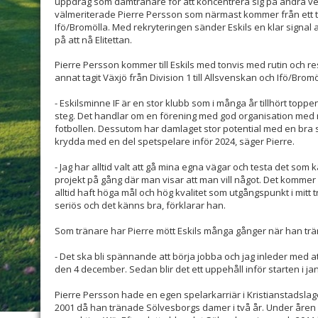
uppdrag som damtränare för att koncentrera sig på andra v
välmeriterade Pierre Persson som närmast kommer från ett t
Ifö/Bromölla. Med rekryteringen sänder Eskils en klar signal 
på att nå Elitettan.
Pierre Persson kommer till Eskils med tonvis med rutin och re
annat tagit Växjö från Division 1 till Allsvenskan och Ifö/Bromöll
- Eskilsminne IF är en stor klubb som i många år tillhört toppe
steg. Det handlar om en förening med god organisation me
fotbollen. Dessutom har damlaget stor potential med en bra 
krydda med en del spetspelare inför 2024, säger Pierre.
- Jag har alltid valt att gå mina egna vägar och testa det som kä
projekt på gång där man visar att man vill något. Det kommer a
alltid haft höga mål och hög kvalitet som utgångspunkt i mitt 
seriös och det känns bra, förklarar han.
Som tränare har Pierre mött Eskils många gånger när han trä
- Det ska bli spännande att börja jobba och jag inleder med at
den 4 december. Sedan blir det ett uppehåll inför starten i ja
Pierre Persson hade en egen spelarkarriär i Kristianstadslage
2001 då han tränade Sölvesborgs damer i två år. Under åren