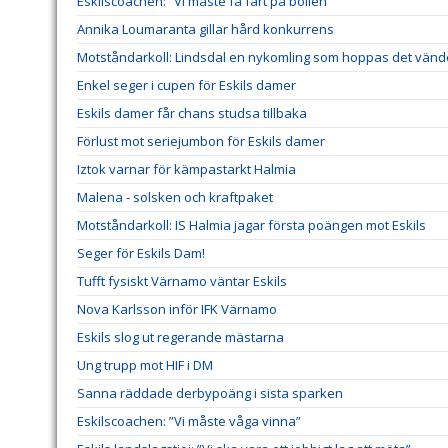
Eskilscoachen: ”Vi måste få fart på bollen ”
Annika Loumaranta gillar hård konkurrens
Motståndarkoll: Lindsdal en nykomling som hoppas det vänd
Enkel seger i cupen för Eskils damer
Eskils damer får chans studsa tillbaka
Förlust mot seriejumbon för Eskils damer
Iztok varnar för kämpastarkt Halmia
Malena - solsken och kraftpaket
Motståndarkoll: IS Halmia jagar första poängen mot Eskils
Seger för Eskils Dam!
Tufft fysiskt Värnamo väntar Eskils
Nova Karlsson inför IFK Värnamo
Eskils slog ut regerande mästarna
Ung trupp mot HIF i DM
Sanna räddade derbypoäng i sista sparken
Eskilscoachen: ”Vi måste våga vinna”