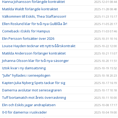
Hanna Johansson förlängde kontraktet
2025-12-01 08:44
Matilda Waldt förlängde kontraktet
2025-11-28 08:48
Välkommen till Eskils, Thea Staffansson!
2025-11-23 15:17
Ellen Roslund klar för två nya GulBlåa år!
2025-11-05 20:17
Comeback i Eskils för Hampus
2025-11-03 07:46
Elin Persson fortsätter över 2026
2025-10-31 10:16
Louise Hayden tecknar ett nytt tvåårskontrakt
2025-10-22 12:00
Matilda Andersson förlänger kontraktet
2025-10-21 11:07
Johanna Olsson klar för två nya säsonger
2025-10-20 11:51
Iztok kvar i ny damsatsning
2025-10-19 15:52
”Julle” hyllades i serieepilogen
2025-10-18 20:23
Kapten Julia Nyberg Spets tackar för sig
2025-10-17 16:19
Damerna avslutar mot seriesegraren
2025-10-17 10:18
Tuff bortamatch mot årets överraskning
2025-10-11 10:00
Elin och Eskils jagar andraplatsen
2025-10-08 17:17
0-0 för damerna i ruskväder
2025-10-04 19:00