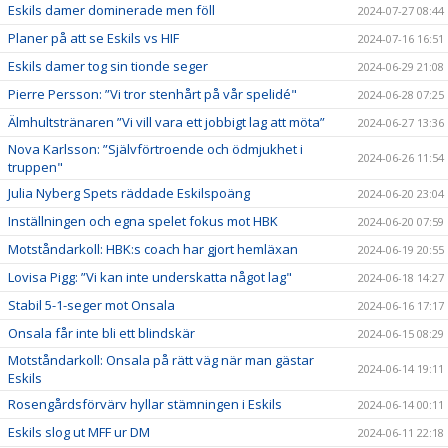
Eskils damer dominerade men föll
2024-07-27 08:44
Planer på att se Eskils vs HIF
2024-07-16 16:51
Eskils damer tog sin tionde seger
2024-06-29 21:08
Pierre Persson: ”Vi tror stenhårt på vår spelidé"
2024-06-28 07:25
Älmhultstränaren ”Vi vill vara ett jobbigt lag att möta”
2024-06-27 13:36
Nova Karlsson: ”Självförtroende och ödmjukhet i
2024-06-26 11:54
truppen"
Julia Nyberg Spets räddade Eskilspoäng
2024-06-20 23:04
Inställningen och egna spelet fokus mot HBK
2024-06-20 07:59
Motståndarkoll: HBK:s coach har gjort hemläxan
2024-06-19 20:55
Lovisa Pigg: ”Vi kan inte underskatta något lag"
2024-06-18 14:27
Stabil 5-1-seger mot Onsala
2024-06-16 17:17
Onsala får inte bli ett blindskär
2024-06-15 08:29
Motståndarkoll: Onsala på rätt väg när man gästar
2024-06-14 19:11
Eskils
Rosengårdsförvärv hyllar stämningen i Eskils
2024-06-14 00:11
Eskils slog ut MFF ur DM
2024-06-11 22:18