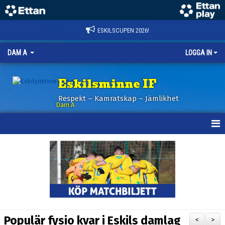
ESKILSCUPEN 2026!
DAM A
LOGGA IN
Eskilsminne IF
Respekt – Kamratskap – Jämlikhet
Dam A
HEM
NYHETER
KALENDER
TRUPPEN
Populär fysio kvar i Eskils damlag
<
>