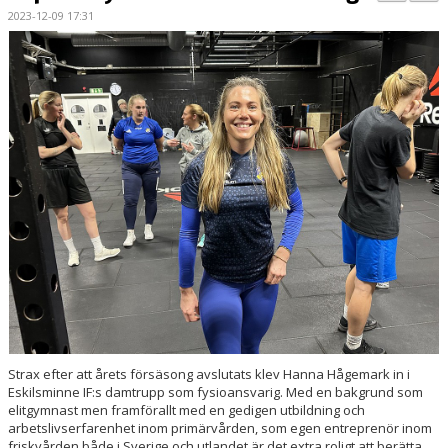
BILDGALLERI
2023-12-09 17:31
DOKUMENT
KONTAKT
MATCHER
DIV. 1 SÖDRA
DAM AKADEMI - DIVISION 2
Strax efter att årets försäsong avslutats klev Hanna Hågemark in i
Eskilsminne IF:s damtrupp som fysioansvarig. Med en bakgrund som
elitgymnast men framförallt med en gedigen utbildning och
arbetslivserfarenhet inom primärvården, som egen entreprenör inom
friskvården både i Sverige och utlandet är det extra roligt att berätta