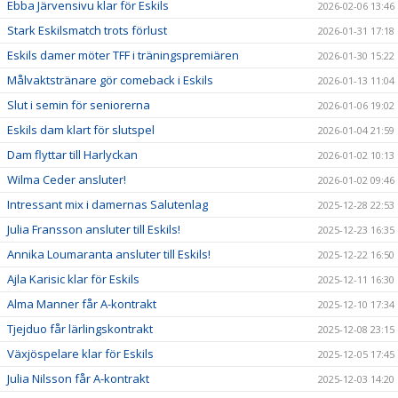
Ebba Järvensivu klar för Eskils
2026-02-06 13:46
Stark Eskilsmatch trots förlust
2026-01-31 17:18
Eskils damer möter TFF i träningspremiären
2026-01-30 15:22
Målvaktstränare gör comeback i Eskils
2026-01-13 11:04
Slut i semin för seniorerna
2026-01-06 19:02
Eskils dam klart för slutspel
2026-01-04 21:59
Dam flyttar till Harlyckan
2026-01-02 10:13
Wilma Ceder ansluter!
2026-01-02 09:46
Intressant mix i damernas Salutenlag
2025-12-28 22:53
Julia Fransson ansluter till Eskils!
2025-12-23 16:35
Annika Loumaranta ansluter till Eskils!
2025-12-22 16:50
Ajla Karisic klar för Eskils
2025-12-11 16:30
Alma Manner får A-kontrakt
2025-12-10 17:34
Tjejduo får lärlingskontrakt
2025-12-08 23:15
Växjöspelare klar för Eskils
2025-12-05 17:45
Julia Nilsson får A-kontrakt
2025-12-03 14:20