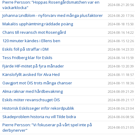
Pierre Persson: ”Hoppas Rosengårdsmatchen var en
2024-08-21 20:56
väckarklocka"
Johanna Lindblom - nyförvärv med många plusfaktorer
2024-08-20 17:36
Makalös upphämtning räddade poäng
2024-08-18 15:50
Chans till revansch mot Rosengård
2024-08-16 14:22
120 minuter kändes i Ellens ben
2024-08-15 12:26
Eskils föll på straffar i DM
2024-08-14 23:33
Tess Fridberg klar för Eskils
2024-08-14 15:59
Fjärde HIF-mötet på fyra månader
2024-08-13 20:39
Känslofyllt avsked för Alva Hed
2024-08-11 18:57
Oavgjort mot ÖIS trots många chanser
2024-08-11 18:36
Alma räknar med hårdbevakning
2024-08-09 21:29
Eskils möter revanschsuget ÖIS
2024-08-09 21:17
Historisk Eskilsseger inför rekordpublik
2024-08-06 23:04
Skadeproblem historia nu vill Tilde bidra
2024-08-06 08:56
Pierre Persson: ”Vi fokuserar på vårt spel inte på
2024-08-05 21:05
derbynerver"