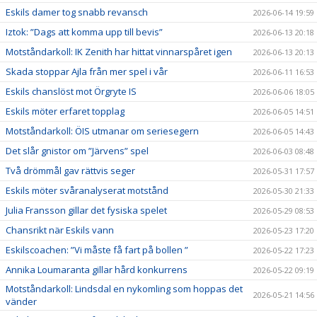
Eskils damer tog snabb revansch
2026-06-14 19:59
Iztok: ”Dags att komma upp till bevis”
2026-06-13 20:18
Motståndarkoll: IK Zenith har hittat vinnarspåret igen
2026-06-13 20:13
Skada stoppar Ajla från mer spel i vår
2026-06-11 16:53
Eskils chanslöst mot Örgryte IS
2026-06-06 18:05
Eskils möter erfaret topplag
2026-06-05 14:51
Motståndarkoll: ÖIS utmanar om seriesegern
2026-06-05 14:43
Det slår gnistor om ”Järvens” spel
2026-06-03 08:48
Två drömmål gav rättvis seger
2026-05-31 17:57
Eskils möter svåranalyserat motstånd
2026-05-30 21:33
Julia Fransson gillar det fysiska spelet
2026-05-29 08:53
Chansrikt när Eskils vann
2026-05-23 17:20
Eskilscoachen: ”Vi måste få fart på bollen ”
2026-05-22 17:23
Annika Loumaranta gillar hård konkurrens
2026-05-22 09:19
Motståndarkoll: Lindsdal en nykomling som hoppas det
2026-05-21 14:56
vänder