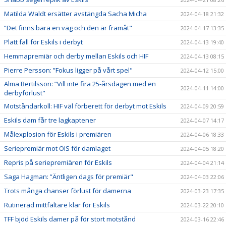
Matilda Waldt ersätter avstängda Sacha Micha
2024-04-18 21:32
”Det finns bara en väg och den är framåt"
2024-04-17 13:35
Platt fall för Eskils i derbyt
2024-04-13 19:40
Hemmapremiär och derby mellan Eskils och HIF
2024-04-13 08:15
Pierre Persson: ”Fokus ligger på vårt spel"
2024-04-12 15:00
Alma Bertilsson: ”Vill inte fira 25-årsdagen med en
2024-04-11 14:00
derbyförlust"
Motståndarkoll: HIF väl förberett för derbyt mot Eskils
2024-04-09 20:59
Eskils dam får tre lagkaptener
2024-04-07 14:17
Målexplosion för Eskils i premiären
2024-04-06 18:33
Seriepremiär mot ÖIS för damlaget
2024-04-05 18:20
Repris på seriepremiären för Eskils
2024-04-04 21:14
Saga Hagman: ”Äntligen dags för premiär"
2024-04-03 22:06
Trots många chanser förlust för damerna
2024-03-23 17:35
Rutinerad mittfältare klar för Eskils
2024-03-22 20:10
TFF bjöd Eskils damer på för stort motstånd
2024-03-16 22:46