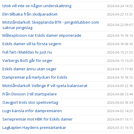
Iztok vill inte se någon underskattning
2026-04-24 14:32
Elin tillbaka från skidparadiset
2026-04-23 13:51
Motståndarkoll: Skepplanda BTK - pingisklubben som
2026-04-22 09:07
saknar pingislag
Målexplosion när Eskils damer imponerade
2026-04-19 18:14
Eskils damer vill ta första segern
2026-04-18 08:10
Full fart i Matildas liv just nu
2026-04-15 21:25
Varbergs BoIS går för seger
2026-04-15 15:25
Eskils damer ännu utan seger
2026-04-11 17:43
Dampremiär på Harlyckan för Eskils
2026-04-10 18:12
Motståndarkoll: Vellinge IF vill spela balanserat
2026-04-09 22:18
Från Division 3 till startspelare
2026-04-08 13:44
Oavgjort trots stor spelövertag
2026-04-03 18:34
Lugn känsla inför dampremiären
2026-04-02 14:23
Seriepremiär mot HBK för Eskils damer
2026-04-01 16:11
Lagkapten Haydens premiärtankar
2026-03-31 16:15