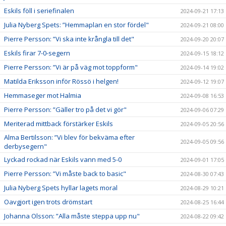
Eskils föll i seriefinalen
2024-09-21 17:13
Julia Nyberg Spets: ”Hemmaplan en stor fördel"
2024-09-21 08:00
Pierre Persson: ”Vi ska inte krångla till det"
2024-09-20 20:07
Eskils firar 7-0-segern
2024-09-15 18:12
Pierre Persson: ”Vi är på väg mot toppform"
2024-09-14 19:02
Matilda Eriksson inför Rössö i helgen!
2024-09-12 19:07
Hemmaseger mot Halmia
2024-09-08 16:53
Pierre Persson: ”Gäller tro på det vi gör"
2024-09-06 07:29
Meriterad mittback förstärker Eskils
2024-09-05 20:56
Alma Bertilsson: ”Vi blev för bekväma efter
2024-09-05 09:56
derbysegern"
Lyckad rockad när Eskils vann med 5-0
2024-09-01 17:05
Pierre Persson: ”Vi måste back to basic"
2024-08-30 07:43
Julia Nyberg Spets hyllar lagets moral
2024-08-29 10:21
Oavgjort igen trots drömstart
2024-08-25 16:44
Johanna Olsson: ”Alla måste steppa upp nu"
2024-08-22 09:42