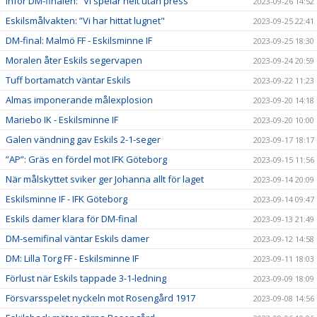
Inför DM-finalen: ”Vi spelar helt utan press"
2023-09-26 14:52
Eskilsmålvakten: ”Vi har hittat lugnet"
2023-09-25 22:41
DM-final: Malmö FF - Eskilsminne IF
2023-09-25 18:30
Moralen åter Eskils segervapen
2023-09-24 20:59
Tuff bortamatch väntar Eskils
2023-09-22 11:23
Almas imponerande målexplosion
2023-09-20 14:18
Mariebo IK - Eskilsminne IF
2023-09-20 10:00
Galen vändning gav Eskils 2-1-seger
2023-09-17 18:17
”AP”: Gräs en fördel mot IFK Göteborg
2023-09-15 11:56
När målskyttet sviker ger Johanna allt för laget
2023-09-14 20:09
Eskilsminne IF - IFK Göteborg
2023-09-14 09:47
Eskils damer klara för DM-final
2023-09-13 21:49
DM-semifinal väntar Eskils damer
2023-09-12 14:58
DM: Lilla Torg FF - Eskilsminne IF
2023-09-11 18:03
Förlust när Eskils tappade 3-1-ledning
2023-09-09 18:09
Försvarsspelet nyckeln mot Rosengård 1917
2023-09-08 14:56