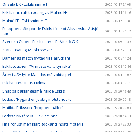
Onsala BK - Eskilsminne IF
2023-10-17 21:08
Eskils nära att ta poäng av Malmö FF
2023-10-14 16:16
Malmö FF - Eskilsminne IF
2023-10-12 09:36
Ett tappert kämpande Eskils föll mot Allsvenska Vittsjö
2023-10-11 21:12
GIK
Svenska Cupen: Eskilsminne IF - Vittsjö GIK
2023-10-09 13:39
Stark insats gav Eskilsseger
2023-10-07 20:13
Damernas match flyttad till Harlyckan!
2023-10-06 14:24
Eskilscoachen: ”Vi måste vara cyniska"
2023-10-06 10:56
Åren i USA lyfte Matildas målvaktsspel
2023-10-04 11:07
Eskilsminne IF - IS Halmia
2023-10-03 17:11
Snabba baklängesmål fällde Eskils
2023-09-30 16:48
Lödöse/Nygård en jobbig motståndare
2023-09-29 09:18
Matilda Eriksson: ”Kroppen håller"
2023-09-28 22:03
Lödöse Nygård IK - Eskilsminne IF
2023-09-28 14:53
Finalförlust men klart godkänd insats mot MFF
2023-09-27 22:33