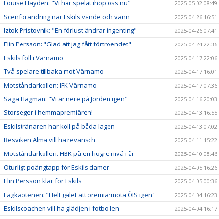
Louise Hayden: "Vi har spelat ihop oss nu"
2025-05-02 08:49
Scenförändring när Eskils vände och vann
2025-04-26 16:51
Iztok Pristovnik: "En förlust ändrar ingenting"
2025-04-26 07:41
Elin Persson: "Glad att jag fått förtroendet"
2025-04-24 22:36
Eskils föll i Värnamo
2025-04-17 22:06
Två spelare tillbaka mot Värnamo
2025-04-17 16:01
Motståndarkollen: IFK Värnamo
2025-04-17 07:36
Saga Hagman: "Vi är nere på Jorden igen"
2025-04-16 20:03
Storseger i hemmapremiären!
2025-04-13 16:55
Eskilstränaren har koll på båda lagen
2025-04-13 07:02
Besviken Alma vill ha revansch
2025-04-11 15:22
Motståndarkollen: HBK på en högre nivå i år
2025-04-10 08:46
Oturligt poängtapp för Eskils damer
2025-04-05 16:26
Elin Persson klar för Eskils
2025-04-05 00:36
Lagkaptenen: "Helt galet att premiärmöta ÖIS igen"
2025-04-04 16:23
Eskilscoachen vill ha glädjen i fotbollen
2025-04-04 16:17