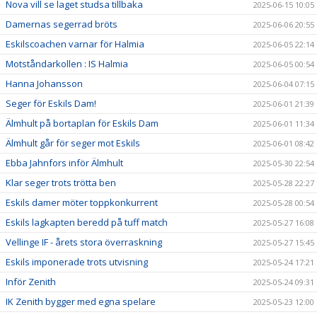
Nova vill se laget studsa tillbaka
2025-06-15 10:05
Damernas segerrad bröts
2025-06-06 20:55
Eskilscoachen varnar för Halmia
2025-06-05 22:14
Motståndarkollen : IS Halmia
2025-06-05 00:54
Hanna Johansson
2025-06-04 07:15
Seger för Eskils Dam!
2025-06-01 21:39
Älmhult på bortaplan för Eskils Dam
2025-06-01 11:34
Älmhult går för seger mot Eskils
2025-06-01 08:42
Ebba Jahnfors inför Älmhult
2025-05-30 22:54
Klar seger trots trötta ben
2025-05-28 22:27
Eskils damer möter toppkonkurrent
2025-05-28 00:54
Eskils lagkapten beredd på tuff match
2025-05-27 16:08
Vellinge IF - årets stora överraskning
2025-05-27 15:45
Eskils imponerade trots utvisning
2025-05-24 17:21
Inför Zenith
2025-05-24 09:31
IK Zenith bygger med egna spelare
2025-05-23 12:00