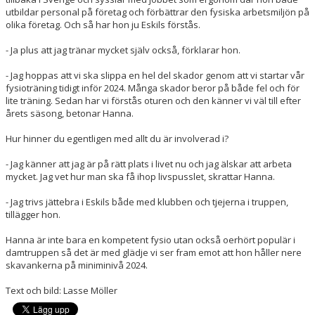
utbildar personal på företag och förbättrar den fysiska arbetsmiljön på
olika företag. Och så har hon ju Eskils förstås.
- Ja plus att jag tränar mycket själv också, förklarar hon.
- Jag hoppas att vi ska slippa en hel del skador genom att vi startar vår
fysioträning tidigt inför 2024. Många skador beror på både fel och för
lite träning. Sedan har vi förstås oturen och den känner vi väl till efter
årets säsong, betonar Hanna.
Hur hinner du egentligen med allt du är involverad i?
- Jag känner att jag är på rätt plats i livet nu och jag älskar att arbeta
mycket. Jag vet hur man ska få ihop livspusslet, skrattar Hanna.
- Jag trivs jättebra i Eskils både med klubben och tjejerna i truppen,
tillägger hon.
Hanna är inte bara en kompetent fysio utan också oerhört populär i
damtruppen så det är med glädje vi ser fram emot att hon håller nere
skavankerna på miniminivå 2024.
Text och bild: Lasse Möller