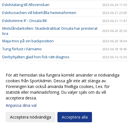
Eskilstalang till Allsvenskan
2023-06-26 11:35
Eskilscoachen vill bibehålla hemmaformen
2023-06-21 23:08
Eskilsminne IF - Onsala BK
2023-06-21 11:47
Motståndarkollen: Skadedrabbat Onsala har presterat
2023-06-20 20:26
bra
Maja trivs på sin backposition
2023-06-20 18:04
Tung förlust i Värnamo
2023-06-18 18:40
Derbyhjälten glad hon fick rätt diagnos
2023-06-16 12:35
Johanna Olsson kan göra come back
2023-06-16 12:29
IFK Värnamo - Eskilsminne IF
2023-06-15 12:40
För att hemsidan ska fungera korrekt använder vi nödvändiga
Motståndarkollen: IFK Värnamo satsar nu på egna
cookies från SportAdmin. Dessa går inte att stänga av.
2023-06-15 11:15
spelare
Föreningen kan också använda frivilliga cookies, t.ex. för
statistik eller marknadsföring. Du väljer själv om du vill
Eskils bäst i DM-derbyt
2023-06-14 22:44
acceptera dessa.
Eskilscoachen: ”Detta är årets match för HIF"
2023-06-13 23:54
Anpassa dina val
”Jasse” extremt taggad inför HIF-matchen
2023-06-13 21:16
Acceptera nödvändiga
Acceptera alla
DM: Helsingborgs IF - Eskilsminne IF
2023-06-12 16:27
Eskils vann tuff match mot Lödöse Nygård
2023-06-10 19:57