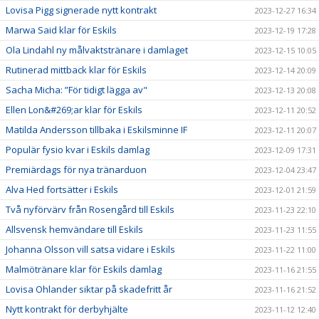
Lovisa Pigg signerade nytt kontrakt
2023-12-27 16:34
Marwa Said klar för Eskils
2023-12-19 17:28
Ola Lindahl ny målvaktstränare i damlaget
2023-12-15 10:05
Rutinerad mittback klar för Eskils
2023-12-14 20:09
Sacha Micha: ”För tidigt lägga av"
2023-12-13 20:08
Ellen Lon&#269;ar klar för Eskils
2023-12-11 20:52
Matilda Andersson tillbaka i Eskilsminne IF
2023-12-11 20:07
Populär fysio kvar i Eskils damlag
2023-12-09 17:31
Premiärdags för nya tränarduon
2023-12-04 23:47
Alva Hed fortsätter i Eskils
2023-12-01 21:59
Två nyförvärv från Rosengård till Eskils
2023-11-23 22:10
Allsvensk hemvändare till Eskils
2023-11-23 11:55
Johanna Olsson vill satsa vidare i Eskils
2023-11-22 11:00
Malmötränare klar för Eskils damlag
2023-11-16 21:55
Lovisa Ohlander siktar på skadefritt år
2023-11-16 21:52
Nytt kontrakt för derbyhjälte
2023-11-12 12:40