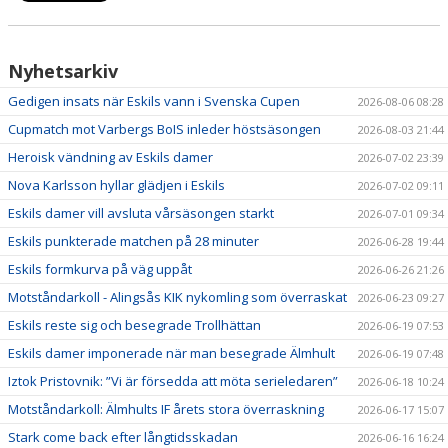
Nyhetsarkiv
Gedigen insats när Eskils vann i Svenska Cupen
2026-08-06 08:28
Cupmatch mot Varbergs BoIS inleder höstsäsongen
2026-08-03 21:44
Heroisk vändning av Eskils damer
2026-07-02 23:39
Nova Karlsson hyllar glädjen i Eskils
2026-07-02 09:11
Eskils damer vill avsluta vårsäsongen starkt
2026-07-01 09:34
Eskils punkterade matchen på 28 minuter
2026-06-28 19:44
Eskils formkurva på väg uppåt
2026-06-26 21:26
Motståndarkoll - Alingsås KIK nykomling som överraskat
2026-06-23 09:27
Eskils reste sig och besegrade Trollhättan
2026-06-19 07:53
Eskils damer imponerade när man besegrade Älmhult
2026-06-19 07:48
Iztok Pristovnik: ”Vi är försedda att möta serieledaren”
2026-06-18 10:24
Motståndarkoll: Älmhults IF årets stora överraskning
2026-06-17 15:07
Stark come back efter långtidsskadan
2026-06-16 16:24