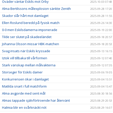
Oväder väntar Eskils mot Örby
2025-10-03 07:48
Alma Bertilssons målexplosion sänkte Zenith
2025-09-28 17:20
Skador slår hårt mot damlaget
2025-09-28 11:55
Ellen Roslund beredd på fysisk match
2025-09-26 14:30
0-0 men Eskilsdamerna imponerade
2025-09-19 22:00
Tilde ser slutet på skadeeländet
2025-09-18 20:57
Johanna Olsson missar HBK-matchen
2025-09-18 20:53
Svag insats när Eskils kryssade
2025-09-13 16:15
Iztok vill tillbaka till vårformen
2025-09-12 07:40
Stark vänskap mellan målvakterna
2025-09-12 07:35
Storseger för Eskils damer
2025-09-06 19:05
Konkurrensen ökar i damlaget
2025-09-04 15:51
Matilda snart i full matchform
2025-09-04 15:47
Alma avgjorde med sent mål
2025-08-30 18:56
Almas tappade självförtroende har återvänt
2025-08-29 20:53
Halmia blir en svårknäckt nöt
2025-08-29 16:07