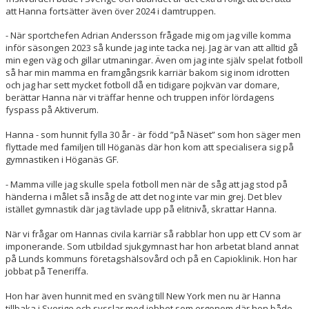
att Hanna fortsätter även över 2024 i damtruppen.
- När sportchefen Adrian Andersson frågade mig om jag ville komma
inför säsongen 2023 så kunde jag inte tacka nej. Jag är van att alltid gå
min egen väg och gillar utmaningar. Även om jag inte själv spelat fotboll
så har min mamma en framgångsrik karriär bakom sig inom idrotten
och jag har sett mycket fotboll då en tidigare pojkvän var domare,
berättar Hanna när vi träffar henne och truppen inför lördagens
fyspass på Aktiverum.
Hanna - som hunnit fylla 30 år - är född ”på Näset” som hon säger men
flyttade med familjen till Höganäs där hon kom att specialisera sig på
gymnastiken i Höganäs GF.
- Mamma ville jag skulle spela fotboll men när de såg att jag stod på
händerna i målet så insåg de att det nog inte var min grej. Det blev
istället gymnastik där jag tävlade upp på elitnivå, skrattar Hanna.
När vi frågar om Hannas civila karriär så rabblar hon upp ett CV som är
imponerande. Som utbildad sjukgymnast har hon arbetat bland annat
på Lunds kommuns företagshälsovård och på en Capioklinik. Hon har
jobbat på Teneriffa.
Hon har även hunnit med en sväng till New York men nu är Hanna
tillbaka i Sverige och sysslar med jobbet som ergonom där hon både