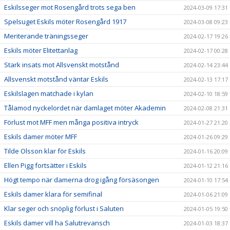
Eskilsseger mot Rosengård trots sega ben
2024-03-09 17:31
Spelsuget Eskils möter Rosengård 1917
2024-03-08 09:23
Meriterande träningsseger
2024-02-17 19:26
Eskils möter Elitettanlag
2024-02-17 00:28
Stark insats mot Allsvenskt motstånd
2024-02-14 23:44
Allsvenskt motstånd väntar Eskils
2024-02-13 17:17
Eskilslagen matchade i kylan
2024-02-10 18:59
Tålamod nyckelordet när damlaget möter Akademin
2024-02-08 21:31
Förlust mot MFF men många positiva intryck
2024-01-27 21:20
Eskils damer möter MFF
2024-01-26 09:29
Tilde Olsson klar för Eskils
2024-01-16 20:09
Ellen Pigg fortsätter i Eskils
2024-01-12 21:16
Högt tempo när damerna drog igång försäsongen
2024-01-10 17:54
Eskils damer klara för semifinal
2024-01-06 21:09
Klar seger och snöplig förlust i Saluten
2024-01-05 19:50
Eskils damer vill ha Salutrevansch
2024-01-03 18:37