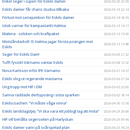
Enkel seger i cupen för Eskils damer
2026-05-20 22:29
Eskils damer får chans studsa tillbaka
2026-05-19 22:14
Förlust mot seriejumbon för Eskils damer
2026-05-14 18:55
Iztok varnar för kämpastarkt Halmia
2026-05-13 16:17
Malena - solsken och kraftpaket
2026-05-13 15:30
Motståndarkoll: IS Halmia jagar första poängen mot
2026-05-13 13:48
Eskils
Seger för Eskils Dam!
2026-05-09 21:32
Tufft fysiskt Värnamo väntar Eskils
2026-05-08 12:52
Nova Karlsson inför IFK Värnamo
2026-05-07 16:57
Eskils slog ut regerande mästarna
2026-05-06 21:54
Ung trupp mot HIF i DM
2026-05-05 22:00
Sanna räddade derbypoäng i sista sparken
2026-05-02 18:14
Eskilscoachen: ”Vi måste våga vinna”
2026-04-30 12:56
Eskils landslagstjej: ”Vi ska vara ett jobbigt lag att möta”
2026-04-29 20:08
HIF vill behålla segersviten på Harlyckan
2026-04-29 09:46
Eskils damer vann på svårspelad plan
2026-04-25 18:24