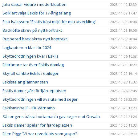
Julia satsar vidare i moderklubben
2023-11-12 12:39
Solklart välja Eskils för 17-årig talang
2023-11-09 17:47
Elsa Isaksson: ”Eskils bäst miljö för min utveckling"
2023-11-08 20:04
Backlöfte skrev på nytt kontrakt
2023-11-08 19:05
Rutinerad back skrev nytt kontrakt
2023-11-07 20:04
Lagkaptenen klar för 2024
2023-11-06 18:22
Skyttedrottningen kvar i Eskils
2023-11-06 16:58
Elittränare tar över Eskils damlag
2023-10-30 20:29
Skyfall sänkte Eskils i epilogen
2023-10-29 19:14
Eskilstalang lämnar stan
2023-10-27 15:32
Eskils damer går för fjärdeplatsen
2023-10-26 22:45
Skyttedrottningen vill avsluta med seger
2023-10-26 22:33
Eskilsminne IF - IFK Värnamo
2023-10-23 12:23
Säsongens bästa bortamatch gav seger mot Onsala
2023-10-21 21:24
Eskils damer spelar för fjärdeplatsen
2023-10-20 11:33
Ellen Pigg: ”Vi har utvecklats som grupp"
2023-10-18 22:19