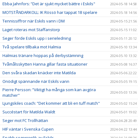
Ebba Jahnfors: ”Det är sjukt mycket bättre i Eskils"
2024-05-18 14:58
MOTSTÅNDARKOLL: IK Rössö har tappat 18 spelare
2024-05-18 14:56
Tennissiffror när Eskils vann i DM
2024-05-15 21:56
Laget roteras mot Staffanstorp
2024-05-15 11:02
Seger förde Eskils upp i serieledning
2024-05-11 20:12
Två spelare tillbaka mot Halmia
2024-05-10 13:34
Halmias tränare hoppas på derbystämning
2024-05-10 13:32
Tvåmålsskytten Hanna gillar fasta situationer
2024-05-08 16:37
Den svåra skadan knäcker inte Matilda
2024-05-06 22:22
Onödigt spännande när Eskils vann
2024-05-05 19:15
Pierre Persson: ”Viktigt ha många som kan avgöra
2024-05-03 13:36
matcher"
Ljungskiles coach: ”Det kommer att bli en tuff match"
2024-05-02 15:24
Succéstart för Matilda Waldt
2024-05-01 19:02
Seger mot FC Trollhättan
2024-04-28 20:49
HIF väntar i Svenska Cupen
2024-04-22 13:44
Snabb segerreplik av Eskils
2024-04-21 08:26