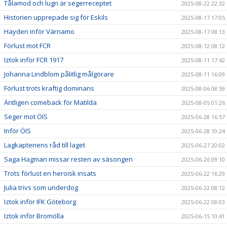
Tålamod och lugn är segerreceptet
2025-08-22 22:32
Historien upprepade sig för Eskils
2025-08-17 17:05
Hayden inför Värnamo
2025-08-17 08:13
Förlust mot FCR
2025-08-12 08:12
Iztok inför FCR 1917
2025-08-11 17:42
Johanna Lindblom pålitlig målgörare
2025-08-11 16:09
Förlust trots kraftig dominans
2025-08-06 08:59
Äntligen comeback för Matilda
2025-08-05 01:26
Seger mot ÖIS
2025-06-28 16:57
Inför ÖIS
2025-06-28 10:24
Lagkaptenens råd till laget
2025-06-27 20:02
Saga Hagman missar resten av säsongen
2025-06-26 09:10
Trots förlust en heroisk insats
2025-06-22 16:29
Julia trivs som underdog
2025-06-22 08:12
Iztok inför IFK Göteborg
2025-06-22 08:03
Iztok inför Bromölla
2025-06-15 10:41