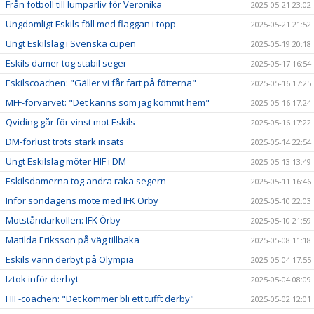
Från fotboll till lumparliv för Veronika
2025-05-21 23:02
Ungdomligt Eskils föll med flaggan i topp
2025-05-21 21:52
Ungt Eskilslag i Svenska cupen
2025-05-19 20:18
Eskils damer tog stabil seger
2025-05-17 16:54
Eskilscoachen: "Gäller vi får fart på fötterna"
2025-05-16 17:25
MFF-förvärvet: "Det känns som jag kommit hem"
2025-05-16 17:24
Qviding går för vinst mot Eskils
2025-05-16 17:22
DM-förlust trots stark insats
2025-05-14 22:54
Ungt Eskilslag möter HIF i DM
2025-05-13 13:49
Eskilsdamerna tog andra raka segern
2025-05-11 16:46
Inför söndagens möte med IFK Örby
2025-05-10 22:03
Motståndarkollen: IFK Örby
2025-05-10 21:59
Matilda Eriksson på väg tillbaka
2025-05-08 11:18
Eskils vann derbyt på Olympia
2025-05-04 17:55
Iztok inför derbyt
2025-05-04 08:09
HIF-coachen: "Det kommer bli ett tufft derby"
2025-05-02 12:01