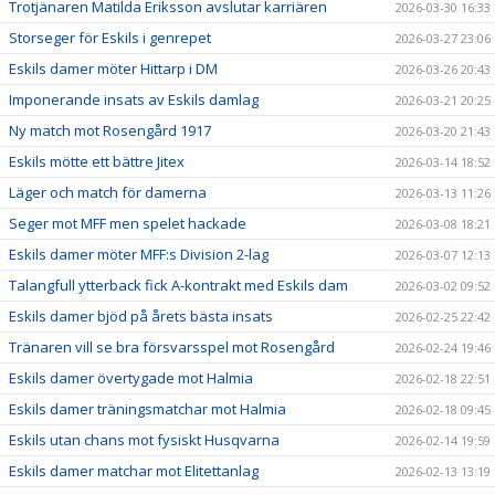
Trotjänaren Matilda Eriksson avslutar karriären
2026-03-30 16:33
Storseger för Eskils i genrepet
2026-03-27 23:06
Eskils damer möter Hittarp i DM
2026-03-26 20:43
Imponerande insats av Eskils damlag
2026-03-21 20:25
Ny match mot Rosengård 1917
2026-03-20 21:43
Eskils mötte ett bättre Jitex
2026-03-14 18:52
Läger och match för damerna
2026-03-13 11:26
Seger mot MFF men spelet hackade
2026-03-08 18:21
Eskils damer möter MFF:s Division 2-lag
2026-03-07 12:13
Talangfull ytterback fick A-kontrakt med Eskils dam
2026-03-02 09:52
Eskils damer bjöd på årets bästa insats
2026-02-25 22:42
Tränaren vill se bra försvarsspel mot Rosengård
2026-02-24 19:46
Eskils damer övertygade mot Halmia
2026-02-18 22:51
Eskils damer träningsmatchar mot Halmia
2026-02-18 09:45
Eskils utan chans mot fysiskt Husqvarna
2026-02-14 19:59
Eskils damer matchar mot Elitettanlag
2026-02-13 13:19