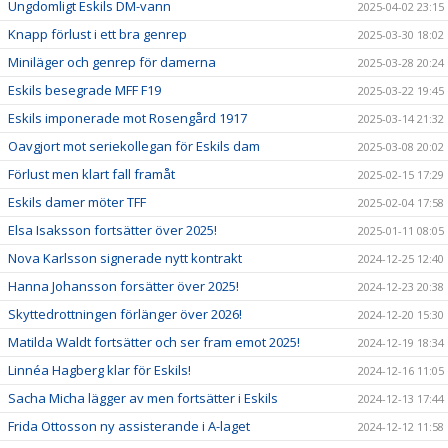
Ungdomligt Eskils DM-vann
2025-04-02 23:15
Knapp förlust i ett bra genrep
2025-03-30 18:02
Miniläger och genrep för damerna
2025-03-28 20:24
Eskils besegrade MFF F19
2025-03-22 19:45
Eskils imponerade mot Rosengård 1917
2025-03-14 21:32
Oavgjort mot seriekollegan för Eskils dam
2025-03-08 20:02
Förlust men klart fall framåt
2025-02-15 17:29
Eskils damer möter TFF
2025-02-04 17:58
Elsa Isaksson fortsätter över 2025!
2025-01-11 08:05
Nova Karlsson signerade nytt kontrakt
2024-12-25 12:40
Hanna Johansson forsätter över 2025!
2024-12-23 20:38
Skyttedrottningen förlänger över 2026!
2024-12-20 15:30
Matilda Waldt fortsätter och ser fram emot 2025!
2024-12-19 18:34
Linnéa Hagberg klar för Eskils!
2024-12-16 11:05
Sacha Micha lägger av men fortsätter i Eskils
2024-12-13 17:44
Frida Ottosson ny assisterande i A-laget
2024-12-12 11:58