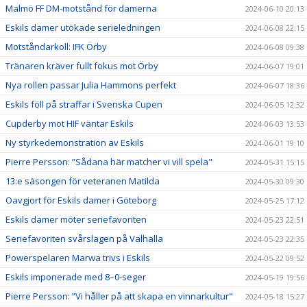
Malmö FF DM-motstånd för damerna
2024-06-10 20:13
Eskils damer utökade serieledningen
2024-06-08 22:15
Motståndarkoll: IFK Örby
2024-06-08 09:38
Tränaren kräver fullt fokus mot Örby
2024-06-07 19:01
Nya rollen passar Julia Hammons perfekt
2024-06-07 18:36
Eskils föll på straffar i Svenska Cupen
2024-06-05 12:32
Cupderby mot HIF väntar Eskils
2024-06-03 13:53
Ny styrkedemonstration av Eskils
2024-06-01 19:10
Pierre Persson: ”Sådana här matcher vi vill spela"
2024-05-31 15:15
13:e säsongen för veteranen Matilda
2024-05-30 09:30
Oavgjort för Eskils damer i Göteborg
2024-05-25 17:12
Eskils damer möter seriefavoriten
2024-05-23 22:51
Seriefavoriten svårslagen på Valhalla
2024-05-23 22:35
Powerspelaren Marwa trivs i Eskils
2024-05-22 09:52
Eskils imponerade med 8–0-seger
2024-05-19 19:56
Pierre Persson: ”Vi håller på att skapa en vinnarkultur"
2024-05-18 15:27