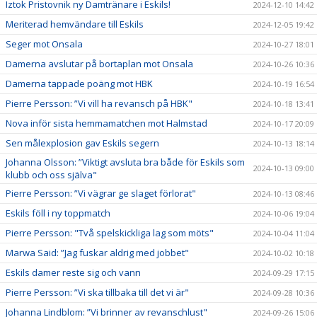
Iztok Pristovnik ny Damtränare i Eskils!
2024-12-10 14:42
Meriterad hemvändare till Eskils
2024-12-05 19:42
Seger mot Onsala
2024-10-27 18:01
Damerna avslutar på bortaplan mot Onsala
2024-10-26 10:36
Damerna tappade poäng mot HBK
2024-10-19 16:54
Pierre Persson: ”Vi vill ha revansch på HBK"
2024-10-18 13:41
Nova inför sista hemmamatchen mot Halmstad
2024-10-17 20:09
Sen målexplosion gav Eskils segern
2024-10-13 18:14
Johanna Olsson: ”Viktigt avsluta bra både för Eskils som
2024-10-13 09:00
klubb och oss själva"
Pierre Persson: ”Vi vägrar ge slaget förlorat"
2024-10-13 08:46
Eskils föll i ny toppmatch
2024-10-06 19:04
Pierre Persson: "Två spelskickliga lag som möts"
2024-10-04 11:04
Marwa Said: ”Jag fuskar aldrig med jobbet"
2024-10-02 10:18
Eskils damer reste sig och vann
2024-09-29 17:15
Pierre Persson: ”Vi ska tillbaka till det vi är"
2024-09-28 10:36
Johanna Lindblom: ”Vi brinner av revanschlust"
2024-09-26 15:06