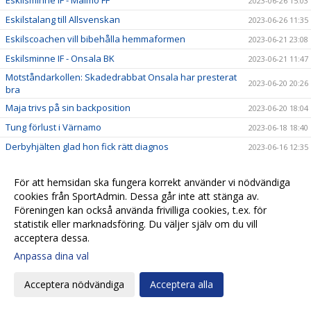
2023-06-26 15:03
Eskilstalang till Allsvenskan
2023-06-26 11:35
Eskilscoachen vill bibehålla hemmaformen
2023-06-21 23:08
Eskilsminne IF - Onsala BK
2023-06-21 11:47
Motståndarkollen: Skadedrabbat Onsala har presterat
2023-06-20 20:26
bra
Maja trivs på sin backposition
2023-06-20 18:04
Tung förlust i Värnamo
2023-06-18 18:40
Derbyhjälten glad hon fick rätt diagnos
2023-06-16 12:35
Johanna Olsson kan göra come back
2023-06-16 12:29
För att hemsidan ska fungera korrekt använder vi nödvändiga
IFK Värnamo - Eskilsminne IF
2023-06-15 12:40
cookies från SportAdmin. Dessa går inte att stänga av.
Motståndarkollen: IFK Värnamo satsar nu på egna
Föreningen kan också använda frivilliga cookies, t.ex. för
2023-06-15 11:15
spelare
statistik eller marknadsföring. Du väljer själv om du vill
Eskils bäst i DM-derbyt
2023-06-14 22:44
acceptera dessa.
Eskilscoachen: ”Detta är årets match för HIF"
2023-06-13 23:54
Anpassa dina val
”Jasse” extremt taggad inför HIF-matchen
2023-06-13 21:16
Acceptera nödvändiga
Acceptera alla
DM: Helsingborgs IF - Eskilsminne IF
2023-06-12 16:27