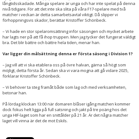
långtidsskadade. Många spelare är unga och har inte spelat på denna
nivå tidigare. För att det inte ska slita på våra F17-spelare med två
matcher i veckan är detta samarbetsavtal viktigt. Då slipper vi
förhoppningsvis skador, berättar Kristoffer Schönbeck.
– Vi hade en stor spelaromsättning inför säsongen och mycket arbete
har lagts ner på att få ihop truppen. Men jag tycker det fungerat väldigt
bra. Det blir bättre och bättre hela tiden, menar han.
Var ligger din målsättning denna er första säsong i Division 1?
– Jag vill att vi ska etablera oss på övre halvan, gärna så högt som
möjligt, detta första år. Sedan ska vi vara mogna att gå vidare 2025,
förklarar Kristoffer Schönbeck.
– Vi behöver ta steg framåt både som lag och med verksamheten,
betonar han.
På lördag klockan 13:00 när domaren blåser igång matchen kommer
dock fokus helt ligga på full satsning och jakt på tre poäng hos det
unga HIF-laget som har en snittålder på 21 år. Är det några matcher
laget vill vinna är det de mot Eskils.