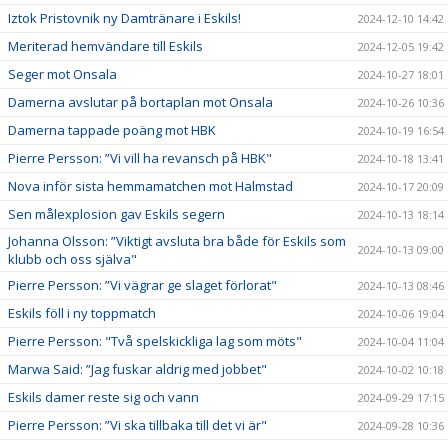
Iztok Pristovnik ny Damtränare i Eskils!
2024-12-10 14:42
Meriterad hemvändare till Eskils
2024-12-05 19:42
Seger mot Onsala
2024-10-27 18:01
Damerna avslutar på bortaplan mot Onsala
2024-10-26 10:36
Damerna tappade poäng mot HBK
2024-10-19 16:54
Pierre Persson: ”Vi vill ha revansch på HBK"
2024-10-18 13:41
Nova inför sista hemmamatchen mot Halmstad
2024-10-17 20:09
Sen målexplosion gav Eskils segern
2024-10-13 18:14
Johanna Olsson: ”Viktigt avsluta bra både för Eskils som
2024-10-13 09:00
klubb och oss själva"
Pierre Persson: ”Vi vägrar ge slaget förlorat"
2024-10-13 08:46
Eskils föll i ny toppmatch
2024-10-06 19:04
Pierre Persson: "Två spelskickliga lag som möts"
2024-10-04 11:04
Marwa Said: ”Jag fuskar aldrig med jobbet"
2024-10-02 10:18
Eskils damer reste sig och vann
2024-09-29 17:15
Pierre Persson: ”Vi ska tillbaka till det vi är"
2024-09-28 10:36