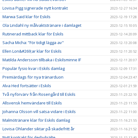
Lovisa Pigg signerade nytt kontrakt
2023-12-27 16:34
Marwa Said klar för Eskils
2023-12-19 17:28
Ola Lindahl ny målvaktstränare i damlaget
2023-12-15 10:05
Rutinerad mittback klar för Eskils
2023-12-14 20:09
Sacha Micha: ”För tidigt lägga av"
2023-12-13 20:08
Ellen Lon&#269;ar klar för Eskils
2023-12-11 20:52
Matilda Andersson tillbaka i Eskilsminne IF
2023-12-11 20:07
Populär fysio kvar i Eskils damlag
2023-12-09 17:31
Premiärdags för nya tränarduon
2023-12-04 23:47
Alva Hed fortsätter i Eskils
2023-12-01 21:59
Två nyförvärv från Rosengård till Eskils
2023-11-23 22:10
Allsvensk hemvändare till Eskils
2023-11-23 11:55
Johanna Olsson vill satsa vidare i Eskils
2023-11-22 11:00
Malmötränare klar för Eskils damlag
2023-11-16 21:55
Lovisa Ohlander siktar på skadefritt år
2023-11-16 21:52
Nytt kontrakt för derbyhjälte
2023-11-12 12:40