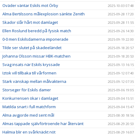
Oväder väntar Eskils mot Örby
2025-10-03 07:48
Alma Bertilssons målexplosion sänkte Zenith
2025-09-28 17:20
Skador slår hårt mot damlaget
2025-09-28 11:55
Ellen Roslund beredd på fysisk match
2025-09-26 14:30
0-0 men Eskilsdamerna imponerade
2025-09-19 22:00
Tilde ser slutet på skadeeländet
2025-09-18 20:57
Johanna Olsson missar HBK-matchen
2025-09-18 20:53
Svag insats när Eskils kryssade
2025-09-13 16:15
Iztok vill tillbaka till vårformen
2025-09-12 07:40
Stark vänskap mellan målvakterna
2025-09-12 07:35
Storseger för Eskils damer
2025-09-06 19:05
Konkurrensen ökar i damlaget
2025-09-04 15:51
Matilda snart i full matchform
2025-09-04 15:47
Alma avgjorde med sent mål
2025-08-30 18:56
Almas tappade självförtroende har återvänt
2025-08-29 20:53
Halmia blir en svårknäckt nöt
2025-08-29 16:07