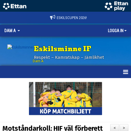
ESKILSCUPEN 2026!
DAM A
LOGGA IN
Eskilsminne IF
Respekt – Kamratskap – Jämlikhet
Dam A
HEM
NYHETER
KALENDER
TRUPPEN
Motståndarkoll: HIF väl förberett
<
>