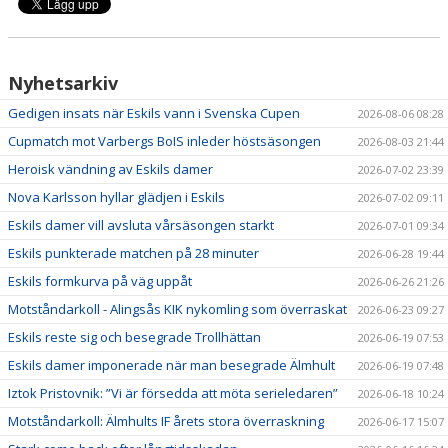
Nyhetsarkiv
Gedigen insats när Eskils vann i Svenska Cupen
2026-08-06 08:28
Cupmatch mot Varbergs BoIS inleder höstsäsongen
2026-08-03 21:44
Heroisk vändning av Eskils damer
2026-07-02 23:39
Nova Karlsson hyllar glädjen i Eskils
2026-07-02 09:11
Eskils damer vill avsluta vårsäsongen starkt
2026-07-01 09:34
Eskils punkterade matchen på 28 minuter
2026-06-28 19:44
Eskils formkurva på väg uppåt
2026-06-26 21:26
Motståndarkoll - Alingsås KIK nykomling som överraskat
2026-06-23 09:27
Eskils reste sig och besegrade Trollhättan
2026-06-19 07:53
Eskils damer imponerade när man besegrade Älmhult
2026-06-19 07:48
Iztok Pristovnik: ”Vi är försedda att möta serieledaren”
2026-06-18 10:24
Motståndarkoll: Älmhults IF årets stora överraskning
2026-06-17 15:07