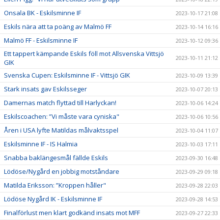
Onsala BK - Eskilsminne IF
2023-10-17 21:08
Eskils nära att ta poäng av Malmö FF
2023-10-14 16:16
Malmö FF - Eskilsminne IF
2023-10-12 09:36
Ett tappert kämpande Eskils föll mot Allsvenska Vittsjö
2023-10-11 21:12
GIK
Svenska Cupen: Eskilsminne IF - Vittsjö GIK
2023-10-09 13:39
Stark insats gav Eskilsseger
2023-10-07 20:13
Damernas match flyttad till Harlyckan!
2023-10-06 14:24
Eskilscoachen: ”Vi måste vara cyniska"
2023-10-06 10:56
Åren i USA lyfte Matildas målvaktsspel
2023-10-04 11:07
Eskilsminne IF - IS Halmia
2023-10-03 17:11
Snabba baklängesmål fällde Eskils
2023-09-30 16:48
Lödöse/Nygård en jobbig motståndare
2023-09-29 09:18
Matilda Eriksson: ”Kroppen håller"
2023-09-28 22:03
Lödöse Nygård IK - Eskilsminne IF
2023-09-28 14:53
Finalförlust men klart godkänd insats mot MFF
2023-09-27 22:33