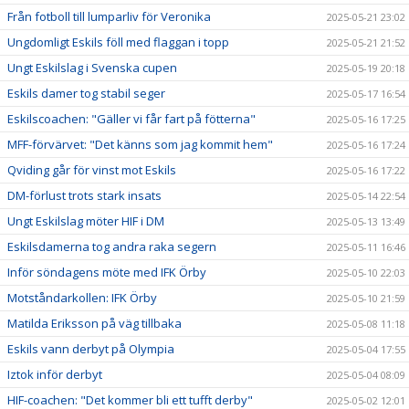
Från fotboll till lumparliv för Veronika
2025-05-21 23:02
Ungdomligt Eskils föll med flaggan i topp
2025-05-21 21:52
Ungt Eskilslag i Svenska cupen
2025-05-19 20:18
Eskils damer tog stabil seger
2025-05-17 16:54
Eskilscoachen: "Gäller vi får fart på fötterna"
2025-05-16 17:25
MFF-förvärvet: "Det känns som jag kommit hem"
2025-05-16 17:24
Qviding går för vinst mot Eskils
2025-05-16 17:22
DM-förlust trots stark insats
2025-05-14 22:54
Ungt Eskilslag möter HIF i DM
2025-05-13 13:49
Eskilsdamerna tog andra raka segern
2025-05-11 16:46
Inför söndagens möte med IFK Örby
2025-05-10 22:03
Motståndarkollen: IFK Örby
2025-05-10 21:59
Matilda Eriksson på väg tillbaka
2025-05-08 11:18
Eskils vann derbyt på Olympia
2025-05-04 17:55
Iztok inför derbyt
2025-05-04 08:09
HIF-coachen: "Det kommer bli ett tufft derby"
2025-05-02 12:01