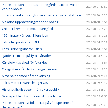
Pierre Persson: ”Hoppas Rosengårdsmatchen var en
2024-08-21 20:56
väckarklocka"
Johanna Lindblom - nyförvärv med många plusfaktorer
2024-08-20 17:36
Makalös upphämtning räddade poäng
2024-08-18 15:50
Chans till revansch mot Rosengård
2024-08-16 14:22
120 minuter kändes i Ellens ben
2024-08-15 12:26
Eskils föll på straffar i DM
2024-08-14 23:33
Tess Fridberg klar för Eskils
2024-08-14 15:59
Fjärde HIF-mötet på fyra månader
2024-08-13 20:39
Känslofyllt avsked för Alva Hed
2024-08-11 18:57
Oavgjort mot ÖIS trots många chanser
2024-08-11 18:36
Alma räknar med hårdbevakning
2024-08-09 21:29
Eskils möter revanschsuget ÖIS
2024-08-09 21:17
Historisk Eskilsseger inför rekordpublik
2024-08-06 23:04
Skadeproblem historia nu vill Tilde bidra
2024-08-06 08:56
Pierre Persson: ”Vi fokuserar på vårt spel inte på
2024-08-05 21:05
derbynerver"