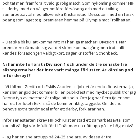
och tät men framförallt väldigt rolig match. Som nykomling kommer HIF
till derbyt med en väl genomförd försäsong och med ett viktigt
samarbetsavtal med allsvenska Kristianstad. Dessutom med en färsk
poäng som laget tog i premiären hemma på Olympia mot Trollhättan.
– Det ska bli kul att komma rätt in i härliga matcher i Division 1. När
premiären närmade sig var det skönt komma igång men trots allt
kändes försäsongen väldigt kort, säger Kristoffer Schönbeck.
Ni har inte förlorat i Division 1 och under de tre senaste tre
säsongerna har det inte varit många förluster. Är känslan god
inför derbyt?
– Vi föll mot Zenith och Eskils Akademi i fjol det är enda förlusterna. Ja,
känslan är god det kommer bli en publikfest med mycket publik tror jag.
Denna typ av matcher är roliga att spela. Och jag har flera tjejer som
har ett förflutet i Eskils så de kommer riktigt taggade. Om det nu
behövs extra tändmedel inför ett derby, förklarar han.
Inför seriestarten skrev HIF och Kristianstad ett samarbetsavtal som
kan bli väldigt värdefullt för HIF när man nu nått upp på lite högre nivå.
– Jag har en spelartrupp på 24–25 spelare. Av dessa är tre