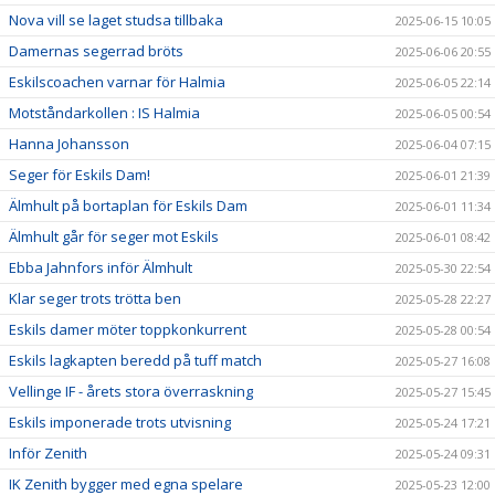
Nova vill se laget studsa tillbaka
2025-06-15 10:05
Damernas segerrad bröts
2025-06-06 20:55
Eskilscoachen varnar för Halmia
2025-06-05 22:14
Motståndarkollen : IS Halmia
2025-06-05 00:54
Hanna Johansson
2025-06-04 07:15
Seger för Eskils Dam!
2025-06-01 21:39
Älmhult på bortaplan för Eskils Dam
2025-06-01 11:34
Älmhult går för seger mot Eskils
2025-06-01 08:42
Ebba Jahnfors inför Älmhult
2025-05-30 22:54
Klar seger trots trötta ben
2025-05-28 22:27
Eskils damer möter toppkonkurrent
2025-05-28 00:54
Eskils lagkapten beredd på tuff match
2025-05-27 16:08
Vellinge IF - årets stora överraskning
2025-05-27 15:45
Eskils imponerade trots utvisning
2025-05-24 17:21
Inför Zenith
2025-05-24 09:31
IK Zenith bygger med egna spelare
2025-05-23 12:00