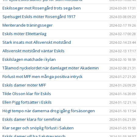
Eskilsseger mot Rosengård trots sega ben
2024-03-09 17:31
Spelsuget Eskils möter Rosengård 1917
2024-03-08 09:23
Meriterande träningsseger
2024-02-17 19:26
Eskils möter Elitettanlag
2024-02-17 00:28
Stark insats mot Allsvenskt motstånd
2024-02-14 23:44
Allsvenskt motstånd väntar Eskils
2024-02-13 17:17
Eskilslagen matchade i kylan
2024-02-10 18:59
Tålamod nyckelordet när damlaget möter Akademin
2024-02-08 21:31
Förlust mot MFF men många positiva intryck
2024-01-27 21:20
Eskils damer möter MFF
2024-01-26 09:29
Tilde Olsson klar för Eskils
2024-01-16 20:09
Ellen Pigg fortsätter i Eskils
2024-01-12 21:16
Högt tempo när damerna drog igång försäsongen
2024-01-10 17:54
Eskils damer klara för semifinal
2024-01-06 21:09
Klar seger och snöplig förlust i Saluten
2024-01-05 19:50
Eskils damer vill ha Salutrevansch
2024-01-03 18:37