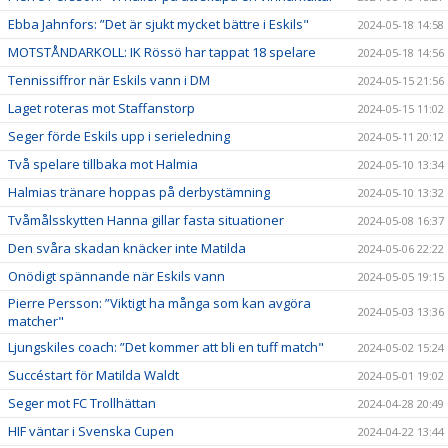
Ebba Jahnfors: ”Det är sjukt mycket bättre i Eskils"
2024-05-18 14:58
MOTSTÅNDARKOLL: IK Rössö har tappat 18 spelare
2024-05-18 14:56
Tennissiffror när Eskils vann i DM
2024-05-15 21:56
Laget roteras mot Staffanstorp
2024-05-15 11:02
Seger förde Eskils upp i serieledning
2024-05-11 20:12
Två spelare tillbaka mot Halmia
2024-05-10 13:34
Halmias tränare hoppas på derbystämning
2024-05-10 13:32
Tvåmålsskytten Hanna gillar fasta situationer
2024-05-08 16:37
Den svåra skadan knäcker inte Matilda
2024-05-06 22:22
Onödigt spännande när Eskils vann
2024-05-05 19:15
Pierre Persson: ”Viktigt ha många som kan avgöra
2024-05-03 13:36
matcher"
Ljungskiles coach: ”Det kommer att bli en tuff match"
2024-05-02 15:24
Succéstart för Matilda Waldt
2024-05-01 19:02
Seger mot FC Trollhättan
2024-04-28 20:49
HIF väntar i Svenska Cupen
2024-04-22 13:44