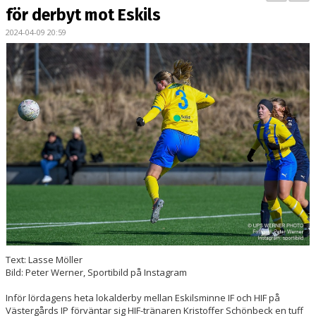
BILDGALLERI
för derbyt mot Eskils
2024-04-09 20:59
DOKUMENT
KONTAKT
MATCHER
DIV. 1 SÖDRA
DAM AKADEMI - DIVISION 2
Text: Lasse Möller
Bild: Peter Werner, Sportibild på Instagram
Inför lördagens heta lokalderby mellan Eskilsminne IF och HIF på
Västergårds IP förväntar sig HIF-tränaren Kristoffer Schönbeck en tuff