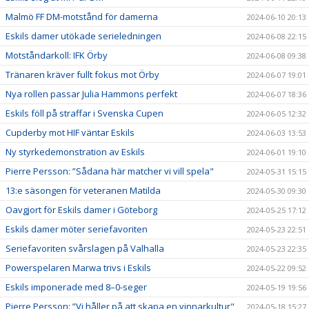
Malmö FF DM-motstånd för damerna
2024-06-10 20:13
Eskils damer utökade serieledningen
2024-06-08 22:15
Motståndarkoll: IFK Örby
2024-06-08 09:38
Tränaren kräver fullt fokus mot Örby
2024-06-07 19:01
Nya rollen passar Julia Hammons perfekt
2024-06-07 18:36
Eskils föll på straffar i Svenska Cupen
2024-06-05 12:32
Cupderby mot HIF väntar Eskils
2024-06-03 13:53
Ny styrkedemonstration av Eskils
2024-06-01 19:10
Pierre Persson: ”Sådana här matcher vi vill spela"
2024-05-31 15:15
13:e säsongen för veteranen Matilda
2024-05-30 09:30
Oavgjort för Eskils damer i Göteborg
2024-05-25 17:12
Eskils damer möter seriefavoriten
2024-05-23 22:51
Seriefavoriten svårslagen på Valhalla
2024-05-23 22:35
Powerspelaren Marwa trivs i Eskils
2024-05-22 09:52
Eskils imponerade med 8–0-seger
2024-05-19 19:56
Pierre Persson: ”Vi håller på att skapa en vinnarkultur"
2024-05-18 15:27