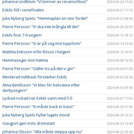
Johanna Lindblom: ”Vi brinner av revanschlust"
2024-09-26 15:06
Eskils föll i seriefinalen
2024-09-21 17:13
Julia Nyberg Spets: ”Hemmaplan en stor fördel"
2024-09-21 08:00
Pierre Persson: ”Vi ska inte krångla till det"
2024-09-20 20:07
Eskils firar 7-0-segern
2024-09-15 18:12
Pierre Persson: ”Vi är på väg mot toppform"
2024-09-14 19:02
Matilda Eriksson inför Rössö i helgen!
2024-09-12 19:07
Hemmaseger mot Halmia
2024-09-08 16:53
Pierre Persson: ”Gäller tro på det vi gör"
2024-09-06 07:29
Meriterad mittback förstärker Eskils
2024-09-05 20:56
Alma Bertilsson: ”Vi blev för bekväma efter
2024-09-05 09:56
derbysegern"
Lyckad rockad när Eskils vann med 5-0
2024-09-01 17:05
Pierre Persson: ”Vi måste back to basic"
2024-08-30 07:43
Julia Nyberg Spets hyllar lagets moral
2024-08-29 10:21
Oavgjort igen trots drömstart
2024-08-25 16:44
Johanna Olsson: ”Alla måste steppa upp nu"
2024-08-22 09:42