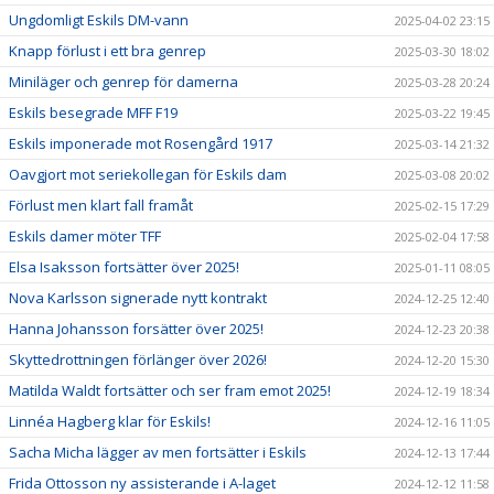
Ungdomligt Eskils DM-vann
2025-04-02 23:15
Knapp förlust i ett bra genrep
2025-03-30 18:02
Miniläger och genrep för damerna
2025-03-28 20:24
Eskils besegrade MFF F19
2025-03-22 19:45
Eskils imponerade mot Rosengård 1917
2025-03-14 21:32
Oavgjort mot seriekollegan för Eskils dam
2025-03-08 20:02
Förlust men klart fall framåt
2025-02-15 17:29
Eskils damer möter TFF
2025-02-04 17:58
Elsa Isaksson fortsätter över 2025!
2025-01-11 08:05
Nova Karlsson signerade nytt kontrakt
2024-12-25 12:40
Hanna Johansson forsätter över 2025!
2024-12-23 20:38
Skyttedrottningen förlänger över 2026!
2024-12-20 15:30
Matilda Waldt fortsätter och ser fram emot 2025!
2024-12-19 18:34
Linnéa Hagberg klar för Eskils!
2024-12-16 11:05
Sacha Micha lägger av men fortsätter i Eskils
2024-12-13 17:44
Frida Ottosson ny assisterande i A-laget
2024-12-12 11:58