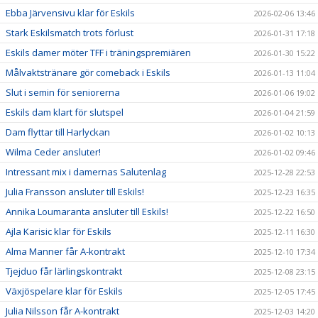
Ebba Järvensivu klar för Eskils
2026-02-06 13:46
Stark Eskilsmatch trots förlust
2026-01-31 17:18
Eskils damer möter TFF i träningspremiären
2026-01-30 15:22
Målvaktstränare gör comeback i Eskils
2026-01-13 11:04
Slut i semin för seniorerna
2026-01-06 19:02
Eskils dam klart för slutspel
2026-01-04 21:59
Dam flyttar till Harlyckan
2026-01-02 10:13
Wilma Ceder ansluter!
2026-01-02 09:46
Intressant mix i damernas Salutenlag
2025-12-28 22:53
Julia Fransson ansluter till Eskils!
2025-12-23 16:35
Annika Loumaranta ansluter till Eskils!
2025-12-22 16:50
Ajla Karisic klar för Eskils
2025-12-11 16:30
Alma Manner får A-kontrakt
2025-12-10 17:34
Tjejduo får lärlingskontrakt
2025-12-08 23:15
Växjöspelare klar för Eskils
2025-12-05 17:45
Julia Nilsson får A-kontrakt
2025-12-03 14:20