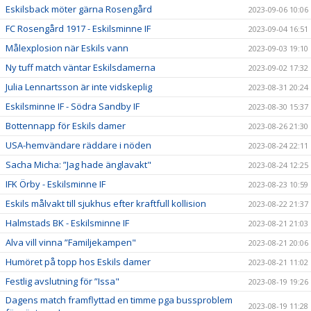
Eskilsback möter gärna Rosengård
2023-09-06 10:06
FC Rosengård 1917 - Eskilsminne IF
2023-09-04 16:51
Målexplosion när Eskils vann
2023-09-03 19:10
Ny tuff match väntar Eskilsdamerna
2023-09-02 17:32
Julia Lennartsson är inte vidskeplig
2023-08-31 20:24
Eskilsminne IF - Södra Sandby IF
2023-08-30 15:37
Bottennapp för Eskils damer
2023-08-26 21:30
USA-hemvändare räddare i nöden
2023-08-24 22:11
Sacha Micha: ”Jag hade änglavakt"
2023-08-24 12:25
IFK Örby - Eskilsminne IF
2023-08-23 10:59
Eskils målvakt till sjukhus efter kraftfull kollision
2023-08-22 21:37
Halmstads BK - Eskilsminne IF
2023-08-21 21:03
Alva vill vinna ”Familjekampen"
2023-08-21 20:06
Humöret på topp hos Eskils damer
2023-08-21 11:02
Festlig avslutning för ”Issa"
2023-08-19 19:26
Dagens match framflyttad en timme pga bussproblem
2023-08-19 11:28