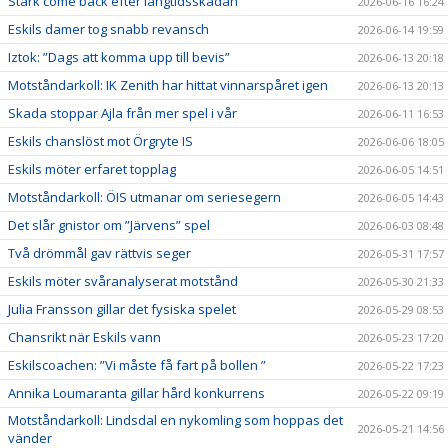
Stark come back efter långtidsskadan
2026-06-16 16:24
Eskils damer tog snabb revansch
2026-06-14 19:59
Iztok: ”Dags att komma upp till bevis”
2026-06-13 20:18
Motståndarkoll: IK Zenith har hittat vinnarspåret igen
2026-06-13 20:13
Skada stoppar Ajla från mer spel i vår
2026-06-11 16:53
Eskils chanslöst mot Örgryte IS
2026-06-06 18:05
Eskils möter erfaret topplag
2026-06-05 14:51
Motståndarkoll: ÖIS utmanar om seriesegern
2026-06-05 14:43
Det slår gnistor om ”Järvens” spel
2026-06-03 08:48
Två drömmål gav rättvis seger
2026-05-31 17:57
Eskils möter svåranalyserat motstånd
2026-05-30 21:33
Julia Fransson gillar det fysiska spelet
2026-05-29 08:53
Chansrikt när Eskils vann
2026-05-23 17:20
Eskilscoachen: ”Vi måste få fart på bollen ”
2026-05-22 17:23
Annika Loumaranta gillar hård konkurrens
2026-05-22 09:19
Motståndarkoll: Lindsdal en nykomling som hoppas det
2026-05-21 14:56
vänder