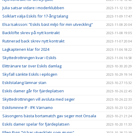
Julia satsar vidare i moderklubben
2023-11-12 12:39
Solklart välja Eskils för 17-årig talang
2023-11-09 17:47
Elsa Isaksson: ”Eskils bäst miljö för min utveckling"
2023-11-08 20:04
Backlöfte skrev på nytt kontrakt
2023-11-08 19:05
Rutinerad back skrev nytt kontrakt
2023-11-07 20:04
Lagkaptenen klar för 2024
2023-11-06 18:22
Skyttedrottningen kvar i Eskils
2023-11-06 16:58
Elittränare tar över Eskils damlag
2023-10-30 20:29
Skyfall sänkte Eskils i epilogen
2023-10-29 19:14
Eskilstalang lämnar stan
2023-10-27 15:32
Eskils damer går för fjärdeplatsen
2023-10-26 22:45
Skyttedrottningen vill avsluta med seger
2023-10-26 22:33
Eskilsminne IF - IFK Värnamo
2023-10-23 12:23
Säsongens bästa bortamatch gav seger mot Onsala
2023-10-21 21:24
Eskils damer spelar för fjärdeplatsen
2023-10-20 11:33
Ellen Pigg: ”Vi har utvecklats som grupp"
2023-10-18 22:19