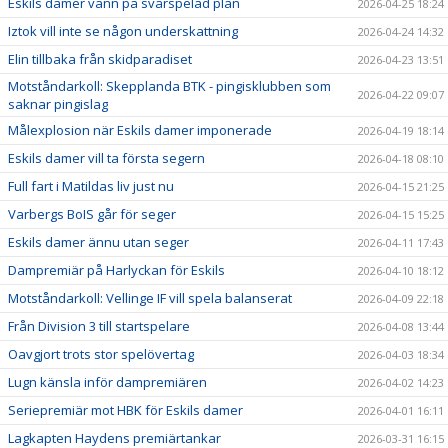
Eskils damer vann på svårspelad plan
2026-04-25 18:24
Iztok vill inte se någon underskattning
2026-04-24 14:32
Elin tillbaka från skidparadiset
2026-04-23 13:51
Motståndarkoll: Skepplanda BTK - pingisklubben som
2026-04-22 09:07
saknar pingislag
Målexplosion när Eskils damer imponerade
2026-04-19 18:14
Eskils damer vill ta första segern
2026-04-18 08:10
Full fart i Matildas liv just nu
2026-04-15 21:25
Varbergs BoIS går för seger
2026-04-15 15:25
Eskils damer ännu utan seger
2026-04-11 17:43
Dampremiär på Harlyckan för Eskils
2026-04-10 18:12
Motståndarkoll: Vellinge IF vill spela balanserat
2026-04-09 22:18
Från Division 3 till startspelare
2026-04-08 13:44
Oavgjort trots stor spelövertag
2026-04-03 18:34
Lugn känsla inför dampremiären
2026-04-02 14:23
Seriepremiär mot HBK för Eskils damer
2026-04-01 16:11
Lagkapten Haydens premiärtankar
2026-03-31 16:15