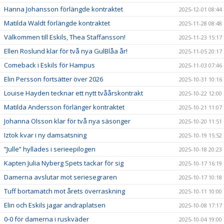
Hanna Johansson förlängde kontraktet
2025-12-01 08:44
Matilda Waldt förlängde kontraktet
2025-11-28 08:48
Välkommen till Eskils, Thea Staffansson!
2025-11-23 15:17
Ellen Roslund klar för två nya GulBlåa år!
2025-11-05 20:17
Comeback i Eskils för Hampus
2025-11-03 07:46
Elin Persson fortsätter över 2026
2025-10-31 10:16
Louise Hayden tecknar ett nytt tvåårskontrakt
2025-10-22 12:00
Matilda Andersson förlänger kontraktet
2025-10-21 11:07
Johanna Olsson klar för två nya säsonger
2025-10-20 11:51
Iztok kvar i ny damsatsning
2025-10-19 15:52
”Julle” hyllades i serieepilogen
2025-10-18 20:23
Kapten Julia Nyberg Spets tackar för sig
2025-10-17 16:19
Damerna avslutar mot seriesegraren
2025-10-17 10:18
Tuff bortamatch mot årets överraskning
2025-10-11 10:00
Elin och Eskils jagar andraplatsen
2025-10-08 17:17
0-0 för damerna i ruskväder
2025-10-04 19:00