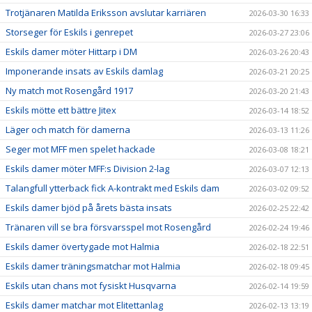
Trotjänaren Matilda Eriksson avslutar karriären
2026-03-30 16:33
Storseger för Eskils i genrepet
2026-03-27 23:06
Eskils damer möter Hittarp i DM
2026-03-26 20:43
Imponerande insats av Eskils damlag
2026-03-21 20:25
Ny match mot Rosengård 1917
2026-03-20 21:43
Eskils mötte ett bättre Jitex
2026-03-14 18:52
Läger och match för damerna
2026-03-13 11:26
Seger mot MFF men spelet hackade
2026-03-08 18:21
Eskils damer möter MFF:s Division 2-lag
2026-03-07 12:13
Talangfull ytterback fick A-kontrakt med Eskils dam
2026-03-02 09:52
Eskils damer bjöd på årets bästa insats
2026-02-25 22:42
Tränaren vill se bra försvarsspel mot Rosengård
2026-02-24 19:46
Eskils damer övertygade mot Halmia
2026-02-18 22:51
Eskils damer träningsmatchar mot Halmia
2026-02-18 09:45
Eskils utan chans mot fysiskt Husqvarna
2026-02-14 19:59
Eskils damer matchar mot Elitettanlag
2026-02-13 13:19