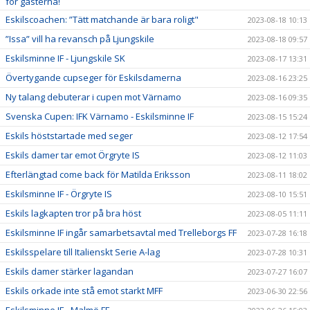
för gästerna!
Eskilscoachen: ”Tätt matchande är bara roligt"
2023-08-18 10:13
”Issa” vill ha revansch på Ljungskile
2023-08-18 09:57
Eskilsminne IF - Ljungskile SK
2023-08-17 13:31
Övertygande cupseger för Eskilsdamerna
2023-08-16 23:25
Ny talang debuterar i cupen mot Värnamo
2023-08-16 09:35
Svenska Cupen: IFK Värnamo - Eskilsminne IF
2023-08-15 15:24
Eskils höststartade med seger
2023-08-12 17:54
Eskils damer tar emot Örgryte IS
2023-08-12 11:03
Efterlängtad come back för Matilda Eriksson
2023-08-11 18:02
Eskilsminne IF - Örgryte IS
2023-08-10 15:51
Eskils lagkapten tror på bra höst
2023-08-05 11:11
Eskilsminne IF ingår samarbetsavtal med Trelleborgs FF
2023-07-28 16:18
Eskilsspelare till Italienskt Serie A-lag
2023-07-28 10:31
Eskils damer stärker lagandan
2023-07-27 16:07
Eskils orkade inte stå emot starkt MFF
2023-06-30 22:56
Eskilsminne IF - Malmö FF