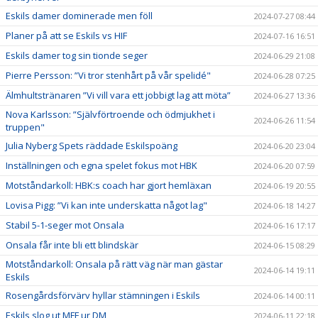
Eskils damer dominerade men föll
2024-07-27 08:44
Planer på att se Eskils vs HIF
2024-07-16 16:51
Eskils damer tog sin tionde seger
2024-06-29 21:08
Pierre Persson: ”Vi tror stenhårt på vår spelidé"
2024-06-28 07:25
Älmhultstränaren ”Vi vill vara ett jobbigt lag att möta”
2024-06-27 13:36
Nova Karlsson: ”Självförtroende och ödmjukhet i
2024-06-26 11:54
truppen"
Julia Nyberg Spets räddade Eskilspoäng
2024-06-20 23:04
Inställningen och egna spelet fokus mot HBK
2024-06-20 07:59
Motståndarkoll: HBK:s coach har gjort hemläxan
2024-06-19 20:55
Lovisa Pigg: ”Vi kan inte underskatta något lag"
2024-06-18 14:27
Stabil 5-1-seger mot Onsala
2024-06-16 17:17
Onsala får inte bli ett blindskär
2024-06-15 08:29
Motståndarkoll: Onsala på rätt väg när man gästar
2024-06-14 19:11
Eskils
Rosengårdsförvärv hyllar stämningen i Eskils
2024-06-14 00:11
Eskils slog ut MFF ur DM
2024-06-11 22:18