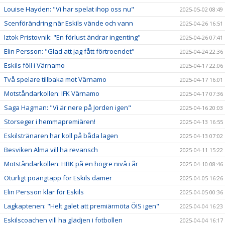
Louise Hayden: "Vi har spelat ihop oss nu"
2025-05-02 08:49
Scenförändring när Eskils vände och vann
2025-04-26 16:51
Iztok Pristovnik: "En förlust ändrar ingenting"
2025-04-26 07:41
Elin Persson: "Glad att jag fått förtroendet"
2025-04-24 22:36
Eskils föll i Värnamo
2025-04-17 22:06
Två spelare tillbaka mot Värnamo
2025-04-17 16:01
Motståndarkollen: IFK Värnamo
2025-04-17 07:36
Saga Hagman: "Vi är nere på Jorden igen"
2025-04-16 20:03
Storseger i hemmapremiären!
2025-04-13 16:55
Eskilstränaren har koll på båda lagen
2025-04-13 07:02
Besviken Alma vill ha revansch
2025-04-11 15:22
Motståndarkollen: HBK på en högre nivå i år
2025-04-10 08:46
Oturligt poängtapp för Eskils damer
2025-04-05 16:26
Elin Persson klar för Eskils
2025-04-05 00:36
Lagkaptenen: "Helt galet att premiärmöta ÖIS igen"
2025-04-04 16:23
Eskilscoachen vill ha glädjen i fotbollen
2025-04-04 16:17