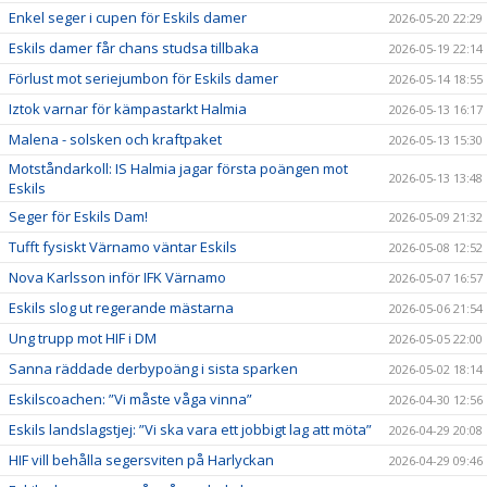
Enkel seger i cupen för Eskils damer
2026-05-20 22:29
Eskils damer får chans studsa tillbaka
2026-05-19 22:14
Förlust mot seriejumbon för Eskils damer
2026-05-14 18:55
Iztok varnar för kämpastarkt Halmia
2026-05-13 16:17
Malena - solsken och kraftpaket
2026-05-13 15:30
Motståndarkoll: IS Halmia jagar första poängen mot
2026-05-13 13:48
Eskils
Seger för Eskils Dam!
2026-05-09 21:32
Tufft fysiskt Värnamo väntar Eskils
2026-05-08 12:52
Nova Karlsson inför IFK Värnamo
2026-05-07 16:57
Eskils slog ut regerande mästarna
2026-05-06 21:54
Ung trupp mot HIF i DM
2026-05-05 22:00
Sanna räddade derbypoäng i sista sparken
2026-05-02 18:14
Eskilscoachen: ”Vi måste våga vinna”
2026-04-30 12:56
Eskils landslagstjej: ”Vi ska vara ett jobbigt lag att möta”
2026-04-29 20:08
HIF vill behålla segersviten på Harlyckan
2026-04-29 09:46