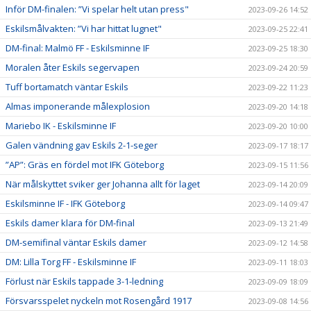
Inför DM-finalen: ”Vi spelar helt utan press"
2023-09-26 14:52
Eskilsmålvakten: ”Vi har hittat lugnet"
2023-09-25 22:41
DM-final: Malmö FF - Eskilsminne IF
2023-09-25 18:30
Moralen åter Eskils segervapen
2023-09-24 20:59
Tuff bortamatch väntar Eskils
2023-09-22 11:23
Almas imponerande målexplosion
2023-09-20 14:18
Mariebo IK - Eskilsminne IF
2023-09-20 10:00
Galen vändning gav Eskils 2-1-seger
2023-09-17 18:17
”AP”: Gräs en fördel mot IFK Göteborg
2023-09-15 11:56
När målskyttet sviker ger Johanna allt för laget
2023-09-14 20:09
Eskilsminne IF - IFK Göteborg
2023-09-14 09:47
Eskils damer klara för DM-final
2023-09-13 21:49
DM-semifinal väntar Eskils damer
2023-09-12 14:58
DM: Lilla Torg FF - Eskilsminne IF
2023-09-11 18:03
Förlust när Eskils tappade 3-1-ledning
2023-09-09 18:09
Försvarsspelet nyckeln mot Rosengård 1917
2023-09-08 14:56