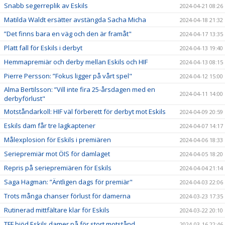
Snabb segerreplik av Eskils
2024-04-21 08:26
Matilda Waldt ersätter avstängda Sacha Micha
2024-04-18 21:32
”Det finns bara en väg och den är framåt"
2024-04-17 13:35
Platt fall för Eskils i derbyt
2024-04-13 19:40
Hemmapremiär och derby mellan Eskils och HIF
2024-04-13 08:15
Pierre Persson: ”Fokus ligger på vårt spel"
2024-04-12 15:00
Alma Bertilsson: ”Vill inte fira 25-årsdagen med en
2024-04-11 14:00
derbyförlust"
Motståndarkoll: HIF väl förberett för derbyt mot Eskils
2024-04-09 20:59
Eskils dam får tre lagkaptener
2024-04-07 14:17
Målexplosion för Eskils i premiären
2024-04-06 18:33
Seriepremiär mot ÖIS för damlaget
2024-04-05 18:20
Repris på seriepremiären för Eskils
2024-04-04 21:14
Saga Hagman: ”Äntligen dags för premiär"
2024-04-03 22:06
Trots många chanser förlust för damerna
2024-03-23 17:35
Rutinerad mittfältare klar för Eskils
2024-03-22 20:10
TFF bjöd Eskils damer på för stort motstånd
2024-03-16 22:46