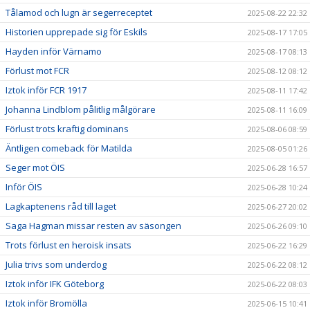
Tålamod och lugn är segerreceptet
2025-08-22 22:32
Historien upprepade sig för Eskils
2025-08-17 17:05
Hayden inför Värnamo
2025-08-17 08:13
Förlust mot FCR
2025-08-12 08:12
Iztok inför FCR 1917
2025-08-11 17:42
Johanna Lindblom pålitlig målgörare
2025-08-11 16:09
Förlust trots kraftig dominans
2025-08-06 08:59
Äntligen comeback för Matilda
2025-08-05 01:26
Seger mot ÖIS
2025-06-28 16:57
Inför ÖIS
2025-06-28 10:24
Lagkaptenens råd till laget
2025-06-27 20:02
Saga Hagman missar resten av säsongen
2025-06-26 09:10
Trots förlust en heroisk insats
2025-06-22 16:29
Julia trivs som underdog
2025-06-22 08:12
Iztok inför IFK Göteborg
2025-06-22 08:03
Iztok inför Bromölla
2025-06-15 10:41