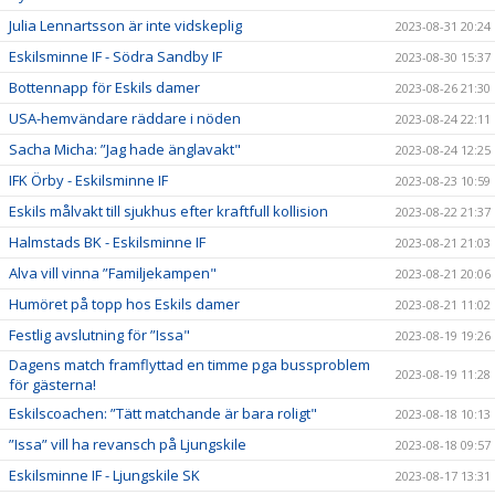
Julia Lennartsson är inte vidskeplig
2023-08-31 20:24
Eskilsminne IF - Södra Sandby IF
2023-08-30 15:37
Bottennapp för Eskils damer
2023-08-26 21:30
USA-hemvändare räddare i nöden
2023-08-24 22:11
Sacha Micha: ”Jag hade änglavakt"
2023-08-24 12:25
IFK Örby - Eskilsminne IF
2023-08-23 10:59
Eskils målvakt till sjukhus efter kraftfull kollision
2023-08-22 21:37
Halmstads BK - Eskilsminne IF
2023-08-21 21:03
Alva vill vinna ”Familjekampen"
2023-08-21 20:06
Humöret på topp hos Eskils damer
2023-08-21 11:02
Festlig avslutning för ”Issa"
2023-08-19 19:26
Dagens match framflyttad en timme pga bussproblem
2023-08-19 11:28
för gästerna!
Eskilscoachen: ”Tätt matchande är bara roligt"
2023-08-18 10:13
”Issa” vill ha revansch på Ljungskile
2023-08-18 09:57
Eskilsminne IF - Ljungskile SK
2023-08-17 13:31