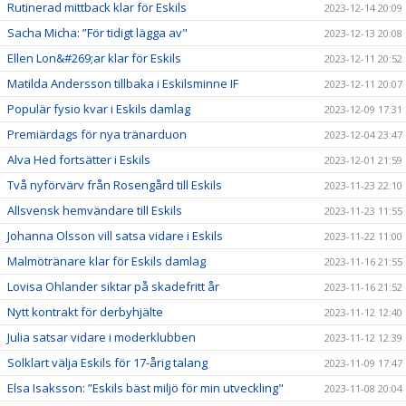
Rutinerad mittback klar för Eskils
2023-12-14 20:09
Sacha Micha: ”För tidigt lägga av"
2023-12-13 20:08
Ellen Lon&#269;ar klar för Eskils
2023-12-11 20:52
Matilda Andersson tillbaka i Eskilsminne IF
2023-12-11 20:07
Populär fysio kvar i Eskils damlag
2023-12-09 17:31
Premiärdags för nya tränarduon
2023-12-04 23:47
Alva Hed fortsätter i Eskils
2023-12-01 21:59
Två nyförvärv från Rosengård till Eskils
2023-11-23 22:10
Allsvensk hemvändare till Eskils
2023-11-23 11:55
Johanna Olsson vill satsa vidare i Eskils
2023-11-22 11:00
Malmötränare klar för Eskils damlag
2023-11-16 21:55
Lovisa Ohlander siktar på skadefritt år
2023-11-16 21:52
Nytt kontrakt för derbyhjälte
2023-11-12 12:40
Julia satsar vidare i moderklubben
2023-11-12 12:39
Solklart välja Eskils för 17-årig talang
2023-11-09 17:47
Elsa Isaksson: ”Eskils bäst miljö för min utveckling"
2023-11-08 20:04