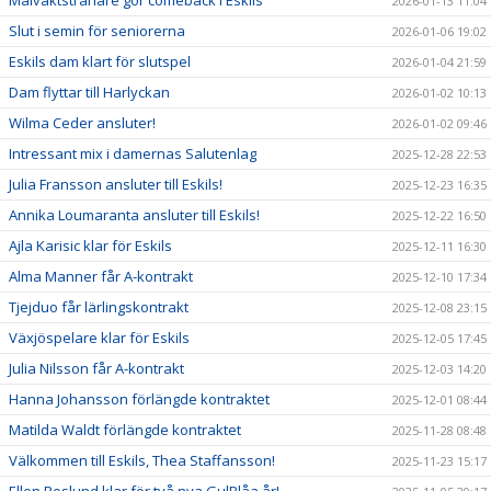
2026-01-13 11:04
Slut i semin för seniorerna
2026-01-06 19:02
Eskils dam klart för slutspel
2026-01-04 21:59
Dam flyttar till Harlyckan
2026-01-02 10:13
Wilma Ceder ansluter!
2026-01-02 09:46
Intressant mix i damernas Salutenlag
2025-12-28 22:53
Julia Fransson ansluter till Eskils!
2025-12-23 16:35
Annika Loumaranta ansluter till Eskils!
2025-12-22 16:50
Ajla Karisic klar för Eskils
2025-12-11 16:30
Alma Manner får A-kontrakt
2025-12-10 17:34
Tjejduo får lärlingskontrakt
2025-12-08 23:15
Växjöspelare klar för Eskils
2025-12-05 17:45
Julia Nilsson får A-kontrakt
2025-12-03 14:20
Hanna Johansson förlängde kontraktet
2025-12-01 08:44
Matilda Waldt förlängde kontraktet
2025-11-28 08:48
Välkommen till Eskils, Thea Staffansson!
2025-11-23 15:17
Ellen Roslund klar för två nya GulBlåa år!