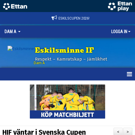
ESKILSCUPEN 2026!
DAM A
LOGGA IN
Eskilsminne IF
Respekt – Kamratskap – Jämlikhet
Dam A
HEM
NYHETER
KALENDER
TRUPPEN
HIF väntar i Svenska Cupen
<
>