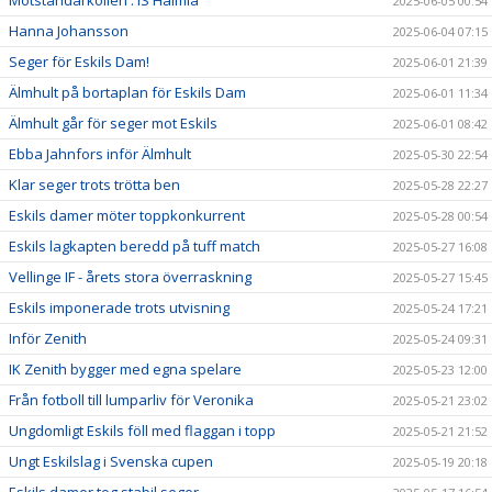
2025-06-05 00:54
Hanna Johansson
2025-06-04 07:15
Seger för Eskils Dam!
2025-06-01 21:39
Älmhult på bortaplan för Eskils Dam
2025-06-01 11:34
Älmhult går för seger mot Eskils
2025-06-01 08:42
Ebba Jahnfors inför Älmhult
2025-05-30 22:54
Klar seger trots trötta ben
2025-05-28 22:27
Eskils damer möter toppkonkurrent
2025-05-28 00:54
Eskils lagkapten beredd på tuff match
2025-05-27 16:08
Vellinge IF - årets stora överraskning
2025-05-27 15:45
Eskils imponerade trots utvisning
2025-05-24 17:21
Inför Zenith
2025-05-24 09:31
IK Zenith bygger med egna spelare
2025-05-23 12:00
Från fotboll till lumparliv för Veronika
2025-05-21 23:02
Ungdomligt Eskils föll med flaggan i topp
2025-05-21 21:52
Ungt Eskilslag i Svenska cupen
2025-05-19 20:18
Eskils damer tog stabil seger