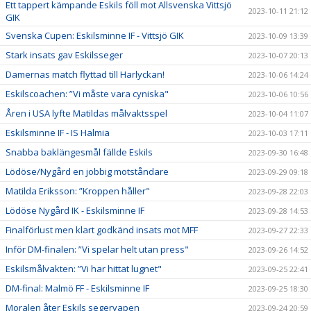
Ett tappert kämpande Eskils föll mot Allsvenska Vittsjö
2023-10-11 21:12
GIK
Svenska Cupen: Eskilsminne IF - Vittsjö GIK
2023-10-09 13:39
Stark insats gav Eskilsseger
2023-10-07 20:13
Damernas match flyttad till Harlyckan!
2023-10-06 14:24
Eskilscoachen: ”Vi måste vara cyniska"
2023-10-06 10:56
Åren i USA lyfte Matildas målvaktsspel
2023-10-04 11:07
Eskilsminne IF - IS Halmia
2023-10-03 17:11
Snabba baklängesmål fällde Eskils
2023-09-30 16:48
Lödöse/Nygård en jobbig motståndare
2023-09-29 09:18
Matilda Eriksson: ”Kroppen håller"
2023-09-28 22:03
Lödöse Nygård IK - Eskilsminne IF
2023-09-28 14:53
Finalförlust men klart godkänd insats mot MFF
2023-09-27 22:33
Inför DM-finalen: ”Vi spelar helt utan press"
2023-09-26 14:52
Eskilsmålvakten: ”Vi har hittat lugnet"
2023-09-25 22:41
DM-final: Malmö FF - Eskilsminne IF
2023-09-25 18:30
Moralen åter Eskils segervapen
2023-09-24 20:59