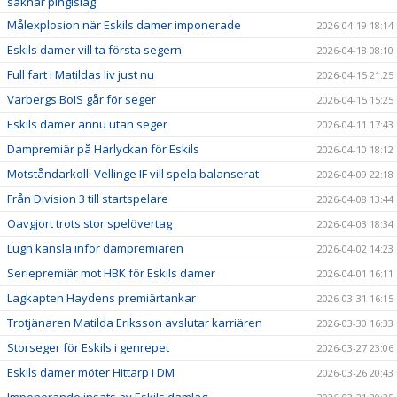
saknar pingislag
Målexplosion när Eskils damer imponerade
2026-04-19 18:14
Eskils damer vill ta första segern
2026-04-18 08:10
Full fart i Matildas liv just nu
2026-04-15 21:25
Varbergs BoIS går för seger
2026-04-15 15:25
Eskils damer ännu utan seger
2026-04-11 17:43
Dampremiär på Harlyckan för Eskils
2026-04-10 18:12
Motståndarkoll: Vellinge IF vill spela balanserat
2026-04-09 22:18
Från Division 3 till startspelare
2026-04-08 13:44
Oavgjort trots stor spelövertag
2026-04-03 18:34
Lugn känsla inför dampremiären
2026-04-02 14:23
Seriepremiär mot HBK för Eskils damer
2026-04-01 16:11
Lagkapten Haydens premiärtankar
2026-03-31 16:15
Trotjänaren Matilda Eriksson avslutar karriären
2026-03-30 16:33
Storseger för Eskils i genrepet
2026-03-27 23:06
Eskils damer möter Hittarp i DM
2026-03-26 20:43
Imponerande insats av Eskils damlag