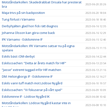
Motståndarkollen: Skadedrabbat Onsala har presterat
2023-06-20 20:26
bra
Maja trivs på sin backposition
2023-06-20 18:04
Tung förlust i Värnamo
2023-06-18 18:40
Derbyhjälten glad hon fick rätt diagnos
2023-06-16 12:35
Johanna Olsson kan göra come back
2023-06-16 12:29
IFK Värnamo - Eskilsminne IF
2023-06-15 12:40
Motståndarkollen: IFK Värnamo satsar nu på egna
2023-06-15 11:15
spelare
Eskils bäst i DM-derbyt
2023-06-14 22:44
Eskilscoachen: ”Detta är årets match för HIF"
2023-06-13 23:54
”Jasse” extremt taggad inför HIF-matchen
2023-06-13 21:16
DM: Helsingborgs IF - Eskilsminne IF
2023-06-12 16:27
Eskils vann tuff match mot Lödöse Nygård
2023-06-10 19:57
Eskilscoachen: ”Vi fokuserar på vårt spel"
2023-06-09 10:09
Eskilsminne IF - Lödöse Nygård IK
2023-06-08 10:42
Motståndarkollen: Lödöse Nygård kastar inte in
2023-06-08 10:10