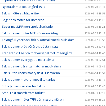
2026-03-21 20:25
Ny match mot Rosengård 1917
2026-03-20 21:43
Eskils mötte ett bättre Jitex
2026-03-14 18:52
Läger och match för damerna
2026-03-13 11:26
Seger mot MFF men spelet hackade
2026-03-08 18:21
Eskils damer möter MFF:s Division 2-lag
2026-03-07 12:13
Talangfull ytterback fick A-kontrakt med Eskils dam
2026-03-02 09:52
Eskils damer bjöd på årets bästa insats
2026-02-25 22:42
Tränaren vill se bra försvarsspel mot Rosengård
2026-02-24 19:46
Eskils damer övertygade mot Halmia
2026-02-18 22:51
Eskils damer träningsmatchar mot Halmia
2026-02-18 09:45
Eskils utan chans mot fysiskt Husqvarna
2026-02-14 19:59
Eskils damer matchar mot Elitettanlag
2026-02-13 13:19
Ebba Järvensivu klar för Eskils
2026-02-06 13:46
Stark Eskilsmatch trots förlust
2026-01-31 17:18
Eskils damer möter TFF i träningspremiären
2026-01-30 15:22
Målvaktstränare gör comeback i Eskils