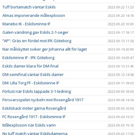
Tuff bortamatch väntar Eskils
2023-09-22 11:23
Almas imponerande målexplosion
2023-09-20 14:18
Mariebo IK - Eskilsminne IF
2023-09-20 10:00
Galen vändning gav Eskils 2-1-seger
2023-09-17 18:17
”AP”: Gräs en fördel mot IFK Göteborg
2023-09-15 11:56
När målskyttet sviker ger Johanna allt för laget
2023-09-14 20:09
Eskilsminne IF - IFK Göteborg
2023-09-14 09:47
Eskils damer klara för DM-final
2023-09-13 21:49
DM-semifinal väntar Eskils damer
2023-09-12 14:58
DM: Lilla Torg FF - Eskilsminne IF
2023-09-11 18:03
Förlust när Eskils tappade 3-1-ledning
2023-09-09 18:09
Försvarsspelet nyckeln mot Rosengård 1917
2023-09-08 14:56
Eskilsback möter gärna Rosengård
2023-09-06 10:06
FC Rosengård 1917 - Eskilsminne IF
2023-09-04 16:51
Målexplosion när Eskils vann
2023-09-03 19:10
Ny tuff match väntar Eskilsdamerna
2023-09-02 17:32