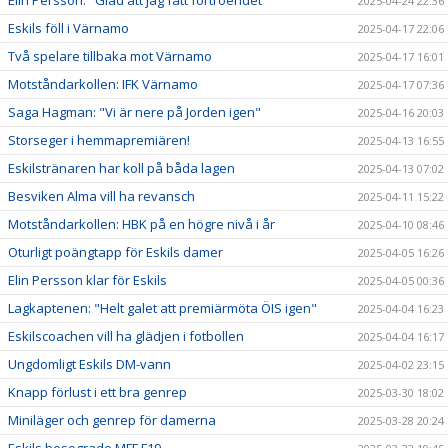
2025-04-24 22:36
Eskils föll i Värnamo
2025-04-17 22:06
Två spelare tillbaka mot Värnamo
2025-04-17 16:01
Motståndarkollen: IFK Värnamo
2025-04-17 07:36
Saga Hagman: "Vi är nere på Jorden igen"
2025-04-16 20:03
Storseger i hemmapremiären!
2025-04-13 16:55
Eskilstränaren har koll på båda lagen
2025-04-13 07:02
Besviken Alma vill ha revansch
2025-04-11 15:22
Motståndarkollen: HBK på en högre nivå i år
2025-04-10 08:46
Oturligt poängtapp för Eskils damer
2025-04-05 16:26
Elin Persson klar för Eskils
2025-04-05 00:36
Lagkaptenen: "Helt galet att premiärmöta ÖIS igen"
2025-04-04 16:23
Eskilscoachen vill ha glädjen i fotbollen
2025-04-04 16:17
Ungdomligt Eskils DM-vann
2025-04-02 23:15
Knapp förlust i ett bra genrep
2025-03-30 18:02
Miniläger och genrep för damerna
2025-03-28 20:24
Eskils besegrade MFF F19