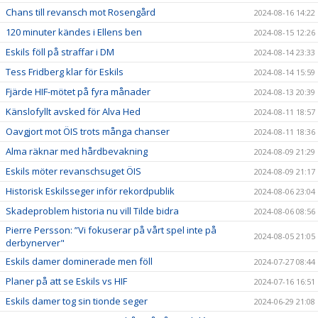
Chans till revansch mot Rosengård
2024-08-16 14:22
120 minuter kändes i Ellens ben
2024-08-15 12:26
Eskils föll på straffar i DM
2024-08-14 23:33
Tess Fridberg klar för Eskils
2024-08-14 15:59
Fjärde HIF-mötet på fyra månader
2024-08-13 20:39
Känslofyllt avsked för Alva Hed
2024-08-11 18:57
Oavgjort mot ÖIS trots många chanser
2024-08-11 18:36
Alma räknar med hårdbevakning
2024-08-09 21:29
Eskils möter revanschsuget ÖIS
2024-08-09 21:17
Historisk Eskilsseger inför rekordpublik
2024-08-06 23:04
Skadeproblem historia nu vill Tilde bidra
2024-08-06 08:56
Pierre Persson: ”Vi fokuserar på vårt spel inte på
2024-08-05 21:05
derbynerver"
Eskils damer dominerade men föll
2024-07-27 08:44
Planer på att se Eskils vs HIF
2024-07-16 16:51
Eskils damer tog sin tionde seger
2024-06-29 21:08