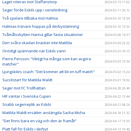
Laget roteras mot Staffanstorp
2024-05-15 11:02
Seger förde Eskils upp i serieledning
2024-05-11 20:12
Två spelare tillbaka mot Halmia
2024-05-10 13:34
Halmias tränare hoppas på derbystämning
2024-05-10 13:32
Tvåmålsskytten Hanna gillar fasta situationer
2024-05-08 16:37
Den svåra skadan knäcker inte Matilda
2024-05-06 22:22
Onödigt spännande när Eskils vann
2024-05-05 19:15
Pierre Persson: ”Viktigt ha många som kan avgöra
2024-05-03 13:36
matcher"
Ljungskiles coach: ”Det kommer att bli en tuff match"
2024-05-02 15:24
Succéstart för Matilda Waldt
2024-05-01 19:02
Seger mot FC Trollhättan
2024-04-28 20:49
HIF väntar i Svenska Cupen
2024-04-22 13:44
Snabb segerreplik av Eskils
2024-04-21 08:26
Matilda Waldt ersätter avstängda Sacha Micha
2024-04-18 21:32
”Det finns bara en väg och den är framåt"
2024-04-17 13:35
Platt fall för Eskils i derbyt
2024-04-13 19:40