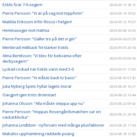
Eskils firar 7-0-segern
2024-09-15 18:12
Pierre Persson: ”Vi är på väg mot toppform"
2024-09-14 19:02
Matilda Eriksson inför Rössö i helgen!
2024-09-12 19:07
Hemmaseger mot Halmia
2024-09-08 16:53
Pierre Persson: ”Gäller tro på det vi gör"
2024-09-06 07:29
Meriterad mittback förstärker Eskils
2024-09-05 20:56
Alma Bertilsson: ”Vi blev för bekväma efter
2024-09-05 09:56
derbysegern"
Lyckad rockad när Eskils vann med 5-0
2024-09-01 17:05
Pierre Persson: ”Vi måste back to basic"
2024-08-30 07:43
Julia Nyberg Spets hyllar lagets moral
2024-08-29 10:21
Oavgjort igen trots drömstart
2024-08-25 16:44
Johanna Olsson: ”Alla måste steppa upp nu"
2024-08-22 09:42
Pierre Persson: ”Hoppas Rosengårdsmatchen var en
2024-08-21 20:56
väckarklocka"
Johanna Lindblom - nyförvärv med många plusfaktorer
2024-08-20 17:36
Makalös upphämtning räddade poäng
2024-08-18 15:50