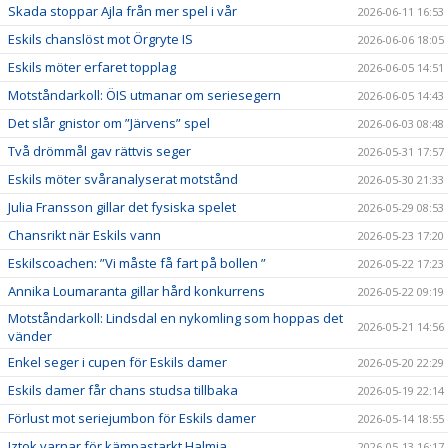
Skada stoppar Ajla från mer spel i vår
2026-06-11 16:53
Eskils chanslöst mot Örgryte IS
2026-06-06 18:05
Eskils möter erfaret topplag
2026-06-05 14:51
Motståndarkoll: ÖIS utmanar om seriesegern
2026-06-05 14:43
Det slår gnistor om ”Järvens” spel
2026-06-03 08:48
Två drömmål gav rättvis seger
2026-05-31 17:57
Eskils möter svåranalyserat motstånd
2026-05-30 21:33
Julia Fransson gillar det fysiska spelet
2026-05-29 08:53
Chansrikt när Eskils vann
2026-05-23 17:20
Eskilscoachen: ”Vi måste få fart på bollen ”
2026-05-22 17:23
Annika Loumaranta gillar hård konkurrens
2026-05-22 09:19
Motståndarkoll: Lindsdal en nykomling som hoppas det
2026-05-21 14:56
vänder
Enkel seger i cupen för Eskils damer
2026-05-20 22:29
Eskils damer får chans studsa tillbaka
2026-05-19 22:14
Förlust mot seriejumbon för Eskils damer
2026-05-14 18:55
Iztok varnar för kämpastarkt Halmia
2026-05-13 16:17