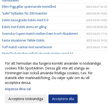
handduken
Ellen Pigg gillar spännande motstånd
2023-06-07 22:32
”Julle” hyllades för 200 matcher
2023-06-06 16:03
Eskils besegrade Eskils med 5-0
2023-06-06 16:00
Eskils mot Eskils ännu en gång
2023-06-06 00:30
Svenska Cupen-match mellan Dam A och Akademin!
2023-06-05 17:16
Fasta situationer fällde Eskils
2023-06-03 19:55
Tuff match väntar mot seriefavorit
2023-06-02 11:04
Motståndarkollen: Hårdsatsande Halmia med 14
2023-06-01 09:50
nyförvärv
För att hemsidan ska fungera korrekt använder vi nödvändiga
”Aggi” närmar sig toppformen
2023-05-30 21:51
cookies från SportAdmin. Dessa går inte att stänga av.
IS Halmia - Eskilsminne IF
2023-05-30 10:56
Föreningen kan också använda frivilliga cookies, t.ex. för
Alma Bertilssons hat trick sänkte Mariebo
statistik eller marknadsföring. Du väljer själv om du vill
2023-05-27 19:38
acceptera dessa.
Motståndarkollen: Mariebo IK satsar på egna talanger
2023-05-23 19:33
Anpassa dina val
Eskilsminne IF - Mariebo IK
2023-05-23 14:58
Alma inne på femte paret fotbollsskor
2023-05-23 11:42
Acceptera nödvändiga
Acceptera alla
Eskils tappade segern i slutminuterna
2023-05-20 18:00