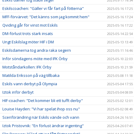
2025-05-17 16:54
Eskilscoachen: "Gäller vi får fart på fötterna"
2025-05-16 17:25
MFF-förvärvet: "Det känns som jag kommit hem"
2025-05-16 17:24
Qviding går för vinst mot Eskils
2025-05-16 17:22
DM-förlust trots stark insats
2025-05-14 22:54
Ungt Eskilslag möter HIF i DM
2025-05-13 13:49
Eskilsdamerna tog andra raka segern
2025-05-11 16:46
Inför söndagens möte med IFK Örby
2025-05-10 22:03
Motståndarkollen: IFK Örby
2025-05-10 21:59
Matilda Eriksson på väg tillbaka
2025-05-08 11:18
Eskils vann derbyt på Olympia
2025-05-04 17:55
Iztok inför derbyt
2025-05-04 08:09
HIF-coachen: "Det kommer bli ett tufft derby"
2025-05-02 12:01
Louise Hayden: "Vi har spelat ihop oss nu"
2025-05-02 08:49
Scenförändring när Eskils vände och vann
2025-04-26 16:51
Iztok Pristovnik: "En förlust ändrar ingenting"
2025-04-26 07:41
Elin Persson: "Glad att jag fått förtroendet"