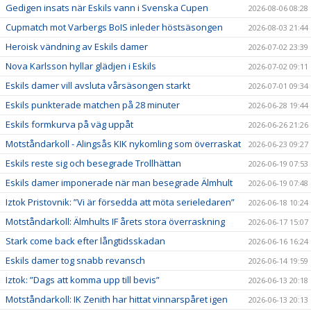
Gedigen insats när Eskils vann i Svenska Cupen
2026-08-06 08:28
Cupmatch mot Varbergs BoIS inleder höstsäsongen
2026-08-03 21:44
Heroisk vändning av Eskils damer
2026-07-02 23:39
Nova Karlsson hyllar glädjen i Eskils
2026-07-02 09:11
Eskils damer vill avsluta vårsäsongen starkt
2026-07-01 09:34
Eskils punkterade matchen på 28 minuter
2026-06-28 19:44
Eskils formkurva på väg uppåt
2026-06-26 21:26
Motståndarkoll - Alingsås KIK nykomling som överraskat
2026-06-23 09:27
Eskils reste sig och besegrade Trollhättan
2026-06-19 07:53
Eskils damer imponerade när man besegrade Älmhult
2026-06-19 07:48
Iztok Pristovnik: ”Vi är försedda att möta serieledaren”
2026-06-18 10:24
Motståndarkoll: Älmhults IF årets stora överraskning
2026-06-17 15:07
Stark come back efter långtidsskadan
2026-06-16 16:24
Eskils damer tog snabb revansch
2026-06-14 19:59
Iztok: ”Dags att komma upp till bevis”
2026-06-13 20:18
Motståndarkoll: IK Zenith har hittat vinnarspåret igen
2026-06-13 20:13