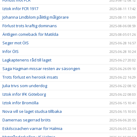
2025-08-12 08:12
Iztok inför FCR 1917
2025-08-11 17:42
Johanna Lindblom pålitlig målgörare
2025-08-11 16:09
Förlust trots kraftig dominans
2025-08-06 08:59
Äntligen comeback för Matilda
2025-08-05 01:26
Seger mot ÖIS
2025-06-28 16:57
Inför ÖIS
2025-06-28 10:24
Lagkaptenens råd till laget
2025-06-27 20:02
Saga Hagman missar resten av säsongen
2025-06-26 09:10
Trots förlust en heroisk insats
2025-06-22 16:29
Julia trivs som underdog
2025-06-22 08:12
Iztok inför IFK Göteborg
2025-06-22 08:03
Iztok inför Bromölla
2025-06-15 10:41
Nova vill se laget studsa tillbaka
2025-06-15 10:05
Damernas segerrad bröts
2025-06-06 20:55
Eskilscoachen varnar för Halmia
2025-06-05 22:14
Motståndarkollen : IS Halmia