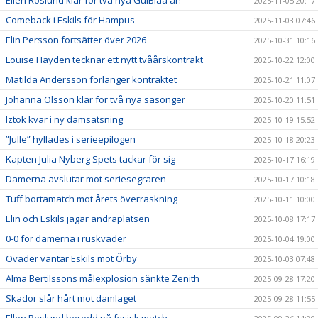
2025-11-05 20:17
Comeback i Eskils för Hampus
2025-11-03 07:46
Elin Persson fortsätter över 2026
2025-10-31 10:16
Louise Hayden tecknar ett nytt tvåårskontrakt
2025-10-22 12:00
Matilda Andersson förlänger kontraktet
2025-10-21 11:07
Johanna Olsson klar för två nya säsonger
2025-10-20 11:51
Iztok kvar i ny damsatsning
2025-10-19 15:52
”Julle” hyllades i serieepilogen
2025-10-18 20:23
Kapten Julia Nyberg Spets tackar för sig
2025-10-17 16:19
Damerna avslutar mot seriesegraren
2025-10-17 10:18
Tuff bortamatch mot årets överraskning
2025-10-11 10:00
Elin och Eskils jagar andraplatsen
2025-10-08 17:17
0-0 för damerna i ruskväder
2025-10-04 19:00
Oväder väntar Eskils mot Örby
2025-10-03 07:48
Alma Bertilssons målexplosion sänkte Zenith
2025-09-28 17:20
Skador slår hårt mot damlaget
2025-09-28 11:55
Ellen Roslund beredd på fysisk match