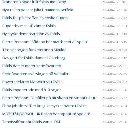
Tränaren kräver fullt fokus mot Örby
2024-06-07 19:01
Nya rollen passar Julia Hammons perfekt
2024-06-07 18:36
Eskils föll på straffar i Svenska Cupen
2024-06-05 12:32
Cupderby mot HIF väntar Eskils
2024-06-03 13:53
Ny styrkedemonstration av Eskils
2024-06-01 19:10
Pierre Persson: ”Sådana här matcher vi vill spela"
2024-05-31 15:15
13:e säsongen för veteranen Matilda
2024-05-30 09:30
Oavgjort för Eskils damer i Göteborg
2024-05-25 17:12
Eskils damer möter seriefavoriten
2024-05-23 22:51
Seriefavoriten svårslagen på Valhalla
2024-05-23 22:35
Powerspelaren Marwa trivs i Eskils
2024-05-22 09:52
Eskils imponerade med 8–0-seger
2024-05-19 19:56
Pierre Persson: ”Vi håller på att skapa en vinnarkultur"
2024-05-18 15:27
Ebba Jahnfors: ”Det är sjukt mycket bättre i Eskils"
2024-05-18 14:58
MOTSTÅNDARKOLL: IK Rössö har tappat 18 spelare
2024-05-18 14:56
Tennissiffror när Eskils vann i DM
2024-05-15 21:56