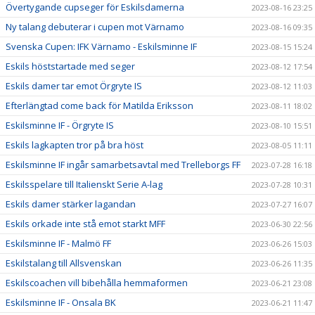
Övertygande cupseger för Eskilsdamerna
2023-08-16 23:25
Ny talang debuterar i cupen mot Värnamo
2023-08-16 09:35
Svenska Cupen: IFK Värnamo - Eskilsminne IF
2023-08-15 15:24
Eskils höststartade med seger
2023-08-12 17:54
Eskils damer tar emot Örgryte IS
2023-08-12 11:03
Efterlängtad come back för Matilda Eriksson
2023-08-11 18:02
Eskilsminne IF - Örgryte IS
2023-08-10 15:51
Eskils lagkapten tror på bra höst
2023-08-05 11:11
Eskilsminne IF ingår samarbetsavtal med Trelleborgs FF
2023-07-28 16:18
Eskilsspelare till Italienskt Serie A-lag
2023-07-28 10:31
Eskils damer stärker lagandan
2023-07-27 16:07
Eskils orkade inte stå emot starkt MFF
2023-06-30 22:56
Eskilsminne IF - Malmö FF
2023-06-26 15:03
Eskilstalang till Allsvenskan
2023-06-26 11:35
Eskilscoachen vill bibehålla hemmaformen
2023-06-21 23:08
Eskilsminne IF - Onsala BK
2023-06-21 11:47