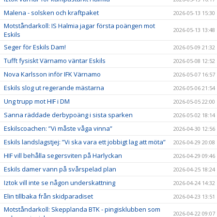
Malena - solsken och kraftpaket
2026-05-13 15:30
Motståndarkoll: IS Halmia jagar första poängen mot
2026-05-13 13:48
Eskils
Seger för Eskils Dam!
2026-05-09 21:32
Tufft fysiskt Värnamo väntar Eskils
2026-05-08 12:52
Nova Karlsson inför IFK Värnamo
2026-05-07 16:57
Eskils slog ut regerande mästarna
2026-05-06 21:54
Ung trupp mot HIF i DM
2026-05-05 22:00
Sanna räddade derbypoäng i sista sparken
2026-05-02 18:14
Eskilscoachen: ”Vi måste våga vinna”
2026-04-30 12:56
Eskils landslagstjej: ”Vi ska vara ett jobbigt lag att möta”
2026-04-29 20:08
HIF vill behålla segersviten på Harlyckan
2026-04-29 09:46
Eskils damer vann på svårspelad plan
2026-04-25 18:24
Iztok vill inte se någon underskattning
2026-04-24 14:32
Elin tillbaka från skidparadiset
2026-04-23 13:51
Motståndarkoll: Skepplanda BTK - pingisklubben som
2026-04-22 09:07