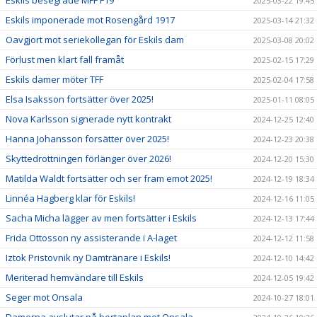
2025-03-22 19:45
Eskils imponerade mot Rosengård 1917
2025-03-14 21:32
Oavgjort mot seriekollegan för Eskils dam
2025-03-08 20:02
Förlust men klart fall framåt
2025-02-15 17:29
Eskils damer möter TFF
2025-02-04 17:58
Elsa Isaksson fortsätter över 2025!
2025-01-11 08:05
Nova Karlsson signerade nytt kontrakt
2024-12-25 12:40
Hanna Johansson forsätter över 2025!
2024-12-23 20:38
Skyttedrottningen förlänger över 2026!
2024-12-20 15:30
Matilda Waldt fortsätter och ser fram emot 2025!
2024-12-19 18:34
Linnéa Hagberg klar för Eskils!
2024-12-16 11:05
Sacha Micha lägger av men fortsätter i Eskils
2024-12-13 17:44
Frida Ottosson ny assisterande i A-laget
2024-12-12 11:58
Iztok Pristovnik ny Damtränare i Eskils!
2024-12-10 14:42
Meriterad hemvändare till Eskils
2024-12-05 19:42
Seger mot Onsala
2024-10-27 18:01
Damerna avslutar på bortaplan mot Onsala