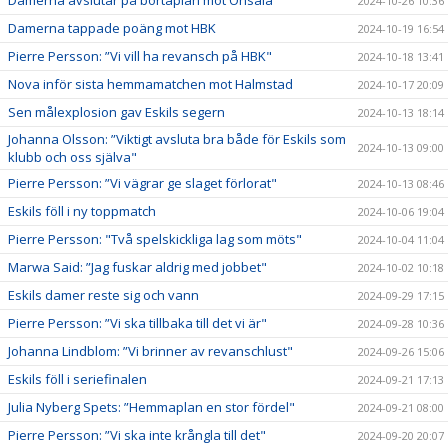
2024-10-26 10:36
Damerna tappade poäng mot HBK
2024-10-19 16:54
Pierre Persson: ”Vi vill ha revansch på HBK"
2024-10-18 13:41
Nova inför sista hemmamatchen mot Halmstad
2024-10-17 20:09
Sen målexplosion gav Eskils segern
2024-10-13 18:14
Johanna Olsson: ”Viktigt avsluta bra både för Eskils som
2024-10-13 09:00
klubb och oss själva"
Pierre Persson: ”Vi vägrar ge slaget förlorat"
2024-10-13 08:46
Eskils föll i ny toppmatch
2024-10-06 19:04
Pierre Persson: "Två spelskickliga lag som möts"
2024-10-04 11:04
Marwa Said: ”Jag fuskar aldrig med jobbet"
2024-10-02 10:18
Eskils damer reste sig och vann
2024-09-29 17:15
Pierre Persson: ”Vi ska tillbaka till det vi är"
2024-09-28 10:36
Johanna Lindblom: ”Vi brinner av revanschlust"
2024-09-26 15:06
Eskils föll i seriefinalen
2024-09-21 17:13
Julia Nyberg Spets: ”Hemmaplan en stor fördel"
2024-09-21 08:00
Pierre Persson: ”Vi ska inte krångla till det"
2024-09-20 20:07