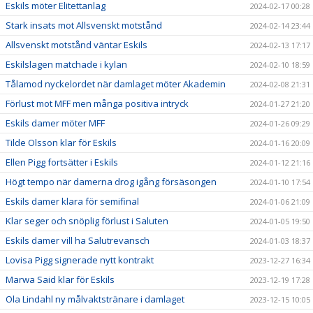
Eskils möter Elitettanlag
2024-02-17 00:28
Stark insats mot Allsvenskt motstånd
2024-02-14 23:44
Allsvenskt motstånd väntar Eskils
2024-02-13 17:17
Eskilslagen matchade i kylan
2024-02-10 18:59
Tålamod nyckelordet när damlaget möter Akademin
2024-02-08 21:31
Förlust mot MFF men många positiva intryck
2024-01-27 21:20
Eskils damer möter MFF
2024-01-26 09:29
Tilde Olsson klar för Eskils
2024-01-16 20:09
Ellen Pigg fortsätter i Eskils
2024-01-12 21:16
Högt tempo när damerna drog igång försäsongen
2024-01-10 17:54
Eskils damer klara för semifinal
2024-01-06 21:09
Klar seger och snöplig förlust i Saluten
2024-01-05 19:50
Eskils damer vill ha Salutrevansch
2024-01-03 18:37
Lovisa Pigg signerade nytt kontrakt
2023-12-27 16:34
Marwa Said klar för Eskils
2023-12-19 17:28
Ola Lindahl ny målvaktstränare i damlaget
2023-12-15 10:05