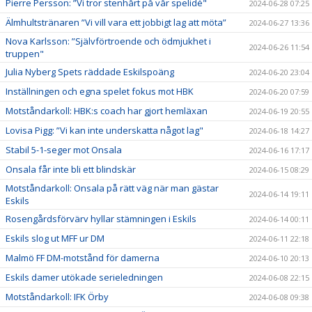
Pierre Persson: ”Vi tror stenhårt på vår spelidé"
2024-06-28 07:25
Älmhultstränaren ”Vi vill vara ett jobbigt lag att möta”
2024-06-27 13:36
Nova Karlsson: ”Självförtroende och ödmjukhet i
2024-06-26 11:54
truppen"
Julia Nyberg Spets räddade Eskilspoäng
2024-06-20 23:04
Inställningen och egna spelet fokus mot HBK
2024-06-20 07:59
Motståndarkoll: HBK:s coach har gjort hemläxan
2024-06-19 20:55
Lovisa Pigg: ”Vi kan inte underskatta något lag"
2024-06-18 14:27
Stabil 5-1-seger mot Onsala
2024-06-16 17:17
Onsala får inte bli ett blindskär
2024-06-15 08:29
Motståndarkoll: Onsala på rätt väg när man gästar
2024-06-14 19:11
Eskils
Rosengårdsförvärv hyllar stämningen i Eskils
2024-06-14 00:11
Eskils slog ut MFF ur DM
2024-06-11 22:18
Malmö FF DM-motstånd för damerna
2024-06-10 20:13
Eskils damer utökade serieledningen
2024-06-08 22:15
Motståndarkoll: IFK Örby
2024-06-08 09:38