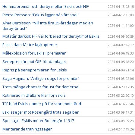
Hemmapremiär och derby mellan Eskils och HIF
2024-04-13 08:15
Pierre Persson: ”Fokus ligger på vårt spel"
2024-04-12 15:00
Alma Bertilsson: ”Vill inte fira 25-årsdagen med en
2024-04-11 14:00
derbyförlust"
Motståndarkoll: HIF väl förberett för derbyt mot Eskils
2024-04-09 20:59
Eskils dam får tre lagkaptener
2024-04-07 14:17
Målexplosion för Eskils i premiären
2024-04-06 18:33
Seriepremiär mot ÖIS för damlaget
2024-04-05 18:20
Repris på seriepremiären för Eskils
2024-04-04 21:14
Saga Hagman: ”Äntligen dags för premiär"
2024-04-03 22:06
Trots många chanser förlust för damerna
2024-03-23 17:35
Rutinerad mittfältare klar för Eskils
2024-03-22 20:10
TFF bjöd Eskils damer på för stort motstånd
2024-03-16 22:46
Eskilsseger mot Rosengård trots sega ben
2024-03-09 17:31
Spelsuget Eskils möter Rosengård 1917
2024-03-08 09:23
Meriterande träningsseger
2024-02-17 19:26