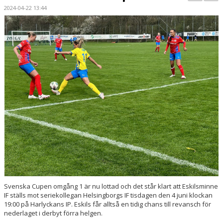
BILDGALLERI
2024-04-22 13:44
DOKUMENT
KONTAKT
MATCHER
DIV. 1 SÖDRA
DAM AKADEMI - DIVISION 2
Svenska Cupen omgång 1 är nu lottad och det står klart att Eskilsminne
IF ställs mot seriekollegan Helsingborgs IF tisdagen den 4 juni klockan
19:00 på Harlyckans IP. Eskils får alltså en tidig chans till revansch för
nederlaget i derbyt förra helgen.