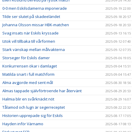
2025-09-26 14:30
0-0 men Eskilsdamerna imponerade
2025-09-19 22:00
Tilde ser slutet på skadeeländet
2025-09-18 20:57
Johanna Olsson missar HBK-matchen
2025-09-18 20:53
Svag insats när Eskils kryssade
2025-09-13 16:15
Iztok vill tillbaka till vårformen
2025-09-12 07:40
Stark vänskap mellan målvakterna
2025-09-12 07:35
Storseger för Eskils damer
2025-09-06 19:05
Konkurrensen ökar i damlaget
2025-09-04 15:51
Matilda snart i full matchform
2025-09-04 15:47
Alma avgjorde med sent mål
2025-08-30 18:56
Almas tappade självförtroende har återvänt
2025-08-29 20:53
Halmia blir en svårknäckt nöt
2025-08-29 16:07
Tålamod och lugn är segerreceptet
2025-08-22 22:32
Historien upprepade sig för Eskils
2025-08-17 17:05
Hayden inför Värnamo
2025-08-17 08:13
Förlust mot FCR