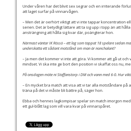
Under våren har det blivit sex segrar och en irriterande förlu
att laget surfar på vinnarvågen.
– Men det är oerhört viktigt att vi inte tappar koncentration elle
serien. Det är betydligt lättare att ta sig upp i topp än att hå
ansträngning att hålla sig kvar där, poängterar hon.
Närmast väntar IK Rössö – ett lag som tappat 18 spelare sedan man föl
underskatta ett sådant motstånd om man är nonchalant?
– Ja men det kommer vi inte att göra. Vi kommer att gå ut och vi
mindset. Vi ska inte ge bort den position vi skaffat oss nu, m
På onsdagen möte ni Staffanstorp i DM och vann med 6-0. Hur vikt
– En mycket bra match att visa att vi tar alla motståndare på all
träna på det vi måste bli bättre på, säger hon.
Ebba och hennes lagkompisar spelar sin match imorgon med start
ett gul-blått lag som vill vara kvar på vinnarspåret.