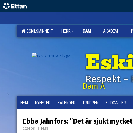
ESKILSMINNE IF
HERR
DAM
AKADEMI
Esk
Respekt – 
Dam A
HEM
NYHETER
KALENDER
TRUPPEN
BILDGALLERI
Ebba Jahnfors: ”Det är sjukt mycket 
2024-05-18 14:58