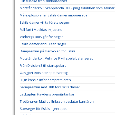
Elin tillbaka från skidparadiset
Motståndarkoll: Skepplanda BTK - pingisklubben som saknar 
Målexplosion när Eskils damer imponerade
Eskils damer vill ta första segern
Full fart i Matildas liv just nu
Varbergs BoIS går för seger
Eskils damer ännu utan seger
Dampremiär på Harlyckan för Eskils
Motståndarkoll: Vellinge IF vill spela balanserat
Från Division 3 till startspelare
Oavgjort trots stor spelövertag
Lugn känsla inför dampremiären
Seriepremiär mot HBK för Eskils damer
Lagkapten Haydens premiärtankar
Trotjänaren Matilda Eriksson avslutar karriären
Storseger för Eskils i genrepet