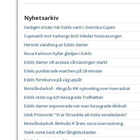
Nyhetsarkiv
Gedigen insats när Eskils vann i Svenska Cupen
Cupmatch mot Varbergs BoIS inleder höstsäsongen
Heroisk vändning av Eskils damer
Nova Karlsson hyllar glädjen i Eskils
Eskils damer vill avsluta vårsäsongen starkt
Eskils punkterade matchen på 28 minuter
Eskils formkurva på väg uppåt
Motståndarkoll - Alingsås KIK nykomling som överraskat
Eskils reste sig och besegrade Trollhättan
Eskils damer imponerade när man besegrade Älmhult
Iztok Pristovnik: ”Vi är försedda att möta serieledaren”
Motståndarkoll: Älmhults IF årets stora överraskning
Stark come back efter långtidsskadan