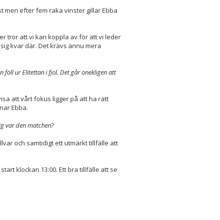
st men efter fem raka vinster gillar Ebba
r tror att vi kan koppla av för att vi leder
lla sig kvar där. Det krävs ännu mera
l ur Elitettan i fjol. Det går onekligen att
sa att vårt fokus ligger på att ha rätt
enar Ebba.
ig var den matchen?
var och samtidigt ett utmärkt tillfälle att
 klockan 13:00. Ett bra tillfälle att se