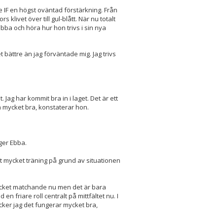
 IF en högst oväntad förstärkning. Från
 klivet över till gul-blått. När nu totalt
bba och höra hur hon trivs i sin nya
t bättre än jag förväntade mig. Jag trivs
 Jag har kommit bra in i laget. Det är ett
a mycket bra, konstaterar hon.
äger Ebba.
lt mycket träning på grund av situationen
 mycket matchande nu men det är bara
 en friare roll centralt på mittfältet nu. I
tycker jag det fungerar mycket bra,