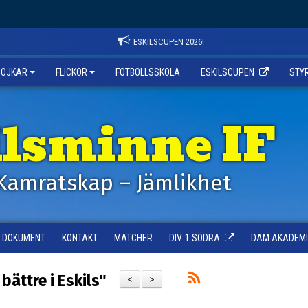
ESKILSCUPEN 2026!
POJKAR
FLICKOR
FOTBOLLSSKOLA
ESKILSCUPEN
STY
ilsminne IF
Kamratskap – Jämlikhet
DOKUMENT
KONTAKT
MATCHER
DIV. 1 SÖDRA
DAM AKADEMI -
bättre i Eskils"
<
>