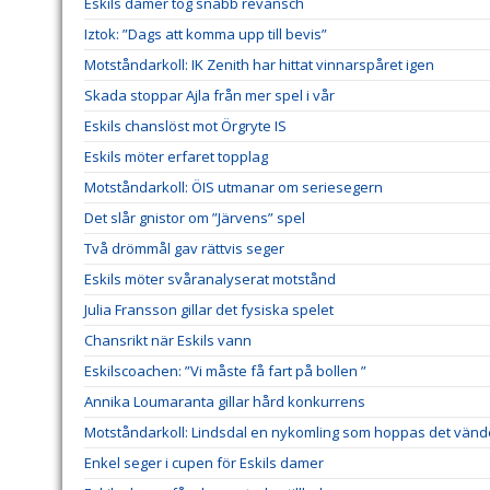
Eskils damer tog snabb revansch
Iztok: ”Dags att komma upp till bevis”
Motståndarkoll: IK Zenith har hittat vinnarspåret igen
Skada stoppar Ajla från mer spel i vår
Eskils chanslöst mot Örgryte IS
Eskils möter erfaret topplag
Motståndarkoll: ÖIS utmanar om seriesegern
Det slår gnistor om ”Järvens” spel
Två drömmål gav rättvis seger
Eskils möter svåranalyserat motstånd
Julia Fransson gillar det fysiska spelet
Chansrikt när Eskils vann
Eskilscoachen: ”Vi måste få fart på bollen ”
Annika Loumaranta gillar hård konkurrens
Motståndarkoll: Lindsdal en nykomling som hoppas det vänd
Enkel seger i cupen för Eskils damer