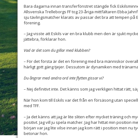
Bara dagarna innan transferfönstret stängde fick Eskilsminne
Allsvenska Trelleborgs FF tog 23-åriga mittfältaren Ebba Jahnfors
sju tävlingsmatcher klarats av passar det bra att tempen på E
förening.
– Jag visste att Eskils var en bra klubb men den är sjukt mycke
jättebra, förklarar hon.
Vad är det som du gillar med klubben?
– För det första är det en förening med bra människor överallt.
härligt gott gäng tjejer. Dessutom är dynamiken med tränarn
Du ångrar med andra ord inte flytten gissar vi?
– Nej definitivt inte. Det känns som jag verkligen hittat rätt, s
När hon kom till Eskils var det från en försäsong utan speciel
med TFF.
– Ja det känns att jag är lite sliten efter mycket träning och
positivt. Jag vill ju spela matcher. Jag har hittat min position med
början var jag lite vilse innan jag kom rätt i position men nu 
betonar hon.