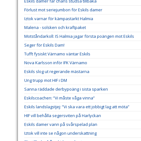
Eskils damer får chans studsa tillbaka
Förlust mot seriejumbon för Eskils damer
Iztok varnar för kämpastarkt Halmia
Malena - solsken och kraftpaket
Motståndarkoll: IS Halmia jagar första poängen mot Eskils
Seger för Eskils Dam!
Tufft fysiskt Värnamo väntar Eskils
Nova Karlsson inför IFK Värnamo
Eskils slog ut regerande mästarna
Ung trupp mot HIF i DM
Sanna räddade derbypoäng i sista sparken
Eskilscoachen: ”Vi måste våga vinna”
Eskils landslagstjej: ”Vi ska vara ett jobbigt lag att möta”
HIF vill behålla segersviten på Harlyckan
Eskils damer vann på svårspelad plan
Iztok vill inte se någon underskattning