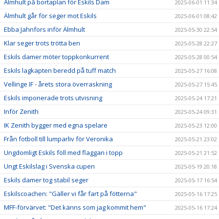
Älmhult på bortaplan för Eskils Dam
2025-06-01 11:34
Älmhult går för seger mot Eskils
2025-06-01 08:42
Ebba Jahnfors inför Älmhult
2025-05-30 22:54
Klar seger trots trötta ben
2025-05-28 22:27
Eskils damer möter toppkonkurrent
2025-05-28 00:54
Eskils lagkapten beredd på tuff match
2025-05-27 16:08
Vellinge IF - årets stora överraskning
2025-05-27 15:45
Eskils imponerade trots utvisning
2025-05-24 17:21
Inför Zenith
2025-05-24 09:31
IK Zenith bygger med egna spelare
2025-05-23 12:00
Från fotboll till lumparliv för Veronika
2025-05-21 23:02
Ungdomligt Eskils föll med flaggan i topp
2025-05-21 21:52
Ungt Eskilslag i Svenska cupen
2025-05-19 20:18
Eskils damer tog stabil seger
2025-05-17 16:54
Eskilscoachen: "Gäller vi får fart på fötterna"
2025-05-16 17:25
MFF-förvärvet: "Det känns som jag kommit hem"
2025-05-16 17:24