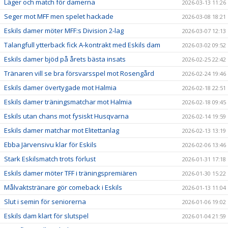
Läger och match för damerna
2026-03-13 11:26
Seger mot MFF men spelet hackade
2026-03-08 18:21
Eskils damer möter MFF:s Division 2-lag
2026-03-07 12:13
Talangfull ytterback fick A-kontrakt med Eskils dam
2026-03-02 09:52
Eskils damer bjöd på årets bästa insats
2026-02-25 22:42
Tränaren vill se bra försvarsspel mot Rosengård
2026-02-24 19:46
Eskils damer övertygade mot Halmia
2026-02-18 22:51
Eskils damer träningsmatchar mot Halmia
2026-02-18 09:45
Eskils utan chans mot fysiskt Husqvarna
2026-02-14 19:59
Eskils damer matchar mot Elitettanlag
2026-02-13 13:19
Ebba Järvensivu klar för Eskils
2026-02-06 13:46
Stark Eskilsmatch trots förlust
2026-01-31 17:18
Eskils damer möter TFF i träningspremiären
2026-01-30 15:22
Målvaktstränare gör comeback i Eskils
2026-01-13 11:04
Slut i semin för seniorerna
2026-01-06 19:02
Eskils dam klart för slutspel
2026-01-04 21:59