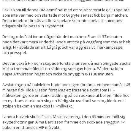
Eskils kom till denna DM-semifinal med ett rejält roterat lag. Sju spelare
som inte var med och startade mot Örgryte senast fick börja matchen.
Detta innebar förstås att flera spelare som inte spelat tillsammans
tidigare skulle passa in i systemet.
Det tog också tid innan något hände i matchen. Fram till 37 minuten
hade det varit mera underhållande att titta på väggfärg som torkar helt
ärligt. HIF spelade smart. Låg lågt och var aggressivt i närkampsspel
och presspel.
Det var också HIF som skapade första chansen då man tvingade Sacha
Micha i hemmamålet till en räddning som gav hörna. På denna kom
Kajsa Arthursson högst och nickade snyggt in 0-1 i 38 minuten.
Avslutningen på halvleken hade onekligen förtjänat ett hemmamål. I 45
minuten fick Tllde Olsson först iväg ett fräsande skott som HIF-
målvakten gjorde en stark räddning på och boxade ut bollen. Tilde fick
en ny chans direkt och slog en härlig skruvad boll som tog klockrent i
stolpen bakom en maktlös HIF-målvakt.
I andra halvlek skulle Eskils få sin kvittering. I den 69 minuten höll sig
skyttedrottningen Alma Bertilsson framme och skickade snyggt in 1-1
bakom en chanslös HIF-målvakt.