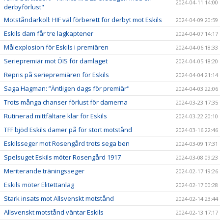
2024-04-11 14:00
derbyförlust"
Motståndarkoll: HIF väl förberett för derbyt mot Eskils
2024-04-09 20:59
Eskils dam får tre lagkaptener
2024-04-07 14:17
Målexplosion för Eskils i premiären
2024-04-06 18:33
Seriepremiär mot ÖIS för damlaget
2024-04-05 18:20
Repris på seriepremiären för Eskils
2024-04-04 21:14
Saga Hagman: ”Äntligen dags för premiär"
2024-04-03 22:06
Trots många chanser förlust för damerna
2024-03-23 17:35
Rutinerad mittfältare klar för Eskils
2024-03-22 20:10
TFF bjöd Eskils damer på för stort motstånd
2024-03-16 22:46
Eskilsseger mot Rosengård trots sega ben
2024-03-09 17:31
Spelsuget Eskils möter Rosengård 1917
2024-03-08 09:23
Meriterande träningsseger
2024-02-17 19:26
Eskils möter Elitettanlag
2024-02-17 00:28
Stark insats mot Allsvenskt motstånd
2024-02-14 23:44
Allsvenskt motstånd väntar Eskils
2024-02-13 17:17