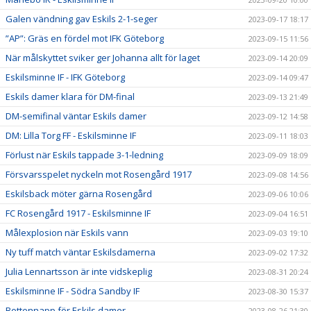
Galen vändning gav Eskils 2-1-seger
2023-09-17 18:17
”AP”: Gräs en fördel mot IFK Göteborg
2023-09-15 11:56
När målskyttet sviker ger Johanna allt för laget
2023-09-14 20:09
Eskilsminne IF - IFK Göteborg
2023-09-14 09:47
Eskils damer klara för DM-final
2023-09-13 21:49
DM-semifinal väntar Eskils damer
2023-09-12 14:58
DM: Lilla Torg FF - Eskilsminne IF
2023-09-11 18:03
Förlust när Eskils tappade 3-1-ledning
2023-09-09 18:09
Försvarsspelet nyckeln mot Rosengård 1917
2023-09-08 14:56
Eskilsback möter gärna Rosengård
2023-09-06 10:06
FC Rosengård 1917 - Eskilsminne IF
2023-09-04 16:51
Målexplosion när Eskils vann
2023-09-03 19:10
Ny tuff match väntar Eskilsdamerna
2023-09-02 17:32
Julia Lennartsson är inte vidskeplig
2023-08-31 20:24
Eskilsminne IF - Södra Sandby IF
2023-08-30 15:37
Bottennapp för Eskils damer
2023-08-26 21:30