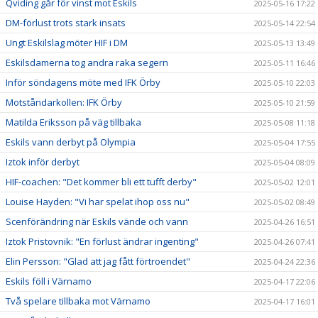
Qviding går för vinst mot Eskils
2025-05-16 17:22
DM-förlust trots stark insats
2025-05-14 22:54
Ungt Eskilslag möter HIF i DM
2025-05-13 13:49
Eskilsdamerna tog andra raka segern
2025-05-11 16:46
Inför söndagens möte med IFK Örby
2025-05-10 22:03
Motståndarkollen: IFK Örby
2025-05-10 21:59
Matilda Eriksson på väg tillbaka
2025-05-08 11:18
Eskils vann derbyt på Olympia
2025-05-04 17:55
Iztok inför derbyt
2025-05-04 08:09
HIF-coachen: "Det kommer bli ett tufft derby"
2025-05-02 12:01
Louise Hayden: "Vi har spelat ihop oss nu"
2025-05-02 08:49
Scenförändring när Eskils vände och vann
2025-04-26 16:51
Iztok Pristovnik: "En förlust ändrar ingenting"
2025-04-26 07:41
Elin Persson: "Glad att jag fått förtroendet"
2025-04-24 22:36
Eskils föll i Värnamo
2025-04-17 22:06
Två spelare tillbaka mot Värnamo
2025-04-17 16:01