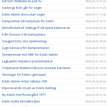
Full fart i Matildas liv just nu
2026-04-15 21:25
Varbergs BoIS går för seger
2026-04-15 15:25
Eskils damer ännu utan seger
2026-04-11 17:43
Dampremiär på Harlyckan för Eskils
2026-04-10 18:12
Motståndarkoll: Vellinge IF vill spela balanserat
2026-04-09 22:18
Från Division 3 till startspelare
2026-04-08 13:44
Oavgjort trots stor spelövertag
2026-04-03 18:34
Lugn känsla inför dampremiären
2026-04-02 14:23
Seriepremiär mot HBK för Eskils damer
2026-04-01 16:11
Lagkapten Haydens premiärtankar
2026-03-31 16:15
Trotjänaren Matilda Eriksson avslutar karriären
2026-03-30 16:33
Storseger för Eskils i genrepet
2026-03-27 23:06
Eskils damer möter Hittarp i DM
2026-03-26 20:43
Imponerande insats av Eskils damlag
2026-03-21 20:25
Ny match mot Rosengård 1917
2026-03-20 21:43
Eskils mötte ett bättre Jitex
2026-03-14 18:52