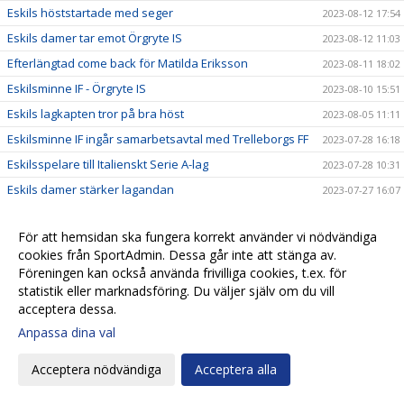
Eskils höststartade med seger
2023-08-12 17:54
Eskils damer tar emot Örgryte IS
2023-08-12 11:03
Efterlängtad come back för Matilda Eriksson
2023-08-11 18:02
Eskilsminne IF - Örgryte IS
2023-08-10 15:51
Eskils lagkapten tror på bra höst
2023-08-05 11:11
Eskilsminne IF ingår samarbetsavtal med Trelleborgs FF
2023-07-28 16:18
Eskilsspelare till Italienskt Serie A-lag
2023-07-28 10:31
Eskils damer stärker lagandan
2023-07-27 16:07
Eskils orkade inte stå emot starkt MFF
2023-06-30 22:56
För att hemsidan ska fungera korrekt använder vi nödvändiga
Eskilsminne IF - Malmö FF
2023-06-26 15:03
cookies från SportAdmin. Dessa går inte att stänga av.
Eskilstalang till Allsvenskan
2023-06-26 11:35
Föreningen kan också använda frivilliga cookies, t.ex. för
Eskilscoachen vill bibehålla hemmaformen
statistik eller marknadsföring. Du väljer själv om du vill
2023-06-21 23:08
acceptera dessa.
Eskilsminne IF - Onsala BK
2023-06-21 11:47
Anpassa dina val
Motståndarkollen: Skadedrabbat Onsala har presterat
2023-06-20 20:26
bra
Acceptera nödvändiga
Acceptera alla
Maja trivs på sin backposition
2023-06-20 18:04