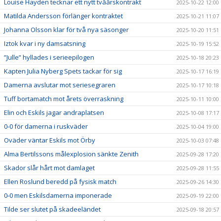
Louise Hayden tecknar ett nytt tvåårskontrakt
2025-10-22 12:00
Matilda Andersson förlänger kontraktet
2025-10-21 11:07
Johanna Olsson klar för två nya säsonger
2025-10-20 11:51
Iztok kvar i ny damsatsning
2025-10-19 15:52
”Julle” hyllades i serieepilogen
2025-10-18 20:23
Kapten Julia Nyberg Spets tackar för sig
2025-10-17 16:19
Damerna avslutar mot seriesegraren
2025-10-17 10:18
Tuff bortamatch mot årets överraskning
2025-10-11 10:00
Elin och Eskils jagar andraplatsen
2025-10-08 17:17
0-0 för damerna i ruskväder
2025-10-04 19:00
Oväder väntar Eskils mot Örby
2025-10-03 07:48
Alma Bertilssons målexplosion sänkte Zenith
2025-09-28 17:20
Skador slår hårt mot damlaget
2025-09-28 11:55
Ellen Roslund beredd på fysisk match
2025-09-26 14:30
0-0 men Eskilsdamerna imponerade
2025-09-19 22:00
Tilde ser slutet på skadeeländet
2025-09-18 20:57