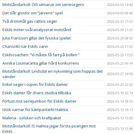
Motståndarkoll: ÖIS utmanar om seriesegern
2026-06-05 14:43
Det slår gnistor om ”Järvens” spel
2026-06-03 08:48
Två drömmål gav rättvis seger
2026-05-31 17:57
Eskils möter svåranalyserat motstånd
2026-05-30 21:33
Julia Fransson gillar det fysiska spelet
2026-05-29 08:53
Chansrikt när Eskils vann
2026-05-23 17:20
Eskilscoachen: ”Vi måste få fart på bollen ”
2026-05-22 17:23
Annika Loumaranta gillar hård konkurrens
2026-05-22 09:19
Motståndarkoll: Lindsdal en nykomling som hoppas det
2026-05-21 14:56
vänder
Enkel seger i cupen för Eskils damer
2026-05-20 22:29
Eskils damer får chans studsa tillbaka
2026-05-19 22:14
Förlust mot seriejumbon för Eskils damer
2026-05-14 18:55
Iztok varnar för kämpastarkt Halmia
2026-05-13 16:17
Malena - solsken och kraftpaket
2026-05-13 15:30
Motståndarkoll: IS Halmia jagar första poängen mot
2026-05-13 13:48
Eskils