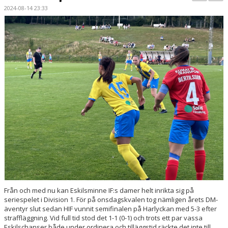
BILDGALLERI
2024-08-14 23:33
DOKUMENT
KONTAKT
MATCHER
DIV. 1 SÖDRA
DAM AKADEMI - DIVISION 2
Från och med nu kan Eskilsminne IF:s damer helt inrikta sig på
seriespelet i Division 1. För på onsdagskvalen tog nämligen årets DM-
äventyr slut sedan HIF vunnit semifinalen på Harlyckan med 5-3 efter
straffläggning. Vid full tid stod det 1-1 (0-1) och trots ett par vassa
Eskilschanser både under ordinera och tilläggstid räckte det inte till.