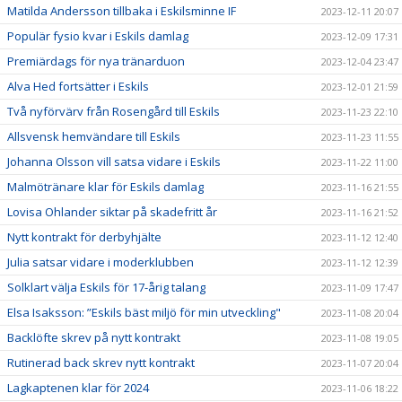
Matilda Andersson tillbaka i Eskilsminne IF
2023-12-11 20:07
Populär fysio kvar i Eskils damlag
2023-12-09 17:31
Premiärdags för nya tränarduon
2023-12-04 23:47
Alva Hed fortsätter i Eskils
2023-12-01 21:59
Två nyförvärv från Rosengård till Eskils
2023-11-23 22:10
Allsvensk hemvändare till Eskils
2023-11-23 11:55
Johanna Olsson vill satsa vidare i Eskils
2023-11-22 11:00
Malmötränare klar för Eskils damlag
2023-11-16 21:55
Lovisa Ohlander siktar på skadefritt år
2023-11-16 21:52
Nytt kontrakt för derbyhjälte
2023-11-12 12:40
Julia satsar vidare i moderklubben
2023-11-12 12:39
Solklart välja Eskils för 17-årig talang
2023-11-09 17:47
Elsa Isaksson: ”Eskils bäst miljö för min utveckling"
2023-11-08 20:04
Backlöfte skrev på nytt kontrakt
2023-11-08 19:05
Rutinerad back skrev nytt kontrakt
2023-11-07 20:04
Lagkaptenen klar för 2024
2023-11-06 18:22