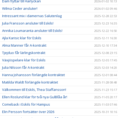
Dam flyttar till Harlyckan
2026-01-02 10:13
Wilma Ceder ansluter!
2026-01-02 09:46
Intressant mix i damernas Salutenlag
2025-12-28 22:53
Julia Fransson ansluter till Eskils!
2025-12-23 16:35
Annika Loumaranta ansluter till Eskils!
2025-12-22 16:50
Ajla Karisic klar för Eskils
2025-12-11 16:30
Alma Manner får A-kontrakt
2025-12-10 17:34
Tjejduo får lärlingskontrakt
2025-12-08 23:15
Växjöspelare klar för Eskils
2025-12-05 17:45
Julia Nilsson får A-kontrakt
2025-12-03 14:20
Hanna Johansson förlängde kontraktet
2025-12-01 08:44
Matilda Waldt förlängde kontraktet
2025-11-28 08:48
Välkommen till Eskils, Thea Staffansson!
2025-11-23 15:17
Ellen Roslund klar för två nya GulBlåa år!
2025-11-05 20:17
Comeback i Eskils för Hampus
2025-11-03 07:46
Elin Persson fortsätter över 2026
2025-10-31 10:16