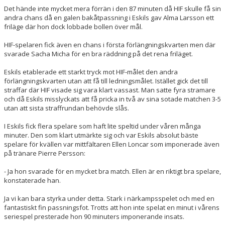
Det hände inte mycket mera förrän i den 87 minuten då HIF skulle få sin
andra chans då en galen bakåtpassning i Eskils gav Alma Larsson ett
friläge där hon dock lobbade bollen över mål.
HIF-spelaren fick även en chans i första förlängningskvarten men där
svarade Sacha Micha för en bra räddning på det rena friläget.
Eskils etablerade ett starkt tryck mot HIF-målet den andra
förlängningskvarten utan att få till ledningsmålet. Istället gick det till
straffar där HIF visade sig vara klart vassast. Man satte fyra stramare
och då Eskils misslyckats att få pricka in två av sina sotade matchen 3-5
utan att sista straffrundan behövde slås.
I Eskils fick flera spelare som haft lite speltid under våren många
minuter. Den som klart utmärkte sig och var Eskils absolut bäste
spelare för kvällen var mittfältaren Ellen Loncar som imponerade även
på tränare Pierre Persson:
- Ja hon svarade för en mycket bra match. Ellen är en riktigt bra spelare,
konstaterade han.
Ja vi kan bara styrka under detta. Stark i närkampsspelet och med en
fantastiskt fin passningsfot. Trotts att hon inte spelat en minut i vårens
seriespel presterade hon 90 minuters imponerande insats.