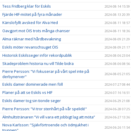
Tess Fridberg klar för Eskils
2024-08-14 15:59
Fjärde HIF-mötet på fyra månader
2024-08-13 20:39
Känslofyllt avsked för Alva Hed
2024-08-11 18:57
Oavgjort mot ÖIS trots många chanser
2024-08-11 18:36
Alma räknar med hårdbevakning
2024-08-09 21:29
Eskils möter revanschsuget ÖIS
2024-08-09 21:17
Historisk Eskilsseger inför rekordpublik
2024-08-06 23:04
Skadeproblem historia nu vill Tilde bidra
2024-08-06 08:56
Pierre Persson: ”Vi fokuserar på vårt spel inte på
2024-08-05 21:05
derbynerver"
Eskils damer dominerade men föll
2024-07-27 08:44
Planer på att se Eskils vs HIF
2024-07-16 16:51
Eskils damer tog sin tionde seger
2024-06-29 21:08
Pierre Persson: ”Vi tror stenhårt på vår spelidé"
2024-06-28 07:25
Älmhultstränaren ”Vi vill vara ett jobbigt lag att möta”
2024-06-27 13:36
Nova Karlsson: ”Självförtroende och ödmjukhet i
2024-06-26 11:54
truppen"