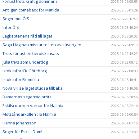
Förlust trots kraftig dominans
2025-08-06 08:59
Äntligen comeback för Matilda
2025-08-05 01:26
Seger mot ÖIS
2025-06-28 16:57
Inför ÖIS
2025-06-28 10:24
Lagkaptenens råd till laget
2025-06-27 20:02
Saga Hagman missar resten av säsongen
2025-06-26 09:10
Trots förlust en heroisk insats
2025-06-22 16:29
Julia trivs som underdog
2025-06-22 08:12
Iztok inför IFK Göteborg
2025-06-22 08:03
Iztok inför Bromölla
2025-06-15 10:41
Nova vill se laget studsa tillbaka
2025-06-15 10:05
Damernas segerrad bröts
2025-06-06 20:55
Eskilscoachen varnar för Halmia
2025-06-05 22:14
Motståndarkollen : IS Halmia
2025-06-05 00:54
Hanna Johansson
2025-06-04 07:15
Seger för Eskils Dam!
2025-06-01 21:39