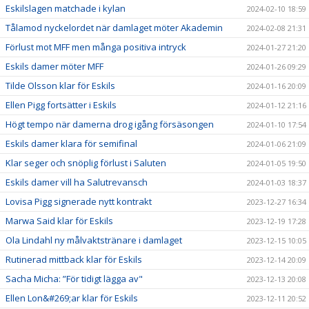
Eskilslagen matchade i kylan
2024-02-10 18:59
Tålamod nyckelordet när damlaget möter Akademin
2024-02-08 21:31
Förlust mot MFF men många positiva intryck
2024-01-27 21:20
Eskils damer möter MFF
2024-01-26 09:29
Tilde Olsson klar för Eskils
2024-01-16 20:09
Ellen Pigg fortsätter i Eskils
2024-01-12 21:16
Högt tempo när damerna drog igång försäsongen
2024-01-10 17:54
Eskils damer klara för semifinal
2024-01-06 21:09
Klar seger och snöplig förlust i Saluten
2024-01-05 19:50
Eskils damer vill ha Salutrevansch
2024-01-03 18:37
Lovisa Pigg signerade nytt kontrakt
2023-12-27 16:34
Marwa Said klar för Eskils
2023-12-19 17:28
Ola Lindahl ny målvaktstränare i damlaget
2023-12-15 10:05
Rutinerad mittback klar för Eskils
2023-12-14 20:09
Sacha Micha: ”För tidigt lägga av"
2023-12-13 20:08
Ellen Lon&#269;ar klar för Eskils
2023-12-11 20:52