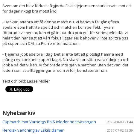
Även om det blev förlust så gjorde Eskilstjejerna en stark insats mot ett
för dagen riktigt bra motstånd.
- Det var jättebra att få denna match nu. Vi behöva få igång flera
spelare som haft lite speltid och matchen kom perfekt. Tyvärr
förlorade vi men nu kan vi gå in hundra procent för seriespelet där vi
hela tiden har sagt att vårt fokus ligger. Nu behöver vi inte splittra oss
på cupen och DM, sa Pierre efter matchen.
- Tjejerna jobbade bra i dag. Det är inte lätt att plötsligt hamna med
många nya bekantskaper i laget. Nu ska vi fortsätta vara ödmjuka och
jobba på det vi kan. Vi förlorade inte själva matchen utan det var i det
lotteri som straffläggningar är som vi föll, konstaterar han.
Text och bild: Lasse Möller
Nyhetsarkiv
Cupmatch mot Varbergs BoIS inleder höstsäsongen
2026-08-03 21:44
Heroisk vändning av Eskils damer
2026-07-02 23:39