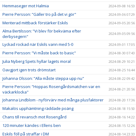
Hemmaseger mot Halmia
2024-09-08 16:53
Pierre Persson: ”Gäller tro på det vi gör"
2024-09-06 07:29
Meriterad mittback förstärker Eskils
2024-09-05 20:56
Alma Bertilsson: ”Vi blev för bekväma efter
2024-09-05 09:56
derbysegern"
Lyckad rockad när Eskils vann med 5-0
2024-09-01 17:05
Pierre Persson: ”Vi måste back to basic"
2024-08-30 07:43
Julia Nyberg Spets hyllar lagets moral
2024-08-29 10:21
Oavgjort igen trots drömstart
2024-08-25 16:44
Johanna Olsson: ”Alla måste steppa upp nu"
2024-08-22 09:42
Pierre Persson: ”Hoppas Rosengårdsmatchen var en
2024-08-21 20:56
väckarklocka"
Johanna Lindblom - nyförvärv med många plusfaktorer
2024-08-20 17:36
Makalös upphämtning räddade poäng
2024-08-18 15:50
Chans till revansch mot Rosengård
2024-08-16 14:22
120 minuter kändes i Ellens ben
2024-08-15 12:26
Eskils föll på straffar i DM
2024-08-14 23:33