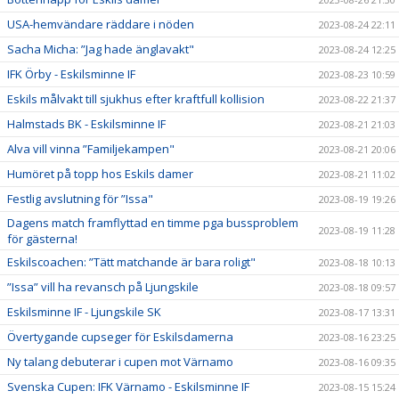
USA-hemvändare räddare i nöden
2023-08-24 22:11
Sacha Micha: ”Jag hade änglavakt"
2023-08-24 12:25
IFK Örby - Eskilsminne IF
2023-08-23 10:59
Eskils målvakt till sjukhus efter kraftfull kollision
2023-08-22 21:37
Halmstads BK - Eskilsminne IF
2023-08-21 21:03
Alva vill vinna ”Familjekampen"
2023-08-21 20:06
Humöret på topp hos Eskils damer
2023-08-21 11:02
Festlig avslutning för ”Issa"
2023-08-19 19:26
Dagens match framflyttad en timme pga bussproblem
2023-08-19 11:28
för gästerna!
Eskilscoachen: ”Tätt matchande är bara roligt"
2023-08-18 10:13
”Issa” vill ha revansch på Ljungskile
2023-08-18 09:57
Eskilsminne IF - Ljungskile SK
2023-08-17 13:31
Övertygande cupseger för Eskilsdamerna
2023-08-16 23:25
Ny talang debuterar i cupen mot Värnamo
2023-08-16 09:35
Svenska Cupen: IFK Värnamo - Eskilsminne IF
2023-08-15 15:24