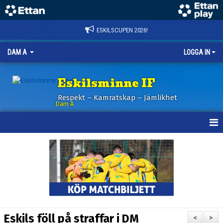
ESKILSCUPEN 2026!
DAM A
LOGGA IN
Eskilsminne IF
Respekt – Kamratskap – Jämlikhet
Dam A
HEM
NYHETER
KALENDER
TRUPPEN
Eskils föll på straffar i DM
<
>