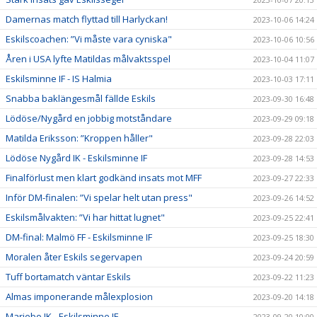
Damernas match flyttad till Harlyckan!
2023-10-06 14:24
Eskilscoachen: ”Vi måste vara cyniska"
2023-10-06 10:56
Åren i USA lyfte Matildas målvaktsspel
2023-10-04 11:07
Eskilsminne IF - IS Halmia
2023-10-03 17:11
Snabba baklängesmål fällde Eskils
2023-09-30 16:48
Lödöse/Nygård en jobbig motståndare
2023-09-29 09:18
Matilda Eriksson: ”Kroppen håller"
2023-09-28 22:03
Lödöse Nygård IK - Eskilsminne IF
2023-09-28 14:53
Finalförlust men klart godkänd insats mot MFF
2023-09-27 22:33
Inför DM-finalen: ”Vi spelar helt utan press"
2023-09-26 14:52
Eskilsmålvakten: ”Vi har hittat lugnet"
2023-09-25 22:41
DM-final: Malmö FF - Eskilsminne IF
2023-09-25 18:30
Moralen åter Eskils segervapen
2023-09-24 20:59
Tuff bortamatch väntar Eskils
2023-09-22 11:23
Almas imponerande målexplosion
2023-09-20 14:18
Mariebo IK - Eskilsminne IF
2023-09-20 10:00