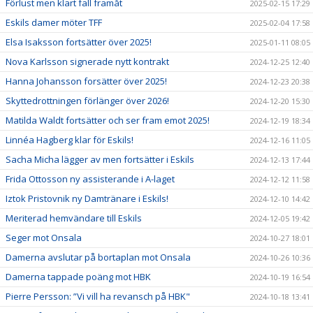
Förlust men klart fall framåt
2025-02-15 17:29
Eskils damer möter TFF
2025-02-04 17:58
Elsa Isaksson fortsätter över 2025!
2025-01-11 08:05
Nova Karlsson signerade nytt kontrakt
2024-12-25 12:40
Hanna Johansson forsätter över 2025!
2024-12-23 20:38
Skyttedrottningen förlänger över 2026!
2024-12-20 15:30
Matilda Waldt fortsätter och ser fram emot 2025!
2024-12-19 18:34
Linnéa Hagberg klar för Eskils!
2024-12-16 11:05
Sacha Micha lägger av men fortsätter i Eskils
2024-12-13 17:44
Frida Ottosson ny assisterande i A-laget
2024-12-12 11:58
Iztok Pristovnik ny Damtränare i Eskils!
2024-12-10 14:42
Meriterad hemvändare till Eskils
2024-12-05 19:42
Seger mot Onsala
2024-10-27 18:01
Damerna avslutar på bortaplan mot Onsala
2024-10-26 10:36
Damerna tappade poäng mot HBK
2024-10-19 16:54
Pierre Persson: ”Vi vill ha revansch på HBK"
2024-10-18 13:41