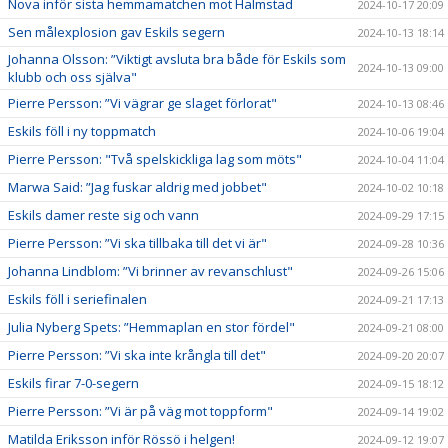
Nova inför sista hemmamatchen mot Halmstad
2024-10-17 20:09
Sen målexplosion gav Eskils segern
2024-10-13 18:14
Johanna Olsson: ”Viktigt avsluta bra både för Eskils som
2024-10-13 09:00
klubb och oss själva"
Pierre Persson: ”Vi vägrar ge slaget förlorat"
2024-10-13 08:46
Eskils föll i ny toppmatch
2024-10-06 19:04
Pierre Persson: "Två spelskickliga lag som möts"
2024-10-04 11:04
Marwa Said: ”Jag fuskar aldrig med jobbet"
2024-10-02 10:18
Eskils damer reste sig och vann
2024-09-29 17:15
Pierre Persson: ”Vi ska tillbaka till det vi är"
2024-09-28 10:36
Johanna Lindblom: ”Vi brinner av revanschlust"
2024-09-26 15:06
Eskils föll i seriefinalen
2024-09-21 17:13
Julia Nyberg Spets: ”Hemmaplan en stor fördel"
2024-09-21 08:00
Pierre Persson: ”Vi ska inte krångla till det"
2024-09-20 20:07
Eskils firar 7-0-segern
2024-09-15 18:12
Pierre Persson: ”Vi är på väg mot toppform"
2024-09-14 19:02
Matilda Eriksson inför Rössö i helgen!
2024-09-12 19:07