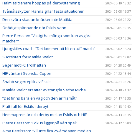
Halmias tränare hoppas på derbystämning
2024-05-10 13:32
Tvåmålsskytten Hanna gillar fasta situationer
2024-05-08 16:37
Den svåra skadan knäcker inte Matilda
2024-05-06 22:22
Onödigt spännande när Eskils vann
2024-05-05 19:15
Pierre Persson: ”Viktigt ha många som kan avgöra
2024-05-03 13:36
matcher"
Ljungskiles coach: ”Det kommer att bli en tuff match"
2024-05-02 15:24
Succéstart för Matilda Waldt
2024-05-01 19:02
Seger mot FC Trollhättan
2024-04-28 20:49
HIF väntar i Svenska Cupen
2024-04-22 13:44
Snabb segerreplik av Eskils
2024-04-21 08:26
Matilda Waldt ersätter avstängda Sacha Micha
2024-04-18 21:32
”Det finns bara en väg och den är framåt"
2024-04-17 13:35
Platt fall för Eskils i derbyt
2024-04-13 19:40
Hemmapremiär och derby mellan Eskils och HIF
2024-04-13 08:15
Pierre Persson: ”Fokus ligger på vårt spel"
2024-04-12 15:00
Alma Bertilsson: ”Vill inte fira 25-årsdagen med en