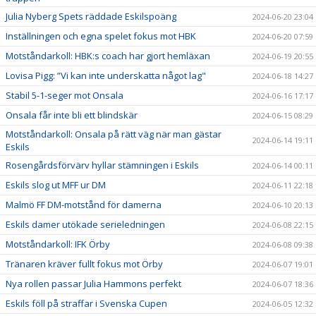
Julia Nyberg Spets räddade Eskilspoäng
2024-06-20 23:04
Inställningen och egna spelet fokus mot HBK
2024-06-20 07:59
Motståndarkoll: HBK:s coach har gjort hemläxan
2024-06-19 20:55
Lovisa Pigg: ”Vi kan inte underskatta något lag"
2024-06-18 14:27
Stabil 5-1-seger mot Onsala
2024-06-16 17:17
Onsala får inte bli ett blindskär
2024-06-15 08:29
Motståndarkoll: Onsala på rätt väg när man gästar
2024-06-14 19:11
Eskils
Rosengårdsförvärv hyllar stämningen i Eskils
2024-06-14 00:11
Eskils slog ut MFF ur DM
2024-06-11 22:18
Malmö FF DM-motstånd för damerna
2024-06-10 20:13
Eskils damer utökade serieledningen
2024-06-08 22:15
Motståndarkoll: IFK Örby
2024-06-08 09:38
Tränaren kräver fullt fokus mot Örby
2024-06-07 19:01
Nya rollen passar Julia Hammons perfekt
2024-06-07 18:36
Eskils föll på straffar i Svenska Cupen
2024-06-05 12:32