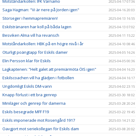
Motståndarkollen: IFK Värnamo
2025-04-17 07:36
Saga Hagman: "Vi är nere på Jorden igen"
2025-04-16 20:03
Storseger i hemmapremiären!
2025-04-13 16:55
Eskilstränaren har koll på båda lagen
2025-04-13 07:02
Besviken Alma vill ha revansch
2025-04-11 15:22
Motståndarkollen: HBK på en högre nivå i år
2025-04-10 08:46
Oturligt poängtapp för Eskils damer
2025-04-05 16:26
Elin Persson klar för Eskils
2025-04-05 00:36
Lagkaptenen: "Helt galet att premiärmöta ÖIS igen"
2025-04-04 16:23
Eskilscoachen vill ha glädjen i fotbollen
2025-04-04 16:17
Ungdomligt Eskils DM-vann
2025-04-02 23:15
Knapp förlust i ett bra genrep
2025-03-30 18:02
Miniläger och genrep för damerna
2025-03-28 20:24
Eskils besegrade MFF F19
2025-03-22 19:45
Eskils imponerade mot Rosengård 1917
2025-03-14 21:32
Oavgjort mot seriekollegan för Eskils dam
2025-03-08 20:02