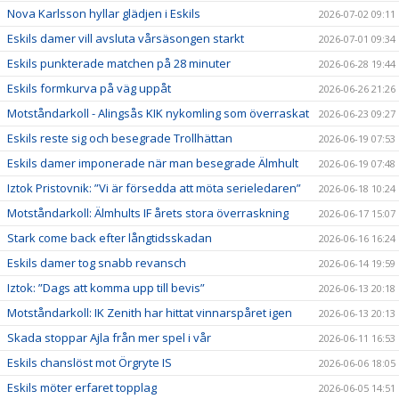
Nova Karlsson hyllar glädjen i Eskils
2026-07-02 09:11
Eskils damer vill avsluta vårsäsongen starkt
2026-07-01 09:34
Eskils punkterade matchen på 28 minuter
2026-06-28 19:44
Eskils formkurva på väg uppåt
2026-06-26 21:26
Motståndarkoll - Alingsås KIK nykomling som överraskat
2026-06-23 09:27
Eskils reste sig och besegrade Trollhättan
2026-06-19 07:53
Eskils damer imponerade när man besegrade Älmhult
2026-06-19 07:48
Iztok Pristovnik: ”Vi är försedda att möta serieledaren”
2026-06-18 10:24
Motståndarkoll: Älmhults IF årets stora överraskning
2026-06-17 15:07
Stark come back efter långtidsskadan
2026-06-16 16:24
Eskils damer tog snabb revansch
2026-06-14 19:59
Iztok: ”Dags att komma upp till bevis”
2026-06-13 20:18
Motståndarkoll: IK Zenith har hittat vinnarspåret igen
2026-06-13 20:13
Skada stoppar Ajla från mer spel i vår
2026-06-11 16:53
Eskils chanslöst mot Örgryte IS
2026-06-06 18:05
Eskils möter erfaret topplag
2026-06-05 14:51