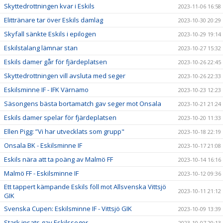
Skyttedrottningen kvar i Eskils
2023-11-06 16:58
Elittränare tar över Eskils damlag
2023-10-30 20:29
Skyfall sänkte Eskils i epilogen
2023-10-29 19:14
Eskilstalang lämnar stan
2023-10-27 15:32
Eskils damer går för fjärdeplatsen
2023-10-26 22:45
Skyttedrottningen vill avsluta med seger
2023-10-26 22:33
Eskilsminne IF - IFK Värnamo
2023-10-23 12:23
Säsongens bästa bortamatch gav seger mot Onsala
2023-10-21 21:24
Eskils damer spelar för fjärdeplatsen
2023-10-20 11:33
Ellen Pigg: ”Vi har utvecklats som grupp"
2023-10-18 22:19
Onsala BK - Eskilsminne IF
2023-10-17 21:08
Eskils nära att ta poäng av Malmö FF
2023-10-14 16:16
Malmö FF - Eskilsminne IF
2023-10-12 09:36
Ett tappert kämpande Eskils föll mot Allsvenska Vittsjö
2023-10-11 21:12
GIK
Svenska Cupen: Eskilsminne IF - Vittsjö GIK
2023-10-09 13:39
Stark insats gav Eskilsseger
2023-10-07 20:13