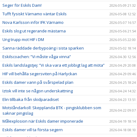
Seger för Eskils Dam!
2026-05-09 21:32
Tufft fysiskt Värnamo väntar Eskils
2026-05-08 12:52
Nova Karlsson inför IFK Värnamo
2026-05-07 16:57
Eskils slog ut regerande mästarna
2026-05-06 21:54
Ung trupp mot HIF i DM
2026-05-05 22:00
Sanna räddade derbypoäng i sista sparken
2026-05-02 18:14
Eskilscoachen: ”Vi måste våga vinna”
2026-04-30 12:56
Eskils landslagstjej: ”Vi ska vara ett jobbigt lag att möta”
2026-04-29 20:08
HIF vill behålla segersviten på Harlyckan
2026-04-29 09:46
Eskils damer vann på svårspelad plan
2026-04-25 18:24
Iztok vill inte se någon underskattning
2026-04-24 14:32
Elin tillbaka från skidparadiset
2026-04-23 13:51
Motståndarkoll: Skepplanda BTK - pingisklubben som
2026-04-22 09:07
saknar pingislag
Målexplosion när Eskils damer imponerade
2026-04-19 18:14
Eskils damer vill ta första segern
2026-04-18 08:10