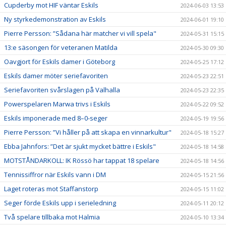
Cupderby mot HIF väntar Eskils
2024-06-03 13:53
Ny styrkedemonstration av Eskils
2024-06-01 19:10
Pierre Persson: ”Sådana här matcher vi vill spela"
2024-05-31 15:15
13:e säsongen för veteranen Matilda
2024-05-30 09:30
Oavgjort för Eskils damer i Göteborg
2024-05-25 17:12
Eskils damer möter seriefavoriten
2024-05-23 22:51
Seriefavoriten svårslagen på Valhalla
2024-05-23 22:35
Powerspelaren Marwa trivs i Eskils
2024-05-22 09:52
Eskils imponerade med 8–0-seger
2024-05-19 19:56
Pierre Persson: ”Vi håller på att skapa en vinnarkultur"
2024-05-18 15:27
Ebba Jahnfors: ”Det är sjukt mycket bättre i Eskils"
2024-05-18 14:58
MOTSTÅNDARKOLL: IK Rössö har tappat 18 spelare
2024-05-18 14:56
Tennissiffror när Eskils vann i DM
2024-05-15 21:56
Laget roteras mot Staffanstorp
2024-05-15 11:02
Seger förde Eskils upp i serieledning
2024-05-11 20:12
Två spelare tillbaka mot Halmia
2024-05-10 13:34