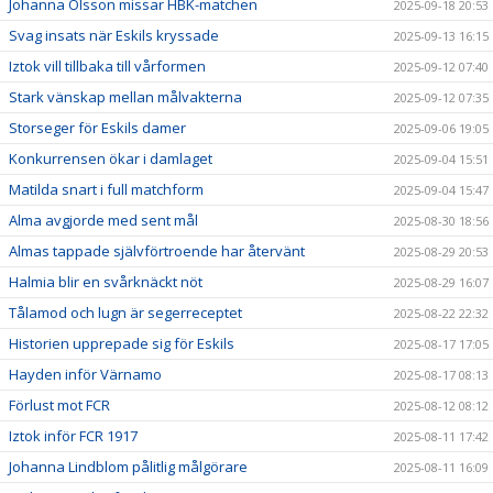
Johanna Olsson missar HBK-matchen
2025-09-18 20:53
Svag insats när Eskils kryssade
2025-09-13 16:15
Iztok vill tillbaka till vårformen
2025-09-12 07:40
Stark vänskap mellan målvakterna
2025-09-12 07:35
Storseger för Eskils damer
2025-09-06 19:05
Konkurrensen ökar i damlaget
2025-09-04 15:51
Matilda snart i full matchform
2025-09-04 15:47
Alma avgjorde med sent mål
2025-08-30 18:56
Almas tappade självförtroende har återvänt
2025-08-29 20:53
Halmia blir en svårknäckt nöt
2025-08-29 16:07
Tålamod och lugn är segerreceptet
2025-08-22 22:32
Historien upprepade sig för Eskils
2025-08-17 17:05
Hayden inför Värnamo
2025-08-17 08:13
Förlust mot FCR
2025-08-12 08:12
Iztok inför FCR 1917
2025-08-11 17:42
Johanna Lindblom pålitlig målgörare
2025-08-11 16:09