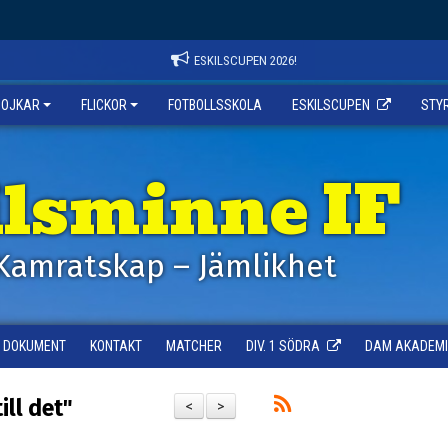
ESKILSCUPEN 2026!
POJKAR
FLICKOR
FOTBOLLSSKOLA
ESKILSCUPEN
STY
ilsminne IF
Kamratskap – Jämlikhet
DOKUMENT
KONTAKT
MATCHER
DIV. 1 SÖDRA
DAM AKADEMI -
ill det"
<
>