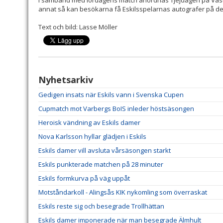
I samband med lördagens match anordnas Tjejdagen på Väste
annat så kan besökarna få Eskilsspelarnas autografer på de 
Text och bild: Lasse Möller
Nyhetsarkiv
Gedigen insats när Eskils vann i Svenska Cupen
Cupmatch mot Varbergs BoIS inleder höstsäsongen
Heroisk vändning av Eskils damer
Nova Karlsson hyllar glädjen i Eskils
Eskils damer vill avsluta vårsäsongen starkt
Eskils punkterade matchen på 28 minuter
Eskils formkurva på väg uppåt
Motståndarkoll - Alingsås KIK nykomling som överraskat
Eskils reste sig och besegrade Trollhättan
Eskils damer imponerade när man besegrade Älmhult