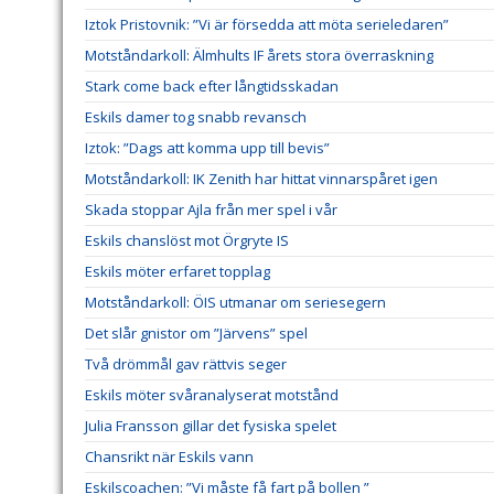
Iztok Pristovnik: ”Vi är försedda att möta serieledaren”
Motståndarkoll: Älmhults IF årets stora överraskning
Stark come back efter långtidsskadan
Eskils damer tog snabb revansch
Iztok: ”Dags att komma upp till bevis”
Motståndarkoll: IK Zenith har hittat vinnarspåret igen
Skada stoppar Ajla från mer spel i vår
Eskils chanslöst mot Örgryte IS
Eskils möter erfaret topplag
Motståndarkoll: ÖIS utmanar om seriesegern
Det slår gnistor om ”Järvens” spel
Två drömmål gav rättvis seger
Eskils möter svåranalyserat motstånd
Julia Fransson gillar det fysiska spelet
Chansrikt när Eskils vann
Eskilscoachen: ”Vi måste få fart på bollen ”