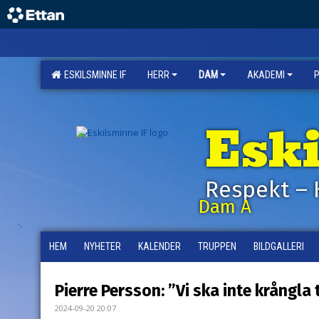
ESKILSMINNE IF
HERR
DAM
AKADEMI
Esk
Respekt – 
Dam A
HEM
NYHETER
KALENDER
TRUPPEN
BILDGALLERI
Pierre Persson: ”Vi ska inte krångla t
2024-09-20 20:07