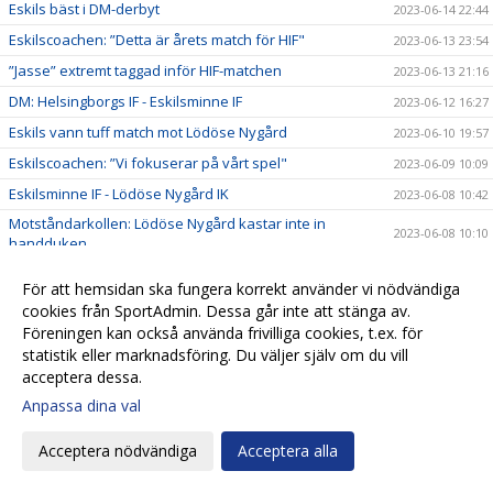
Eskils bäst i DM-derbyt
2023-06-14 22:44
Eskilscoachen: ”Detta är årets match för HIF"
2023-06-13 23:54
”Jasse” extremt taggad inför HIF-matchen
2023-06-13 21:16
DM: Helsingborgs IF - Eskilsminne IF
2023-06-12 16:27
Eskils vann tuff match mot Lödöse Nygård
2023-06-10 19:57
Eskilscoachen: ”Vi fokuserar på vårt spel"
2023-06-09 10:09
Eskilsminne IF - Lödöse Nygård IK
2023-06-08 10:42
Motståndarkollen: Lödöse Nygård kastar inte in
2023-06-08 10:10
handduken
Ellen Pigg gillar spännande motstånd
2023-06-07 22:32
För att hemsidan ska fungera korrekt använder vi nödvändiga
”Julle” hyllades för 200 matcher
2023-06-06 16:03
cookies från SportAdmin. Dessa går inte att stänga av.
Föreningen kan också använda frivilliga cookies, t.ex. för
Eskils besegrade Eskils med 5-0
2023-06-06 16:00
statistik eller marknadsföring. Du väljer själv om du vill
Eskils mot Eskils ännu en gång
2023-06-06 00:30
acceptera dessa.
Svenska Cupen-match mellan Dam A och Akademin!
2023-06-05 17:16
Anpassa dina val
Fasta situationer fällde Eskils
2023-06-03 19:55
Acceptera nödvändiga
Acceptera alla
Tuff match väntar mot seriefavorit
2023-06-02 11:04
Motståndarkollen: Hårdsatsande Halmia med 14