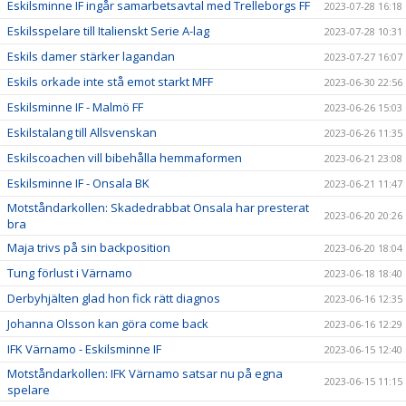
Eskilsminne IF ingår samarbetsavtal med Trelleborgs FF
2023-07-28 16:18
Eskilsspelare till Italienskt Serie A-lag
2023-07-28 10:31
Eskils damer stärker lagandan
2023-07-27 16:07
Eskils orkade inte stå emot starkt MFF
2023-06-30 22:56
Eskilsminne IF - Malmö FF
2023-06-26 15:03
Eskilstalang till Allsvenskan
2023-06-26 11:35
Eskilscoachen vill bibehålla hemmaformen
2023-06-21 23:08
Eskilsminne IF - Onsala BK
2023-06-21 11:47
Motståndarkollen: Skadedrabbat Onsala har presterat
2023-06-20 20:26
bra
Maja trivs på sin backposition
2023-06-20 18:04
Tung förlust i Värnamo
2023-06-18 18:40
Derbyhjälten glad hon fick rätt diagnos
2023-06-16 12:35
Johanna Olsson kan göra come back
2023-06-16 12:29
IFK Värnamo - Eskilsminne IF
2023-06-15 12:40
Motståndarkollen: IFK Värnamo satsar nu på egna
2023-06-15 11:15
spelare