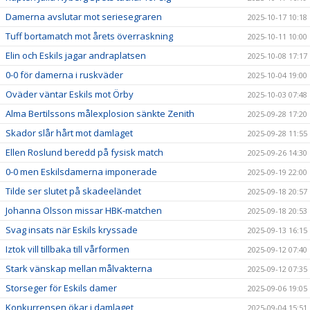
Damerna avslutar mot seriesegraren
2025-10-17 10:18
Tuff bortamatch mot årets överraskning
2025-10-11 10:00
Elin och Eskils jagar andraplatsen
2025-10-08 17:17
0-0 för damerna i ruskväder
2025-10-04 19:00
Oväder väntar Eskils mot Örby
2025-10-03 07:48
Alma Bertilssons målexplosion sänkte Zenith
2025-09-28 17:20
Skador slår hårt mot damlaget
2025-09-28 11:55
Ellen Roslund beredd på fysisk match
2025-09-26 14:30
0-0 men Eskilsdamerna imponerade
2025-09-19 22:00
Tilde ser slutet på skadeeländet
2025-09-18 20:57
Johanna Olsson missar HBK-matchen
2025-09-18 20:53
Svag insats när Eskils kryssade
2025-09-13 16:15
Iztok vill tillbaka till vårformen
2025-09-12 07:40
Stark vänskap mellan målvakterna
2025-09-12 07:35
Storseger för Eskils damer
2025-09-06 19:05
Konkurrensen ökar i damlaget
2025-09-04 15:51