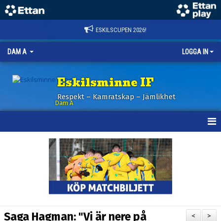
ESKILSCUPEN 2026!
DAM A
LOGGA IN
Eskilsminne IF
Respekt – Kamratskap – Jämlikhet
Dam A
HEM
NYHETER
KALENDER
TRUPPEN
Saga Hagman: "Vi är nere på
<
>