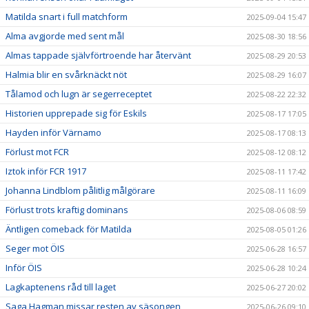
Matilda snart i full matchform
2025-09-04 15:47
Alma avgjorde med sent mål
2025-08-30 18:56
Almas tappade självförtroende har återvänt
2025-08-29 20:53
Halmia blir en svårknäckt nöt
2025-08-29 16:07
Tålamod och lugn är segerreceptet
2025-08-22 22:32
Historien upprepade sig för Eskils
2025-08-17 17:05
Hayden inför Värnamo
2025-08-17 08:13
Förlust mot FCR
2025-08-12 08:12
Iztok inför FCR 1917
2025-08-11 17:42
Johanna Lindblom pålitlig målgörare
2025-08-11 16:09
Förlust trots kraftig dominans
2025-08-06 08:59
Äntligen comeback för Matilda
2025-08-05 01:26
Seger mot ÖIS
2025-06-28 16:57
Inför ÖIS
2025-06-28 10:24
Lagkaptenens råd till laget
2025-06-27 20:02
Saga Hagman missar resten av säsongen
2025-06-26 09:10