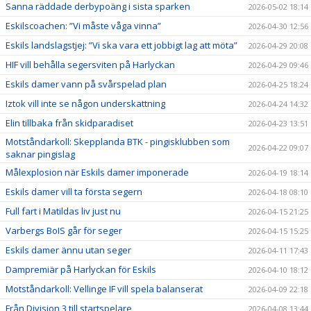
Sanna räddade derbypoäng i sista sparken
2026-05-02 18:14
Eskilscoachen: ”Vi måste våga vinna”
2026-04-30 12:56
Eskils landslagstjej: ”Vi ska vara ett jobbigt lag att möta”
2026-04-29 20:08
HIF vill behålla segersviten på Harlyckan
2026-04-29 09:46
Eskils damer vann på svårspelad plan
2026-04-25 18:24
Iztok vill inte se någon underskattning
2026-04-24 14:32
Elin tillbaka från skidparadiset
2026-04-23 13:51
Motståndarkoll: Skepplanda BTK - pingisklubben som
2026-04-22 09:07
saknar pingislag
Målexplosion när Eskils damer imponerade
2026-04-19 18:14
Eskils damer vill ta första segern
2026-04-18 08:10
Full fart i Matildas liv just nu
2026-04-15 21:25
Varbergs BoIS går för seger
2026-04-15 15:25
Eskils damer ännu utan seger
2026-04-11 17:43
Dampremiär på Harlyckan för Eskils
2026-04-10 18:12
Motståndarkoll: Vellinge IF vill spela balanserat
2026-04-09 22:18
Från Division 3 till startspelare
2026-04-08 13:44