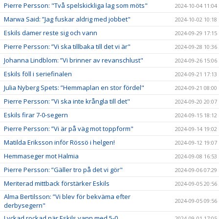
Pierre Persson: "Två spelskickliga lag som möts"
2024-10-04 11:04
Marwa Said: ”Jag fuskar aldrig med jobbet"
2024-10-02 10:18
Eskils damer reste sig och vann
2024-09-29 17:15
Pierre Persson: ”Vi ska tillbaka till det vi är"
2024-09-28 10:36
Johanna Lindblom: ”Vi brinner av revanschlust"
2024-09-26 15:06
Eskils föll i seriefinalen
2024-09-21 17:13
Julia Nyberg Spets: ”Hemmaplan en stor fördel"
2024-09-21 08:00
Pierre Persson: ”Vi ska inte krångla till det"
2024-09-20 20:07
Eskils firar 7-0-segern
2024-09-15 18:12
Pierre Persson: ”Vi är på väg mot toppform"
2024-09-14 19:02
Matilda Eriksson inför Rössö i helgen!
2024-09-12 19:07
Hemmaseger mot Halmia
2024-09-08 16:53
Pierre Persson: ”Gäller tro på det vi gör"
2024-09-06 07:29
Meriterad mittback förstärker Eskils
2024-09-05 20:56
Alma Bertilsson: ”Vi blev för bekväma efter
2024-09-05 09:56
derbysegern"
Lyckad rockad när Eskils vann med 5-0
2024-09-01 17:05