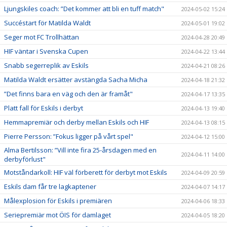
Ljungskiles coach: ”Det kommer att bli en tuff match"
2024-05-02 15:24
Succéstart för Matilda Waldt
2024-05-01 19:02
Seger mot FC Trollhättan
2024-04-28 20:49
HIF väntar i Svenska Cupen
2024-04-22 13:44
Snabb segerreplik av Eskils
2024-04-21 08:26
Matilda Waldt ersätter avstängda Sacha Micha
2024-04-18 21:32
”Det finns bara en väg och den är framåt"
2024-04-17 13:35
Platt fall för Eskils i derbyt
2024-04-13 19:40
Hemmapremiär och derby mellan Eskils och HIF
2024-04-13 08:15
Pierre Persson: ”Fokus ligger på vårt spel"
2024-04-12 15:00
Alma Bertilsson: ”Vill inte fira 25-årsdagen med en
2024-04-11 14:00
derbyförlust"
Motståndarkoll: HIF väl förberett för derbyt mot Eskils
2024-04-09 20:59
Eskils dam får tre lagkaptener
2024-04-07 14:17
Målexplosion för Eskils i premiären
2024-04-06 18:33
Seriepremiär mot ÖIS för damlaget
2024-04-05 18:20