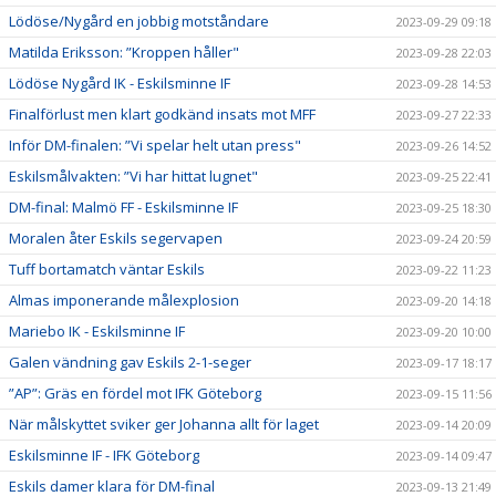
Lödöse/Nygård en jobbig motståndare
2023-09-29 09:18
Matilda Eriksson: ”Kroppen håller"
2023-09-28 22:03
Lödöse Nygård IK - Eskilsminne IF
2023-09-28 14:53
Finalförlust men klart godkänd insats mot MFF
2023-09-27 22:33
Inför DM-finalen: ”Vi spelar helt utan press"
2023-09-26 14:52
Eskilsmålvakten: ”Vi har hittat lugnet"
2023-09-25 22:41
DM-final: Malmö FF - Eskilsminne IF
2023-09-25 18:30
Moralen åter Eskils segervapen
2023-09-24 20:59
Tuff bortamatch väntar Eskils
2023-09-22 11:23
Almas imponerande målexplosion
2023-09-20 14:18
Mariebo IK - Eskilsminne IF
2023-09-20 10:00
Galen vändning gav Eskils 2-1-seger
2023-09-17 18:17
”AP”: Gräs en fördel mot IFK Göteborg
2023-09-15 11:56
När målskyttet sviker ger Johanna allt för laget
2023-09-14 20:09
Eskilsminne IF - IFK Göteborg
2023-09-14 09:47
Eskils damer klara för DM-final
2023-09-13 21:49