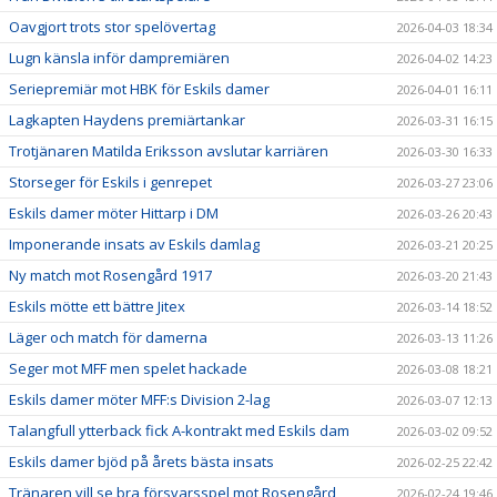
Oavgjort trots stor spelövertag
2026-04-03 18:34
Lugn känsla inför dampremiären
2026-04-02 14:23
Seriepremiär mot HBK för Eskils damer
2026-04-01 16:11
Lagkapten Haydens premiärtankar
2026-03-31 16:15
Trotjänaren Matilda Eriksson avslutar karriären
2026-03-30 16:33
Storseger för Eskils i genrepet
2026-03-27 23:06
Eskils damer möter Hittarp i DM
2026-03-26 20:43
Imponerande insats av Eskils damlag
2026-03-21 20:25
Ny match mot Rosengård 1917
2026-03-20 21:43
Eskils mötte ett bättre Jitex
2026-03-14 18:52
Läger och match för damerna
2026-03-13 11:26
Seger mot MFF men spelet hackade
2026-03-08 18:21
Eskils damer möter MFF:s Division 2-lag
2026-03-07 12:13
Talangfull ytterback fick A-kontrakt med Eskils dam
2026-03-02 09:52
Eskils damer bjöd på årets bästa insats
2026-02-25 22:42
Tränaren vill se bra försvarsspel mot Rosengård
2026-02-24 19:46