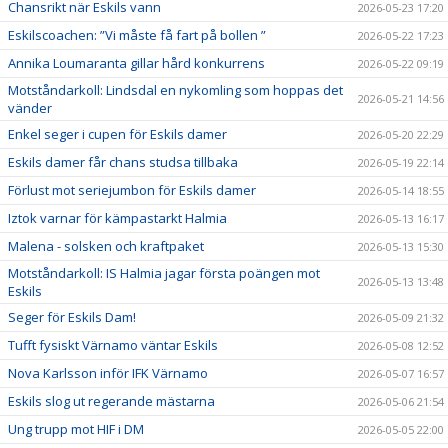
Chansrikt när Eskils vann
2026-05-23 17:20
Eskilscoachen: ”Vi måste få fart på bollen ”
2026-05-22 17:23
Annika Loumaranta gillar hård konkurrens
2026-05-22 09:19
Motståndarkoll: Lindsdal en nykomling som hoppas det
2026-05-21 14:56
vänder
Enkel seger i cupen för Eskils damer
2026-05-20 22:29
Eskils damer får chans studsa tillbaka
2026-05-19 22:14
Förlust mot seriejumbon för Eskils damer
2026-05-14 18:55
Iztok varnar för kämpastarkt Halmia
2026-05-13 16:17
Malena - solsken och kraftpaket
2026-05-13 15:30
Motståndarkoll: IS Halmia jagar första poängen mot
2026-05-13 13:48
Eskils
Seger för Eskils Dam!
2026-05-09 21:32
Tufft fysiskt Värnamo väntar Eskils
2026-05-08 12:52
Nova Karlsson inför IFK Värnamo
2026-05-07 16:57
Eskils slog ut regerande mästarna
2026-05-06 21:54
Ung trupp mot HIF i DM
2026-05-05 22:00