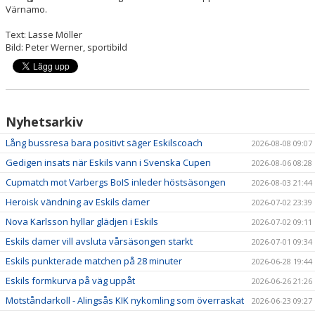
Värnamo.
Text: Lasse Möller
Bild: Peter Werner, sportibild
Nyhetsarkiv
Lång bussresa bara positivt säger Eskilscoach
2026-08-08 09:07
Gedigen insats när Eskils vann i Svenska Cupen
2026-08-06 08:28
Cupmatch mot Varbergs BoIS inleder höstsäsongen
2026-08-03 21:44
Heroisk vändning av Eskils damer
2026-07-02 23:39
Nova Karlsson hyllar glädjen i Eskils
2026-07-02 09:11
Eskils damer vill avsluta vårsäsongen starkt
2026-07-01 09:34
Eskils punkterade matchen på 28 minuter
2026-06-28 19:44
Eskils formkurva på väg uppåt
2026-06-26 21:26
Motståndarkoll - Alingsås KIK nykomling som överraskat
2026-06-23 09:27