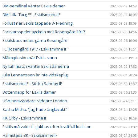
DM-semifinal väntar Eskils damer
2023-09-12 14:58
DM: Lilla Torg FF - Eskilsminne IF
2023-09-11 18:03
Förlust när Eskils tappade 3-1-ledning
2023-09-09 18:09
Försvarsspelet nyckeln mot Rosengård 1917
2023-09-08 14:56
Eskilsback möter gärna Rosengård
2023-09-06 10:06
FC Rosengård 1917 - Eskilsminne IF
2023-09-04 16:51
Målexplosion när Eskils vann
2023-09-03 19:10
Ny tuff match väntar Eskilsdamerna
2023-09-02 17:32
Julia Lennartsson är inte vidskeplig
2023-08-31 20:24
Eskilsminne IF - Södra Sandby IF
2023-08-30 15:37
Bottennapp för Eskils damer
2023-08-26 21:30
USA-hemvändare räddare i nöden
2023-08-24 22:11
Sacha Micha: ”Jag hade änglavakt"
2023-08-24 12:25
IFK Örby - Eskilsminne IF
2023-08-23 10:59
Eskils målvakt till sjukhus efter kraftfull kollision
2023-08-22 21:37
Halmstads BK - Eskilsminne IF
2023-08-21 21:03