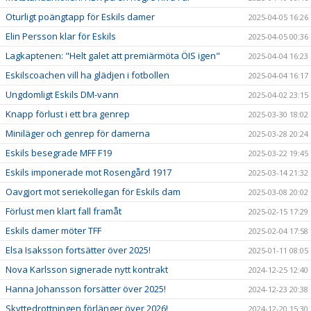
Oturligt poängtapp för Eskils damer
2025-04-05 16:26
Elin Persson klar för Eskils
2025-04-05 00:36
Lagkaptenen: "Helt galet att premiärmöta ÖIS igen"
2025-04-04 16:23
Eskilscoachen vill ha glädjen i fotbollen
2025-04-04 16:17
Ungdomligt Eskils DM-vann
2025-04-02 23:15
Knapp förlust i ett bra genrep
2025-03-30 18:02
Miniläger och genrep för damerna
2025-03-28 20:24
Eskils besegrade MFF F19
2025-03-22 19:45
Eskils imponerade mot Rosengård 1917
2025-03-14 21:32
Oavgjort mot seriekollegan för Eskils dam
2025-03-08 20:02
Förlust men klart fall framåt
2025-02-15 17:29
Eskils damer möter TFF
2025-02-04 17:58
Elsa Isaksson fortsätter över 2025!
2025-01-11 08:05
Nova Karlsson signerade nytt kontrakt
2024-12-25 12:40
Hanna Johansson forsätter över 2025!
2024-12-23 20:38
Skyttedrottningen förlänger över 2026!
2024-12-20 15:30