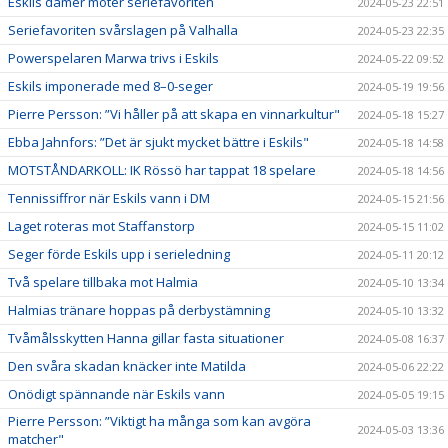
Eskils damer möter seriefavoriten
2024-05-23 22:51
Seriefavoriten svårslagen på Valhalla
2024-05-23 22:35
Powerspelaren Marwa trivs i Eskils
2024-05-22 09:52
Eskils imponerade med 8–0-seger
2024-05-19 19:56
Pierre Persson: ”Vi håller på att skapa en vinnarkultur"
2024-05-18 15:27
Ebba Jahnfors: ”Det är sjukt mycket bättre i Eskils"
2024-05-18 14:58
MOTSTÅNDARKOLL: IK Rössö har tappat 18 spelare
2024-05-18 14:56
Tennissiffror när Eskils vann i DM
2024-05-15 21:56
Laget roteras mot Staffanstorp
2024-05-15 11:02
Seger förde Eskils upp i serieledning
2024-05-11 20:12
Två spelare tillbaka mot Halmia
2024-05-10 13:34
Halmias tränare hoppas på derbystämning
2024-05-10 13:32
Tvåmålsskytten Hanna gillar fasta situationer
2024-05-08 16:37
Den svåra skadan knäcker inte Matilda
2024-05-06 22:22
Onödigt spännande när Eskils vann
2024-05-05 19:15
Pierre Persson: ”Viktigt ha många som kan avgöra
2024-05-03 13:36
matcher"