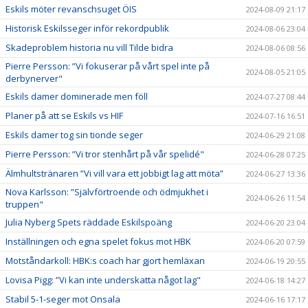
Eskils möter revanschsuget ÖIS
2024-08-09 21:17
Historisk Eskilsseger inför rekordpublik
2024-08-06 23:04
Skadeproblem historia nu vill Tilde bidra
2024-08-06 08:56
Pierre Persson: ”Vi fokuserar på vårt spel inte på
2024-08-05 21:05
derbynerver"
Eskils damer dominerade men föll
2024-07-27 08:44
Planer på att se Eskils vs HIF
2024-07-16 16:51
Eskils damer tog sin tionde seger
2024-06-29 21:08
Pierre Persson: ”Vi tror stenhårt på vår spelidé"
2024-06-28 07:25
Älmhultstränaren ”Vi vill vara ett jobbigt lag att möta”
2024-06-27 13:36
Nova Karlsson: ”Självförtroende och ödmjukhet i
2024-06-26 11:54
truppen"
Julia Nyberg Spets räddade Eskilspoäng
2024-06-20 23:04
Inställningen och egna spelet fokus mot HBK
2024-06-20 07:59
Motståndarkoll: HBK:s coach har gjort hemläxan
2024-06-19 20:55
Lovisa Pigg: ”Vi kan inte underskatta något lag"
2024-06-18 14:27
Stabil 5-1-seger mot Onsala
2024-06-16 17:17