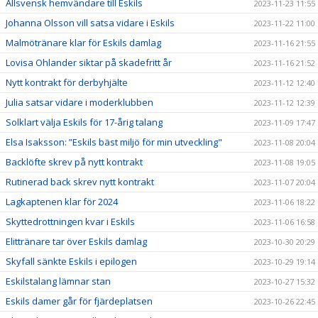
Allsvensk hemvändare till Eskils
2023-11-23 11:55
Johanna Olsson vill satsa vidare i Eskils
2023-11-22 11:00
Malmötränare klar för Eskils damlag
2023-11-16 21:55
Lovisa Ohlander siktar på skadefritt år
2023-11-16 21:52
Nytt kontrakt för derbyhjälte
2023-11-12 12:40
Julia satsar vidare i moderklubben
2023-11-12 12:39
Solklart välja Eskils för 17-årig talang
2023-11-09 17:47
Elsa Isaksson: ”Eskils bäst miljö för min utveckling"
2023-11-08 20:04
Backlöfte skrev på nytt kontrakt
2023-11-08 19:05
Rutinerad back skrev nytt kontrakt
2023-11-07 20:04
Lagkaptenen klar för 2024
2023-11-06 18:22
Skyttedrottningen kvar i Eskils
2023-11-06 16:58
Elittränare tar över Eskils damlag
2023-10-30 20:29
Skyfall sänkte Eskils i epilogen
2023-10-29 19:14
Eskilstalang lämnar stan
2023-10-27 15:32
Eskils damer går för fjärdeplatsen
2023-10-26 22:45