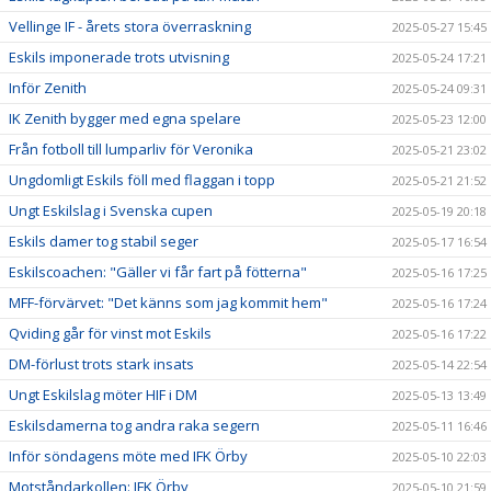
Vellinge IF - årets stora överraskning
2025-05-27 15:45
Eskils imponerade trots utvisning
2025-05-24 17:21
Inför Zenith
2025-05-24 09:31
IK Zenith bygger med egna spelare
2025-05-23 12:00
Från fotboll till lumparliv för Veronika
2025-05-21 23:02
Ungdomligt Eskils föll med flaggan i topp
2025-05-21 21:52
Ungt Eskilslag i Svenska cupen
2025-05-19 20:18
Eskils damer tog stabil seger
2025-05-17 16:54
Eskilscoachen: "Gäller vi får fart på fötterna"
2025-05-16 17:25
MFF-förvärvet: "Det känns som jag kommit hem"
2025-05-16 17:24
Qviding går för vinst mot Eskils
2025-05-16 17:22
DM-förlust trots stark insats
2025-05-14 22:54
Ungt Eskilslag möter HIF i DM
2025-05-13 13:49
Eskilsdamerna tog andra raka segern
2025-05-11 16:46
Inför söndagens möte med IFK Örby
2025-05-10 22:03
Motståndarkollen: IFK Örby
2025-05-10 21:59