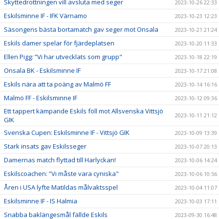
Skyttedrottningen vill avsluta med seger
2023-10-26 22:33
Eskilsminne IF - IFK Värnamo
2023-10-23 12:23
Säsongens bästa bortamatch gav seger mot Onsala
2023-10-21 21:24
Eskils damer spelar för fjärdeplatsen
2023-10-20 11:33
Ellen Pigg: ”Vi har utvecklats som grupp"
2023-10-18 22:19
Onsala BK - Eskilsminne IF
2023-10-17 21:08
Eskils nära att ta poäng av Malmö FF
2023-10-14 16:16
Malmö FF - Eskilsminne IF
2023-10-12 09:36
Ett tappert kämpande Eskils föll mot Allsvenska Vittsjö
2023-10-11 21:12
GIK
Svenska Cupen: Eskilsminne IF - Vittsjö GIK
2023-10-09 13:39
Stark insats gav Eskilsseger
2023-10-07 20:13
Damernas match flyttad till Harlyckan!
2023-10-06 14:24
Eskilscoachen: ”Vi måste vara cyniska"
2023-10-06 10:56
Åren i USA lyfte Matildas målvaktsspel
2023-10-04 11:07
Eskilsminne IF - IS Halmia
2023-10-03 17:11
Snabba baklängesmål fällde Eskils
2023-09-30 16:48