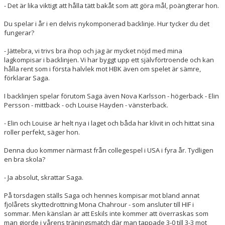
- Det är lika viktigt att hålla tätt bakåt som att göra mål, poängterar hon.
Du spelar i år i en delvis nykomponerad backlinje. Hur tycker du det
fungerar?
- Jättebra, vi trivs bra ihop och jag är mycket nöjd med mina
lagkompisar i backlinjen. Vi har byggt upp ett självförtroende och kan
hålla rent som i första halvlek mot HBK även om spelet är sämre,
förklarar Saga.
I backlinjen spelar förutom Saga även Nova Karlsson - högerback - Elin
Persson - mittback - och Louise Hayden - vänsterback.
- Elin och Louise är helt nya i laget och båda har klivit in och hittat sina
roller perfekt, säger hon.
Denna duo kommer närmast från collegespel i USA i fyra år. Tydligen
en bra skola?
- Ja absolut, skrattar Saga.
På torsdagen ställs Saga och hennes kompisar mot bland annat
fjolårets skyttedrottning Mona Chahrour - som ansluter till HIF i
sommar. Men känslan är att Eskils inte kommer att överraskas som
man gjorde i vårens träningsmatch där man tappade 3-0
till 3-3
mot