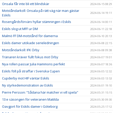
Onsala får inte bli ett blindskär
2024-06-15 08:29
Motståndarkoll: Onsala på rätt väg när man gästar
2024-06-14 19:11
Eskils
Rosengårdsförvärv hyllar stämningen i Eskils
2024-06-14 00:11
Eskils slog ut MFF ur DM
2024-06-11 22:18
Malmö FF DM-motstånd för damerna
2024-06-10 20:13
Eskils damer utökade serieledningen
2024-06-08 22:15
Motståndarkoll: IFK Örby
2024-06-08 09:38
Tränaren kräver fullt fokus mot Örby
2024-06-07 19:01
Nya rollen passar Julia Hammons perfekt
2024-06-07 18:36
Eskils föll på straffar i Svenska Cupen
2024-06-05 12:32
Cupderby mot HIF väntar Eskils
2024-06-03 13:53
Ny styrkedemonstration av Eskils
2024-06-01 19:10
Pierre Persson: ”Sådana här matcher vi vill spela"
2024-05-31 15:15
13:e säsongen för veteranen Matilda
2024-05-30 09:30
Oavgjort för Eskils damer i Göteborg
2024-05-25 17:12