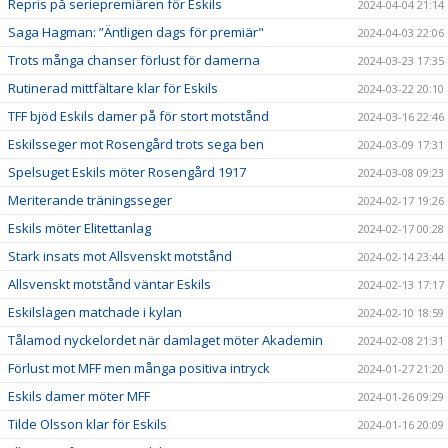
Repris på seriepremiären för Eskils
2024-04-04 21:14
Saga Hagman: ”Äntligen dags för premiär"
2024-04-03 22:06
Trots många chanser förlust för damerna
2024-03-23 17:35
Rutinerad mittfältare klar för Eskils
2024-03-22 20:10
TFF bjöd Eskils damer på för stort motstånd
2024-03-16 22:46
Eskilsseger mot Rosengård trots sega ben
2024-03-09 17:31
Spelsuget Eskils möter Rosengård 1917
2024-03-08 09:23
Meriterande träningsseger
2024-02-17 19:26
Eskils möter Elitettanlag
2024-02-17 00:28
Stark insats mot Allsvenskt motstånd
2024-02-14 23:44
Allsvenskt motstånd väntar Eskils
2024-02-13 17:17
Eskilslagen matchade i kylan
2024-02-10 18:59
Tålamod nyckelordet när damlaget möter Akademin
2024-02-08 21:31
Förlust mot MFF men många positiva intryck
2024-01-27 21:20
Eskils damer möter MFF
2024-01-26 09:29
Tilde Olsson klar för Eskils
2024-01-16 20:09