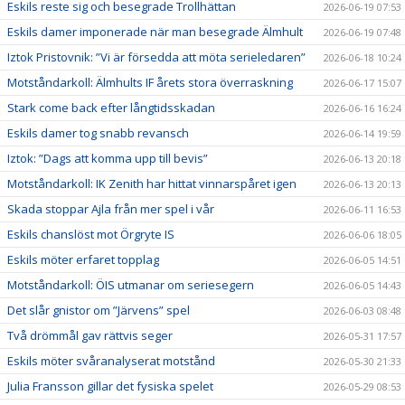
Eskils reste sig och besegrade Trollhättan
2026-06-19 07:53
Eskils damer imponerade när man besegrade Älmhult
2026-06-19 07:48
Iztok Pristovnik: ”Vi är försedda att möta serieledaren”
2026-06-18 10:24
Motståndarkoll: Älmhults IF årets stora överraskning
2026-06-17 15:07
Stark come back efter långtidsskadan
2026-06-16 16:24
Eskils damer tog snabb revansch
2026-06-14 19:59
Iztok: ”Dags att komma upp till bevis”
2026-06-13 20:18
Motståndarkoll: IK Zenith har hittat vinnarspåret igen
2026-06-13 20:13
Skada stoppar Ajla från mer spel i vår
2026-06-11 16:53
Eskils chanslöst mot Örgryte IS
2026-06-06 18:05
Eskils möter erfaret topplag
2026-06-05 14:51
Motståndarkoll: ÖIS utmanar om seriesegern
2026-06-05 14:43
Det slår gnistor om ”Järvens” spel
2026-06-03 08:48
Två drömmål gav rättvis seger
2026-05-31 17:57
Eskils möter svåranalyserat motstånd
2026-05-30 21:33
Julia Fransson gillar det fysiska spelet
2026-05-29 08:53