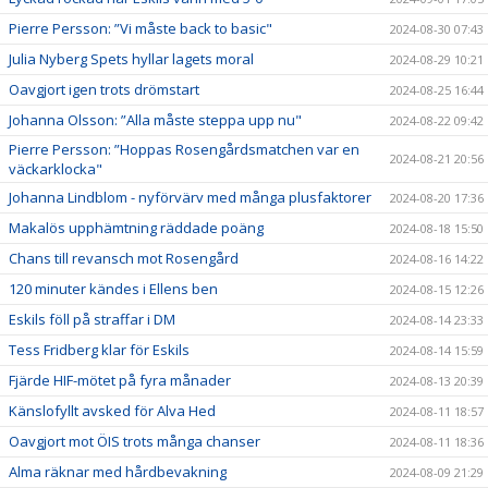
Pierre Persson: ”Vi måste back to basic"
2024-08-30 07:43
Julia Nyberg Spets hyllar lagets moral
2024-08-29 10:21
Oavgjort igen trots drömstart
2024-08-25 16:44
Johanna Olsson: ”Alla måste steppa upp nu"
2024-08-22 09:42
Pierre Persson: ”Hoppas Rosengårdsmatchen var en
2024-08-21 20:56
väckarklocka"
Johanna Lindblom - nyförvärv med många plusfaktorer
2024-08-20 17:36
Makalös upphämtning räddade poäng
2024-08-18 15:50
Chans till revansch mot Rosengård
2024-08-16 14:22
120 minuter kändes i Ellens ben
2024-08-15 12:26
Eskils föll på straffar i DM
2024-08-14 23:33
Tess Fridberg klar för Eskils
2024-08-14 15:59
Fjärde HIF-mötet på fyra månader
2024-08-13 20:39
Känslofyllt avsked för Alva Hed
2024-08-11 18:57
Oavgjort mot ÖIS trots många chanser
2024-08-11 18:36
Alma räknar med hårdbevakning
2024-08-09 21:29