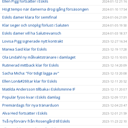
Ellen Pigg fortsätter i Eskils
2024-01-12 21:16
Högt tempo när damerna drog igång försäsongen
2024-01-10 17:54
Eskils damer klara för semifinal
2024-01-06 21:09
Klar seger och snöplig förlust i Saluten
2024-01-05 19:50
Eskils damer vill ha Salutrevansch
2024-01-03 18:37
Lovisa Pigg signerade nytt kontrakt
2023-12-27 16:34
Marwa Said klar för Eskils
2023-12-19 17:28
Ola Lindahl ny målvaktstränare i damlaget
2023-12-15 10:05
Rutinerad mittback klar för Eskils
2023-12-14 20:09
Sacha Micha: ”För tidigt lägga av"
2023-12-13 20:08
Ellen Lon&#269;ar klar för Eskils
2023-12-11 20:52
Matilda Andersson tillbaka i Eskilsminne IF
2023-12-11 20:07
Populär fysio kvar i Eskils damlag
2023-12-09 17:31
Premiärdags för nya tränarduon
2023-12-04 23:47
Alva Hed fortsätter i Eskils
2023-12-01 21:59
Två nyförvärv från Rosengård till Eskils
2023-11-23 22:10