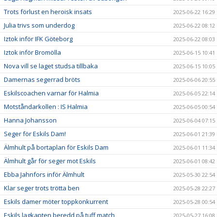
Trots förlust en heroisk insats
2025-06-22 16:29
Julia trivs som underdog
2025-06-22 08:12
Iztok inför IFK Göteborg
2025-06-22 08:03
Iztok inför Bromölla
2025-06-15 10:41
Nova vill se laget studsa tillbaka
2025-06-15 10:05
Damernas segerrad bröts
2025-06-06 20:55
Eskilscoachen varnar för Halmia
2025-06-05 22:14
Motståndarkollen : IS Halmia
2025-06-05 00:54
Hanna Johansson
2025-06-04 07:15
Seger för Eskils Dam!
2025-06-01 21:39
Älmhult på bortaplan för Eskils Dam
2025-06-01 11:34
Älmhult går för seger mot Eskils
2025-06-01 08:42
Ebba Jahnfors inför Älmhult
2025-05-30 22:54
Klar seger trots trötta ben
2025-05-28 22:27
Eskils damer möter toppkonkurrent
2025-05-28 00:54
Eskils lagkapten beredd på tuff match
2025-05-27 16:08