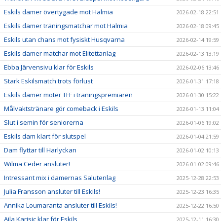
Eskils damer övertygade mot Halmia
2026-02-18 22:51
Eskils damer träningsmatchar mot Halmia
2026-02-18 09:45
Eskils utan chans mot fysiskt Husqvarna
2026-02-14 19:59
Eskils damer matchar mot Elitettanlag
2026-02-13 13:19
Ebba Järvensivu klar för Eskils
2026-02-06 13:46
Stark Eskilsmatch trots förlust
2026-01-31 17:18
Eskils damer möter TFF i träningspremiären
2026-01-30 15:22
Målvaktstränare gör comeback i Eskils
2026-01-13 11:04
Slut i semin för seniorerna
2026-01-06 19:02
Eskils dam klart för slutspel
2026-01-04 21:59
Dam flyttar till Harlyckan
2026-01-02 10:13
Wilma Ceder ansluter!
2026-01-02 09:46
Intressant mix i damernas Salutenlag
2025-12-28 22:53
Julia Fransson ansluter till Eskils!
2025-12-23 16:35
Annika Loumaranta ansluter till Eskils!
2025-12-22 16:50
Ajla Karisic klar för Eskils
2025-12-11 16:30