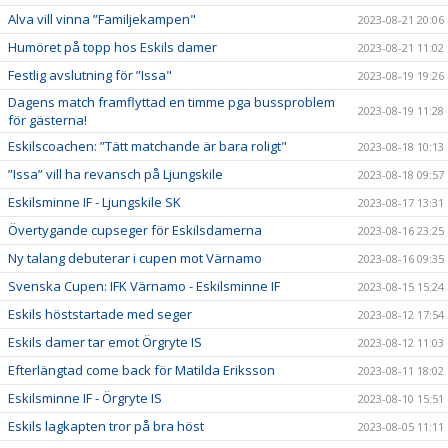
Alva vill vinna ”Familjekampen"
2023-08-21 20:06
Humöret på topp hos Eskils damer
2023-08-21 11:02
Festlig avslutning för ”Issa"
2023-08-19 19:26
Dagens match framflyttad en timme pga bussproblem
2023-08-19 11:28
för gästerna!
Eskilscoachen: ”Tätt matchande är bara roligt"
2023-08-18 10:13
”Issa” vill ha revansch på Ljungskile
2023-08-18 09:57
Eskilsminne IF - Ljungskile SK
2023-08-17 13:31
Övertygande cupseger för Eskilsdamerna
2023-08-16 23:25
Ny talang debuterar i cupen mot Värnamo
2023-08-16 09:35
Svenska Cupen: IFK Värnamo - Eskilsminne IF
2023-08-15 15:24
Eskils höststartade med seger
2023-08-12 17:54
Eskils damer tar emot Örgryte IS
2023-08-12 11:03
Efterlängtad come back för Matilda Eriksson
2023-08-11 18:02
Eskilsminne IF - Örgryte IS
2023-08-10 15:51
Eskils lagkapten tror på bra höst
2023-08-05 11:11