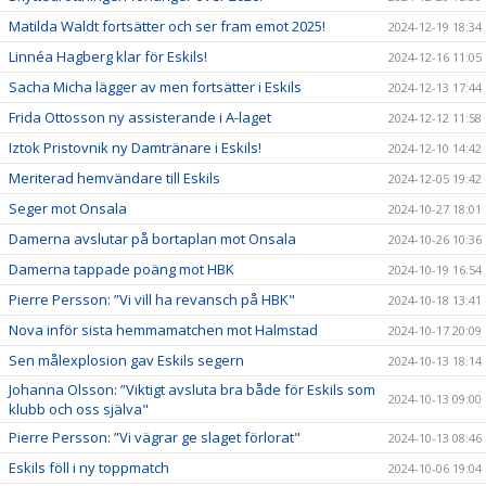
Matilda Waldt fortsätter och ser fram emot 2025!
2024-12-19 18:34
Linnéa Hagberg klar för Eskils!
2024-12-16 11:05
Sacha Micha lägger av men fortsätter i Eskils
2024-12-13 17:44
Frida Ottosson ny assisterande i A-laget
2024-12-12 11:58
Iztok Pristovnik ny Damtränare i Eskils!
2024-12-10 14:42
Meriterad hemvändare till Eskils
2024-12-05 19:42
Seger mot Onsala
2024-10-27 18:01
Damerna avslutar på bortaplan mot Onsala
2024-10-26 10:36
Damerna tappade poäng mot HBK
2024-10-19 16:54
Pierre Persson: ”Vi vill ha revansch på HBK"
2024-10-18 13:41
Nova inför sista hemmamatchen mot Halmstad
2024-10-17 20:09
Sen målexplosion gav Eskils segern
2024-10-13 18:14
Johanna Olsson: ”Viktigt avsluta bra både för Eskils som
2024-10-13 09:00
klubb och oss själva"
Pierre Persson: ”Vi vägrar ge slaget förlorat"
2024-10-13 08:46
Eskils föll i ny toppmatch
2024-10-06 19:04