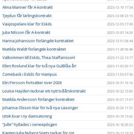
Alma Manner får A-kontrakt
2025-12-10 17:34
Tjejduo får lärlingskontrakt
2025-12-08 23:15
Växjöspelare klar för Eskils
2025-12-05 17:45
Julia Nilsson får A-kontrakt
2025-12-03 14:20
Hanna Johansson förlängde kontraktet
2025-12-01 08:44
Matilda Waldt förlängde kontraktet
2025-11-28 08:48
Välkommen till Eskils, Thea Staffansson!
2025-11-23 15:17
Ellen Roslund klar för två nya GulBlåa år!
2025-11-05 20:17
Comeback i Eskils för Hampus
2025-11-03 07:46
Elin Persson fortsätter över 2026
2025-10-31 10:16
Louise Hayden tecknar ett nytt tvåårskontrakt
2025-10-22 12:00
Matilda Andersson förlänger kontraktet
2025-10-21 11:07
Johanna Olsson klar för två nya säsonger
2025-10-20 11:51
Iztok kvar i ny damsatsning
2025-10-19 15:52
”Julle” hyllades i serieepilogen
2025-10-18 20:23
Kapten Julia Nyberg Spets tackar för sig
2025-10-17 16:19