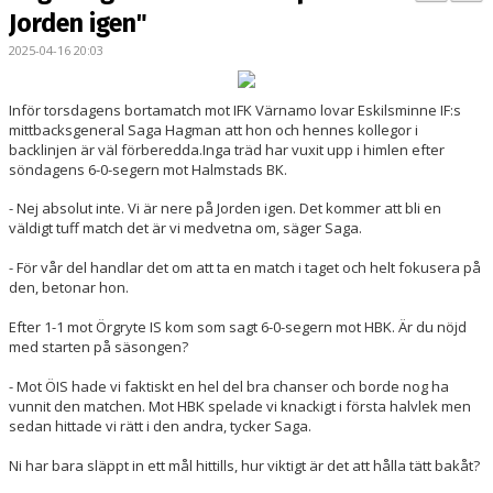
BILDGALLERI
Jorden igen"
2025-04-16 20:03
DOKUMENT
KONTAKT
Inför torsdagens bortamatch mot IFK Värnamo lovar Eskilsminne IF:s
mittbacksgeneral Saga Hagman att hon och hennes kollegor i
backlinjen är väl förberedda.Inga träd har vuxit upp i himlen efter
MATCHER
söndagens 6-0-segern mot Halmstads BK.
DIV. 1 SÖDRA
- Nej absolut inte. Vi är nere på Jorden igen. Det kommer att bli en
väldigt tuff match det är vi medvetna om, säger Saga.
DAM AKADEMI - DIVISION 2
- För vår del handlar det om att ta en match i taget och helt fokusera på
den, betonar hon.
Efter 1-1 mot Örgryte IS kom som sagt 6-0-segern mot HBK. Är du nöjd
med starten på säsongen?
- Mot ÖIS hade vi faktiskt en hel del bra chanser och borde nog ha
vunnit den matchen. Mot HBK spelade vi knackigt i första halvlek men
sedan hittade vi rätt i den andra, tycker Saga.
Ni har bara släppt in ett mål hittills, hur viktigt är det att hålla tätt bakåt?