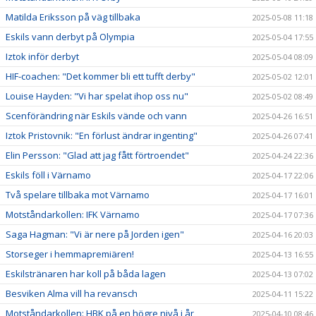
Matilda Eriksson på väg tillbaka
2025-05-08 11:18
Eskils vann derbyt på Olympia
2025-05-04 17:55
Iztok inför derbyt
2025-05-04 08:09
HIF-coachen: "Det kommer bli ett tufft derby"
2025-05-02 12:01
Louise Hayden: "Vi har spelat ihop oss nu"
2025-05-02 08:49
Scenförändring när Eskils vände och vann
2025-04-26 16:51
Iztok Pristovnik: "En förlust ändrar ingenting"
2025-04-26 07:41
Elin Persson: "Glad att jag fått förtroendet"
2025-04-24 22:36
Eskils föll i Värnamo
2025-04-17 22:06
Två spelare tillbaka mot Värnamo
2025-04-17 16:01
Motståndarkollen: IFK Värnamo
2025-04-17 07:36
Saga Hagman: "Vi är nere på Jorden igen"
2025-04-16 20:03
Storseger i hemmapremiären!
2025-04-13 16:55
Eskilstränaren har koll på båda lagen
2025-04-13 07:02
Besviken Alma vill ha revansch
2025-04-11 15:22
Motståndarkollen: HBK på en högre nivå i år
2025-04-10 08:46