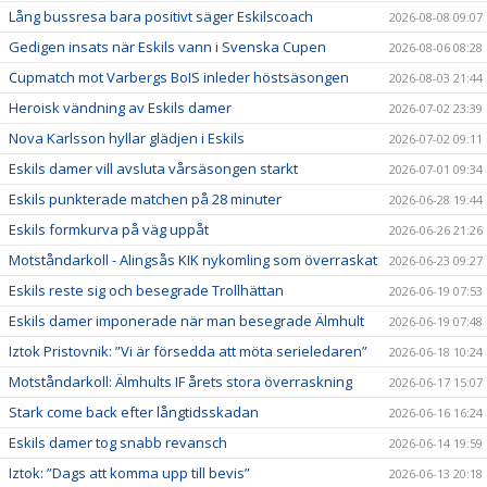
Lång bussresa bara positivt säger Eskilscoach
2026-08-08 09:07
Gedigen insats när Eskils vann i Svenska Cupen
2026-08-06 08:28
Cupmatch mot Varbergs BoIS inleder höstsäsongen
2026-08-03 21:44
Heroisk vändning av Eskils damer
2026-07-02 23:39
Nova Karlsson hyllar glädjen i Eskils
2026-07-02 09:11
Eskils damer vill avsluta vårsäsongen starkt
2026-07-01 09:34
Eskils punkterade matchen på 28 minuter
2026-06-28 19:44
Eskils formkurva på väg uppåt
2026-06-26 21:26
Motståndarkoll - Alingsås KIK nykomling som överraskat
2026-06-23 09:27
Eskils reste sig och besegrade Trollhättan
2026-06-19 07:53
Eskils damer imponerade när man besegrade Älmhult
2026-06-19 07:48
Iztok Pristovnik: ”Vi är försedda att möta serieledaren”
2026-06-18 10:24
Motståndarkoll: Älmhults IF årets stora överraskning
2026-06-17 15:07
Stark come back efter långtidsskadan
2026-06-16 16:24
Eskils damer tog snabb revansch
2026-06-14 19:59
Iztok: ”Dags att komma upp till bevis”
2026-06-13 20:18