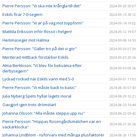
Pierre Persson: ”Vi ska inte krångla till det"
2024-09-20 20:07
Eskils firar 7-0-segern
2024-09-15 18:12
Pierre Persson: ”Vi är på väg mot toppform"
2024-09-14 19:02
Matilda Eriksson inför Rössö i helgen!
2024-09-12 19:07
Hemmaseger mot Halmia
2024-09-08 16:53
Pierre Persson: ”Gäller tro på det vi gör"
2024-09-06 07:29
Meriterad mittback förstärker Eskils
2024-09-05 20:56
Alma Bertilsson: ”Vi blev för bekväma efter
2024-09-05 09:56
derbysegern"
Lyckad rockad när Eskils vann med 5-0
2024-09-01 17:05
Pierre Persson: ”Vi måste back to basic"
2024-08-30 07:43
Julia Nyberg Spets hyllar lagets moral
2024-08-29 10:21
Oavgjort igen trots drömstart
2024-08-25 16:44
Johanna Olsson: ”Alla måste steppa upp nu"
2024-08-22 09:42
Pierre Persson: ”Hoppas Rosengårdsmatchen var en
2024-08-21 20:56
väckarklocka"
Johanna Lindblom - nyförvärv med många plusfaktorer
2024-08-20 17:36