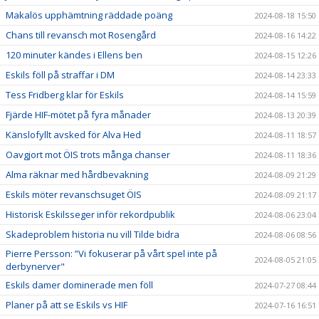
Makalös upphämtning räddade poäng
2024-08-18 15:50
Chans till revansch mot Rosengård
2024-08-16 14:22
120 minuter kändes i Ellens ben
2024-08-15 12:26
Eskils föll på straffar i DM
2024-08-14 23:33
Tess Fridberg klar för Eskils
2024-08-14 15:59
Fjärde HIF-mötet på fyra månader
2024-08-13 20:39
Känslofyllt avsked för Alva Hed
2024-08-11 18:57
Oavgjort mot ÖIS trots många chanser
2024-08-11 18:36
Alma räknar med hårdbevakning
2024-08-09 21:29
Eskils möter revanschsuget ÖIS
2024-08-09 21:17
Historisk Eskilsseger inför rekordpublik
2024-08-06 23:04
Skadeproblem historia nu vill Tilde bidra
2024-08-06 08:56
Pierre Persson: ”Vi fokuserar på vårt spel inte på
2024-08-05 21:05
derbynerver"
Eskils damer dominerade men föll
2024-07-27 08:44
Planer på att se Eskils vs HIF
2024-07-16 16:51