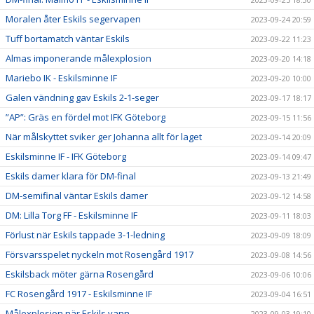
Moralen åter Eskils segervapen
2023-09-24 20:59
Tuff bortamatch väntar Eskils
2023-09-22 11:23
Almas imponerande målexplosion
2023-09-20 14:18
Mariebo IK - Eskilsminne IF
2023-09-20 10:00
Galen vändning gav Eskils 2-1-seger
2023-09-17 18:17
”AP”: Gräs en fördel mot IFK Göteborg
2023-09-15 11:56
När målskyttet sviker ger Johanna allt för laget
2023-09-14 20:09
Eskilsminne IF - IFK Göteborg
2023-09-14 09:47
Eskils damer klara för DM-final
2023-09-13 21:49
DM-semifinal väntar Eskils damer
2023-09-12 14:58
DM: Lilla Torg FF - Eskilsminne IF
2023-09-11 18:03
Förlust när Eskils tappade 3-1-ledning
2023-09-09 18:09
Försvarsspelet nyckeln mot Rosengård 1917
2023-09-08 14:56
Eskilsback möter gärna Rosengård
2023-09-06 10:06
FC Rosengård 1917 - Eskilsminne IF
2023-09-04 16:51
Målexplosion när Eskils vann
2023-09-03 19:10