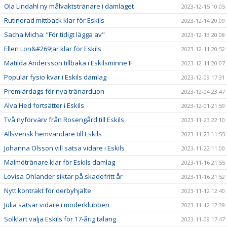
Ola Lindahl ny målvaktstränare i damlaget
2023-12-15 10:05
Rutinerad mittback klar för Eskils
2023-12-14 20:09
Sacha Micha: ”För tidigt lägga av"
2023-12-13 20:08
Ellen Lon&#269;ar klar för Eskils
2023-12-11 20:52
Matilda Andersson tillbaka i Eskilsminne IF
2023-12-11 20:07
Populär fysio kvar i Eskils damlag
2023-12-09 17:31
Premiärdags för nya tränarduon
2023-12-04 23:47
Alva Hed fortsätter i Eskils
2023-12-01 21:59
Två nyförvärv från Rosengård till Eskils
2023-11-23 22:10
Allsvensk hemvändare till Eskils
2023-11-23 11:55
Johanna Olsson vill satsa vidare i Eskils
2023-11-22 11:00
Malmötränare klar för Eskils damlag
2023-11-16 21:55
Lovisa Ohlander siktar på skadefritt år
2023-11-16 21:52
Nytt kontrakt för derbyhjälte
2023-11-12 12:40
Julia satsar vidare i moderklubben
2023-11-12 12:39
Solklart välja Eskils för 17-årig talang
2023-11-09 17:47