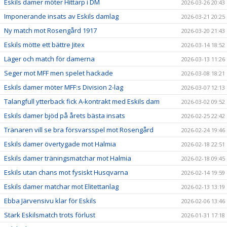
Eskils damer möter Hittarp i DM
2026-03-26 20:43
Imponerande insats av Eskils damlag
2026-03-21 20:25
Ny match mot Rosengård 1917
2026-03-20 21:43
Eskils mötte ett bättre Jitex
2026-03-14 18:52
Läger och match för damerna
2026-03-13 11:26
Seger mot MFF men spelet hackade
2026-03-08 18:21
Eskils damer möter MFF:s Division 2-lag
2026-03-07 12:13
Talangfull ytterback fick A-kontrakt med Eskils dam
2026-03-02 09:52
Eskils damer bjöd på årets bästa insats
2026-02-25 22:42
Tränaren vill se bra försvarsspel mot Rosengård
2026-02-24 19:46
Eskils damer övertygade mot Halmia
2026-02-18 22:51
Eskils damer träningsmatchar mot Halmia
2026-02-18 09:45
Eskils utan chans mot fysiskt Husqvarna
2026-02-14 19:59
Eskils damer matchar mot Elitettanlag
2026-02-13 13:19
Ebba Järvensivu klar för Eskils
2026-02-06 13:46
Stark Eskilsmatch trots förlust
2026-01-31 17:18