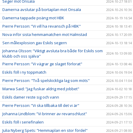
Seger mot Onsala
2024-10-27 18:01
Damerna avslutar på bortaplan mot Onsala
2024-10-26 10:36
Damerna tappade poäng mot HBK
2024-10-19 16:54
Pierre Persson: ”Vi vill ha revansch på HBK"
2024-10-18 13:41
Nova inför sista hemmamatchen mot Halmstad
2024-10-17 20:09
Sen målexplosion gav Eskils segern
2024-10-13 18:14
Johanna Olsson: ”Viktigt avsluta bra både för Eskils som
2024-10-13 09:00
klubb och oss själva"
Pierre Persson: ”Vi vägrar ge slaget förlorat"
2024-10-13 08:46
Eskils föll i ny toppmatch
2024-10-06 19:04
Pierre Persson: "Två spelskickliga lag som möts"
2024-10-04 11:04
Marwa Said: ”Jag fuskar aldrig med jobbet"
2024-10-02 10:18
Eskils damer reste sig och vann
2024-09-29 17:15
Pierre Persson: ”Vi ska tillbaka till det vi är"
2024-09-28 10:36
Johanna Lindblom: ”Vi brinner av revanschlust"
2024-09-26 15:06
Eskils föll i seriefinalen
2024-09-21 17:13
Julia Nyberg Spets: ”Hemmaplan en stor fördel"
2024-09-21 08:00