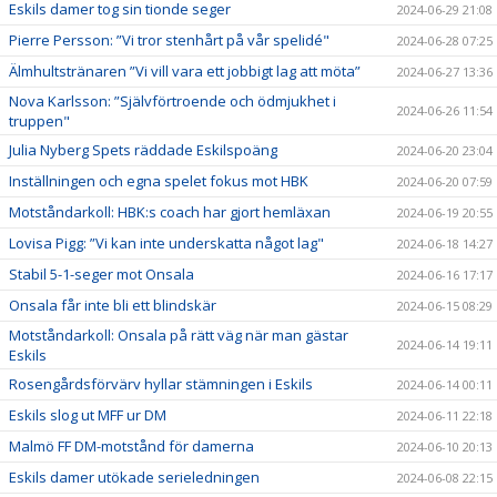
Eskils damer tog sin tionde seger
2024-06-29 21:08
Pierre Persson: ”Vi tror stenhårt på vår spelidé"
2024-06-28 07:25
Älmhultstränaren ”Vi vill vara ett jobbigt lag att möta”
2024-06-27 13:36
Nova Karlsson: ”Självförtroende och ödmjukhet i
2024-06-26 11:54
truppen"
Julia Nyberg Spets räddade Eskilspoäng
2024-06-20 23:04
Inställningen och egna spelet fokus mot HBK
2024-06-20 07:59
Motståndarkoll: HBK:s coach har gjort hemläxan
2024-06-19 20:55
Lovisa Pigg: ”Vi kan inte underskatta något lag"
2024-06-18 14:27
Stabil 5-1-seger mot Onsala
2024-06-16 17:17
Onsala får inte bli ett blindskär
2024-06-15 08:29
Motståndarkoll: Onsala på rätt väg när man gästar
2024-06-14 19:11
Eskils
Rosengårdsförvärv hyllar stämningen i Eskils
2024-06-14 00:11
Eskils slog ut MFF ur DM
2024-06-11 22:18
Malmö FF DM-motstånd för damerna
2024-06-10 20:13
Eskils damer utökade serieledningen
2024-06-08 22:15