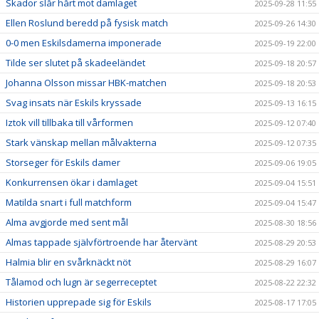
Skador slår hårt mot damlaget
2025-09-28 11:55
Ellen Roslund beredd på fysisk match
2025-09-26 14:30
0-0 men Eskilsdamerna imponerade
2025-09-19 22:00
Tilde ser slutet på skadeeländet
2025-09-18 20:57
Johanna Olsson missar HBK-matchen
2025-09-18 20:53
Svag insats när Eskils kryssade
2025-09-13 16:15
Iztok vill tillbaka till vårformen
2025-09-12 07:40
Stark vänskap mellan målvakterna
2025-09-12 07:35
Storseger för Eskils damer
2025-09-06 19:05
Konkurrensen ökar i damlaget
2025-09-04 15:51
Matilda snart i full matchform
2025-09-04 15:47
Alma avgjorde med sent mål
2025-08-30 18:56
Almas tappade självförtroende har återvänt
2025-08-29 20:53
Halmia blir en svårknäckt nöt
2025-08-29 16:07
Tålamod och lugn är segerreceptet
2025-08-22 22:32
Historien upprepade sig för Eskils
2025-08-17 17:05