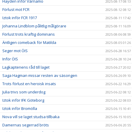
Hayden inför Värnamo
2025-08-17 08:13
Förlust mot FCR
2025-08-12 08:12
Iztok inför FCR 1917
2025-08-11 17:42
Johanna Lindblom pålitlig målgörare
2025-08-11 16:09
Förlust trots kraftig dominans
2025-08-06 08:59
Äntligen comeback för Matilda
2025-08-05 01:26
Seger mot ÖIS
2025-06-28 16:57
Inför ÖIS
2025-06-28 10:24
Lagkaptenens råd till laget
2025-06-27 20:02
Saga Hagman missar resten av säsongen
2025-06-26 09:10
Trots förlust en heroisk insats
2025-06-22 16:29
Julia trivs som underdog
2025-06-22 08:12
Iztok inför IFK Göteborg
2025-06-22 08:03
Iztok inför Bromölla
2025-06-15 10:41
Nova vill se laget studsa tillbaka
2025-06-15 10:05
Damernas segerrad bröts
2025-06-06 20:55