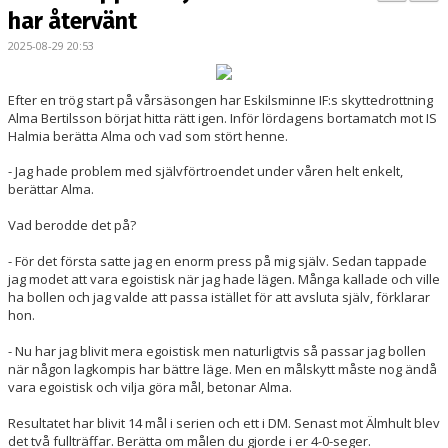
BILDGALLERI
har återvänt
2025-08-29 20:53
DOKUMENT
KONTAKT
Efter en trög start på vårsäsongen har Eskilsminne IF:s skyttedrottning
Alma Bertilsson börjat hitta rätt igen. Inför lördagens bortamatch mot IS
Halmia berätta Alma och vad som stört henne.
MATCHER
- Jag hade problem med självförtroendet under våren helt enkelt,
DIV. 1 SÖDRA
berättar Alma.
Vad berodde det på?
DAM AKADEMI - DIVISION 2
- För det första satte jag en enorm press på mig själv. Sedan tappade
jag modet att vara egoistisk när jag hade lägen. Många kallade och ville
ha bollen och jag valde att passa istället för att avsluta själv, förklarar
hon.
- Nu har jag blivit mera egoistisk men naturligtvis så passar jag bollen
när någon lagkompis har bättre läge. Men en målskytt måste nog ändå
vara egoistisk och vilja göra mål, betonar Alma.
Resultatet har blivit 14 mål i serien och ett i DM. Senast mot Älmhult blev
det två fullträffar. Berätta om målen du gjorde i er 4-0-seger.