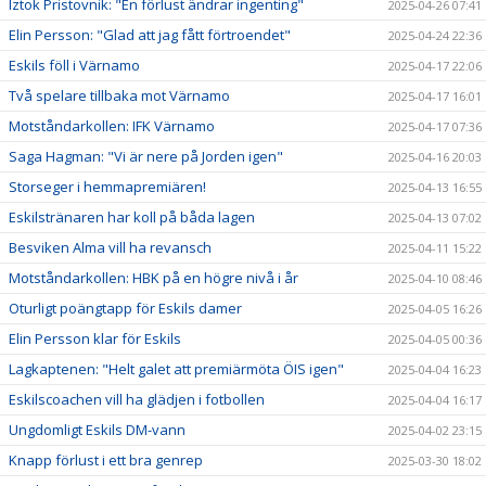
Iztok Pristovnik: "En förlust ändrar ingenting"
2025-04-26 07:41
Elin Persson: "Glad att jag fått förtroendet"
2025-04-24 22:36
Eskils föll i Värnamo
2025-04-17 22:06
Två spelare tillbaka mot Värnamo
2025-04-17 16:01
Motståndarkollen: IFK Värnamo
2025-04-17 07:36
Saga Hagman: "Vi är nere på Jorden igen"
2025-04-16 20:03
Storseger i hemmapremiären!
2025-04-13 16:55
Eskilstränaren har koll på båda lagen
2025-04-13 07:02
Besviken Alma vill ha revansch
2025-04-11 15:22
Motståndarkollen: HBK på en högre nivå i år
2025-04-10 08:46
Oturligt poängtapp för Eskils damer
2025-04-05 16:26
Elin Persson klar för Eskils
2025-04-05 00:36
Lagkaptenen: "Helt galet att premiärmöta ÖIS igen"
2025-04-04 16:23
Eskilscoachen vill ha glädjen i fotbollen
2025-04-04 16:17
Ungdomligt Eskils DM-vann
2025-04-02 23:15
Knapp förlust i ett bra genrep
2025-03-30 18:02