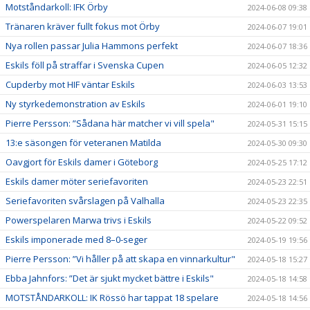
Motståndarkoll: IFK Örby
2024-06-08 09:38
Tränaren kräver fullt fokus mot Örby
2024-06-07 19:01
Nya rollen passar Julia Hammons perfekt
2024-06-07 18:36
Eskils föll på straffar i Svenska Cupen
2024-06-05 12:32
Cupderby mot HIF väntar Eskils
2024-06-03 13:53
Ny styrkedemonstration av Eskils
2024-06-01 19:10
Pierre Persson: ”Sådana här matcher vi vill spela"
2024-05-31 15:15
13:e säsongen för veteranen Matilda
2024-05-30 09:30
Oavgjort för Eskils damer i Göteborg
2024-05-25 17:12
Eskils damer möter seriefavoriten
2024-05-23 22:51
Seriefavoriten svårslagen på Valhalla
2024-05-23 22:35
Powerspelaren Marwa trivs i Eskils
2024-05-22 09:52
Eskils imponerade med 8–0-seger
2024-05-19 19:56
Pierre Persson: ”Vi håller på att skapa en vinnarkultur"
2024-05-18 15:27
Ebba Jahnfors: ”Det är sjukt mycket bättre i Eskils"
2024-05-18 14:58
MOTSTÅNDARKOLL: IK Rössö har tappat 18 spelare
2024-05-18 14:56