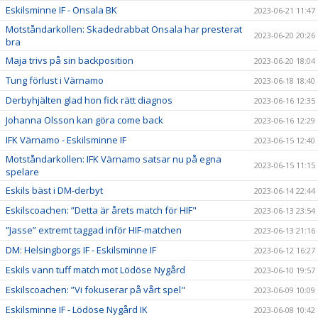
Eskilsminne IF - Onsala BK
2023-06-21 11:47
Motståndarkollen: Skadedrabbat Onsala har presterat
2023-06-20 20:26
bra
Maja trivs på sin backposition
2023-06-20 18:04
Tung förlust i Värnamo
2023-06-18 18:40
Derbyhjälten glad hon fick rätt diagnos
2023-06-16 12:35
Johanna Olsson kan göra come back
2023-06-16 12:29
IFK Värnamo - Eskilsminne IF
2023-06-15 12:40
Motståndarkollen: IFK Värnamo satsar nu på egna
2023-06-15 11:15
spelare
Eskils bäst i DM-derbyt
2023-06-14 22:44
Eskilscoachen: ”Detta är årets match för HIF"
2023-06-13 23:54
”Jasse” extremt taggad inför HIF-matchen
2023-06-13 21:16
DM: Helsingborgs IF - Eskilsminne IF
2023-06-12 16:27
Eskils vann tuff match mot Lödöse Nygård
2023-06-10 19:57
Eskilscoachen: ”Vi fokuserar på vårt spel"
2023-06-09 10:09
Eskilsminne IF - Lödöse Nygård IK
2023-06-08 10:42