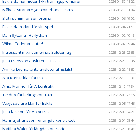
Eskils damer möter TFF i träningspremiären
2026-01-30 15:22
Målvaktstränare gör comeback i Eskils
2026-01-13 11:04
Slut i semin för seniorerna
2026-01-06 19:02
Eskils dam klart för slutspel
2026-01-04 21:59
Dam flyttar till Harlyckan
2026-01-02 10:13
Wilma Ceder ansluter!
2026-01-02 09:46
Intressant mix i damernas Salutenlag
2025-12-28 22:53
Julia Fransson ansluter till Eskils!
2025-12-23 16:35
Annika Loumaranta ansluter till Eskils!
2025-12-22 16:50
Ajla Karisic klar för Eskils
2025-12-11 16:30
Alma Manner får A-kontrakt
2025-12-10 17:34
Tjejduo får lärlingskontrakt
2025-12-08 23:15
Växjöspelare klar för Eskils
2025-12-05 17:45
Julia Nilsson får A-kontrakt
2025-12-03 14:20
Hanna Johansson förlängde kontraktet
2025-12-01 08:44
Matilda Waldt förlängde kontraktet
2025-11-28 08:48