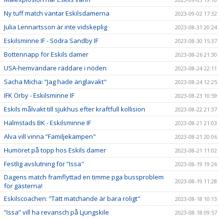
Ny tuff match väntar Eskilsdamerna
2023-09-02 17:32
Julia Lennartsson är inte vidskeplig
2023-08-31 20:24
Eskilsminne IF - Södra Sandby IF
2023-08-30 15:37
Bottennapp för Eskils damer
2023-08-26 21:30
USA-hemvändare räddare i nöden
2023-08-24 22:11
Sacha Micha: ”Jag hade änglavakt"
2023-08-24 12:25
IFK Örby - Eskilsminne IF
2023-08-23 10:59
Eskils målvakt till sjukhus efter kraftfull kollision
2023-08-22 21:37
Halmstads BK - Eskilsminne IF
2023-08-21 21:03
Alva vill vinna ”Familjekampen"
2023-08-21 20:06
Humöret på topp hos Eskils damer
2023-08-21 11:02
Festlig avslutning för ”Issa"
2023-08-19 19:26
Dagens match framflyttad en timme pga bussproblem
2023-08-19 11:28
för gästerna!
Eskilscoachen: ”Tätt matchande är bara roligt"
2023-08-18 10:13
”Issa” vill ha revansch på Ljungskile
2023-08-18 09:57