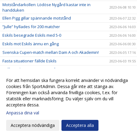
Motståndarkollen: Lödöse Nygård kastar inte in
2023-06-08 10:10
handduken
Ellen Pigg gillar spännande motstånd
2023-06-07 22:32
”Julle” hyllades för 200 matcher
2023-06-06 16:03
Eskils besegrade Eskils med 5-0
2023-06-06 16:00
Eskils mot Eskils ännu en gång
2023-06-06 00:30
Svenska Cupen-match mellan Dam A och Akademin!
2023-06-05 17:16
Fasta situationer fällde Eskils
2023-06-03 19:55
Tuff match väntar mot seriefavorit
2023-06-02 11:04
Motståndarkollen: Hårdsatsande Halmia med 14
För att hemsidan ska fungera korrekt använder vi nödvändiga
2023-06-01 09:50
nyförvärv
cookies från SportAdmin. Dessa går inte att stänga av.
”Aggi” närmar sig toppformen
2023-05-30 21:51
Föreningen kan också använda frivilliga cookies, t.ex. för
statistik eller marknadsföring. Du väljer själv om du vill
IS Halmia - Eskilsminne IF
2023-05-30 10:56
acceptera dessa.
Alma Bertilssons hat trick sänkte Mariebo
2023-05-27 19:38
Anpassa dina val
Motståndarkollen: Mariebo IK satsar på egna talanger
2023-05-23 19:33
Acceptera nödvändiga
Acceptera alla
Eskilsminne IF - Mariebo IK
2023-05-23 14:58
Alma inne på femte paret fotbollsskor
2023-05-23 11:42