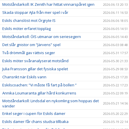
Motståndarkoll: IK Zenith har hittat vinnarspåret igen
2026-06-13 20:13
Skada stoppar Ajla från mer spel i vår
2026-06-11 16:53
Eskils chanslöst mot Örgryte IS
2026-06-06 18:05
Eskils möter erfaret topplag
2026-06-05 14:51
Motståndarkoll: ÖIS utmanar om seriesegern
2026-06-05 14:43
Det slår gnistor om ”Järvens” spel
2026-06-03 08:48
Två drömmål gav rättvis seger
2026-05-31 17:57
Eskils möter svåranalyserat motstånd
2026-05-30 21:33
Julia Fransson gillar det fysiska spelet
2026-05-29 08:53
Chansrikt när Eskils vann
2026-05-23 17:20
Eskilscoachen: ”Vi måste få fart på bollen ”
2026-05-22 17:23
Annika Loumaranta gillar hård konkurrens
2026-05-22 09:19
Motståndarkoll: Lindsdal en nykomling som hoppas det
2026-05-21 14:56
vänder
Enkel seger i cupen för Eskils damer
2026-05-20 22:29
Eskils damer får chans studsa tillbaka
2026-05-19 22:14