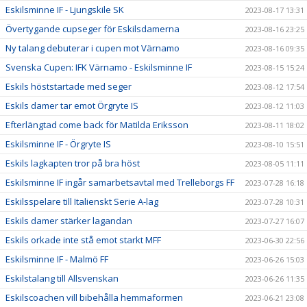
Eskilsminne IF - Ljungskile SK
2023-08-17 13:31
Övertygande cupseger för Eskilsdamerna
2023-08-16 23:25
Ny talang debuterar i cupen mot Värnamo
2023-08-16 09:35
Svenska Cupen: IFK Värnamo - Eskilsminne IF
2023-08-15 15:24
Eskils höststartade med seger
2023-08-12 17:54
Eskils damer tar emot Örgryte IS
2023-08-12 11:03
Efterlängtad come back för Matilda Eriksson
2023-08-11 18:02
Eskilsminne IF - Örgryte IS
2023-08-10 15:51
Eskils lagkapten tror på bra höst
2023-08-05 11:11
Eskilsminne IF ingår samarbetsavtal med Trelleborgs FF
2023-07-28 16:18
Eskilsspelare till Italienskt Serie A-lag
2023-07-28 10:31
Eskils damer stärker lagandan
2023-07-27 16:07
Eskils orkade inte stå emot starkt MFF
2023-06-30 22:56
Eskilsminne IF - Malmö FF
2023-06-26 15:03
Eskilstalang till Allsvenskan
2023-06-26 11:35
Eskilscoachen vill bibehålla hemmaformen
2023-06-21 23:08