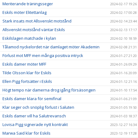
Meriterande träningsseger
2024-02-17 19:26
Eskils möter Elitettanlag
2024-02-17 00:28
Stark insats mot Allsvenskt motstånd
2024-02-14 23:44
Allsvenskt motstånd väntar Eskils
2024-02-13 17:17
Eskilslagen matchade i kylan
2024-02-10 18:59
Tålamod nyckelordet när damlaget möter Akademin
2024-02-08 21:31
Förlust mot MFF men många positiva intryck
2024-01-27 21:20
Eskils damer möter MFF
2024-01-26 09:29
Tilde Olsson klar för Eskils
2024-01-16 20:09
Ellen Pigg fortsätter i Eskils
2024-01-12 21:16
Högt tempo när damerna drog igång försäsongen
2024-01-10 17:54
Eskils damer klara för semifinal
2024-01-06 21:09
Klar seger och snöplig förlust i Saluten
2024-01-05 19:50
Eskils damer vill ha Salutrevansch
2024-01-03 18:37
Lovisa Pigg signerade nytt kontrakt
2023-12-27 16:34
Marwa Said klar för Eskils
2023-12-19 17:28