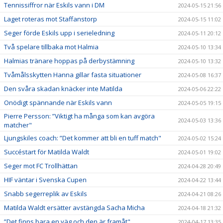
Tennissiffror när Eskils vann i DM
2024-05-15 21:56
Laget roteras mot Staffanstorp
2024-05-15 11:02
Seger förde Eskils upp i serieledning
2024-05-11 20:12
Två spelare tillbaka mot Halmia
2024-05-10 13:34
Halmias tränare hoppas på derbystämning
2024-05-10 13:32
Tvåmålsskytten Hanna gillar fasta situationer
2024-05-08 16:37
Den svåra skadan knäcker inte Matilda
2024-05-06 22:22
Onödigt spännande när Eskils vann
2024-05-05 19:15
Pierre Persson: ”Viktigt ha många som kan avgöra
2024-05-03 13:36
matcher"
Ljungskiles coach: ”Det kommer att bli en tuff match"
2024-05-02 15:24
Succéstart för Matilda Waldt
2024-05-01 19:02
Seger mot FC Trollhättan
2024-04-28 20:49
HIF väntar i Svenska Cupen
2024-04-22 13:44
Snabb segerreplik av Eskils
2024-04-21 08:26
Matilda Waldt ersätter avstängda Sacha Micha
2024-04-18 21:32
”Det finns bara en väg och den är framåt"
2024-04-17 13:35