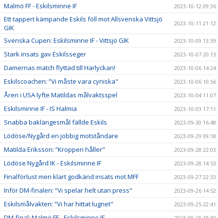
Malmö FF - Eskilsminne IF
2023-10-12 09:36
Ett tappert kämpande Eskils föll mot Allsvenska Vittsjö
2023-10-11 21:12
GIK
Svenska Cupen: Eskilsminne IF - Vittsjö GIK
2023-10-09 13:39
Stark insats gav Eskilsseger
2023-10-07 20:13
Damernas match flyttad till Harlyckan!
2023-10-06 14:24
Eskilscoachen: ”Vi måste vara cyniska"
2023-10-06 10:56
Åren i USA lyfte Matildas målvaktsspel
2023-10-04 11:07
Eskilsminne IF - IS Halmia
2023-10-03 17:11
Snabba baklängesmål fällde Eskils
2023-09-30 16:48
Lödöse/Nygård en jobbig motståndare
2023-09-29 09:18
Matilda Eriksson: ”Kroppen håller"
2023-09-28 22:03
Lödöse Nygård IK - Eskilsminne IF
2023-09-28 14:53
Finalförlust men klart godkänd insats mot MFF
2023-09-27 22:33
Inför DM-finalen: ”Vi spelar helt utan press"
2023-09-26 14:52
Eskilsmålvakten: ”Vi har hittat lugnet"
2023-09-25 22:41
DM-final: Malmö FF - Eskilsminne IF
2023-09-25 18:30