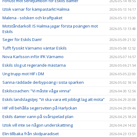
Förlust mot seriejumbon för Eskils damer
2026-05-14 18:55
Iztok varnar för kämpastarkt Halmia
2026-05-13 16:17
Malena - solsken och kraftpaket
2026-05-13 15:30
Motståndarkoll: IS Halmia jagar första poängen mot
2026-05-13 13:48
Eskils
Seger för Eskils Dam!
2026-05-09 21:32
Tufft fysiskt Värnamo väntar Eskils
2026-05-08 12:52
Nova Karlsson inför IFK Värnamo
2026-05-07 16:57
Eskils slog ut regerande mästarna
2026-05-06 21:54
Ung trupp mot HIF i DM
2026-05-05 22:00
Sanna räddade derbypoäng i sista sparken
2026-05-02 18:14
Eskilscoachen: ”Vi måste våga vinna”
2026-04-30 12:56
Eskils landslagstjej: ”Vi ska vara ett jobbigt lag att möta”
2026-04-29 20:08
HIF vill behålla segersviten på Harlyckan
2026-04-29 09:46
Eskils damer vann på svårspelad plan
2026-04-25 18:24
Iztok vill inte se någon underskattning
2026-04-24 14:32
Elin tillbaka från skidparadiset
2026-04-23 13:51