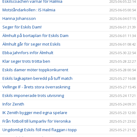
Eskilscoachen varnar för Halmia
2025-06-05 22:14
Motståndarkollen : IS Halmia
2025-06-05 00:54
Hanna Johansson
2025-06-04 07:15
Seger för Eskils Dam!
2025-06-01 21:39
Älmhult på bortaplan för Eskils Dam
2025-06-01 11:34
Älmhult går för seger mot Eskils
2025-06-01 08:42
Ebba Jahnfors inför Älmhult
2025-05-30 22:54
Klar seger trots trötta ben
2025-05-28 22:27
Eskils damer möter toppkonkurrent
2025-05-28 00:54
Eskils lagkapten beredd på tuff match
2025-05-27 16:08
Vellinge IF - årets stora överraskning
2025-05-27 15:45
Eskils imponerade trots utvisning
2025-05-24 17:21
Inför Zenith
2025-05-24 09:31
IK Zenith bygger med egna spelare
2025-05-23 12:00
Från fotboll till lumparliv för Veronika
2025-05-21 23:02
Ungdomligt Eskils föll med flaggan i topp
2025-05-21 21:52