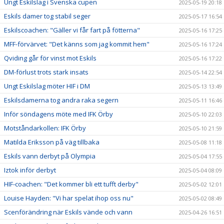
Ungt Eskilslag i Svenska cupen
2025-05-19 20:18
Eskils damer tog stabil seger
2025-05-17 16:54
Eskilscoachen: "Gäller vi får fart på fötterna"
2025-05-16 17:25
MFF-förvärvet: "Det känns som jag kommit hem"
2025-05-16 17:24
Qviding går för vinst mot Eskils
2025-05-16 17:22
DM-förlust trots stark insats
2025-05-14 22:54
Ungt Eskilslag möter HIF i DM
2025-05-13 13:49
Eskilsdamerna tog andra raka segern
2025-05-11 16:46
Inför söndagens möte med IFK Örby
2025-05-10 22:03
Motståndarkollen: IFK Örby
2025-05-10 21:59
Matilda Eriksson på väg tillbaka
2025-05-08 11:18
Eskils vann derbyt på Olympia
2025-05-04 17:55
Iztok inför derbyt
2025-05-04 08:09
HIF-coachen: "Det kommer bli ett tufft derby"
2025-05-02 12:01
Louise Hayden: "Vi har spelat ihop oss nu"
2025-05-02 08:49
Scenförändring när Eskils vände och vann
2025-04-26 16:51