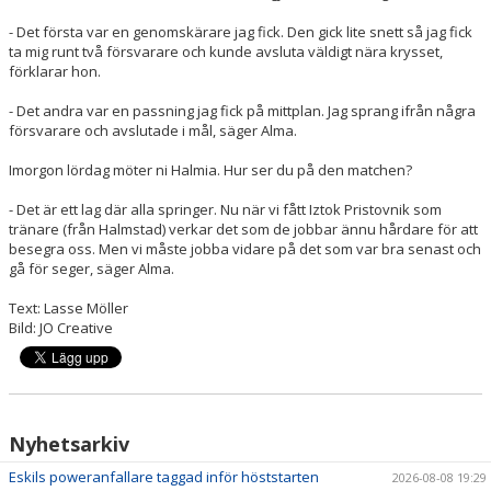
- Det första var en genomskärare jag fick. Den gick lite snett så jag fick
ta mig runt två försvarare och kunde avsluta väldigt nära krysset,
förklarar hon.
- Det andra var en passning jag fick på mittplan. Jag sprang ifrån några
försvarare och avslutade i mål, säger Alma.
Imorgon lördag möter ni Halmia. Hur ser du på den matchen?
- Det är ett lag där alla springer. Nu när vi fått Iztok Pristovnik som
tränare (från Halmstad) verkar det som de jobbar ännu hårdare för att
besegra oss. Men vi måste jobba vidare på det som var bra senast och
gå för seger, säger Alma.
Text: Lasse Möller
Bild: JO Creative
Nyhetsarkiv
Eskils poweranfallare taggad inför höststarten
2026-08-08 19:29