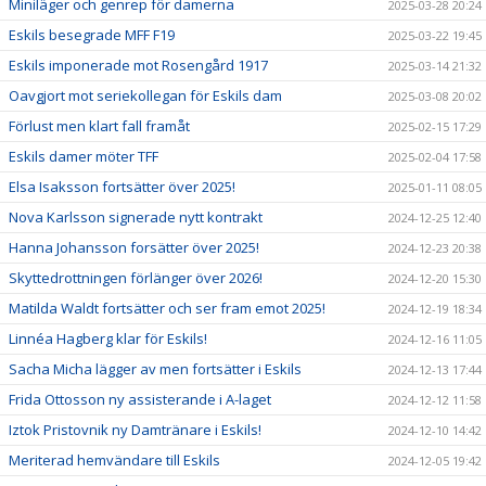
Miniläger och genrep för damerna
2025-03-28 20:24
Eskils besegrade MFF F19
2025-03-22 19:45
Eskils imponerade mot Rosengård 1917
2025-03-14 21:32
Oavgjort mot seriekollegan för Eskils dam
2025-03-08 20:02
Förlust men klart fall framåt
2025-02-15 17:29
Eskils damer möter TFF
2025-02-04 17:58
Elsa Isaksson fortsätter över 2025!
2025-01-11 08:05
Nova Karlsson signerade nytt kontrakt
2024-12-25 12:40
Hanna Johansson forsätter över 2025!
2024-12-23 20:38
Skyttedrottningen förlänger över 2026!
2024-12-20 15:30
Matilda Waldt fortsätter och ser fram emot 2025!
2024-12-19 18:34
Linnéa Hagberg klar för Eskils!
2024-12-16 11:05
Sacha Micha lägger av men fortsätter i Eskils
2024-12-13 17:44
Frida Ottosson ny assisterande i A-laget
2024-12-12 11:58
Iztok Pristovnik ny Damtränare i Eskils!
2024-12-10 14:42
Meriterad hemvändare till Eskils
2024-12-05 19:42