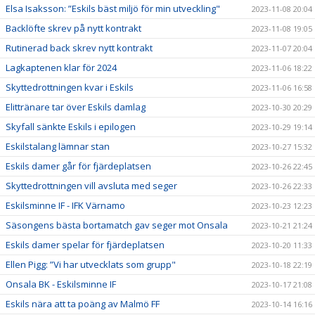
Elsa Isaksson: ”Eskils bäst miljö för min utveckling"
2023-11-08 20:04
Backlöfte skrev på nytt kontrakt
2023-11-08 19:05
Rutinerad back skrev nytt kontrakt
2023-11-07 20:04
Lagkaptenen klar för 2024
2023-11-06 18:22
Skyttedrottningen kvar i Eskils
2023-11-06 16:58
Elittränare tar över Eskils damlag
2023-10-30 20:29
Skyfall sänkte Eskils i epilogen
2023-10-29 19:14
Eskilstalang lämnar stan
2023-10-27 15:32
Eskils damer går för fjärdeplatsen
2023-10-26 22:45
Skyttedrottningen vill avsluta med seger
2023-10-26 22:33
Eskilsminne IF - IFK Värnamo
2023-10-23 12:23
Säsongens bästa bortamatch gav seger mot Onsala
2023-10-21 21:24
Eskils damer spelar för fjärdeplatsen
2023-10-20 11:33
Ellen Pigg: ”Vi har utvecklats som grupp"
2023-10-18 22:19
Onsala BK - Eskilsminne IF
2023-10-17 21:08
Eskils nära att ta poäng av Malmö FF
2023-10-14 16:16