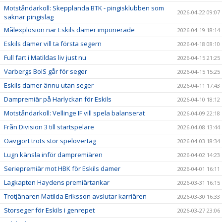
Motståndarkoll: Skepplanda BTK - pingisklubben som
2026-04-22 09:07
saknar pingislag
Målexplosion när Eskils damer imponerade
2026-04-19 18:14
Eskils damer vill ta första segern
2026-04-18 08:10
Full fart i Matildas liv just nu
2026-04-15 21:25
Varbergs BoIS går för seger
2026-04-15 15:25
Eskils damer ännu utan seger
2026-04-11 17:43
Dampremiär på Harlyckan för Eskils
2026-04-10 18:12
Motståndarkoll: Vellinge IF vill spela balanserat
2026-04-09 22:18
Från Division 3 till startspelare
2026-04-08 13:44
Oavgjort trots stor spelövertag
2026-04-03 18:34
Lugn känsla inför dampremiären
2026-04-02 14:23
Seriepremiär mot HBK för Eskils damer
2026-04-01 16:11
Lagkapten Haydens premiärtankar
2026-03-31 16:15
Trotjänaren Matilda Eriksson avslutar karriären
2026-03-30 16:33
Storseger för Eskils i genrepet
2026-03-27 23:06