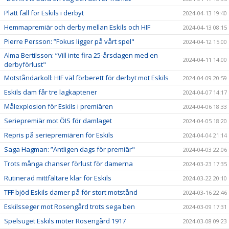
Platt fall för Eskils i derbyt
2024-04-13 19:40
Hemmapremiär och derby mellan Eskils och HIF
2024-04-13 08:15
Pierre Persson: ”Fokus ligger på vårt spel"
2024-04-12 15:00
Alma Bertilsson: ”Vill inte fira 25-årsdagen med en
2024-04-11 14:00
derbyförlust"
Motståndarkoll: HIF väl förberett för derbyt mot Eskils
2024-04-09 20:59
Eskils dam får tre lagkaptener
2024-04-07 14:17
Målexplosion för Eskils i premiären
2024-04-06 18:33
Seriepremiär mot ÖIS för damlaget
2024-04-05 18:20
Repris på seriepremiären för Eskils
2024-04-04 21:14
Saga Hagman: ”Äntligen dags för premiär"
2024-04-03 22:06
Trots många chanser förlust för damerna
2024-03-23 17:35
Rutinerad mittfältare klar för Eskils
2024-03-22 20:10
TFF bjöd Eskils damer på för stort motstånd
2024-03-16 22:46
Eskilsseger mot Rosengård trots sega ben
2024-03-09 17:31
Spelsuget Eskils möter Rosengård 1917
2024-03-08 09:23