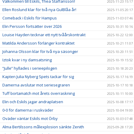
Välkommen till Eskils, Thea Staffansson!
2025-11-23 15:17
Ellen Roslund klar för två nya GulBlåa år!
2025-11-05 20:17
Comeback i Eskils för Hampus
2025-11-03 07:46
Elin Persson fortsätter över 2026
2025-10-31 10:16
Louise Hayden tecknar ett nytt tvåårskontrakt
2025-10-22 12:00
Matilda Andersson förlänger kontraktet
2025-10-21 11:07
Johanna Olsson klar för två nya säsonger
2025-10-20 11:51
Iztok kvar i ny damsatsning
2025-10-19 15:52
”Julle” hyllades i serieepilogen
2025-10-18 20:23
Kapten Julia Nyberg Spets tackar för sig
2025-10-17 16:19
Damerna avslutar mot seriesegraren
2025-10-17 10:18
Tuff bortamatch mot årets överraskning
2025-10-11 10:00
Elin och Eskils jagar andraplatsen
2025-10-08 17:17
0-0 för damerna i ruskväder
2025-10-04 19:00
Oväder väntar Eskils mot Örby
2025-10-03 07:48
Alma Bertilssons målexplosion sänkte Zenith
2025-09-28 17:20