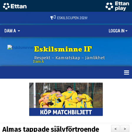
ESKILSCUPEN 2026!
DAM A
LOGGA IN
Eskilsminne IF
Respekt – Kamratskap – Jämlikhet
Dam A
HEM
NYHETER
KALENDER
TRUPPEN
Almas tappade självförtroende
<
>