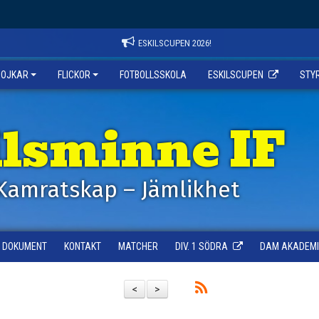
ESKILSCUPEN 2026!
POJKAR
FLICKOR
FOTBOLLSSKOLA
ESKILSCUPEN
STY
ilsminne IF
Kamratskap – Jämlikhet
DOKUMENT
KONTAKT
MATCHER
DIV. 1 SÖDRA
DAM AKADEMI -
<
>