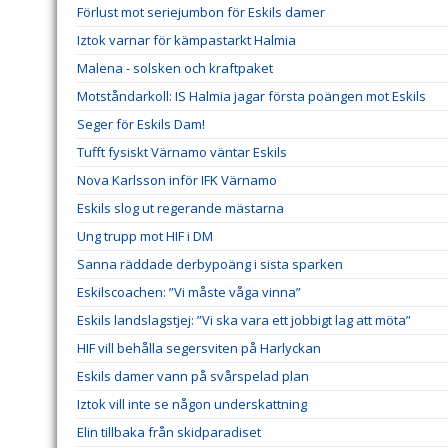
Förlust mot seriejumbon för Eskils damer
Iztok varnar för kämpastarkt Halmia
Malena - solsken och kraftpaket
Motståndarkoll: IS Halmia jagar första poängen mot Eskils
Seger för Eskils Dam!
Tufft fysiskt Värnamo väntar Eskils
Nova Karlsson inför IFK Värnamo
Eskils slog ut regerande mästarna
Ung trupp mot HIF i DM
Sanna räddade derbypoäng i sista sparken
Eskilscoachen: ”Vi måste våga vinna”
Eskils landslagstjej: ”Vi ska vara ett jobbigt lag att möta”
HIF vill behålla segersviten på Harlyckan
Eskils damer vann på svårspelad plan
Iztok vill inte se någon underskattning
Elin tillbaka från skidparadiset