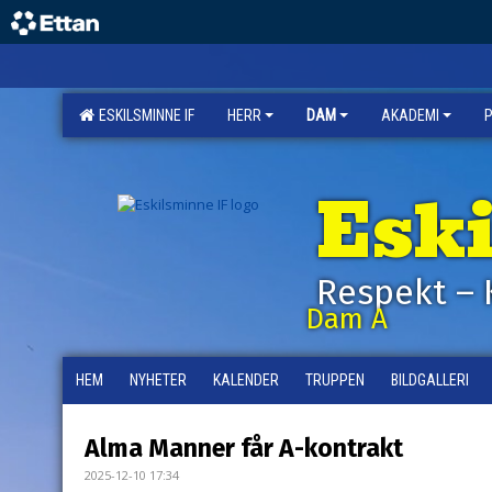
ESKILSMINNE IF
HERR
DAM
AKADEMI
Esk
Respekt – 
Dam A
HEM
NYHETER
KALENDER
TRUPPEN
BILDGALLERI
Alma Manner får A-kontrakt
2025-12-10 17:34