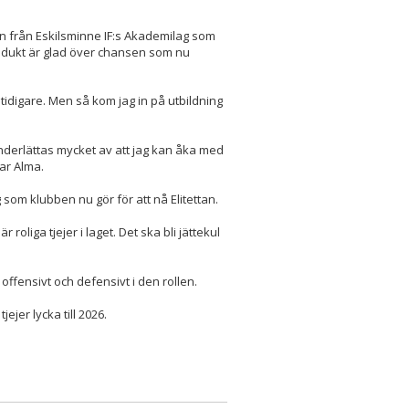
en från Eskilsminne IF:s Akademilag som
rodukt är glad över chansen som nu
r tidigare. Men så kom jag in på utbildning
nderlättas mycket av att jag kan åka med
rar Alma.
om klubben nu gör för att nå Elitettan.
roliga tjejer i laget. Det ska bli jättekul
ffensivt och defensivt i den rollen.
ejer lycka till 2026.