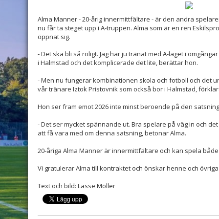
Alma Manner - 20-årig innermittfältare - är den andra spelar
nu får ta steget upp i A-truppen. Alma som är en ren Eskilsp
öppnat sig.
- Det ska bli så roligt. Jag har ju tränat med A-laget i omgånga
i Halmstad och det komplicerade det lite, berättar hon.
- Men nu fungerar kombinationen skola och fotboll och det u
vår tränare Iztok Pristovnik som också bor i Halmstad, förkla
Hon ser fram emot 2026 inte minst beroende på den satsning s
- Det ser mycket spännande ut. Bra spelare på väg in och det är 
att få vara med om denna satsning, betonar Alma.
20-åriga Alma Manner är innermittfältare och kan spela både o
Vi gratulerar Alma till kontraktet och önskar henne och övriga tj
Text och bild: Lasse Möller