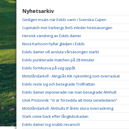
Nyhetsarkiv
Gedigen insats när Eskils vann i Svenska Cupen
Cupmatch mot Varbergs BoIS inleder höstsäsongen
Heroisk vändning av Eskils damer
Nova Karlsson hyllar glädjen i Eskils
Eskils damer vill avsluta vårsäsongen starkt
Eskils punkterade matchen på 28 minuter
Eskils formkurva på väg uppåt
Motståndarkoll - Alingsås KIK nykomling som överraskat
Eskils reste sig och besegrade Trollhättan
Eskils damer imponerade när man besegrade Älmhult
Iztok Pristovnik: ”Vi är försedda att möta serieledaren”
Motståndarkoll: Älmhults IF årets stora överraskning
Stark come back efter långtidsskadan
Eskils damer tog snabb revansch