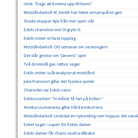
Iztok: ”Dags att komma upp till bevis”
Motståndarkoll: IK Zenith har hittat vinnarspåret igen
Skada stoppar Ajla från mer spel i vår
Eskils chanslöst mot Örgryte IS
Eskils möter erfaret topplag
Motståndarkoll: ÖIS utmanar om seriesegern
Det slår gnistor om ”Järvens” spel
Två drömmål gav rättvis seger
Eskils möter svåranalyserat motstånd
Julia Fransson gillar det fysiska spelet
Chansrikt när Eskils vann
Eskilscoachen: ”Vi måste få fart på bollen ”
Annika Loumaranta gillar hård konkurrens
Motståndarkoll: Lindsdal en nykomling som hoppas det vänd
Enkel seger i cupen för Eskils damer
Eskils damer får chans studsa tillbaka