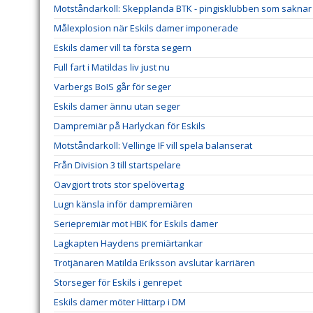
Motståndarkoll: Skepplanda BTK - pingisklubben som saknar 
Målexplosion när Eskils damer imponerade
Eskils damer vill ta första segern
Full fart i Matildas liv just nu
Varbergs BoIS går för seger
Eskils damer ännu utan seger
Dampremiär på Harlyckan för Eskils
Motståndarkoll: Vellinge IF vill spela balanserat
Från Division 3 till startspelare
Oavgjort trots stor spelövertag
Lugn känsla inför dampremiären
Seriepremiär mot HBK för Eskils damer
Lagkapten Haydens premiärtankar
Trotjänaren Matilda Eriksson avslutar karriären
Storseger för Eskils i genrepet
Eskils damer möter Hittarp i DM