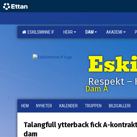
ESKILSMINNE IF
HERR
DAM
AKADEMI
Esk
Respekt – 
Dam A
HEM
NYHETER
KALENDER
TRUPPEN
BILDGALLERI
Talangfull ytterback fick A-kontrak
dam