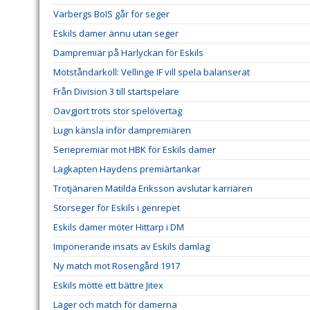
Varbergs BoIS går för seger
Eskils damer ännu utan seger
Dampremiär på Harlyckan för Eskils
Motståndarkoll: Vellinge IF vill spela balanserat
Från Division 3 till startspelare
Oavgjort trots stor spelövertag
Lugn känsla inför dampremiären
Seriepremiär mot HBK för Eskils damer
Lagkapten Haydens premiärtankar
Trotjänaren Matilda Eriksson avslutar karriären
Storseger för Eskils i genrepet
Eskils damer möter Hittarp i DM
Imponerande insats av Eskils damlag
Ny match mot Rosengård 1917
Eskils mötte ett bättre Jitex
Läger och match för damerna