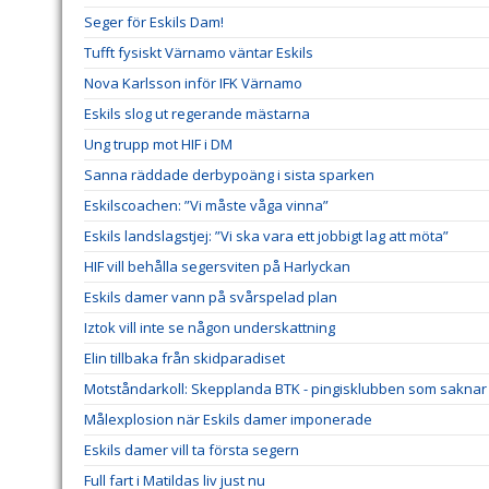
Seger för Eskils Dam!
Tufft fysiskt Värnamo väntar Eskils
Nova Karlsson inför IFK Värnamo
Eskils slog ut regerande mästarna
Ung trupp mot HIF i DM
Sanna räddade derbypoäng i sista sparken
Eskilscoachen: ”Vi måste våga vinna”
Eskils landslagstjej: ”Vi ska vara ett jobbigt lag att möta”
HIF vill behålla segersviten på Harlyckan
Eskils damer vann på svårspelad plan
Iztok vill inte se någon underskattning
Elin tillbaka från skidparadiset
Motståndarkoll: Skepplanda BTK - pingisklubben som saknar 
Målexplosion när Eskils damer imponerade
Eskils damer vill ta första segern
Full fart i Matildas liv just nu