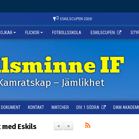
ESKILSCUPEN 2026!
POJKAR
FLICKOR
FOTBOLLSSKOLA
ESKILSCUPEN
STY
ilsminne IF
Kamratskap – Jämlikhet
DOKUMENT
KONTAKT
MATCHER
DIV. 1 SÖDRA
DAM AKADEMI -
t med Eskils
<
>