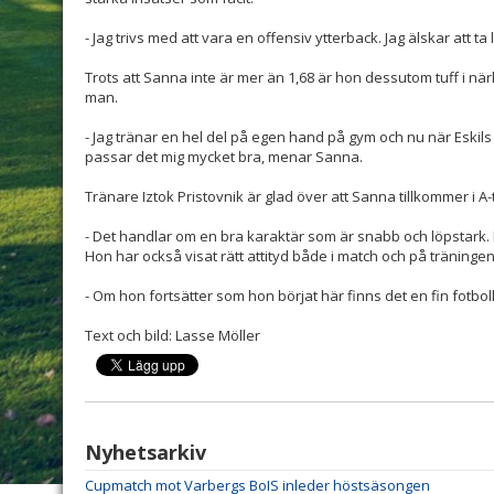
- Jag trivs med att vara en offensiv ytterback. Jag älskar att ta
Trots att Sanna inte är mer än 1,68 är hon dessutom tuff i n
man.
- Jag tränar en hel del på egen hand på gym och nu när Eskils
passar det mig mycket bra, menar Sanna.
Tränare Iztok Pristovnik är glad över att Sanna tillkommer i A
- Det handlar om en bra karaktär som är snabb och löpstark. D
Hon har också visat rätt attityd både i match och på träninge
- Om hon fortsätter som hon börjat här finns det en fin fotbo
Text och bild: Lasse Möller
Nyhetsarkiv
Cupmatch mot Varbergs BoIS inleder höstsäsongen