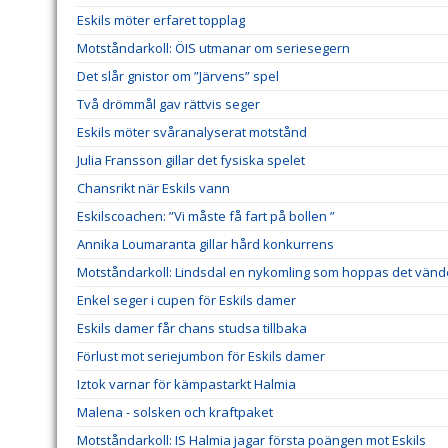
Eskils möter erfaret topplag
Motståndarkoll: ÖIS utmanar om seriesegern
Det slår gnistor om ”Järvens” spel
Två drömmål gav rättvis seger
Eskils möter svåranalyserat motstånd
Julia Fransson gillar det fysiska spelet
Chansrikt när Eskils vann
Eskilscoachen: ”Vi måste få fart på bollen ”
Annika Loumaranta gillar hård konkurrens
Motståndarkoll: Lindsdal en nykomling som hoppas det vänd
Enkel seger i cupen för Eskils damer
Eskils damer får chans studsa tillbaka
Förlust mot seriejumbon för Eskils damer
Iztok varnar för kämpastarkt Halmia
Malena - solsken och kraftpaket
Motståndarkoll: IS Halmia jagar första poängen mot Eskils