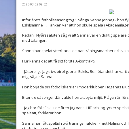
2026-03-02 09:52
Inför årets fotbollssäsong tog 17-åriga Sanna Jonhag - hon fyller
Eskilsminne IF. Tanken var att hon skulle spela i Akademilage
Redan i Nyårssaluten såg vi att Sanna var en duktig spelare 
med talangen.
Sanna har spelat ytterback i ett par träningsmatcher och vis
Hur känns det att få sitt första A-kontrakt?
- Jätteroligt. Jag trivs otroligt bra i Eskils. Bemötandet har var
mig, säger Sanna.
Hon började sin fotbollskarriär i moderklubben Höganäs BK och
Efter tre säsonger där valde hon att byta miljö. Frågan är för
- Jag har följt Eskils de åren jag varit i HIF och jag tycker spel
spelsätt, förklarar hon.
Sanna har fått speltid i två träningsmatcher - mot Halmia och
starka insatser som facit.