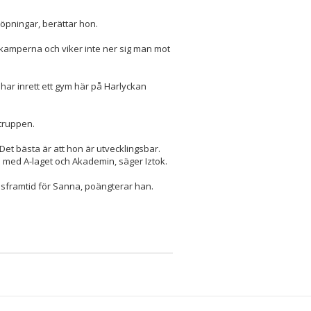
 löpningar, berättar hon.
ärkamperna och viker inte ner sig man mot
 har inrett ett gym här på Harlyckan
-truppen.
et bästa är att hon är utvecklingsbar.
n med A-laget och Akademin, säger Iztok.
llsframtid för Sanna, poängterar han.