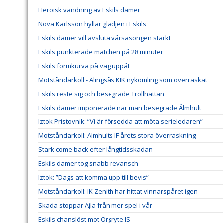
Heroisk vändning av Eskils damer
Nova Karlsson hyllar glädjen i Eskils
Eskils damer vill avsluta vårsäsongen starkt
Eskils punkterade matchen på 28 minuter
Eskils formkurva på väg uppåt
Motståndarkoll - Alingsås KIK nykomling som överraskat
Eskils reste sig och besegrade Trollhättan
Eskils damer imponerade när man besegrade Älmhult
Iztok Pristovnik: ”Vi är försedda att möta serieledaren”
Motståndarkoll: Älmhults IF årets stora överraskning
Stark come back efter långtidsskadan
Eskils damer tog snabb revansch
Iztok: ”Dags att komma upp till bevis”
Motståndarkoll: IK Zenith har hittat vinnarspåret igen
Skada stoppar Ajla från mer spel i vår
Eskils chanslöst mot Örgryte IS