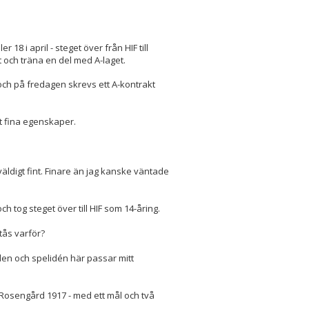
 18 i april - steget över från HIF till
t och träna en del med A-laget.
och på fredagen skrevs ett A-kontrakt
at fina egenskaper.
it väldigt fint. Finare än jag kanske väntade
 tog steget över till HIF som 14-åring.
stås varför?
stilen och spelidén här passar mitt
 Rosengård 1917 - med ett mål och två