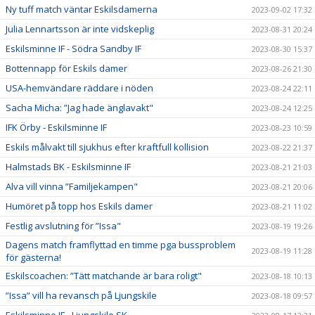
Ny tuff match väntar Eskilsdamerna
2023-09-02 17:32
Julia Lennartsson är inte vidskeplig
2023-08-31 20:24
Eskilsminne IF - Södra Sandby IF
2023-08-30 15:37
Bottennapp för Eskils damer
2023-08-26 21:30
USA-hemvändare räddare i nöden
2023-08-24 22:11
Sacha Micha: ”Jag hade änglavakt"
2023-08-24 12:25
IFK Örby - Eskilsminne IF
2023-08-23 10:59
Eskils målvakt till sjukhus efter kraftfull kollision
2023-08-22 21:37
Halmstads BK - Eskilsminne IF
2023-08-21 21:03
Alva vill vinna ”Familjekampen"
2023-08-21 20:06
Humöret på topp hos Eskils damer
2023-08-21 11:02
Festlig avslutning för ”Issa"
2023-08-19 19:26
Dagens match framflyttad en timme pga bussproblem
2023-08-19 11:28
för gästerna!
Eskilscoachen: ”Tätt matchande är bara roligt"
2023-08-18 10:13
”Issa” vill ha revansch på Ljungskile
2023-08-18 09:57
Eskilsminne IF - Ljungskile SK