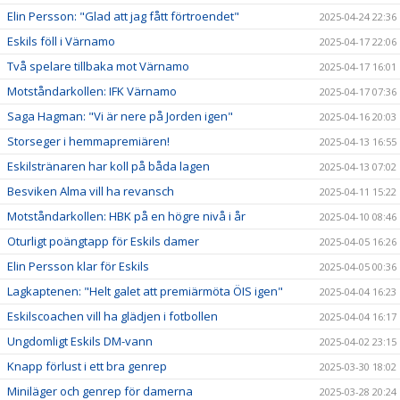
Elin Persson: "Glad att jag fått förtroendet"
2025-04-24 22:36
Eskils föll i Värnamo
2025-04-17 22:06
Två spelare tillbaka mot Värnamo
2025-04-17 16:01
Motståndarkollen: IFK Värnamo
2025-04-17 07:36
Saga Hagman: "Vi är nere på Jorden igen"
2025-04-16 20:03
Storseger i hemmapremiären!
2025-04-13 16:55
Eskilstränaren har koll på båda lagen
2025-04-13 07:02
Besviken Alma vill ha revansch
2025-04-11 15:22
Motståndarkollen: HBK på en högre nivå i år
2025-04-10 08:46
Oturligt poängtapp för Eskils damer
2025-04-05 16:26
Elin Persson klar för Eskils
2025-04-05 00:36
Lagkaptenen: "Helt galet att premiärmöta ÖIS igen"
2025-04-04 16:23
Eskilscoachen vill ha glädjen i fotbollen
2025-04-04 16:17
Ungdomligt Eskils DM-vann
2025-04-02 23:15
Knapp förlust i ett bra genrep
2025-03-30 18:02
Miniläger och genrep för damerna
2025-03-28 20:24