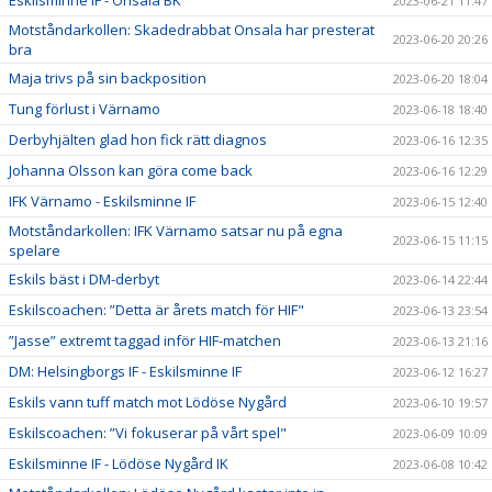
2023-06-21 11:47
Motståndarkollen: Skadedrabbat Onsala har presterat
2023-06-20 20:26
bra
Maja trivs på sin backposition
2023-06-20 18:04
Tung förlust i Värnamo
2023-06-18 18:40
Derbyhjälten glad hon fick rätt diagnos
2023-06-16 12:35
Johanna Olsson kan göra come back
2023-06-16 12:29
IFK Värnamo - Eskilsminne IF
2023-06-15 12:40
Motståndarkollen: IFK Värnamo satsar nu på egna
2023-06-15 11:15
spelare
Eskils bäst i DM-derbyt
2023-06-14 22:44
Eskilscoachen: ”Detta är årets match för HIF"
2023-06-13 23:54
”Jasse” extremt taggad inför HIF-matchen
2023-06-13 21:16
DM: Helsingborgs IF - Eskilsminne IF
2023-06-12 16:27
Eskils vann tuff match mot Lödöse Nygård
2023-06-10 19:57
Eskilscoachen: ”Vi fokuserar på vårt spel"
2023-06-09 10:09
Eskilsminne IF - Lödöse Nygård IK
2023-06-08 10:42