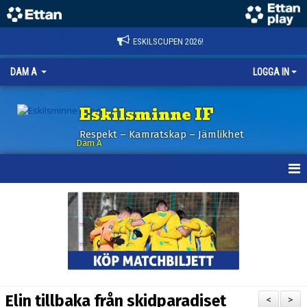
ESKILSCUPEN 2026!
DAM A
LOGGA IN
Eskilsminne IF
Respekt – Kamratskap – Jämlikhet
Dam A
HEM
NYHETER
KALENDER
TRUPPEN
Elin tillbaka från skidparadiset
<
>