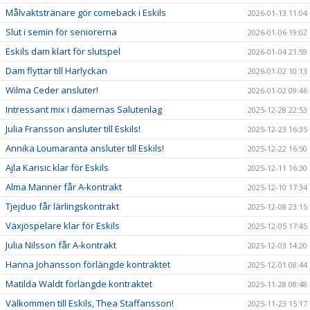
Målvaktstränare gör comeback i Eskils
2026-01-13 11:04
Slut i semin för seniorerna
2026-01-06 19:02
Eskils dam klart för slutspel
2026-01-04 21:59
Dam flyttar till Harlyckan
2026-01-02 10:13
Wilma Ceder ansluter!
2026-01-02 09:46
Intressant mix i damernas Salutenlag
2025-12-28 22:53
Julia Fransson ansluter till Eskils!
2025-12-23 16:35
Annika Loumaranta ansluter till Eskils!
2025-12-22 16:50
Ajla Karisic klar för Eskils
2025-12-11 16:30
Alma Manner får A-kontrakt
2025-12-10 17:34
Tjejduo får lärlingskontrakt
2025-12-08 23:15
Växjöspelare klar för Eskils
2025-12-05 17:45
Julia Nilsson får A-kontrakt
2025-12-03 14:20
Hanna Johansson förlängde kontraktet
2025-12-01 08:44
Matilda Waldt förlängde kontraktet
2025-11-28 08:48
Välkommen till Eskils, Thea Staffansson!
2025-11-23 15:17