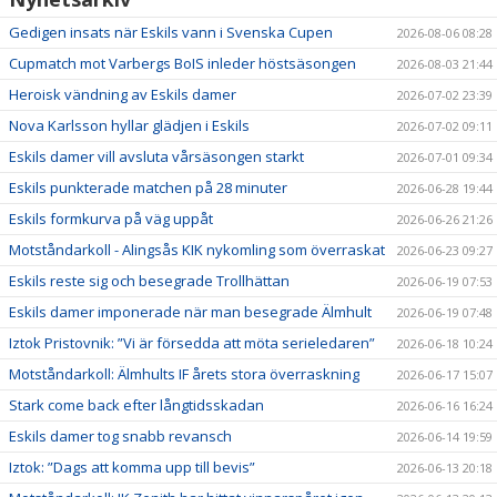
Gedigen insats när Eskils vann i Svenska Cupen
2026-08-06 08:28
Cupmatch mot Varbergs BoIS inleder höstsäsongen
2026-08-03 21:44
Heroisk vändning av Eskils damer
2026-07-02 23:39
Nova Karlsson hyllar glädjen i Eskils
2026-07-02 09:11
Eskils damer vill avsluta vårsäsongen starkt
2026-07-01 09:34
Eskils punkterade matchen på 28 minuter
2026-06-28 19:44
Eskils formkurva på väg uppåt
2026-06-26 21:26
Motståndarkoll - Alingsås KIK nykomling som överraskat
2026-06-23 09:27
Eskils reste sig och besegrade Trollhättan
2026-06-19 07:53
Eskils damer imponerade när man besegrade Älmhult
2026-06-19 07:48
Iztok Pristovnik: ”Vi är försedda att möta serieledaren”
2026-06-18 10:24
Motståndarkoll: Älmhults IF årets stora överraskning
2026-06-17 15:07
Stark come back efter långtidsskadan
2026-06-16 16:24
Eskils damer tog snabb revansch
2026-06-14 19:59
Iztok: ”Dags att komma upp till bevis”
2026-06-13 20:18