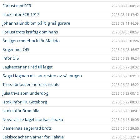
Förlust mot FCR
2025-08-12 08:12
Iztok inför FCR 1917
2025-08-11 17:42
Johanna Lindblom pålitlig målgörare
2025-08-11 16:09
Förlust trots kraftig dominans
2025-08-06 08:59
Äntligen comeback för Matilda
2025-08-05 01:26
Seger mot ÖIS
2025-06-28 16:57
Inför ÖIS
2025-06-28 10:24
Lagkaptenens råd till laget
2025-06-27 20:02
Saga Hagman missar resten av säsongen
2025-06-26 09:10
Trots förlust en heroisk insats
2025-06-22 16:29
Julia trivs som underdog
2025-06-22 08:12
Iztok inför IFK Göteborg
2025-06-22 08:03
Iztok inför Bromölla
2025-06-15 10:41
Nova vill se laget studsa tillbaka
2025-06-15 10:05
Damernas segerrad bröts
2025-06-06 20:55
Eskilscoachen varnar för Halmia
2025-06-05 22:14