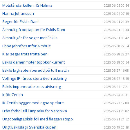
Motståndarkollen : IS Halmia
2025-06-05 00:54
Hanna Johansson
2025-06-04 07:15
Seger för Eskils Dam!
2025-06-01 21:39
Älmhult på bortaplan för Eskils Dam
2025-06-01 11:34
Älmhult går för seger mot Eskils
2025-06-01 08:42
Ebba Jahnfors inför Älmhult
2025-05-30 22:54
Klar seger trots trötta ben
2025-05-28 22:27
Eskils damer möter toppkonkurrent
2025-05-28 00:54
Eskils lagkapten beredd på tuff match
2025-05-27 16:08
Vellinge IF - årets stora överraskning
2025-05-27 15:45
Eskils imponerade trots utvisning
2025-05-24 17:21
Inför Zenith
2025-05-24 09:31
IK Zenith bygger med egna spelare
2025-05-23 12:00
Från fotboll till lumparliv för Veronika
2025-05-21 23:02
Ungdomligt Eskils föll med flaggan i topp
2025-05-21 21:52
Ungt Eskilslag i Svenska cupen
2025-05-19 20:18