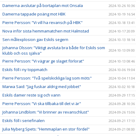
Damerna avslutar på bortaplan mot Onsala
2024-10-26 10:36
Damerna tappade poäng mot HBK
2024-10-19 16:54
Pierre Persson: ”Vi vill ha revansch på HBK"
2024-10-18 13:41
Nova inför sista hemmamatchen mot Halmstad
2024-10-17 20:09
Sen målexplosion gav Eskils segern
2024-10-13 18:14
Johanna Olsson: ”Viktigt avsluta bra både för Eskils som
2024-10-13 09:00
klubb och oss själva"
Pierre Persson: ”Vi vägrar ge slaget förlorat"
2024-10-13 08:46
Eskils föll i ny toppmatch
2024-10-06 19:04
Pierre Persson: "Två spelskickliga lag som möts"
2024-10-04 11:04
Marwa Said: ”Jag fuskar aldrig med jobbet"
2024-10-02 10:18
Eskils damer reste sig och vann
2024-09-29 17:15
Pierre Persson: ”Vi ska tillbaka till det vi är"
2024-09-28 10:36
Johanna Lindblom: ”Vi brinner av revanschlust"
2024-09-26 15:06
Eskils föll i seriefinalen
2024-09-21 17:13
Julia Nyberg Spets: ”Hemmaplan en stor fördel"
2024-09-21 08:00