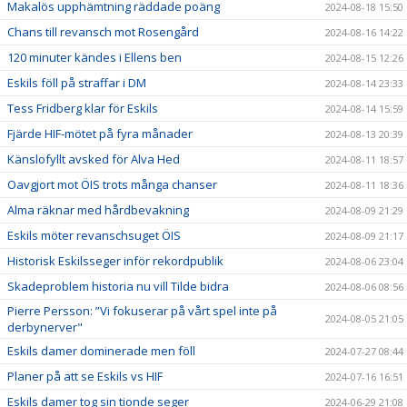
Makalös upphämtning räddade poäng
2024-08-18 15:50
Chans till revansch mot Rosengård
2024-08-16 14:22
120 minuter kändes i Ellens ben
2024-08-15 12:26
Eskils föll på straffar i DM
2024-08-14 23:33
Tess Fridberg klar för Eskils
2024-08-14 15:59
Fjärde HIF-mötet på fyra månader
2024-08-13 20:39
Känslofyllt avsked för Alva Hed
2024-08-11 18:57
Oavgjort mot ÖIS trots många chanser
2024-08-11 18:36
Alma räknar med hårdbevakning
2024-08-09 21:29
Eskils möter revanschsuget ÖIS
2024-08-09 21:17
Historisk Eskilsseger inför rekordpublik
2024-08-06 23:04
Skadeproblem historia nu vill Tilde bidra
2024-08-06 08:56
Pierre Persson: ”Vi fokuserar på vårt spel inte på
2024-08-05 21:05
derbynerver"
Eskils damer dominerade men föll
2024-07-27 08:44
Planer på att se Eskils vs HIF
2024-07-16 16:51
Eskils damer tog sin tionde seger
2024-06-29 21:08