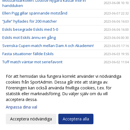
Motståndarkollen: Lödöse Nygård kastar inte in
2023-06-08 10:10
handduken
Ellen Pigg gillar spännande motstånd
2023-06-07 22:32
”Julle” hyllades för 200 matcher
2023-06-06 16:03
Eskils besegrade Eskils med 5-0
2023-06-06 16:00
Eskils mot Eskils ännu en gång
2023-06-06 00:30
Svenska Cupen-match mellan Dam A och Akademin!
2023-06-05 17:16
Fasta situationer fällde Eskils
2023-06-03 19:55
Tuff match väntar mot seriefavorit
2023-06-02 11:04
Motståndarkollen: Hårdsatsande Halmia med 14
2023-06-01 09:50
nyförvärv
För att hemsidan ska fungera korrekt använder vi nödvändiga
cookies från SportAdmin. Dessa går inte att stänga av.
”Aggi” närmar sig toppformen
2023-05-30 21:51
Föreningen kan också använda frivilliga cookies, t.ex. för
IS Halmia - Eskilsminne IF
2023-05-30 10:56
statistik eller marknadsföring. Du väljer själv om du vill
Alma Bertilssons hat trick sänkte Mariebo
2023-05-27 19:38
acceptera dessa.
Motståndarkollen: Mariebo IK satsar på egna talanger
Anpassa dina val
2023-05-23 19:33
Eskilsminne IF - Mariebo IK
2023-05-23 14:58
Acceptera nödvändiga
Acceptera alla
Alma inne på femte paret fotbollsskor
2023-05-23 11:42