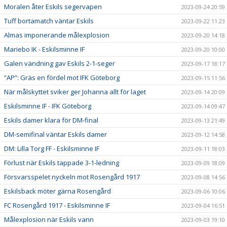
Moralen åter Eskils segervapen
2023-09-24 20:59
Tuff bortamatch väntar Eskils
2023-09-22 11:23
Almas imponerande målexplosion
2023-09-20 14:18
Mariebo IK - Eskilsminne IF
2023-09-20 10:00
Galen vändning gav Eskils 2-1-seger
2023-09-17 18:17
”AP”: Gräs en fördel mot IFK Göteborg
2023-09-15 11:56
När målskyttet sviker ger Johanna allt för laget
2023-09-14 20:09
Eskilsminne IF - IFK Göteborg
2023-09-14 09:47
Eskils damer klara för DM-final
2023-09-13 21:49
DM-semifinal väntar Eskils damer
2023-09-12 14:58
DM: Lilla Torg FF - Eskilsminne IF
2023-09-11 18:03
Förlust när Eskils tappade 3-1-ledning
2023-09-09 18:09
Försvarsspelet nyckeln mot Rosengård 1917
2023-09-08 14:56
Eskilsback möter gärna Rosengård
2023-09-06 10:06
FC Rosengård 1917 - Eskilsminne IF
2023-09-04 16:51
Målexplosion när Eskils vann
2023-09-03 19:10