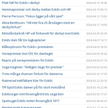
Platt fall för Eskils i derbyt
2024-04-13 19:40
Hemmapremiär och derby mellan Eskils och HIF
2024-04-13 08:15
Pierre Persson: ”Fokus ligger på vårt spel"
2024-04-12 15:00
Alma Bertilsson: ”Vill inte fira 25-årsdagen med en
2024-04-11 14:00
derbyförlust"
Motståndarkoll: HIF väl förberett för derbyt mot Eskils
2024-04-09 20:59
Eskils dam får tre lagkaptener
2024-04-07 14:17
Målexplosion för Eskils i premiären
2024-04-06 18:33
Seriepremiär mot ÖIS för damlaget
2024-04-05 18:20
Repris på seriepremiären för Eskils
2024-04-04 21:14
Saga Hagman: ”Äntligen dags för premiär"
2024-04-03 22:06
Trots många chanser förlust för damerna
2024-03-23 17:35
Rutinerad mittfältare klar för Eskils
2024-03-22 20:10
TFF bjöd Eskils damer på för stort motstånd
2024-03-16 22:46
Eskilsseger mot Rosengård trots sega ben
2024-03-09 17:31
Spelsuget Eskils möter Rosengård 1917
2024-03-08 09:23
Meriterande träningsseger
2024-02-17 19:26