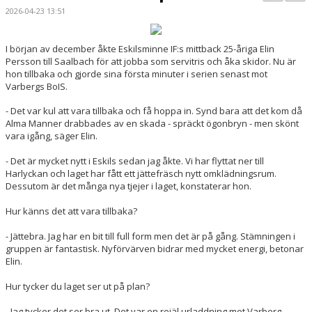
BILDGALLERI
2026-04-23 13:51
DOKUMENT
I början av december åkte Eskilsminne IF:s mittback 25-åriga Elin
Persson till Saalbach för att jobba som servitris och åka skidor. Nu är
KONTAKT
hon tillbaka och gjorde sina första minuter i serien senast mot
Varbergs BoIS.
MATCHER
- Det var kul att vara tillbaka och få hoppa in. Synd bara att det kom då
Alma Manner drabbades av en skada - spräckt ögonbryn - men skönt
DIV. 1 SÖDRA
vara igång, säger Elin.
DAM AKADEMI - DIVISION 2
- Det är mycket nytt i Eskils sedan jag åkte. Vi har flyttat ner till
Harlyckan och laget har fått ett jättefräsch nytt omklädningsrum.
Dessutom är det många nya tjejer i laget, konstaterar hon.
Hur känns det att vara tillbaka?
- Jättebra. Jag har en bit till full form men det är på gång. Stämningen i
gruppen är fantastisk. Nyförvärven bidrar med mycket energi, betonar
Elin.
Hur tycker du laget ser ut på plan?
- Jag tycker det ser bra ut. Det var en rejäl urladdning mot Varberg.