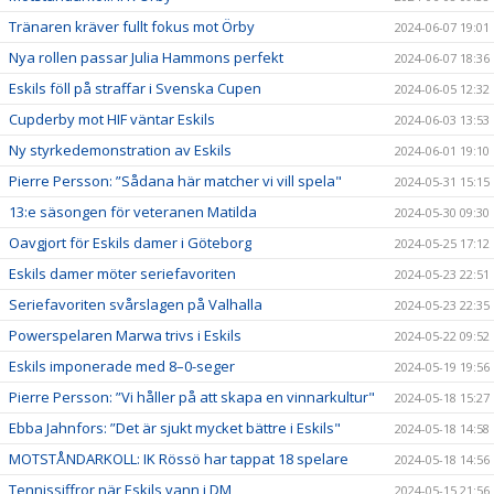
Tränaren kräver fullt fokus mot Örby
2024-06-07 19:01
Nya rollen passar Julia Hammons perfekt
2024-06-07 18:36
Eskils föll på straffar i Svenska Cupen
2024-06-05 12:32
Cupderby mot HIF väntar Eskils
2024-06-03 13:53
Ny styrkedemonstration av Eskils
2024-06-01 19:10
Pierre Persson: ”Sådana här matcher vi vill spela"
2024-05-31 15:15
13:e säsongen för veteranen Matilda
2024-05-30 09:30
Oavgjort för Eskils damer i Göteborg
2024-05-25 17:12
Eskils damer möter seriefavoriten
2024-05-23 22:51
Seriefavoriten svårslagen på Valhalla
2024-05-23 22:35
Powerspelaren Marwa trivs i Eskils
2024-05-22 09:52
Eskils imponerade med 8–0-seger
2024-05-19 19:56
Pierre Persson: ”Vi håller på att skapa en vinnarkultur"
2024-05-18 15:27
Ebba Jahnfors: ”Det är sjukt mycket bättre i Eskils"
2024-05-18 14:58
MOTSTÅNDARKOLL: IK Rössö har tappat 18 spelare
2024-05-18 14:56
Tennissiffror när Eskils vann i DM
2024-05-15 21:56