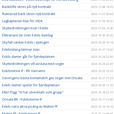
Backlöfte skrev på nytt kontrakt
2023-11-08 19:05
Rutinerad back skrev nytt kontrakt
2023-11-07 20:04
Lagkaptenen klar för 2024
2023-11-06 18:22
Skyttedrottningen kvar i Eskils
2023-11-06 16:58
Elittränare tar över Eskils damlag
2023-10-30 20:29
Skyfall sänkte Eskils i epilogen
2023-10-29 19:14
Eskilstalang lämnar stan
2023-10-27 15:32
Eskils damer går för fjärdeplatsen
2023-10-26 22:45
Skyttedrottningen vill avsluta med seger
2023-10-26 22:33
Eskilsminne IF - IFK Värnamo
2023-10-23 12:23
Säsongens bästa bortamatch gav seger mot Onsala
2023-10-21 21:24
Eskils damer spelar för fjärdeplatsen
2023-10-20 11:33
Ellen Pigg: ”Vi har utvecklats som grupp"
2023-10-18 22:19
Onsala BK - Eskilsminne IF
2023-10-17 21:08
Eskils nära att ta poäng av Malmö FF
2023-10-14 16:16
Malmö FF - Eskilsminne IF
2023-10-12 09:36