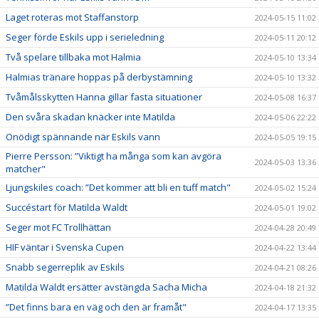
Laget roteras mot Staffanstorp
2024-05-15 11:02
Seger förde Eskils upp i serieledning
2024-05-11 20:12
Två spelare tillbaka mot Halmia
2024-05-10 13:34
Halmias tränare hoppas på derbystämning
2024-05-10 13:32
Tvåmålsskytten Hanna gillar fasta situationer
2024-05-08 16:37
Den svåra skadan knäcker inte Matilda
2024-05-06 22:22
Onödigt spännande när Eskils vann
2024-05-05 19:15
Pierre Persson: ”Viktigt ha många som kan avgöra
2024-05-03 13:36
matcher"
Ljungskiles coach: ”Det kommer att bli en tuff match"
2024-05-02 15:24
Succéstart för Matilda Waldt
2024-05-01 19:02
Seger mot FC Trollhättan
2024-04-28 20:49
HIF väntar i Svenska Cupen
2024-04-22 13:44
Snabb segerreplik av Eskils
2024-04-21 08:26
Matilda Waldt ersätter avstängda Sacha Micha
2024-04-18 21:32
”Det finns bara en väg och den är framåt"
2024-04-17 13:35