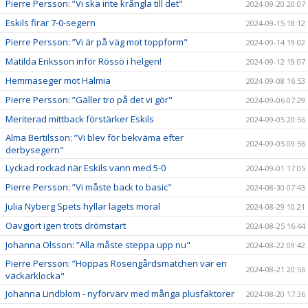
Pierre Persson: ”Vi ska inte krångla till det"
2024-09-20 20:07
Eskils firar 7-0-segern
2024-09-15 18:12
Pierre Persson: ”Vi är på väg mot toppform"
2024-09-14 19:02
Matilda Eriksson inför Rössö i helgen!
2024-09-12 19:07
Hemmaseger mot Halmia
2024-09-08 16:53
Pierre Persson: ”Gäller tro på det vi gör"
2024-09-06 07:29
Meriterad mittback förstärker Eskils
2024-09-05 20:56
Alma Bertilsson: ”Vi blev för bekväma efter
2024-09-05 09:56
derbysegern"
Lyckad rockad när Eskils vann med 5-0
2024-09-01 17:05
Pierre Persson: ”Vi måste back to basic"
2024-08-30 07:43
Julia Nyberg Spets hyllar lagets moral
2024-08-29 10:21
Oavgjort igen trots drömstart
2024-08-25 16:44
Johanna Olsson: ”Alla måste steppa upp nu"
2024-08-22 09:42
Pierre Persson: ”Hoppas Rosengårdsmatchen var en
2024-08-21 20:56
väckarklocka"
Johanna Lindblom - nyförvärv med många plusfaktorer
2024-08-20 17:36