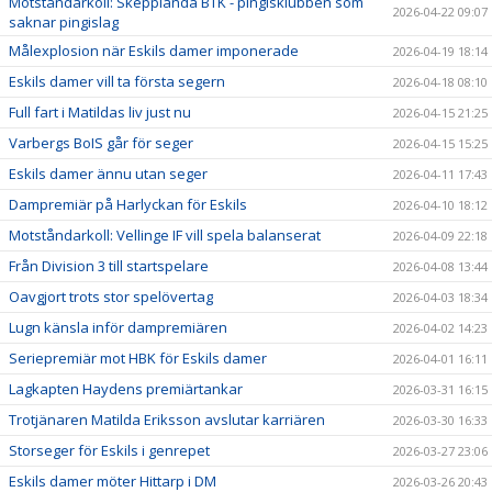
Motståndarkoll: Skepplanda BTK - pingisklubben som
2026-04-22 09:07
saknar pingislag
Målexplosion när Eskils damer imponerade
2026-04-19 18:14
Eskils damer vill ta första segern
2026-04-18 08:10
Full fart i Matildas liv just nu
2026-04-15 21:25
Varbergs BoIS går för seger
2026-04-15 15:25
Eskils damer ännu utan seger
2026-04-11 17:43
Dampremiär på Harlyckan för Eskils
2026-04-10 18:12
Motståndarkoll: Vellinge IF vill spela balanserat
2026-04-09 22:18
Från Division 3 till startspelare
2026-04-08 13:44
Oavgjort trots stor spelövertag
2026-04-03 18:34
Lugn känsla inför dampremiären
2026-04-02 14:23
Seriepremiär mot HBK för Eskils damer
2026-04-01 16:11
Lagkapten Haydens premiärtankar
2026-03-31 16:15
Trotjänaren Matilda Eriksson avslutar karriären
2026-03-30 16:33
Storseger för Eskils i genrepet
2026-03-27 23:06
Eskils damer möter Hittarp i DM
2026-03-26 20:43