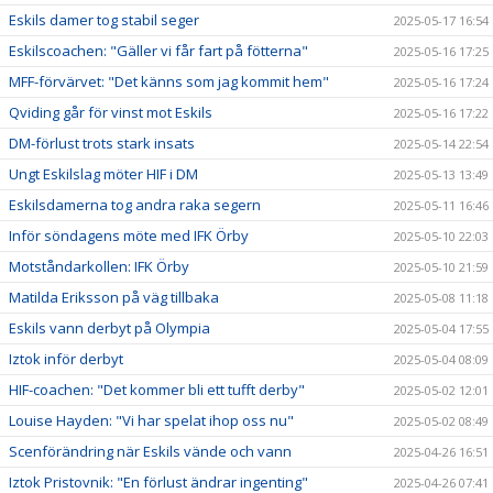
Eskils damer tog stabil seger
2025-05-17 16:54
Eskilscoachen: "Gäller vi får fart på fötterna"
2025-05-16 17:25
MFF-förvärvet: "Det känns som jag kommit hem"
2025-05-16 17:24
Qviding går för vinst mot Eskils
2025-05-16 17:22
DM-förlust trots stark insats
2025-05-14 22:54
Ungt Eskilslag möter HIF i DM
2025-05-13 13:49
Eskilsdamerna tog andra raka segern
2025-05-11 16:46
Inför söndagens möte med IFK Örby
2025-05-10 22:03
Motståndarkollen: IFK Örby
2025-05-10 21:59
Matilda Eriksson på väg tillbaka
2025-05-08 11:18
Eskils vann derbyt på Olympia
2025-05-04 17:55
Iztok inför derbyt
2025-05-04 08:09
HIF-coachen: "Det kommer bli ett tufft derby"
2025-05-02 12:01
Louise Hayden: "Vi har spelat ihop oss nu"
2025-05-02 08:49
Scenförändring när Eskils vände och vann
2025-04-26 16:51
Iztok Pristovnik: "En förlust ändrar ingenting"
2025-04-26 07:41