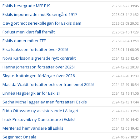
Eskils besegrade MFF F19
2025-03-22 19:45
Eskils imponerade mot Rosengård 1917
2025-03-14 21:32
Oavgjort mot seriekollegan för Eskils dam
2025-03-08 20:02
Förlust men klart fall framåt
2025-02-15 17:29
Eskils damer möter TFF
2025-02-04 17:58
Elsa Isaksson fortsätter över 2025!
2025-01-11 08:05
Nova Karlsson signerade nytt kontrakt
2024-12-25 12:40
Hanna Johansson forsätter över 2025!
2024-12-23 20:38
Skyttedrottningen förlänger över 2026!
2024-12-20 15:30
Matilda Waldt fortsätter och ser fram emot 2025!
2024-12-19 18:34
Linnéa Hagberg klar för Eskils!
2024-12-16 11:05
Sacha Micha lägger av men fortsätter i Eskils
2024-12-13 17:44
Frida Ottosson ny assisterande i A-laget
2024-12-12 11:58
Iztok Pristovnik ny Damtränare i Eskils!
2024-12-10 14:42
Meriterad hemvändare till Eskils
2024-12-05 19:42
Seger mot Onsala
2024-10-27 18:01