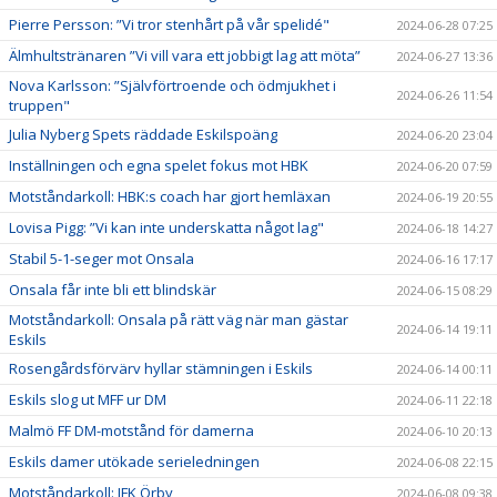
Pierre Persson: ”Vi tror stenhårt på vår spelidé"
2024-06-28 07:25
Älmhultstränaren ”Vi vill vara ett jobbigt lag att möta”
2024-06-27 13:36
Nova Karlsson: ”Självförtroende och ödmjukhet i
2024-06-26 11:54
truppen"
Julia Nyberg Spets räddade Eskilspoäng
2024-06-20 23:04
Inställningen och egna spelet fokus mot HBK
2024-06-20 07:59
Motståndarkoll: HBK:s coach har gjort hemläxan
2024-06-19 20:55
Lovisa Pigg: ”Vi kan inte underskatta något lag"
2024-06-18 14:27
Stabil 5-1-seger mot Onsala
2024-06-16 17:17
Onsala får inte bli ett blindskär
2024-06-15 08:29
Motståndarkoll: Onsala på rätt väg när man gästar
2024-06-14 19:11
Eskils
Rosengårdsförvärv hyllar stämningen i Eskils
2024-06-14 00:11
Eskils slog ut MFF ur DM
2024-06-11 22:18
Malmö FF DM-motstånd för damerna
2024-06-10 20:13
Eskils damer utökade serieledningen
2024-06-08 22:15
Motståndarkoll: IFK Örby
2024-06-08 09:38