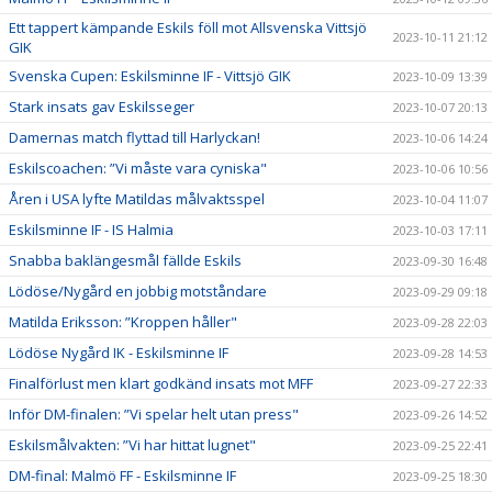
Ett tappert kämpande Eskils föll mot Allsvenska Vittsjö
2023-10-11 21:12
GIK
Svenska Cupen: Eskilsminne IF - Vittsjö GIK
2023-10-09 13:39
Stark insats gav Eskilsseger
2023-10-07 20:13
Damernas match flyttad till Harlyckan!
2023-10-06 14:24
Eskilscoachen: ”Vi måste vara cyniska"
2023-10-06 10:56
Åren i USA lyfte Matildas målvaktsspel
2023-10-04 11:07
Eskilsminne IF - IS Halmia
2023-10-03 17:11
Snabba baklängesmål fällde Eskils
2023-09-30 16:48
Lödöse/Nygård en jobbig motståndare
2023-09-29 09:18
Matilda Eriksson: ”Kroppen håller"
2023-09-28 22:03
Lödöse Nygård IK - Eskilsminne IF
2023-09-28 14:53
Finalförlust men klart godkänd insats mot MFF
2023-09-27 22:33
Inför DM-finalen: ”Vi spelar helt utan press"
2023-09-26 14:52
Eskilsmålvakten: ”Vi har hittat lugnet"
2023-09-25 22:41
DM-final: Malmö FF - Eskilsminne IF
2023-09-25 18:30