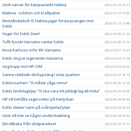
Iztok varnar för kämpastarkt Halmia
2026-05-13 16:17
Malena - solsken och kraftpaket
2026-05-13 15:30
Motståndarkoll: IS Halmia jagar första poängen mot
2026-05-13 13:48
Eskils
Seger för Eskils Dam!
2026-05-09 21:32
Tufft fysiskt Värnamo väntar Eskils
2026-05-08 12:52
Nova Karlsson inför IFK Värnamo
2026-05-07 16:57
Eskils slog ut regerande mästarna
2026-05-06 21:54
Ung trupp mot HIF i DM
2026-05-05 22:00
Sanna räddade derbypoäng i sista sparken
2026-05-02 18:14
Eskilscoachen: ”Vi måste våga vinna”
2026-04-30 12:56
Eskils landslagstjej: ”Vi ska vara ett jobbigt lag att möta”
2026-04-29 20:08
HIF vill behålla segersviten på Harlyckan
2026-04-29 09:46
Eskils damer vann på svårspelad plan
2026-04-25 18:24
Iztok vill inte se någon underskattning
2026-04-24 14:32
Elin tillbaka från skidparadiset
2026-04-23 13:51