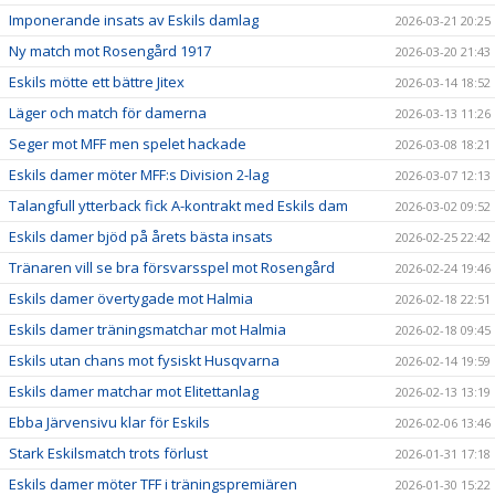
Imponerande insats av Eskils damlag
2026-03-21 20:25
Ny match mot Rosengård 1917
2026-03-20 21:43
Eskils mötte ett bättre Jitex
2026-03-14 18:52
Läger och match för damerna
2026-03-13 11:26
Seger mot MFF men spelet hackade
2026-03-08 18:21
Eskils damer möter MFF:s Division 2-lag
2026-03-07 12:13
Talangfull ytterback fick A-kontrakt med Eskils dam
2026-03-02 09:52
Eskils damer bjöd på årets bästa insats
2026-02-25 22:42
Tränaren vill se bra försvarsspel mot Rosengård
2026-02-24 19:46
Eskils damer övertygade mot Halmia
2026-02-18 22:51
Eskils damer träningsmatchar mot Halmia
2026-02-18 09:45
Eskils utan chans mot fysiskt Husqvarna
2026-02-14 19:59
Eskils damer matchar mot Elitettanlag
2026-02-13 13:19
Ebba Järvensivu klar för Eskils
2026-02-06 13:46
Stark Eskilsmatch trots förlust
2026-01-31 17:18
Eskils damer möter TFF i träningspremiären
2026-01-30 15:22