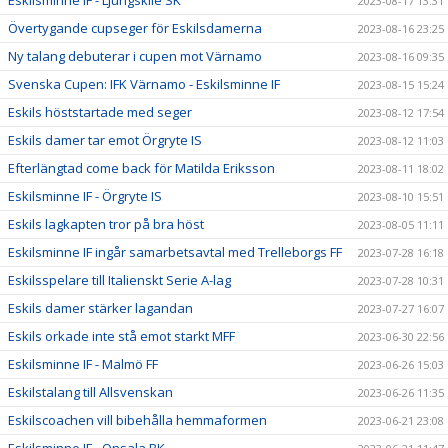
2023-08-17 13:31
Övertygande cupseger för Eskilsdamerna
2023-08-16 23:25
Ny talang debuterar i cupen mot Värnamo
2023-08-16 09:35
Svenska Cupen: IFK Värnamo - Eskilsminne IF
2023-08-15 15:24
Eskils höststartade med seger
2023-08-12 17:54
Eskils damer tar emot Örgryte IS
2023-08-12 11:03
Efterlängtad come back för Matilda Eriksson
2023-08-11 18:02
Eskilsminne IF - Örgryte IS
2023-08-10 15:51
Eskils lagkapten tror på bra höst
2023-08-05 11:11
Eskilsminne IF ingår samarbetsavtal med Trelleborgs FF
2023-07-28 16:18
Eskilsspelare till Italienskt Serie A-lag
2023-07-28 10:31
Eskils damer stärker lagandan
2023-07-27 16:07
Eskils orkade inte stå emot starkt MFF
2023-06-30 22:56
Eskilsminne IF - Malmö FF
2023-06-26 15:03
Eskilstalang till Allsvenskan
2023-06-26 11:35
Eskilscoachen vill bibehålla hemmaformen
2023-06-21 23:08
Eskilsminne IF - Onsala BK