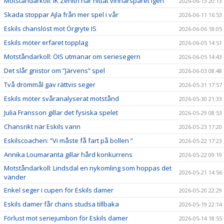
Motståndarkoll: IK Zenith har hittat vinnarspåret igen
2026-06-13 20:13
Skada stoppar Ajla från mer spel i vår
2026-06-11 16:53
Eskils chanslöst mot Örgryte IS
2026-06-06 18:05
Eskils möter erfaret topplag
2026-06-05 14:51
Motståndarkoll: ÖIS utmanar om seriesegern
2026-06-05 14:43
Det slår gnistor om ”Järvens” spel
2026-06-03 08:48
Två drömmål gav rättvis seger
2026-05-31 17:57
Eskils möter svåranalyserat motstånd
2026-05-30 21:33
Julia Fransson gillar det fysiska spelet
2026-05-29 08:53
Chansrikt när Eskils vann
2026-05-23 17:20
Eskilscoachen: ”Vi måste få fart på bollen ”
2026-05-22 17:23
Annika Loumaranta gillar hård konkurrens
2026-05-22 09:19
Motståndarkoll: Lindsdal en nykomling som hoppas det
2026-05-21 14:56
vänder
Enkel seger i cupen för Eskils damer
2026-05-20 22:29
Eskils damer får chans studsa tillbaka
2026-05-19 22:14
Förlust mot seriejumbon för Eskils damer
2026-05-14 18:55