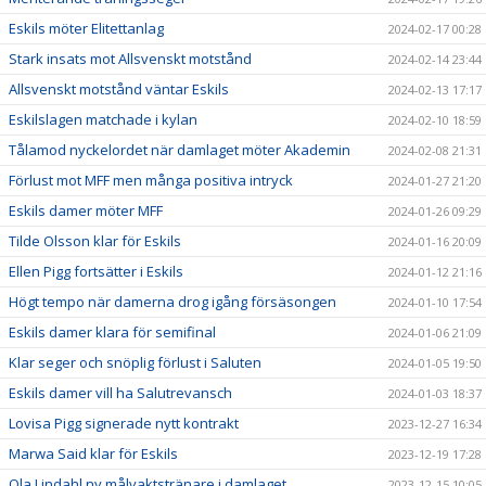
Eskils möter Elitettanlag
2024-02-17 00:28
Stark insats mot Allsvenskt motstånd
2024-02-14 23:44
Allsvenskt motstånd väntar Eskils
2024-02-13 17:17
Eskilslagen matchade i kylan
2024-02-10 18:59
Tålamod nyckelordet när damlaget möter Akademin
2024-02-08 21:31
Förlust mot MFF men många positiva intryck
2024-01-27 21:20
Eskils damer möter MFF
2024-01-26 09:29
Tilde Olsson klar för Eskils
2024-01-16 20:09
Ellen Pigg fortsätter i Eskils
2024-01-12 21:16
Högt tempo när damerna drog igång försäsongen
2024-01-10 17:54
Eskils damer klara för semifinal
2024-01-06 21:09
Klar seger och snöplig förlust i Saluten
2024-01-05 19:50
Eskils damer vill ha Salutrevansch
2024-01-03 18:37
Lovisa Pigg signerade nytt kontrakt
2023-12-27 16:34
Marwa Said klar för Eskils
2023-12-19 17:28
Ola Lindahl ny målvaktstränare i damlaget
2023-12-15 10:05