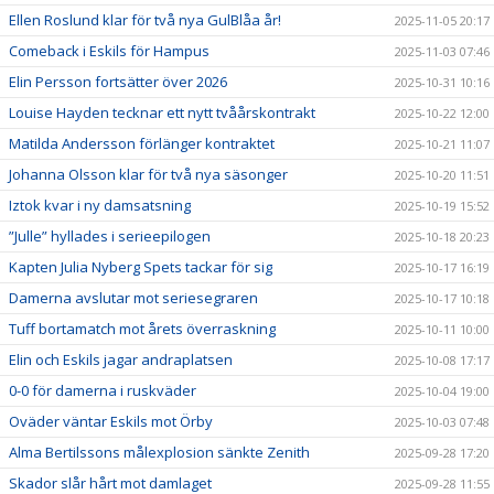
Ellen Roslund klar för två nya GulBlåa år!
2025-11-05 20:17
Comeback i Eskils för Hampus
2025-11-03 07:46
Elin Persson fortsätter över 2026
2025-10-31 10:16
Louise Hayden tecknar ett nytt tvåårskontrakt
2025-10-22 12:00
Matilda Andersson förlänger kontraktet
2025-10-21 11:07
Johanna Olsson klar för två nya säsonger
2025-10-20 11:51
Iztok kvar i ny damsatsning
2025-10-19 15:52
”Julle” hyllades i serieepilogen
2025-10-18 20:23
Kapten Julia Nyberg Spets tackar för sig
2025-10-17 16:19
Damerna avslutar mot seriesegraren
2025-10-17 10:18
Tuff bortamatch mot årets överraskning
2025-10-11 10:00
Elin och Eskils jagar andraplatsen
2025-10-08 17:17
0-0 för damerna i ruskväder
2025-10-04 19:00
Oväder väntar Eskils mot Örby
2025-10-03 07:48
Alma Bertilssons målexplosion sänkte Zenith
2025-09-28 17:20
Skador slår hårt mot damlaget
2025-09-28 11:55