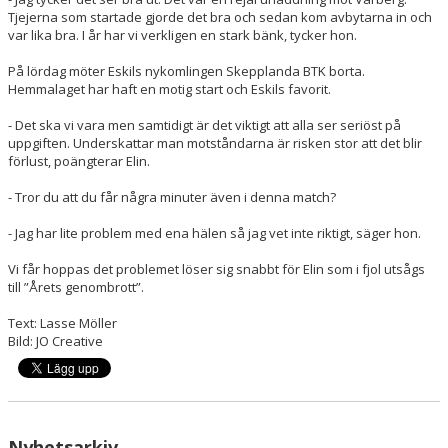
Tjejerna som startade gjorde det bra och sedan kom avbytarna in och
var lika bra. I år har vi verkligen en stark bänk, tycker hon.
På lördag möter Eskils nykomlingen Skepplanda BTK borta.
Hemmalaget har haft en motig start och Eskils favorit.
- Det ska vi vara men samtidigt är det viktigt att alla ser seriöst på
uppgiften. Underskattar man motståndarna är risken stor att det blir
förlust, poängterar Elin.
- Tror du att du får några minuter även i denna match?
- Jag har lite problem med ena hälen så jag vet inte riktigt, säger hon.
Vi får hoppas det problemet löser sig snabbt för Elin som i fjol utsågs
till ”Årets genombrott”.
Text: Lasse Möller
Bild: JO Creative
Nyhetsarkiv