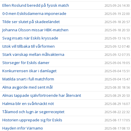
Ellen Roslund beredd på fysisk match
2025-09-26 14:30
0-0 men Eskilsdamerna imponerade
2025-09-19 22:00
Tilde ser slutet på skadeeländet
2025-09-18 20:57
Johanna Olsson missar HBK-matchen
2025-09-18 20:53
Svag insats när Eskils kryssade
2025-09-13 16:15
Iztok vill tillbaka till vårformen
2025-09-12 07:40
Stark vänskap mellan målvakterna
2025-09-12 07:35
Storseger för Eskils damer
2025-09-06 19:05
Konkurrensen ökar i damlaget
2025-09-04 15:51
Matilda snart i full matchform
2025-09-04 15:47
Alma avgjorde med sent mål
2025-08-30 18:56
Almas tappade självförtroende har återvänt
2025-08-29 20:53
Halmia blir en svårknäckt nöt
2025-08-29 16:07
Tålamod och lugn är segerreceptet
2025-08-22 22:32
Historien upprepade sig för Eskils
2025-08-17 17:05
Hayden inför Värnamo
2025-08-17 08:13