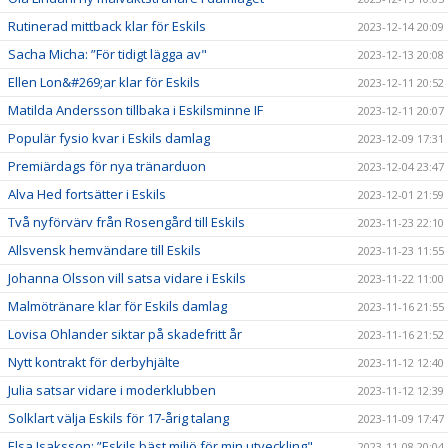
Rutinerad mittback klar för Eskils
2023-12-14 20:09
Sacha Micha: ”För tidigt lägga av"
2023-12-13 20:08
Ellen Lon&#269;ar klar för Eskils
2023-12-11 20:52
Matilda Andersson tillbaka i Eskilsminne IF
2023-12-11 20:07
Populär fysio kvar i Eskils damlag
2023-12-09 17:31
Premiärdags för nya tränarduon
2023-12-04 23:47
Alva Hed fortsätter i Eskils
2023-12-01 21:59
Två nyförvärv från Rosengård till Eskils
2023-11-23 22:10
Allsvensk hemvändare till Eskils
2023-11-23 11:55
Johanna Olsson vill satsa vidare i Eskils
2023-11-22 11:00
Malmötränare klar för Eskils damlag
2023-11-16 21:55
Lovisa Ohlander siktar på skadefritt år
2023-11-16 21:52
Nytt kontrakt för derbyhjälte
2023-11-12 12:40
Julia satsar vidare i moderklubben
2023-11-12 12:39
Solklart välja Eskils för 17-årig talang
2023-11-09 17:47
Elsa Isaksson: ”Eskils bäst miljö för min utveckling"
2023-11-08 20:04