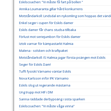
Eskilscoachen: ”Vi måste få fart på bollen ”
Annika Loumaranta gillar hård konkurrens
Motståndarkoll: Lindsdal en nykomling som hoppas det vänd
Enkel seger i cupen för Eskils damer
Eskils damer får chans studsa tillbaka
Förlust mot seriejumbon för Eskils damer
Iztok varnar för kämpastarkt Halmia
Malena - solsken och kraftpaket
Motståndarkoll: IS Halmia jagar första poängen mot Eskils
Seger för Eskils Dam!
Tufft fysiskt Värnamo väntar Eskils
Nova Karlsson inför IFK Värnamo
Eskils slog ut regerande mästarna
Ung trupp mot HIF i DM
Sanna räddade derbypoäng i sista sparken
Eskilscoachen: ”Vi måste våga vinna”