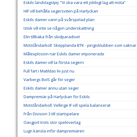
Eskils landslagstjej: ”Vi ska vara ett jobbigt lag att möta”
HIF vill behålla segersviten på Harlyckan
Eskils damer vann på svårspelad plan
Iztok vill inte se någon underskattning
Elin tillbaka från skidparadiset
Motståndarkoll: Skepplanda BTK - pingisklubben som saknar 
Målexplosion när Eskils damer imponerade
Eskils damer vill ta första segern
Full fart i Matildas liv just nu
Varbergs BoIS går för seger
Eskils damer ännu utan seger
Dampremiär på Harlyckan för Eskils
Motståndarkoll: Vellinge IF vill spela balanserat
Från Division 3 till startspelare
Oavgjort trots stor spelövertag
Lugn känsla inför dampremiären