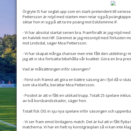
Örgryte IS har seglat upp som en stark pretendent till seriese
Pettersson är nöjd med starten men retar sig på poängtappen
siktar hon in sig på att ta tre poäng mot Eskilsminne IF.
- Vi har absolut startat serien bra. Framförallt är jag nöjd me
en halvlek mot HIF. Däremot är jag missnöjd med förlusten mo
mot Lindsdal, säger Moa Pettersson.
- Vi har skapat många chanser men inte fått den utdelning i m
jag att vi ska fortsätta bibehålla vår kvalitet. Göra en bra pre
Vad är målsättningen inför säsongen?
- Först och främst att göra en bättre säsong än i fjol då vi s
som ska klaffa, berättar Moa Pettersson.
- Positivt är att vi fått en utökad trupp. Totalt 25 spelare inkl
av två korsbandsskador, säger hon.
Totalt fick ÖIS in sju nya spelare inför säsongen och uppenbarl
- Vi ser fram emot lördagens match. Det är kul att vi fått flytt
matcherna. Vi har en helt ny konstgräsplan så vi kan inte kl