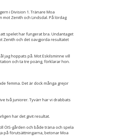
gern i Division 1. Tränare Moa
 mot Zenith och Lindsdal. På lördag
d att spelet har fungerat bra. Undantaget
t Zenith och det oavgjorda resultatet
ål jag hoppats på. Mot Eskilsminne vill
station och ta tre poäng, förklarar hon.
lutade femma. Det är dock många grejor
usive två juniorer. Tyvärr har vi drabbats
igen har det givit resultat.
a till ÖIS-gården och både träna och spela
aga på förutsättningarna, betonar Moa