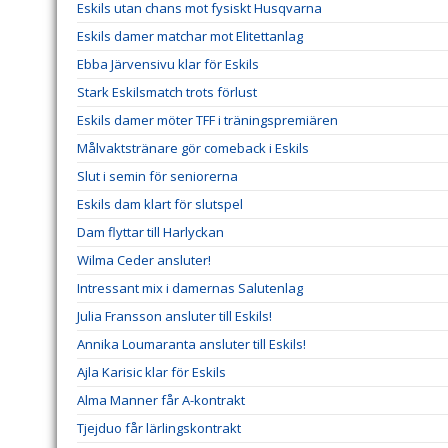
Eskils utan chans mot fysiskt Husqvarna
Eskils damer matchar mot Elitettanlag
Ebba Järvensivu klar för Eskils
Stark Eskilsmatch trots förlust
Eskils damer möter TFF i träningspremiären
Målvaktstränare gör comeback i Eskils
Slut i semin för seniorerna
Eskils dam klart för slutspel
Dam flyttar till Harlyckan
Wilma Ceder ansluter!
Intressant mix i damernas Salutenlag
Julia Fransson ansluter till Eskils!
Annika Loumaranta ansluter till Eskils!
Ajla Karisic klar för Eskils
Alma Manner får A-kontrakt
Tjejduo får lärlingskontrakt