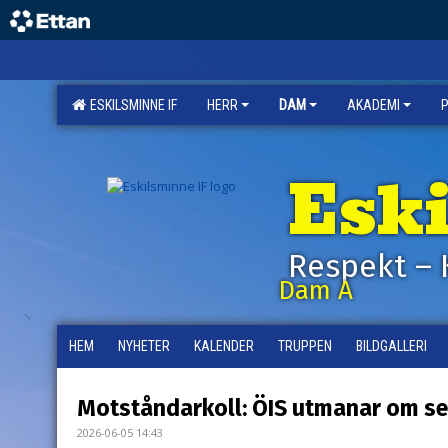
ESKILSMINNE IF
HERR
DAM
AKADEMI
Esk
Respekt – 
Dam A
HEM
NYHETER
KALENDER
TRUPPEN
BILDGALLERI
Motståndarkoll: ÖIS utmanar om se
2026-06-05 14:43