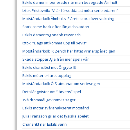
Eskils damer imponerade när man besegrade Älmhult
Iztok Pristovnik: ”Vi är försedda att möta serieledaren”
Motståndarkoll: Älmhults IF årets stora överraskning
Stark come back efter långtidsskadan
Eskils damer tog snabb revansch
Iztok: ”Dags att komma upp till bevis”
Motståndarkoll: IK Zenith har hittat vinnarspåret igen
Skada stoppar Ajla från mer spel i vår
Eskils chanslöst mot Örgryte IS
Eskils möter erfaret topplag
Motståndarkoll: ÖIS utmanar om seriesegern
Det slår gnistor om ”Järvens” spel
Två drömmål gav rättvis seger
Eskils möter svåranalyserat motstånd
Julia Fransson gillar det fysiska spelet
Chansrikt när Eskils vann