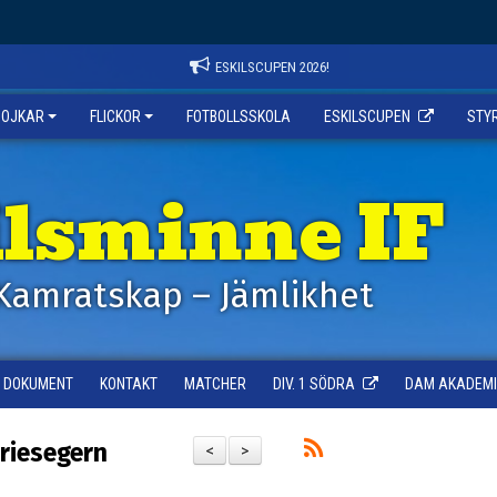
ESKILSCUPEN 2026!
POJKAR
FLICKOR
FOTBOLLSSKOLA
ESKILSCUPEN
STY
ilsminne IF
Kamratskap – Jämlikhet
DOKUMENT
KONTAKT
MATCHER
DIV. 1 SÖDRA
DAM AKADEMI -
riesegern
<
>