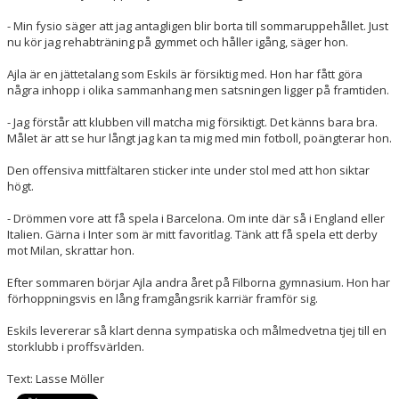
- Min fysio säger att jag antagligen blir borta till sommaruppehållet. Just
nu kör jag rehabträning på gymmet och håller igång, säger hon.
Ajla är en jättetalang som Eskils är försiktig med. Hon har fått göra
några inhopp i olika sammanhang men satsningen ligger på framtiden.
- Jag förstår att klubben vill matcha mig försiktigt. Det känns bara bra.
Målet är att se hur långt jag kan ta mig med min fotboll, poängterar hon.
Den offensiva mittfältaren sticker inte under stol med att hon siktar
högt.
- Drömmen vore att få spela i Barcelona. Om inte där så i England eller
Italien. Gärna i Inter som är mitt favoritlag. Tänk att få spela ett derby
mot Milan, skrattar hon.
Efter sommaren börjar Ajla andra året på Filborna gymnasium. Hon har
förhoppningsvis en lång framgångsrik karriär framför sig.
Eskils levererar så klart denna sympatiska och målmedvetna tjej till en
storklubb i proffsvärlden.
Text: Lasse Möller