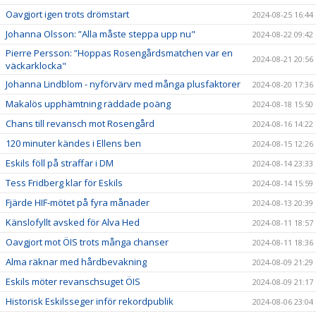
Oavgjort igen trots drömstart
2024-08-25 16:44
Johanna Olsson: ”Alla måste steppa upp nu"
2024-08-22 09:42
Pierre Persson: ”Hoppas Rosengårdsmatchen var en
2024-08-21 20:56
väckarklocka"
Johanna Lindblom - nyförvärv med många plusfaktorer
2024-08-20 17:36
Makalös upphämtning räddade poäng
2024-08-18 15:50
Chans till revansch mot Rosengård
2024-08-16 14:22
120 minuter kändes i Ellens ben
2024-08-15 12:26
Eskils föll på straffar i DM
2024-08-14 23:33
Tess Fridberg klar för Eskils
2024-08-14 15:59
Fjärde HIF-mötet på fyra månader
2024-08-13 20:39
Känslofyllt avsked för Alva Hed
2024-08-11 18:57
Oavgjort mot ÖIS trots många chanser
2024-08-11 18:36
Alma räknar med hårdbevakning
2024-08-09 21:29
Eskils möter revanschsuget ÖIS
2024-08-09 21:17
Historisk Eskilsseger inför rekordpublik
2024-08-06 23:04