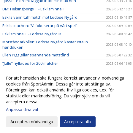
”Jasse” extremt taggad inför HIF-matchen
2023-06-13 21:16
DM: Helsingborgs IF - Eskilsminne IF
2023-06-12 16:27
Eskils vann tuff match mot Lödöse Nygård
2023-06-10 19:57
Eskilscoachen: ”Vi fokuserar på vårt spel"
2023-06-09 10:09
Eskilsminne IF - Lödöse Nygård IK
2023-06-08 10:42
Motståndarkollen: Lödöse Nygård kastar inte in
2023-06-08 10:10
handduken
Ellen Pigg gillar spännande motstånd
2023-06-07 22:32
”Julle” hyllades för 200 matcher
2023-06-06 16:03
Eskils besegrade Eskils med 5-0
2023-06-06 16:00
För att hemsidan ska fungera korrekt använder vi nödvändiga
Eskils mot Eskils ännu en gång
2023-06-06 00:30
cookies från SportAdmin. Dessa går inte att stänga av.
Svenska Cupen-match mellan Dam A och Akademin!
2023-06-05 17:16
Föreningen kan också använda frivilliga cookies, t.ex. för
statistik eller marknadsföring. Du väljer själv om du vill
Fasta situationer fällde Eskils
2023-06-03 19:55
acceptera dessa.
Tuff match väntar mot seriefavorit
2023-06-02 11:04
Anpassa dina val
Motståndarkollen: Hårdsatsande Halmia med 14
2023-06-01 09:50
nyförvärv
Acceptera nödvändiga
Acceptera alla
”Aggi” närmar sig toppformen
2023-05-30 21:51