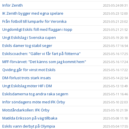
Inför Zenith
2025-05-24 09:31
IK Zenith bygger med egna spelare
2025-05-23 12:00
Från fotboll till lumparliv för Veronika
2025-05-21 23:02
Ungdomligt Eskils föll med flaggan i topp
2025-05-21 21:52
Ungt Eskilslag i Svenska cupen
2025-05-19 20:18
Eskils damer tog stabil seger
2025-05-17 16:54
Eskilscoachen: "Gäller vi får fart på fötterna"
2025-05-16 17:25
MFF-förvärvet: "Det känns som jag kommit hem"
2025-05-16 17:24
Qviding går för vinst mot Eskils
2025-05-16 17:22
DM-förlust trots stark insats
2025-05-14 22:54
Ungt Eskilslag möter HIF i DM
2025-05-13 13:49
Eskilsdamerna tog andra raka segern
2025-05-11 16:46
Inför söndagens möte med IFK Örby
2025-05-10 22:03
Motståndarkollen: IFK Örby
2025-05-10 21:59
Matilda Eriksson på väg tillbaka
2025-05-08 11:18
Eskils vann derbyt på Olympia
2025-05-04 17:55