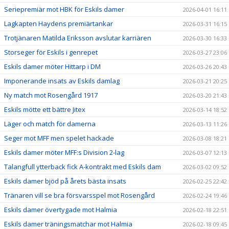
Seriepremiär mot HBK för Eskils damer
2026-04-01 16:11
Lagkapten Haydens premiärtankar
2026-03-31 16:15
Trotjänaren Matilda Eriksson avslutar karriären
2026-03-30 16:33
Storseger för Eskils i genrepet
2026-03-27 23:06
Eskils damer möter Hittarp i DM
2026-03-26 20:43
Imponerande insats av Eskils damlag
2026-03-21 20:25
Ny match mot Rosengård 1917
2026-03-20 21:43
Eskils mötte ett bättre Jitex
2026-03-14 18:52
Läger och match för damerna
2026-03-13 11:26
Seger mot MFF men spelet hackade
2026-03-08 18:21
Eskils damer möter MFF:s Division 2-lag
2026-03-07 12:13
Talangfull ytterback fick A-kontrakt med Eskils dam
2026-03-02 09:52
Eskils damer bjöd på årets bästa insats
2026-02-25 22:42
Tränaren vill se bra försvarsspel mot Rosengård
2026-02-24 19:46
Eskils damer övertygade mot Halmia
2026-02-18 22:51
Eskils damer träningsmatchar mot Halmia
2026-02-18 09:45