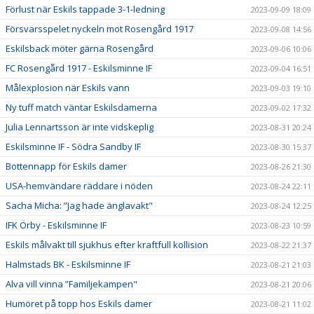
Förlust när Eskils tappade 3-1-ledning
2023-09-09 18:09
Försvarsspelet nyckeln mot Rosengård 1917
2023-09-08 14:56
Eskilsback möter gärna Rosengård
2023-09-06 10:06
FC Rosengård 1917 - Eskilsminne IF
2023-09-04 16:51
Målexplosion när Eskils vann
2023-09-03 19:10
Ny tuff match väntar Eskilsdamerna
2023-09-02 17:32
Julia Lennartsson är inte vidskeplig
2023-08-31 20:24
Eskilsminne IF - Södra Sandby IF
2023-08-30 15:37
Bottennapp för Eskils damer
2023-08-26 21:30
USA-hemvändare räddare i nöden
2023-08-24 22:11
Sacha Micha: ”Jag hade änglavakt"
2023-08-24 12:25
IFK Örby - Eskilsminne IF
2023-08-23 10:59
Eskils målvakt till sjukhus efter kraftfull kollision
2023-08-22 21:37
Halmstads BK - Eskilsminne IF
2023-08-21 21:03
Alva vill vinna ”Familjekampen"
2023-08-21 20:06
Humöret på topp hos Eskils damer
2023-08-21 11:02