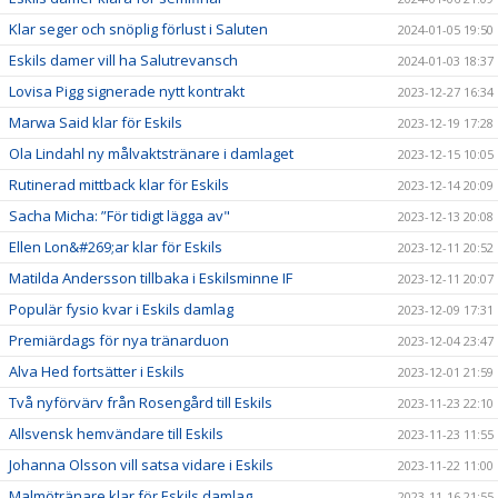
Klar seger och snöplig förlust i Saluten
2024-01-05 19:50
Eskils damer vill ha Salutrevansch
2024-01-03 18:37
Lovisa Pigg signerade nytt kontrakt
2023-12-27 16:34
Marwa Said klar för Eskils
2023-12-19 17:28
Ola Lindahl ny målvaktstränare i damlaget
2023-12-15 10:05
Rutinerad mittback klar för Eskils
2023-12-14 20:09
Sacha Micha: ”För tidigt lägga av"
2023-12-13 20:08
Ellen Lon&#269;ar klar för Eskils
2023-12-11 20:52
Matilda Andersson tillbaka i Eskilsminne IF
2023-12-11 20:07
Populär fysio kvar i Eskils damlag
2023-12-09 17:31
Premiärdags för nya tränarduon
2023-12-04 23:47
Alva Hed fortsätter i Eskils
2023-12-01 21:59
Två nyförvärv från Rosengård till Eskils
2023-11-23 22:10
Allsvensk hemvändare till Eskils
2023-11-23 11:55
Johanna Olsson vill satsa vidare i Eskils
2023-11-22 11:00
Malmötränare klar för Eskils damlag
2023-11-16 21:55