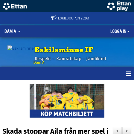
ESKILSCUPEN 2026!
DAM A
LOGGA IN
Eskilsminne IF
Respekt – Kamratskap – Jämlikhet
Dam A
HEM
NYHETER
KALENDER
TRUPPEN
Skada stoppar Ajla från mer spel i
<
>