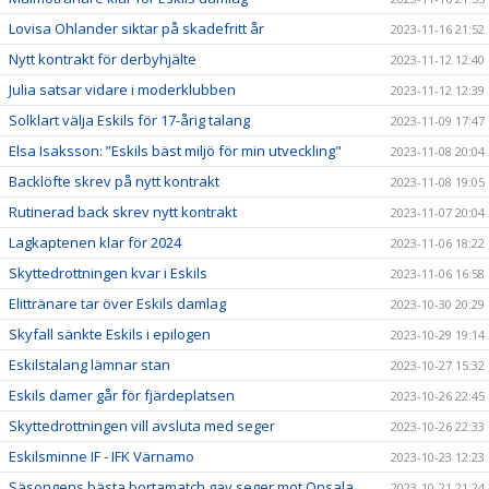
Lovisa Ohlander siktar på skadefritt år
2023-11-16 21:52
Nytt kontrakt för derbyhjälte
2023-11-12 12:40
Julia satsar vidare i moderklubben
2023-11-12 12:39
Solklart välja Eskils för 17-årig talang
2023-11-09 17:47
Elsa Isaksson: ”Eskils bäst miljö för min utveckling"
2023-11-08 20:04
Backlöfte skrev på nytt kontrakt
2023-11-08 19:05
Rutinerad back skrev nytt kontrakt
2023-11-07 20:04
Lagkaptenen klar för 2024
2023-11-06 18:22
Skyttedrottningen kvar i Eskils
2023-11-06 16:58
Elittränare tar över Eskils damlag
2023-10-30 20:29
Skyfall sänkte Eskils i epilogen
2023-10-29 19:14
Eskilstalang lämnar stan
2023-10-27 15:32
Eskils damer går för fjärdeplatsen
2023-10-26 22:45
Skyttedrottningen vill avsluta med seger
2023-10-26 22:33
Eskilsminne IF - IFK Värnamo
2023-10-23 12:23
Säsongens bästa bortamatch gav seger mot Onsala
2023-10-21 21:24