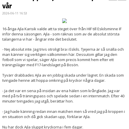
BILDGALLERI
vår
2026-06-11 16:53
DOKUMENT
KONTAKT
16-åriga Ajla Karisik valde att ta steget över från HIF till Eskilsminne IF
inför denna säsongen. Ajla - som räknas som av de absolut största
talangerna vi har - ångrar inte det beslutet.
MATCHER
- Nej absolut inte. Jag trivs otroligt bra i Eskils. Tjejerna är så snälla och
DIV. 1 SÖDRA
man känner sig verkligen välkommen här. Dessutom gillar jag den
fotboll som vi spelar, säger Ajla som precis kommit hem efter ett
träningsläger med F17-landslaget på Bosön.
DAM AKADEMI - DIVISION 2
Tyvärr drabbades Ajla av en jobbig skada under lägret. En skada som
tvingade henne att hoppa omkring på kryckor några dagar.
- Ja det var en sena på insidan av ena hälen som krånglade. Jag var
med på två träningspass och spelade sedan i en internmatch. Efter 40
minuter tvingades jag utgå, berättar hon.
- Jag hade känning redan innan matchen men så vred jag på kroppen i
en situation och då gick skadan upp, förklarar Ajla.
Nu har dock Ajla sluppit kryckorna i fem dagar.