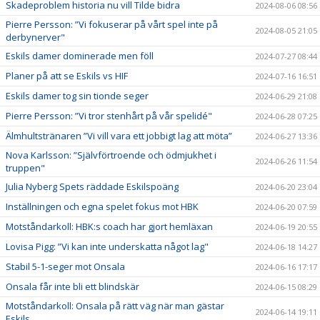
Skadeproblem historia nu vill Tilde bidra
2024-08-06 08:56
Pierre Persson: ”Vi fokuserar på vårt spel inte på
2024-08-05 21:05
derbynerver"
Eskils damer dominerade men föll
2024-07-27 08:44
Planer på att se Eskils vs HIF
2024-07-16 16:51
Eskils damer tog sin tionde seger
2024-06-29 21:08
Pierre Persson: ”Vi tror stenhårt på vår spelidé"
2024-06-28 07:25
Älmhultstränaren ”Vi vill vara ett jobbigt lag att möta”
2024-06-27 13:36
Nova Karlsson: ”Självförtroende och ödmjukhet i
2024-06-26 11:54
truppen"
Julia Nyberg Spets räddade Eskilspoäng
2024-06-20 23:04
Inställningen och egna spelet fokus mot HBK
2024-06-20 07:59
Motståndarkoll: HBK:s coach har gjort hemläxan
2024-06-19 20:55
Lovisa Pigg: ”Vi kan inte underskatta något lag"
2024-06-18 14:27
Stabil 5-1-seger mot Onsala
2024-06-16 17:17
Onsala får inte bli ett blindskär
2024-06-15 08:29
Motståndarkoll: Onsala på rätt väg när man gästar
2024-06-14 19:11
Eskils