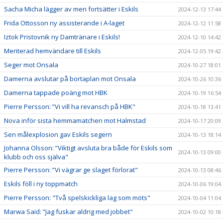
Sacha Micha lägger av men fortsätter i Eskils
2024-12-13 17:44
Frida Ottosson ny assisterande i A-laget
2024-12-12 11:58
Iztok Pristovnik ny Damtränare i Eskils!
2024-12-10 14:42
Meriterad hemvändare till Eskils
2024-12-05 19:42
Seger mot Onsala
2024-10-27 18:01
Damerna avslutar på bortaplan mot Onsala
2024-10-26 10:36
Damerna tappade poäng mot HBK
2024-10-19 16:54
Pierre Persson: ”Vi vill ha revansch på HBK"
2024-10-18 13:41
Nova inför sista hemmamatchen mot Halmstad
2024-10-17 20:09
Sen målexplosion gav Eskils segern
2024-10-13 18:14
Johanna Olsson: ”Viktigt avsluta bra både för Eskils som
2024-10-13 09:00
klubb och oss själva"
Pierre Persson: ”Vi vägrar ge slaget förlorat"
2024-10-13 08:46
Eskils föll i ny toppmatch
2024-10-06 19:04
Pierre Persson: "Två spelskickliga lag som möts"
2024-10-04 11:04
Marwa Said: ”Jag fuskar aldrig med jobbet"
2024-10-02 10:18