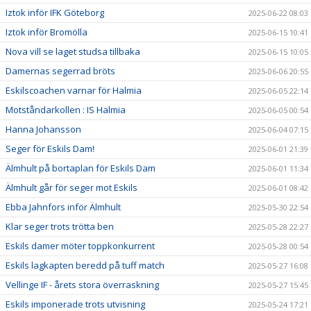
Iztok inför IFK Göteborg
2025-06-22 08:03
Iztok inför Bromölla
2025-06-15 10:41
Nova vill se laget studsa tillbaka
2025-06-15 10:05
Damernas segerrad bröts
2025-06-06 20:55
Eskilscoachen varnar för Halmia
2025-06-05 22:14
Motståndarkollen : IS Halmia
2025-06-05 00:54
Hanna Johansson
2025-06-04 07:15
Seger för Eskils Dam!
2025-06-01 21:39
Älmhult på bortaplan för Eskils Dam
2025-06-01 11:34
Älmhult går för seger mot Eskils
2025-06-01 08:42
Ebba Jahnfors inför Älmhult
2025-05-30 22:54
Klar seger trots trötta ben
2025-05-28 22:27
Eskils damer möter toppkonkurrent
2025-05-28 00:54
Eskils lagkapten beredd på tuff match
2025-05-27 16:08
Vellinge IF - årets stora överraskning
2025-05-27 15:45
Eskils imponerade trots utvisning
2025-05-24 17:21