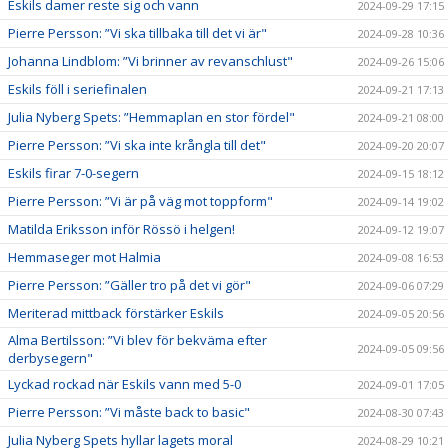
Eskils damer reste sig och vann
2024-09-29 17:15
Pierre Persson: ”Vi ska tillbaka till det vi är"
2024-09-28 10:36
Johanna Lindblom: ”Vi brinner av revanschlust"
2024-09-26 15:06
Eskils föll i seriefinalen
2024-09-21 17:13
Julia Nyberg Spets: ”Hemmaplan en stor fördel"
2024-09-21 08:00
Pierre Persson: ”Vi ska inte krångla till det"
2024-09-20 20:07
Eskils firar 7-0-segern
2024-09-15 18:12
Pierre Persson: ”Vi är på väg mot toppform"
2024-09-14 19:02
Matilda Eriksson inför Rössö i helgen!
2024-09-12 19:07
Hemmaseger mot Halmia
2024-09-08 16:53
Pierre Persson: ”Gäller tro på det vi gör"
2024-09-06 07:29
Meriterad mittback förstärker Eskils
2024-09-05 20:56
Alma Bertilsson: ”Vi blev för bekväma efter
2024-09-05 09:56
derbysegern"
Lyckad rockad när Eskils vann med 5-0
2024-09-01 17:05
Pierre Persson: ”Vi måste back to basic"
2024-08-30 07:43
Julia Nyberg Spets hyllar lagets moral
2024-08-29 10:21