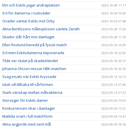
Elin och Eskils jagar andraplatsen
2025-10-08 17:17
0-0 för damerna i ruskväder
2025-10-04 19:00
Oväder väntar Eskils mot Örby
2025-10-03 07:48
Alma Bertilssons målexplosion sänkte Zenith
2025-09-28 17:20
Skador slår hårt mot damlaget
2025-09-28 11:55
Ellen Roslund beredd på fysisk match
2025-09-26 14:30
0-0 men Eskilsdamerna imponerade
2025-09-19 22:00
Tilde ser slutet på skadeeländet
2025-09-18 20:57
Johanna Olsson missar HBK-matchen
2025-09-18 20:53
Svag insats när Eskils kryssade
2025-09-13 16:15
Iztok vill tillbaka till vårformen
2025-09-12 07:40
Stark vänskap mellan målvakterna
2025-09-12 07:35
Storseger för Eskils damer
2025-09-06 19:05
Konkurrensen ökar i damlaget
2025-09-04 15:51
Matilda snart i full matchform
2025-09-04 15:47
Alma avgjorde med sent mål
2025-08-30 18:56