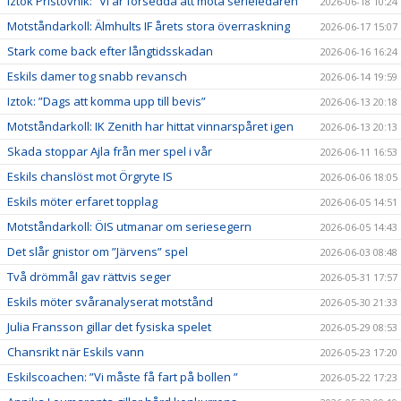
Iztok Pristovnik: ”Vi är försedda att möta serieledaren”
2026-06-18 10:24
Motståndarkoll: Älmhults IF årets stora överraskning
2026-06-17 15:07
Stark come back efter långtidsskadan
2026-06-16 16:24
Eskils damer tog snabb revansch
2026-06-14 19:59
Iztok: ”Dags att komma upp till bevis”
2026-06-13 20:18
Motståndarkoll: IK Zenith har hittat vinnarspåret igen
2026-06-13 20:13
Skada stoppar Ajla från mer spel i vår
2026-06-11 16:53
Eskils chanslöst mot Örgryte IS
2026-06-06 18:05
Eskils möter erfaret topplag
2026-06-05 14:51
Motståndarkoll: ÖIS utmanar om seriesegern
2026-06-05 14:43
Det slår gnistor om ”Järvens” spel
2026-06-03 08:48
Två drömmål gav rättvis seger
2026-05-31 17:57
Eskils möter svåranalyserat motstånd
2026-05-30 21:33
Julia Fransson gillar det fysiska spelet
2026-05-29 08:53
Chansrikt när Eskils vann
2026-05-23 17:20
Eskilscoachen: ”Vi måste få fart på bollen ”
2026-05-22 17:23