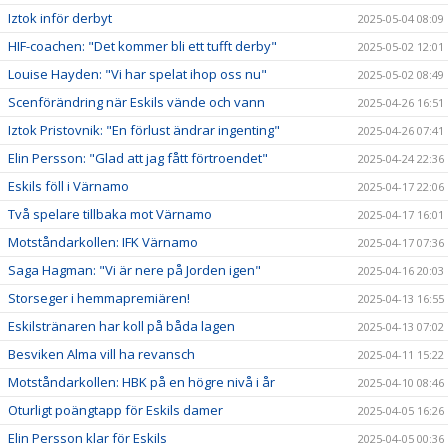
Iztok inför derbyt
2025-05-04 08:09
HIF-coachen: "Det kommer bli ett tufft derby"
2025-05-02 12:01
Louise Hayden: "Vi har spelat ihop oss nu"
2025-05-02 08:49
Scenförändring när Eskils vände och vann
2025-04-26 16:51
Iztok Pristovnik: "En förlust ändrar ingenting"
2025-04-26 07:41
Elin Persson: "Glad att jag fått förtroendet"
2025-04-24 22:36
Eskils föll i Värnamo
2025-04-17 22:06
Två spelare tillbaka mot Värnamo
2025-04-17 16:01
Motståndarkollen: IFK Värnamo
2025-04-17 07:36
Saga Hagman: "Vi är nere på Jorden igen"
2025-04-16 20:03
Storseger i hemmapremiären!
2025-04-13 16:55
Eskilstränaren har koll på båda lagen
2025-04-13 07:02
Besviken Alma vill ha revansch
2025-04-11 15:22
Motståndarkollen: HBK på en högre nivå i år
2025-04-10 08:46
Oturligt poängtapp för Eskils damer
2025-04-05 16:26
Elin Persson klar för Eskils
2025-04-05 00:36