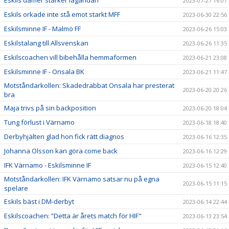
2023-07-27 16:07
Eskils orkade inte stå emot starkt MFF
2023-06-30 22:56
Eskilsminne IF - Malmö FF
2023-06-26 15:03
Eskilstalang till Allsvenskan
2023-06-26 11:35
Eskilscoachen vill bibehålla hemmaformen
2023-06-21 23:08
Eskilsminne IF - Onsala BK
2023-06-21 11:47
Motståndarkollen: Skadedrabbat Onsala har presterat
2023-06-20 20:26
bra
Maja trivs på sin backposition
2023-06-20 18:04
Tung förlust i Värnamo
2023-06-18 18:40
Derbyhjälten glad hon fick rätt diagnos
2023-06-16 12:35
Johanna Olsson kan göra come back
2023-06-16 12:29
IFK Värnamo - Eskilsminne IF
2023-06-15 12:40
Motståndarkollen: IFK Värnamo satsar nu på egna
2023-06-15 11:15
spelare
Eskils bäst i DM-derbyt
2023-06-14 22:44
Eskilscoachen: ”Detta är årets match för HIF"
2023-06-13 23:54