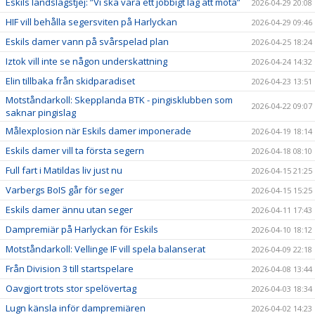
Eskils landslagstjej: ”Vi ska vara ett jobbigt lag att möta”
2026-04-29 20:08
HIF vill behålla segersviten på Harlyckan
2026-04-29 09:46
Eskils damer vann på svårspelad plan
2026-04-25 18:24
Iztok vill inte se någon underskattning
2026-04-24 14:32
Elin tillbaka från skidparadiset
2026-04-23 13:51
Motståndarkoll: Skepplanda BTK - pingisklubben som
2026-04-22 09:07
saknar pingislag
Målexplosion när Eskils damer imponerade
2026-04-19 18:14
Eskils damer vill ta första segern
2026-04-18 08:10
Full fart i Matildas liv just nu
2026-04-15 21:25
Varbergs BoIS går för seger
2026-04-15 15:25
Eskils damer ännu utan seger
2026-04-11 17:43
Dampremiär på Harlyckan för Eskils
2026-04-10 18:12
Motståndarkoll: Vellinge IF vill spela balanserat
2026-04-09 22:18
Från Division 3 till startspelare
2026-04-08 13:44
Oavgjort trots stor spelövertag
2026-04-03 18:34
Lugn känsla inför dampremiären
2026-04-02 14:23