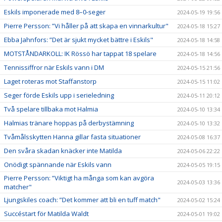
Eskils imponerade med 8–0-seger
2024-05-19 19:56
Pierre Persson: ”Vi håller på att skapa en vinnarkultur"
2024-05-18 15:27
Ebba Jahnfors: ”Det är sjukt mycket bättre i Eskils"
2024-05-18 14:58
MOTSTÅNDARKOLL: IK Rössö har tappat 18 spelare
2024-05-18 14:56
Tennissiffror när Eskils vann i DM
2024-05-15 21:56
Laget roteras mot Staffanstorp
2024-05-15 11:02
Seger förde Eskils upp i serieledning
2024-05-11 20:12
Två spelare tillbaka mot Halmia
2024-05-10 13:34
Halmias tränare hoppas på derbystämning
2024-05-10 13:32
Tvåmålsskytten Hanna gillar fasta situationer
2024-05-08 16:37
Den svåra skadan knäcker inte Matilda
2024-05-06 22:22
Onödigt spännande när Eskils vann
2024-05-05 19:15
Pierre Persson: ”Viktigt ha många som kan avgöra
2024-05-03 13:36
matcher"
Ljungskiles coach: ”Det kommer att bli en tuff match"
2024-05-02 15:24
Succéstart för Matilda Waldt
2024-05-01 19:02