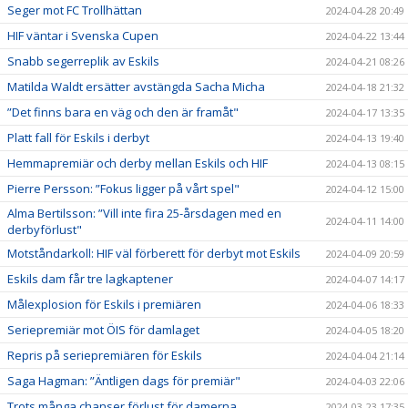
Seger mot FC Trollhättan
2024-04-28 20:49
HIF väntar i Svenska Cupen
2024-04-22 13:44
Snabb segerreplik av Eskils
2024-04-21 08:26
Matilda Waldt ersätter avstängda Sacha Micha
2024-04-18 21:32
”Det finns bara en väg och den är framåt"
2024-04-17 13:35
Platt fall för Eskils i derbyt
2024-04-13 19:40
Hemmapremiär och derby mellan Eskils och HIF
2024-04-13 08:15
Pierre Persson: ”Fokus ligger på vårt spel"
2024-04-12 15:00
Alma Bertilsson: ”Vill inte fira 25-årsdagen med en
2024-04-11 14:00
derbyförlust"
Motståndarkoll: HIF väl förberett för derbyt mot Eskils
2024-04-09 20:59
Eskils dam får tre lagkaptener
2024-04-07 14:17
Målexplosion för Eskils i premiären
2024-04-06 18:33
Seriepremiär mot ÖIS för damlaget
2024-04-05 18:20
Repris på seriepremiären för Eskils
2024-04-04 21:14
Saga Hagman: ”Äntligen dags för premiär"
2024-04-03 22:06
Trots många chanser förlust för damerna
2024-03-23 17:35