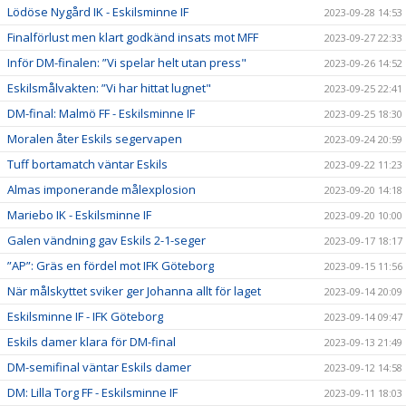
Lödöse Nygård IK - Eskilsminne IF
2023-09-28 14:53
Finalförlust men klart godkänd insats mot MFF
2023-09-27 22:33
Inför DM-finalen: ”Vi spelar helt utan press"
2023-09-26 14:52
Eskilsmålvakten: ”Vi har hittat lugnet"
2023-09-25 22:41
DM-final: Malmö FF - Eskilsminne IF
2023-09-25 18:30
Moralen åter Eskils segervapen
2023-09-24 20:59
Tuff bortamatch väntar Eskils
2023-09-22 11:23
Almas imponerande målexplosion
2023-09-20 14:18
Mariebo IK - Eskilsminne IF
2023-09-20 10:00
Galen vändning gav Eskils 2-1-seger
2023-09-17 18:17
”AP”: Gräs en fördel mot IFK Göteborg
2023-09-15 11:56
När målskyttet sviker ger Johanna allt för laget
2023-09-14 20:09
Eskilsminne IF - IFK Göteborg
2023-09-14 09:47
Eskils damer klara för DM-final
2023-09-13 21:49
DM-semifinal väntar Eskils damer
2023-09-12 14:58
DM: Lilla Torg FF - Eskilsminne IF
2023-09-11 18:03