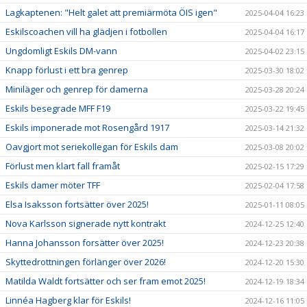
Lagkaptenen: "Helt galet att premiärmöta ÖIS igen"
2025-04-04 16:23
Eskilscoachen vill ha glädjen i fotbollen
2025-04-04 16:17
Ungdomligt Eskils DM-vann
2025-04-02 23:15
Knapp förlust i ett bra genrep
2025-03-30 18:02
Miniläger och genrep för damerna
2025-03-28 20:24
Eskils besegrade MFF F19
2025-03-22 19:45
Eskils imponerade mot Rosengård 1917
2025-03-14 21:32
Oavgjort mot seriekollegan för Eskils dam
2025-03-08 20:02
Förlust men klart fall framåt
2025-02-15 17:29
Eskils damer möter TFF
2025-02-04 17:58
Elsa Isaksson fortsätter över 2025!
2025-01-11 08:05
Nova Karlsson signerade nytt kontrakt
2024-12-25 12:40
Hanna Johansson forsätter över 2025!
2024-12-23 20:38
Skyttedrottningen förlänger över 2026!
2024-12-20 15:30
Matilda Waldt fortsätter och ser fram emot 2025!
2024-12-19 18:34
Linnéa Hagberg klar för Eskils!
2024-12-16 11:05