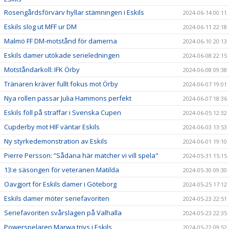
Rosengårdsförvärv hyllar stämningen i Eskils
2024-06-14 00:11
Eskils slog ut MFF ur DM
2024-06-11 22:18
Malmö FF DM-motstånd för damerna
2024-06-10 20:13
Eskils damer utökade serieledningen
2024-06-08 22:15
Motståndarkoll: IFK Örby
2024-06-08 09:38
Tränaren kräver fullt fokus mot Örby
2024-06-07 19:01
Nya rollen passar Julia Hammons perfekt
2024-06-07 18:36
Eskils föll på straffar i Svenska Cupen
2024-06-05 12:32
Cupderby mot HIF väntar Eskils
2024-06-03 13:53
Ny styrkedemonstration av Eskils
2024-06-01 19:10
Pierre Persson: ”Sådana här matcher vi vill spela"
2024-05-31 15:15
13:e säsongen för veteranen Matilda
2024-05-30 09:30
Oavgjort för Eskils damer i Göteborg
2024-05-25 17:12
Eskils damer möter seriefavoriten
2024-05-23 22:51
Seriefavoriten svårslagen på Valhalla
2024-05-23 22:35
Powerspelaren Marwa trivs i Eskils
2024-05-22 09:52