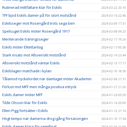
Rutinerad mittfältare klar för Eskils
2024-03-22 20:10
TFF bjöd Eskils damer på för stort motstånd
2024-03-16 22:46
Eskilsseger mot Rosengård trots sega ben
2024-03-09 17:31
Spelsuget Eskils möter Rosengård 1917
2024-03-08 09:23
Meriterande träningsseger
2024-02-17 19:26
Eskils möter Elitettanlag
2024-02-17 00:28
Stark insats mot Allsvenskt motstånd
2024-02-14 23:44
Allsvenskt motstånd väntar Eskils
2024-02-13 17:17
Eskilslagen matchade i kylan
2024-02-10 18:59
Tålamod nyckelordet när damlaget möter Akademin
2024-02-08 21:31
Förlust mot MFF men många positiva intryck
2024-01-27 21:20
Eskils damer möter MFF
2024-01-26 09:29
Tilde Olsson klar för Eskils
2024-01-16 20:09
Ellen Pigg fortsätter i Eskils
2024-01-12 21:16
Högt tempo när damerna drog igång försäsongen
2024-01-10 17:54
Eskils damer klara för semifinal
2024-01-06 21:09