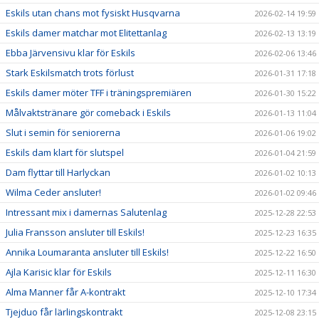
Eskils utan chans mot fysiskt Husqvarna
2026-02-14 19:59
Eskils damer matchar mot Elitettanlag
2026-02-13 13:19
Ebba Järvensivu klar för Eskils
2026-02-06 13:46
Stark Eskilsmatch trots förlust
2026-01-31 17:18
Eskils damer möter TFF i träningspremiären
2026-01-30 15:22
Målvaktstränare gör comeback i Eskils
2026-01-13 11:04
Slut i semin för seniorerna
2026-01-06 19:02
Eskils dam klart för slutspel
2026-01-04 21:59
Dam flyttar till Harlyckan
2026-01-02 10:13
Wilma Ceder ansluter!
2026-01-02 09:46
Intressant mix i damernas Salutenlag
2025-12-28 22:53
Julia Fransson ansluter till Eskils!
2025-12-23 16:35
Annika Loumaranta ansluter till Eskils!
2025-12-22 16:50
Ajla Karisic klar för Eskils
2025-12-11 16:30
Alma Manner får A-kontrakt
2025-12-10 17:34
Tjejduo får lärlingskontrakt
2025-12-08 23:15