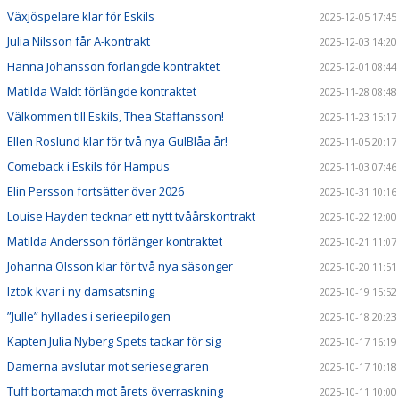
Växjöspelare klar för Eskils
2025-12-05 17:45
Julia Nilsson får A-kontrakt
2025-12-03 14:20
Hanna Johansson förlängde kontraktet
2025-12-01 08:44
Matilda Waldt förlängde kontraktet
2025-11-28 08:48
Välkommen till Eskils, Thea Staffansson!
2025-11-23 15:17
Ellen Roslund klar för två nya GulBlåa år!
2025-11-05 20:17
Comeback i Eskils för Hampus
2025-11-03 07:46
Elin Persson fortsätter över 2026
2025-10-31 10:16
Louise Hayden tecknar ett nytt tvåårskontrakt
2025-10-22 12:00
Matilda Andersson förlänger kontraktet
2025-10-21 11:07
Johanna Olsson klar för två nya säsonger
2025-10-20 11:51
Iztok kvar i ny damsatsning
2025-10-19 15:52
”Julle” hyllades i serieepilogen
2025-10-18 20:23
Kapten Julia Nyberg Spets tackar för sig
2025-10-17 16:19
Damerna avslutar mot seriesegraren
2025-10-17 10:18
Tuff bortamatch mot årets överraskning
2025-10-11 10:00