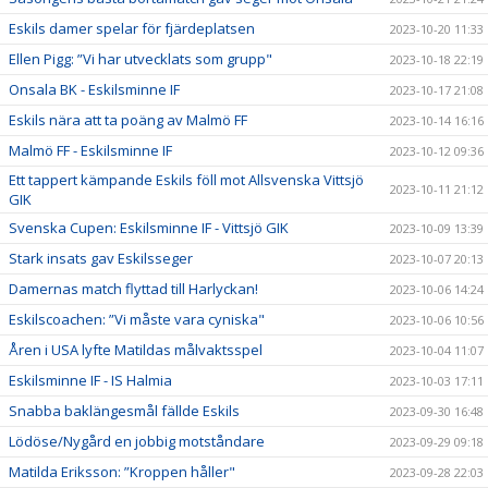
Eskils damer spelar för fjärdeplatsen
2023-10-20 11:33
Ellen Pigg: ”Vi har utvecklats som grupp"
2023-10-18 22:19
Onsala BK - Eskilsminne IF
2023-10-17 21:08
Eskils nära att ta poäng av Malmö FF
2023-10-14 16:16
Malmö FF - Eskilsminne IF
2023-10-12 09:36
Ett tappert kämpande Eskils föll mot Allsvenska Vittsjö
2023-10-11 21:12
GIK
Svenska Cupen: Eskilsminne IF - Vittsjö GIK
2023-10-09 13:39
Stark insats gav Eskilsseger
2023-10-07 20:13
Damernas match flyttad till Harlyckan!
2023-10-06 14:24
Eskilscoachen: ”Vi måste vara cyniska"
2023-10-06 10:56
Åren i USA lyfte Matildas målvaktsspel
2023-10-04 11:07
Eskilsminne IF - IS Halmia
2023-10-03 17:11
Snabba baklängesmål fällde Eskils
2023-09-30 16:48
Lödöse/Nygård en jobbig motståndare
2023-09-29 09:18
Matilda Eriksson: ”Kroppen håller"
2023-09-28 22:03