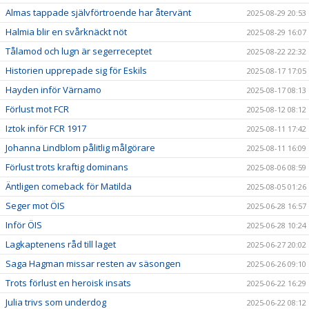
Almas tappade självförtroende har återvänt
2025-08-29 20:53
Halmia blir en svårknäckt nöt
2025-08-29 16:07
Tålamod och lugn är segerreceptet
2025-08-22 22:32
Historien upprepade sig för Eskils
2025-08-17 17:05
Hayden inför Värnamo
2025-08-17 08:13
Förlust mot FCR
2025-08-12 08:12
Iztok inför FCR 1917
2025-08-11 17:42
Johanna Lindblom pålitlig målgörare
2025-08-11 16:09
Förlust trots kraftig dominans
2025-08-06 08:59
Äntligen comeback för Matilda
2025-08-05 01:26
Seger mot ÖIS
2025-06-28 16:57
Inför ÖIS
2025-06-28 10:24
Lagkaptenens råd till laget
2025-06-27 20:02
Saga Hagman missar resten av säsongen
2025-06-26 09:10
Trots förlust en heroisk insats
2025-06-22 16:29
Julia trivs som underdog
2025-06-22 08:12