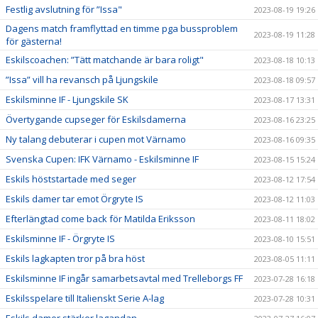
Festlig avslutning för ”Issa"
2023-08-19 19:26
Dagens match framflyttad en timme pga bussproblem
2023-08-19 11:28
för gästerna!
Eskilscoachen: ”Tätt matchande är bara roligt"
2023-08-18 10:13
”Issa” vill ha revansch på Ljungskile
2023-08-18 09:57
Eskilsminne IF - Ljungskile SK
2023-08-17 13:31
Övertygande cupseger för Eskilsdamerna
2023-08-16 23:25
Ny talang debuterar i cupen mot Värnamo
2023-08-16 09:35
Svenska Cupen: IFK Värnamo - Eskilsminne IF
2023-08-15 15:24
Eskils höststartade med seger
2023-08-12 17:54
Eskils damer tar emot Örgryte IS
2023-08-12 11:03
Efterlängtad come back för Matilda Eriksson
2023-08-11 18:02
Eskilsminne IF - Örgryte IS
2023-08-10 15:51
Eskils lagkapten tror på bra höst
2023-08-05 11:11
Eskilsminne IF ingår samarbetsavtal med Trelleborgs FF
2023-07-28 16:18
Eskilsspelare till Italienskt Serie A-lag
2023-07-28 10:31
Eskils damer stärker lagandan