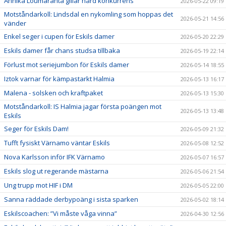
Annika Loumaranta gillar hård konkurrens
2026-05-22 09:19
Motståndarkoll: Lindsdal en nykomling som hoppas det
2026-05-21 14:56
vänder
Enkel seger i cupen för Eskils damer
2026-05-20 22:29
Eskils damer får chans studsa tillbaka
2026-05-19 22:14
Förlust mot seriejumbon för Eskils damer
2026-05-14 18:55
Iztok varnar för kämpastarkt Halmia
2026-05-13 16:17
Malena - solsken och kraftpaket
2026-05-13 15:30
Motståndarkoll: IS Halmia jagar första poängen mot
2026-05-13 13:48
Eskils
Seger för Eskils Dam!
2026-05-09 21:32
Tufft fysiskt Värnamo väntar Eskils
2026-05-08 12:52
Nova Karlsson inför IFK Värnamo
2026-05-07 16:57
Eskils slog ut regerande mästarna
2026-05-06 21:54
Ung trupp mot HIF i DM
2026-05-05 22:00
Sanna räddade derbypoäng i sista sparken
2026-05-02 18:14
Eskilscoachen: ”Vi måste våga vinna”
2026-04-30 12:56