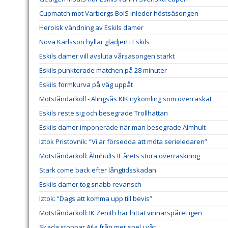
Cupmatch mot Varbergs BoIS inleder höstsäsongen
Heroisk vändning av Eskils damer
Nova Karlsson hyllar glädjen i Eskils
Eskils damer vill avsluta vårsäsongen starkt
Eskils punkterade matchen på 28 minuter
Eskils formkurva på väg uppåt
Motståndarkoll - Alingsås KIK nykomling som överraskat
Eskils reste sig och besegrade Trollhättan
Eskils damer imponerade när man besegrade Älmhult
Iztok Pristovnik: ”Vi är försedda att möta serieledaren”
Motståndarkoll: Älmhults IF årets stora överraskning
Stark come back efter långtidsskadan
Eskils damer tog snabb revansch
Iztok: ”Dags att komma upp till bevis”
Motståndarkoll: IK Zenith har hittat vinnarspåret igen
Skada stoppar Ajla från mer spel i vår