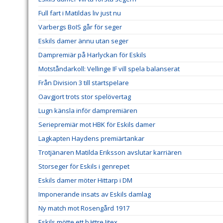
Full fart i Matildas liv just nu
Varbergs BoIS går för seger
Eskils damer ännu utan seger
Dampremiär på Harlyckan för Eskils
Motståndarkoll: Vellinge IF vill spela balanserat
Från Division 3 till startspelare
Oavgjort trots stor spelövertag
Lugn känsla inför dampremiären
Seriepremiär mot HBK för Eskils damer
Lagkapten Haydens premiärtankar
Trotjänaren Matilda Eriksson avslutar karriären
Storseger för Eskils i genrepet
Eskils damer möter Hittarp i DM
Imponerande insats av Eskils damlag
Ny match mot Rosengård 1917
Eskils mötte ett bättre Jitex