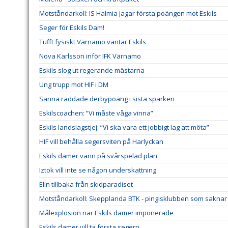
Motståndarkoll: IS Halmia jagar första poängen mot Eskils
Seger för Eskils Dam!
Tufft fysiskt Värnamo väntar Eskils
Nova Karlsson inför IFK Värnamo
Eskils slog ut regerande mästarna
Ung trupp mot HIF i DM
Sanna räddade derbypoäng i sista sparken
Eskilscoachen: ”Vi måste våga vinna”
Eskils landslagstjej: ”Vi ska vara ett jobbigt lag att möta”
HIF vill behålla segersviten på Harlyckan
Eskils damer vann på svårspelad plan
Iztok vill inte se någon underskattning
Elin tillbaka från skidparadiset
Motståndarkoll: Skepplanda BTK - pingisklubben som saknar 
Målexplosion när Eskils damer imponerade
Eskils damer vill ta första segern