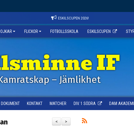
ESKILSCUPEN 2026!
POJKAR
FLICKOR
FOTBOLLSSKOLA
ESKILSCUPEN
STY
ilsminne IF
Kamratskap – Jämlikhet
DOKUMENT
KONTAKT
MATCHER
DIV. 1 SÖDRA
DAM AKADEMI -
dan
<
>