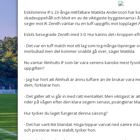
Eskilsminne IF:s 23-åriga mittfältare Matilda Andersson har kom
skadeuppehåll och blivit en av de viktigaste byggstenarna i å
seger mot IK Zenith väntar nu en tuff uppgifts mot topplaget Ä
Eskils besegrade Zenith med 3-0. Hur känns det i kroppen e
- Det var en tuff match mot ett lag som tog många löpningar och 
mörbultad men det kommer snabbt gå över, säger Matilda.
Nu väntar Älmhults IF som lär vara seriens kanske mest fysisk
uppgiften?
- Jag har hört att Älmhult är ännu tuffare än de brukar vara 
dem, förklarar hon.
- Det gäller att vi går in med rätt mentalitet. Men viktigast är at
rider på vågen efter den klara segern senast, poängterar Mat
Hur tycker du laget fungerat denna säsong?
- Det har varit lite blandat. Höga toppar varvat ned sämre insat
och presterar mera stabilt, tycker hon.