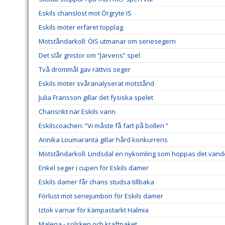
Eskils chanslöst mot Örgryte IS
Eskils möter erfaret topplag
Motståndarkoll: ÖIS utmanar om seriesegern
Det slår gnistor om ”Järvens” spel
Två drömmål gav rättvis seger
Eskils möter svåranalyserat motstånd
Julia Fransson gillar det fysiska spelet
Chansrikt när Eskils vann
Eskilscoachen: ”Vi måste få fart på bollen ”
Annika Loumaranta gillar hård konkurrens
Motståndarkoll: Lindsdal en nykomling som hoppas det vänd
Enkel seger i cupen för Eskils damer
Eskils damer får chans studsa tillbaka
Förlust mot seriejumbon för Eskils damer
Iztok varnar för kämpastarkt Halmia
Malena - solsken och kraftpaket