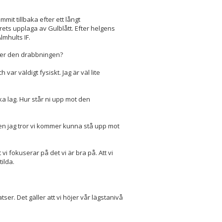
mit tillbaka efter ett långt
rets upplaga av Gulblått. Efter helgens
lmhults IF.
fter den drabbningen?
var väldigt fysiskt. Jag är väl lite
a lag. Hur står ni upp mot den
men jag tror vi kommer kunna stå upp mot
t vi fokuserar på det vi är bra på. Att vi
ilda.
ser. Det gäller att vi höjer vår lägstanivå