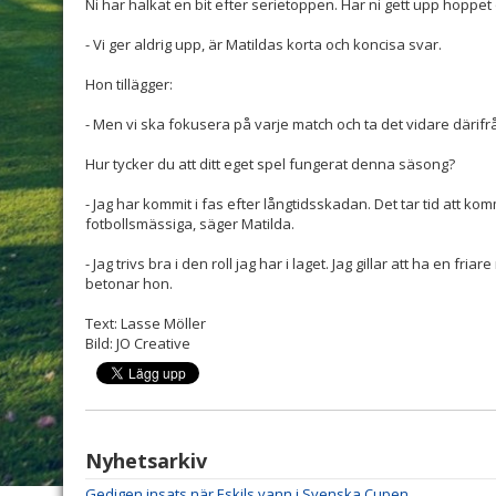
Ni har halkat en bit efter serietoppen. Har ni gett upp hoppe
- Vi ger aldrig upp, är Matildas korta och koncisa svar.
Hon tillägger:
- Men vi ska fokusera på varje match och ta det vidare därifrån.
Hur tycker du att ditt eget spel fungerat denna säsong?
- Jag har kommit i fas efter långtidsskadan. Det tar tid att kom
fotbollsmässiga, säger Matilda.
- Jag trivs bra i den roll jag har i laget. Jag gillar att ha en fria
betonar hon.
Text: Lasse Möller
Bild: JO Creative
Nyhetsarkiv
Gedigen insats när Eskils vann i Svenska Cupen