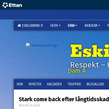
ESKILSMINNE IF
HERR
DAM
AKADEMI
Esk
Respekt – 
Dam A
HEM
NYHETER
KALENDER
TRUPPEN
BILDGALLERI
Stark come back efter långtidsska
2026-06-16 16:24