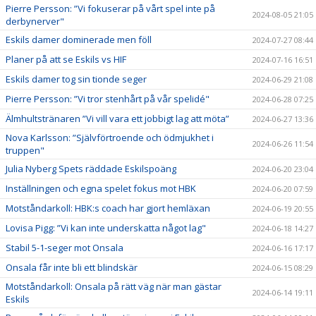
Pierre Persson: ”Vi fokuserar på vårt spel inte på
2024-08-05 21:05
derbynerver"
Eskils damer dominerade men föll
2024-07-27 08:44
Planer på att se Eskils vs HIF
2024-07-16 16:51
Eskils damer tog sin tionde seger
2024-06-29 21:08
Pierre Persson: ”Vi tror stenhårt på vår spelidé"
2024-06-28 07:25
Älmhultstränaren ”Vi vill vara ett jobbigt lag att möta”
2024-06-27 13:36
Nova Karlsson: ”Självförtroende och ödmjukhet i
2024-06-26 11:54
truppen"
Julia Nyberg Spets räddade Eskilspoäng
2024-06-20 23:04
Inställningen och egna spelet fokus mot HBK
2024-06-20 07:59
Motståndarkoll: HBK:s coach har gjort hemläxan
2024-06-19 20:55
Lovisa Pigg: ”Vi kan inte underskatta något lag"
2024-06-18 14:27
Stabil 5-1-seger mot Onsala
2024-06-16 17:17
Onsala får inte bli ett blindskär
2024-06-15 08:29
Motståndarkoll: Onsala på rätt väg när man gästar
2024-06-14 19:11
Eskils