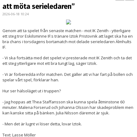
BILDGALLERI
att möta serieledaren”
2026-06-18 10:24
DOKUMENT
KONTAKT
Genom att ta spelet från senaste matchen - mot IK Zenith - ytterligare
ett steg tror Eskilsminne IF:s tränare Iztok Pristovnik att laget ska ha en
bra chans i torsdagens bortamatch mot delade serieledaren Älmhults
MATCHER
IF.
DIV. 1 SÖDRA
- Vi ska fortsätta med det spelet vi presterade mot IK Zenith och ta det
ett steg ytterligare mot ett bra tungt lag, säger Iztok.
DAM AKADEMI - DIVISION 2
- Vi är förberedda inför matchen. Det gäller att vi har fart på bollen och
spelar vårt spel, förklarar han.
Hur ser hälsoläget ut i truppen?
- Jag hoppas att Thea Staffansson ska kunna spela åtminstone 60
minuter. Malena Forserud och Johanna Olsson har skadeproblem men
kan kanske sitta på bänken. Julia Nilsson däremot är sjuk.
- Men det är lugnt vi löser detta, lovar Iztok.
Text: Lasse Möller