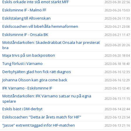
Eskils orkade inte stå emot starkt MFF
2023-06-30 22:56
Eskilsminne IF - Malmö FF
2023-06-26 15:03
Eskilstalang till Allsvenskan
2023-06-26 11:35
Eskilscoachen vill bibehålla hemmaformen
2023-06-21 23:08
Eskilsminne IF - Onsala BK
2023-06-21 11:47
Motståndarkollen: Skadedrabbat Onsala har presterat
2023-06-20 20:26
bra
Maja trivs på sin backposition
2023-06-20 18:04
Tung förlust i Värnamo
2023-06-18 18:40
Derbyhjälten glad hon fick rätt diagnos
2023-06-16 12:35
Johanna Olsson kan göra come back
2023-06-16 12:29
IFK Värnamo - Eskilsminne IF
2023-06-15 12:40
Motståndarkollen: IFK Värnamo satsar nu på egna
2023-06-15 11:15
spelare
Eskils bäst i DM-derbyt
2023-06-14 22:44
Eskilscoachen: ”Detta är årets match för HIF"
2023-06-13 23:54
”Jasse” extremt taggad inför HIF-matchen
2023-06-13 21:16