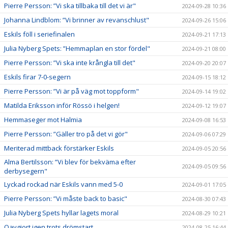
Pierre Persson: ”Vi ska tillbaka till det vi är"
2024-09-28 10:36
Johanna Lindblom: ”Vi brinner av revanschlust"
2024-09-26 15:06
Eskils föll i seriefinalen
2024-09-21 17:13
Julia Nyberg Spets: ”Hemmaplan en stor fördel"
2024-09-21 08:00
Pierre Persson: ”Vi ska inte krångla till det"
2024-09-20 20:07
Eskils firar 7-0-segern
2024-09-15 18:12
Pierre Persson: ”Vi är på väg mot toppform"
2024-09-14 19:02
Matilda Eriksson inför Rössö i helgen!
2024-09-12 19:07
Hemmaseger mot Halmia
2024-09-08 16:53
Pierre Persson: ”Gäller tro på det vi gör"
2024-09-06 07:29
Meriterad mittback förstärker Eskils
2024-09-05 20:56
Alma Bertilsson: ”Vi blev för bekväma efter
2024-09-05 09:56
derbysegern"
Lyckad rockad när Eskils vann med 5-0
2024-09-01 17:05
Pierre Persson: ”Vi måste back to basic"
2024-08-30 07:43
Julia Nyberg Spets hyllar lagets moral
2024-08-29 10:21
Oavgjort igen trots drömstart
2024-08-25 16:44