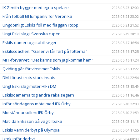
IK Zenith bygger med egna spelare
2025-05-23 12:00
Från fotboll till lumparliv för Veronika
2025-05-21 23:02
Ungdomligt Eskils föll med flaggan i topp
2025-05-21 21:52
Ungt Eskilslag i Svenska cupen
2025-05-19 20:18
Eskils damer tog stabil seger
2025-05-17 16:54
Eskilscoachen: "Gäller vi får fart på fötterna"
2025-05-16 17:25
MFF-förvärvet: "Det känns som jag kommit hem"
2025-05-16 17:24
Qviding går för vinst mot Eskils
2025-05-16 17:22
DM-förlust trots stark insats
2025-05-14 22:54
Ungt Eskilslag möter HIF i DM
2025-05-13 13:49
Eskilsdamerna tog andra raka segern
2025-05-11 16:46
Inför söndagens möte med IFK Örby
2025-05-10 22:03
Motståndarkollen: IFK Örby
2025-05-10 21:59
Matilda Eriksson på väg tillbaka
2025-05-08 11:18
Eskils vann derbyt på Olympia
2025-05-04 17:55
Iztok inför derbyt
2025-05-04 08:09