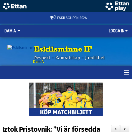
ESKILSCUPEN 2026!
DAM A
LOGGA IN
Eskilsminne IF
Respekt – Kamratskap – Jämlikhet
Dam A
HEM
NYHETER
KALENDER
TRUPPEN
Iztok Pristovnik: ”Vi är försedda
<
>