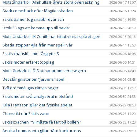
Motståndarkoll: Älmhults IF årets stora överraskning
2026-06-17 15:07
Stark come back efter långtidsskadan
2026-06-16 16:24
Eskils damer tog snabb revansch
2026-06-14 19:59
Iztok: ”Dags att komma upp till bevis”
2026-06-13 20:18
Motståndarkoll: IK Zenith har hittat vinnarspåret igen
2026-06-13 20:13
Skada stoppar Ajla från mer spel i vår
2026-06-11 16:53
Eskils chanslöst mot Örgryte IS
2026-06-06 18:05
Eskils möter erfaret topplag
2026-06-05 14:51
Motståndarkoll: ÖIS utmanar om seriesegern
2026-06-05 14:43
Det slår gnistor om ”Järvens” spel
2026-06-03 08:48
Två drömmål gav rättvis seger
2026-05-31 17:57
Eskils möter svåranalyserat motstånd
2026-05-30 21:33
Julia Fransson gillar det fysiska spelet
2026-05-29 08:53
Chansrikt när Eskils vann
2026-05-23 17:20
Eskilscoachen: ”Vi måste få fart på bollen ”
2026-05-22 17:23
Annika Loumaranta gillar hård konkurrens
2026-05-22 09:19