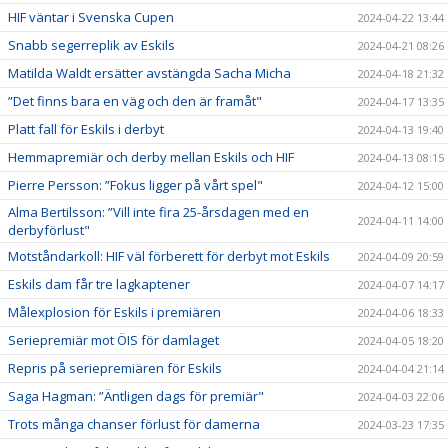
HIF väntar i Svenska Cupen
2024-04-22 13:44
Snabb segerreplik av Eskils
2024-04-21 08:26
Matilda Waldt ersätter avstängda Sacha Micha
2024-04-18 21:32
”Det finns bara en väg och den är framåt"
2024-04-17 13:35
Platt fall för Eskils i derbyt
2024-04-13 19:40
Hemmapremiär och derby mellan Eskils och HIF
2024-04-13 08:15
Pierre Persson: ”Fokus ligger på vårt spel"
2024-04-12 15:00
Alma Bertilsson: ”Vill inte fira 25-årsdagen med en
2024-04-11 14:00
derbyförlust"
Motståndarkoll: HIF väl förberett för derbyt mot Eskils
2024-04-09 20:59
Eskils dam får tre lagkaptener
2024-04-07 14:17
Målexplosion för Eskils i premiären
2024-04-06 18:33
Seriepremiär mot ÖIS för damlaget
2024-04-05 18:20
Repris på seriepremiären för Eskils
2024-04-04 21:14
Saga Hagman: ”Äntligen dags för premiär"
2024-04-03 22:06
Trots många chanser förlust för damerna
2024-03-23 17:35