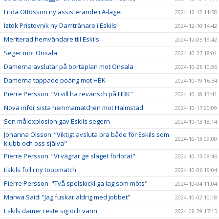
Frida Ottosson ny assisterande i A-laget
2024-12-12 11:58
Iztok Pristovnik ny Damtränare i Eskils!
2024-12-10 14:42
Meriterad hemvändare till Eskils
2024-12-05 19:42
Seger mot Onsala
2024-10-27 18:01
Damerna avslutar på bortaplan mot Onsala
2024-10-26 10:36
Damerna tappade poäng mot HBK
2024-10-19 16:54
Pierre Persson: ”Vi vill ha revansch på HBK"
2024-10-18 13:41
Nova inför sista hemmamatchen mot Halmstad
2024-10-17 20:09
Sen målexplosion gav Eskils segern
2024-10-13 18:14
Johanna Olsson: ”Viktigt avsluta bra både för Eskils som
2024-10-13 09:00
klubb och oss själva"
Pierre Persson: ”Vi vägrar ge slaget förlorat"
2024-10-13 08:46
Eskils föll i ny toppmatch
2024-10-06 19:04
Pierre Persson: "Två spelskickliga lag som möts"
2024-10-04 11:04
Marwa Said: ”Jag fuskar aldrig med jobbet"
2024-10-02 10:18
Eskils damer reste sig och vann
2024-09-29 17:15