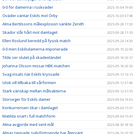
0-0 för damerna i ruskväder
2025-10-04 19:00
Oväder väntar Eskils mot Örby
2025-10-03 07:48
Alma Bertilssons målexplosion sänkte Zenith
2025-09-28 17:20
Skador slår hårt mot damlaget
2025-09-28 11:55
Ellen Roslund beredd på fysisk match
2025-09-26 14:30
0-0 men Eskilsdamerna imponerade
2025-09-19 22:00
Tilde ser slutet på skadeeländet
2025-09-18 20:57
Johanna Olsson missar HBK-matchen
2025-09-18 20:53
Svag insats när Eskils kryssade
2025-09-13 16:15
Iztok vill tillbaka till vårformen
2025-09-12 07:40
Stark vänskap mellan målvakterna
2025-09-12 07:35
Storseger för Eskils damer
2025-09-06 19:05
Konkurrensen ökar i damlaget
2025-09-04 15:51
Matilda snart i full matchform
2025-09-04 15:47
Alma avgjorde med sent mål
2025-08-30 18:56
Almas tappade självförtroende har återvänt
2025-08-29 20:53