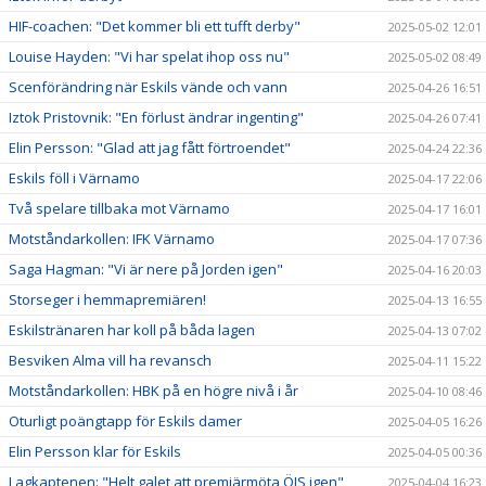
HIF-coachen: "Det kommer bli ett tufft derby"
2025-05-02 12:01
Louise Hayden: "Vi har spelat ihop oss nu"
2025-05-02 08:49
Scenförändring när Eskils vände och vann
2025-04-26 16:51
Iztok Pristovnik: "En förlust ändrar ingenting"
2025-04-26 07:41
Elin Persson: "Glad att jag fått förtroendet"
2025-04-24 22:36
Eskils föll i Värnamo
2025-04-17 22:06
Två spelare tillbaka mot Värnamo
2025-04-17 16:01
Motståndarkollen: IFK Värnamo
2025-04-17 07:36
Saga Hagman: "Vi är nere på Jorden igen"
2025-04-16 20:03
Storseger i hemmapremiären!
2025-04-13 16:55
Eskilstränaren har koll på båda lagen
2025-04-13 07:02
Besviken Alma vill ha revansch
2025-04-11 15:22
Motståndarkollen: HBK på en högre nivå i år
2025-04-10 08:46
Oturligt poängtapp för Eskils damer
2025-04-05 16:26
Elin Persson klar för Eskils
2025-04-05 00:36
Lagkaptenen: "Helt galet att premiärmöta ÖIS igen"
2025-04-04 16:23