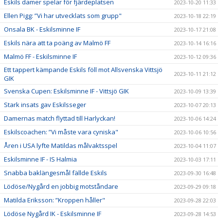
Eskils damer spelar för fjärdeplatsen
2023-10-20 11:33
Ellen Pigg: ”Vi har utvecklats som grupp"
2023-10-18 22:19
Onsala BK - Eskilsminne IF
2023-10-17 21:08
Eskils nära att ta poäng av Malmö FF
2023-10-14 16:16
Malmö FF - Eskilsminne IF
2023-10-12 09:36
Ett tappert kämpande Eskils föll mot Allsvenska Vittsjö
2023-10-11 21:12
GIK
Svenska Cupen: Eskilsminne IF - Vittsjö GIK
2023-10-09 13:39
Stark insats gav Eskilsseger
2023-10-07 20:13
Damernas match flyttad till Harlyckan!
2023-10-06 14:24
Eskilscoachen: ”Vi måste vara cyniska"
2023-10-06 10:56
Åren i USA lyfte Matildas målvaktsspel
2023-10-04 11:07
Eskilsminne IF - IS Halmia
2023-10-03 17:11
Snabba baklängesmål fällde Eskils
2023-09-30 16:48
Lödöse/Nygård en jobbig motståndare
2023-09-29 09:18
Matilda Eriksson: ”Kroppen håller"
2023-09-28 22:03
Lödöse Nygård IK - Eskilsminne IF
2023-09-28 14:53