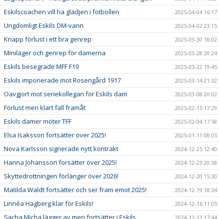
Eskilscoachen vill ha glädjen i fotbollen
2025-04-04 16:17
Ungdomligt Eskils DM-vann
2025-04-02 23:15
Knapp förlust i ett bra genrep
2025-03-30 18:02
Miniläger och genrep för damerna
2025-03-28 20:24
Eskils besegrade MFF F19
2025-03-22 19:45
Eskils imponerade mot Rosengård 1917
2025-03-14 21:32
Oavgjort mot seriekollegan för Eskils dam
2025-03-08 20:02
Förlust men klart fall framåt
2025-02-15 17:29
Eskils damer möter TFF
2025-02-04 17:58
Elsa Isaksson fortsätter över 2025!
2025-01-11 08:05
Nova Karlsson signerade nytt kontrakt
2024-12-25 12:40
Hanna Johansson forsätter över 2025!
2024-12-23 20:38
Skyttedrottningen förlänger över 2026!
2024-12-20 15:30
Matilda Waldt fortsätter och ser fram emot 2025!
2024-12-19 18:34
Linnéa Hagberg klar för Eskils!
2024-12-16 11:05
Sacha Micha lägger av men fortsätter i Eskils
2024-12-13 17:44