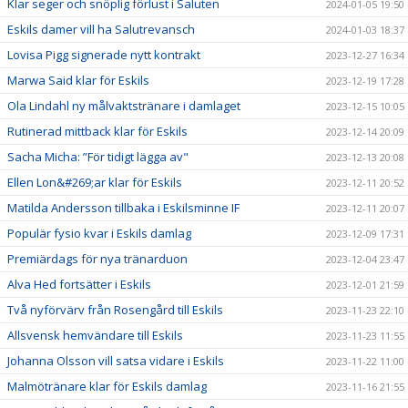
Klar seger och snöplig förlust i Saluten
2024-01-05 19:50
Eskils damer vill ha Salutrevansch
2024-01-03 18:37
Lovisa Pigg signerade nytt kontrakt
2023-12-27 16:34
Marwa Said klar för Eskils
2023-12-19 17:28
Ola Lindahl ny målvaktstränare i damlaget
2023-12-15 10:05
Rutinerad mittback klar för Eskils
2023-12-14 20:09
Sacha Micha: ”För tidigt lägga av"
2023-12-13 20:08
Ellen Lon&#269;ar klar för Eskils
2023-12-11 20:52
Matilda Andersson tillbaka i Eskilsminne IF
2023-12-11 20:07
Populär fysio kvar i Eskils damlag
2023-12-09 17:31
Premiärdags för nya tränarduon
2023-12-04 23:47
Alva Hed fortsätter i Eskils
2023-12-01 21:59
Två nyförvärv från Rosengård till Eskils
2023-11-23 22:10
Allsvensk hemvändare till Eskils
2023-11-23 11:55
Johanna Olsson vill satsa vidare i Eskils
2023-11-22 11:00
Malmötränare klar för Eskils damlag
2023-11-16 21:55