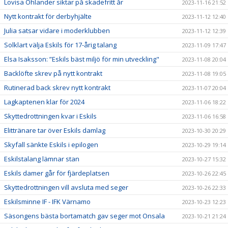
Lovisa Ohlander siktar på skadefritt år
2023-11-16 21:52
Nytt kontrakt för derbyhjälte
2023-11-12 12:40
Julia satsar vidare i moderklubben
2023-11-12 12:39
Solklart välja Eskils för 17-årig talang
2023-11-09 17:47
Elsa Isaksson: ”Eskils bäst miljö för min utveckling"
2023-11-08 20:04
Backlöfte skrev på nytt kontrakt
2023-11-08 19:05
Rutinerad back skrev nytt kontrakt
2023-11-07 20:04
Lagkaptenen klar för 2024
2023-11-06 18:22
Skyttedrottningen kvar i Eskils
2023-11-06 16:58
Elittränare tar över Eskils damlag
2023-10-30 20:29
Skyfall sänkte Eskils i epilogen
2023-10-29 19:14
Eskilstalang lämnar stan
2023-10-27 15:32
Eskils damer går för fjärdeplatsen
2023-10-26 22:45
Skyttedrottningen vill avsluta med seger
2023-10-26 22:33
Eskilsminne IF - IFK Värnamo
2023-10-23 12:23
Säsongens bästa bortamatch gav seger mot Onsala
2023-10-21 21:24