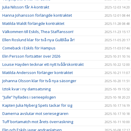
Julia Nilsson får A-kontrakt
2025-12-03 14:20
Hanna Johansson förlängde kontraktet
2025-12-01 08:44
Matilda Waldt förlängde kontraktet
2025-11-28 08:48
Välkommen till Eskils, Thea Staffansson!
2025-11-23 15:17
Ellen Roslund klar för två nya GulBlåa år!
2025-11-05 20:17
Comeback i Eskils för Hampus
2025-11-03 07:46
Elin Persson fortsätter över 2026
2025-10-31 10:16
Louise Hayden tecknar ett nytt tvåårskontrakt
2025-10-22 12:00
Matilda Andersson förlänger kontraktet
2025-10-21 11:07
Johanna Olsson klar för två nya säsonger
2025-10-20 11:51
Iztok kvar i ny damsatsning
2025-10-19 15:52
”Julle” hyllades i serieepilogen
2025-10-18 20:23
Kapten Julia Nyberg Spets tackar för sig
2025-10-17 16:19
Damerna avslutar mot seriesegraren
2025-10-17 10:18
Tuff bortamatch mot årets överraskning
2025-10-11 10:00
Elin och Eskils jagar andraplatsen
2025-10-08 17:17