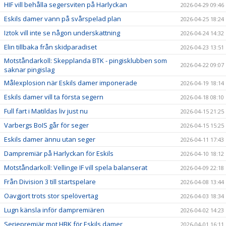
HIF vill behålla segersviten på Harlyckan
2026-04-29 09:46
Eskils damer vann på svårspelad plan
2026-04-25 18:24
Iztok vill inte se någon underskattning
2026-04-24 14:32
Elin tillbaka från skidparadiset
2026-04-23 13:51
Motståndarkoll: Skepplanda BTK - pingisklubben som
2026-04-22 09:07
saknar pingislag
Målexplosion när Eskils damer imponerade
2026-04-19 18:14
Eskils damer vill ta första segern
2026-04-18 08:10
Full fart i Matildas liv just nu
2026-04-15 21:25
Varbergs BoIS går för seger
2026-04-15 15:25
Eskils damer ännu utan seger
2026-04-11 17:43
Dampremiär på Harlyckan för Eskils
2026-04-10 18:12
Motståndarkoll: Vellinge IF vill spela balanserat
2026-04-09 22:18
Från Division 3 till startspelare
2026-04-08 13:44
Oavgjort trots stor spelövertag
2026-04-03 18:34
Lugn känsla inför dampremiären
2026-04-02 14:23
Seriepremiär mot HBK för Eskils damer
2026-04-01 16:11