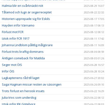
Halmia blir en svårknäckt nöt
2025-08-29 16:07
Tålamod och lugn är segerreceptet
2025-08-22 22:32
Historien upprepade sig för Eskils
2025-08-17 17:05
Hayden inför Värnamo
2025-08-17 08:13
Förlust mot FCR
2025-08-12 08:12
Iztok inför FCR 1917
2025-08-11 17:42
Johanna Lindblom pålitlig målgörare
2025-08-11 16:09
Förlust trots kraftig dominans
2025-08-06 08:59
Äntligen comeback för Matilda
2025-08-05 01:26
Seger mot ÖIS
2025-06-28 16:57
Inför ÖIS
2025-06-28 10:24
Lagkaptenens råd till laget
2025-06-27 20:02
Saga Hagman missar resten av säsongen
2025-06-26 09:10
Trots förlust en heroisk insats
2025-06-22 16:29
Julia trivs som underdog
2025-06-22 08:12
Iztok inför IFK Göteborg
2025-06-22 08:03