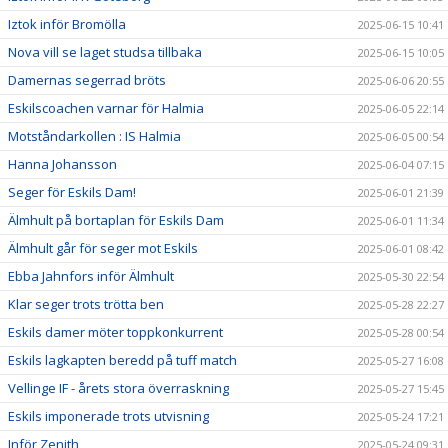
Iztok inför Bromölla
2025-06-15 10:41
Nova vill se laget studsa tillbaka
2025-06-15 10:05
Damernas segerrad bröts
2025-06-06 20:55
Eskilscoachen varnar för Halmia
2025-06-05 22:14
Motståndarkollen : IS Halmia
2025-06-05 00:54
Hanna Johansson
2025-06-04 07:15
Seger för Eskils Dam!
2025-06-01 21:39
Älmhult på bortaplan för Eskils Dam
2025-06-01 11:34
Älmhult går för seger mot Eskils
2025-06-01 08:42
Ebba Jahnfors inför Älmhult
2025-05-30 22:54
Klar seger trots trötta ben
2025-05-28 22:27
Eskils damer möter toppkonkurrent
2025-05-28 00:54
Eskils lagkapten beredd på tuff match
2025-05-27 16:08
Vellinge IF - årets stora överraskning
2025-05-27 15:45
Eskils imponerade trots utvisning
2025-05-24 17:21
Inför Zenith
2025-05-24 09:31