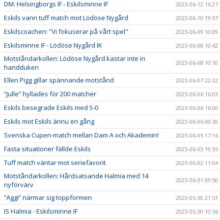
DM: Helsingborgs IF - Eskilsminne IF
2023-06-12 16:27
Eskils vann tuff match mot Lödöse Nygård
2023-06-10 19:57
Eskilscoachen: ”Vi fokuserar på vårt spel"
2023-06-09 10:09
Eskilsminne IF - Lödöse Nygård IK
2023-06-08 10:42
Motståndarkollen: Lödöse Nygård kastar inte in
2023-06-08 10:10
handduken
Ellen Pigg gillar spännande motstånd
2023-06-07 22:32
”Julle” hyllades för 200 matcher
2023-06-06 16:03
Eskils besegrade Eskils med 5-0
2023-06-06 16:00
Eskils mot Eskils ännu en gång
2023-06-06 00:30
Svenska Cupen-match mellan Dam A och Akademin!
2023-06-05 17:16
Fasta situationer fällde Eskils
2023-06-03 19:55
Tuff match väntar mot seriefavorit
2023-06-02 11:04
Motståndarkollen: Hårdsatsande Halmia med 14
2023-06-01 09:50
nyförvärv
”Aggi” närmar sig toppformen
2023-05-30 21:51
IS Halmia - Eskilsminne IF
2023-05-30 10:56