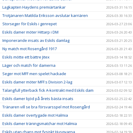
Lagkapten Haydens premiärtankar
2026-03-31 16:15
Trotjänaren Matilda Eriksson avslutar karriären
2026-03-30 16:33
Storseger för Eskils i genrepet
2026-03-27 23:06
Eskils damer möter Hittarp i DM
2026-03-26 20:43
Imponerande insats av Eskils damlag
2026-03-21 20:25
Ny match mot Rosengård 1917
2026-03-20 21:43
Eskils mötte ett bättre Jitex
2026-03-14 18:52
Läger och match för damerna
2026-03-13 11:26
Seger mot MFF men spelet hackade
2026-03-08 18:21
Eskils damer möter MFF:s Division 2-lag
2026-03-07 12:13
Talangfull ytterback fick A-kontrakt med Eskils dam
2026-03-02 09:52
Eskils damer bjöd på årets bästa insats
2026-02-25 22:42
Tränaren vill se bra försvarsspel mot Rosengård
2026-02-24 19:46
Eskils damer övertygade mot Halmia
2026-02-18 22:51
Eskils damer träningsmatchar mot Halmia
2026-02-18 09:45
Eskils utan chans mot fysiskt Husqvarna
2026-02-14 19:59