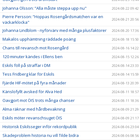
Johanna Olsson: ”Alla måste steppa upp nu"
2024-08-22 09:42
Pierre Persson: ”Hoppas Rosengårdsmatchen var en
2024-08-21 20:56
väckarklocka"
Johanna Lindblom - nyförvärv med många plusfaktorer
2024-08-20 17:36
Makalös upphämtning räddade poäng
2024-08-18 15:50
Chans till revansch mot Rosengård
2024-08-16 14:22
120 minuter kändes i Ellens ben
2024-08-15 12:26
Eskils föll på straffar i DM
2024-08-14 23:33
Tess Fridberg klar för Eskils
2024-08-14 15:59
Fjärde HIF-mötet på fyra månader
2024-08-13 20:39
Känslofyllt avsked för Alva Hed
2024-08-11 18:57
Oavgjort mot ÖIS trots många chanser
2024-08-11 18:36
Alma räknar med hårdbevakning
2024-08-09 21:29
Eskils möter revanschsuget ÖIS
2024-08-09 21:17
Historisk Eskilsseger inför rekordpublik
2024-08-06 23:04
Skadeproblem historia nu vill Tilde bidra
2024-08-06 08:56