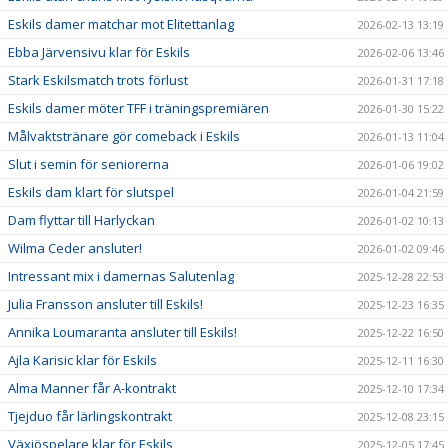
Eskils damer matchar mot Elitettanlag
2026-02-13 13:19
Ebba Järvensivu klar för Eskils
2026-02-06 13:46
Stark Eskilsmatch trots förlust
2026-01-31 17:18
Eskils damer möter TFF i träningspremiären
2026-01-30 15:22
Målvaktstränare gör comeback i Eskils
2026-01-13 11:04
Slut i semin för seniorerna
2026-01-06 19:02
Eskils dam klart för slutspel
2026-01-04 21:59
Dam flyttar till Harlyckan
2026-01-02 10:13
Wilma Ceder ansluter!
2026-01-02 09:46
Intressant mix i damernas Salutenlag
2025-12-28 22:53
Julia Fransson ansluter till Eskils!
2025-12-23 16:35
Annika Loumaranta ansluter till Eskils!
2025-12-22 16:50
Ajla Karisic klar för Eskils
2025-12-11 16:30
Alma Manner får A-kontrakt
2025-12-10 17:34
Tjejduo får lärlingskontrakt
2025-12-08 23:15
Växjöspelare klar för Eskils
2025-12-05 17:45