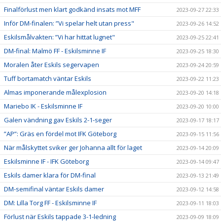
Finalförlust men klart godkänd insats mot MFF
2023-09-27 22:33
Inför DM-finalen: ”Vi spelar helt utan press"
2023-09-26 14:52
Eskilsmålvakten: ”Vi har hittat lugnet"
2023-09-25 22:41
DM-final: Malmö FF - Eskilsminne IF
2023-09-25 18:30
Moralen åter Eskils segervapen
2023-09-24 20:59
Tuff bortamatch väntar Eskils
2023-09-22 11:23
Almas imponerande målexplosion
2023-09-20 14:18
Mariebo IK - Eskilsminne IF
2023-09-20 10:00
Galen vändning gav Eskils 2-1-seger
2023-09-17 18:17
”AP”: Gräs en fördel mot IFK Göteborg
2023-09-15 11:56
När målskyttet sviker ger Johanna allt för laget
2023-09-14 20:09
Eskilsminne IF - IFK Göteborg
2023-09-14 09:47
Eskils damer klara för DM-final
2023-09-13 21:49
DM-semifinal väntar Eskils damer
2023-09-12 14:58
DM: Lilla Torg FF - Eskilsminne IF
2023-09-11 18:03
Förlust när Eskils tappade 3-1-ledning
2023-09-09 18:09