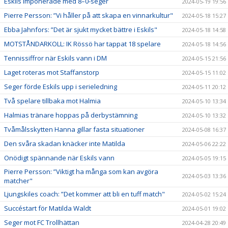
Eskils imponerade med 8–0-seger
2024-05-19 19:56
Pierre Persson: ”Vi håller på att skapa en vinnarkultur"
2024-05-18 15:27
Ebba Jahnfors: ”Det är sjukt mycket bättre i Eskils"
2024-05-18 14:58
MOTSTÅNDARKOLL: IK Rössö har tappat 18 spelare
2024-05-18 14:56
Tennissiffror när Eskils vann i DM
2024-05-15 21:56
Laget roteras mot Staffanstorp
2024-05-15 11:02
Seger förde Eskils upp i serieledning
2024-05-11 20:12
Två spelare tillbaka mot Halmia
2024-05-10 13:34
Halmias tränare hoppas på derbystämning
2024-05-10 13:32
Tvåmålsskytten Hanna gillar fasta situationer
2024-05-08 16:37
Den svåra skadan knäcker inte Matilda
2024-05-06 22:22
Onödigt spännande när Eskils vann
2024-05-05 19:15
Pierre Persson: ”Viktigt ha många som kan avgöra
2024-05-03 13:36
matcher"
Ljungskiles coach: ”Det kommer att bli en tuff match"
2024-05-02 15:24
Succéstart för Matilda Waldt
2024-05-01 19:02
Seger mot FC Trollhättan
2024-04-28 20:49