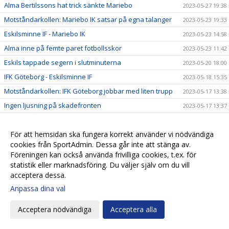
Alma Bertilssons hat trick sänkte Mariebo
2023-05-27 19:38
Motståndarkollen: Mariebo IK satsar på egna talanger
2023-05-23 19:33
Eskilsminne IF - Mariebo IK
2023-05-23 14:58
Alma inne på femte paret fotbollsskor
2023-05-23 11:42
Eskils tappade segern i slutminuterna
2023-05-20 18:00
IFK Göteborg - Eskilsminne IF
2023-05-18 15:35
Motståndarkollen: IFK Göteborg jobbar med liten trupp
2023-05-17 13:38
Ingen ljusning på skadefronten
2023-05-17 13:37
Alva Hed hyllar Eskils fysik och kondition
2023-05-16 19:31
Kämpamatch när Eskils kryssade
För att hemsidan ska fungera korrekt använder vi nödvändiga
2023-05-14 18:02
cookies från SportAdmin. Dessa går inte att stänga av.
Eskilscoachen: ”Bra tillfälle studsa tillbaka"
2023-05-12 09:30
Föreningen kan också använda frivilliga cookies, t.ex. för
Dags för ”Tjejdagen" på söndag
2023-05-12 00:53
statistik eller marknadsföring. Du väljer själv om du vill
acceptera dessa.
Motståndarkollen: Rosengårdscoachen gillar
2023-05-11 14:52
Eskilsderbyna
Anpassa dina val
Ellen Roslund ser fram emot Rosengårdsmatchen
2023-05-10 09:48
Acceptera nödvändiga
Acceptera alla
Välkomna till Eskils Tjejdag!
2023-05-09 15:30
Knapp seger för Eskils damer
2023-05-06 20:35