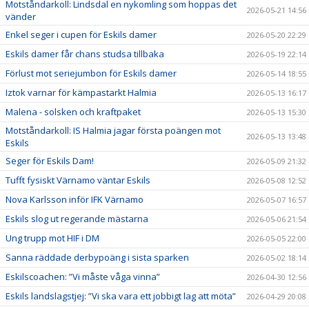
Motståndarkoll: Lindsdal en nykomling som hoppas det
2026-05-21 14:56
vänder
Enkel seger i cupen för Eskils damer
2026-05-20 22:29
Eskils damer får chans studsa tillbaka
2026-05-19 22:14
Förlust mot seriejumbon för Eskils damer
2026-05-14 18:55
Iztok varnar för kämpastarkt Halmia
2026-05-13 16:17
Malena - solsken och kraftpaket
2026-05-13 15:30
Motståndarkoll: IS Halmia jagar första poängen mot
2026-05-13 13:48
Eskils
Seger för Eskils Dam!
2026-05-09 21:32
Tufft fysiskt Värnamo väntar Eskils
2026-05-08 12:52
Nova Karlsson inför IFK Värnamo
2026-05-07 16:57
Eskils slog ut regerande mästarna
2026-05-06 21:54
Ung trupp mot HIF i DM
2026-05-05 22:00
Sanna räddade derbypoäng i sista sparken
2026-05-02 18:14
Eskilscoachen: ”Vi måste våga vinna”
2026-04-30 12:56
Eskils landslagstjej: ”Vi ska vara ett jobbigt lag att möta”
2026-04-29 20:08