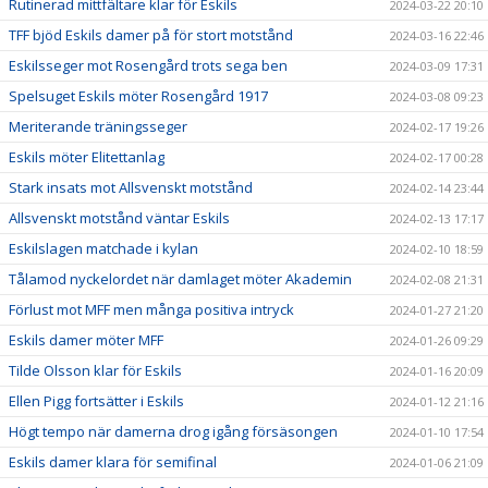
Rutinerad mittfältare klar för Eskils
2024-03-22 20:10
TFF bjöd Eskils damer på för stort motstånd
2024-03-16 22:46
Eskilsseger mot Rosengård trots sega ben
2024-03-09 17:31
Spelsuget Eskils möter Rosengård 1917
2024-03-08 09:23
Meriterande träningsseger
2024-02-17 19:26
Eskils möter Elitettanlag
2024-02-17 00:28
Stark insats mot Allsvenskt motstånd
2024-02-14 23:44
Allsvenskt motstånd väntar Eskils
2024-02-13 17:17
Eskilslagen matchade i kylan
2024-02-10 18:59
Tålamod nyckelordet när damlaget möter Akademin
2024-02-08 21:31
Förlust mot MFF men många positiva intryck
2024-01-27 21:20
Eskils damer möter MFF
2024-01-26 09:29
Tilde Olsson klar för Eskils
2024-01-16 20:09
Ellen Pigg fortsätter i Eskils
2024-01-12 21:16
Högt tempo när damerna drog igång försäsongen
2024-01-10 17:54
Eskils damer klara för semifinal
2024-01-06 21:09