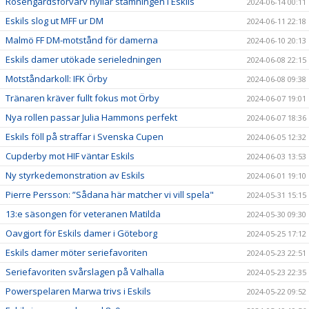
Rosengårdsförvärv hyllar stämningen i Eskils
2024-06-14 00:11
Eskils slog ut MFF ur DM
2024-06-11 22:18
Malmö FF DM-motstånd för damerna
2024-06-10 20:13
Eskils damer utökade serieledningen
2024-06-08 22:15
Motståndarkoll: IFK Örby
2024-06-08 09:38
Tränaren kräver fullt fokus mot Örby
2024-06-07 19:01
Nya rollen passar Julia Hammons perfekt
2024-06-07 18:36
Eskils föll på straffar i Svenska Cupen
2024-06-05 12:32
Cupderby mot HIF väntar Eskils
2024-06-03 13:53
Ny styrkedemonstration av Eskils
2024-06-01 19:10
Pierre Persson: ”Sådana här matcher vi vill spela"
2024-05-31 15:15
13:e säsongen för veteranen Matilda
2024-05-30 09:30
Oavgjort för Eskils damer i Göteborg
2024-05-25 17:12
Eskils damer möter seriefavoriten
2024-05-23 22:51
Seriefavoriten svårslagen på Valhalla
2024-05-23 22:35
Powerspelaren Marwa trivs i Eskils
2024-05-22 09:52