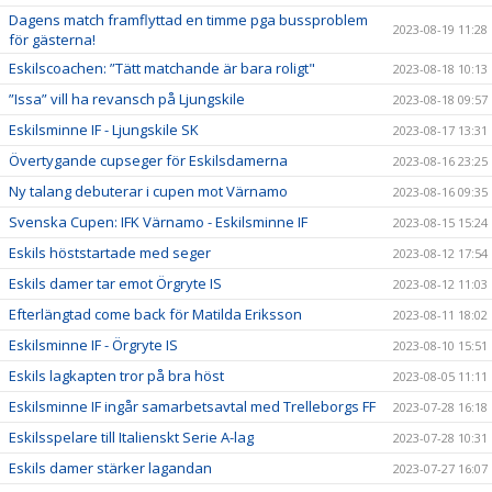
Dagens match framflyttad en timme pga bussproblem
2023-08-19 11:28
för gästerna!
Eskilscoachen: ”Tätt matchande är bara roligt"
2023-08-18 10:13
”Issa” vill ha revansch på Ljungskile
2023-08-18 09:57
Eskilsminne IF - Ljungskile SK
2023-08-17 13:31
Övertygande cupseger för Eskilsdamerna
2023-08-16 23:25
Ny talang debuterar i cupen mot Värnamo
2023-08-16 09:35
Svenska Cupen: IFK Värnamo - Eskilsminne IF
2023-08-15 15:24
Eskils höststartade med seger
2023-08-12 17:54
Eskils damer tar emot Örgryte IS
2023-08-12 11:03
Efterlängtad come back för Matilda Eriksson
2023-08-11 18:02
Eskilsminne IF - Örgryte IS
2023-08-10 15:51
Eskils lagkapten tror på bra höst
2023-08-05 11:11
Eskilsminne IF ingår samarbetsavtal med Trelleborgs FF
2023-07-28 16:18
Eskilsspelare till Italienskt Serie A-lag
2023-07-28 10:31
Eskils damer stärker lagandan
2023-07-27 16:07