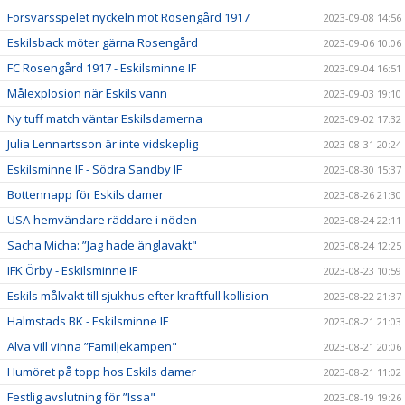
Försvarsspelet nyckeln mot Rosengård 1917
2023-09-08 14:56
Eskilsback möter gärna Rosengård
2023-09-06 10:06
FC Rosengård 1917 - Eskilsminne IF
2023-09-04 16:51
Målexplosion när Eskils vann
2023-09-03 19:10
Ny tuff match väntar Eskilsdamerna
2023-09-02 17:32
Julia Lennartsson är inte vidskeplig
2023-08-31 20:24
Eskilsminne IF - Södra Sandby IF
2023-08-30 15:37
Bottennapp för Eskils damer
2023-08-26 21:30
USA-hemvändare räddare i nöden
2023-08-24 22:11
Sacha Micha: ”Jag hade änglavakt"
2023-08-24 12:25
IFK Örby - Eskilsminne IF
2023-08-23 10:59
Eskils målvakt till sjukhus efter kraftfull kollision
2023-08-22 21:37
Halmstads BK - Eskilsminne IF
2023-08-21 21:03
Alva vill vinna ”Familjekampen"
2023-08-21 20:06
Humöret på topp hos Eskils damer
2023-08-21 11:02
Festlig avslutning för ”Issa"
2023-08-19 19:26