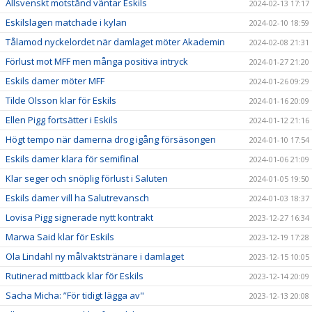
Allsvenskt motstånd väntar Eskils
2024-02-13 17:17
Eskilslagen matchade i kylan
2024-02-10 18:59
Tålamod nyckelordet när damlaget möter Akademin
2024-02-08 21:31
Förlust mot MFF men många positiva intryck
2024-01-27 21:20
Eskils damer möter MFF
2024-01-26 09:29
Tilde Olsson klar för Eskils
2024-01-16 20:09
Ellen Pigg fortsätter i Eskils
2024-01-12 21:16
Högt tempo när damerna drog igång försäsongen
2024-01-10 17:54
Eskils damer klara för semifinal
2024-01-06 21:09
Klar seger och snöplig förlust i Saluten
2024-01-05 19:50
Eskils damer vill ha Salutrevansch
2024-01-03 18:37
Lovisa Pigg signerade nytt kontrakt
2023-12-27 16:34
Marwa Said klar för Eskils
2023-12-19 17:28
Ola Lindahl ny målvaktstränare i damlaget
2023-12-15 10:05
Rutinerad mittback klar för Eskils
2023-12-14 20:09
Sacha Micha: ”För tidigt lägga av"
2023-12-13 20:08