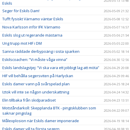
2026-05-13 13:48
Eskils
Seger för Eskils Dam!
2026-05-09 21:32
Tufft fysiskt Värnamo väntar Eskils
2026-05-08 12:52
Nova Karlsson inför IFK Värnamo
2026-05-07 16:57
Eskils slog ut regerande mästarna
2026-05-06 21:54
Ung trupp mot HIF i DM
2026-05-05 22:00
Sanna räddade derbypoäng i sista sparken
2026-05-02 18:14
Eskilscoachen: ”Vi måste våga vinna”
2026-04-30 12:56
Eskils landslagstjej: ”Vi ska vara ett jobbigt lag att möta”
2026-04-29 20:08
HIF vill behålla segersviten på Harlyckan
2026-04-29 09:46
Eskils damer vann på svårspelad plan
2026-04-25 18:24
Iztok vill inte se någon underskattning
2026-04-24 14:32
Elin tillbaka från skidparadiset
2026-04-23 13:51
Motståndarkoll: Skepplanda BTK - pingisklubben som
2026-04-22 09:07
saknar pingislag
Målexplosion när Eskils damer imponerade
2026-04-19 18:14
Eskils damer vill ta första segern
2026-04-18 08:10