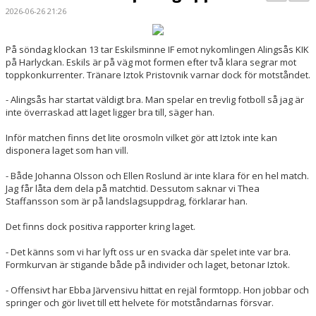
BILDGALLERI
2026-06-26 21:26
DOKUMENT
På söndag klockan 13
tar Eskilsminne IF emot nykomlingen Alingsås KIK
på Harlyckan. Eskils är på väg mot formen efter två klara segrar mot
KONTAKT
toppkonkurrenter. Tränare Iztok Pristovnik varnar dock för motståndet.
MATCHER
- Alingsås har startat väldigt bra. Man spelar en trevlig fotboll så jag är
inte överraskad att laget ligger bra till, säger han.
DIV. 1 SÖDRA
Inför matchen finns det lite orosmoln vilket gör att Iztok inte kan
disponera laget som han vill.
DAM AKADEMI - DIVISION 2
- Både Johanna Olsson och Ellen Roslund är inte klara för en hel match.
Jag får låta dem dela på matchtid. Dessutom saknar vi Thea
Staffansson som är på landslagsuppdrag, förklarar han.
Det finns dock positiva rapporter kring laget.
- Det känns som vi har lyft oss ur en svacka där spelet inte var bra.
Formkurvan är stigande både på individer och laget, betonar Iztok.
- Offensivt har Ebba Järvensivu hittat en rejäl formtopp. Hon jobbar och
springer och gör livet till ett helvete för motståndarnas försvar.