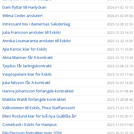
Dam flyttar till Harlyckan
2026-01-02 10:13
Wilma Ceder ansluter!
2026-01-02 09:46
Intressant mix i damernas Salutenlag
2025-12-28 22:53
Julia Fransson ansluter till Eskils!
2025-12-23 16:35
Annika Loumaranta ansluter till Eskils!
2025-12-22 16:50
Ajla Karisic klar för Eskils
2025-12-11 16:30
Alma Manner får A-kontrakt
2025-12-10 17:34
Tjejduo får lärlingskontrakt
2025-12-08 23:15
Växjöspelare klar för Eskils
2025-12-05 17:45
Julia Nilsson får A-kontrakt
2025-12-03 14:20
Hanna Johansson förlängde kontraktet
2025-12-01 08:44
Matilda Waldt förlängde kontraktet
2025-11-28 08:48
Välkommen till Eskils, Thea Staffansson!
2025-11-23 15:17
Ellen Roslund klar för två nya GulBlåa år!
2025-11-05 20:17
Comeback i Eskils för Hampus
2025-11-03 07:46
Elin Persson fortsätter över 2026
2025-10-31 10:16