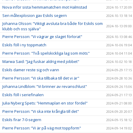
Nova inför sista hemmamatchen mot Halmstad
2024-10-17 20:09
Sen målexplosion gav Eskils segern
2024-10-13 18:14
Johanna Olsson: ”Viktigt avsluta bra både för Eskils som
2024-10-13 09:00
klubb och oss själva"
Pierre Persson: ”Vi vägrar ge slaget förlorat"
2024-10-13 08:46
Eskils föll i ny toppmatch
2024-10-06 19:04
Pierre Persson: "Två spelskickliga lag som möts"
2024-10-04 11:04
Marwa Said: ”Jag fuskar aldrig med jobbet"
2024-10-02 10:18
Eskils damer reste sig och vann
2024-09-29 17:15
Pierre Persson: ”Vi ska tillbaka till det vi är"
2024-09-28 10:36
Johanna Lindblom: ”Vi brinner av revanschlust"
2024-09-26 15:06
Eskils föll i seriefinalen
2024-09-21 17:13
Julia Nyberg Spets: ”Hemmaplan en stor fördel"
2024-09-21 08:00
Pierre Persson: ”Vi ska inte krångla till det"
2024-09-20 20:07
Eskils firar 7-0-segern
2024-09-15 18:12
Pierre Persson: ”Vi är på väg mot toppform"
2024-09-14 19:02