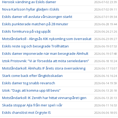
Heroisk vändning av Eskils damer
2026-07-02 23:39
Nova Karlsson hyllar glädjen i Eskils
2026-07-02 09:11
Eskils damer vill avsluta vårsäsongen starkt
2026-07-01 09:34
Eskils punkterade matchen på 28 minuter
2026-06-28 19:44
Eskils formkurva på väg uppåt
2026-06-26 21:26
Motståndarkoll - Alingsås KIK nykomling som överraskat
2026-06-23 09:27
Eskils reste sig och besegrade Trollhättan
2026-06-19 07:53
Eskils damer imponerade när man besegrade Älmhult
2026-06-19 07:48
Iztok Pristovnik: ”Vi är försedda att möta serieledaren”
2026-06-18 10:24
Motståndarkoll: Älmhults IF årets stora överraskning
2026-06-17 15:07
Stark come back efter långtidsskadan
2026-06-16 16:24
Eskils damer tog snabb revansch
2026-06-14 19:59
Iztok: ”Dags att komma upp till bevis”
2026-06-13 20:18
Motståndarkoll: IK Zenith har hittat vinnarspåret igen
2026-06-13 20:13
Skada stoppar Ajla från mer spel i vår
2026-06-11 16:53
Eskils chanslöst mot Örgryte IS
2026-06-06 18:05