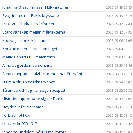
Johanna Olsson missar HBK-matchen
2025-09-18 20:53
Svag insats när Eskils kryssade
2025-09-13 16:15
Iztok vill tillbaka till vårformen
2025-09-12 07:40
Stark vänskap mellan målvakterna
2025-09-12 07:35
Storseger för Eskils damer
2025-09-06 19:05
Konkurrensen ökar i damlaget
2025-09-04 15:51
Matilda snart i full matchform
2025-09-04 15:47
Alma avgjorde med sent mål
2025-08-30 18:56
Almas tappade självförtroende har återvänt
2025-08-29 20:53
Halmia blir en svårknäckt nöt
2025-08-29 16:07
Tålamod och lugn är segerreceptet
2025-08-22 22:32
Historien upprepade sig för Eskils
2025-08-17 17:05
Hayden inför Värnamo
2025-08-17 08:13
Förlust mot FCR
2025-08-12 08:12
Iztok inför FCR 1917
2025-08-11 17:42
Johanna Lindblom pålitlig målgörare
2025-08-11 16:09