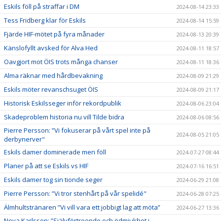
Eskils föll på straffar i DM
2024-08-14 23:33
Tess Fridberg klar för Eskils
2024-08-14 15:59
Fjärde HIF-mötet på fyra månader
2024-08-13 20:39
Känslofyllt avsked för Alva Hed
2024-08-11 18:57
Oavgjort mot ÖIS trots många chanser
2024-08-11 18:36
Alma räknar med hårdbevakning
2024-08-09 21:29
Eskils möter revanschsuget ÖIS
2024-08-09 21:17
Historisk Eskilsseger inför rekordpublik
2024-08-06 23:04
Skadeproblem historia nu vill Tilde bidra
2024-08-06 08:56
Pierre Persson: ”Vi fokuserar på vårt spel inte på
2024-08-05 21:05
derbynerver"
Eskils damer dominerade men föll
2024-07-27 08:44
Planer på att se Eskils vs HIF
2024-07-16 16:51
Eskils damer tog sin tionde seger
2024-06-29 21:08
Pierre Persson: ”Vi tror stenhårt på vår spelidé"
2024-06-28 07:25
Älmhultstränaren ”Vi vill vara ett jobbigt lag att möta”
2024-06-27 13:36
Nova Karlsson: ”Självförtroende och ödmjukhet i