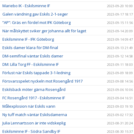
Mariebo IK - Eskilsminne IF
2023-09-20 10:00
Galen vändning gav Eskils 2-1-seger
2023-09-17 18:17
”AP”: Gräs en fördel mot IFK Göteborg
2023-09-15 11:56
När målskyttet sviker ger Johanna allt för laget
2023-09-14 20:09
Eskilsminne IF - IFK Göteborg
2023-09-14 09:47
Eskils damer klara för DM-final
2023-09-13 21:49
DM-semifinal väntar Eskils damer
2023-09-12 14:58
DM: Lilla Torg FF - Eskilsminne IF
2023-09-11 18:03
Förlust när Eskils tappade 3-1-ledning
2023-09-09 18:09
Försvarsspelet nyckeln mot Rosengård 1917
2023-09-08 14:56
Eskilsback möter gärna Rosengård
2023-09-06 10:06
FC Rosengård 1917 - Eskilsminne IF
2023-09-04 16:51
Målexplosion när Eskils vann
2023-09-03 19:10
Ny tuff match väntar Eskilsdamerna
2023-09-02 17:32
Julia Lennartsson är inte vidskeplig
2023-08-31 20:24
Eskilsminne IF - Södra Sandby IF
2023-08-30 15:37