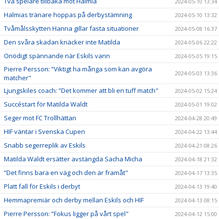
Två spelare tillbaka mot Halmia
2024-05-10 13:34
Halmias tränare hoppas på derbystämning
2024-05-10 13:32
Tvåmålsskytten Hanna gillar fasta situationer
2024-05-08 16:37
Den svåra skadan knäcker inte Matilda
2024-05-06 22:22
Onödigt spännande när Eskils vann
2024-05-05 19:15
Pierre Persson: ”Viktigt ha många som kan avgöra
2024-05-03 13:36
matcher"
Ljungskiles coach: ”Det kommer att bli en tuff match"
2024-05-02 15:24
Succéstart för Matilda Waldt
2024-05-01 19:02
Seger mot FC Trollhättan
2024-04-28 20:49
HIF väntar i Svenska Cupen
2024-04-22 13:44
Snabb segerreplik av Eskils
2024-04-21 08:26
Matilda Waldt ersätter avstängda Sacha Micha
2024-04-18 21:32
”Det finns bara en väg och den är framåt"
2024-04-17 13:35
Platt fall för Eskils i derbyt
2024-04-13 19:40
Hemmapremiär och derby mellan Eskils och HIF
2024-04-13 08:15
Pierre Persson: ”Fokus ligger på vårt spel"
2024-04-12 15:00