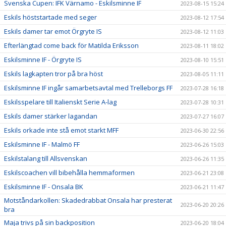
Svenska Cupen: IFK Värnamo - Eskilsminne IF
2023-08-15 15:24
Eskils höststartade med seger
2023-08-12 17:54
Eskils damer tar emot Örgryte IS
2023-08-12 11:03
Efterlängtad come back för Matilda Eriksson
2023-08-11 18:02
Eskilsminne IF - Örgryte IS
2023-08-10 15:51
Eskils lagkapten tror på bra höst
2023-08-05 11:11
Eskilsminne IF ingår samarbetsavtal med Trelleborgs FF
2023-07-28 16:18
Eskilsspelare till Italienskt Serie A-lag
2023-07-28 10:31
Eskils damer stärker lagandan
2023-07-27 16:07
Eskils orkade inte stå emot starkt MFF
2023-06-30 22:56
Eskilsminne IF - Malmö FF
2023-06-26 15:03
Eskilstalang till Allsvenskan
2023-06-26 11:35
Eskilscoachen vill bibehålla hemmaformen
2023-06-21 23:08
Eskilsminne IF - Onsala BK
2023-06-21 11:47
Motståndarkollen: Skadedrabbat Onsala har presterat
2023-06-20 20:26
bra
Maja trivs på sin backposition
2023-06-20 18:04