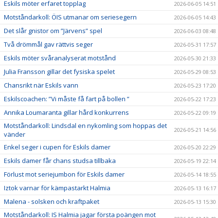
Eskils möter erfaret topplag
2026-06-05 14:51
Motståndarkoll: ÖIS utmanar om seriesegern
2026-06-05 14:43
Det slår gnistor om ”Järvens” spel
2026-06-03 08:48
Två drömmål gav rättvis seger
2026-05-31 17:57
Eskils möter svåranalyserat motstånd
2026-05-30 21:33
Julia Fransson gillar det fysiska spelet
2026-05-29 08:53
Chansrikt när Eskils vann
2026-05-23 17:20
Eskilscoachen: ”Vi måste få fart på bollen ”
2026-05-22 17:23
Annika Loumaranta gillar hård konkurrens
2026-05-22 09:19
Motståndarkoll: Lindsdal en nykomling som hoppas det
2026-05-21 14:56
vänder
Enkel seger i cupen för Eskils damer
2026-05-20 22:29
Eskils damer får chans studsa tillbaka
2026-05-19 22:14
Förlust mot seriejumbon för Eskils damer
2026-05-14 18:55
Iztok varnar för kämpastarkt Halmia
2026-05-13 16:17
Malena - solsken och kraftpaket
2026-05-13 15:30
Motståndarkoll: IS Halmia jagar första poängen mot