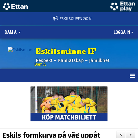
ESKILSCUPEN 2026!
DAM A
LOGGA IN
Eskilsminne IF
Respekt – Kamratskap – Jämlikhet
Dam A
HEM
NYHETER
KALENDER
TRUPPEN
Eskils formkurva på väg uppåt
<
>