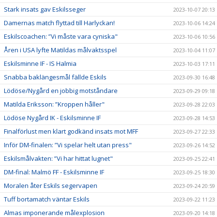
Stark insats gav Eskilsseger
2023-10-07 20:13
Damernas match flyttad till Harlyckan!
2023-10-06 14:24
Eskilscoachen: ”Vi måste vara cyniska"
2023-10-06 10:56
Åren i USA lyfte Matildas målvaktsspel
2023-10-04 11:07
Eskilsminne IF - IS Halmia
2023-10-03 17:11
Snabba baklängesmål fällde Eskils
2023-09-30 16:48
Lödöse/Nygård en jobbig motståndare
2023-09-29 09:18
Matilda Eriksson: ”Kroppen håller"
2023-09-28 22:03
Lödöse Nygård IK - Eskilsminne IF
2023-09-28 14:53
Finalförlust men klart godkänd insats mot MFF
2023-09-27 22:33
Inför DM-finalen: ”Vi spelar helt utan press"
2023-09-26 14:52
Eskilsmålvakten: ”Vi har hittat lugnet"
2023-09-25 22:41
DM-final: Malmö FF - Eskilsminne IF
2023-09-25 18:30
Moralen åter Eskils segervapen
2023-09-24 20:59
Tuff bortamatch väntar Eskils
2023-09-22 11:23
Almas imponerande målexplosion
2023-09-20 14:18