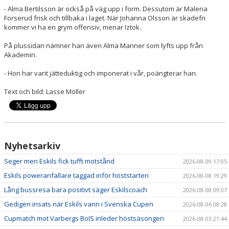
- Alma Bertilsson är också på väg upp i form. Dessutom är Malena
Forserud frisk och tillbaka i laget. När Johanna Olsson är skadefri
kommer vi ha en grym offensiv, menar Iztok.
På plussidan nämner han även Alma Manner som lyfts upp från
Akademin.
- Hon har varit jätteduktig och imponerat i vår, poängterar han.
Text och bild: Lasse Möller
Nyhetsarkiv
Seger men Eskils fick tufft motstånd
2026-08-09 17:05
Eskils poweranfallare taggad inför höststarten
2026-08-08 19:29
Lång bussresa bara positivt säger Eskilscoach
2026-08-08 09:07
Gedigen insats när Eskils vann i Svenska Cupen
2026-08-06 08:28
Cupmatch mot Varbergs BoIS inleder höstsäsongen
2026-08-03 21:44