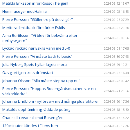
Matilda Eriksson inför Rössö i helgen!
2024-09-12 19:07
Hemmaseger mot Halmia
2024-09-08 16:53
Pierre Persson: ”Gäller tro på det vi gör"
2024-09-06 07:29
Meriterad mittback förstärker Eskils
2024-09-05 20:56
Alma Bertilsson: ”Vi blev för bekväma efter
2024-09-05 09:56
derbysegern"
Lyckad rockad när Eskils vann med 5-0
2024-09-01 17:05
Pierre Persson: ”Vi måste back to basic"
2024-08-30 07:43
Julia Nyberg Spets hyllar lagets moral
2024-08-29 10:21
Oavgjort igen trots drömstart
2024-08-25 16:44
Johanna Olsson: ”Alla måste steppa upp nu"
2024-08-22 09:42
Pierre Persson: ”Hoppas Rosengårdsmatchen var en
2024-08-21 20:56
väckarklocka"
Johanna Lindblom - nyförvärv med många plusfaktorer
2024-08-20 17:36
Makalös upphämtning räddade poäng
2024-08-18 15:50
Chans till revansch mot Rosengård
2024-08-16 14:22
120 minuter kändes i Ellens ben
2024-08-15 12:26