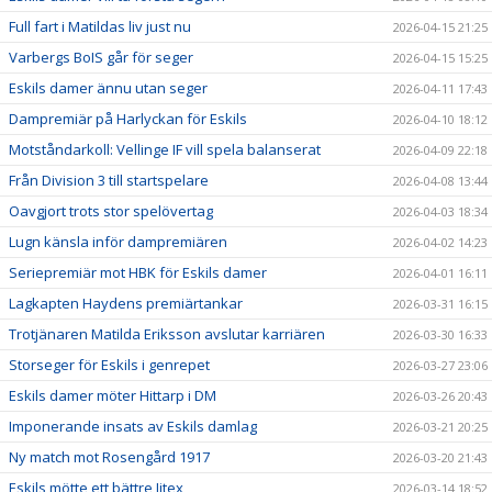
Full fart i Matildas liv just nu
2026-04-15 21:25
Varbergs BoIS går för seger
2026-04-15 15:25
Eskils damer ännu utan seger
2026-04-11 17:43
Dampremiär på Harlyckan för Eskils
2026-04-10 18:12
Motståndarkoll: Vellinge IF vill spela balanserat
2026-04-09 22:18
Från Division 3 till startspelare
2026-04-08 13:44
Oavgjort trots stor spelövertag
2026-04-03 18:34
Lugn känsla inför dampremiären
2026-04-02 14:23
Seriepremiär mot HBK för Eskils damer
2026-04-01 16:11
Lagkapten Haydens premiärtankar
2026-03-31 16:15
Trotjänaren Matilda Eriksson avslutar karriären
2026-03-30 16:33
Storseger för Eskils i genrepet
2026-03-27 23:06
Eskils damer möter Hittarp i DM
2026-03-26 20:43
Imponerande insats av Eskils damlag
2026-03-21 20:25
Ny match mot Rosengård 1917
2026-03-20 21:43
Eskils mötte ett bättre Jitex
2026-03-14 18:52