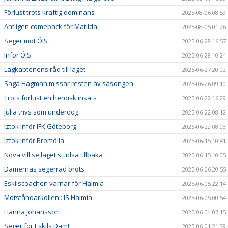
Förlust trots kraftig dominans
2025-08-06 08:59
Äntligen comeback för Matilda
2025-08-05 01:26
Seger mot ÖIS
2025-06-28 16:57
Inför ÖIS
2025-06-28 10:24
Lagkaptenens råd till laget
2025-06-27 20:02
Saga Hagman missar resten av säsongen
2025-06-26 09:10
Trots förlust en heroisk insats
2025-06-22 16:29
Julia trivs som underdog
2025-06-22 08:12
Iztok inför IFK Göteborg
2025-06-22 08:03
Iztok inför Bromölla
2025-06-15 10:41
Nova vill se laget studsa tillbaka
2025-06-15 10:05
Damernas segerrad bröts
2025-06-06 20:55
Eskilscoachen varnar för Halmia
2025-06-05 22:14
Motståndarkollen : IS Halmia
2025-06-05 00:54
Hanna Johansson
2025-06-04 07:15
Seger för Eskils Dam!
2025-06-01 21:39