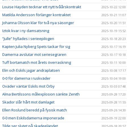
Louise Hayden tecknar ett nytt tvåårskontrakt
2025-10-22 12:00
Matilda Andersson förlänger kontraktet
2025-10-21 11:07
Johanna Olsson klar för två nya säsonger
2025-10-20 11:51
Iztok kvar i ny damsatsning
2025-10-19 15:52
”Julle” hyllades i serieepilogen
2025-10-18 20:23
Kapten Julia Nyberg Spets tackar för sig
2025-10-17 16:19
Damerna avslutar mot seriesegraren
2025-10-17 10:18
Tuff bortamatch mot årets överraskning
2025-10-11 10:00
Elin och Eskils jagar andraplatsen
2025-10-08 17:17
0-0 för damerna i ruskväder
2025-10-04 19:00
Oväder väntar Eskils mot Örby
2025-10-03 07:48
Alma Bertilssons målexplosion sänkte Zenith
2025-09-28 17:20
Skador slår hårt mot damlaget
2025-09-28 11:55
Ellen Roslund beredd på fysisk match
2025-09-26 14:30
0-0 men Eskilsdamerna imponerade
2025-09-19 22:00
Tilde ser slutet på skadeeländet
2025-09-18 20:57