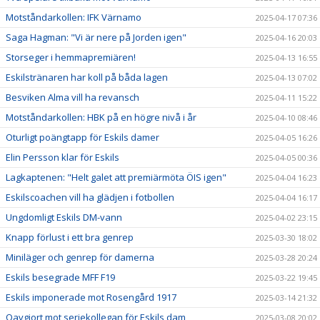
Motståndarkollen: IFK Värnamo
2025-04-17 07:36
Saga Hagman: "Vi är nere på Jorden igen"
2025-04-16 20:03
Storseger i hemmapremiären!
2025-04-13 16:55
Eskilstränaren har koll på båda lagen
2025-04-13 07:02
Besviken Alma vill ha revansch
2025-04-11 15:22
Motståndarkollen: HBK på en högre nivå i år
2025-04-10 08:46
Oturligt poängtapp för Eskils damer
2025-04-05 16:26
Elin Persson klar för Eskils
2025-04-05 00:36
Lagkaptenen: "Helt galet att premiärmöta ÖIS igen"
2025-04-04 16:23
Eskilscoachen vill ha glädjen i fotbollen
2025-04-04 16:17
Ungdomligt Eskils DM-vann
2025-04-02 23:15
Knapp förlust i ett bra genrep
2025-03-30 18:02
Miniläger och genrep för damerna
2025-03-28 20:24
Eskils besegrade MFF F19
2025-03-22 19:45
Eskils imponerade mot Rosengård 1917
2025-03-14 21:32
Oavgjort mot seriekollegan för Eskils dam
2025-03-08 20:02