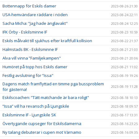
Bottennapp för Eskils damer
2023-08-26 21:30
USA-hemvändare räddare i nöden
2023-08-24 22:11
Sacha Micha: ”Jag hade änglavakt"
2023-08-24 12:25
IFK Örby - Eskilsminne IF
2023-08-23 10:59
Eskils målvakt till sjukhus efter kraftfull kollision
2023-08-22 21:37
Halmstads BK - Eskilsminne IF
2023-08-21 21:03
Alva vill vinna ”Familjekampen"
2023-08-21 20:06
Humöret på topp hos Eskils damer
2023-08-21 11:02
Festlig avslutning för ”Issa"
2023-08-19 19:26
Dagens match framflyttad en timme pga bussproblem
2023-08-19 11:28
för gästerna!
Eskilscoachen: ”Tätt matchande är bara roligt"
2023-08-18 10:13
”Issa” vill ha revansch på Ljungskile
2023-08-18 09:57
Eskilsminne IF - Ljungskile SK
2023-08-17 13:31
Övertygande cupseger för Eskilsdamerna
2023-08-16 23:25
Ny talang debuterar i cupen mot Värnamo
2023-08-16 09:35