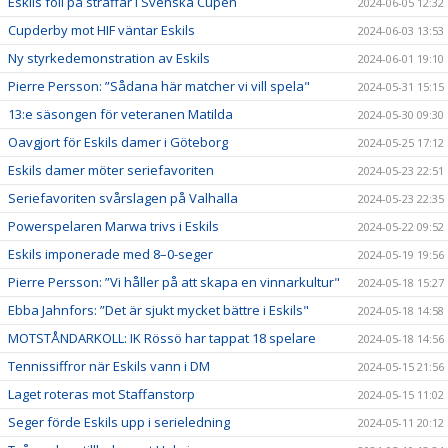
Eskils föll på straffar i Svenska Cupen
2024-06-05 12:32
Cupderby mot HIF väntar Eskils
2024-06-03 13:53
Ny styrkedemonstration av Eskils
2024-06-01 19:10
Pierre Persson: ”Sådana här matcher vi vill spela"
2024-05-31 15:15
13:e säsongen för veteranen Matilda
2024-05-30 09:30
Oavgjort för Eskils damer i Göteborg
2024-05-25 17:12
Eskils damer möter seriefavoriten
2024-05-23 22:51
Seriefavoriten svårslagen på Valhalla
2024-05-23 22:35
Powerspelaren Marwa trivs i Eskils
2024-05-22 09:52
Eskils imponerade med 8–0-seger
2024-05-19 19:56
Pierre Persson: ”Vi håller på att skapa en vinnarkultur"
2024-05-18 15:27
Ebba Jahnfors: ”Det är sjukt mycket bättre i Eskils"
2024-05-18 14:58
MOTSTÅNDARKOLL: IK Rössö har tappat 18 spelare
2024-05-18 14:56
Tennissiffror när Eskils vann i DM
2024-05-15 21:56
Laget roteras mot Staffanstorp
2024-05-15 11:02
Seger förde Eskils upp i serieledning
2024-05-11 20:12