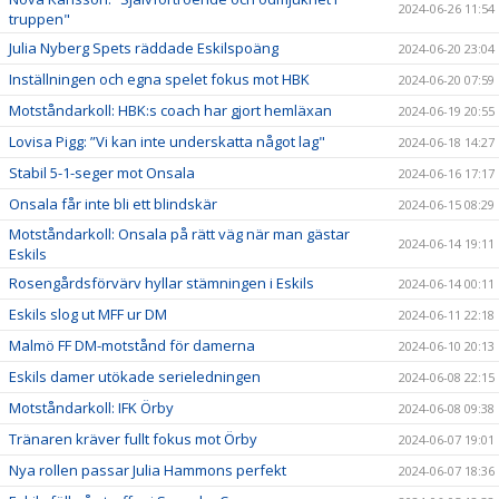
2024-06-26 11:54
truppen"
Julia Nyberg Spets räddade Eskilspoäng
2024-06-20 23:04
Inställningen och egna spelet fokus mot HBK
2024-06-20 07:59
Motståndarkoll: HBK:s coach har gjort hemläxan
2024-06-19 20:55
Lovisa Pigg: ”Vi kan inte underskatta något lag"
2024-06-18 14:27
Stabil 5-1-seger mot Onsala
2024-06-16 17:17
Onsala får inte bli ett blindskär
2024-06-15 08:29
Motståndarkoll: Onsala på rätt väg när man gästar
2024-06-14 19:11
Eskils
Rosengårdsförvärv hyllar stämningen i Eskils
2024-06-14 00:11
Eskils slog ut MFF ur DM
2024-06-11 22:18
Malmö FF DM-motstånd för damerna
2024-06-10 20:13
Eskils damer utökade serieledningen
2024-06-08 22:15
Motståndarkoll: IFK Örby
2024-06-08 09:38
Tränaren kräver fullt fokus mot Örby
2024-06-07 19:01
Nya rollen passar Julia Hammons perfekt
2024-06-07 18:36