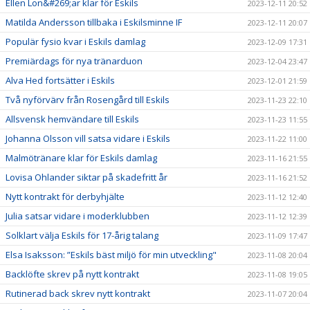
Ellen Lon&#269;ar klar för Eskils
2023-12-11 20:52
Matilda Andersson tillbaka i Eskilsminne IF
2023-12-11 20:07
Populär fysio kvar i Eskils damlag
2023-12-09 17:31
Premiärdags för nya tränarduon
2023-12-04 23:47
Alva Hed fortsätter i Eskils
2023-12-01 21:59
Två nyförvärv från Rosengård till Eskils
2023-11-23 22:10
Allsvensk hemvändare till Eskils
2023-11-23 11:55
Johanna Olsson vill satsa vidare i Eskils
2023-11-22 11:00
Malmötränare klar för Eskils damlag
2023-11-16 21:55
Lovisa Ohlander siktar på skadefritt år
2023-11-16 21:52
Nytt kontrakt för derbyhjälte
2023-11-12 12:40
Julia satsar vidare i moderklubben
2023-11-12 12:39
Solklart välja Eskils för 17-årig talang
2023-11-09 17:47
Elsa Isaksson: ”Eskils bäst miljö för min utveckling"
2023-11-08 20:04
Backlöfte skrev på nytt kontrakt
2023-11-08 19:05
Rutinerad back skrev nytt kontrakt
2023-11-07 20:04