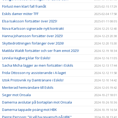
Förlust men klart fall framåt
2025-02-15 17:29
Eskils damer möter TFF
2025-02-04 17:58
Elsa Isaksson fortsätter över 2025!
2025-01-11 08:05
Nova Karlsson signerade nytt kontrakt
2024-12-25 12:40
Hanna Johansson forsätter över 2025!
2024-12-23 20:38
Skyttedrottningen förlänger över 2026!
2024-12-20 15:30
Matilda Waldt fortsätter och ser fram emot 2025!
2024-12-19 18:34
Linnéa Hagberg klar för Eskils!
2024-12-16 11:05
Sacha Micha lägger av men fortsätter i Eskils
2024-12-13 17:44
Frida Ottosson ny assisterande i A-laget
2024-12-12 11:58
Iztok Pristovnik ny Damtränare i Eskils!
2024-12-10 14:42
Meriterad hemvändare till Eskils
2024-12-05 19:42
Seger mot Onsala
2024-10-27 18:01
Damerna avslutar på bortaplan mot Onsala
2024-10-26 10:36
Damerna tappade poäng mot HBK
2024-10-19 16:54
Pierre Persson: ”Vi vill ha revansch på HBK"
2024-10-18 13:41