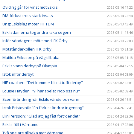
Qviding går för vinst mot Eskils
2025-05-16 17:22
DM-förlust trots stark insats
2025-05-14 22:54
Ungt Eskilslag möter HIF i DM
2025-05-13 13:49
Eskilsdamerna tog andra raka segern
2025-05-11 16:46
Inför söndagens möte med IFK Örby
2025-05-10 22:03
Motståndarkollen: IFK Örby
2025-05-10 21:59
Matilda Eriksson på väg tillbaka
2025-05-08 11:18
Eskils vann derbyt på Olympia
2025-05-04 17:55
Iztok inför derbyt
2025-05-04 08:09
HIF-coachen: "Det kommer bli ett tufft derby"
2025-05-02 12:01
Louise Hayden: "Vi har spelat ihop oss nu"
2025-05-02 08:49
Scenförändring när Eskils vände och vann
2025-04-26 16:51
Iztok Pristovnik: "En förlust ändrar ingenting"
2025-04-26 07:41
Elin Persson: "Glad att jag fått förtroendet"
2025-04-24 22:36
Eskils föll i Värnamo
2025-04-17 22:06
Två spelare tillbaka mot Värnamo
2025-04-17 16:01