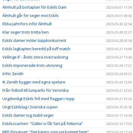
Älmhult på bortaplan för Eskils Dam
2025-06-01 11:34
Älmhult går för seger mot Eskils
2025-06-01 08:42
Ebba Jahnfors inför Älmhult
2025-05-30 22:54
Klar seger trots trötta ben
2025-05-28 22:27
Eskils damer möter toppkonkurrent
2025-05-28 00:54
Eskils lagkapten beredd på tuff match
2025-05-27 16:08
Vellinge IF - årets stora överraskning
2025-05-27 15:45
Eskils imponerade trots utvisning
2025-05-24 17:21
Inför Zenith
2025-05-24 09:31
IK Zenith bygger med egna spelare
2025-05-23 12:00
Från fotboll till lumparliv för Veronika
2025-05-21 23:02
Ungdomligt Eskils föll med flaggan i topp
2025-05-21 21:52
Ungt Eskilslag i Svenska cupen
2025-05-19 20:18
Eskils damer tog stabil seger
2025-05-17 16:54
Eskilscoachen: "Gäller vi får fart på fötterna"
2025-05-16 17:25
MFF-förvärvet: "Det känns som jag kommit hem"
2025-05-16 17:24