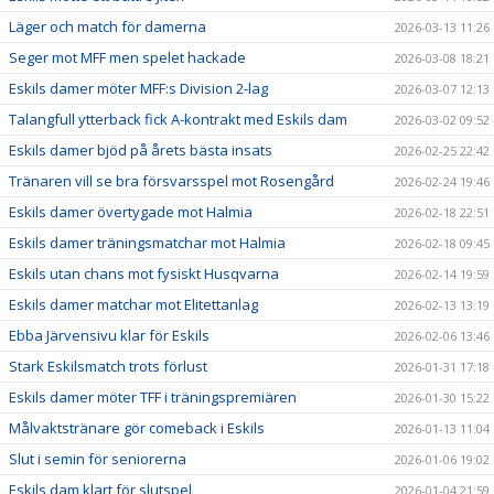
Läger och match för damerna
2026-03-13 11:26
Seger mot MFF men spelet hackade
2026-03-08 18:21
Eskils damer möter MFF:s Division 2-lag
2026-03-07 12:13
Talangfull ytterback fick A-kontrakt med Eskils dam
2026-03-02 09:52
Eskils damer bjöd på årets bästa insats
2026-02-25 22:42
Tränaren vill se bra försvarsspel mot Rosengård
2026-02-24 19:46
Eskils damer övertygade mot Halmia
2026-02-18 22:51
Eskils damer träningsmatchar mot Halmia
2026-02-18 09:45
Eskils utan chans mot fysiskt Husqvarna
2026-02-14 19:59
Eskils damer matchar mot Elitettanlag
2026-02-13 13:19
Ebba Järvensivu klar för Eskils
2026-02-06 13:46
Stark Eskilsmatch trots förlust
2026-01-31 17:18
Eskils damer möter TFF i träningspremiären
2026-01-30 15:22
Målvaktstränare gör comeback i Eskils
2026-01-13 11:04
Slut i semin för seniorerna
2026-01-06 19:02
Eskils dam klart för slutspel
2026-01-04 21:59