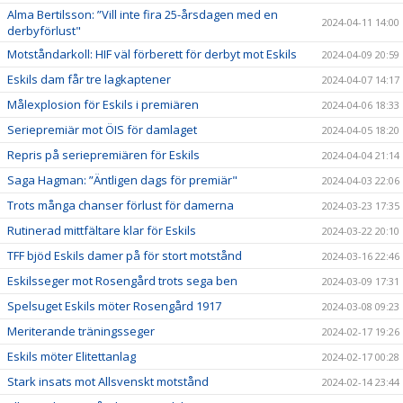
Alma Bertilsson: ”Vill inte fira 25-årsdagen med en
2024-04-11 14:00
derbyförlust"
Motståndarkoll: HIF väl förberett för derbyt mot Eskils
2024-04-09 20:59
Eskils dam får tre lagkaptener
2024-04-07 14:17
Målexplosion för Eskils i premiären
2024-04-06 18:33
Seriepremiär mot ÖIS för damlaget
2024-04-05 18:20
Repris på seriepremiären för Eskils
2024-04-04 21:14
Saga Hagman: ”Äntligen dags för premiär"
2024-04-03 22:06
Trots många chanser förlust för damerna
2024-03-23 17:35
Rutinerad mittfältare klar för Eskils
2024-03-22 20:10
TFF bjöd Eskils damer på för stort motstånd
2024-03-16 22:46
Eskilsseger mot Rosengård trots sega ben
2024-03-09 17:31
Spelsuget Eskils möter Rosengård 1917
2024-03-08 09:23
Meriterande träningsseger
2024-02-17 19:26
Eskils möter Elitettanlag
2024-02-17 00:28
Stark insats mot Allsvenskt motstånd
2024-02-14 23:44