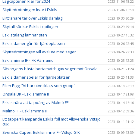
Lagkaptenen klar för 2024
2023-11-06 18:22
Skyttedrottningen kvar i Eskils
2023-11-06 16:58
Elittränare tar över Eskils damlag
2023-10-30 20:29
Skyfall sänkte Eskils i epilogen
2023-10-29 19:14
Eskilstalang lämnar stan
2023-10-27 15:32
Eskils damer går för fjärdeplatsen
2023-10-26 22:45
Skyttedrottningen vill avsluta med seger
2023-10-26 22:33
Eskilsminne IF - IFK Värnamo
2023-10-23 12:23
Säsongens bästa bortamatch gav seger mot Onsala
2023-10-21 21:24
Eskils damer spelar för fjärdeplatsen
2023-10-20 11:33
Ellen Pigg: ”Vi har utvecklats som grupp"
2023-10-18 22:19
Onsala BK - Eskilsminne IF
2023-10-17 21:08
Eskils nära att ta poäng av Malmö FF
2023-10-14 16:16
Malmö FF - Eskilsminne IF
2023-10-12 09:36
Ett tappert kämpande Eskils föll mot Allsvenska Vittsjö
2023-10-11 21:12
GIK
Svenska Cupen: Eskilsminne IF - Vittsjö GIK
2023-10-09 13:39