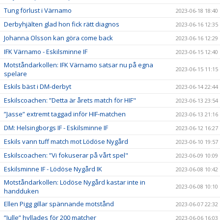
Tung förlust i Värnamo
2023-06-18 18:40
Derbyhjälten glad hon fick rätt diagnos
2023-06-16 12:35
Johanna Olsson kan göra come back
2023-06-16 12:29
IFK Värnamo - Eskilsminne IF
2023-06-15 12:40
Motståndarkollen: IFK Värnamo satsar nu på egna
2023-06-15 11:15
spelare
Eskils bäst i DM-derbyt
2023-06-14 22:44
Eskilscoachen: ”Detta är årets match för HIF"
2023-06-13 23:54
”Jasse” extremt taggad inför HIF-matchen
2023-06-13 21:16
DM: Helsingborgs IF - Eskilsminne IF
2023-06-12 16:27
Eskils vann tuff match mot Lödöse Nygård
2023-06-10 19:57
Eskilscoachen: ”Vi fokuserar på vårt spel"
2023-06-09 10:09
Eskilsminne IF - Lödöse Nygård IK
2023-06-08 10:42
Motståndarkollen: Lödöse Nygård kastar inte in
2023-06-08 10:10
handduken
Ellen Pigg gillar spännande motstånd
2023-06-07 22:32
”Julle” hyllades för 200 matcher
2023-06-06 16:03