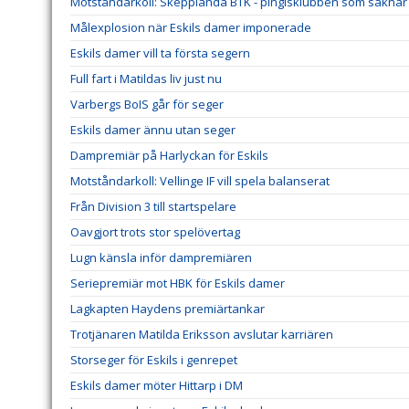
Motståndarkoll: Skepplanda BTK - pingisklubben som saknar 
Målexplosion när Eskils damer imponerade
Eskils damer vill ta första segern
Full fart i Matildas liv just nu
Varbergs BoIS går för seger
Eskils damer ännu utan seger
Dampremiär på Harlyckan för Eskils
Motståndarkoll: Vellinge IF vill spela balanserat
Från Division 3 till startspelare
Oavgjort trots stor spelövertag
Lugn känsla inför dampremiären
Seriepremiär mot HBK för Eskils damer
Lagkapten Haydens premiärtankar
Trotjänaren Matilda Eriksson avslutar karriären
Storseger för Eskils i genrepet
Eskils damer möter Hittarp i DM