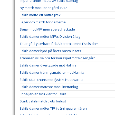
Imponerande insats av Eskils damlag
Ny match mot Rosengård 1917
Eskils mötte ett bättre Jitex
Läger och match för damerna
Seger mot MFF men spelet hackade
Eskils damer möter MFF:s Division 2-lag
Talangfull ytterback fick A-kontrakt med Eskils dam
Eskils damer bjöd på årets bästa insats
Tränaren vill se bra försvarsspel mot Rosengård
Eskils damer övertygade mot Halmia
Eskils damer träningsmatchar mot Halmia
Eskils utan chans mot fysiskt Husqvarna
Eskils damer matchar mot Elitettanlag
Ebba Järvensivu klar för Eskils
Stark Eskilsmatch trots förlust
Eskils damer möter TFF i träningspremiären