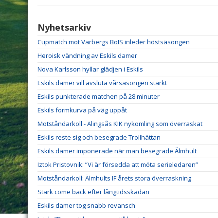
Nyhetsarkiv
Cupmatch mot Varbergs BoIS inleder höstsäsongen
Heroisk vändning av Eskils damer
Nova Karlsson hyllar glädjen i Eskils
Eskils damer vill avsluta vårsäsongen starkt
Eskils punkterade matchen på 28 minuter
Eskils formkurva på väg uppåt
Motståndarkoll - Alingsås KIK nykomling som överraskat
Eskils reste sig och besegrade Trollhättan
Eskils damer imponerade när man besegrade Älmhult
Iztok Pristovnik: ”Vi är försedda att möta serieledaren”
Motståndarkoll: Älmhults IF årets stora överraskning
Stark come back efter långtidsskadan
Eskils damer tog snabb revansch