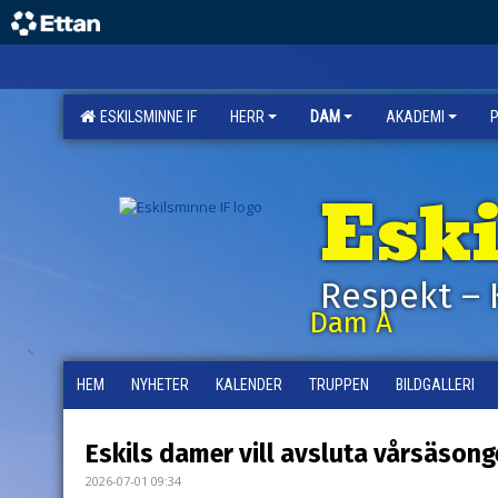
ESKILSMINNE IF
HERR
DAM
AKADEMI
Esk
Respekt – 
Dam A
HEM
NYHETER
KALENDER
TRUPPEN
BILDGALLERI
Eskils damer vill avsluta vårsäsong
2026-07-01 09:34