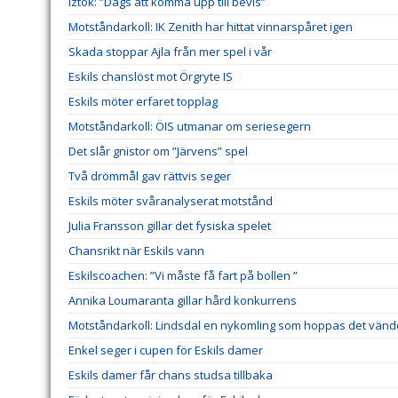
Iztok: ”Dags att komma upp till bevis”
Motståndarkoll: IK Zenith har hittat vinnarspåret igen
Skada stoppar Ajla från mer spel i vår
Eskils chanslöst mot Örgryte IS
Eskils möter erfaret topplag
Motståndarkoll: ÖIS utmanar om seriesegern
Det slår gnistor om ”Järvens” spel
Två drömmål gav rättvis seger
Eskils möter svåranalyserat motstånd
Julia Fransson gillar det fysiska spelet
Chansrikt när Eskils vann
Eskilscoachen: ”Vi måste få fart på bollen ”
Annika Loumaranta gillar hård konkurrens
Motståndarkoll: Lindsdal en nykomling som hoppas det vänd
Enkel seger i cupen för Eskils damer
Eskils damer får chans studsa tillbaka