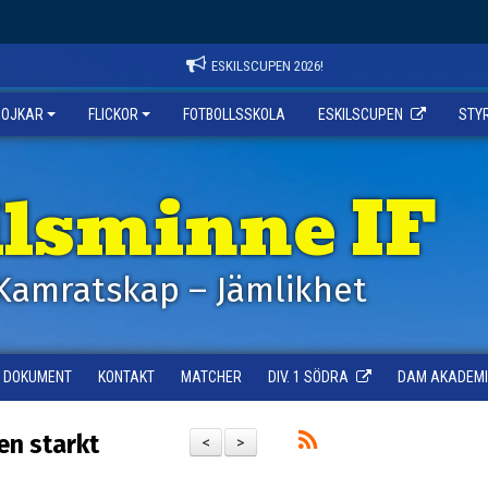
ESKILSCUPEN 2026!
POJKAR
FLICKOR
FOTBOLLSSKOLA
ESKILSCUPEN
STY
ilsminne IF
Kamratskap – Jämlikhet
DOKUMENT
KONTAKT
MATCHER
DIV. 1 SÖDRA
DAM AKADEMI -
en starkt
<
>