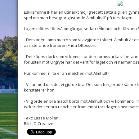
Eskilsminne IF har en utmärkt möjlighet att sätta sig i en gynn
spel om man besegrar gästande Älmhults IF på torsdagen.
Lagen möttes för två omgångar sedan i Älmhult och då vann E
- Det var en jämn match som vi avgjorde i slutet. Älmhult är ett
assisterande tränaren Frida Ottosson.
- Det känns dock som vi kommit ur den formsvacka vi befann
förlusten mot Örgryte har det vänt för laget och vi närmar oss
Hur kommer ni ta er an matchen mot Älmhult?
- Vi tar med oss det vi gjorde bra. Det som fungerade sämre 
konstaterar hon.
- Vi gjorde en bra match borta mot Älmhult och vi kommer til
tycker det ser bra ut och ser fram emot torsdagens mst match,
Text: Lasse Möller
Bild: JO Creative