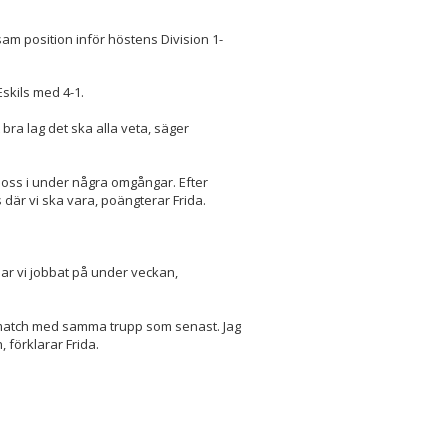
sam position inför höstens Division 1-
skils med 4-1.
 bra lag det ska alla veta, säger
 oss i under några omgångar. Efter
 där vi ska vara, poängterar Frida.
har vi jobbat på under veckan,
l match med samma trupp som senast. Jag
 förklarar Frida.