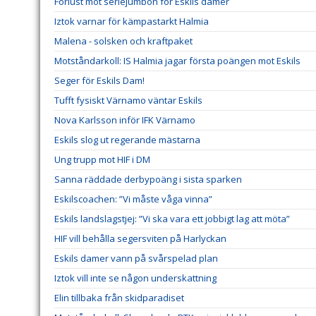
Förlust mot seriejumbon för Eskils damer
Iztok varnar för kämpastarkt Halmia
Malena - solsken och kraftpaket
Motståndarkoll: IS Halmia jagar första poängen mot Eskils
Seger för Eskils Dam!
Tufft fysiskt Värnamo väntar Eskils
Nova Karlsson inför IFK Värnamo
Eskils slog ut regerande mästarna
Ung trupp mot HIF i DM
Sanna räddade derbypoäng i sista sparken
Eskilscoachen: ”Vi måste våga vinna”
Eskils landslagstjej: ”Vi ska vara ett jobbigt lag att möta”
HIF vill behålla segersviten på Harlyckan
Eskils damer vann på svårspelad plan
Iztok vill inte se någon underskattning
Elin tillbaka från skidparadiset