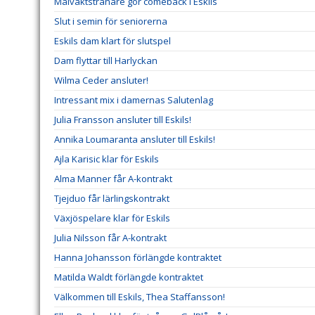
Målvaktstränare gör comeback i Eskils
Slut i semin för seniorerna
Eskils dam klart för slutspel
Dam flyttar till Harlyckan
Wilma Ceder ansluter!
Intressant mix i damernas Salutenlag
Julia Fransson ansluter till Eskils!
Annika Loumaranta ansluter till Eskils!
Ajla Karisic klar för Eskils
Alma Manner får A-kontrakt
Tjejduo får lärlingskontrakt
Växjöspelare klar för Eskils
Julia Nilsson får A-kontrakt
Hanna Johansson förlängde kontraktet
Matilda Waldt förlängde kontraktet
Välkommen till Eskils, Thea Staffansson!