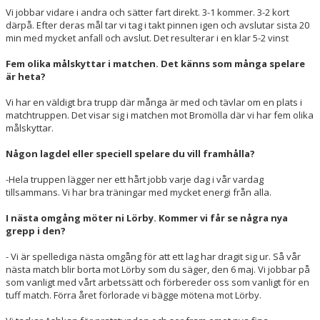
Vi jobbar vidare i andra och sätter fart direkt. 3-1 kommer. 3-2 kort
därpå. Efter deras mål tar vi tag i takt pinnen igen och avslutar sista 20
min med mycket anfall och avslut. Det resulterar i en klar 5-2 vinst
Fem olika målskyttar i matchen. Det känns som många spelare
är heta?
Vi har en väldigt bra trupp där många är med och tävlar om en plats i
matchtruppen. Det visar sig i matchen mot Bromölla där vi har fem olika
målskyttar.
Någon lagdel eller speciell spelare du vill framhålla?
-Hela truppen lägger ner ett hårt jobb varje dag i vår vardag
tillsammans. Vi har bra träningar med mycket energi från alla.
I nästa omgång möter ni Lörby. Kommer vi får se några nya
grepp i den?
- Vi är spellediga nästa omgång för att ett lag har dragit sig ur. Så vår
nästa match blir borta mot Lörby som du säger, den 6 maj. Vi jobbar på
som vanligt med vårt arbetssätt och förbereder oss som vanligt för en
tuff match. Förra året förlorade vi bägge mötena mot Lörby.