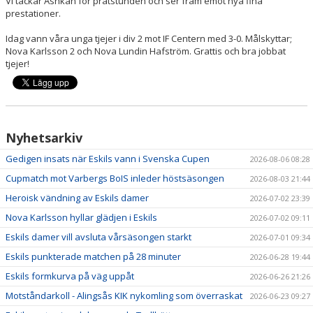
Vi tackar Ashkan för pratstunden och ser fram emot nya fina
prestationer.
Idag vann våra unga tjejer i div 2 mot IF Centern med 3-0. Målskyttar;
Nova Karlsson 2 och Nova Lundin Hafström. Grattis och bra jobbat
tjejer!
Nyhetsarkiv
Gedigen insats när Eskils vann i Svenska Cupen
2026-08-06 08:28
Cupmatch mot Varbergs BoIS inleder höstsäsongen
2026-08-03 21:44
Heroisk vändning av Eskils damer
2026-07-02 23:39
Nova Karlsson hyllar glädjen i Eskils
2026-07-02 09:11
Eskils damer vill avsluta vårsäsongen starkt
2026-07-01 09:34
Eskils punkterade matchen på 28 minuter
2026-06-28 19:44
Eskils formkurva på väg uppåt
2026-06-26 21:26
Motståndarkoll - Alingsås KIK nykomling som överraskat
2026-06-23 09:27