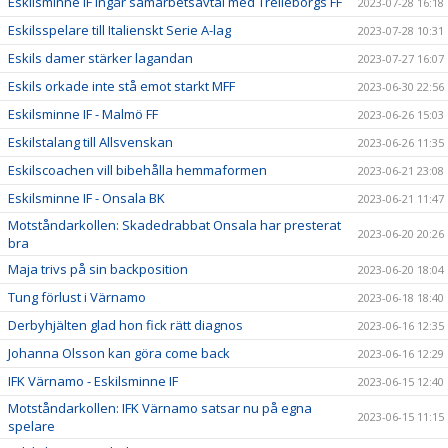
Eskilsminne IF ingår samarbetsavtal med Trelleborgs FF
2023-07-28 16:18
Eskilsspelare till Italienskt Serie A-lag
2023-07-28 10:31
Eskils damer stärker lagandan
2023-07-27 16:07
Eskils orkade inte stå emot starkt MFF
2023-06-30 22:56
Eskilsminne IF - Malmö FF
2023-06-26 15:03
Eskilstalang till Allsvenskan
2023-06-26 11:35
Eskilscoachen vill bibehålla hemmaformen
2023-06-21 23:08
Eskilsminne IF - Onsala BK
2023-06-21 11:47
Motståndarkollen: Skadedrabbat Onsala har presterat
2023-06-20 20:26
bra
Maja trivs på sin backposition
2023-06-20 18:04
Tung förlust i Värnamo
2023-06-18 18:40
Derbyhjälten glad hon fick rätt diagnos
2023-06-16 12:35
Johanna Olsson kan göra come back
2023-06-16 12:29
IFK Värnamo - Eskilsminne IF
2023-06-15 12:40
Motståndarkollen: IFK Värnamo satsar nu på egna
2023-06-15 11:15
spelare