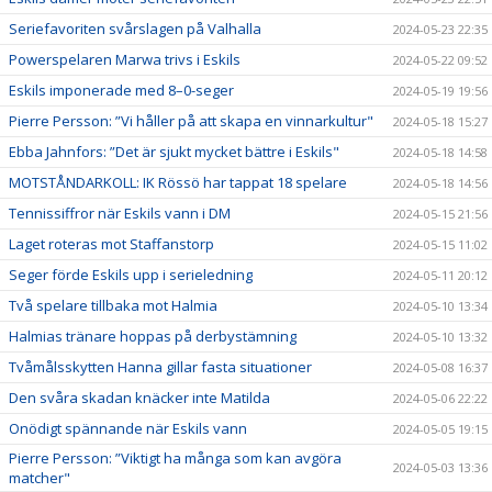
Seriefavoriten svårslagen på Valhalla
2024-05-23 22:35
Powerspelaren Marwa trivs i Eskils
2024-05-22 09:52
Eskils imponerade med 8–0-seger
2024-05-19 19:56
Pierre Persson: ”Vi håller på att skapa en vinnarkultur"
2024-05-18 15:27
Ebba Jahnfors: ”Det är sjukt mycket bättre i Eskils"
2024-05-18 14:58
MOTSTÅNDARKOLL: IK Rössö har tappat 18 spelare
2024-05-18 14:56
Tennissiffror när Eskils vann i DM
2024-05-15 21:56
Laget roteras mot Staffanstorp
2024-05-15 11:02
Seger förde Eskils upp i serieledning
2024-05-11 20:12
Två spelare tillbaka mot Halmia
2024-05-10 13:34
Halmias tränare hoppas på derbystämning
2024-05-10 13:32
Tvåmålsskytten Hanna gillar fasta situationer
2024-05-08 16:37
Den svåra skadan knäcker inte Matilda
2024-05-06 22:22
Onödigt spännande när Eskils vann
2024-05-05 19:15
Pierre Persson: ”Viktigt ha många som kan avgöra
2024-05-03 13:36
matcher"