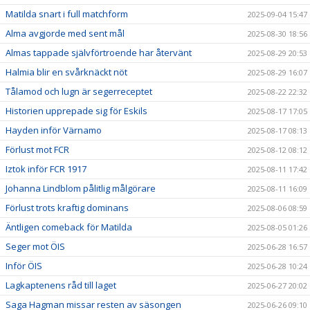
Matilda snart i full matchform
2025-09-04 15:47
Alma avgjorde med sent mål
2025-08-30 18:56
Almas tappade självförtroende har återvänt
2025-08-29 20:53
Halmia blir en svårknäckt nöt
2025-08-29 16:07
Tålamod och lugn är segerreceptet
2025-08-22 22:32
Historien upprepade sig för Eskils
2025-08-17 17:05
Hayden inför Värnamo
2025-08-17 08:13
Förlust mot FCR
2025-08-12 08:12
Iztok inför FCR 1917
2025-08-11 17:42
Johanna Lindblom pålitlig målgörare
2025-08-11 16:09
Förlust trots kraftig dominans
2025-08-06 08:59
Äntligen comeback för Matilda
2025-08-05 01:26
Seger mot ÖIS
2025-06-28 16:57
Inför ÖIS
2025-06-28 10:24
Lagkaptenens råd till laget
2025-06-27 20:02
Saga Hagman missar resten av säsongen
2025-06-26 09:10