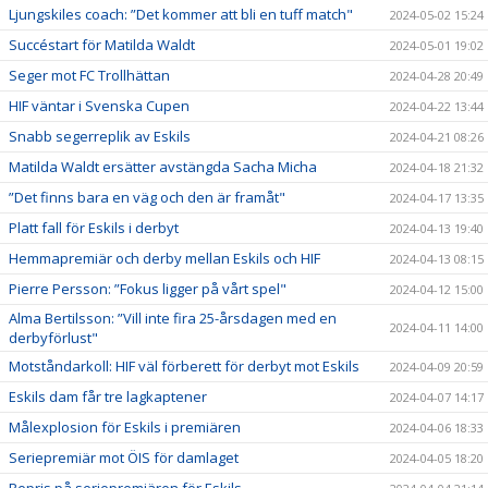
Ljungskiles coach: ”Det kommer att bli en tuff match"
2024-05-02 15:24
Succéstart för Matilda Waldt
2024-05-01 19:02
Seger mot FC Trollhättan
2024-04-28 20:49
HIF väntar i Svenska Cupen
2024-04-22 13:44
Snabb segerreplik av Eskils
2024-04-21 08:26
Matilda Waldt ersätter avstängda Sacha Micha
2024-04-18 21:32
”Det finns bara en väg och den är framåt"
2024-04-17 13:35
Platt fall för Eskils i derbyt
2024-04-13 19:40
Hemmapremiär och derby mellan Eskils och HIF
2024-04-13 08:15
Pierre Persson: ”Fokus ligger på vårt spel"
2024-04-12 15:00
Alma Bertilsson: ”Vill inte fira 25-årsdagen med en
2024-04-11 14:00
derbyförlust"
Motståndarkoll: HIF väl förberett för derbyt mot Eskils
2024-04-09 20:59
Eskils dam får tre lagkaptener
2024-04-07 14:17
Målexplosion för Eskils i premiären
2024-04-06 18:33
Seriepremiär mot ÖIS för damlaget
2024-04-05 18:20