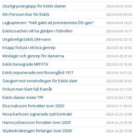
Oturligt poängtapp för Eskils damer
2025-04-05 16:26
Elin Persson klar för Eskils
2025-04-05 00:36
Lagkaptenen: "Helt galet att premiärmöta ÖIS igen"
2025-04-04 16:23
Eskilscoachen vill ha glädjen i fotbollen
2025-04-04 16:17
Ungdomligt Eskils DM-vann
2025-04-02 23:15
Knapp förlust i ett bra genrep
2025-03-30 18:02
Miniläger och genrep för damerna
2025-03-28 20:24
Eskils besegrade MFF F19
2025-03-22 19:45
Eskils imponerade mot Rosengård 1917
2025-03-14 21:32
Oavgjort mot seriekollegan för Eskils dam
2025-03-08 20:02
Förlust men klart fall framåt
2025-02-15 17:29
Eskils damer möter TFF
2025-02-04 17:58
Elsa Isaksson fortsätter över 2025!
2025-01-11 08:05
Nova Karlsson signerade nytt kontrakt
2024-12-25 12:40
Hanna Johansson forsätter över 2025!
2024-12-23 20:38
Skyttedrottningen förlänger över 2026!
2024-12-20 15:30