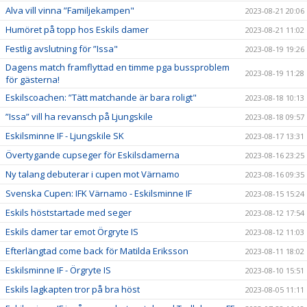
Alva vill vinna ”Familjekampen"
2023-08-21 20:06
Humöret på topp hos Eskils damer
2023-08-21 11:02
Festlig avslutning för ”Issa"
2023-08-19 19:26
Dagens match framflyttad en timme pga bussproblem
2023-08-19 11:28
för gästerna!
Eskilscoachen: ”Tätt matchande är bara roligt"
2023-08-18 10:13
”Issa” vill ha revansch på Ljungskile
2023-08-18 09:57
Eskilsminne IF - Ljungskile SK
2023-08-17 13:31
Övertygande cupseger för Eskilsdamerna
2023-08-16 23:25
Ny talang debuterar i cupen mot Värnamo
2023-08-16 09:35
Svenska Cupen: IFK Värnamo - Eskilsminne IF
2023-08-15 15:24
Eskils höststartade med seger
2023-08-12 17:54
Eskils damer tar emot Örgryte IS
2023-08-12 11:03
Efterlängtad come back för Matilda Eriksson
2023-08-11 18:02
Eskilsminne IF - Örgryte IS
2023-08-10 15:51
Eskils lagkapten tror på bra höst
2023-08-05 11:11