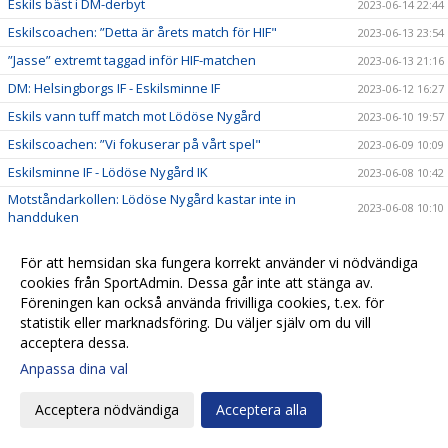
Eskils bäst i DM-derbyt
2023-06-14 22:44
Eskilscoachen: ”Detta är årets match för HIF"
2023-06-13 23:54
”Jasse” extremt taggad inför HIF-matchen
2023-06-13 21:16
DM: Helsingborgs IF - Eskilsminne IF
2023-06-12 16:27
Eskils vann tuff match mot Lödöse Nygård
2023-06-10 19:57
Eskilscoachen: ”Vi fokuserar på vårt spel"
2023-06-09 10:09
Eskilsminne IF - Lödöse Nygård IK
2023-06-08 10:42
Motståndarkollen: Lödöse Nygård kastar inte in
2023-06-08 10:10
handduken
Ellen Pigg gillar spännande motstånd
2023-06-07 22:32
För att hemsidan ska fungera korrekt använder vi nödvändiga
”Julle” hyllades för 200 matcher
2023-06-06 16:03
cookies från SportAdmin. Dessa går inte att stänga av.
Eskils besegrade Eskils med 5-0
2023-06-06 16:00
Föreningen kan också använda frivilliga cookies, t.ex. för
statistik eller marknadsföring. Du väljer själv om du vill
Eskils mot Eskils ännu en gång
2023-06-06 00:30
acceptera dessa.
Svenska Cupen-match mellan Dam A och Akademin!
2023-06-05 17:16
Anpassa dina val
Fasta situationer fällde Eskils
2023-06-03 19:55
Acceptera nödvändiga
Acceptera alla
Tuff match väntar mot seriefavorit
2023-06-02 11:04
Motståndarkollen: Hårdsatsande Halmia med 14
2023-06-01 09:50