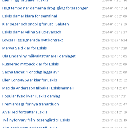
Ellen Pigg fortsätter i Eskils
2024-01-12 21:16
Högt tempo när damerna drog igång försäsongen
2024-01-10 17:54
Eskils damer klara för semifinal
2024-01-06 21:09
Klar seger och snöplig förlust i Saluten
2024-01-05 19:50
Eskils damer vill ha Salutrevansch
2024-01-03 18:37
Lovisa Pigg signerade nytt kontrakt
2023-12-27 16:34
Marwa Said klar för Eskils
2023-12-19 17:28
Ola Lindahl ny målvaktstränare i damlaget
2023-12-15 10:05
Rutinerad mittback klar för Eskils
2023-12-14 20:09
Sacha Micha: ”För tidigt lägga av"
2023-12-13 20:08
Ellen Lon&#269;ar klar för Eskils
2023-12-11 20:52
Matilda Andersson tillbaka i Eskilsminne IF
2023-12-11 20:07
Populär fysio kvar i Eskils damlag
2023-12-09 17:31
Premiärdags för nya tränarduon
2023-12-04 23:47
Alva Hed fortsätter i Eskils
2023-12-01 21:59
Två nyförvärv från Rosengård till Eskils
2023-11-23 22:10