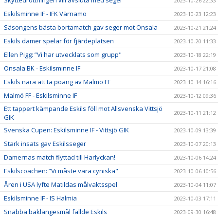
Skyttedrottningen vill avsluta med seger
2023-10-26 22:33
Eskilsminne IF - IFK Värnamo
2023-10-23 12:23
Säsongens bästa bortamatch gav seger mot Onsala
2023-10-21 21:24
Eskils damer spelar för fjärdeplatsen
2023-10-20 11:33
Ellen Pigg: ”Vi har utvecklats som grupp"
2023-10-18 22:19
Onsala BK - Eskilsminne IF
2023-10-17 21:08
Eskils nära att ta poäng av Malmö FF
2023-10-14 16:16
Malmö FF - Eskilsminne IF
2023-10-12 09:36
Ett tappert kämpande Eskils föll mot Allsvenska Vittsjö
2023-10-11 21:12
GIK
Svenska Cupen: Eskilsminne IF - Vittsjö GIK
2023-10-09 13:39
Stark insats gav Eskilsseger
2023-10-07 20:13
Damernas match flyttad till Harlyckan!
2023-10-06 14:24
Eskilscoachen: ”Vi måste vara cyniska"
2023-10-06 10:56
Åren i USA lyfte Matildas målvaktsspel
2023-10-04 11:07
Eskilsminne IF - IS Halmia
2023-10-03 17:11
Snabba baklängesmål fällde Eskils
2023-09-30 16:48