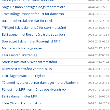
Repris på seriepremiären för Eskils
2024-04-04 21:14
Saga Hagman: ”Äntligen dags för premiär"
2024-04-03 22:06
Trots många chanser förlust för damerna
2024-03-23 17:35
Rutinerad mittfältare klar för Eskils
2024-03-22 20:10
TFF bjöd Eskils damer på för stort motstånd
2024-03-16 22:46
Eskilsseger mot Rosengård trots sega ben
2024-03-09 17:31
Spelsuget Eskils möter Rosengård 1917
2024-03-08 09:23
Meriterande träningsseger
2024-02-17 19:26
Eskils möter Elitettanlag
2024-02-17 00:28
Stark insats mot Allsvenskt motstånd
2024-02-14 23:44
Allsvenskt motstånd väntar Eskils
2024-02-13 17:17
Eskilslagen matchade i kylan
2024-02-10 18:59
Tålamod nyckelordet när damlaget möter Akademin
2024-02-08 21:31
Förlust mot MFF men många positiva intryck
2024-01-27 21:20
Eskils damer möter MFF
2024-01-26 09:29
Tilde Olsson klar för Eskils
2024-01-16 20:09