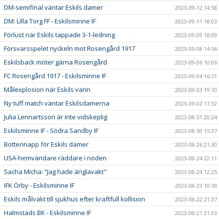
DM-semifinal väntar Eskils damer
2023-09-12 14:58
DM: Lilla Torg FF - Eskilsminne IF
2023-09-11 18:03
Förlust när Eskils tappade 3-1-ledning
2023-09-09 18:09
Försvarsspelet nyckeln mot Rosengård 1917
2023-09-08 14:56
Eskilsback möter gärna Rosengård
2023-09-06 10:06
FC Rosengård 1917 - Eskilsminne IF
2023-09-04 16:51
Målexplosion när Eskils vann
2023-09-03 19:10
Ny tuff match väntar Eskilsdamerna
2023-09-02 17:32
Julia Lennartsson är inte vidskeplig
2023-08-31 20:24
Eskilsminne IF - Södra Sandby IF
2023-08-30 15:37
Bottennapp för Eskils damer
2023-08-26 21:30
USA-hemvändare räddare i nöden
2023-08-24 22:11
Sacha Micha: ”Jag hade änglavakt"
2023-08-24 12:25
IFK Örby - Eskilsminne IF
2023-08-23 10:59
Eskils målvakt till sjukhus efter kraftfull kollision
2023-08-22 21:37
Halmstads BK - Eskilsminne IF
2023-08-21 21:03