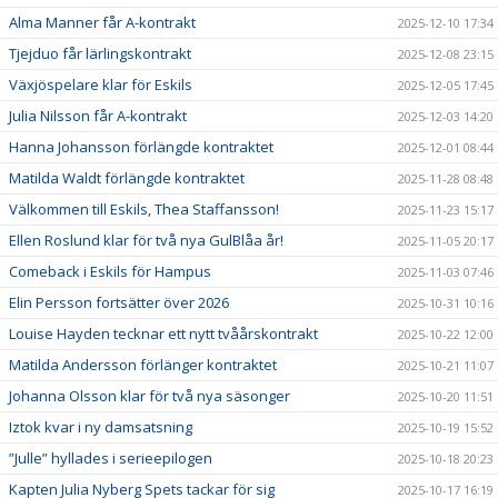
Alma Manner får A-kontrakt
2025-12-10 17:34
Tjejduo får lärlingskontrakt
2025-12-08 23:15
Växjöspelare klar för Eskils
2025-12-05 17:45
Julia Nilsson får A-kontrakt
2025-12-03 14:20
Hanna Johansson förlängde kontraktet
2025-12-01 08:44
Matilda Waldt förlängde kontraktet
2025-11-28 08:48
Välkommen till Eskils, Thea Staffansson!
2025-11-23 15:17
Ellen Roslund klar för två nya GulBlåa år!
2025-11-05 20:17
Comeback i Eskils för Hampus
2025-11-03 07:46
Elin Persson fortsätter över 2026
2025-10-31 10:16
Louise Hayden tecknar ett nytt tvåårskontrakt
2025-10-22 12:00
Matilda Andersson förlänger kontraktet
2025-10-21 11:07
Johanna Olsson klar för två nya säsonger
2025-10-20 11:51
Iztok kvar i ny damsatsning
2025-10-19 15:52
”Julle” hyllades i serieepilogen
2025-10-18 20:23
Kapten Julia Nyberg Spets tackar för sig
2025-10-17 16:19