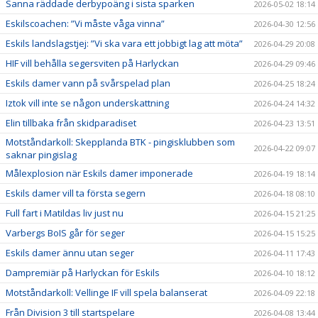
Sanna räddade derbypoäng i sista sparken
2026-05-02 18:14
Eskilscoachen: ”Vi måste våga vinna”
2026-04-30 12:56
Eskils landslagstjej: ”Vi ska vara ett jobbigt lag att möta”
2026-04-29 20:08
HIF vill behålla segersviten på Harlyckan
2026-04-29 09:46
Eskils damer vann på svårspelad plan
2026-04-25 18:24
Iztok vill inte se någon underskattning
2026-04-24 14:32
Elin tillbaka från skidparadiset
2026-04-23 13:51
Motståndarkoll: Skepplanda BTK - pingisklubben som
2026-04-22 09:07
saknar pingislag
Målexplosion när Eskils damer imponerade
2026-04-19 18:14
Eskils damer vill ta första segern
2026-04-18 08:10
Full fart i Matildas liv just nu
2026-04-15 21:25
Varbergs BoIS går för seger
2026-04-15 15:25
Eskils damer ännu utan seger
2026-04-11 17:43
Dampremiär på Harlyckan för Eskils
2026-04-10 18:12
Motståndarkoll: Vellinge IF vill spela balanserat
2026-04-09 22:18
Från Division 3 till startspelare
2026-04-08 13:44