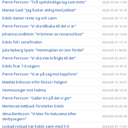
Pierre Persson: "Två spelskickliga lag som möts"
2024-10-04 11:04
Marwa Said: ”Jag fuskar aldrig med jobbet"
2024-10-02 10:18
Eskils damer reste sig och vann
2024-09-29 17:15
Pierre Persson: ”Vi ska tillbaka till det vi är"
2024-09-28 10:36
Johanna Lindblom: ”Vi brinner av revanschlust"
2024-09-26 15:06
Eskils föll i seriefinalen
2024-09-21 17:13
Julia Nyberg Spets: ”Hemmaplan en stor fördel"
2024-09-21 08:00
Pierre Persson: ”Vi ska inte krångla till det"
2024-09-20 20:07
Eskils firar 7-0-segern
2024-09-15 18:12
Pierre Persson: ”Vi är på väg mot toppform"
2024-09-14 19:02
Matilda Eriksson inför Rössö i helgen!
2024-09-12 19:07
Hemmaseger mot Halmia
2024-09-08 16:53
Pierre Persson: ”Gäller tro på det vi gör"
2024-09-06 07:29
Meriterad mittback förstärker Eskils
2024-09-05 20:56
Alma Bertilsson: ”Vi blev för bekväma efter
2024-09-05 09:56
derbysegern"
Lyckad rockad när Eskils vann med 5-0
2024-09-01 17:05