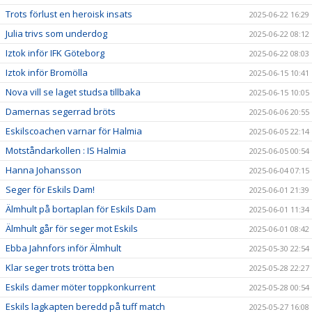
Trots förlust en heroisk insats
2025-06-22 16:29
Julia trivs som underdog
2025-06-22 08:12
Iztok inför IFK Göteborg
2025-06-22 08:03
Iztok inför Bromölla
2025-06-15 10:41
Nova vill se laget studsa tillbaka
2025-06-15 10:05
Damernas segerrad bröts
2025-06-06 20:55
Eskilscoachen varnar för Halmia
2025-06-05 22:14
Motståndarkollen : IS Halmia
2025-06-05 00:54
Hanna Johansson
2025-06-04 07:15
Seger för Eskils Dam!
2025-06-01 21:39
Älmhult på bortaplan för Eskils Dam
2025-06-01 11:34
Älmhult går för seger mot Eskils
2025-06-01 08:42
Ebba Jahnfors inför Älmhult
2025-05-30 22:54
Klar seger trots trötta ben
2025-05-28 22:27
Eskils damer möter toppkonkurrent
2025-05-28 00:54
Eskils lagkapten beredd på tuff match
2025-05-27 16:08