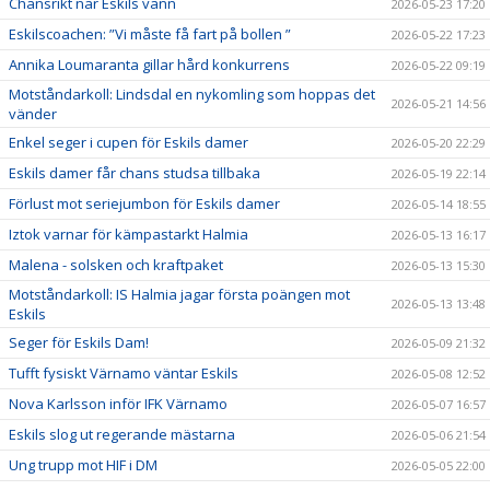
Chansrikt när Eskils vann
2026-05-23 17:20
Eskilscoachen: ”Vi måste få fart på bollen ”
2026-05-22 17:23
Annika Loumaranta gillar hård konkurrens
2026-05-22 09:19
Motståndarkoll: Lindsdal en nykomling som hoppas det
2026-05-21 14:56
vänder
Enkel seger i cupen för Eskils damer
2026-05-20 22:29
Eskils damer får chans studsa tillbaka
2026-05-19 22:14
Förlust mot seriejumbon för Eskils damer
2026-05-14 18:55
Iztok varnar för kämpastarkt Halmia
2026-05-13 16:17
Malena - solsken och kraftpaket
2026-05-13 15:30
Motståndarkoll: IS Halmia jagar första poängen mot
2026-05-13 13:48
Eskils
Seger för Eskils Dam!
2026-05-09 21:32
Tufft fysiskt Värnamo väntar Eskils
2026-05-08 12:52
Nova Karlsson inför IFK Värnamo
2026-05-07 16:57
Eskils slog ut regerande mästarna
2026-05-06 21:54
Ung trupp mot HIF i DM
2026-05-05 22:00