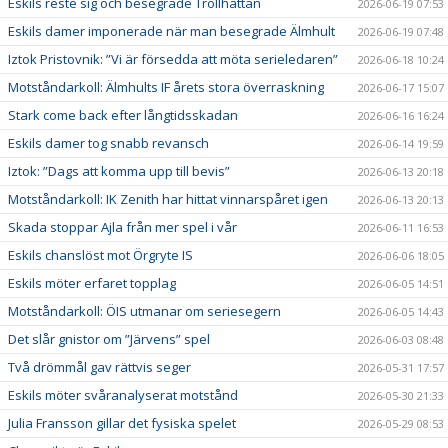
Eskils reste sig och besegrade Trollhättan
2026-06-19 07:53
Eskils damer imponerade när man besegrade Älmhult
2026-06-19 07:48
Iztok Pristovnik: ”Vi är försedda att möta serieledaren”
2026-06-18 10:24
Motståndarkoll: Älmhults IF årets stora överraskning
2026-06-17 15:07
Stark come back efter långtidsskadan
2026-06-16 16:24
Eskils damer tog snabb revansch
2026-06-14 19:59
Iztok: ”Dags att komma upp till bevis”
2026-06-13 20:18
Motståndarkoll: IK Zenith har hittat vinnarspåret igen
2026-06-13 20:13
Skada stoppar Ajla från mer spel i vår
2026-06-11 16:53
Eskils chanslöst mot Örgryte IS
2026-06-06 18:05
Eskils möter erfaret topplag
2026-06-05 14:51
Motståndarkoll: ÖIS utmanar om seriesegern
2026-06-05 14:43
Det slår gnistor om ”Järvens” spel
2026-06-03 08:48
Två drömmål gav rättvis seger
2026-05-31 17:57
Eskils möter svåranalyserat motstånd
2026-05-30 21:33
Julia Fransson gillar det fysiska spelet
2026-05-29 08:53