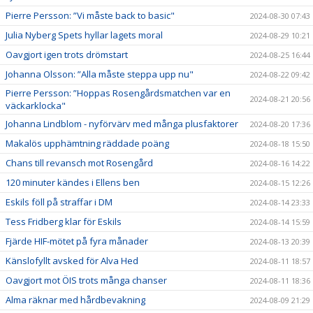
Pierre Persson: ”Vi måste back to basic"
2024-08-30 07:43
Julia Nyberg Spets hyllar lagets moral
2024-08-29 10:21
Oavgjort igen trots drömstart
2024-08-25 16:44
Johanna Olsson: ”Alla måste steppa upp nu"
2024-08-22 09:42
Pierre Persson: ”Hoppas Rosengårdsmatchen var en
2024-08-21 20:56
väckarklocka"
Johanna Lindblom - nyförvärv med många plusfaktorer
2024-08-20 17:36
Makalös upphämtning räddade poäng
2024-08-18 15:50
Chans till revansch mot Rosengård
2024-08-16 14:22
120 minuter kändes i Ellens ben
2024-08-15 12:26
Eskils föll på straffar i DM
2024-08-14 23:33
Tess Fridberg klar för Eskils
2024-08-14 15:59
Fjärde HIF-mötet på fyra månader
2024-08-13 20:39
Känslofyllt avsked för Alva Hed
2024-08-11 18:57
Oavgjort mot ÖIS trots många chanser
2024-08-11 18:36
Alma räknar med hårdbevakning
2024-08-09 21:29