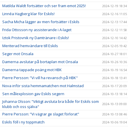
Matilda Waldt fortsätter och ser fram emot 2025!
2024-12-19 18:34
Linnéa Hagberg klar för Eskils!
2024-12-16 11:05
Sacha Micha lägger av men fortsätter i Eskils
2024-12-13 17:44
Frida Ottosson ny assisterande i A-laget
2024-12-12 11:58
Iztok Pristovnik ny Damtränare i Eskils!
2024-12-10 14:42
Meriterad hemvändare till Eskils
2024-12-05 19:42
Seger mot Onsala
2024-10-27 18:01
Damerna avslutar på bortaplan mot Onsala
2024-10-26 10:36
Damerna tappade poäng mot HBK
2024-10-19 16:54
Pierre Persson: ”Vi vill ha revansch på HBK"
2024-10-18 13:41
Nova inför sista hemmamatchen mot Halmstad
2024-10-17 20:09
Sen målexplosion gav Eskils segern
2024-10-13 18:14
Johanna Olsson: ”Viktigt avsluta bra både för Eskils som
2024-10-13 09:00
klubb och oss själva"
Pierre Persson: ”Vi vägrar ge slaget förlorat"
2024-10-13 08:46
Eskils föll i ny toppmatch
2024-10-06 19:04