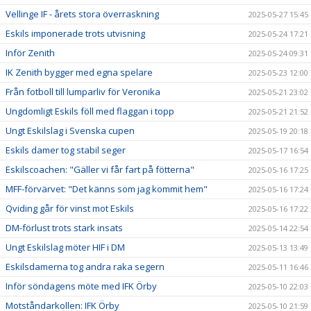
Vellinge IF - årets stora överraskning
2025-05-27 15:45
Eskils imponerade trots utvisning
2025-05-24 17:21
Inför Zenith
2025-05-24 09:31
IK Zenith bygger med egna spelare
2025-05-23 12:00
Från fotboll till lumparliv för Veronika
2025-05-21 23:02
Ungdomligt Eskils föll med flaggan i topp
2025-05-21 21:52
Ungt Eskilslag i Svenska cupen
2025-05-19 20:18
Eskils damer tog stabil seger
2025-05-17 16:54
Eskilscoachen: "Gäller vi får fart på fötterna"
2025-05-16 17:25
MFF-förvärvet: "Det känns som jag kommit hem"
2025-05-16 17:24
Qviding går för vinst mot Eskils
2025-05-16 17:22
DM-förlust trots stark insats
2025-05-14 22:54
Ungt Eskilslag möter HIF i DM
2025-05-13 13:49
Eskilsdamerna tog andra raka segern
2025-05-11 16:46
Inför söndagens möte med IFK Örby
2025-05-10 22:03
Motståndarkollen: IFK Örby
2025-05-10 21:59