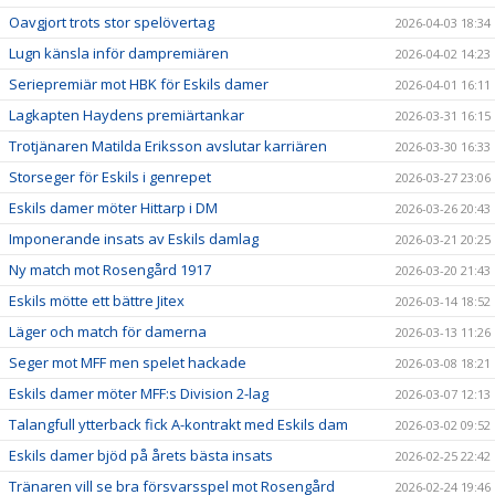
Oavgjort trots stor spelövertag
2026-04-03 18:34
Lugn känsla inför dampremiären
2026-04-02 14:23
Seriepremiär mot HBK för Eskils damer
2026-04-01 16:11
Lagkapten Haydens premiärtankar
2026-03-31 16:15
Trotjänaren Matilda Eriksson avslutar karriären
2026-03-30 16:33
Storseger för Eskils i genrepet
2026-03-27 23:06
Eskils damer möter Hittarp i DM
2026-03-26 20:43
Imponerande insats av Eskils damlag
2026-03-21 20:25
Ny match mot Rosengård 1917
2026-03-20 21:43
Eskils mötte ett bättre Jitex
2026-03-14 18:52
Läger och match för damerna
2026-03-13 11:26
Seger mot MFF men spelet hackade
2026-03-08 18:21
Eskils damer möter MFF:s Division 2-lag
2026-03-07 12:13
Talangfull ytterback fick A-kontrakt med Eskils dam
2026-03-02 09:52
Eskils damer bjöd på årets bästa insats
2026-02-25 22:42
Tränaren vill se bra försvarsspel mot Rosengård
2026-02-24 19:46