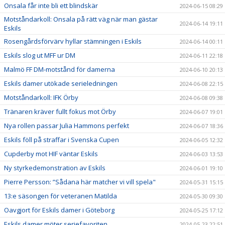
Onsala får inte bli ett blindskär
2024-06-15 08:29
Motståndarkoll: Onsala på rätt väg när man gästar
2024-06-14 19:11
Eskils
Rosengårdsförvärv hyllar stämningen i Eskils
2024-06-14 00:11
Eskils slog ut MFF ur DM
2024-06-11 22:18
Malmö FF DM-motstånd för damerna
2024-06-10 20:13
Eskils damer utökade serieledningen
2024-06-08 22:15
Motståndarkoll: IFK Örby
2024-06-08 09:38
Tränaren kräver fullt fokus mot Örby
2024-06-07 19:01
Nya rollen passar Julia Hammons perfekt
2024-06-07 18:36
Eskils föll på straffar i Svenska Cupen
2024-06-05 12:32
Cupderby mot HIF väntar Eskils
2024-06-03 13:53
Ny styrkedemonstration av Eskils
2024-06-01 19:10
Pierre Persson: ”Sådana här matcher vi vill spela"
2024-05-31 15:15
13:e säsongen för veteranen Matilda
2024-05-30 09:30
Oavgjort för Eskils damer i Göteborg
2024-05-25 17:12
Eskils damer möter seriefavoriten
2024-05-23 22:51