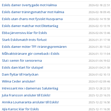
Eskils damer övertygade mot Halmia
2026-02-18 22:51
Eskils damer träningsmatchar mot Halmia
2026-02-18 09:45
Eskils utan chans mot fysiskt Husqvarna
2026-02-14 19:59
Eskils damer matchar mot Elitettanlag
2026-02-13 13:19
Ebba Järvensivu klar för Eskils
2026-02-06 13:46
Stark Eskilsmatch trots förlust
2026-01-31 17:18
Eskils damer möter TFF i träningspremiären
2026-01-30 15:22
Målvaktstränare gör comeback i Eskils
2026-01-13 11:04
Slut i semin för seniorerna
2026-01-06 19:02
Eskils dam klart för slutspel
2026-01-04 21:59
Dam flyttar till Harlyckan
2026-01-02 10:13
Wilma Ceder ansluter!
2026-01-02 09:46
Intressant mix i damernas Salutenlag
2025-12-28 22:53
Julia Fransson ansluter till Eskils!
2025-12-23 16:35
Annika Loumaranta ansluter till Eskils!
2025-12-22 16:50
Ajla Karisic klar för Eskils
2025-12-11 16:30