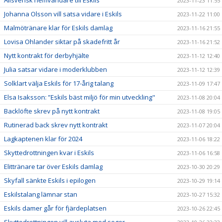
Allsvensk hemvändare till Eskils
2023-11-23 11:55
Johanna Olsson vill satsa vidare i Eskils
2023-11-22 11:00
Malmötränare klar för Eskils damlag
2023-11-16 21:55
Lovisa Ohlander siktar på skadefritt år
2023-11-16 21:52
Nytt kontrakt för derbyhjälte
2023-11-12 12:40
Julia satsar vidare i moderklubben
2023-11-12 12:39
Solklart välja Eskils för 17-årig talang
2023-11-09 17:47
Elsa Isaksson: ”Eskils bäst miljö för min utveckling"
2023-11-08 20:04
Backlöfte skrev på nytt kontrakt
2023-11-08 19:05
Rutinerad back skrev nytt kontrakt
2023-11-07 20:04
Lagkaptenen klar för 2024
2023-11-06 18:22
Skyttedrottningen kvar i Eskils
2023-11-06 16:58
Elittränare tar över Eskils damlag
2023-10-30 20:29
Skyfall sänkte Eskils i epilogen
2023-10-29 19:14
Eskilstalang lämnar stan
2023-10-27 15:32
Eskils damer går för fjärdeplatsen
2023-10-26 22:45