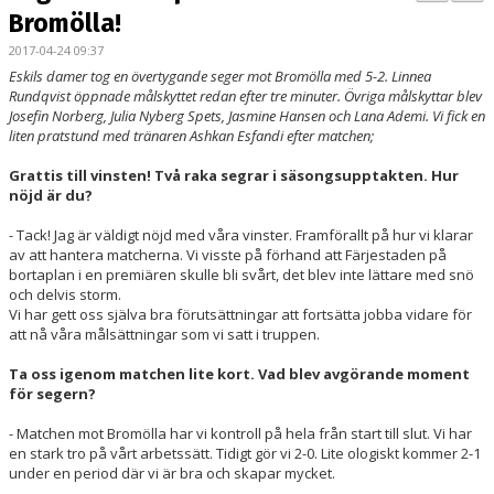
BILDGALLERI
Bromölla!
2017-04-24 09:37
DOKUMENT
Eskils damer tog en övertygande seger mot Bromölla med 5-2. Linnea
Rundqvist öppnade målskyttet redan efter tre minuter. Övriga målskyttar blev
KONTAKT
Josefin Norberg, Julia Nyberg Spets, Jasmine Hansen och Lana Ademi. Vi fick en
liten pratstund med tränaren Ashkan Esfandi efter matchen;
MATCHER
Grattis till vinsten! Två raka segrar i säsongsupptakten. Hur
nöjd är du?
DIV. 1 SÖDRA
- Tack! Jag är väldigt nöjd med våra vinster. Framförallt på hur vi klarar
DAM AKADEMI - DIVISION 2
av att hantera matcherna. Vi visste på förhand att Färjestaden på
bortaplan i en premiären skulle bli svårt, det blev inte lättare med snö
och delvis storm.
Vi har gett oss själva bra förutsättningar att fortsätta jobba vidare för
att nå våra målsättningar som vi satt i truppen.
Ta oss igenom matchen lite kort. Vad blev avgörande moment
för segern?
- Matchen mot Bromölla har vi kontroll på hela från start till slut. Vi har
en stark tro på vårt arbetssätt. Tidigt gör vi 2-0. Lite ologiskt kommer 2-1
under en period där vi är bra och skapar mycket.