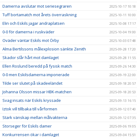
Damerna avslutar mot seriesegraren
2025-10-17 10:18
Tuff bortamatch mot årets överraskning
2025-10-11 10:00
Elin och Eskils jagar andraplatsen
2025-10-08 17:17
0-0 för damerna i ruskväder
2025-10-04 19:00
Oväder väntar Eskils mot Örby
2025-10-03 07:48
Alma Bertilssons målexplosion sänkte Zenith
2025-09-28 17:20
Skador slår hårt mot damlaget
2025-09-28 11:55
Ellen Roslund beredd på fysisk match
2025-09-26 14:30
0-0 men Eskilsdamerna imponerade
2025-09-19 22:00
Tilde ser slutet på skadeeländet
2025-09-18 20:57
Johanna Olsson missar HBK-matchen
2025-09-18 20:53
Svag insats när Eskils kryssade
2025-09-13 16:15
Iztok vill tillbaka till vårformen
2025-09-12 07:40
Stark vänskap mellan målvakterna
2025-09-12 07:35
Storseger för Eskils damer
2025-09-06 19:05
Konkurrensen ökar i damlaget
2025-09-04 15:51