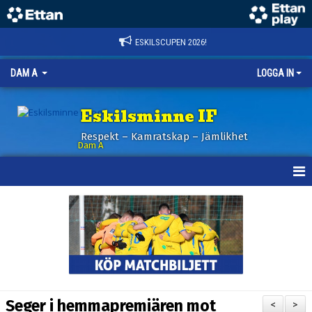
ESKILSCUPEN 2026!
DAM A
LOGGA IN
Eskilsminne IF
Respekt – Kamratskap – Jämlikhet
Dam A
HEM
NYHETER
KALENDER
TRUPPEN
Seger i hemmapremiären mot
<
>