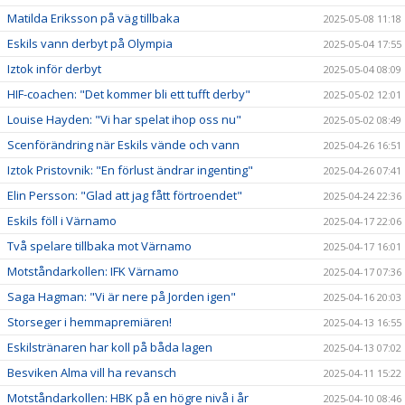
Matilda Eriksson på väg tillbaka
2025-05-08 11:18
Eskils vann derbyt på Olympia
2025-05-04 17:55
Iztok inför derbyt
2025-05-04 08:09
HIF-coachen: "Det kommer bli ett tufft derby"
2025-05-02 12:01
Louise Hayden: "Vi har spelat ihop oss nu"
2025-05-02 08:49
Scenförändring när Eskils vände och vann
2025-04-26 16:51
Iztok Pristovnik: "En förlust ändrar ingenting"
2025-04-26 07:41
Elin Persson: "Glad att jag fått förtroendet"
2025-04-24 22:36
Eskils föll i Värnamo
2025-04-17 22:06
Två spelare tillbaka mot Värnamo
2025-04-17 16:01
Motståndarkollen: IFK Värnamo
2025-04-17 07:36
Saga Hagman: "Vi är nere på Jorden igen"
2025-04-16 20:03
Storseger i hemmapremiären!
2025-04-13 16:55
Eskilstränaren har koll på båda lagen
2025-04-13 07:02
Besviken Alma vill ha revansch
2025-04-11 15:22
Motståndarkollen: HBK på en högre nivå i år
2025-04-10 08:46