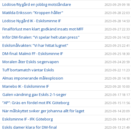
Lödöse/Nygård en jobbig motståndare
2023-09-29 09:18
Matilda Eriksson: ”Kroppen håller"
2023-09-28 22:03
Lödöse Nygård IK - Eskilsminne IF
2023-09-28 14:53
Finalförlust men klart godkänd insats mot MFF
2023-09-27 22:33
Inför DM-finalen: ”Vi spelar helt utan press"
2023-09-26 14:52
Eskilsmålvakten: ”Vi har hittat lugnet"
2023-09-25 22:41
DM-final: Malmö FF - Eskilsminne IF
2023-09-25 18:30
Moralen åter Eskils segervapen
2023-09-24 20:59
Tuff bortamatch väntar Eskils
2023-09-22 11:23
Almas imponerande målexplosion
2023-09-20 14:18
Mariebo IK - Eskilsminne IF
2023-09-20 10:00
Galen vändning gav Eskils 2-1-seger
2023-09-17 18:17
”AP”: Gräs en fördel mot IFK Göteborg
2023-09-15 11:56
När målskyttet sviker ger Johanna allt för laget
2023-09-14 20:09
Eskilsminne IF - IFK Göteborg
2023-09-14 09:47
Eskils damer klara för DM-final
2023-09-13 21:49