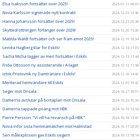
Elsa Isaksson fortsätter över 2025!
2025-01-11 08:05
Nova Karlsson signerade nytt kontrakt
2024-12-25 12:40
Hanna Johansson forsätter över 2025!
2024-12-23 20:38
Skyttedrottningen förlänger över 2026!
2024-12-20 15:30
Matilda Waldt fortsätter och ser fram emot 2025!
2024-12-19 18:34
Linnéa Hagberg klar för Eskils!
2024-12-16 11:05
Sacha Micha lägger av men fortsätter i Eskils
2024-12-13 17:44
Frida Ottosson ny assisterande i A-laget
2024-12-12 11:58
Iztok Pristovnik ny Damtränare i Eskils!
2024-12-10 14:42
Meriterad hemvändare till Eskils
2024-12-05 19:42
Seger mot Onsala
2024-10-27 18:01
Damerna avslutar på bortaplan mot Onsala
2024-10-26 10:36
Damerna tappade poäng mot HBK
2024-10-19 16:54
Pierre Persson: ”Vi vill ha revansch på HBK"
2024-10-18 13:41
Nova inför sista hemmamatchen mot Halmstad
2024-10-17 20:09
Sen målexplosion gav Eskils segern
2024-10-13 18:14