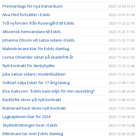
Premiärdags för nya tränarduon
2023-12-04 23:47
Alva Hed fortsätter i Eskils
2023-12-01 21:59
Två nyförvärv från Rosengård till Eskils
2023-11-23 22:10
Allsvensk hemvändare till Eskils
2023-11-23 11:55
Johanna Olsson vill satsa vidare i Eskils
2023-11-22 11:00
Malmötränare klar för Eskils damlag
2023-11-16 21:55
Lovisa Ohlander siktar på skadefritt år
2023-11-16 21:52
Nytt kontrakt för derbyhjälte
2023-11-12 12:40
Julia satsar vidare i moderklubben
2023-11-12 12:39
Solklart välja Eskils för 17-årig talang
2023-11-09 17:47
Elsa Isaksson: ”Eskils bäst miljö för min utveckling"
2023-11-08 20:04
Backlöfte skrev på nytt kontrakt
2023-11-08 19:05
Rutinerad back skrev nytt kontrakt
2023-11-07 20:04
Lagkaptenen klar för 2024
2023-11-06 18:22
Skyttedrottningen kvar i Eskils
2023-11-06 16:58
Elittränare tar över Eskils damlag
2023-10-30 20:29