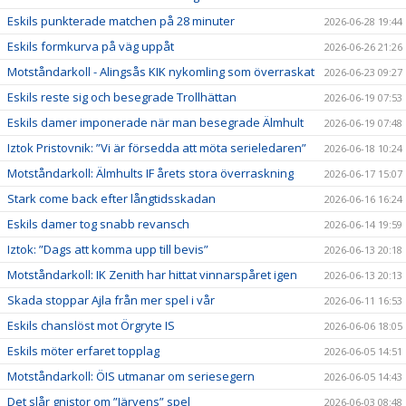
Eskils punkterade matchen på 28 minuter
2026-06-28 19:44
Eskils formkurva på väg uppåt
2026-06-26 21:26
Motståndarkoll - Alingsås KIK nykomling som överraskat
2026-06-23 09:27
Eskils reste sig och besegrade Trollhättan
2026-06-19 07:53
Eskils damer imponerade när man besegrade Älmhult
2026-06-19 07:48
Iztok Pristovnik: ”Vi är försedda att möta serieledaren”
2026-06-18 10:24
Motståndarkoll: Älmhults IF årets stora överraskning
2026-06-17 15:07
Stark come back efter långtidsskadan
2026-06-16 16:24
Eskils damer tog snabb revansch
2026-06-14 19:59
Iztok: ”Dags att komma upp till bevis”
2026-06-13 20:18
Motståndarkoll: IK Zenith har hittat vinnarspåret igen
2026-06-13 20:13
Skada stoppar Ajla från mer spel i vår
2026-06-11 16:53
Eskils chanslöst mot Örgryte IS
2026-06-06 18:05
Eskils möter erfaret topplag
2026-06-05 14:51
Motståndarkoll: ÖIS utmanar om seriesegern
2026-06-05 14:43
Det slår gnistor om ”Järvens” spel
2026-06-03 08:48