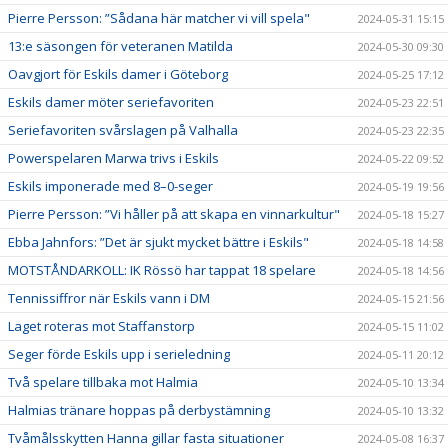
Pierre Persson: ”Sådana här matcher vi vill spela"
2024-05-31 15:15
13:e säsongen för veteranen Matilda
2024-05-30 09:30
Oavgjort för Eskils damer i Göteborg
2024-05-25 17:12
Eskils damer möter seriefavoriten
2024-05-23 22:51
Seriefavoriten svårslagen på Valhalla
2024-05-23 22:35
Powerspelaren Marwa trivs i Eskils
2024-05-22 09:52
Eskils imponerade med 8–0-seger
2024-05-19 19:56
Pierre Persson: ”Vi håller på att skapa en vinnarkultur"
2024-05-18 15:27
Ebba Jahnfors: ”Det är sjukt mycket bättre i Eskils"
2024-05-18 14:58
MOTSTÅNDARKOLL: IK Rössö har tappat 18 spelare
2024-05-18 14:56
Tennissiffror när Eskils vann i DM
2024-05-15 21:56
Laget roteras mot Staffanstorp
2024-05-15 11:02
Seger förde Eskils upp i serieledning
2024-05-11 20:12
Två spelare tillbaka mot Halmia
2024-05-10 13:34
Halmias tränare hoppas på derbystämning
2024-05-10 13:32
Tvåmålsskytten Hanna gillar fasta situationer
2024-05-08 16:37