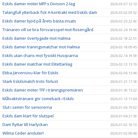
Eskils damer möter MFF:s Division 2-lag
2026-03-07 12:13
Talangfull ytterback fick A-kontrakt med Eskils dam
2026-03-02 09:52
Eskils damer bjöd på årets bästa insats
2026-02-25 22:42
Tränaren vill se bra försvarsspel mot Rosengård
2026-02-24 19:46
Eskils damer övertygade mot Halmia
2026-02-18 22:51
Eskils damer träningsmatchar mot Halmia
2026-02-18 09:45
Eskils utan chans mot fysiskt Husqvarna
2026-02-14 19:59
Eskils damer matchar mot Elitettanlag
2026-02-13 13:19
Ebba Järvensivu klar för Eskils
2026-02-06 13:46
Stark Eskilsmatch trots förlust
2026-01-31 17:18
Eskils damer möter TFF i träningspremiären
2026-01-30 15:22
Målvaktstränare gör comeback i Eskils
2026-01-13 11:04
Slut i semin för seniorerna
2026-01-06 19:02
Eskils dam klart för slutspel
2026-01-04 21:59
Dam flyttar till Harlyckan
2026-01-02 10:13
Wilma Ceder ansluter!
2026-01-02 09:46