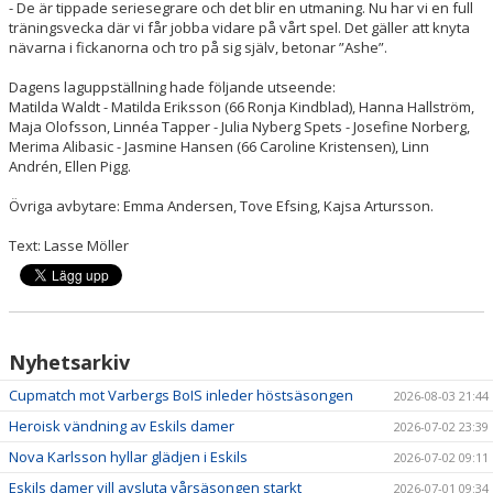
- De är tippade seriesegrare och det blir en utmaning. Nu har vi en full
träningsvecka där vi får jobba vidare på vårt spel. Det gäller att knyta
nävarna i fickanorna och tro på sig själv, betonar ”Ashe”.
Dagens laguppställning hade följande utseende:
Matilda Waldt - Matilda Eriksson (66 Ronja Kindblad), Hanna Hallström,
Maja Olofsson, Linnéa Tapper - Julia Nyberg Spets - Josefine Norberg,
Merima Alibasic - Jasmine Hansen (66 Caroline Kristensen), Linn
Andrén, Ellen Pigg.
Övriga avbytare: Emma Andersen, Tove Efsing, Kajsa Artursson.
Text: Lasse Möller
Nyhetsarkiv
Cupmatch mot Varbergs BoIS inleder höstsäsongen
2026-08-03 21:44
Heroisk vändning av Eskils damer
2026-07-02 23:39
Nova Karlsson hyllar glädjen i Eskils
2026-07-02 09:11
Eskils damer vill avsluta vårsäsongen starkt
2026-07-01 09:34