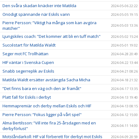
Den svåra skadan knäcker inte Matilda
2024-05-06 22:22
Onödigt spännande när Eskils vann
2024-05-05 19:15
Pierre Persson: ”Viktigt ha många som kan avgöra
2024-05-03 13:36
matcher"
Ljungskiles coach: ”Det kommer att bli en tuff match"
2024-05-02 15:24
Succéstart för Matilda Waldt
2024-05-01 19:02
Seger mot FC Trollhättan
2024-04-28 20:49
HIF väntar i Svenska Cupen
2024-04-22 13:44
Snabb segerreplik av Eskils
2024-04-21 08:26
Matilda Waldt ersätter avstängda Sacha Micha
2024-04-18 21:32
”Det finns bara en väg och den är framåt"
2024-04-17 13:35
Platt fall för Eskils i derbyt
2024-04-13 19:40
Hemmapremiär och derby mellan Eskils och HIF
2024-04-13 08:15
Pierre Persson: ”Fokus ligger på vårt spel"
2024-04-12 15:00
Alma Bertilsson: ”Vill inte fira 25-årsdagen med en
2024-04-11 14:00
derbyförlust"
Motståndarkoll: HIF väl förberett för derbyt mot Eskils
2024-04-09 20:59