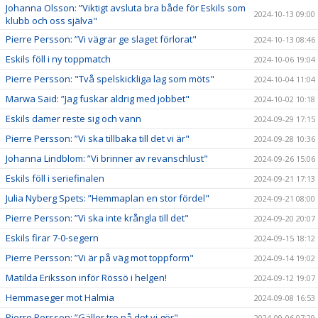
Johanna Olsson: ”Viktigt avsluta bra både för Eskils som
2024-10-13 09:00
klubb och oss själva"
Pierre Persson: ”Vi vägrar ge slaget förlorat"
2024-10-13 08:46
Eskils föll i ny toppmatch
2024-10-06 19:04
Pierre Persson: "Två spelskickliga lag som möts"
2024-10-04 11:04
Marwa Said: ”Jag fuskar aldrig med jobbet"
2024-10-02 10:18
Eskils damer reste sig och vann
2024-09-29 17:15
Pierre Persson: ”Vi ska tillbaka till det vi är"
2024-09-28 10:36
Johanna Lindblom: ”Vi brinner av revanschlust"
2024-09-26 15:06
Eskils föll i seriefinalen
2024-09-21 17:13
Julia Nyberg Spets: ”Hemmaplan en stor fördel"
2024-09-21 08:00
Pierre Persson: ”Vi ska inte krångla till det"
2024-09-20 20:07
Eskils firar 7-0-segern
2024-09-15 18:12
Pierre Persson: ”Vi är på väg mot toppform"
2024-09-14 19:02
Matilda Eriksson inför Rössö i helgen!
2024-09-12 19:07
Hemmaseger mot Halmia
2024-09-08 16:53
Pierre Persson: ”Gäller tro på det vi gör"
2024-09-06 07:29