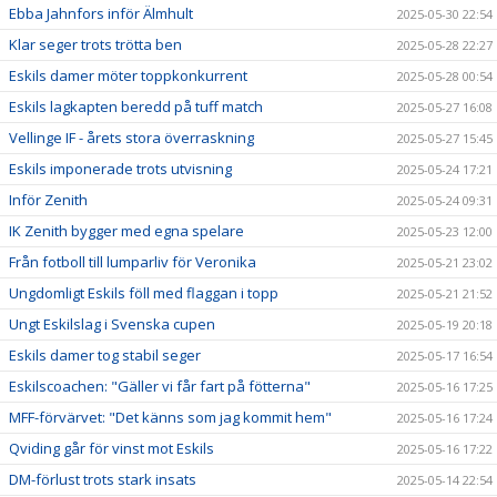
Ebba Jahnfors inför Älmhult
2025-05-30 22:54
Klar seger trots trötta ben
2025-05-28 22:27
Eskils damer möter toppkonkurrent
2025-05-28 00:54
Eskils lagkapten beredd på tuff match
2025-05-27 16:08
Vellinge IF - årets stora överraskning
2025-05-27 15:45
Eskils imponerade trots utvisning
2025-05-24 17:21
Inför Zenith
2025-05-24 09:31
IK Zenith bygger med egna spelare
2025-05-23 12:00
Från fotboll till lumparliv för Veronika
2025-05-21 23:02
Ungdomligt Eskils föll med flaggan i topp
2025-05-21 21:52
Ungt Eskilslag i Svenska cupen
2025-05-19 20:18
Eskils damer tog stabil seger
2025-05-17 16:54
Eskilscoachen: "Gäller vi får fart på fötterna"
2025-05-16 17:25
MFF-förvärvet: "Det känns som jag kommit hem"
2025-05-16 17:24
Qviding går för vinst mot Eskils
2025-05-16 17:22
DM-förlust trots stark insats
2025-05-14 22:54