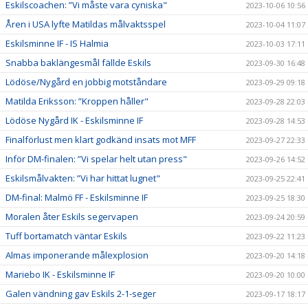
Eskilscoachen: ”Vi måste vara cyniska"
2023-10-06 10:56
Åren i USA lyfte Matildas målvaktsspel
2023-10-04 11:07
Eskilsminne IF - IS Halmia
2023-10-03 17:11
Snabba baklängesmål fällde Eskils
2023-09-30 16:48
Lödöse/Nygård en jobbig motståndare
2023-09-29 09:18
Matilda Eriksson: ”Kroppen håller"
2023-09-28 22:03
Lödöse Nygård IK - Eskilsminne IF
2023-09-28 14:53
Finalförlust men klart godkänd insats mot MFF
2023-09-27 22:33
Inför DM-finalen: ”Vi spelar helt utan press"
2023-09-26 14:52
Eskilsmålvakten: ”Vi har hittat lugnet"
2023-09-25 22:41
DM-final: Malmö FF - Eskilsminne IF
2023-09-25 18:30
Moralen åter Eskils segervapen
2023-09-24 20:59
Tuff bortamatch väntar Eskils
2023-09-22 11:23
Almas imponerande målexplosion
2023-09-20 14:18
Mariebo IK - Eskilsminne IF
2023-09-20 10:00
Galen vändning gav Eskils 2-1-seger
2023-09-17 18:17