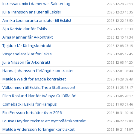
Intressant mix i damernas Salutenlag
2025-12-28 22:53
Julia Fransson ansluter till Eskils!
2025-12-23 16:35
Annika Loumaranta ansluter till Eskils!
2025-12-22 16:50
Ajla Karisic klar för Eskils
2025-12-11 16:30
Alma Manner får A-kontrakt
2025-12-10 17:34
Tjejduo får lärlingskontrakt
2025-12-08 23:15
Växjöspelare klar för Eskils
2025-12-05 17:45
Julia Nilsson får A-kontrakt
2025-12-03 14:20
Hanna Johansson förlängde kontraktet
2025-12-01 08:44
Matilda Waldt förlängde kontraktet
2025-11-28 08:48
Välkommen till Eskils, Thea Staffansson!
2025-11-23 15:17
Ellen Roslund klar för två nya GulBlåa år!
2025-11-05 20:17
Comeback i Eskils för Hampus
2025-11-03 07:46
Elin Persson fortsätter över 2026
2025-10-31 10:16
Louise Hayden tecknar ett nytt tvåårskontrakt
2025-10-22 12:00
Matilda Andersson förlänger kontraktet
2025-10-21 11:07