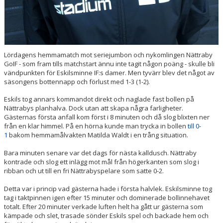
Lördagens hemmamatch mot seriejumbon och nykomlingen Nättraby
GoIF - som fram tills matchstart ännu inte tagit någon poäng - skulle bli
vändpunkten för Eskilsminne IF:s damer. Men tyvärr blev det något av
säsongens bottennapp och förlust med 1-3 (1-2).
Eskils tog annars kommandot direkt och naglade fast bollen på
Nättrabys planhalva. Dock utan att skapa några farligheter.
Gästernas första anfall kom först i 8 minuten och då slog blixten ner
från en klar himmel. På en hörna kunde man trycka in bollen
till 0-
1
bakom hemmamålvakten Matilda Waldt i en trång situation.
Bara minuten senare var det dags för nästa kalldusch. Nättraby
kontrade och slog ett inlägg mot mål från högerkanten som slog i
ribban och ut till en fri Nättrabyspelare som satte 0-2.
Detta var i princip vad gästerna hade i första halvlek. Eskilsminne tog
tag i taktpinnen igen efter 15 minuter och dominerade bollinnehavet
totalt. Efter 20 minuter verkade luften helt ha gått ur gästerna som
kämpade och slet, trasade sönder Eskils spel och backade hem och