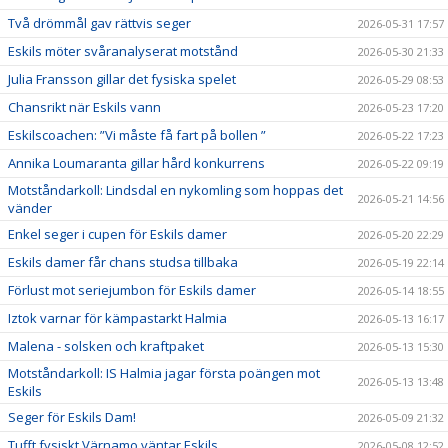
Två drömmål gav rättvis seger
2026-05-31 17:57
Eskils möter svåranalyserat motstånd
2026-05-30 21:33
Julia Fransson gillar det fysiska spelet
2026-05-29 08:53
Chansrikt när Eskils vann
2026-05-23 17:20
Eskilscoachen: ”Vi måste få fart på bollen ”
2026-05-22 17:23
Annika Loumaranta gillar hård konkurrens
2026-05-22 09:19
Motståndarkoll: Lindsdal en nykomling som hoppas det
2026-05-21 14:56
vänder
Enkel seger i cupen för Eskils damer
2026-05-20 22:29
Eskils damer får chans studsa tillbaka
2026-05-19 22:14
Förlust mot seriejumbon för Eskils damer
2026-05-14 18:55
Iztok varnar för kämpastarkt Halmia
2026-05-13 16:17
Malena - solsken och kraftpaket
2026-05-13 15:30
Motståndarkoll: IS Halmia jagar första poängen mot
2026-05-13 13:48
Eskils
Seger för Eskils Dam!
2026-05-09 21:32
Tufft fysiskt Värnamo väntar Eskils
2026-05-08 12:52