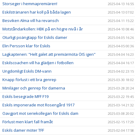
Storseger i hemmapremiären!
2025-04-13 16:55
Eskilstränaren har koll på båda lagen
2025-04-13 07:02
Besviken Alma vill ha revansch
2025-04-11 15:22
Motståndarkollen: HBK på en högre nivå i år
2025-04-10 08:46
Oturligt poängtapp för Eskils damer
2025-04-05 16:26
Elin Persson klar för Eskils
2025-04-05 00:36
Lagkaptenen: "Helt galet att premiärmöta ÖIS igen"
2025-04-04 16:23
Eskilscoachen vill ha glädjen i fotbollen
2025-04-04 16:17
Ungdomligt Eskils DM-vann
2025-04-02 23:15
Knapp förlust i ett bra genrep
2025-03-30 18:02
Miniläger och genrep för damerna
2025-03-28 20:24
Eskils besegrade MFF F19
2025-03-22 19:45
Eskils imponerade mot Rosengård 1917
2025-03-14 21:32
Oavgjort mot seriekollegan för Eskils dam
2025-03-08 20:02
Förlust men klart fall framåt
2025-02-15 17:29
Eskils damer möter TFF
2025-02-04 17:58