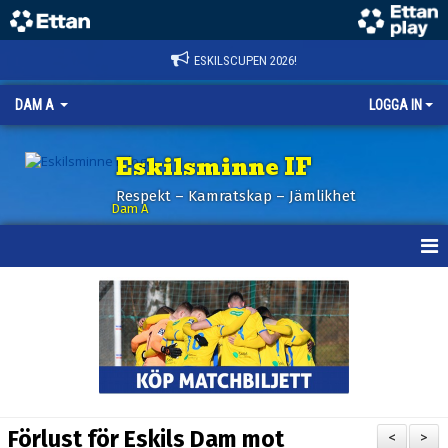
ESKILSCUPEN 2026!
DAM A
LOGGA IN
Eskilsminne IF
Respekt – Kamratskap – Jämlikhet
Dam A
HEM
NYHETER
KALENDER
TRUPPEN
Förlust för Eskils Dam mot
<
>