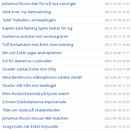
Johanna Olsson klar för två nya säsonger
2025-10-20 11:51
Iztok kvar i ny damsatsning
2025-10-19 15:52
”Julle” hyllades i serieepilogen
2025-10-18 20:23
Kapten Julia Nyberg Spets tackar för sig
2025-10-17 16:19
Damerna avslutar mot seriesegraren
2025-10-17 10:18
Tuff bortamatch mot årets överraskning
2025-10-11 10:00
Elin och Eskils jagar andraplatsen
2025-10-08 17:17
0-0 för damerna i ruskväder
2025-10-04 19:00
Oväder väntar Eskils mot Örby
2025-10-03 07:48
Alma Bertilssons målexplosion sänkte Zenith
2025-09-28 17:20
Skador slår hårt mot damlaget
2025-09-28 11:55
Ellen Roslund beredd på fysisk match
2025-09-26 14:30
0-0 men Eskilsdamerna imponerade
2025-09-19 22:00
Tilde ser slutet på skadeeländet
2025-09-18 20:57
Johanna Olsson missar HBK-matchen
2025-09-18 20:53
Svag insats när Eskils kryssade
2025-09-13 16:15