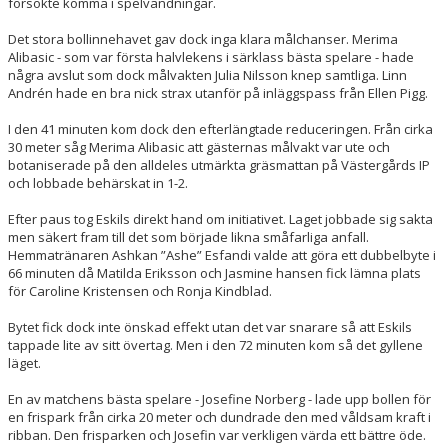
försökte komma i spelvändningar.
Det stora bollinnehavet gav dock inga klara målchanser. Merima
Alibasic - som var första halvlekens i särklass bästa spelare - hade
några avslut som dock målvakten Julia Nilsson knep samtliga. Linn
Andrén hade en bra nick strax utanför på inläggspass från Ellen Pigg.
I den 41 minuten kom dock den efterlängtade reduceringen. Från cirka
30 meter såg Merima Alibasic att gästernas målvakt var ute och
botaniserade på den alldeles utmärkta gräsmattan på Västergårds IP
och lobbade behärskat in 1-2.
Efter paus tog Eskils direkt hand om initiativet. Laget jobbade sig sakta
men säkert fram till det som började likna småfarliga anfall.
Hemmatränaren Ashkan ”Ashe” Esfandi valde att göra ett dubbelbyte i
66 minuten då Matilda Eriksson och Jasmine hansen fick lämna plats
för Caroline Kristensen och Ronja Kindblad.
Bytet fick dock inte önskad effekt utan det var snarare så att Eskils
tappade lite av sitt övertag. Men i den 72 minuten kom så det gyllene
läget.
En av matchens bästa spelare - Josefine Norberg - lade upp bollen för
en frispark från cirka 20 meter och dundrade den med våldsam kraft i
ribban. Den frisparken och Josefin var verkligen värda ett bättre öde.