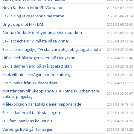
Nova Karlsson inför IFK Värnamo
2026-05-07 16:57
Eskils slog ut regerande mästarna
2026-05-06 21:54
Ung trupp mot HIF i DM
2026-05-05 22:00
Sanna räddade derbypoäng i sista sparken
2026-05-02 18:14
Eskilscoachen: ”Vi måste våga vinna”
2026-04-30 12:56
Eskils landslagstjej: ”Vi ska vara ett jobbigt lag att möta”
2026-04-29 20:08
HIF vill behålla segersviten på Harlyckan
2026-04-29 09:46
Eskils damer vann på svårspelad plan
2026-04-25 18:24
Iztok vill inte se någon underskattning
2026-04-24 14:32
Elin tillbaka från skidparadiset
2026-04-23 13:51
Motståndarkoll: Skepplanda BTK - pingisklubben som
2026-04-22 09:07
saknar pingislag
Målexplosion när Eskils damer imponerade
2026-04-19 18:14
Eskils damer vill ta första segern
2026-04-18 08:10
Full fart i Matildas liv just nu
2026-04-15 21:25
Varbergs BoIS går för seger
2026-04-15 15:25