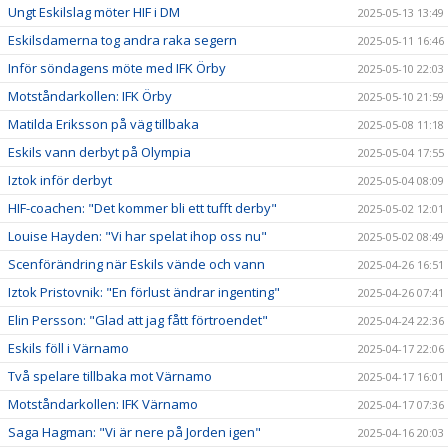
Ungt Eskilslag möter HIF i DM
2025-05-13 13:49
Eskilsdamerna tog andra raka segern
2025-05-11 16:46
Inför söndagens möte med IFK Örby
2025-05-10 22:03
Motståndarkollen: IFK Örby
2025-05-10 21:59
Matilda Eriksson på väg tillbaka
2025-05-08 11:18
Eskils vann derbyt på Olympia
2025-05-04 17:55
Iztok inför derbyt
2025-05-04 08:09
HIF-coachen: "Det kommer bli ett tufft derby"
2025-05-02 12:01
Louise Hayden: "Vi har spelat ihop oss nu"
2025-05-02 08:49
Scenförändring när Eskils vände och vann
2025-04-26 16:51
Iztok Pristovnik: "En förlust ändrar ingenting"
2025-04-26 07:41
Elin Persson: "Glad att jag fått förtroendet"
2025-04-24 22:36
Eskils föll i Värnamo
2025-04-17 22:06
Två spelare tillbaka mot Värnamo
2025-04-17 16:01
Motståndarkollen: IFK Värnamo
2025-04-17 07:36
Saga Hagman: "Vi är nere på Jorden igen"
2025-04-16 20:03