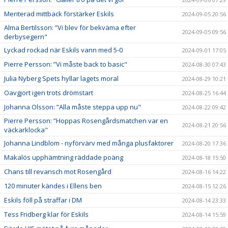
Meriterad mittback förstärker Eskils
2024-09-05 20:56
Alma Bertilsson: ”Vi blev för bekväma efter
2024-09-05 09:56
derbysegern"
Lyckad rockad när Eskils vann med 5-0
2024-09-01 17:05
Pierre Persson: ”Vi måste back to basic"
2024-08-30 07:43
Julia Nyberg Spets hyllar lagets moral
2024-08-29 10:21
Oavgjort igen trots drömstart
2024-08-25 16:44
Johanna Olsson: ”Alla måste steppa upp nu"
2024-08-22 09:42
Pierre Persson: ”Hoppas Rosengårdsmatchen var en
2024-08-21 20:56
väckarklocka"
Johanna Lindblom - nyförvärv med många plusfaktorer
2024-08-20 17:36
Makalös upphämtning räddade poäng
2024-08-18 15:50
Chans till revansch mot Rosengård
2024-08-16 14:22
120 minuter kändes i Ellens ben
2024-08-15 12:26
Eskils föll på straffar i DM
2024-08-14 23:33
Tess Fridberg klar för Eskils
2024-08-14 15:59