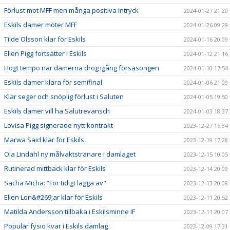
Förlust mot MFF men många positiva intryck
2024-01-27 21:20
Eskils damer möter MFF
2024-01-26 09:29
Tilde Olsson klar för Eskils
2024-01-16 20:09
Ellen Pigg fortsätter i Eskils
2024-01-12 21:16
Högt tempo när damerna drog igång försäsongen
2024-01-10 17:54
Eskils damer klara för semifinal
2024-01-06 21:09
Klar seger och snöplig förlust i Saluten
2024-01-05 19:50
Eskils damer vill ha Salutrevansch
2024-01-03 18:37
Lovisa Pigg signerade nytt kontrakt
2023-12-27 16:34
Marwa Said klar för Eskils
2023-12-19 17:28
Ola Lindahl ny målvaktstränare i damlaget
2023-12-15 10:05
Rutinerad mittback klar för Eskils
2023-12-14 20:09
Sacha Micha: ”För tidigt lägga av"
2023-12-13 20:08
Ellen Lon&#269;ar klar för Eskils
2023-12-11 20:52
Matilda Andersson tillbaka i Eskilsminne IF
2023-12-11 20:07
Populär fysio kvar i Eskils damlag
2023-12-09 17:31