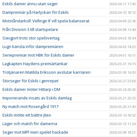
Eskils damer ännu utan seger
2026-04-11 17:43
Dampremiär på Harlyckan för Eskils
2026-04-10 18:12
Motståndarkoll: Vellinge IF vill spela balanserat
2026-04-09 22:18
Från Division 3 till startspelare
2026-04-08 13:44
Oavgjort trots stor spelövertag
2026-04-03 18:34
Lugn känsla inför dampremiären
2026-04-02 14:23
Seriepremiär mot HBK för Eskils damer
2026-04-01 16:11
Lagkapten Haydens premiärtankar
2026-03-31 16:15
Trotjänaren Matilda Eriksson avslutar karriären
2026-03-30 16:33
Storseger för Eskils i genrepet
2026-03-27 23:06
Eskils damer möter Hittarp i DM
2026-03-26 20:43
Imponerande insats av Eskils damlag
2026-03-21 20:25
Ny match mot Rosengård 1917
2026-03-20 21:43
Eskils mötte ett bättre Jitex
2026-03-14 18:52
Läger och match för damerna
2026-03-13 11:26
Seger mot MFF men spelet hackade
2026-03-08 18:21