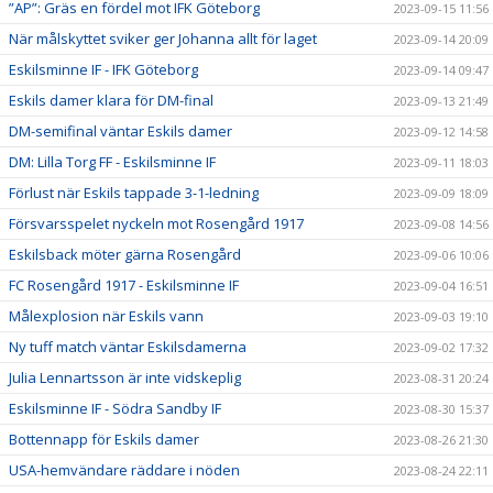
”AP”: Gräs en fördel mot IFK Göteborg
2023-09-15 11:56
När målskyttet sviker ger Johanna allt för laget
2023-09-14 20:09
Eskilsminne IF - IFK Göteborg
2023-09-14 09:47
Eskils damer klara för DM-final
2023-09-13 21:49
DM-semifinal väntar Eskils damer
2023-09-12 14:58
DM: Lilla Torg FF - Eskilsminne IF
2023-09-11 18:03
Förlust när Eskils tappade 3-1-ledning
2023-09-09 18:09
Försvarsspelet nyckeln mot Rosengård 1917
2023-09-08 14:56
Eskilsback möter gärna Rosengård
2023-09-06 10:06
FC Rosengård 1917 - Eskilsminne IF
2023-09-04 16:51
Målexplosion när Eskils vann
2023-09-03 19:10
Ny tuff match väntar Eskilsdamerna
2023-09-02 17:32
Julia Lennartsson är inte vidskeplig
2023-08-31 20:24
Eskilsminne IF - Södra Sandby IF
2023-08-30 15:37
Bottennapp för Eskils damer
2023-08-26 21:30
USA-hemvändare räddare i nöden
2023-08-24 22:11