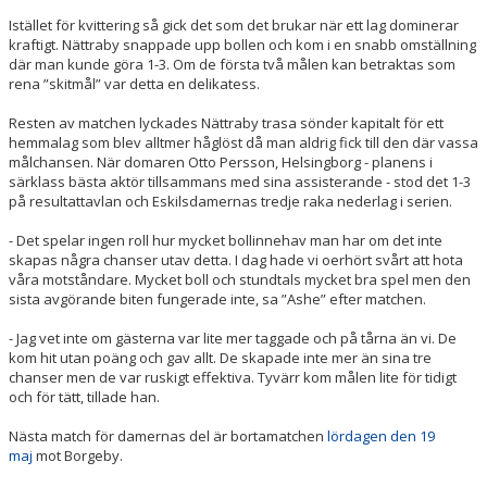
Istället för kvittering så gick det som det brukar när ett lag dominerar
kraftigt. Nättraby snappade upp bollen och kom i en snabb omställning
där man kunde göra 1-3. Om de första två målen kan betraktas som
rena ”skitmål” var detta en delikatess.
Resten av matchen lyckades Nättraby trasa sönder kapitalt för ett
hemmalag som blev alltmer håglöst då man aldrig fick till den där vassa
målchansen. När domaren Otto Persson, Helsingborg - planens i
särklass bästa aktör tillsammans med sina assisterande - stod det 1-3
på resultattavlan och Eskilsdamernas tredje raka nederlag i serien.
- Det spelar ingen roll hur mycket bollinnehav man har om det inte
skapas några chanser utav detta. I dag hade vi oerhört svårt att hota
våra motståndare. Mycket boll och stundtals mycket bra spel men den
sista avgörande biten fungerade inte, sa ”Ashe” efter matchen.
- Jag vet inte om gästerna var lite mer taggade och på tårna än vi. De
kom hit utan poäng och gav allt. De skapade inte mer än sina tre
chanser men de var ruskigt effektiva. Tyvärr kom målen lite för tidigt
och för tätt, tillade han.
Nästa match för damernas del är bortamatchen
lördagen den 19
maj
mot Borgeby.