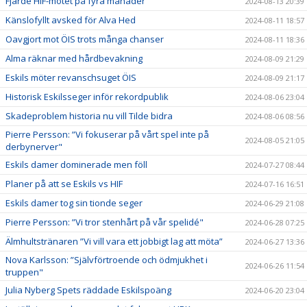
Fjärde HIF-mötet på fyra månader
2024-08-13 20:39
Känslofyllt avsked för Alva Hed
2024-08-11 18:57
Oavgjort mot ÖIS trots många chanser
2024-08-11 18:36
Alma räknar med hårdbevakning
2024-08-09 21:29
Eskils möter revanschsuget ÖIS
2024-08-09 21:17
Historisk Eskilsseger inför rekordpublik
2024-08-06 23:04
Skadeproblem historia nu vill Tilde bidra
2024-08-06 08:56
Pierre Persson: ”Vi fokuserar på vårt spel inte på
2024-08-05 21:05
derbynerver"
Eskils damer dominerade men föll
2024-07-27 08:44
Planer på att se Eskils vs HIF
2024-07-16 16:51
Eskils damer tog sin tionde seger
2024-06-29 21:08
Pierre Persson: ”Vi tror stenhårt på vår spelidé"
2024-06-28 07:25
Älmhultstränaren ”Vi vill vara ett jobbigt lag att möta”
2024-06-27 13:36
Nova Karlsson: ”Självförtroende och ödmjukhet i
2024-06-26 11:54
truppen"
Julia Nyberg Spets räddade Eskilspoäng
2024-06-20 23:04