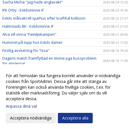
Sacha Micha: ”Jag hade änglavakt"
2023-08-24 12:25
IFK Örby - Eskilsminne IF
2023-08-23 10:59
Eskils målvakt till sjukhus efter kraftfull kollision
2023-08-22 21:37
Halmstads BK - Eskilsminne IF
2023-08-21 21:03
Alva vill vinna ”Familjekampen"
2023-08-21 20:06
Humöret på topp hos Eskils damer
2023-08-21 11:02
Festlig avslutning för ”Issa"
2023-08-19 19:26
Dagens match framflyttad en timme pga bussproblem
2023-08-19 11:28
för gästerna!
Eskilscoachen: ”Tätt matchande är bara roligt"
2023-08-18 10:13
För att hemsidan ska fungera korrekt använder vi nödvändiga
”Issa” vill ha revansch på Ljungskile
2023-08-18 09:57
cookies från SportAdmin. Dessa går inte att stänga av.
Eskilsminne IF - Ljungskile SK
Föreningen kan också använda frivilliga cookies, t.ex. för
2023-08-17 13:31
statistik eller marknadsföring. Du väljer själv om du vill
Övertygande cupseger för Eskilsdamerna
2023-08-16 23:25
acceptera dessa.
Ny talang debuterar i cupen mot Värnamo
2023-08-16 09:35
Anpassa dina val
Svenska Cupen: IFK Värnamo - Eskilsminne IF
2023-08-15 15:24
Acceptera nödvändiga
Acceptera alla
Eskils höststartade med seger
2023-08-12 17:54
Eskils damer tar emot Örgryte IS
2023-08-12 11:03