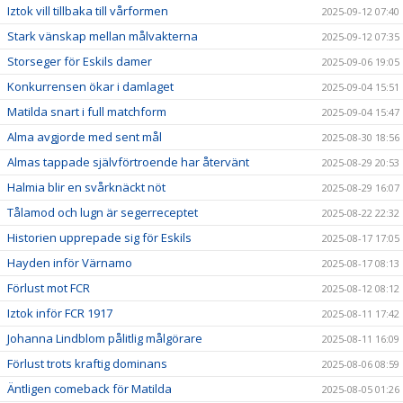
Iztok vill tillbaka till vårformen
2025-09-12 07:40
Stark vänskap mellan målvakterna
2025-09-12 07:35
Storseger för Eskils damer
2025-09-06 19:05
Konkurrensen ökar i damlaget
2025-09-04 15:51
Matilda snart i full matchform
2025-09-04 15:47
Alma avgjorde med sent mål
2025-08-30 18:56
Almas tappade självförtroende har återvänt
2025-08-29 20:53
Halmia blir en svårknäckt nöt
2025-08-29 16:07
Tålamod och lugn är segerreceptet
2025-08-22 22:32
Historien upprepade sig för Eskils
2025-08-17 17:05
Hayden inför Värnamo
2025-08-17 08:13
Förlust mot FCR
2025-08-12 08:12
Iztok inför FCR 1917
2025-08-11 17:42
Johanna Lindblom pålitlig målgörare
2025-08-11 16:09
Förlust trots kraftig dominans
2025-08-06 08:59
Äntligen comeback för Matilda
2025-08-05 01:26