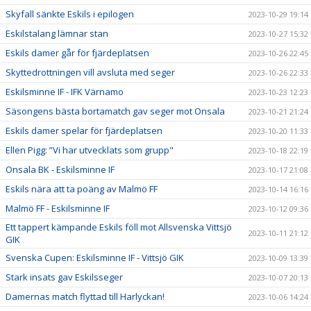
Skyfall sänkte Eskils i epilogen
2023-10-29 19:14
Eskilstalang lämnar stan
2023-10-27 15:32
Eskils damer går för fjärdeplatsen
2023-10-26 22:45
Skyttedrottningen vill avsluta med seger
2023-10-26 22:33
Eskilsminne IF - IFK Värnamo
2023-10-23 12:23
Säsongens bästa bortamatch gav seger mot Onsala
2023-10-21 21:24
Eskils damer spelar för fjärdeplatsen
2023-10-20 11:33
Ellen Pigg: ”Vi har utvecklats som grupp"
2023-10-18 22:19
Onsala BK - Eskilsminne IF
2023-10-17 21:08
Eskils nära att ta poäng av Malmö FF
2023-10-14 16:16
Malmö FF - Eskilsminne IF
2023-10-12 09:36
Ett tappert kämpande Eskils föll mot Allsvenska Vittsjö
2023-10-11 21:12
GIK
Svenska Cupen: Eskilsminne IF - Vittsjö GIK
2023-10-09 13:39
Stark insats gav Eskilsseger
2023-10-07 20:13
Damernas match flyttad till Harlyckan!
2023-10-06 14:24