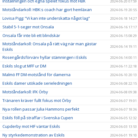
Inställningen och egna spelet fokus mot HBK
2024-06-20 07:59
Motståndarkoll: HBK:s coach har gjort hemläxan
2024-06-19 20:55
Lovisa Pigg: ”Vi kan inte underskatta något lag"
2024-06-18 14:27
Stabil 5-1-seger mot Onsala
2024-06-16 17:17
Onsala får inte bli ett blindskär
2024-06-15 08:29
Motståndarkoll: Onsala på rätt väg när man gästar
2024-06-14 19:11
Eskils
Rosengårdsförvärv hyllar stämningen i Eskils
2024-06-14 00:11
Eskils slog ut MFF ur DM
2024-06-11 22:18
Malmö FF DM-motstånd för damerna
2024-06-10 20:13
Eskils damer utökade serieledningen
2024-06-08 22:15
Motståndarkoll: IFK Örby
2024-06-08 09:38
Tränaren kräver fullt fokus mot Örby
2024-06-07 19:01
Nya rollen passar Julia Hammons perfekt
2024-06-07 18:36
Eskils föll på straffar i Svenska Cupen
2024-06-05 12:32
Cupderby mot HIF väntar Eskils
2024-06-03 13:53
Ny styrkedemonstration av Eskils
2024-06-01 19:10