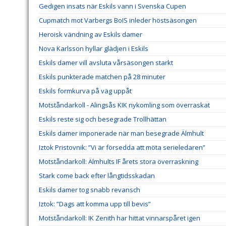
Gedigen insats när Eskils vann i Svenska Cupen
Cupmatch mot Varbergs BoIS inleder höstsäsongen
Heroisk vändning av Eskils damer
Nova Karlsson hyllar glädjen i Eskils
Eskils damer vill avsluta vårsäsongen starkt
Eskils punkterade matchen på 28 minuter
Eskils formkurva på väg uppåt
Motståndarkoll - Alingsås KIK nykomling som överraskat
Eskils reste sig och besegrade Trollhättan
Eskils damer imponerade när man besegrade Älmhult
Iztok Pristovnik: ”Vi är försedda att möta serieledaren”
Motståndarkoll: Älmhults IF årets stora överraskning
Stark come back efter långtidsskadan
Eskils damer tog snabb revansch
Iztok: ”Dags att komma upp till bevis”
Motståndarkoll: IK Zenith har hittat vinnarspåret igen