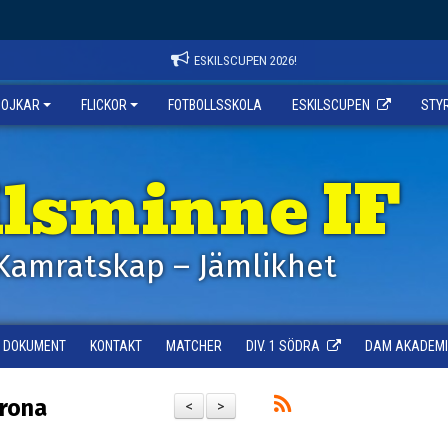
ESKILSCUPEN 2026!
POJKAR
FLICKOR
FOTBOLLSSKOLA
ESKILSCUPEN
STY
ilsminne IF
Kamratskap – Jämlikhet
DOKUMENT
KONTAKT
MATCHER
DIV. 1 SÖDRA
DAM AKADEMI -
krona
<
>