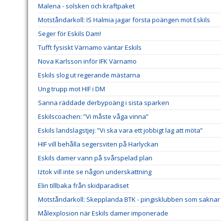
Malena - solsken och kraftpaket
Motståndarkoll: IS Halmia jagar första poängen mot Eskils
Seger för Eskils Dam!
Tufft fysiskt Värnamo väntar Eskils
Nova Karlsson inför IFK Värnamo
Eskils slog ut regerande mästarna
Ung trupp mot HIF i DM
Sanna räddade derbypoäng i sista sparken
Eskilscoachen: ”Vi måste våga vinna”
Eskils landslagstjej: ”Vi ska vara ett jobbigt lag att möta”
HIF vill behålla segersviten på Harlyckan
Eskils damer vann på svårspelad plan
Iztok vill inte se någon underskattning
Elin tillbaka från skidparadiset
Motståndarkoll: Skepplanda BTK - pingisklubben som saknar 
Målexplosion när Eskils damer imponerade