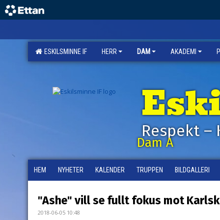
ESKILSMINNE IF
HERR
DAM
AKADEMI
Esk
Respekt – 
Dam A
HEM
NYHETER
KALENDER
TRUPPEN
BILDGALLERI
"Ashe" vill se fullt fokus mot Karls
2018-06-05 10:48