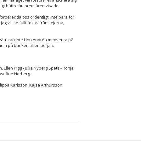
 Hemmalaget vill förstås revanschera sig
dligt bättre än premiären visade.
t förberedda oss ordentligt. Inte bara för
g vill se fullt fokus från tjejerna,
yvärr kan inte Linn Andrén medverka på
 in på bänken till en början.
 Ellen Pigg - Julia Nyberg Spets - Ronja
Josefine Norberg.
lippa Karlsson, Kajsa Arthursson.