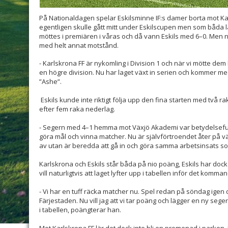
På Nationaldagen spelar Eskilsminne IF:s damer borta mot Ka
egentligen skulle gått mitt under Eskilscupen men som båda la
möttes i premiären i våras och då vann Eskils med 6–0. Men 
med helt annat motstånd.
- Karlskrona FF är nykomling i Division 1 och när vi mötte dem 
en högre division. Nu har laget växt in serien och kommer med
”Ashe”.
Eskils kunde inte riktigt följa upp den fina starten med två 
efter fem raka nederlag.
- Segern med 4–1 hemma mot Växjö Akademi var betydelsefull. 
göra mål och vinna matcher. Nu är självförtroendet åter på vä
av utan är beredda att gå in och göra samma arbetsinsats so
Karlskrona och Eskils står båda på nio poäng, Eskils har dock
vill naturligtvis att laget lyfter upp i tabellen inför det komm
- Vi har en tuff räcka matcher nu. Spel redan på söndag igen d
Färjestaden. Nu vill jag att vi tar poäng och lägger en ny seg
i tabellen, poängterar han.