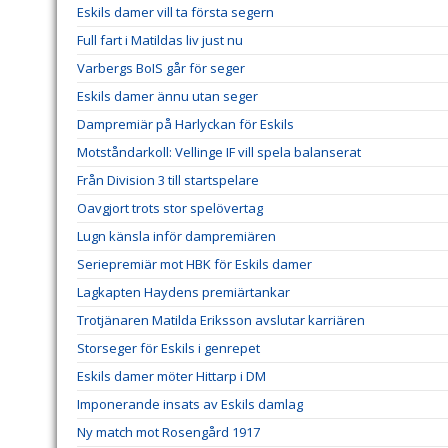
Eskils damer vill ta första segern
Full fart i Matildas liv just nu
Varbergs BoIS går för seger
Eskils damer ännu utan seger
Dampremiär på Harlyckan för Eskils
Motståndarkoll: Vellinge IF vill spela balanserat
Från Division 3 till startspelare
Oavgjort trots stor spelövertag
Lugn känsla inför dampremiären
Seriepremiär mot HBK för Eskils damer
Lagkapten Haydens premiärtankar
Trotjänaren Matilda Eriksson avslutar karriären
Storseger för Eskils i genrepet
Eskils damer möter Hittarp i DM
Imponerande insats av Eskils damlag
Ny match mot Rosengård 1917