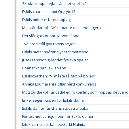
Skada stoppar Ajla från mer spel i vår
Eskils chanslöst mot Örgryte IS
Eskils möter erfaret topplag
Motståndarkoll: ÖIS utmanar om seriesegern
Det slår gnistor om ”Järvens” spel
Två drömmål gav rättvis seger
Eskils möter svåranalyserat motstånd
Julia Fransson gillar det fysiska spelet
Chansrikt när Eskils vann
Eskilscoachen: ”Vi måste få fart på bollen ”
Annika Loumaranta gillar hård konkurrens
Motståndarkoll: Lindsdal en nykomling som hoppas det vänd
Enkel seger i cupen för Eskils damer
Eskils damer får chans studsa tillbaka
Förlust mot seriejumbon för Eskils damer
Iztok varnar för kämpastarkt Halmia