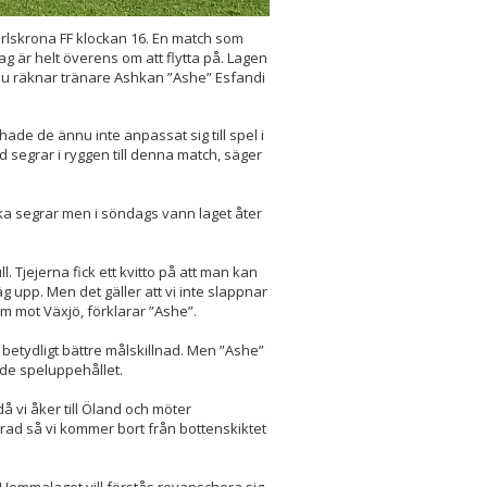
rlskrona FF klockan 16. En match som
g är helt överens om att flytta på. Lagen
nu räknar tränare Ashkan ”Ashe” Esfandi
hade de ännu inte anpassat sig till spel i
 segrar i ryggen till denna match, säger
raka segrar men i söndags vann laget åter
Tjejerna fick ett kvitto på att man kan
g upp. Men det gäller att vi inte slappnar
m mot Växjö, förklarar ”Ashe”.
 betydligt bättre målskillnad. Men ”Ashe”
ande speluppehållet.
å vi åker till Öland och möter
errad så vi kommer bort från bottenskiktet