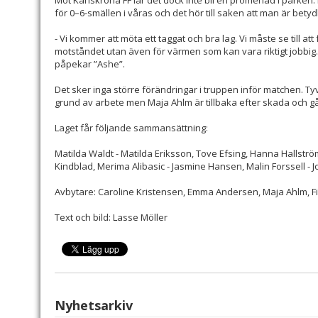
Mot Karlskrona FF lär det dock inte bli en promenad i parken.
för 0–6-smällen i våras och det hör till saken att man är bety
- Vi kommer att möta ett taggat och bra lag. Vi måste se till at
motståndet utan även för värmen som kan vara riktigt jobbig. Ja
påpekar ”Ashe”.
Det sker inga större förändringar i truppen inför matchen. T
grund av arbete men Maja Ahlm är tillbaka efter skada och går
Laget får följande sammansättning:
Matilda Waldt - Matilda Eriksson, Tove Efsing, Hanna Hallström,
Kindblad, Merima Alibasic - Jasmine Hansen, Malin Forssell - 
Avbytare: Caroline Kristensen, Emma Andersen, Maja Ahlm, Fi
Text och bild: Lasse Möller
Nyhetsarkiv