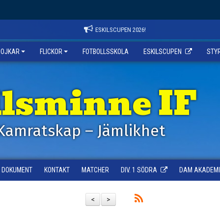
ESKILSCUPEN 2026!
POJKAR
FLICKOR
FOTBOLLSSKOLA
ESKILSCUPEN
STY
ilsminne IF
Kamratskap – Jämlikhet
DOKUMENT
KONTAKT
MATCHER
DIV. 1 SÖDRA
DAM AKADEMI -
<
>