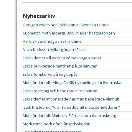
Nyhetsarkiv
Gedigen insats när Eskils vann i Svenska Cupen
Cupmatch mot Varbergs BoIS inleder höstsäsongen
Heroisk vändning av Eskils damer
Nova Karlsson hyllar glädjen i Eskils
Eskils damer vill avsluta vårsäsongen starkt
Eskils punkterade matchen på 28 minuter
Eskils formkurva på väg uppåt
Motståndarkoll - Alingsås KIK nykomling som överraskat
Eskils reste sig och besegrade Trollhättan
Eskils damer imponerade när man besegrade Älmhult
Iztok Pristovnik: ”Vi är försedda att möta serieledaren”
Motståndarkoll: Älmhults IF årets stora överraskning
Stark come back efter långtidsskadan