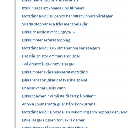
Eskils damer tog snabb revansch
Iztok: ”Dags att komma upp till bevis”
Motståndarkoll: IK Zenith har hittat vinnarspåret igen
Skada stoppar Ajla från mer spel i vår
Eskils chanslöst mot Örgryte IS
Eskils möter erfaret topplag
Motståndarkoll: ÖIS utmanar om seriesegern
Det slår gnistor om ”Järvens” spel
Två drömmål gav rättvis seger
Eskils möter svåranalyserat motstånd
Julia Fransson gillar det fysiska spelet
Chansrikt när Eskils vann
Eskilscoachen: ”Vi måste få fart på bollen ”
Annika Loumaranta gillar hård konkurrens
Motståndarkoll: Lindsdal en nykomling som hoppas det vänd
Enkel seger i cupen för Eskils damer