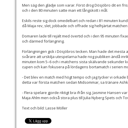
Men säg den glädje som varar. Först drog Dösjöbro dit en fris
och i den 80 minuten satte man ett långskott i mål.
Eskils reste sig dock omedelbart och redan i 81 minuten kunde
då Maja rev, slet, jobbade och offrade sig helhjärtat matche
Domaren lade till rejält med övertid och i den 95 minuten fix
och därmed förlängning.
Förlängningen gick i Dösjöbros tecken. Man hade det mesta av 
svårare att urskilja utespelarna hade nog publiken ändå inrik
minuten kom 5–6 och i matchens sista skälvande sekunder ko
cupen och kan fokusera på lördagens bortamatch i serien m
- Det blev en match med högt tempo och jag tycker vi orkade b
detta var första matchen sedan Midsommar, sa tränare Ashk
- Flera spelare gjorde riktigt bra ifrån sig. Jasmine Hansen var
Maja Ahlm men också stora plus till Julia Nyberg Spets och To
Text och bild: Lasse Möller