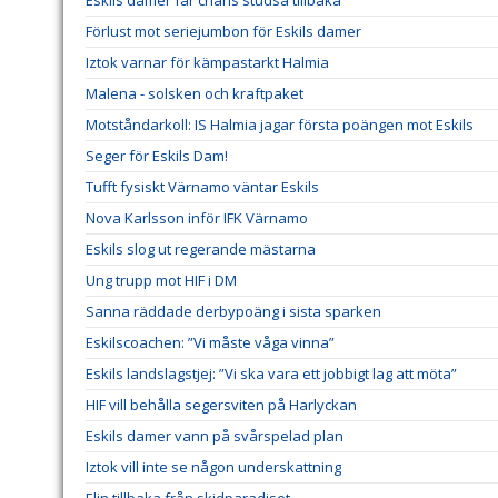
Eskils damer får chans studsa tillbaka
Förlust mot seriejumbon för Eskils damer
Iztok varnar för kämpastarkt Halmia
Malena - solsken och kraftpaket
Motståndarkoll: IS Halmia jagar första poängen mot Eskils
Seger för Eskils Dam!
Tufft fysiskt Värnamo väntar Eskils
Nova Karlsson inför IFK Värnamo
Eskils slog ut regerande mästarna
Ung trupp mot HIF i DM
Sanna räddade derbypoäng i sista sparken
Eskilscoachen: ”Vi måste våga vinna”
Eskils landslagstjej: ”Vi ska vara ett jobbigt lag att möta”
HIF vill behålla segersviten på Harlyckan
Eskils damer vann på svårspelad plan
Iztok vill inte se någon underskattning