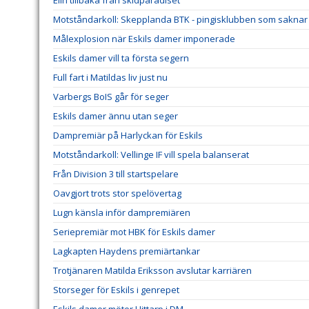
Elin tillbaka från skidparadiset
Motståndarkoll: Skepplanda BTK - pingisklubben som saknar 
Målexplosion när Eskils damer imponerade
Eskils damer vill ta första segern
Full fart i Matildas liv just nu
Varbergs BoIS går för seger
Eskils damer ännu utan seger
Dampremiär på Harlyckan för Eskils
Motståndarkoll: Vellinge IF vill spela balanserat
Från Division 3 till startspelare
Oavgjort trots stor spelövertag
Lugn känsla inför dampremiären
Seriepremiär mot HBK för Eskils damer
Lagkapten Haydens premiärtankar
Trotjänaren Matilda Eriksson avslutar karriären
Storseger för Eskils i genrepet