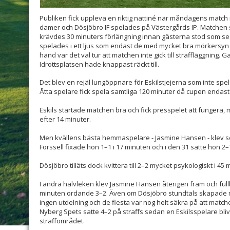
Publiken fick uppleva en riktig nattiné när måndagens match 
damer och Dösjöbro IF spelades på Västergårds IP. Matchen slu
krävdes 30 minuters förlängning innan gästerna stod som se
spelades i ett ljus som endast de med mycket bra mörkersyn 
hand var det väl tur att matchen inte gick till straffläggning.
Idrottsplatsen hade knappast räckt till.
Det blev en rejäl lungöppnare för Eskilstjejerna som inte s
Åtta spelare fick spela samtliga 120 minuter då cupen endast
Eskils startade matchen bra och fick presspelet att fungera,
efter 14 minuter.
Men kvällens bästa hemmaspelare - Jasmine Hansen - klev se
Forssell fixade hon 1–1 i 17 minuten och i den 31 satte hon 2
Dösjöbro tilläts dock kvittera till 2–2 mycket psykologiskt i 45 
I andra halvleken klev Jasmine Hansen återigen fram och fullb
minuten ordande 3–2. Även om Dösjöbro stundtals skapade rik
ingen utdelning och de flesta var nog helt säkra på att match
Nyberg Spets satte 4–2 på straffs sedan en Eskilsspelare bliv
straffområdet.