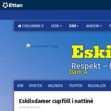
ESKILSMINNE IF
HERR
DAM
AKADEMI
Esk
Respekt – 
Dam A
HEM
NYHETER
KALENDER
TRUPPEN
BILDGALLERI
Eskilsdamer cupföll i nattiné
2018-08-06 23:27