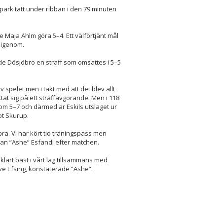
park tätt under ribban i den 79 minuten
 Maja Ahlm göra 5–4. Ett välförtjänt mål
n igenom.
ade Dösjöbro en straff som omsattes i 5–5
spelet men i takt med att det blev allt
tat sig på ett straffavgörande. Men i 118
m 5–7 och därmed är Eskils utslaget ur
ot Skurup.
ra. Vi har kört tio träningspass men
an ”Ashe” Esfandi efter matchen.
 klart bäst i vårt lag tillsammans med
ve Efsing, konstaterade ”Ashe”.