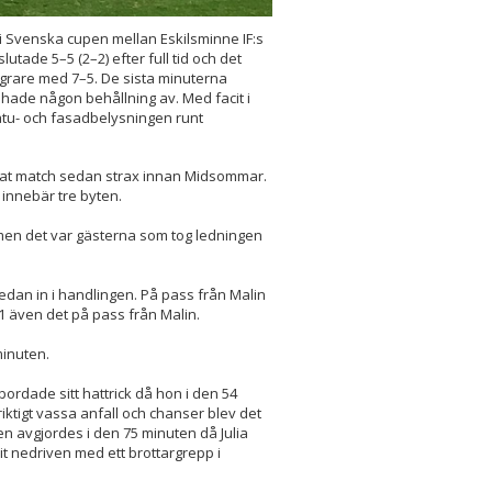
i Svenska cupen mellan Eskilsminne IF:s
tade 5–5 (2–2) efter full tid och det
grare med 7–5. De sista minuterna
hade någon behållning av. Med facit i
 Gatu- och fasadbelysningen runt
pelat match sedan strax innan Midsommar.
 innebär tre byten.
 men det var gästerna som tog ledningen
dan in i handlingen. På pass från Malin
–1 även det på pass från Malin.
minuten.
ordade sitt hattrick då hon i den 54
tigt vassa anfall och chanser blev det
en avgjordes i den 75 minuten då Julia
it nedriven med ett brottargrepp i