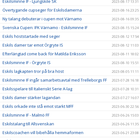
Eskilsminne IF - Ljungskile SK
2023-08-17 13:31
Övertygande cupseger för Eskilsdamerna
2023-08-16 23:25
Ny talang debuterar i cupen mot Värnamo
2023-08-16 09:35
Svenska Cupen: IFK Värnamo - Eskilsminne IF
2023-08-15 15:24
Eskils höststartade med seger
2023-08-12 17:54
Eskils damer tar emot Örgryte IS
2023-08-12 11:03
Efterlängtad come back för Matilda Eriksson
2023-08-11 18:02
Eskilsminne IF - Örgryte IS
2023-08-10 15:51
Eskils lagkapten tror på bra höst
2023-08-05 11:11
Eskilsminne IF ingår samarbetsavtal med Trelleborgs FF
2023-07-28 16:18
Eskilsspelare till Italienskt Serie A-lag
2023-07-28 10:31
Eskils damer stärker lagandan
2023-07-27 16:07
Eskils orkade inte stå emot starkt MFF
2023-06-30 22:56
Eskilsminne IF - Malmö FF
2023-06-26 15:03
Eskilstalang till Allsvenskan
2023-06-26 11:35
Eskilscoachen vill bibehålla hemmaformen
2023-06-21 23:08