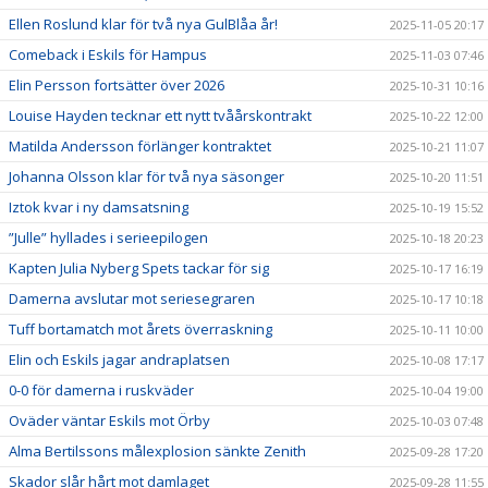
Ellen Roslund klar för två nya GulBlåa år!
2025-11-05 20:17
Comeback i Eskils för Hampus
2025-11-03 07:46
Elin Persson fortsätter över 2026
2025-10-31 10:16
Louise Hayden tecknar ett nytt tvåårskontrakt
2025-10-22 12:00
Matilda Andersson förlänger kontraktet
2025-10-21 11:07
Johanna Olsson klar för två nya säsonger
2025-10-20 11:51
Iztok kvar i ny damsatsning
2025-10-19 15:52
”Julle” hyllades i serieepilogen
2025-10-18 20:23
Kapten Julia Nyberg Spets tackar för sig
2025-10-17 16:19
Damerna avslutar mot seriesegraren
2025-10-17 10:18
Tuff bortamatch mot årets överraskning
2025-10-11 10:00
Elin och Eskils jagar andraplatsen
2025-10-08 17:17
0-0 för damerna i ruskväder
2025-10-04 19:00
Oväder väntar Eskils mot Örby
2025-10-03 07:48
Alma Bertilssons målexplosion sänkte Zenith
2025-09-28 17:20
Skador slår hårt mot damlaget
2025-09-28 11:55