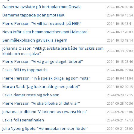
Damerna avslutar på bortaplan mot Onsala
2024-10-26 10:36
Damerna tappade poäng mot HBK
2024-10-19 16:54
Pierre Persson: ”Vi vill ha revansch på HBK"
2024-10-18 13:41
Nova inför sista hemmamatchen mot Halmstad
2024-10-17 20:09
Sen målexplosion gav Eskils segern
2024-10-13 18:14
Johanna Olsson: ”Viktigt avsluta bra både för Eskils som
2024-10-13 09:00
klubb och oss själva"
Pierre Persson: ”Vi vägrar ge slaget förlorat"
2024-10-13 08:46
Eskils föll i ny toppmatch
2024-10-06 19:04
Pierre Persson: "Två spelskickliga lag som möts"
2024-10-04 11:04
Marwa Said: ”Jag fuskar aldrig med jobbet"
2024-10-02 10:18
Eskils damer reste sig och vann
2024-09-29 17:15
Pierre Persson: ”Vi ska tillbaka till det vi är"
2024-09-28 10:36
Johanna Lindblom: ”Vi brinner av revanschlust"
2024-09-26 15:06
Eskils föll i seriefinalen
2024-09-21 17:13
Julia Nyberg Spets: ”Hemmaplan en stor fördel"
2024-09-21 08:00