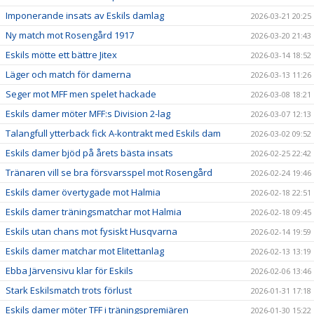
Imponerande insats av Eskils damlag
2026-03-21 20:25
Ny match mot Rosengård 1917
2026-03-20 21:43
Eskils mötte ett bättre Jitex
2026-03-14 18:52
Läger och match för damerna
2026-03-13 11:26
Seger mot MFF men spelet hackade
2026-03-08 18:21
Eskils damer möter MFF:s Division 2-lag
2026-03-07 12:13
Talangfull ytterback fick A-kontrakt med Eskils dam
2026-03-02 09:52
Eskils damer bjöd på årets bästa insats
2026-02-25 22:42
Tränaren vill se bra försvarsspel mot Rosengård
2026-02-24 19:46
Eskils damer övertygade mot Halmia
2026-02-18 22:51
Eskils damer träningsmatchar mot Halmia
2026-02-18 09:45
Eskils utan chans mot fysiskt Husqvarna
2026-02-14 19:59
Eskils damer matchar mot Elitettanlag
2026-02-13 13:19
Ebba Järvensivu klar för Eskils
2026-02-06 13:46
Stark Eskilsmatch trots förlust
2026-01-31 17:18
Eskils damer möter TFF i träningspremiären
2026-01-30 15:22