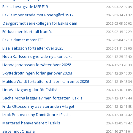
Eskils besegrade MFF F19
2025-03-22 19:45
Eskils imponerade mot Rosengård 1917
2025-03-14 21:32
Oavgjort mot seriekollegan för Eskils dam
2025-03-08 20:02
Förlust men klart fall framåt
2025-02-15 17:29
Eskils damer möter TFF
2025-02-04 17:58
Elsa Isaksson fortsätter över 2025!
2025-01-11 08:05
Nova Karlsson signerade nytt kontrakt
2024-12-25 12:40
Hanna Johansson forsätter över 2025!
2024-12-23 20:38
Skyttedrottningen förlänger över 2026!
2024-12-20 15:30
Matilda Waldt fortsätter och ser fram emot 2025!
2024-12-19 18:34
Linnéa Hagberg klar för Eskils!
2024-12-16 11:05
Sacha Micha lägger av men fortsätter i Eskils
2024-12-13 17:44
Frida Ottosson ny assisterande i A-laget
2024-12-12 11:58
Iztok Pristovnik ny Damtränare i Eskils!
2024-12-10 14:42
Meriterad hemvändare till Eskils
2024-12-05 19:42
Seger mot Onsala
2024-10-27 18:01