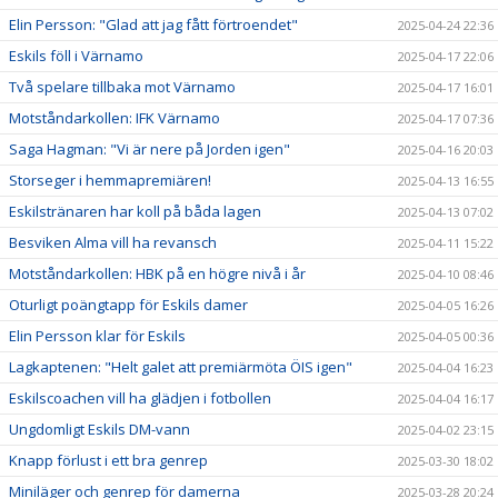
Elin Persson: "Glad att jag fått förtroendet"
2025-04-24 22:36
Eskils föll i Värnamo
2025-04-17 22:06
Två spelare tillbaka mot Värnamo
2025-04-17 16:01
Motståndarkollen: IFK Värnamo
2025-04-17 07:36
Saga Hagman: "Vi är nere på Jorden igen"
2025-04-16 20:03
Storseger i hemmapremiären!
2025-04-13 16:55
Eskilstränaren har koll på båda lagen
2025-04-13 07:02
Besviken Alma vill ha revansch
2025-04-11 15:22
Motståndarkollen: HBK på en högre nivå i år
2025-04-10 08:46
Oturligt poängtapp för Eskils damer
2025-04-05 16:26
Elin Persson klar för Eskils
2025-04-05 00:36
Lagkaptenen: "Helt galet att premiärmöta ÖIS igen"
2025-04-04 16:23
Eskilscoachen vill ha glädjen i fotbollen
2025-04-04 16:17
Ungdomligt Eskils DM-vann
2025-04-02 23:15
Knapp förlust i ett bra genrep
2025-03-30 18:02
Miniläger och genrep för damerna
2025-03-28 20:24