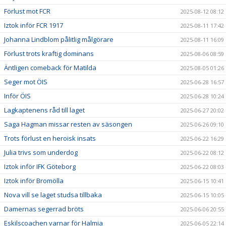
Förlust mot FCR
2025-08-12 08:12
Iztok inför FCR 1917
2025-08-11 17:42
Johanna Lindblom pålitlig målgörare
2025-08-11 16:09
Förlust trots kraftig dominans
2025-08-06 08:59
Äntligen comeback för Matilda
2025-08-05 01:26
Seger mot ÖIS
2025-06-28 16:57
Inför ÖIS
2025-06-28 10:24
Lagkaptenens råd till laget
2025-06-27 20:02
Saga Hagman missar resten av säsongen
2025-06-26 09:10
Trots förlust en heroisk insats
2025-06-22 16:29
Julia trivs som underdog
2025-06-22 08:12
Iztok inför IFK Göteborg
2025-06-22 08:03
Iztok inför Bromölla
2025-06-15 10:41
Nova vill se laget studsa tillbaka
2025-06-15 10:05
Damernas segerrad bröts
2025-06-06 20:55
Eskilscoachen varnar för Halmia
2025-06-05 22:14