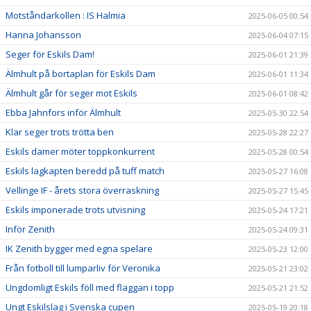
Motståndarkollen : IS Halmia
2025-06-05 00:54
Hanna Johansson
2025-06-04 07:15
Seger för Eskils Dam!
2025-06-01 21:39
Älmhult på bortaplan för Eskils Dam
2025-06-01 11:34
Älmhult går för seger mot Eskils
2025-06-01 08:42
Ebba Jahnfors inför Älmhult
2025-05-30 22:54
Klar seger trots trötta ben
2025-05-28 22:27
Eskils damer möter toppkonkurrent
2025-05-28 00:54
Eskils lagkapten beredd på tuff match
2025-05-27 16:08
Vellinge IF - årets stora överraskning
2025-05-27 15:45
Eskils imponerade trots utvisning
2025-05-24 17:21
Inför Zenith
2025-05-24 09:31
IK Zenith bygger med egna spelare
2025-05-23 12:00
Från fotboll till lumparliv för Veronika
2025-05-21 23:02
Ungdomligt Eskils föll med flaggan i topp
2025-05-21 21:52
Ungt Eskilslag i Svenska cupen
2025-05-19 20:18