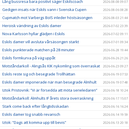
Lång bussresa bara positivt säger Eskilscoach
2026-08-08 09:07
Gedigen insats när Eskils vann i Svenska Cupen
2026-08-06 08:28
Cupmatch mot Varbergs BoIS inleder höstsäsongen
2026-08-03 21:44
Heroisk vändning av Eskils damer
2026-07-02 23:39
Nova Karlsson hyllar glädjen i Eskils
2026-07-02 09:11
Eskils damer vill avsluta vårsäsongen starkt
2026-07-01 09:34
Eskils punkterade matchen på 28 minuter
2026-06-28 19:44
Eskils formkurva på väg uppåt
2026-06-26 21:26
Motståndarkoll - Alingsås KIK nykomling som överraskat
2026-06-23 09:27
Eskils reste sig och besegrade Trollhättan
2026-06-19 07:53
Eskils damer imponerade när man besegrade Älmhult
2026-06-19 07:48
Iztok Pristovnik: ”Vi är försedda att möta serieledaren”
2026-06-18 10:24
Motståndarkoll: Älmhults IF årets stora överraskning
2026-06-17 15:07
Stark come back efter långtidsskadan
2026-06-16 16:24
Eskils damer tog snabb revansch
2026-06-14 19:59
Iztok: ”Dags att komma upp till bevis”
2026-06-13 20:18