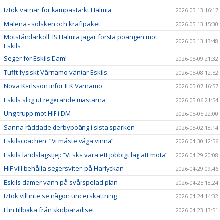
Iztok varnar för kämpastarkt Halmia
2026-05-13 16:17
Malena - solsken och kraftpaket
2026-05-13 15:30
Motståndarkoll: IS Halmia jagar första poängen mot
2026-05-13 13:48
Eskils
Seger för Eskils Dam!
2026-05-09 21:32
Tufft fysiskt Värnamo väntar Eskils
2026-05-08 12:52
Nova Karlsson inför IFK Värnamo
2026-05-07 16:57
Eskils slog ut regerande mästarna
2026-05-06 21:54
Ung trupp mot HIF i DM
2026-05-05 22:00
Sanna räddade derbypoäng i sista sparken
2026-05-02 18:14
Eskilscoachen: ”Vi måste våga vinna”
2026-04-30 12:56
Eskils landslagstjej: ”Vi ska vara ett jobbigt lag att möta”
2026-04-29 20:08
HIF vill behålla segersviten på Harlyckan
2026-04-29 09:46
Eskils damer vann på svårspelad plan
2026-04-25 18:24
Iztok vill inte se någon underskattning
2026-04-24 14:32
Elin tillbaka från skidparadiset
2026-04-23 13:51