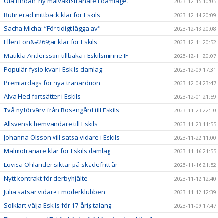
Ola Lindahl ny målvaktstränare i damlaget
2023-12-15 10:05
Rutinerad mittback klar för Eskils
2023-12-14 20:09
Sacha Micha: ”För tidigt lägga av"
2023-12-13 20:08
Ellen Lon&#269;ar klar för Eskils
2023-12-11 20:52
Matilda Andersson tillbaka i Eskilsminne IF
2023-12-11 20:07
Populär fysio kvar i Eskils damlag
2023-12-09 17:31
Premiärdags för nya tränarduon
2023-12-04 23:47
Alva Hed fortsätter i Eskils
2023-12-01 21:59
Två nyförvärv från Rosengård till Eskils
2023-11-23 22:10
Allsvensk hemvändare till Eskils
2023-11-23 11:55
Johanna Olsson vill satsa vidare i Eskils
2023-11-22 11:00
Malmötränare klar för Eskils damlag
2023-11-16 21:55
Lovisa Ohlander siktar på skadefritt år
2023-11-16 21:52
Nytt kontrakt för derbyhjälte
2023-11-12 12:40
Julia satsar vidare i moderklubben
2023-11-12 12:39
Solklart välja Eskils för 17-årig talang
2023-11-09 17:47