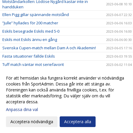
Motståndarkollen: Lödöse Nygård kastar inte in
2023-06-08 10:10
handduken
Ellen Pigg gillar spännande motstånd
2023-06-07 22:32
”Julle” hyllades för 200 matcher
2023-06-06 16:03
Eskils besegrade Eskils med 5-0
2023-06-06 16:00
Eskils mot Eskils ännu en gång
2023-06-06 00:30
Svenska Cupen-match mellan Dam A och Akademin!
2023-06-05 17:16
Fasta situationer fällde Eskils
2023-06-03 19:55
Tuff match väntar mot seriefavorit
2023-06-02 11:04
Motståndarkollen: Hårdsatsande Halmia med 14
2023-06-01 09:50
nyförvärv
För att hemsidan ska fungera korrekt använder vi nödvändiga
cookies från SportAdmin. Dessa går inte att stänga av.
”Aggi” närmar sig toppformen
2023-05-30 21:51
Föreningen kan också använda frivilliga cookies, t.ex. för
IS Halmia - Eskilsminne IF
2023-05-30 10:56
statistik eller marknadsföring. Du väljer själv om du vill
acceptera dessa.
Alma Bertilssons hat trick sänkte Mariebo
2023-05-27 19:38
Anpassa dina val
Motståndarkollen: Mariebo IK satsar på egna talanger
2023-05-23 19:33
Eskilsminne IF - Mariebo IK
2023-05-23 14:58
Acceptera nödvändiga
Acceptera alla
Alma inne på femte paret fotbollsskor
2023-05-23 11:42