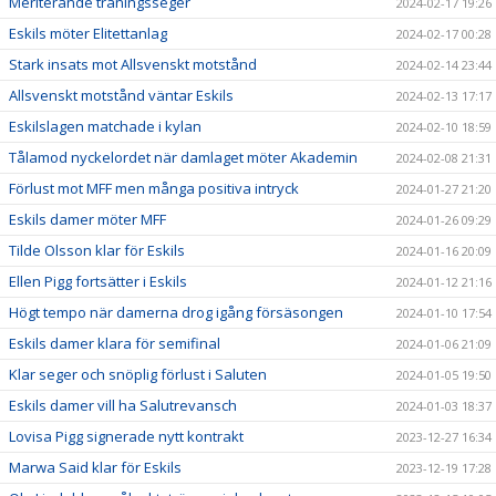
Meriterande träningsseger
2024-02-17 19:26
Eskils möter Elitettanlag
2024-02-17 00:28
Stark insats mot Allsvenskt motstånd
2024-02-14 23:44
Allsvenskt motstånd väntar Eskils
2024-02-13 17:17
Eskilslagen matchade i kylan
2024-02-10 18:59
Tålamod nyckelordet när damlaget möter Akademin
2024-02-08 21:31
Förlust mot MFF men många positiva intryck
2024-01-27 21:20
Eskils damer möter MFF
2024-01-26 09:29
Tilde Olsson klar för Eskils
2024-01-16 20:09
Ellen Pigg fortsätter i Eskils
2024-01-12 21:16
Högt tempo när damerna drog igång försäsongen
2024-01-10 17:54
Eskils damer klara för semifinal
2024-01-06 21:09
Klar seger och snöplig förlust i Saluten
2024-01-05 19:50
Eskils damer vill ha Salutrevansch
2024-01-03 18:37
Lovisa Pigg signerade nytt kontrakt
2023-12-27 16:34
Marwa Said klar för Eskils
2023-12-19 17:28