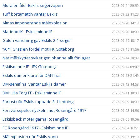
Moralen åter Eskils segervapen
2023-09-24 20:59
Tuff bortamatch väntar Eskils
2023-09-22 11:23
Almas imponerande målexplosion
2023-09-20 14:18
Mariebo IK - Eskilsminne IF
2023-09-20 10:00
Galen vändning gav Eskils 2-1-seger
2023-09-17 18:17
”AP”: Gräs en fördel mot IFK Göteborg
2023-09-15 11:56
När målskyttet sviker ger Johanna allt för laget
2023-09-14 20:09
Eskilsminne IF - IFK Göteborg
2023-09-14 09:47
Eskils damer klara för DM-final
2023-09-13 21:49
DM-semifinal väntar Eskils damer
2023-09-12 14:58
DM: Lilla Torg FF - Eskilsminne IF
2023-09-11 18:03
Förlust när Eskils tappade 3-1-ledning
2023-09-09 18:09
Försvarsspelet nyckeln mot Rosengård 1917
2023-09-08 14:56
Eskilsback möter gärna Rosengård
2023-09-06 10:06
FC Rosengård 1917 - Eskilsminne IF
2023-09-04 16:51
Målexplosion när Eskils vann
2023-09-03 19:10