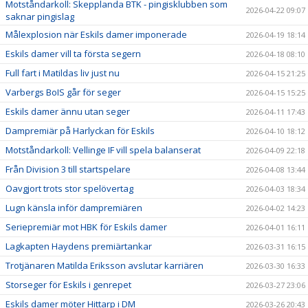
Motståndarkoll: Skepplanda BTK - pingisklubben som
2026-04-22 09:07
saknar pingislag
Målexplosion när Eskils damer imponerade
2026-04-19 18:14
Eskils damer vill ta första segern
2026-04-18 08:10
Full fart i Matildas liv just nu
2026-04-15 21:25
Varbergs BoIS går för seger
2026-04-15 15:25
Eskils damer ännu utan seger
2026-04-11 17:43
Dampremiär på Harlyckan för Eskils
2026-04-10 18:12
Motståndarkoll: Vellinge IF vill spela balanserat
2026-04-09 22:18
Från Division 3 till startspelare
2026-04-08 13:44
Oavgjort trots stor spelövertag
2026-04-03 18:34
Lugn känsla inför dampremiären
2026-04-02 14:23
Seriepremiär mot HBK för Eskils damer
2026-04-01 16:11
Lagkapten Haydens premiärtankar
2026-03-31 16:15
Trotjänaren Matilda Eriksson avslutar karriären
2026-03-30 16:33
Storseger för Eskils i genrepet
2026-03-27 23:06
Eskils damer möter Hittarp i DM
2026-03-26 20:43