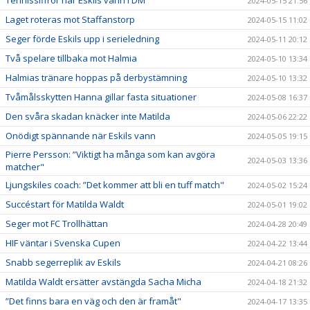
2024-05-15 21:56
Laget roteras mot Staffanstorp
2024-05-15 11:02
Seger förde Eskils upp i serieledning
2024-05-11 20:12
Två spelare tillbaka mot Halmia
2024-05-10 13:34
Halmias tränare hoppas på derbystämning
2024-05-10 13:32
Tvåmålsskytten Hanna gillar fasta situationer
2024-05-08 16:37
Den svåra skadan knäcker inte Matilda
2024-05-06 22:22
Onödigt spännande när Eskils vann
2024-05-05 19:15
Pierre Persson: ”Viktigt ha många som kan avgöra
2024-05-03 13:36
matcher"
Ljungskiles coach: ”Det kommer att bli en tuff match"
2024-05-02 15:24
Succéstart för Matilda Waldt
2024-05-01 19:02
Seger mot FC Trollhättan
2024-04-28 20:49
HIF väntar i Svenska Cupen
2024-04-22 13:44
Snabb segerreplik av Eskils
2024-04-21 08:26
Matilda Waldt ersätter avstängda Sacha Micha
2024-04-18 21:32
”Det finns bara en väg och den är framåt"
2024-04-17 13:35