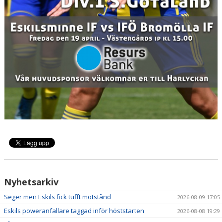
Nyhetsarkiv
Seger men Eskils fick tufft motstånd
2026-08-09 17:05
Eskils poweranfallare taggad inför höststarten
2026-08-08 19:29