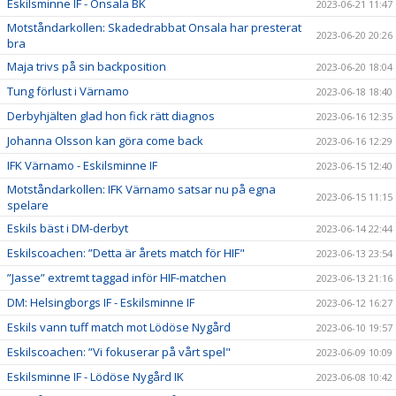
Eskilsminne IF - Onsala BK
2023-06-21 11:47
Motståndarkollen: Skadedrabbat Onsala har presterat
2023-06-20 20:26
bra
Maja trivs på sin backposition
2023-06-20 18:04
Tung förlust i Värnamo
2023-06-18 18:40
Derbyhjälten glad hon fick rätt diagnos
2023-06-16 12:35
Johanna Olsson kan göra come back
2023-06-16 12:29
IFK Värnamo - Eskilsminne IF
2023-06-15 12:40
Motståndarkollen: IFK Värnamo satsar nu på egna
2023-06-15 11:15
spelare
Eskils bäst i DM-derbyt
2023-06-14 22:44
Eskilscoachen: ”Detta är årets match för HIF"
2023-06-13 23:54
”Jasse” extremt taggad inför HIF-matchen
2023-06-13 21:16
DM: Helsingborgs IF - Eskilsminne IF
2023-06-12 16:27
Eskils vann tuff match mot Lödöse Nygård
2023-06-10 19:57
Eskilscoachen: ”Vi fokuserar på vårt spel"
2023-06-09 10:09
Eskilsminne IF - Lödöse Nygård IK
2023-06-08 10:42