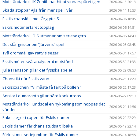
Motståndarkoll: IK Zenith har hittat vinnarspåret igen
2026-06-13 20:13
Skada stoppar Ajla från mer spel i vår
2026-06-11 16:53
Eskils chanslöst mot Örgryte IS
2026-06-06 18:05
Eskils möter erfaret topplag
2026-06-05 14:51
Motståndarkoll: ÖIS utmanar om seriesegern
2026-06-05 14:43
Det slår gnistor om ”Järvens” spel
2026-06-03 08:48
Två drömmål gav rättvis seger
2026-05-31 17:57
Eskils möter svåranalyserat motstånd
2026-05-30 21:33
Julia Fransson gillar det fysiska spelet
2026-05-29 08:53
Chansrikt när Eskils vann
2026-05-23 17:20
Eskilscoachen: ”Vi måste få fart på bollen ”
2026-05-22 17:23
Annika Loumaranta gillar hård konkurrens
2026-05-22 09:19
Motståndarkoll: Lindsdal en nykomling som hoppas det
2026-05-21 14:56
vänder
Enkel seger i cupen för Eskils damer
2026-05-20 22:29
Eskils damer får chans studsa tillbaka
2026-05-19 22:14
Förlust mot seriejumbon för Eskils damer
2026-05-14 18:55