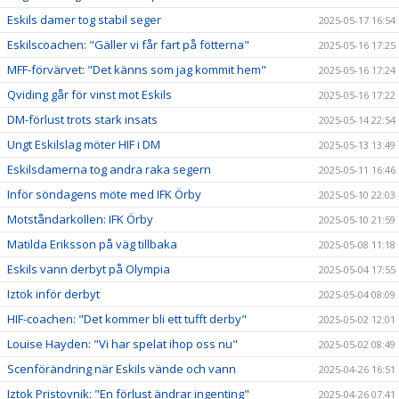
Eskils damer tog stabil seger
2025-05-17 16:54
Eskilscoachen: "Gäller vi får fart på fötterna"
2025-05-16 17:25
MFF-förvärvet: "Det känns som jag kommit hem"
2025-05-16 17:24
Qviding går för vinst mot Eskils
2025-05-16 17:22
DM-förlust trots stark insats
2025-05-14 22:54
Ungt Eskilslag möter HIF i DM
2025-05-13 13:49
Eskilsdamerna tog andra raka segern
2025-05-11 16:46
Inför söndagens möte med IFK Örby
2025-05-10 22:03
Motståndarkollen: IFK Örby
2025-05-10 21:59
Matilda Eriksson på väg tillbaka
2025-05-08 11:18
Eskils vann derbyt på Olympia
2025-05-04 17:55
Iztok inför derbyt
2025-05-04 08:09
HIF-coachen: "Det kommer bli ett tufft derby"
2025-05-02 12:01
Louise Hayden: "Vi har spelat ihop oss nu"
2025-05-02 08:49
Scenförändring när Eskils vände och vann
2025-04-26 16:51
Iztok Pristovnik: "En förlust ändrar ingenting"
2025-04-26 07:41