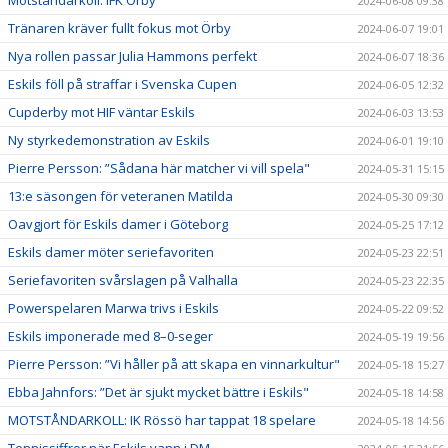
2024-06-08 09:38
Tränaren kräver fullt fokus mot Örby
2024-06-07 19:01
Nya rollen passar Julia Hammons perfekt
2024-06-07 18:36
Eskils föll på straffar i Svenska Cupen
2024-06-05 12:32
Cupderby mot HIF väntar Eskils
2024-06-03 13:53
Ny styrkedemonstration av Eskils
2024-06-01 19:10
Pierre Persson: ”Sådana här matcher vi vill spela"
2024-05-31 15:15
13:e säsongen för veteranen Matilda
2024-05-30 09:30
Oavgjort för Eskils damer i Göteborg
2024-05-25 17:12
Eskils damer möter seriefavoriten
2024-05-23 22:51
Seriefavoriten svårslagen på Valhalla
2024-05-23 22:35
Powerspelaren Marwa trivs i Eskils
2024-05-22 09:52
Eskils imponerade med 8–0-seger
2024-05-19 19:56
Pierre Persson: ”Vi håller på att skapa en vinnarkultur"
2024-05-18 15:27
Ebba Jahnfors: ”Det är sjukt mycket bättre i Eskils"
2024-05-18 14:58
MOTSTÅNDARKOLL: IK Rössö har tappat 18 spelare
2024-05-18 14:56
Tennissiffror när Eskils vann i DM