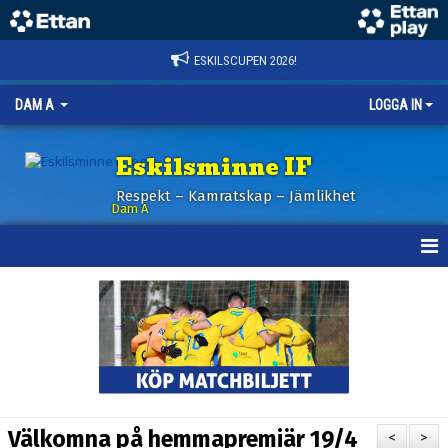
ESKILSCUPEN 2026!
DAM A
LOGGA IN
Eskilsminne IF
Respekt – Kamratskap – Jämlikhet
Dam A
HEM
NYHETER
KALENDER
TRUPPEN
Välkomna på hemmapremiär 19/4
<
>