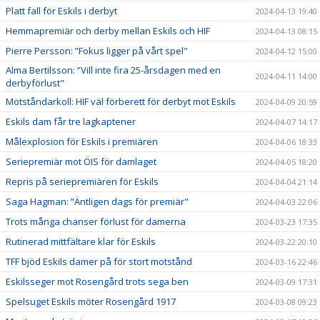
Platt fall för Eskils i derbyt
2024-04-13 19:40
Hemmapremiär och derby mellan Eskils och HIF
2024-04-13 08:15
Pierre Persson: ”Fokus ligger på vårt spel"
2024-04-12 15:00
Alma Bertilsson: ”Vill inte fira 25-årsdagen med en
2024-04-11 14:00
derbyförlust"
Motståndarkoll: HIF väl förberett för derbyt mot Eskils
2024-04-09 20:59
Eskils dam får tre lagkaptener
2024-04-07 14:17
Målexplosion för Eskils i premiären
2024-04-06 18:33
Seriepremiär mot ÖIS för damlaget
2024-04-05 18:20
Repris på seriepremiären för Eskils
2024-04-04 21:14
Saga Hagman: ”Äntligen dags för premiär"
2024-04-03 22:06
Trots många chanser förlust för damerna
2024-03-23 17:35
Rutinerad mittfältare klar för Eskils
2024-03-22 20:10
TFF bjöd Eskils damer på för stort motstånd
2024-03-16 22:46
Eskilsseger mot Rosengård trots sega ben
2024-03-09 17:31
Spelsuget Eskils möter Rosengård 1917
2024-03-08 09:23