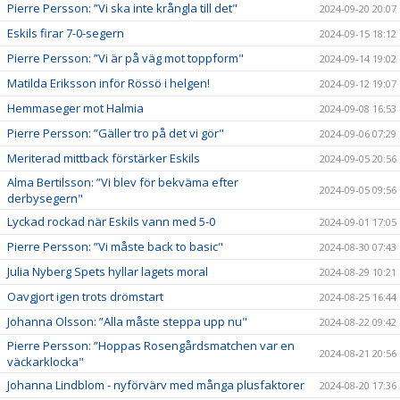
Pierre Persson: ”Vi ska inte krångla till det"
2024-09-20 20:07
Eskils firar 7-0-segern
2024-09-15 18:12
Pierre Persson: ”Vi är på väg mot toppform"
2024-09-14 19:02
Matilda Eriksson inför Rössö i helgen!
2024-09-12 19:07
Hemmaseger mot Halmia
2024-09-08 16:53
Pierre Persson: ”Gäller tro på det vi gör"
2024-09-06 07:29
Meriterad mittback förstärker Eskils
2024-09-05 20:56
Alma Bertilsson: ”Vi blev för bekväma efter
2024-09-05 09:56
derbysegern"
Lyckad rockad när Eskils vann med 5-0
2024-09-01 17:05
Pierre Persson: ”Vi måste back to basic"
2024-08-30 07:43
Julia Nyberg Spets hyllar lagets moral
2024-08-29 10:21
Oavgjort igen trots drömstart
2024-08-25 16:44
Johanna Olsson: ”Alla måste steppa upp nu"
2024-08-22 09:42
Pierre Persson: ”Hoppas Rosengårdsmatchen var en
2024-08-21 20:56
väckarklocka"
Johanna Lindblom - nyförvärv med många plusfaktorer
2024-08-20 17:36