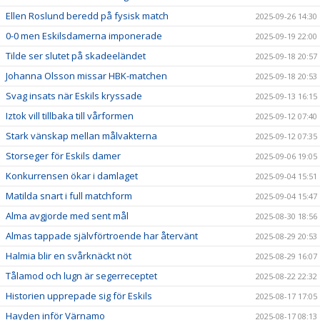
Ellen Roslund beredd på fysisk match
2025-09-26 14:30
0-0 men Eskilsdamerna imponerade
2025-09-19 22:00
Tilde ser slutet på skadeeländet
2025-09-18 20:57
Johanna Olsson missar HBK-matchen
2025-09-18 20:53
Svag insats när Eskils kryssade
2025-09-13 16:15
Iztok vill tillbaka till vårformen
2025-09-12 07:40
Stark vänskap mellan målvakterna
2025-09-12 07:35
Storseger för Eskils damer
2025-09-06 19:05
Konkurrensen ökar i damlaget
2025-09-04 15:51
Matilda snart i full matchform
2025-09-04 15:47
Alma avgjorde med sent mål
2025-08-30 18:56
Almas tappade självförtroende har återvänt
2025-08-29 20:53
Halmia blir en svårknäckt nöt
2025-08-29 16:07
Tålamod och lugn är segerreceptet
2025-08-22 22:32
Historien upprepade sig för Eskils
2025-08-17 17:05
Hayden inför Värnamo
2025-08-17 08:13