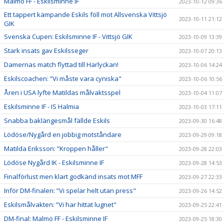
Malmö FF - Eskilsminne IF
2023-10-12 09:36
Ett tappert kämpande Eskils föll mot Allsvenska Vittsjö
2023-10-11 21:12
GIK
Svenska Cupen: Eskilsminne IF - Vittsjö GIK
2023-10-09 13:39
Stark insats gav Eskilsseger
2023-10-07 20:13
Damernas match flyttad till Harlyckan!
2023-10-06 14:24
Eskilscoachen: ”Vi måste vara cyniska"
2023-10-06 10:56
Åren i USA lyfte Matildas målvaktsspel
2023-10-04 11:07
Eskilsminne IF - IS Halmia
2023-10-03 17:11
Snabba baklängesmål fällde Eskils
2023-09-30 16:48
Lödöse/Nygård en jobbig motståndare
2023-09-29 09:18
Matilda Eriksson: ”Kroppen håller"
2023-09-28 22:03
Lödöse Nygård IK - Eskilsminne IF
2023-09-28 14:53
Finalförlust men klart godkänd insats mot MFF
2023-09-27 22:33
Inför DM-finalen: ”Vi spelar helt utan press"
2023-09-26 14:52
Eskilsmålvakten: ”Vi har hittat lugnet"
2023-09-25 22:41
DM-final: Malmö FF - Eskilsminne IF
2023-09-25 18:30