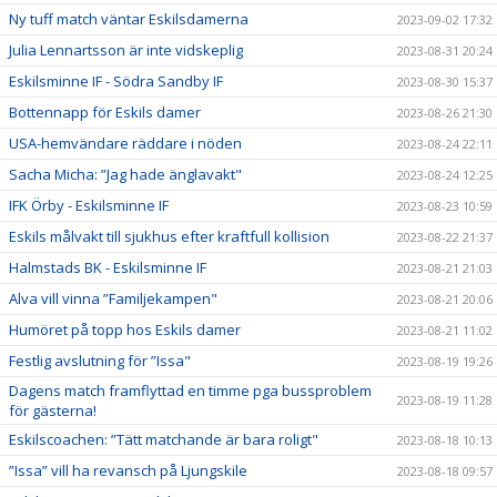
Ny tuff match väntar Eskilsdamerna
2023-09-02 17:32
Julia Lennartsson är inte vidskeplig
2023-08-31 20:24
Eskilsminne IF - Södra Sandby IF
2023-08-30 15:37
Bottennapp för Eskils damer
2023-08-26 21:30
USA-hemvändare räddare i nöden
2023-08-24 22:11
Sacha Micha: ”Jag hade änglavakt"
2023-08-24 12:25
IFK Örby - Eskilsminne IF
2023-08-23 10:59
Eskils målvakt till sjukhus efter kraftfull kollision
2023-08-22 21:37
Halmstads BK - Eskilsminne IF
2023-08-21 21:03
Alva vill vinna ”Familjekampen"
2023-08-21 20:06
Humöret på topp hos Eskils damer
2023-08-21 11:02
Festlig avslutning för ”Issa"
2023-08-19 19:26
Dagens match framflyttad en timme pga bussproblem
2023-08-19 11:28
för gästerna!
Eskilscoachen: ”Tätt matchande är bara roligt"
2023-08-18 10:13
”Issa” vill ha revansch på Ljungskile
2023-08-18 09:57