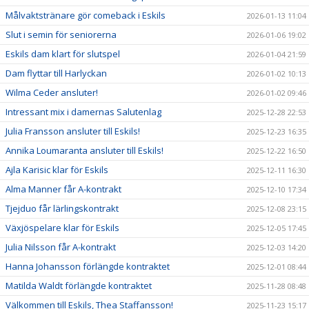
Målvaktstränare gör comeback i Eskils
2026-01-13 11:04
Slut i semin för seniorerna
2026-01-06 19:02
Eskils dam klart för slutspel
2026-01-04 21:59
Dam flyttar till Harlyckan
2026-01-02 10:13
Wilma Ceder ansluter!
2026-01-02 09:46
Intressant mix i damernas Salutenlag
2025-12-28 22:53
Julia Fransson ansluter till Eskils!
2025-12-23 16:35
Annika Loumaranta ansluter till Eskils!
2025-12-22 16:50
Ajla Karisic klar för Eskils
2025-12-11 16:30
Alma Manner får A-kontrakt
2025-12-10 17:34
Tjejduo får lärlingskontrakt
2025-12-08 23:15
Växjöspelare klar för Eskils
2025-12-05 17:45
Julia Nilsson får A-kontrakt
2025-12-03 14:20
Hanna Johansson förlängde kontraktet
2025-12-01 08:44
Matilda Waldt förlängde kontraktet
2025-11-28 08:48
Välkommen till Eskils, Thea Staffansson!
2025-11-23 15:17