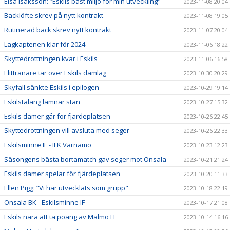
Elsa Isaksson: ”Eskils bäst miljö för min utveckling"
2023-11-08 20:04
Backlöfte skrev på nytt kontrakt
2023-11-08 19:05
Rutinerad back skrev nytt kontrakt
2023-11-07 20:04
Lagkaptenen klar för 2024
2023-11-06 18:22
Skyttedrottningen kvar i Eskils
2023-11-06 16:58
Elittränare tar över Eskils damlag
2023-10-30 20:29
Skyfall sänkte Eskils i epilogen
2023-10-29 19:14
Eskilstalang lämnar stan
2023-10-27 15:32
Eskils damer går för fjärdeplatsen
2023-10-26 22:45
Skyttedrottningen vill avsluta med seger
2023-10-26 22:33
Eskilsminne IF - IFK Värnamo
2023-10-23 12:23
Säsongens bästa bortamatch gav seger mot Onsala
2023-10-21 21:24
Eskils damer spelar för fjärdeplatsen
2023-10-20 11:33
Ellen Pigg: ”Vi har utvecklats som grupp"
2023-10-18 22:19
Onsala BK - Eskilsminne IF
2023-10-17 21:08
Eskils nära att ta poäng av Malmö FF
2023-10-14 16:16