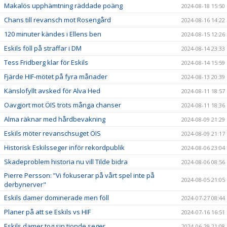
Makalös upphämtning räddade poäng
2024-08-18 15:50
Chans till revansch mot Rosengård
2024-08-16 14:22
120 minuter kändes i Ellens ben
2024-08-15 12:26
Eskils föll på straffar i DM
2024-08-14 23:33
Tess Fridberg klar för Eskils
2024-08-14 15:59
Fjärde HIF-mötet på fyra månader
2024-08-13 20:39
Känslofyllt avsked för Alva Hed
2024-08-11 18:57
Oavgjort mot ÖIS trots många chanser
2024-08-11 18:36
Alma räknar med hårdbevakning
2024-08-09 21:29
Eskils möter revanschsuget ÖIS
2024-08-09 21:17
Historisk Eskilsseger inför rekordpublik
2024-08-06 23:04
Skadeproblem historia nu vill Tilde bidra
2024-08-06 08:56
Pierre Persson: ”Vi fokuserar på vårt spel inte på
2024-08-05 21:05
derbynerver"
Eskils damer dominerade men föll
2024-07-27 08:44
Planer på att se Eskils vs HIF
2024-07-16 16:51
Eskils damer tog sin tionde seger
2024-06-29 21:08