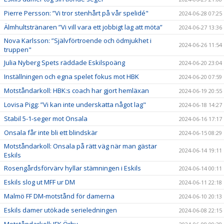
Pierre Persson: ”Vi tror stenhårt på vår spelidé"
2024-06-28 07:25
Älmhultstränaren ”Vi vill vara ett jobbigt lag att möta”
2024-06-27 13:36
Nova Karlsson: ”Självförtroende och ödmjukhet i
2024-06-26 11:54
truppen"
Julia Nyberg Spets räddade Eskilspoäng
2024-06-20 23:04
Inställningen och egna spelet fokus mot HBK
2024-06-20 07:59
Motståndarkoll: HBK:s coach har gjort hemläxan
2024-06-19 20:55
Lovisa Pigg: ”Vi kan inte underskatta något lag"
2024-06-18 14:27
Stabil 5-1-seger mot Onsala
2024-06-16 17:17
Onsala får inte bli ett blindskär
2024-06-15 08:29
Motståndarkoll: Onsala på rätt väg när man gästar
2024-06-14 19:11
Eskils
Rosengårdsförvärv hyllar stämningen i Eskils
2024-06-14 00:11
Eskils slog ut MFF ur DM
2024-06-11 22:18
Malmö FF DM-motstånd för damerna
2024-06-10 20:13
Eskils damer utökade serieledningen
2024-06-08 22:15
Motståndarkoll: IFK Örby