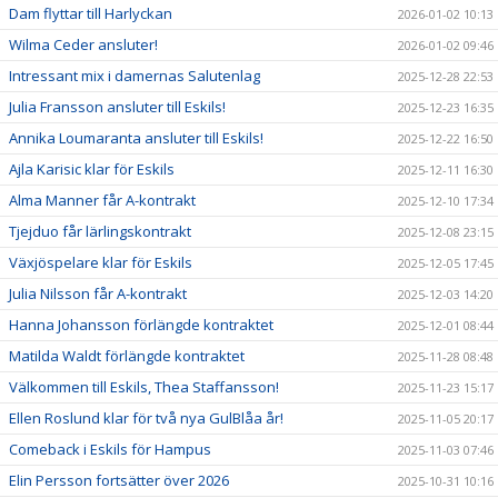
Dam flyttar till Harlyckan
2026-01-02 10:13
Wilma Ceder ansluter!
2026-01-02 09:46
Intressant mix i damernas Salutenlag
2025-12-28 22:53
Julia Fransson ansluter till Eskils!
2025-12-23 16:35
Annika Loumaranta ansluter till Eskils!
2025-12-22 16:50
Ajla Karisic klar för Eskils
2025-12-11 16:30
Alma Manner får A-kontrakt
2025-12-10 17:34
Tjejduo får lärlingskontrakt
2025-12-08 23:15
Växjöspelare klar för Eskils
2025-12-05 17:45
Julia Nilsson får A-kontrakt
2025-12-03 14:20
Hanna Johansson förlängde kontraktet
2025-12-01 08:44
Matilda Waldt förlängde kontraktet
2025-11-28 08:48
Välkommen till Eskils, Thea Staffansson!
2025-11-23 15:17
Ellen Roslund klar för två nya GulBlåa år!
2025-11-05 20:17
Comeback i Eskils för Hampus
2025-11-03 07:46
Elin Persson fortsätter över 2026
2025-10-31 10:16