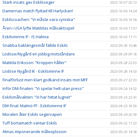
Stark insats gav Eskilsseger
2023-10-07 20:13
Damernas match flyttad till Harlyckan!
2023-10-06 14:24
Eskilscoachen: ”Vi måste vara cyniska"
2023-10-06 10:56
Åren i USA lyfte Matildas målvaktsspel
2023-10-04 11:07
Eskilsminne IF - IS Halmia
2023-10-03 17:11
Snabba baklängesmål fällde Eskils
2023-09-30 16:48
Lödöse/Nygård en jobbig motståndare
2023-09-29 09:18
Matilda Eriksson: ”Kroppen håller"
2023-09-28 22:03
Lödöse Nygård IK - Eskilsminne IF
2023-09-28 14:53
Finalförlust men klart godkänd insats mot MFF
2023-09-27 22:33
Inför DM-finalen: ”Vi spelar helt utan press"
2023-09-26 14:52
Eskilsmålvakten: ”Vi har hittat lugnet"
2023-09-25 22:41
DM-final: Malmö FF - Eskilsminne IF
2023-09-25 18:30
Moralen åter Eskils segervapen
2023-09-24 20:59
Tuff bortamatch väntar Eskils
2023-09-22 11:23
Almas imponerande målexplosion
2023-09-20 14:18