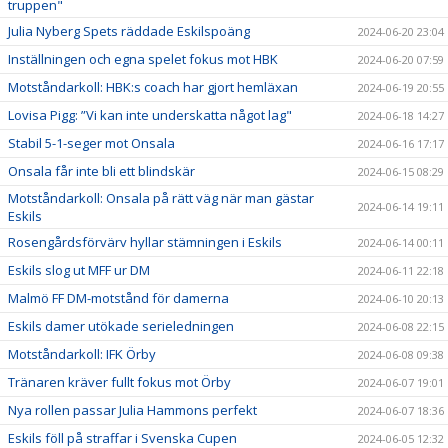
truppen"
Julia Nyberg Spets räddade Eskilspoäng
2024-06-20 23:04
Inställningen och egna spelet fokus mot HBK
2024-06-20 07:59
Motståndarkoll: HBK:s coach har gjort hemläxan
2024-06-19 20:55
Lovisa Pigg: ”Vi kan inte underskatta något lag"
2024-06-18 14:27
Stabil 5-1-seger mot Onsala
2024-06-16 17:17
Onsala får inte bli ett blindskär
2024-06-15 08:29
Motståndarkoll: Onsala på rätt väg när man gästar
2024-06-14 19:11
Eskils
Rosengårdsförvärv hyllar stämningen i Eskils
2024-06-14 00:11
Eskils slog ut MFF ur DM
2024-06-11 22:18
Malmö FF DM-motstånd för damerna
2024-06-10 20:13
Eskils damer utökade serieledningen
2024-06-08 22:15
Motståndarkoll: IFK Örby
2024-06-08 09:38
Tränaren kräver fullt fokus mot Örby
2024-06-07 19:01
Nya rollen passar Julia Hammons perfekt
2024-06-07 18:36
Eskils föll på straffar i Svenska Cupen
2024-06-05 12:32