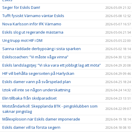
Seger för Eskils Dam!
2026-05-09 21:32
Tufft fysiskt Värnamo väntar Eskils
2026-05-08 12:52
Nova Karlsson inför IFK Värnamo
2026-05-07 16:57
Eskils slog ut regerande mästarna
2026-05-06 21:54
Ung trupp mot HIF i DM
2026-05-05 22:00
Sanna räddade derbypoäng i sista sparken
2026-05-02 18:14
Eskilscoachen: ”Vi måste våga vinna”
2026-04-30 12:56
Eskils landslagstjej: ”Vi ska vara ett jobbigt lag att möta”
2026-04-29 20:08
HIF vill behålla segersviten på Harlyckan
2026-04-29 09:46
Eskils damer vann på svårspelad plan
2026-04-25 18:24
Iztok vill inte se någon underskattning
2026-04-24 14:32
Elin tillbaka från skidparadiset
2026-04-23 13:51
Motståndarkoll: Skepplanda BTK - pingisklubben som
2026-04-22 09:07
saknar pingislag
Målexplosion när Eskils damer imponerade
2026-04-19 18:14
Eskils damer vill ta första segern
2026-04-18 08:10