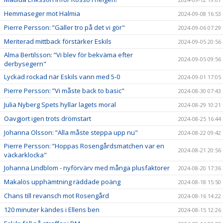
Hemmaseger mot Halmia
2024-09-08 16:53
Pierre Persson: ”Gäller tro på det vi gör"
2024-09-06 07:29
Meriterad mittback förstärker Eskils
2024-09-05 20:56
Alma Bertilsson: ”Vi blev för bekväma efter
2024-09-05 09:56
derbysegern"
Lyckad rockad när Eskils vann med 5-0
2024-09-01 17:05
Pierre Persson: ”Vi måste back to basic"
2024-08-30 07:43
Julia Nyberg Spets hyllar lagets moral
2024-08-29 10:21
Oavgjort igen trots drömstart
2024-08-25 16:44
Johanna Olsson: ”Alla måste steppa upp nu"
2024-08-22 09:42
Pierre Persson: ”Hoppas Rosengårdsmatchen var en
2024-08-21 20:56
väckarklocka"
Johanna Lindblom - nyförvärv med många plusfaktorer
2024-08-20 17:36
Makalös upphämtning räddade poäng
2024-08-18 15:50
Chans till revansch mot Rosengård
2024-08-16 14:22
120 minuter kändes i Ellens ben
2024-08-15 12:26