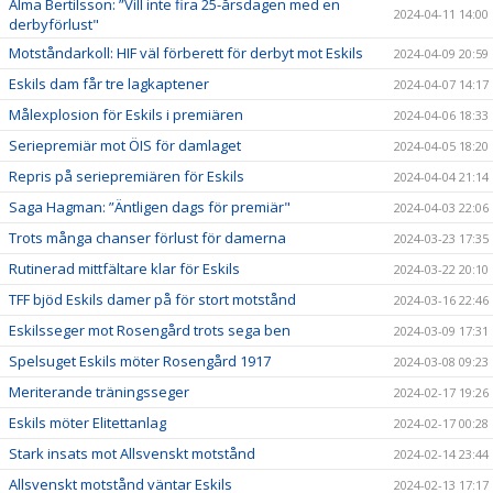
Alma Bertilsson: ”Vill inte fira 25-årsdagen med en
2024-04-11 14:00
derbyförlust"
Motståndarkoll: HIF väl förberett för derbyt mot Eskils
2024-04-09 20:59
Eskils dam får tre lagkaptener
2024-04-07 14:17
Målexplosion för Eskils i premiären
2024-04-06 18:33
Seriepremiär mot ÖIS för damlaget
2024-04-05 18:20
Repris på seriepremiären för Eskils
2024-04-04 21:14
Saga Hagman: ”Äntligen dags för premiär"
2024-04-03 22:06
Trots många chanser förlust för damerna
2024-03-23 17:35
Rutinerad mittfältare klar för Eskils
2024-03-22 20:10
TFF bjöd Eskils damer på för stort motstånd
2024-03-16 22:46
Eskilsseger mot Rosengård trots sega ben
2024-03-09 17:31
Spelsuget Eskils möter Rosengård 1917
2024-03-08 09:23
Meriterande träningsseger
2024-02-17 19:26
Eskils möter Elitettanlag
2024-02-17 00:28
Stark insats mot Allsvenskt motstånd
2024-02-14 23:44
Allsvenskt motstånd väntar Eskils
2024-02-13 17:17