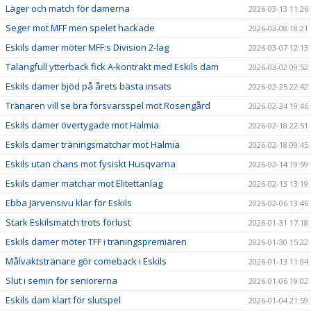
Läger och match för damerna
2026-03-13 11:26
Seger mot MFF men spelet hackade
2026-03-08 18:21
Eskils damer möter MFF:s Division 2-lag
2026-03-07 12:13
Talangfull ytterback fick A-kontrakt med Eskils dam
2026-03-02 09:52
Eskils damer bjöd på årets bästa insats
2026-02-25 22:42
Tränaren vill se bra försvarsspel mot Rosengård
2026-02-24 19:46
Eskils damer övertygade mot Halmia
2026-02-18 22:51
Eskils damer träningsmatchar mot Halmia
2026-02-18 09:45
Eskils utan chans mot fysiskt Husqvarna
2026-02-14 19:59
Eskils damer matchar mot Elitettanlag
2026-02-13 13:19
Ebba Järvensivu klar för Eskils
2026-02-06 13:46
Stark Eskilsmatch trots förlust
2026-01-31 17:18
Eskils damer möter TFF i träningspremiären
2026-01-30 15:22
Målvaktstränare gör comeback i Eskils
2026-01-13 11:04
Slut i semin för seniorerna
2026-01-06 19:02
Eskils dam klart för slutspel
2026-01-04 21:59