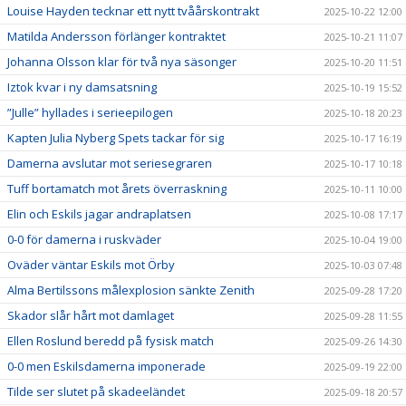
Louise Hayden tecknar ett nytt tvåårskontrakt
2025-10-22 12:00
Matilda Andersson förlänger kontraktet
2025-10-21 11:07
Johanna Olsson klar för två nya säsonger
2025-10-20 11:51
Iztok kvar i ny damsatsning
2025-10-19 15:52
”Julle” hyllades i serieepilogen
2025-10-18 20:23
Kapten Julia Nyberg Spets tackar för sig
2025-10-17 16:19
Damerna avslutar mot seriesegraren
2025-10-17 10:18
Tuff bortamatch mot årets överraskning
2025-10-11 10:00
Elin och Eskils jagar andraplatsen
2025-10-08 17:17
0-0 för damerna i ruskväder
2025-10-04 19:00
Oväder väntar Eskils mot Örby
2025-10-03 07:48
Alma Bertilssons målexplosion sänkte Zenith
2025-09-28 17:20
Skador slår hårt mot damlaget
2025-09-28 11:55
Ellen Roslund beredd på fysisk match
2025-09-26 14:30
0-0 men Eskilsdamerna imponerade
2025-09-19 22:00
Tilde ser slutet på skadeeländet
2025-09-18 20:57