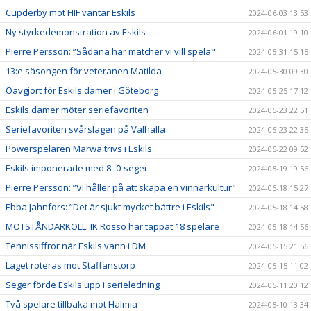
Cupderby mot HIF väntar Eskils
2024-06-03 13:53
Ny styrkedemonstration av Eskils
2024-06-01 19:10
Pierre Persson: ”Sådana här matcher vi vill spela"
2024-05-31 15:15
13:e säsongen för veteranen Matilda
2024-05-30 09:30
Oavgjort för Eskils damer i Göteborg
2024-05-25 17:12
Eskils damer möter seriefavoriten
2024-05-23 22:51
Seriefavoriten svårslagen på Valhalla
2024-05-23 22:35
Powerspelaren Marwa trivs i Eskils
2024-05-22 09:52
Eskils imponerade med 8–0-seger
2024-05-19 19:56
Pierre Persson: ”Vi håller på att skapa en vinnarkultur"
2024-05-18 15:27
Ebba Jahnfors: ”Det är sjukt mycket bättre i Eskils"
2024-05-18 14:58
MOTSTÅNDARKOLL: IK Rössö har tappat 18 spelare
2024-05-18 14:56
Tennissiffror när Eskils vann i DM
2024-05-15 21:56
Laget roteras mot Staffanstorp
2024-05-15 11:02
Seger förde Eskils upp i serieledning
2024-05-11 20:12
Två spelare tillbaka mot Halmia
2024-05-10 13:34