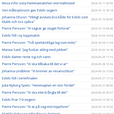
Nova inför sista hemmamatchen mot Halmstad
2024-10-17 20:09
Sen målexplosion gav Eskils segern
2024-10-13 18:14
Johanna Olsson: ”Viktigt avsluta bra både för Eskils som
2024-10-13 09:00
klubb och oss själva"
Pierre Persson: ”Vi vägrar ge slaget förlorat"
2024-10-13 08:46
Eskils föll i ny toppmatch
2024-10-06 19:04
Pierre Persson: "Två spelskickliga lag som möts"
2024-10-04 11:04
Marwa Said: ”Jag fuskar aldrig med jobbet"
2024-10-02 10:18
Eskils damer reste sig och vann
2024-09-29 17:15
Pierre Persson: ”Vi ska tillbaka till det vi är"
2024-09-28 10:36
Johanna Lindblom: ”Vi brinner av revanschlust"
2024-09-26 15:06
Eskils föll i seriefinalen
2024-09-21 17:13
Julia Nyberg Spets: ”Hemmaplan en stor fördel"
2024-09-21 08:00
Pierre Persson: ”Vi ska inte krångla till det"
2024-09-20 20:07
Eskils firar 7-0-segern
2024-09-15 18:12
Pierre Persson: ”Vi är på väg mot toppform"
2024-09-14 19:02
Matilda Eriksson inför Rössö i helgen!
2024-09-12 19:07