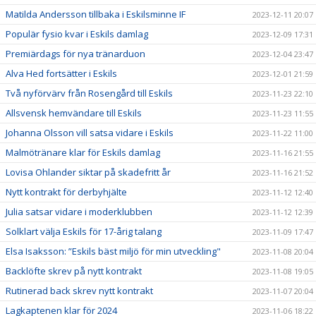
Matilda Andersson tillbaka i Eskilsminne IF
2023-12-11 20:07
Populär fysio kvar i Eskils damlag
2023-12-09 17:31
Premiärdags för nya tränarduon
2023-12-04 23:47
Alva Hed fortsätter i Eskils
2023-12-01 21:59
Två nyförvärv från Rosengård till Eskils
2023-11-23 22:10
Allsvensk hemvändare till Eskils
2023-11-23 11:55
Johanna Olsson vill satsa vidare i Eskils
2023-11-22 11:00
Malmötränare klar för Eskils damlag
2023-11-16 21:55
Lovisa Ohlander siktar på skadefritt år
2023-11-16 21:52
Nytt kontrakt för derbyhjälte
2023-11-12 12:40
Julia satsar vidare i moderklubben
2023-11-12 12:39
Solklart välja Eskils för 17-årig talang
2023-11-09 17:47
Elsa Isaksson: ”Eskils bäst miljö för min utveckling"
2023-11-08 20:04
Backlöfte skrev på nytt kontrakt
2023-11-08 19:05
Rutinerad back skrev nytt kontrakt
2023-11-07 20:04
Lagkaptenen klar för 2024
2023-11-06 18:22