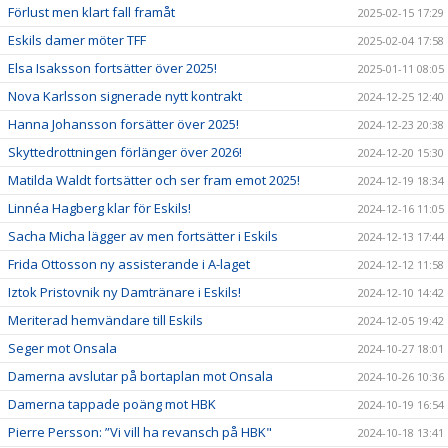
Förlust men klart fall framåt
2025-02-15 17:29
Eskils damer möter TFF
2025-02-04 17:58
Elsa Isaksson fortsätter över 2025!
2025-01-11 08:05
Nova Karlsson signerade nytt kontrakt
2024-12-25 12:40
Hanna Johansson forsätter över 2025!
2024-12-23 20:38
Skyttedrottningen förlänger över 2026!
2024-12-20 15:30
Matilda Waldt fortsätter och ser fram emot 2025!
2024-12-19 18:34
Linnéa Hagberg klar för Eskils!
2024-12-16 11:05
Sacha Micha lägger av men fortsätter i Eskils
2024-12-13 17:44
Frida Ottosson ny assisterande i A-laget
2024-12-12 11:58
Iztok Pristovnik ny Damtränare i Eskils!
2024-12-10 14:42
Meriterad hemvändare till Eskils
2024-12-05 19:42
Seger mot Onsala
2024-10-27 18:01
Damerna avslutar på bortaplan mot Onsala
2024-10-26 10:36
Damerna tappade poäng mot HBK
2024-10-19 16:54
Pierre Persson: ”Vi vill ha revansch på HBK"
2024-10-18 13:41