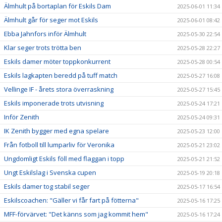
Älmhult på bortaplan för Eskils Dam
2025-06-01 11:34
Älmhult går för seger mot Eskils
2025-06-01 08:42
Ebba Jahnfors inför Älmhult
2025-05-30 22:54
Klar seger trots trötta ben
2025-05-28 22:27
Eskils damer möter toppkonkurrent
2025-05-28 00:54
Eskils lagkapten beredd på tuff match
2025-05-27 16:08
Vellinge IF - årets stora överraskning
2025-05-27 15:45
Eskils imponerade trots utvisning
2025-05-24 17:21
Inför Zenith
2025-05-24 09:31
IK Zenith bygger med egna spelare
2025-05-23 12:00
Från fotboll till lumparliv för Veronika
2025-05-21 23:02
Ungdomligt Eskils föll med flaggan i topp
2025-05-21 21:52
Ungt Eskilslag i Svenska cupen
2025-05-19 20:18
Eskils damer tog stabil seger
2025-05-17 16:54
Eskilscoachen: "Gäller vi får fart på fötterna"
2025-05-16 17:25
MFF-förvärvet: "Det känns som jag kommit hem"
2025-05-16 17:24