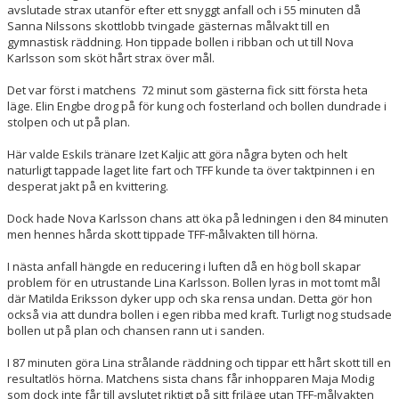
avslutade strax utanför efter ett snyggt anfall och i 55 minuten då
Sanna Nilssons skottlobb tvingade gästernas målvakt till en
gymnastisk räddning. Hon tippade bollen i ribban och ut till Nova
Karlsson som sköt hårt strax över mål.
Det var först i matchens 72 minut som gästerna fick sitt första heta
läge. Elin Engbe drog på för kung och fosterland och bollen dundrade i
stolpen och ut på plan.
Här valde Eskils tränare Izet Kaljic att göra några byten och helt
naturligt tappade laget lite fart och TFF kunde ta över taktpinnen i en
desperat jakt på en kvittering.
Dock hade Nova Karlsson chans att öka på ledningen i den 84 minuten
men hennes hårda skott tippade TFF-målvakten till hörna.
I nästa anfall hängde en reducering i luften då en hög boll skapar
problem för en utrustande Lina Karlsson. Bollen lyras in mot tomt mål
där Matilda Eriksson dyker upp och ska rensa undan. Detta gör hon
också via att dundra bollen i egen ribba med kraft. Turligt nog studsade
bollen ut på plan och chansen rann ut i sanden.
I 87 minuten göra Lina strålande räddning och tippar ett hårt skott till en
resultatlös hörna. Matchens sista chans får inhopparen Maja Modig
som dock inte får till avslutet riktigt på sitt friläge utan TFF-målvakten