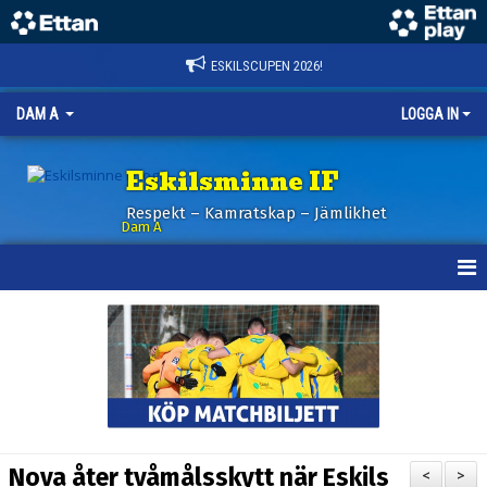
ESKILSCUPEN 2026!
DAM A
LOGGA IN
Eskilsminne IF
Respekt – Kamratskap – Jämlikhet
Dam A
HEM
NYHETER
KALENDER
TRUPPEN
Nova åter tvåmålsskytt när Eskils
<
>