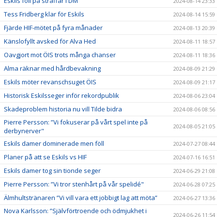
Eskils föll på straffar i DM
2024-08-14 23:33
Tess Fridberg klar för Eskils
2024-08-14 15:59
Fjärde HIF-mötet på fyra månader
2024-08-13 20:39
Känslofyllt avsked för Alva Hed
2024-08-11 18:57
Oavgjort mot ÖIS trots många chanser
2024-08-11 18:36
Alma räknar med hårdbevakning
2024-08-09 21:29
Eskils möter revanschsuget ÖIS
2024-08-09 21:17
Historisk Eskilsseger inför rekordpublik
2024-08-06 23:04
Skadeproblem historia nu vill Tilde bidra
2024-08-06 08:56
Pierre Persson: ”Vi fokuserar på vårt spel inte på
2024-08-05 21:05
derbynerver"
Eskils damer dominerade men föll
2024-07-27 08:44
Planer på att se Eskils vs HIF
2024-07-16 16:51
Eskils damer tog sin tionde seger
2024-06-29 21:08
Pierre Persson: ”Vi tror stenhårt på vår spelidé"
2024-06-28 07:25
Älmhultstränaren ”Vi vill vara ett jobbigt lag att möta”
2024-06-27 13:36
Nova Karlsson: ”Självförtroende och ödmjukhet i
2024-06-26 11:54