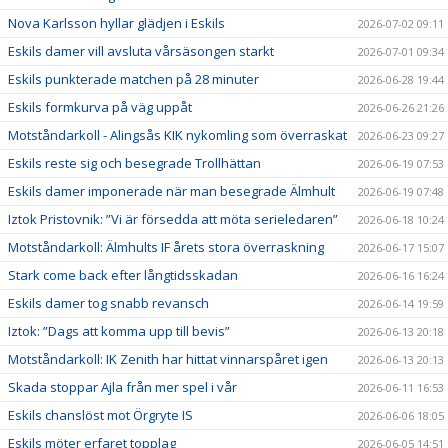
Nova Karlsson hyllar glädjen i Eskils
2026-07-02 09:11
Eskils damer vill avsluta vårsäsongen starkt
2026-07-01 09:34
Eskils punkterade matchen på 28 minuter
2026-06-28 19:44
Eskils formkurva på väg uppåt
2026-06-26 21:26
Motståndarkoll - Alingsås KIK nykomling som överraskat
2026-06-23 09:27
Eskils reste sig och besegrade Trollhättan
2026-06-19 07:53
Eskils damer imponerade när man besegrade Älmhult
2026-06-19 07:48
Iztok Pristovnik: ”Vi är försedda att möta serieledaren”
2026-06-18 10:24
Motståndarkoll: Älmhults IF årets stora överraskning
2026-06-17 15:07
Stark come back efter långtidsskadan
2026-06-16 16:24
Eskils damer tog snabb revansch
2026-06-14 19:59
Iztok: ”Dags att komma upp till bevis”
2026-06-13 20:18
Motståndarkoll: IK Zenith har hittat vinnarspåret igen
2026-06-13 20:13
Skada stoppar Ajla från mer spel i vår
2026-06-11 16:53
Eskils chanslöst mot Örgryte IS
2026-06-06 18:05
Eskils möter erfaret topplag
2026-06-05 14:51