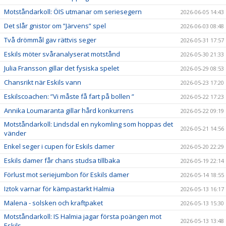
Motståndarkoll: ÖIS utmanar om seriesegern
2026-06-05 14:43
Det slår gnistor om ”Järvens” spel
2026-06-03 08:48
Två drömmål gav rättvis seger
2026-05-31 17:57
Eskils möter svåranalyserat motstånd
2026-05-30 21:33
Julia Fransson gillar det fysiska spelet
2026-05-29 08:53
Chansrikt när Eskils vann
2026-05-23 17:20
Eskilscoachen: ”Vi måste få fart på bollen ”
2026-05-22 17:23
Annika Loumaranta gillar hård konkurrens
2026-05-22 09:19
Motståndarkoll: Lindsdal en nykomling som hoppas det
2026-05-21 14:56
vänder
Enkel seger i cupen för Eskils damer
2026-05-20 22:29
Eskils damer får chans studsa tillbaka
2026-05-19 22:14
Förlust mot seriejumbon för Eskils damer
2026-05-14 18:55
Iztok varnar för kämpastarkt Halmia
2026-05-13 16:17
Malena - solsken och kraftpaket
2026-05-13 15:30
Motståndarkoll: IS Halmia jagar första poängen mot
2026-05-13 13:48
Eskils