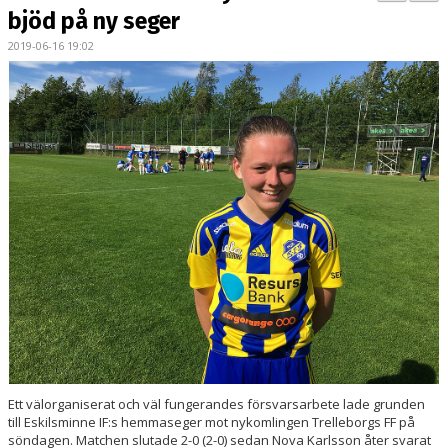
BILDGALLERI
bjöd på ny seger
2019-06-16 19:02
DOKUMENT
KONTAKT
MATCHER
DIV. 1 SÖDRA
DAM AKADEMI - DIVISION 2
Ett välorganiserat och väl fungerandes försvarsarbete lade grunden
till Eskilsminne IF:s hemmaseger mot nykomlingen Trelleborgs FF på
söndagen. Matchen slutade 2-0 (2-0) sedan Nova Karlsson åter svarat