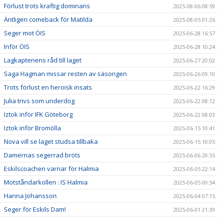
Förlust trots kraftig dominans
2025-08-06 08:59
Äntligen comeback för Matilda
2025-08-05 01:26
Seger mot ÖIS
2025-06-28 16:57
Inför ÖIS
2025-06-28 10:24
Lagkaptenens råd till laget
2025-06-27 20:02
Saga Hagman missar resten av säsongen
2025-06-26 09:10
Trots förlust en heroisk insats
2025-06-22 16:29
Julia trivs som underdog
2025-06-22 08:12
Iztok inför IFK Göteborg
2025-06-22 08:03
Iztok inför Bromölla
2025-06-15 10:41
Nova vill se laget studsa tillbaka
2025-06-15 10:05
Damernas segerrad bröts
2025-06-06 20:55
Eskilscoachen varnar för Halmia
2025-06-05 22:14
Motståndarkollen : IS Halmia
2025-06-05 00:54
Hanna Johansson
2025-06-04 07:15
Seger för Eskils Dam!
2025-06-01 21:39