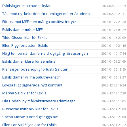
Eskilslagen matchade i kylan
2024-02-10 18:59
Tålamod nyckelordet när damlaget möter Akademin
2024-02-08 21:31
Förlust mot MFF men många positiva intryck
2024-01-27 21:20
Eskils damer möter MFF
2024-01-26 09:29
Tilde Olsson klar för Eskils
2024-01-16 20:09
Ellen Pigg fortsätter i Eskils
2024-01-12 21:16
Högt tempo när damerna drog igång försäsongen
2024-01-10 17:54
Eskils damer klara för semifinal
2024-01-06 21:09
Klar seger och snöplig förlust i Saluten
2024-01-05 19:50
Eskils damer vill ha Salutrevansch
2024-01-03 18:37
Lovisa Pigg signerade nytt kontrakt
2023-12-27 16:34
Marwa Said klar för Eskils
2023-12-19 17:28
Ola Lindahl ny målvaktstränare i damlaget
2023-12-15 10:05
Rutinerad mittback klar för Eskils
2023-12-14 20:09
Sacha Micha: ”För tidigt lägga av"
2023-12-13 20:08
Ellen Lon&#269;ar klar för Eskils
2023-12-11 20:52