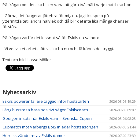
På frågan om det ska bli en vana att göra två mål i varje match sa hon:
- Gärna, det fungerar jättebra för mig nu. Jag fick spela på
yttermittfältet i andra halvlek och då blir det inte lika många chanser
förstås.
På frågan varför det lossnat så för Eskils nu sa hon:
- Vi vet vilket arbetssätt vi ska ha nu och då känns det tryggt.
Text och bild: Lasse Möller
Nyhetsarkiv
Eskils poweranfallare taggad inför höststarten
2026-08-08 19:29
Lång bussresa bara positivt säger Eskilscoach
2026-08-08 09:07
Gedigen insats när Eskils vann i Svenska Cupen
2026-08-06 08:28
Cupmatch mot Varbergs BoIS inleder höstsäsongen
2026-08-03 21:44
Heroisk vändning av Eskils damer
2026-07-02 23:39