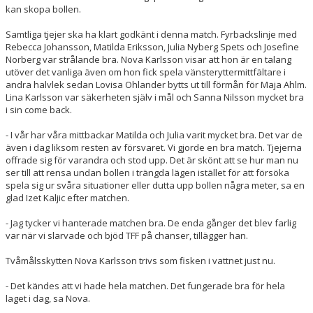
kan skopa bollen.
Samtliga tjejer ska ha klart godkänt i denna match. Fyrbackslinje med
Rebecca Johansson, Matilda Eriksson, Julia Nyberg Spets och Josefine
Norberg var strålande bra. Nova Karlsson visar att hon är en talang
utöver det vanliga även om hon fick spela vänsteryttermittfältare i
andra halvlek sedan Lovisa Ohlander bytts ut till förmån för Maja Ahlm.
Lina Karlsson var säkerheten själv i mål och Sanna Nilsson mycket bra
i sin come back.
- I vår har våra mittbackar Matilda och Julia varit mycket bra. Det var de
även i dag liksom resten av försvaret. Vi gjorde en bra match. Tjejerna
offrade sig för varandra och stod upp. Det är skönt att se hur man nu
ser till att rensa undan bollen i trängda lägen istället för att försöka
spela sig ur svåra situationer eller dutta upp bollen några meter, sa en
glad Izet Kaljic efter matchen.
- Jag tycker vi hanterade matchen bra. De enda gånger det blev farlig
var när vi slarvade och bjöd TFF på chanser, tillägger han.
Tvåmålsskytten Nova Karlsson trivs som fisken i vattnet just nu.
- Det kändes att vi hade hela matchen. Det fungerade bra för hela
laget i dag, sa Nova.