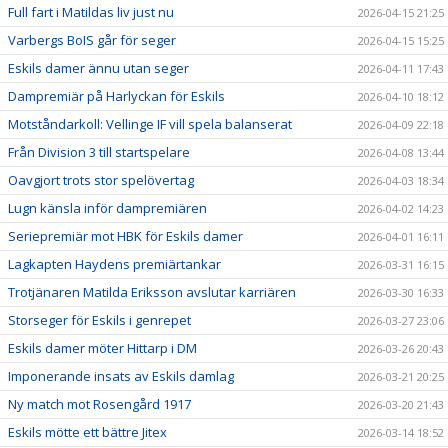
Full fart i Matildas liv just nu
2026-04-15 21:25
Varbergs BoIS går för seger
2026-04-15 15:25
Eskils damer ännu utan seger
2026-04-11 17:43
Dampremiär på Harlyckan för Eskils
2026-04-10 18:12
Motståndarkoll: Vellinge IF vill spela balanserat
2026-04-09 22:18
Från Division 3 till startspelare
2026-04-08 13:44
Oavgjort trots stor spelövertag
2026-04-03 18:34
Lugn känsla inför dampremiären
2026-04-02 14:23
Seriepremiär mot HBK för Eskils damer
2026-04-01 16:11
Lagkapten Haydens premiärtankar
2026-03-31 16:15
Trotjänaren Matilda Eriksson avslutar karriären
2026-03-30 16:33
Storseger för Eskils i genrepet
2026-03-27 23:06
Eskils damer möter Hittarp i DM
2026-03-26 20:43
Imponerande insats av Eskils damlag
2026-03-21 20:25
Ny match mot Rosengård 1917
2026-03-20 21:43
Eskils mötte ett bättre Jitex
2026-03-14 18:52