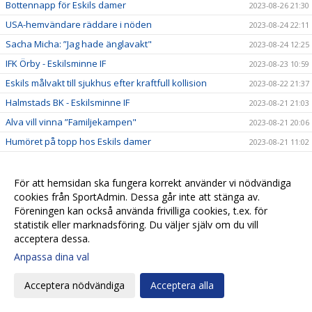
Bottennapp för Eskils damer
2023-08-26 21:30
USA-hemvändare räddare i nöden
2023-08-24 22:11
Sacha Micha: ”Jag hade änglavakt"
2023-08-24 12:25
IFK Örby - Eskilsminne IF
2023-08-23 10:59
Eskils målvakt till sjukhus efter kraftfull kollision
2023-08-22 21:37
Halmstads BK - Eskilsminne IF
2023-08-21 21:03
Alva vill vinna ”Familjekampen"
2023-08-21 20:06
Humöret på topp hos Eskils damer
2023-08-21 11:02
Festlig avslutning för ”Issa"
2023-08-19 19:26
Dagens match framflyttad en timme pga bussproblem
För att hemsidan ska fungera korrekt använder vi nödvändiga
2023-08-19 11:28
för gästerna!
cookies från SportAdmin. Dessa går inte att stänga av.
Eskilscoachen: ”Tätt matchande är bara roligt"
Föreningen kan också använda frivilliga cookies, t.ex. för
2023-08-18 10:13
statistik eller marknadsföring. Du väljer själv om du vill
”Issa” vill ha revansch på Ljungskile
2023-08-18 09:57
acceptera dessa.
Eskilsminne IF - Ljungskile SK
2023-08-17 13:31
Anpassa dina val
Övertygande cupseger för Eskilsdamerna
2023-08-16 23:25
Acceptera nödvändiga
Acceptera alla
Ny talang debuterar i cupen mot Värnamo
2023-08-16 09:35
Svenska Cupen: IFK Värnamo - Eskilsminne IF
2023-08-15 15:24