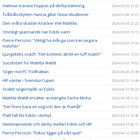
Halmias tränare hoppas på derbystämning
2024-05-10 13:32
Tvåmålsskytten Hanna gillar fasta situationer
2024-05-08 16:37
Den svåra skadan knäcker inte Matilda
2024-05-06 22:22
Onödigt spännande när Eskils vann
2024-05-05 19:15
Pierre Persson: ”Viktigt ha många som kan avgöra
2024-05-03 13:36
matcher"
Ljungskiles coach: ”Det kommer att bli en tuff match"
2024-05-02 15:24
Succéstart för Matilda Waldt
2024-05-01 19:02
Seger mot FC Trollhättan
2024-04-28 20:49
HIF väntar i Svenska Cupen
2024-04-22 13:44
Snabb segerreplik av Eskils
2024-04-21 08:26
Matilda Waldt ersätter avstängda Sacha Micha
2024-04-18 21:32
”Det finns bara en väg och den är framåt"
2024-04-17 13:35
Platt fall för Eskils i derbyt
2024-04-13 19:40
Hemmapremiär och derby mellan Eskils och HIF
2024-04-13 08:15
Pierre Persson: ”Fokus ligger på vårt spel"
2024-04-12 15:00