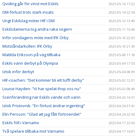
Qviding går för vinst mot Eskils
2025-05-16 17:22
DM-förlust trots stark insats
2025-05-14 22:54
Ungt Eskilslag möter HIF i DM
2025-05-13 13:49
Eskilsdamerna tog andra raka segern
2025-05-11 16:46
Inför söndagens möte med IFK Örby
2025-05-10 22:03
Motståndarkollen: IFK Örby
2025-05-10 21:59
Matilda Eriksson på väg tillbaka
2025-05-08 11:18
Eskils vann derbyt på Olympia
2025-05-04 17:55
Iztok inför derbyt
2025-05-04 08:09
HIF-coachen: "Det kommer bli ett tufft derby"
2025-05-02 12:01
Louise Hayden: "Vi har spelat ihop oss nu"
2025-05-02 08:49
Scenförändring när Eskils vände och vann
2025-04-26 16:51
Iztok Pristovnik: "En förlust ändrar ingenting"
2025-04-26 07:41
Elin Persson: "Glad att jag fått förtroendet"
2025-04-24 22:36
Eskils föll i Värnamo
2025-04-17 22:06
Två spelare tillbaka mot Värnamo
2025-04-17 16:01