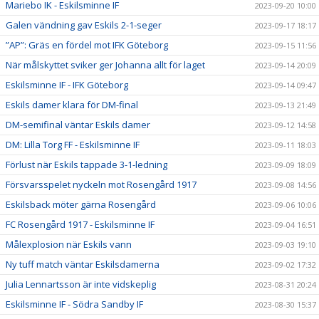
Mariebo IK - Eskilsminne IF
2023-09-20 10:00
Galen vändning gav Eskils 2-1-seger
2023-09-17 18:17
”AP”: Gräs en fördel mot IFK Göteborg
2023-09-15 11:56
När målskyttet sviker ger Johanna allt för laget
2023-09-14 20:09
Eskilsminne IF - IFK Göteborg
2023-09-14 09:47
Eskils damer klara för DM-final
2023-09-13 21:49
DM-semifinal väntar Eskils damer
2023-09-12 14:58
DM: Lilla Torg FF - Eskilsminne IF
2023-09-11 18:03
Förlust när Eskils tappade 3-1-ledning
2023-09-09 18:09
Försvarsspelet nyckeln mot Rosengård 1917
2023-09-08 14:56
Eskilsback möter gärna Rosengård
2023-09-06 10:06
FC Rosengård 1917 - Eskilsminne IF
2023-09-04 16:51
Målexplosion när Eskils vann
2023-09-03 19:10
Ny tuff match väntar Eskilsdamerna
2023-09-02 17:32
Julia Lennartsson är inte vidskeplig
2023-08-31 20:24
Eskilsminne IF - Södra Sandby IF
2023-08-30 15:37