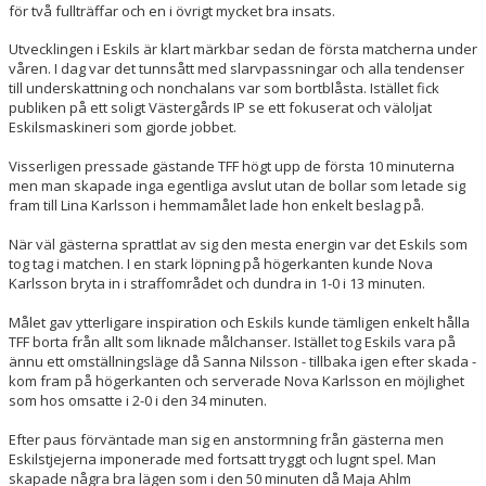
för två fullträffar och en i övrigt mycket bra insats.
Utvecklingen i Eskils är klart märkbar sedan de första matcherna under
våren. I dag var det tunnsått med slarvpassningar och alla tendenser
till underskattning och nonchalans var som bortblåsta. Istället fick
publiken på ett soligt Västergårds IP se ett fokuserat och väloljat
Eskilsmaskineri som gjorde jobbet.
Visserligen pressade gästande TFF högt upp de första 10 minuterna
men man skapade inga egentliga avslut utan de bollar som letade sig
fram till Lina Karlsson i hemmamålet lade hon enkelt beslag på.
När väl gästerna sprattlat av sig den mesta energin var det Eskils som
tog tag i matchen. I en stark löpning på högerkanten kunde Nova
Karlsson bryta in i straffområdet och dundra in 1-0 i 13 minuten.
Målet gav ytterligare inspiration och Eskils kunde tämligen enkelt hålla
TFF borta från allt som liknade målchanser. Istället tog Eskils vara på
ännu ett omställningsläge då Sanna Nilsson - tillbaka igen efter skada -
kom fram på högerkanten och serverade Nova Karlsson en möjlighet
som hos omsatte i 2-0 i den 34 minuten.
Efter paus förväntade man sig en anstormning från gästerna men
Eskilstjejerna imponerade med fortsatt tryggt och lugnt spel. Man
skapade några bra lägen som i den 50 minuten då Maja Ahlm