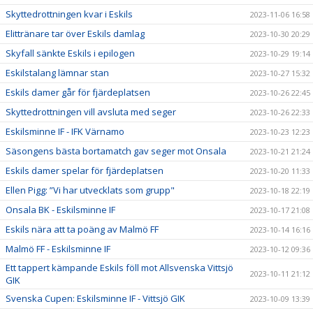
Skyttedrottningen kvar i Eskils
2023-11-06 16:58
Elittränare tar över Eskils damlag
2023-10-30 20:29
Skyfall sänkte Eskils i epilogen
2023-10-29 19:14
Eskilstalang lämnar stan
2023-10-27 15:32
Eskils damer går för fjärdeplatsen
2023-10-26 22:45
Skyttedrottningen vill avsluta med seger
2023-10-26 22:33
Eskilsminne IF - IFK Värnamo
2023-10-23 12:23
Säsongens bästa bortamatch gav seger mot Onsala
2023-10-21 21:24
Eskils damer spelar för fjärdeplatsen
2023-10-20 11:33
Ellen Pigg: ”Vi har utvecklats som grupp"
2023-10-18 22:19
Onsala BK - Eskilsminne IF
2023-10-17 21:08
Eskils nära att ta poäng av Malmö FF
2023-10-14 16:16
Malmö FF - Eskilsminne IF
2023-10-12 09:36
Ett tappert kämpande Eskils föll mot Allsvenska Vittsjö
2023-10-11 21:12
GIK
Svenska Cupen: Eskilsminne IF - Vittsjö GIK
2023-10-09 13:39