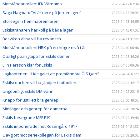
Motståndarkollen: IFK Värnamo
2025-04-17 07:36
Saga Hagman: "Vi är nere på Jorden igen"
2025-04-16 20:03
Storseger i hemmapremiären!
2025-04-13 16:55
Eskilstränaren har koll på båda lagen
2025-04-13 07:02
Besviken Alma vill ha revansch
2025-04-11 15:22
Motståndarkollen: HBK på en högre nivå i år
2025-04-10 08:46
Oturligt poängtapp för Eskils damer
2025-04-05 16:26
Elin Persson klar för Eskils
2025-04-05 00:36
Lagkaptenen: "Helt galet att premiärmöta ÖIS igen"
2025-04-04 16:23
Eskilscoachen vill ha glädjen i fotbollen
2025-04-04 16:17
Ungdomligt Eskils DM-vann
2025-04-02 23:15
Knapp förlust i ett bra genrep
2025-03-30 18:02
Miniläger och genrep för damerna
2025-03-28 20:24
Eskils besegrade MFF F19
2025-03-22 19:45
Eskils imponerade mot Rosengård 1917
2025-03-14 21:32
Oavgjort mot seriekollegan för Eskils dam
2025-03-08 20:02