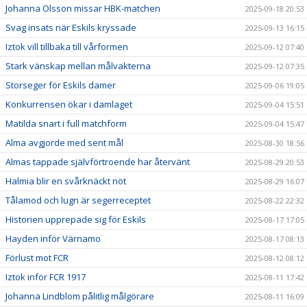
Johanna Olsson missar HBK-matchen
2025-09-18 20:53
Svag insats när Eskils kryssade
2025-09-13 16:15
Iztok vill tillbaka till vårformen
2025-09-12 07:40
Stark vänskap mellan målvakterna
2025-09-12 07:35
Storseger för Eskils damer
2025-09-06 19:05
Konkurrensen ökar i damlaget
2025-09-04 15:51
Matilda snart i full matchform
2025-09-04 15:47
Alma avgjorde med sent mål
2025-08-30 18:56
Almas tappade självförtroende har återvänt
2025-08-29 20:53
Halmia blir en svårknäckt nöt
2025-08-29 16:07
Tålamod och lugn är segerreceptet
2025-08-22 22:32
Historien upprepade sig för Eskils
2025-08-17 17:05
Hayden inför Värnamo
2025-08-17 08:13
Förlust mot FCR
2025-08-12 08:12
Iztok inför FCR 1917
2025-08-11 17:42
Johanna Lindblom pålitlig målgörare
2025-08-11 16:09