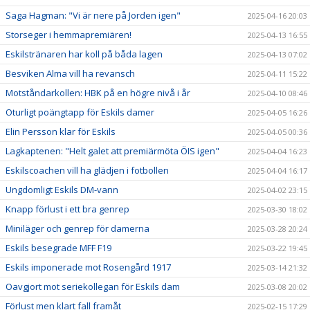
Saga Hagman: "Vi är nere på Jorden igen"
2025-04-16 20:03
Storseger i hemmapremiären!
2025-04-13 16:55
Eskilstränaren har koll på båda lagen
2025-04-13 07:02
Besviken Alma vill ha revansch
2025-04-11 15:22
Motståndarkollen: HBK på en högre nivå i år
2025-04-10 08:46
Oturligt poängtapp för Eskils damer
2025-04-05 16:26
Elin Persson klar för Eskils
2025-04-05 00:36
Lagkaptenen: "Helt galet att premiärmöta ÖIS igen"
2025-04-04 16:23
Eskilscoachen vill ha glädjen i fotbollen
2025-04-04 16:17
Ungdomligt Eskils DM-vann
2025-04-02 23:15
Knapp förlust i ett bra genrep
2025-03-30 18:02
Miniläger och genrep för damerna
2025-03-28 20:24
Eskils besegrade MFF F19
2025-03-22 19:45
Eskils imponerade mot Rosengård 1917
2025-03-14 21:32
Oavgjort mot seriekollegan för Eskils dam
2025-03-08 20:02
Förlust men klart fall framåt
2025-02-15 17:29