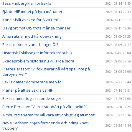
Tess Fridberg klar för Eskils
2024-08-14 15:59
Fjärde HIF-mötet på fyra månader
2024-08-13 20:39
Känslofyllt avsked för Alva Hed
2024-08-11 18:57
Oavgjort mot ÖIS trots många chanser
2024-08-11 18:36
Alma räknar med hårdbevakning
2024-08-09 21:29
Eskils möter revanschsuget ÖIS
2024-08-09 21:17
Historisk Eskilsseger inför rekordpublik
2024-08-06 23:04
Skadeproblem historia nu vill Tilde bidra
2024-08-06 08:56
Pierre Persson: ”Vi fokuserar på vårt spel inte på
2024-08-05 21:05
derbynerver"
Eskils damer dominerade men föll
2024-07-27 08:44
Planer på att se Eskils vs HIF
2024-07-16 16:51
Eskils damer tog sin tionde seger
2024-06-29 21:08
Pierre Persson: ”Vi tror stenhårt på vår spelidé"
2024-06-28 07:25
Älmhultstränaren ”Vi vill vara ett jobbigt lag att möta”
2024-06-27 13:36
Nova Karlsson: ”Självförtroende och ödmjukhet i
2024-06-26 11:54
truppen"