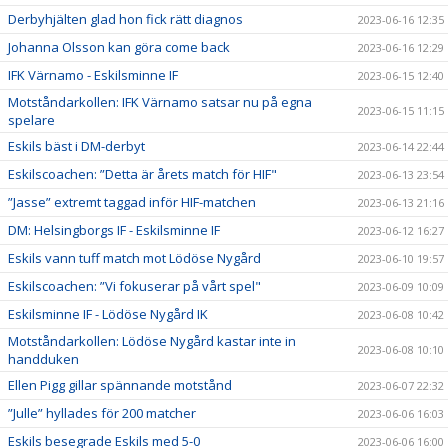
Derbyhjälten glad hon fick rätt diagnos
2023-06-16 12:35
Johanna Olsson kan göra come back
2023-06-16 12:29
IFK Värnamo - Eskilsminne IF
2023-06-15 12:40
Motståndarkollen: IFK Värnamo satsar nu på egna
2023-06-15 11:15
spelare
Eskils bäst i DM-derbyt
2023-06-14 22:44
Eskilscoachen: ”Detta är årets match för HIF"
2023-06-13 23:54
”Jasse” extremt taggad inför HIF-matchen
2023-06-13 21:16
DM: Helsingborgs IF - Eskilsminne IF
2023-06-12 16:27
Eskils vann tuff match mot Lödöse Nygård
2023-06-10 19:57
Eskilscoachen: ”Vi fokuserar på vårt spel"
2023-06-09 10:09
Eskilsminne IF - Lödöse Nygård IK
2023-06-08 10:42
Motståndarkollen: Lödöse Nygård kastar inte in
2023-06-08 10:10
handduken
Ellen Pigg gillar spännande motstånd
2023-06-07 22:32
”Julle” hyllades för 200 matcher
2023-06-06 16:03
Eskils besegrade Eskils med 5-0
2023-06-06 16:00