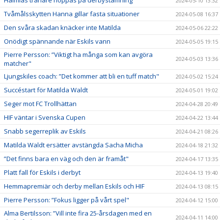
Halmias tränare hoppas på derbystämning
2024-05-10 13:32
Tvåmålsskytten Hanna gillar fasta situationer
2024-05-08 16:37
Den svåra skadan knäcker inte Matilda
2024-05-06 22:22
Onödigt spännande när Eskils vann
2024-05-05 19:15
Pierre Persson: ”Viktigt ha många som kan avgöra
2024-05-03 13:36
matcher"
Ljungskiles coach: ”Det kommer att bli en tuff match"
2024-05-02 15:24
Succéstart för Matilda Waldt
2024-05-01 19:02
Seger mot FC Trollhättan
2024-04-28 20:49
HIF väntar i Svenska Cupen
2024-04-22 13:44
Snabb segerreplik av Eskils
2024-04-21 08:26
Matilda Waldt ersätter avstängda Sacha Micha
2024-04-18 21:32
”Det finns bara en väg och den är framåt"
2024-04-17 13:35
Platt fall för Eskils i derbyt
2024-04-13 19:40
Hemmapremiär och derby mellan Eskils och HIF
2024-04-13 08:15
Pierre Persson: ”Fokus ligger på vårt spel"
2024-04-12 15:00
Alma Bertilsson: ”Vill inte fira 25-årsdagen med en
2024-04-11 14:00