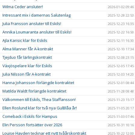
Wilma Ceder ansluter!
2026-01-02 09:46
Intressant mix i damernas Salutenlag
2025-12-28 22:53
Julia Fransson ansluter till Eskils!
2025-12-23 16:35
Annika Loumaranta ansluter till Eskils!
2025-12-22 16:50
Ajla Karisic klar för Eskils
2025-12-11 16:30
Alma Manner får A-kontrakt
2025-12-10 17:34
Tjejduo får lärlingskontrakt
2025-12-08 23:15
Växjöspelare klar för Eskils
2025-12-05 17:45
Julia Nilsson får A-kontrakt
2025-12-03 14:20
Hanna Johansson förlängde kontraktet
2025-12-01 08:44
Matilda Waldt förlängde kontraktet
2025-11-28 08:48
Välkommen till Eskils, Thea Staffansson!
2025-11-23 15:17
Ellen Roslund klar för två nya GulBlåa år!
2025-11-05 20:17
Comeback i Eskils för Hampus
2025-11-03 07:46
Elin Persson fortsätter över 2026
2025-10-31 10:16
Louise Hayden tecknar ett nytt tvåårskontrakt
2025-10-22 12:00