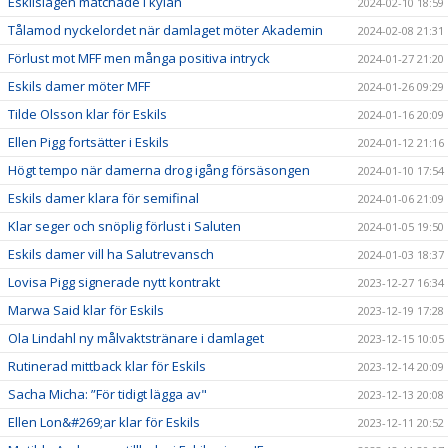
Eskilslagen matchade i kylan
2024-02-10 18:59
Tålamod nyckelordet när damlaget möter Akademin
2024-02-08 21:31
Förlust mot MFF men många positiva intryck
2024-01-27 21:20
Eskils damer möter MFF
2024-01-26 09:29
Tilde Olsson klar för Eskils
2024-01-16 20:09
Ellen Pigg fortsätter i Eskils
2024-01-12 21:16
Högt tempo när damerna drog igång försäsongen
2024-01-10 17:54
Eskils damer klara för semifinal
2024-01-06 21:09
Klar seger och snöplig förlust i Saluten
2024-01-05 19:50
Eskils damer vill ha Salutrevansch
2024-01-03 18:37
Lovisa Pigg signerade nytt kontrakt
2023-12-27 16:34
Marwa Said klar för Eskils
2023-12-19 17:28
Ola Lindahl ny målvaktstränare i damlaget
2023-12-15 10:05
Rutinerad mittback klar för Eskils
2023-12-14 20:09
Sacha Micha: ”För tidigt lägga av"
2023-12-13 20:08
Ellen Lon&#269;ar klar för Eskils
2023-12-11 20:52