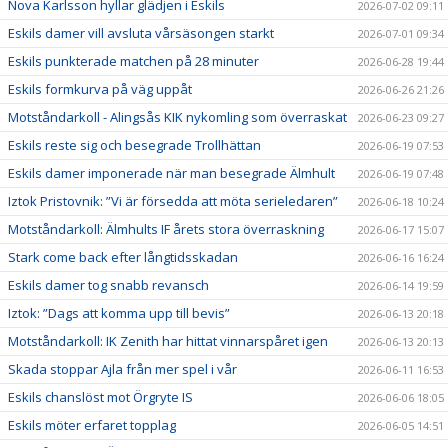
Nova Karlsson hyllar glädjen i Eskils
2026-07-02 09:11
Eskils damer vill avsluta vårsäsongen starkt
2026-07-01 09:34
Eskils punkterade matchen på 28 minuter
2026-06-28 19:44
Eskils formkurva på väg uppåt
2026-06-26 21:26
Motståndarkoll - Alingsås KIK nykomling som överraskat
2026-06-23 09:27
Eskils reste sig och besegrade Trollhättan
2026-06-19 07:53
Eskils damer imponerade när man besegrade Älmhult
2026-06-19 07:48
Iztok Pristovnik: ”Vi är försedda att möta serieledaren”
2026-06-18 10:24
Motståndarkoll: Älmhults IF årets stora överraskning
2026-06-17 15:07
Stark come back efter långtidsskadan
2026-06-16 16:24
Eskils damer tog snabb revansch
2026-06-14 19:59
Iztok: ”Dags att komma upp till bevis”
2026-06-13 20:18
Motståndarkoll: IK Zenith har hittat vinnarspåret igen
2026-06-13 20:13
Skada stoppar Ajla från mer spel i vår
2026-06-11 16:53
Eskils chanslöst mot Örgryte IS
2026-06-06 18:05
Eskils möter erfaret topplag
2026-06-05 14:51