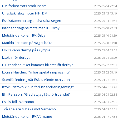
DM-förlust trots stark insats
2025-05-14 22:54
Ungt Eskilslag möter HIF i DM
2025-05-13 13:49
Eskilsdamerna tog andra raka segern
2025-05-11 16:46
Inför söndagens möte med IFK Örby
2025-05-10 22:03
Motståndarkollen: IFK Örby
2025-05-10 21:59
Matilda Eriksson på väg tillbaka
2025-05-08 11:18
Eskils vann derbyt på Olympia
2025-05-04 17:55
Iztok inför derbyt
2025-05-04 08:09
HIF-coachen: "Det kommer bli ett tufft derby"
2025-05-02 12:01
Louise Hayden: "Vi har spelat ihop oss nu"
2025-05-02 08:49
Scenförändring när Eskils vände och vann
2025-04-26 16:51
Iztok Pristovnik: "En förlust ändrar ingenting"
2025-04-26 07:41
Elin Persson: "Glad att jag fått förtroendet"
2025-04-24 22:36
Eskils föll i Värnamo
2025-04-17 22:06
Två spelare tillbaka mot Värnamo
2025-04-17 16:01
Motståndarkollen: IFK Värnamo
2025-04-17 07:36