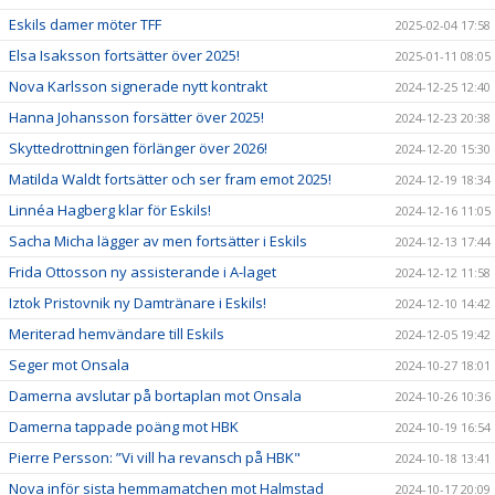
Eskils damer möter TFF
2025-02-04 17:58
Elsa Isaksson fortsätter över 2025!
2025-01-11 08:05
Nova Karlsson signerade nytt kontrakt
2024-12-25 12:40
Hanna Johansson forsätter över 2025!
2024-12-23 20:38
Skyttedrottningen förlänger över 2026!
2024-12-20 15:30
Matilda Waldt fortsätter och ser fram emot 2025!
2024-12-19 18:34
Linnéa Hagberg klar för Eskils!
2024-12-16 11:05
Sacha Micha lägger av men fortsätter i Eskils
2024-12-13 17:44
Frida Ottosson ny assisterande i A-laget
2024-12-12 11:58
Iztok Pristovnik ny Damtränare i Eskils!
2024-12-10 14:42
Meriterad hemvändare till Eskils
2024-12-05 19:42
Seger mot Onsala
2024-10-27 18:01
Damerna avslutar på bortaplan mot Onsala
2024-10-26 10:36
Damerna tappade poäng mot HBK
2024-10-19 16:54
Pierre Persson: ”Vi vill ha revansch på HBK"
2024-10-18 13:41
Nova inför sista hemmamatchen mot Halmstad
2024-10-17 20:09