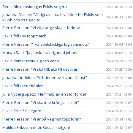
Sen målexplosion gav Eskils segern
2024-10-13 18:14
Johanna Olsson: ”Viktigt avsluta bra både för Eskils som
2024-10-13 09:00
klubb och oss själva"
Pierre Persson: ”Vi vägrar ge slaget förlorat"
2024-10-13 08:46
Eskils föll i ny toppmatch
2024-10-06 19:04
Pierre Persson: "Två spelskickliga lag som möts"
2024-10-04 11:04
Marwa Said: ”Jag fuskar aldrig med jobbet"
2024-10-02 10:18
Eskils damer reste sig och vann
2024-09-29 17:15
Pierre Persson: ”Vi ska tillbaka till det vi är"
2024-09-28 10:36
Johanna Lindblom: ”Vi brinner av revanschlust"
2024-09-26 15:06
Eskils föll i seriefinalen
2024-09-21 17:13
Julia Nyberg Spets: ”Hemmaplan en stor fördel"
2024-09-21 08:00
Pierre Persson: ”Vi ska inte krångla till det"
2024-09-20 20:07
Eskils firar 7-0-segern
2024-09-15 18:12
Pierre Persson: ”Vi är på väg mot toppform"
2024-09-14 19:02
Matilda Eriksson inför Rössö i helgen!
2024-09-12 19:07