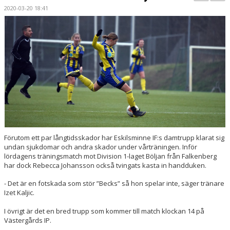
BILDGALLERI
2020-03-20 18:41
DOKUMENT
KONTAKT
MATCHER
DIV. 1 SÖDRA
DAM AKADEMI - DIVISION 2
Förutom ett par långtidsskador har Eskilsminne IF:s damtrupp klarat sig
undan sjukdomar och andra skador under vårträningen. Inför
lördagens träningsmatch mot Division 1-laget Böljan från Falkenberg
har dock Rebecca Johansson också tvingats kasta in handduken.
- Det är en fotskada som stör ”Becks” så hon spelar inte, säger tränare
Izet Kaljic.
I övrigt är det en bred trupp som kommer till match klockan 14 på
Västergårds IP.