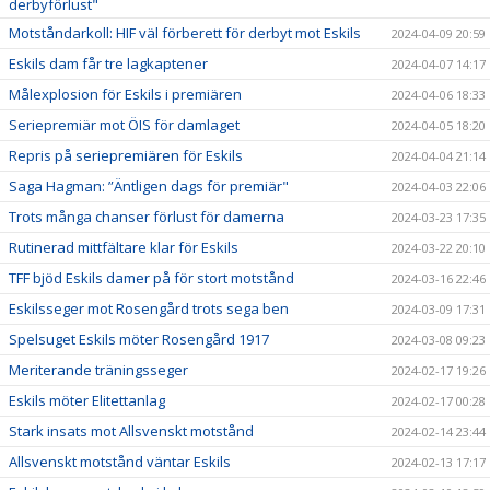
derbyförlust"
Motståndarkoll: HIF väl förberett för derbyt mot Eskils
2024-04-09 20:59
Eskils dam får tre lagkaptener
2024-04-07 14:17
Målexplosion för Eskils i premiären
2024-04-06 18:33
Seriepremiär mot ÖIS för damlaget
2024-04-05 18:20
Repris på seriepremiären för Eskils
2024-04-04 21:14
Saga Hagman: ”Äntligen dags för premiär"
2024-04-03 22:06
Trots många chanser förlust för damerna
2024-03-23 17:35
Rutinerad mittfältare klar för Eskils
2024-03-22 20:10
TFF bjöd Eskils damer på för stort motstånd
2024-03-16 22:46
Eskilsseger mot Rosengård trots sega ben
2024-03-09 17:31
Spelsuget Eskils möter Rosengård 1917
2024-03-08 09:23
Meriterande träningsseger
2024-02-17 19:26
Eskils möter Elitettanlag
2024-02-17 00:28
Stark insats mot Allsvenskt motstånd
2024-02-14 23:44
Allsvenskt motstånd väntar Eskils
2024-02-13 17:17