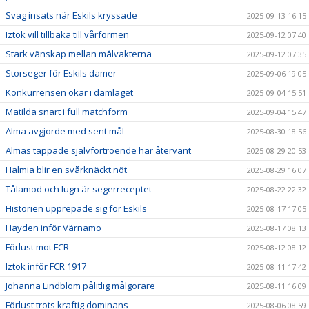
Svag insats när Eskils kryssade
2025-09-13 16:15
Iztok vill tillbaka till vårformen
2025-09-12 07:40
Stark vänskap mellan målvakterna
2025-09-12 07:35
Storseger för Eskils damer
2025-09-06 19:05
Konkurrensen ökar i damlaget
2025-09-04 15:51
Matilda snart i full matchform
2025-09-04 15:47
Alma avgjorde med sent mål
2025-08-30 18:56
Almas tappade självförtroende har återvänt
2025-08-29 20:53
Halmia blir en svårknäckt nöt
2025-08-29 16:07
Tålamod och lugn är segerreceptet
2025-08-22 22:32
Historien upprepade sig för Eskils
2025-08-17 17:05
Hayden inför Värnamo
2025-08-17 08:13
Förlust mot FCR
2025-08-12 08:12
Iztok inför FCR 1917
2025-08-11 17:42
Johanna Lindblom pålitlig målgörare
2025-08-11 16:09
Förlust trots kraftig dominans
2025-08-06 08:59