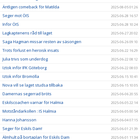
Äntligen comeback för Matilda
2025-08-05 01:26
Seger mot ÖIS
2025-06-28 16:57
Inför ÖIS
2025-06-28 10:24
Lagkaptenens råd till laget
2025-06-27 20:02
Saga Hagman missar resten av säsongen
2025-06-26 09:10
Trots förlust en heroisk insats
2025-06-22 16:29
Julia trivs som underdog
2025-06-22 08:12
Iztok inför IFK Göteborg
2025-06-22 08:03
Iztok inför Bromölla
2025-06-15 10:41
Nova vill se laget studsa tillbaka
2025-06-15 10:05
Damernas segerrad bröts
2025-06-06 20:55
Eskilscoachen varnar för Halmia
2025-06-05 22:14
Motståndarkollen : IS Halmia
2025-06-05 00:54
Hanna Johansson
2025-06-04 07:15
Seger för Eskils Dam!
2025-06-01 21:39
Älmhult på bortaplan för Eskils Dam
2025-06-01 11:34