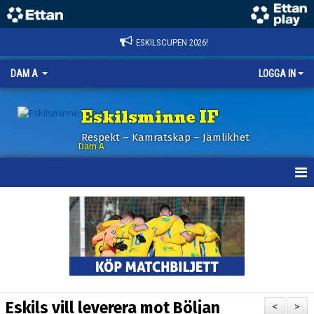
ESKILSCUPEN 2026!
DAM A
LOGGA IN
Eskilsminne IF
Respekt – Kamratskap – Jämlikhet
Dam A
HEM
NYHETER
KALENDER
TRUPPEN
Eskils vill leverera mot Böljan
<
>