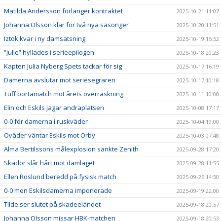
Matilda Andersson förlänger kontraktet
2025-10-21 11:07
Johanna Olsson klar för två nya säsonger
2025-10-20 11:51
Iztok kvar i ny damsatsning
2025-10-19 15:52
”Julle” hyllades i serieepilogen
2025-10-18 20:23
Kapten Julia Nyberg Spets tackar för sig
2025-10-17 16:19
Damerna avslutar mot seriesegraren
2025-10-17 10:18
Tuff bortamatch mot årets överraskning
2025-10-11 10:00
Elin och Eskils jagar andraplatsen
2025-10-08 17:17
0-0 för damerna i ruskväder
2025-10-04 19:00
Oväder väntar Eskils mot Örby
2025-10-03 07:48
Alma Bertilssons målexplosion sänkte Zenith
2025-09-28 17:20
Skador slår hårt mot damlaget
2025-09-28 11:55
Ellen Roslund beredd på fysisk match
2025-09-26 14:30
0-0 men Eskilsdamerna imponerade
2025-09-19 22:00
Tilde ser slutet på skadeeländet
2025-09-18 20:57
Johanna Olsson missar HBK-matchen
2025-09-18 20:53