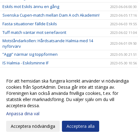
Eskils mot Eskils ännu en gång
2023-06-06 00:30
Svenska Cupen-match mellan Dam A och Akademin!
2023-06-05 17:16
Fasta situationer fällde Eskils
2023-06-03 19:55
Tuff match väntar mot seriefavorit
2023-06-02 11:04
Motståndarkollen: Hårdsatsande Halmia med 14
2023-06-01 09:50
nyförvärv
”Aggi” närmar sig toppformen
2023-05-30 21:51
IS Halmia - Eskilsminne IF
2023-05-30 10:56
Alma Bertilssons hat trick sänkte Mariebo
2023-05-27 19:38
Motståndarkollen: Mariebo IK satsar på egna talanger
För att hemsidan ska fungera korrekt använder vi nödvändiga
2023-05-23 19:33
cookies från SportAdmin. Dessa går inte att stänga av.
Eskilsminne IF - Mariebo IK
2023-05-23 14:58
Föreningen kan också använda frivilliga cookies, t.ex. för
Alma inne på femte paret fotbollsskor
2023-05-23 11:42
statistik eller marknadsföring. Du väljer själv om du vill
acceptera dessa.
Eskils tappade segern i slutminuterna
2023-05-20 18:00
Anpassa dina val
IFK Göteborg - Eskilsminne IF
2023-05-18 15:35
Motståndarkollen: IFK Göteborg jobbar med liten trupp
2023-05-17 13:38
Acceptera nödvändiga
Acceptera alla
Ingen ljusning på skadefronten
2023-05-17 13:37