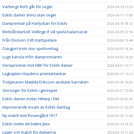
Varbergs BoIS går för seger
2026-04-15 15:25
Eskils damer ännu utan seger
2026-04-11 17:43
Dampremiär på Harlyckan för Eskils
2026-04-10 18:12
Motståndarkoll: Vellinge IF vill spela balanserat
2026-04-09 22:18
Från Division 3 till startspelare
2026-04-08 13:44
Oavgjort trots stor spelövertag
2026-04-03 18:34
Lugn känsla inför dampremiären
2026-04-02 14:23
Seriepremiär mot HBK för Eskils damer
2026-04-01 16:11
Lagkapten Haydens premiärtankar
2026-03-31 16:15
Trotjänaren Matilda Eriksson avslutar karriären
2026-03-30 16:33
Storseger för Eskils i genrepet
2026-03-27 23:06
Eskils damer möter Hittarp i DM
2026-03-26 20:43
Imponerande insats av Eskils damlag
2026-03-21 20:25
Ny match mot Rosengård 1917
2026-03-20 21:43
Eskils mötte ett bättre Jitex
2026-03-14 18:52
Läger och match för damerna
2026-03-13 11:26