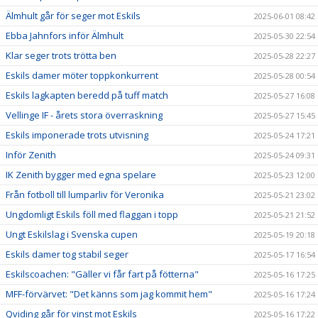
Älmhult går för seger mot Eskils
2025-06-01 08:42
Ebba Jahnfors inför Älmhult
2025-05-30 22:54
Klar seger trots trötta ben
2025-05-28 22:27
Eskils damer möter toppkonkurrent
2025-05-28 00:54
Eskils lagkapten beredd på tuff match
2025-05-27 16:08
Vellinge IF - årets stora överraskning
2025-05-27 15:45
Eskils imponerade trots utvisning
2025-05-24 17:21
Inför Zenith
2025-05-24 09:31
IK Zenith bygger med egna spelare
2025-05-23 12:00
Från fotboll till lumparliv för Veronika
2025-05-21 23:02
Ungdomligt Eskils föll med flaggan i topp
2025-05-21 21:52
Ungt Eskilslag i Svenska cupen
2025-05-19 20:18
Eskils damer tog stabil seger
2025-05-17 16:54
Eskilscoachen: "Gäller vi får fart på fötterna"
2025-05-16 17:25
MFF-förvärvet: "Det känns som jag kommit hem"
2025-05-16 17:24
Qviding går för vinst mot Eskils
2025-05-16 17:22