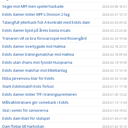
Seger mot MFF men spelet hackade
2026-03-08 18:21
Eskils damer möter MFF:s Division 2-lag
2026-03-07 12:13
Talangfull ytterback fick A-kontrakt med Eskils dam
2026-03-02 09:52
Eskils damer bjöd på årets bästa insats
2026-02-25 22:42
Tränaren vill se bra försvarsspel mot Rosengård
2026-02-24 19:46
Eskils damer övertygade mot Halmia
2026-02-18 22:51
Eskils damer träningsmatchar mot Halmia
2026-02-18 09:45
Eskils utan chans mot fysiskt Husqvarna
2026-02-14 19:59
Eskils damer matchar mot Elitettanlag
2026-02-13 13:19
Ebba Järvensivu klar för Eskils
2026-02-06 13:46
Stark Eskilsmatch trots förlust
2026-01-31 17:18
Eskils damer möter TFF i träningspremiären
2026-01-30 15:22
Målvaktstränare gör comeback i Eskils
2026-01-13 11:04
Slut i semin för seniorerna
2026-01-06 19:02
Eskils dam klart för slutspel
2026-01-04 21:59
Dam flyttar till Harlyckan
2026-01-02 10:13