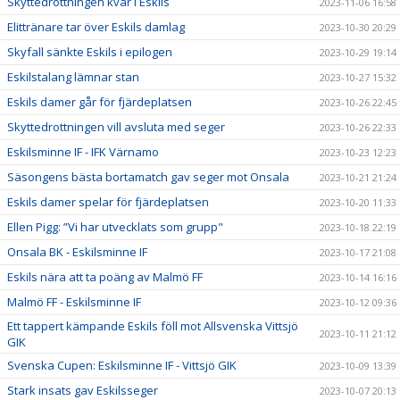
Skyttedrottningen kvar i Eskils
2023-11-06 16:58
Elittränare tar över Eskils damlag
2023-10-30 20:29
Skyfall sänkte Eskils i epilogen
2023-10-29 19:14
Eskilstalang lämnar stan
2023-10-27 15:32
Eskils damer går för fjärdeplatsen
2023-10-26 22:45
Skyttedrottningen vill avsluta med seger
2023-10-26 22:33
Eskilsminne IF - IFK Värnamo
2023-10-23 12:23
Säsongens bästa bortamatch gav seger mot Onsala
2023-10-21 21:24
Eskils damer spelar för fjärdeplatsen
2023-10-20 11:33
Ellen Pigg: ”Vi har utvecklats som grupp"
2023-10-18 22:19
Onsala BK - Eskilsminne IF
2023-10-17 21:08
Eskils nära att ta poäng av Malmö FF
2023-10-14 16:16
Malmö FF - Eskilsminne IF
2023-10-12 09:36
Ett tappert kämpande Eskils föll mot Allsvenska Vittsjö
2023-10-11 21:12
GIK
Svenska Cupen: Eskilsminne IF - Vittsjö GIK
2023-10-09 13:39
Stark insats gav Eskilsseger
2023-10-07 20:13