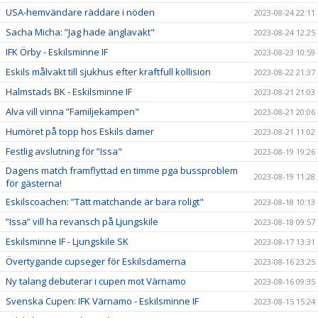
USA-hemvändare räddare i nöden
2023-08-24 22:11
Sacha Micha: ”Jag hade änglavakt"
2023-08-24 12:25
IFK Örby - Eskilsminne IF
2023-08-23 10:59
Eskils målvakt till sjukhus efter kraftfull kollision
2023-08-22 21:37
Halmstads BK - Eskilsminne IF
2023-08-21 21:03
Alva vill vinna ”Familjekampen"
2023-08-21 20:06
Humöret på topp hos Eskils damer
2023-08-21 11:02
Festlig avslutning för ”Issa"
2023-08-19 19:26
Dagens match framflyttad en timme pga bussproblem
2023-08-19 11:28
för gästerna!
Eskilscoachen: ”Tätt matchande är bara roligt"
2023-08-18 10:13
”Issa” vill ha revansch på Ljungskile
2023-08-18 09:57
Eskilsminne IF - Ljungskile SK
2023-08-17 13:31
Övertygande cupseger för Eskilsdamerna
2023-08-16 23:25
Ny talang debuterar i cupen mot Värnamo
2023-08-16 09:35
Svenska Cupen: IFK Värnamo - Eskilsminne IF
2023-08-15 15:24