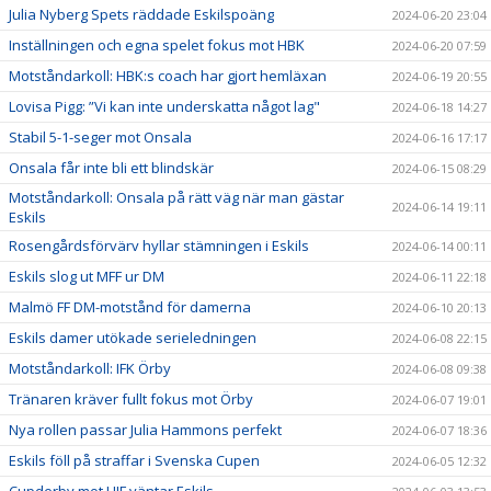
Julia Nyberg Spets räddade Eskilspoäng
2024-06-20 23:04
Inställningen och egna spelet fokus mot HBK
2024-06-20 07:59
Motståndarkoll: HBK:s coach har gjort hemläxan
2024-06-19 20:55
Lovisa Pigg: ”Vi kan inte underskatta något lag"
2024-06-18 14:27
Stabil 5-1-seger mot Onsala
2024-06-16 17:17
Onsala får inte bli ett blindskär
2024-06-15 08:29
Motståndarkoll: Onsala på rätt väg när man gästar
2024-06-14 19:11
Eskils
Rosengårdsförvärv hyllar stämningen i Eskils
2024-06-14 00:11
Eskils slog ut MFF ur DM
2024-06-11 22:18
Malmö FF DM-motstånd för damerna
2024-06-10 20:13
Eskils damer utökade serieledningen
2024-06-08 22:15
Motståndarkoll: IFK Örby
2024-06-08 09:38
Tränaren kräver fullt fokus mot Örby
2024-06-07 19:01
Nya rollen passar Julia Hammons perfekt
2024-06-07 18:36
Eskils föll på straffar i Svenska Cupen
2024-06-05 12:32