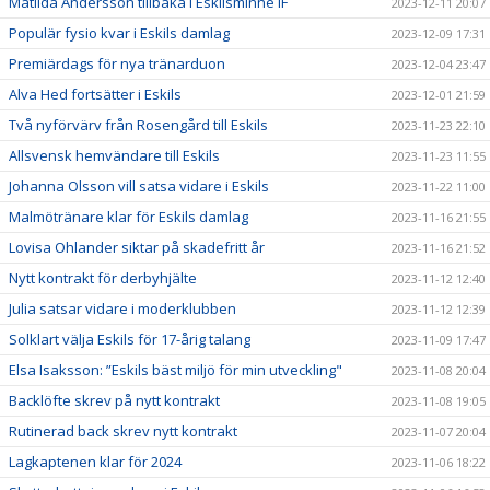
Matilda Andersson tillbaka i Eskilsminne IF
2023-12-11 20:07
Populär fysio kvar i Eskils damlag
2023-12-09 17:31
Premiärdags för nya tränarduon
2023-12-04 23:47
Alva Hed fortsätter i Eskils
2023-12-01 21:59
Två nyförvärv från Rosengård till Eskils
2023-11-23 22:10
Allsvensk hemvändare till Eskils
2023-11-23 11:55
Johanna Olsson vill satsa vidare i Eskils
2023-11-22 11:00
Malmötränare klar för Eskils damlag
2023-11-16 21:55
Lovisa Ohlander siktar på skadefritt år
2023-11-16 21:52
Nytt kontrakt för derbyhjälte
2023-11-12 12:40
Julia satsar vidare i moderklubben
2023-11-12 12:39
Solklart välja Eskils för 17-årig talang
2023-11-09 17:47
Elsa Isaksson: ”Eskils bäst miljö för min utveckling"
2023-11-08 20:04
Backlöfte skrev på nytt kontrakt
2023-11-08 19:05
Rutinerad back skrev nytt kontrakt
2023-11-07 20:04
Lagkaptenen klar för 2024
2023-11-06 18:22