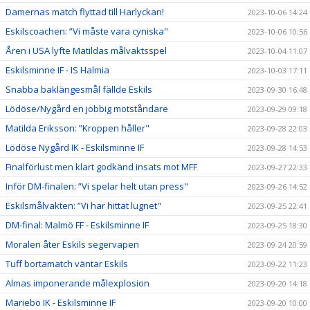
Damernas match flyttad till Harlyckan!
2023-10-06 14:24
Eskilscoachen: ”Vi måste vara cyniska"
2023-10-06 10:56
Åren i USA lyfte Matildas målvaktsspel
2023-10-04 11:07
Eskilsminne IF - IS Halmia
2023-10-03 17:11
Snabba baklängesmål fällde Eskils
2023-09-30 16:48
Lödöse/Nygård en jobbig motståndare
2023-09-29 09:18
Matilda Eriksson: ”Kroppen håller"
2023-09-28 22:03
Lödöse Nygård IK - Eskilsminne IF
2023-09-28 14:53
Finalförlust men klart godkänd insats mot MFF
2023-09-27 22:33
Inför DM-finalen: ”Vi spelar helt utan press"
2023-09-26 14:52
Eskilsmålvakten: ”Vi har hittat lugnet"
2023-09-25 22:41
DM-final: Malmö FF - Eskilsminne IF
2023-09-25 18:30
Moralen åter Eskils segervapen
2023-09-24 20:59
Tuff bortamatch väntar Eskils
2023-09-22 11:23
Almas imponerande målexplosion
2023-09-20 14:18
Mariebo IK - Eskilsminne IF
2023-09-20 10:00