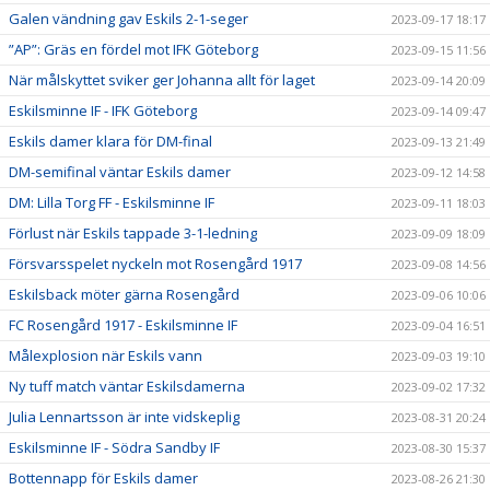
Galen vändning gav Eskils 2-1-seger
2023-09-17 18:17
”AP”: Gräs en fördel mot IFK Göteborg
2023-09-15 11:56
När målskyttet sviker ger Johanna allt för laget
2023-09-14 20:09
Eskilsminne IF - IFK Göteborg
2023-09-14 09:47
Eskils damer klara för DM-final
2023-09-13 21:49
DM-semifinal väntar Eskils damer
2023-09-12 14:58
DM: Lilla Torg FF - Eskilsminne IF
2023-09-11 18:03
Förlust när Eskils tappade 3-1-ledning
2023-09-09 18:09
Försvarsspelet nyckeln mot Rosengård 1917
2023-09-08 14:56
Eskilsback möter gärna Rosengård
2023-09-06 10:06
FC Rosengård 1917 - Eskilsminne IF
2023-09-04 16:51
Målexplosion när Eskils vann
2023-09-03 19:10
Ny tuff match väntar Eskilsdamerna
2023-09-02 17:32
Julia Lennartsson är inte vidskeplig
2023-08-31 20:24
Eskilsminne IF - Södra Sandby IF
2023-08-30 15:37
Bottennapp för Eskils damer
2023-08-26 21:30