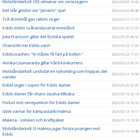
Motståndarkoll: ÖIS utmanar om seriesegern
2026-06-05 14:43
Det slår gnistor om ”Järvens” spel
2026-06-03 08:48
Två drömmål gav rättvis seger
2026-05-31 17:57
Eskils möter svåranalyserat motstånd
2026-05-30 21:33
Julia Fransson gillar det fysiska spelet
2026-05-29 08:53
Chansrikt när Eskils vann
2026-05-23 17:20
Eskilscoachen: ”Vi måste få fart på bollen ”
2026-05-22 17:23
Annika Loumaranta gillar hård konkurrens
2026-05-22 09:19
Motståndarkoll: Lindsdal en nykomling som hoppas det
2026-05-21 14:56
vänder
Enkel seger i cupen för Eskils damer
2026-05-20 22:29
Eskils damer får chans studsa tillbaka
2026-05-19 22:14
Förlust mot seriejumbon för Eskils damer
2026-05-14 18:55
Iztok varnar för kämpastarkt Halmia
2026-05-13 16:17
Malena - solsken och kraftpaket
2026-05-13 15:30
Motståndarkoll: IS Halmia jagar första poängen mot
2026-05-13 13:48
Eskils