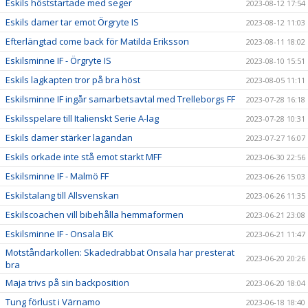
Eskils höststartade med seger
2023-08-12 17:54
Eskils damer tar emot Örgryte IS
2023-08-12 11:03
Efterlängtad come back för Matilda Eriksson
2023-08-11 18:02
Eskilsminne IF - Örgryte IS
2023-08-10 15:51
Eskils lagkapten tror på bra höst
2023-08-05 11:11
Eskilsminne IF ingår samarbetsavtal med Trelleborgs FF
2023-07-28 16:18
Eskilsspelare till Italienskt Serie A-lag
2023-07-28 10:31
Eskils damer stärker lagandan
2023-07-27 16:07
Eskils orkade inte stå emot starkt MFF
2023-06-30 22:56
Eskilsminne IF - Malmö FF
2023-06-26 15:03
Eskilstalang till Allsvenskan
2023-06-26 11:35
Eskilscoachen vill bibehålla hemmaformen
2023-06-21 23:08
Eskilsminne IF - Onsala BK
2023-06-21 11:47
Motståndarkollen: Skadedrabbat Onsala har presterat
2023-06-20 20:26
bra
Maja trivs på sin backposition
2023-06-20 18:04
Tung förlust i Värnamo
2023-06-18 18:40