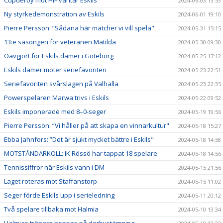
Cupderby mot HIF väntar Eskils
2024-06-03 13:53
Ny styrkedemonstration av Eskils
2024-06-01 19:10
Pierre Persson: ”Sådana här matcher vi vill spela"
2024-05-31 15:15
13:e säsongen för veteranen Matilda
2024-05-30 09:30
Oavgjort för Eskils damer i Göteborg
2024-05-25 17:12
Eskils damer möter seriefavoriten
2024-05-23 22:51
Seriefavoriten svårslagen på Valhalla
2024-05-23 22:35
Powerspelaren Marwa trivs i Eskils
2024-05-22 09:52
Eskils imponerade med 8–0-seger
2024-05-19 19:56
Pierre Persson: ”Vi håller på att skapa en vinnarkultur"
2024-05-18 15:27
Ebba Jahnfors: ”Det är sjukt mycket bättre i Eskils"
2024-05-18 14:58
MOTSTÅNDARKOLL: IK Rössö har tappat 18 spelare
2024-05-18 14:56
Tennissiffror när Eskils vann i DM
2024-05-15 21:56
Laget roteras mot Staffanstorp
2024-05-15 11:02
Seger förde Eskils upp i serieledning
2024-05-11 20:12
Två spelare tillbaka mot Halmia
2024-05-10 13:34