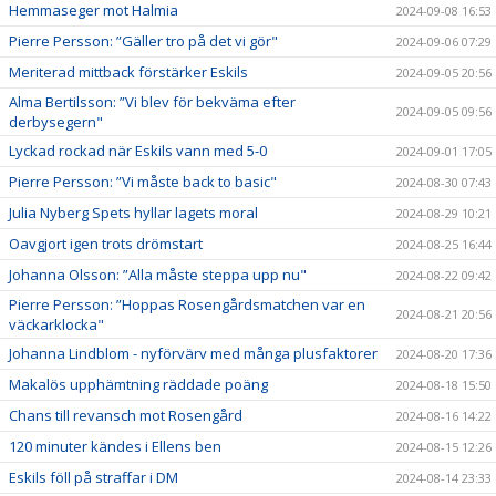
Hemmaseger mot Halmia
2024-09-08 16:53
Pierre Persson: ”Gäller tro på det vi gör"
2024-09-06 07:29
Meriterad mittback förstärker Eskils
2024-09-05 20:56
Alma Bertilsson: ”Vi blev för bekväma efter
2024-09-05 09:56
derbysegern"
Lyckad rockad när Eskils vann med 5-0
2024-09-01 17:05
Pierre Persson: ”Vi måste back to basic"
2024-08-30 07:43
Julia Nyberg Spets hyllar lagets moral
2024-08-29 10:21
Oavgjort igen trots drömstart
2024-08-25 16:44
Johanna Olsson: ”Alla måste steppa upp nu"
2024-08-22 09:42
Pierre Persson: ”Hoppas Rosengårdsmatchen var en
2024-08-21 20:56
väckarklocka"
Johanna Lindblom - nyförvärv med många plusfaktorer
2024-08-20 17:36
Makalös upphämtning räddade poäng
2024-08-18 15:50
Chans till revansch mot Rosengård
2024-08-16 14:22
120 minuter kändes i Ellens ben
2024-08-15 12:26
Eskils föll på straffar i DM
2024-08-14 23:33