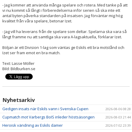
- Jag kommer att använda många spelare och rotera. Med tanke på att
vi nu kommit så långt i förberedelserna inför serien så ska inte ett
antal byten påverka standarden på insatsen. Jag förväntar mig hög
kvalitet från våra spelare, betonar Izet.
- Jag vill ha leverans från de spelare som deltar. Spelarna ska vara så
långt framme nu att samtliga ska vara A-lagsaktuella, förklarar Izet.
Böljan är ett Division 1-lag som väntas ge Eskils ett bra motstånd och
Izet ser fram emot en bra match.
Text: Lasse Möller
Bild: Bildburken.se
Nyhetsarkiv
Gedigen insats när Eskils vann i Svenska Cupen
2026-08-06 08:28
Cupmatch mot Varbergs BoIS inleder höstsäsongen
2026-08-03 21:44
Heroisk vändning av Eskils damer
2026-07-02 23:39