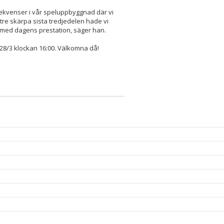
a sekvenser i vår speluppbyggnad där vi
ättre skärpa sista tredjedelen hade vi
 med dagens prestation, säger han.
28/3 klockan 16:00. Välkomna då!