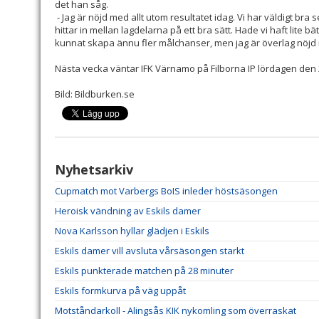
det han såg.
- Jag är nöjd med allt utom resultatet idag. Vi har väldigt br
hittar in mellan lagdelarna på ett bra sätt. Hade vi haft lite b
kunnat skapa ännu fler målchanser, men jag är överlag nöjd
Nästa vecka väntar IFK Värnamo på Filborna IP lördagen den 
Bild: Bildburken.se
Nyhetsarkiv
Cupmatch mot Varbergs BoIS inleder höstsäsongen
Heroisk vändning av Eskils damer
Nova Karlsson hyllar glädjen i Eskils
Eskils damer vill avsluta vårsäsongen starkt
Eskils punkterade matchen på 28 minuter
Eskils formkurva på väg uppåt
Motståndarkoll - Alingsås KIK nykomling som överraskat