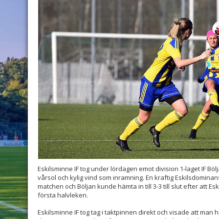
Eskilsminne IF tog under lördagen emot division 1-laget IF B
vårsol och kylig vind som inramning. En kraftig Eskilsdominan
matchen och Böljan kunde hämta in till 3-3 till slut efter att 
första halvleken.
Eskilsminne IF tog tag i taktpinnen direkt och visade att man 