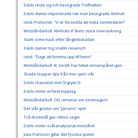
Eskils reste sig och besegrade Trollhättan
Eskils damer imponerade när man besegrade Älmhult
Iztok Pristovnik: ”Vi är försedda att möta serieledaren”
Motståndarkoll: Älmhults IF årets stora överraskning
Stark come back efter långtidsskadan
Eskils damer tog snabb revansch
Iztok: ”Dags att komma upp till bevis”
Motståndarkoll: IK Zenith har hittat vinnarspåret igen
Skada stoppar Ajla från mer spel i vår
Eskils chanslöst mot Örgryte IS
Eskils möter erfaret topplag
Motståndarkoll: ÖIS utmanar om seriesegern
Det slår gnistor om ”Järvens” spel
Två drömmål gav rättvis seger
Eskils möter svåranalyserat motstånd
Julia Fransson gillar det fysiska spelet