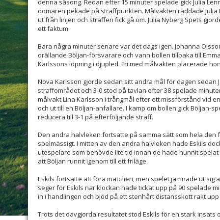
denna säsong. Redan efter 15 minuter spelade gick Julia Len
domaren pekade på straffpunkten. Målvakten räddade Julia Ny
ut från linjen och straffen fick gå om. Julia Nyberg Spets gjo
ett faktum.
Bara några minuter senare var det dags igen. Johanna Olsson 
drällande Böljan-försvarare och vann bollen tillbaka till E
Karlssons löpning i djupled. Fri med målvakten placerade hon k
Nova Karlsson gjorde sedan sitt andra mål för dagen sedan J
straffområdet och 3-0 stod på tavlan efter 38 spelade minut
målvakt Lina Karlsson i trångmål efter ett missförstånd vid 
och ut till en Böljan-anfallare. I kamp om bollen gick Böljan
reducera till 3-1 på efterföljande straff.
Den andra halvleken fortsatte på samma sätt som hela den f
spelmässigt. I mitten av den andra halvleken hade Eskils dock
utespelare som behövde lite tid innan de hade hunnit spelat 
att Böljan runnit igenom till ett friläge.
Eskils fortsatte att föra matchen, men spelet jämnade ut sig al
seger för Eskils när klockan hade tickat upp på 90 spelade mi
in i handlingen och bjöd på ett stenhårt distansskott rakt upp
Trots det oavgjorda resultatet stod Eskils för en stark insats