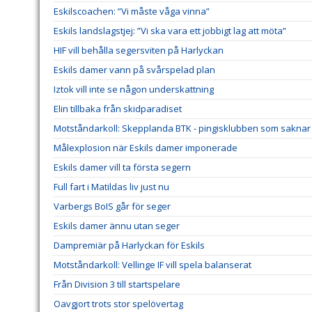
Eskilscoachen: ”Vi måste våga vinna”
Eskils landslagstjej: ”Vi ska vara ett jobbigt lag att möta”
HIF vill behålla segersviten på Harlyckan
Eskils damer vann på svårspelad plan
Iztok vill inte se någon underskattning
Elin tillbaka från skidparadiset
Motståndarkoll: Skepplanda BTK - pingisklubben som saknar 
Målexplosion när Eskils damer imponerade
Eskils damer vill ta första segern
Full fart i Matildas liv just nu
Varbergs BoIS går för seger
Eskils damer ännu utan seger
Dampremiär på Harlyckan för Eskils
Motståndarkoll: Vellinge IF vill spela balanserat
Från Division 3 till startspelare
Oavgjort trots stor spelövertag