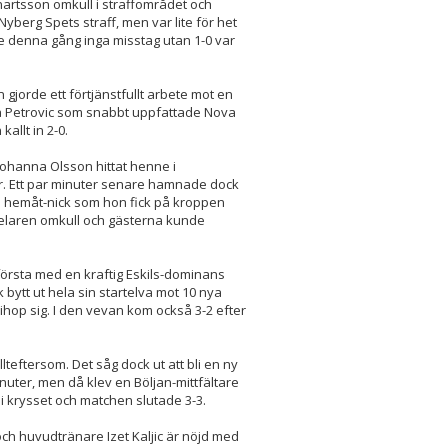
nartsson omkull i straffområdet och
berg Spets straff, men var lite för het
rde denna gång inga misstag utan 1-0 var
gjorde ett förtjänstfullt arbete mot en
mma Petrovic som snabbt uppfattade Nova
allt in 2-0.
ohanna Olsson hittat henne i
er. Ett par minuter senare hamnade dock
en hemåt-nick som hon fick på kroppen
-spelaren omkull och gästerna kunde
örsta med en kraftig Eskils-dominans
 bytt ut hela sin startelva mot 10 nya
ihop sig. I den vevan kom också 3-2 efter
lteftersom. Det såg dock ut att bli en ny
nuter, men då klev en Böljan-mittfältare
 i krysset och matchen slutade 3-3.
 och huvudtränare Izet Kaljic är nöjd med