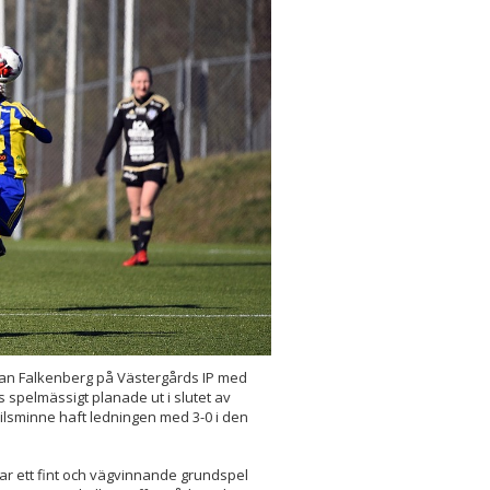
öljan Falkenberg på Västergårds IP med
s spelmässigt planade ut i slutet av
Eskilsminne haft ledningen med 3-0 i den
har ett fint och vägvinnande grundspel