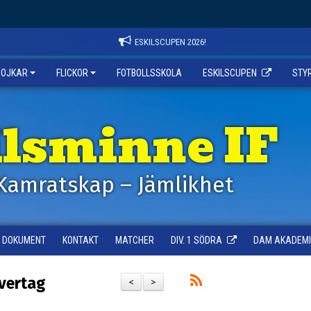
ESKILSCUPEN 2026!
POJKAR
FLICKOR
FOTBOLLSSKOLA
ESKILSCUPEN
STY
ilsminne IF
Kamratskap – Jämlikhet
DOKUMENT
KONTAKT
MATCHER
DIV. 1 SÖDRA
DAM AKADEMI -
övertag
<
>