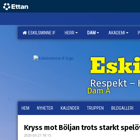
ESKILSMINNE IF
HERR
DAM
AKADEMI
Esk
Respekt – 
Dam A
HEM
NYHETER
KALENDER
TRUPPEN
BILDGALLERI
Kryss mot Böljan trots starkt spel
2020-03-21 18:15