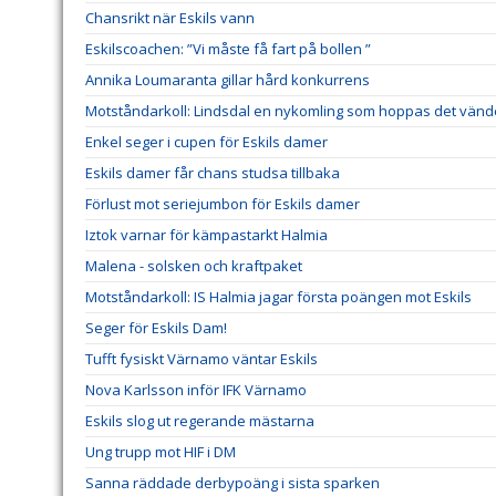
Chansrikt när Eskils vann
Eskilscoachen: ”Vi måste få fart på bollen ”
Annika Loumaranta gillar hård konkurrens
Motståndarkoll: Lindsdal en nykomling som hoppas det vänd
Enkel seger i cupen för Eskils damer
Eskils damer får chans studsa tillbaka
Förlust mot seriejumbon för Eskils damer
Iztok varnar för kämpastarkt Halmia
Malena - solsken och kraftpaket
Motståndarkoll: IS Halmia jagar första poängen mot Eskils
Seger för Eskils Dam!
Tufft fysiskt Värnamo väntar Eskils
Nova Karlsson inför IFK Värnamo
Eskils slog ut regerande mästarna
Ung trupp mot HIF i DM
Sanna räddade derbypoäng i sista sparken