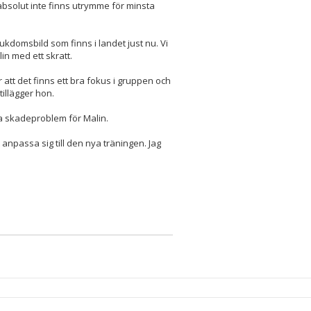
absolut inte finns utrymme för minsta
kdomsbild som finns i landet just nu. Vi
lin med ett skratt.
r att det finns ett bra fokus i gruppen och
tillägger hon.
gra skadeproblem för Malin.
t anpassa sig till den nya träningen. Jag