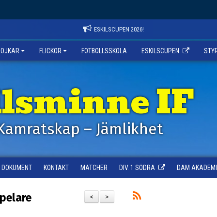
ESKILSCUPEN 2026!
POJKAR
FLICKOR
FOTBOLLSSKOLA
ESKILSCUPEN
STY
ilsminne IF
Kamratskap – Jämlikhet
DOKUMENT
KONTAKT
MATCHER
DIV. 1 SÖDRA
DAM AKADEMI -
spelare
<
>