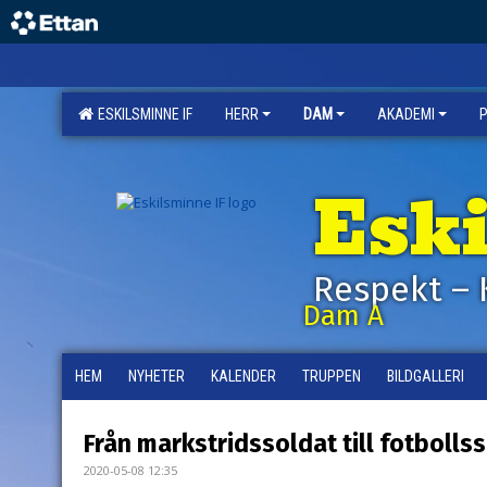
ESKILSMINNE IF
HERR
DAM
AKADEMI
Esk
Respekt – 
Dam A
HEM
NYHETER
KALENDER
TRUPPEN
BILDGALLERI
Från markstridssoldat till fotbolls
2020-05-08 12:35