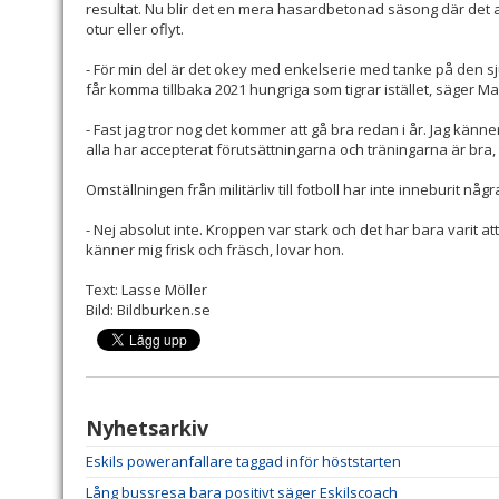
resultat. Nu blir det en mera hasardbetonad säsong där det 
otur eller oflyt.
- För min del är det okey med enkelserie med tanke på den sju
får komma tillbaka 2021 hungriga som tigrar istället, säger Ma
- Fast jag tror nog det kommer att gå bra redan i år. Jag känne
alla har accepterat förutsättningarna och träningarna är bra, 
Omställningen från militärliv till fotboll har inte inneburit nå
- Nej absolut inte. Kroppen var stark och det har bara varit at
känner mig frisk och fräsch, lovar hon.
Text: Lasse Möller
Bild: Bildburken.se
Nyhetsarkiv
Eskils poweranfallare taggad inför höststarten
Lång bussresa bara positivt säger Eskilscoach