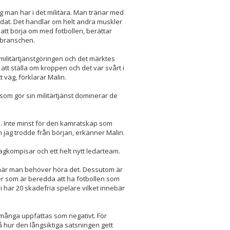
ng man har i det militära. Man tränar med
ldat. Det handlar om helt andra muskler
r att börja om med fotbollen, berättar
sbranschen.
militärtjänstgöringen och det märktes
 att ställa om kroppen och det var svårt i
 väg, förklarar Malin.
 som gör sin militärtjänst dominerar de
tid. Inte minst för den kamratskap som
n jag trodde från början, erkänner Malin.
 lagkompisar och ett helt nytt ledarteam.
rån när man behöver höra det. Dessutom är
ejer som är beredda att ha fotbollen som
vi har 20 skadefria spelare vilket innebär
många uppfattas som negativt. För
på hur den långsiktiga satsningen gett