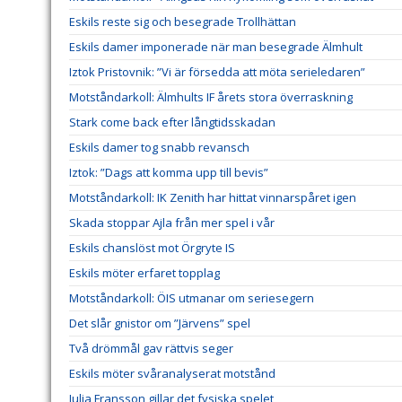
Eskils reste sig och besegrade Trollhättan
Eskils damer imponerade när man besegrade Älmhult
Iztok Pristovnik: ”Vi är försedda att möta serieledaren”
Motståndarkoll: Älmhults IF årets stora överraskning
Stark come back efter långtidsskadan
Eskils damer tog snabb revansch
Iztok: ”Dags att komma upp till bevis”
Motståndarkoll: IK Zenith har hittat vinnarspåret igen
Skada stoppar Ajla från mer spel i vår
Eskils chanslöst mot Örgryte IS
Eskils möter erfaret topplag
Motståndarkoll: ÖIS utmanar om seriesegern
Det slår gnistor om ”Järvens” spel
Två drömmål gav rättvis seger
Eskils möter svåranalyserat motstånd
Julia Fransson gillar det fysiska spelet