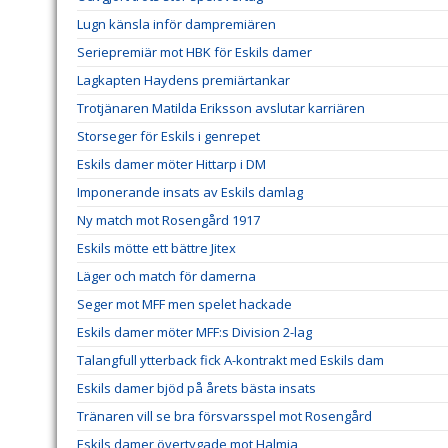
Lugn känsla inför dampremiären
Seriepremiär mot HBK för Eskils damer
Lagkapten Haydens premiärtankar
Trotjänaren Matilda Eriksson avslutar karriären
Storseger för Eskils i genrepet
Eskils damer möter Hittarp i DM
Imponerande insats av Eskils damlag
Ny match mot Rosengård 1917
Eskils mötte ett bättre Jitex
Läger och match för damerna
Seger mot MFF men spelet hackade
Eskils damer möter MFF:s Division 2-lag
Talangfull ytterback fick A-kontrakt med Eskils dam
Eskils damer bjöd på årets bästa insats
Tränaren vill se bra försvarsspel mot Rosengård
Eskils damer övertygade mot Halmia