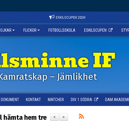
ESKILSCUPEN 2026!
POJKAR
FLICKOR
FOTBOLLSSKOLA
ESKILSCUPEN
STY
ilsminne IF
Kamratskap – Jämlikhet
DOKUMENT
KONTAKT
MATCHER
DIV. 1 SÖDRA
DAM AKADEMI -
ll hämta hem tre
<
>