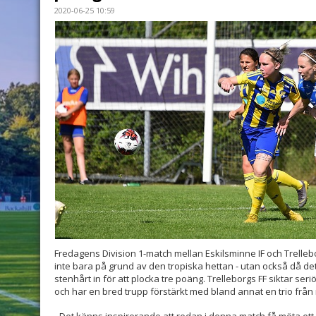
2020-06-25 10:59
Fredagens Division 1-match mellan Eskilsminne IF och Trellebo
inte bara på grund av den tropiska hettan - utan också då d
stenhårt in för att plocka tre poäng. Trelleborgs FF siktar ser
och har en bred trupp förstärkt med bland annat en trio från
- Det känns inspirerande att redan i denna match få möta ett