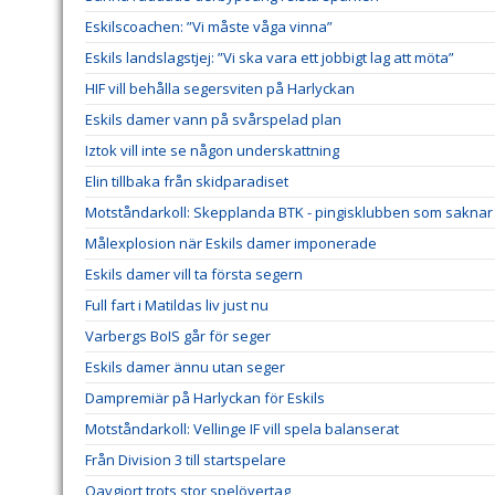
Eskilscoachen: ”Vi måste våga vinna”
Eskils landslagstjej: ”Vi ska vara ett jobbigt lag att möta”
HIF vill behålla segersviten på Harlyckan
Eskils damer vann på svårspelad plan
Iztok vill inte se någon underskattning
Elin tillbaka från skidparadiset
Motståndarkoll: Skepplanda BTK - pingisklubben som saknar 
Målexplosion när Eskils damer imponerade
Eskils damer vill ta första segern
Full fart i Matildas liv just nu
Varbergs BoIS går för seger
Eskils damer ännu utan seger
Dampremiär på Harlyckan för Eskils
Motståndarkoll: Vellinge IF vill spela balanserat
Från Division 3 till startspelare
Oavgjort trots stor spelövertag