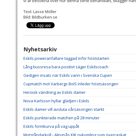
vi är besvikna över hur denna serie behandlats, tillägger han
Text: Lasse Möller
Bild: Bildburken.se
Nyhetsarkiv
Eskils poweranfallare taggad inför höststarten
Lång bussresa bara positivt säger Eskilscoach
Gedigen insats när Eskils vann i Svenska Cupen
Cupmatch mot Varbergs BoIS inleder höstsäsongen
Heroisk vändning av Eskils damer
Nova Karlsson hyllar glädjen i Eskils
Eskils damer vill avsluta vårsäsongen starkt
Eskils punkterade matchen på 28 minuter
Eskils formkurva på väg uppåt
Motståndarkoll - Alingsås KIK nykomling som överraskat