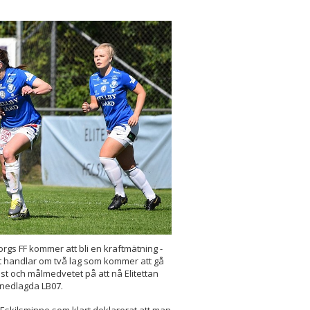
rgs FF kommer att bli en kraftmätning -
et handlar om två lag som kommer att gå
iöst och målmedvetet på att nå Elitettan
 nedlagda LB07.
 Eskilsminne som klart deklarerat att man