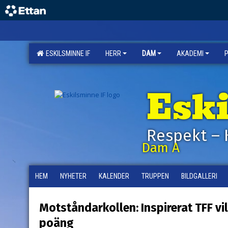
ESKILSMINNE IF
HERR
DAM
AKADEMI
Esk
Respekt – 
Dam A
HEM
NYHETER
KALENDER
TRUPPEN
BILDGALLERI
Motståndarkollen: Inspirerat TFF vi
poäng