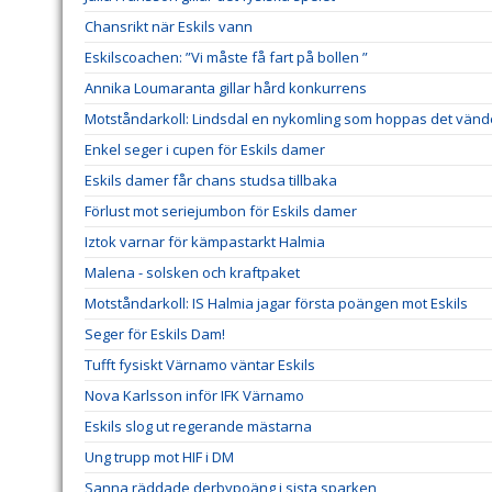
Chansrikt när Eskils vann
Eskilscoachen: ”Vi måste få fart på bollen ”
Annika Loumaranta gillar hård konkurrens
Motståndarkoll: Lindsdal en nykomling som hoppas det vänd
Enkel seger i cupen för Eskils damer
Eskils damer får chans studsa tillbaka
Förlust mot seriejumbon för Eskils damer
Iztok varnar för kämpastarkt Halmia
Malena - solsken och kraftpaket
Motståndarkoll: IS Halmia jagar första poängen mot Eskils
Seger för Eskils Dam!
Tufft fysiskt Värnamo väntar Eskils
Nova Karlsson inför IFK Värnamo
Eskils slog ut regerande mästarna
Ung trupp mot HIF i DM
Sanna räddade derbypoäng i sista sparken