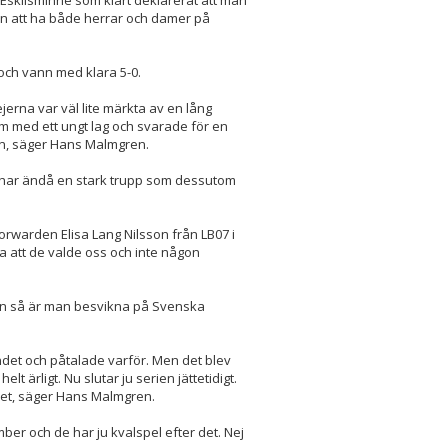
bben att ha både herrar och damer på
och vann med klara 5-0.
ejerna var väl lite märkta av en lång
 med ett ungt lag och svarade för en
ien, säger Hans Malmgren.
 har ändå en stark trupp som dessutom
h forwarden Elisa Lang Nilsson från LB07 i
a att de valde oss och inte någon
n så är man besvikna på Svenska
bundet och påtalade varför. Men det blev
t ärligt. Nu slutar ju serien jättetidigt.
elet, säger Hans Malmgren.
mber och de har ju kvalspel efter det. Nej