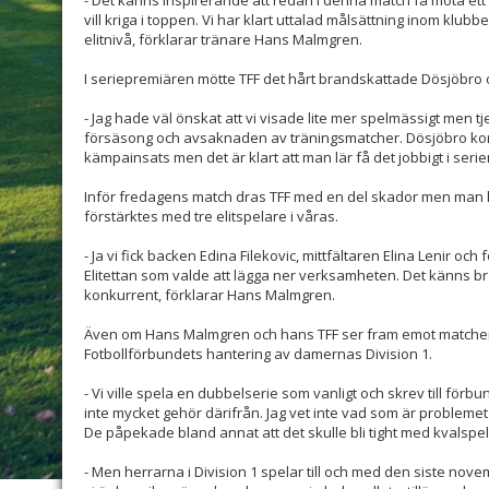
vill kriga i toppen. Vi har klart uttalad målsättning inom klu
elitnivå, förklarar tränare Hans Malmgren.
I seriepremiären mötte TFF det hårt brandskattade Dösjöbro 
- Jag hade väl önskat att vi visade lite mer spelmässigt men tj
försäsong och avsaknaden av träningsmatcher. Dösjöbro kom
kämpainsats men det är klart att man lär få det jobbigt i ser
Inför fredagens match dras TFF med en del skador men man
förstärktes med tre elitspelare i våras.
- Ja vi fick backen Edina Filekovic, mittfältaren Elina Lenir oc
Elitettan som valde att lägga ner verksamheten. Det känns br
konkurrent, förklarar Hans Malmgren.
Även om Hans Malmgren och hans TFF ser fram emot matche
Fotbollförbundets hantering av damernas Division 1.
- Vi ville spela en dubbelserie som vanligt och skrev till för
inte mycket gehör därifrån. Jag vet inte vad som är problemet hel
De påpekade bland annat att det skulle bli tight med kvalsp
- Men herrarna i Division 1 spelar till och med den siste nove