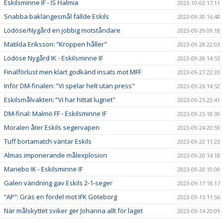
Eskilsminne IF - IS Halmia
2023-10-03 17:11
Snabba baklängesmål fällde Eskils
2023-09-30 16:48
Lödöse/Nygård en jobbig motståndare
2023-09-29 09:18
Matilda Eriksson: ”Kroppen håller"
2023-09-28 22:03
Lödöse Nygård IK - Eskilsminne IF
2023-09-28 14:53
Finalförlust men klart godkänd insats mot MFF
2023-09-27 22:33
Inför DM-finalen: ”Vi spelar helt utan press"
2023-09-26 14:52
Eskilsmålvakten: ”Vi har hittat lugnet"
2023-09-25 22:41
DM-final: Malmö FF - Eskilsminne IF
2023-09-25 18:30
Moralen åter Eskils segervapen
2023-09-24 20:59
Tuff bortamatch väntar Eskils
2023-09-22 11:23
Almas imponerande målexplosion
2023-09-20 14:18
Mariebo IK - Eskilsminne IF
2023-09-20 10:00
Galen vändning gav Eskils 2-1-seger
2023-09-17 18:17
”AP”: Gräs en fördel mot IFK Göteborg
2023-09-15 11:56
När målskyttet sviker ger Johanna allt för laget
2023-09-14 20:09