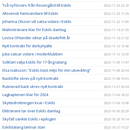
Två nyförvärv från Rosengård till Eskils
2023-11-23 22:10
Allsvensk hemvändare till Eskils
2023-11-23 11:55
Johanna Olsson vill satsa vidare i Eskils
2023-11-22 11:00
Malmötränare klar för Eskils damlag
2023-11-16 21:55
Lovisa Ohlander siktar på skadefritt år
2023-11-16 21:52
Nytt kontrakt för derbyhjälte
2023-11-12 12:40
Julia satsar vidare i moderklubben
2023-11-12 12:39
Solklart välja Eskils för 17-årig talang
2023-11-09 17:47
Elsa Isaksson: ”Eskils bäst miljö för min utveckling"
2023-11-08 20:04
Backlöfte skrev på nytt kontrakt
2023-11-08 19:05
Rutinerad back skrev nytt kontrakt
2023-11-07 20:04
Lagkaptenen klar för 2024
2023-11-06 18:22
Skyttedrottningen kvar i Eskils
2023-11-06 16:58
Elittränare tar över Eskils damlag
2023-10-30 20:29
Skyfall sänkte Eskils i epilogen
2023-10-29 19:14
Eskilstalang lämnar stan
2023-10-27 15:32