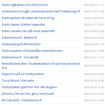
Eskils lagkapten tror på bra höst
2023-08-05 11:11
Eskilsminne IF ingår samarbetsavtal med Trelleborgs FF
2023-07-28 16:18
Eskilsspelare till Italienskt Serie A-lag
2023-07-28 10:31
Eskils damer stärker lagandan
2023-07-27 16:07
Eskils orkade inte stå emot starkt MFF
2023-06-30 22:56
Eskilsminne IF - Malmö FF
2023-06-26 15:03
Eskilstalang till Allsvenskan
2023-06-26 11:35
Eskilscoachen vill bibehålla hemmaformen
2023-06-21 23:08
Eskilsminne IF - Onsala BK
2023-06-21 11:47
Motståndarkollen: Skadedrabbat Onsala har presterat
2023-06-20 20:26
bra
Maja trivs på sin backposition
2023-06-20 18:04
Tung förlust i Värnamo
2023-06-18 18:40
Derbyhjälten glad hon fick rätt diagnos
2023-06-16 12:35
Johanna Olsson kan göra come back
2023-06-16 12:29
IFK Värnamo - Eskilsminne IF
2023-06-15 12:40