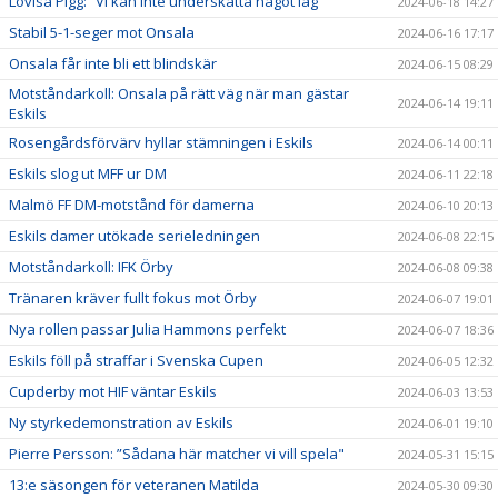
Lovisa Pigg: ”Vi kan inte underskatta något lag"
2024-06-18 14:27
Stabil 5-1-seger mot Onsala
2024-06-16 17:17
Onsala får inte bli ett blindskär
2024-06-15 08:29
Motståndarkoll: Onsala på rätt väg när man gästar
2024-06-14 19:11
Eskils
Rosengårdsförvärv hyllar stämningen i Eskils
2024-06-14 00:11
Eskils slog ut MFF ur DM
2024-06-11 22:18
Malmö FF DM-motstånd för damerna
2024-06-10 20:13
Eskils damer utökade serieledningen
2024-06-08 22:15
Motståndarkoll: IFK Örby
2024-06-08 09:38
Tränaren kräver fullt fokus mot Örby
2024-06-07 19:01
Nya rollen passar Julia Hammons perfekt
2024-06-07 18:36
Eskils föll på straffar i Svenska Cupen
2024-06-05 12:32
Cupderby mot HIF väntar Eskils
2024-06-03 13:53
Ny styrkedemonstration av Eskils
2024-06-01 19:10
Pierre Persson: ”Sådana här matcher vi vill spela"
2024-05-31 15:15
13:e säsongen för veteranen Matilda
2024-05-30 09:30