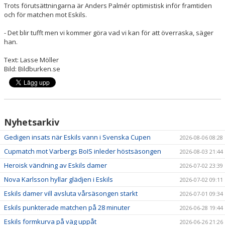
Trots förutsättningarna är Anders Palmér optimistisk inför framtiden
och för matchen mot Eskils.
- Det blir tufft men vi kommer göra vad vi kan för att överraska, säger
han.
Text: Lasse Möller
Bild: Bildburken.se
Nyhetsarkiv
Gedigen insats när Eskils vann i Svenska Cupen
2026-08-06 08:28
Cupmatch mot Varbergs BoIS inleder höstsäsongen
2026-08-03 21:44
Heroisk vändning av Eskils damer
2026-07-02 23:39
Nova Karlsson hyllar glädjen i Eskils
2026-07-02 09:11
Eskils damer vill avsluta vårsäsongen starkt
2026-07-01 09:34
Eskils punkterade matchen på 28 minuter
2026-06-28 19:44
Eskils formkurva på väg uppåt
2026-06-26 21:26