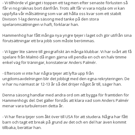
- Vi tillhörde vl gänget i toppen ett tag men efter senaste förlusten så
får vi nog räknas bort därifrån. Trots allt får vi vara nöjda om vi kan
uppfylla vår målsättning som var att hålla oss kvar som ett stabilt
Division 1-lag denna säsong med tanke på den stora
spelaromsättningen vi haft, förklarar han.
Hammenhög har fått många nya yngre tjejer i laget och gör utifrån sina
förutsättningar ett bra jobb som måste berömmas.
- Vi ligger lite sämre till geografiskt än många klubbar. Vi har svårt att få
spelare från Malmö då ingen gärna vill pendla en och en halv timme
enkel väg för träningar, konstaterar Anders Palmér.
- Eftersom vi inte har några tjejer att lyfta upp från
ungdomsavdelningen blir det jobbigt med den egna rekryteringen. De
vi har nu närmast är 12-13 år så det dröjer något år till, säger han.
Denna säsong handlar med andra ord om att bygga för framtiden för
Hammenhögs del. Det gäller förstås att klara vad som Anders Palmér
menar vara turbulensen detta år.
- Vi har flera tjejer som åkt över till USA för att studera. Några har fått
barn och tagit ett break på grund av det och en del har även kommit
tillbaka, berättar han.