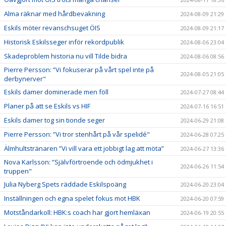
Alma räknar med hårdbevakning
2024-08-09 21:29
Eskils möter revanschsuget ÖIS
2024-08-09 21:17
Historisk Eskilsseger inför rekordpublik
2024-08-06 23:04
Skadeproblem historia nu vill Tilde bidra
2024-08-06 08:56
Pierre Persson: ”Vi fokuserar på vårt spel inte på
2024-08-05 21:05
derbynerver"
Eskils damer dominerade men föll
2024-07-27 08:44
Planer på att se Eskils vs HIF
2024-07-16 16:51
Eskils damer tog sin tionde seger
2024-06-29 21:08
Pierre Persson: ”Vi tror stenhårt på vår spelidé"
2024-06-28 07:25
Älmhultstränaren ”Vi vill vara ett jobbigt lag att möta”
2024-06-27 13:36
Nova Karlsson: ”Självförtroende och ödmjukhet i
2024-06-26 11:54
truppen"
Julia Nyberg Spets räddade Eskilspoäng
2024-06-20 23:04
Inställningen och egna spelet fokus mot HBK
2024-06-20 07:59
Motståndarkoll: HBK:s coach har gjort hemläxan
2024-06-19 20:55