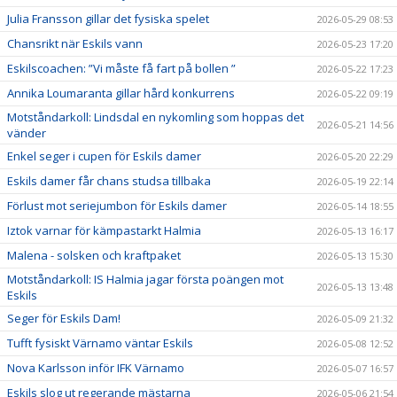
Julia Fransson gillar det fysiska spelet
2026-05-29 08:53
Chansrikt när Eskils vann
2026-05-23 17:20
Eskilscoachen: ”Vi måste få fart på bollen ”
2026-05-22 17:23
Annika Loumaranta gillar hård konkurrens
2026-05-22 09:19
Motståndarkoll: Lindsdal en nykomling som hoppas det
2026-05-21 14:56
vänder
Enkel seger i cupen för Eskils damer
2026-05-20 22:29
Eskils damer får chans studsa tillbaka
2026-05-19 22:14
Förlust mot seriejumbon för Eskils damer
2026-05-14 18:55
Iztok varnar för kämpastarkt Halmia
2026-05-13 16:17
Malena - solsken och kraftpaket
2026-05-13 15:30
Motståndarkoll: IS Halmia jagar första poängen mot
2026-05-13 13:48
Eskils
Seger för Eskils Dam!
2026-05-09 21:32
Tufft fysiskt Värnamo väntar Eskils
2026-05-08 12:52
Nova Karlsson inför IFK Värnamo
2026-05-07 16:57
Eskils slog ut regerande mästarna
2026-05-06 21:54