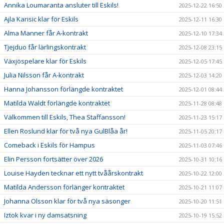
Annika Loumaranta ansluter till Eskils!
2025-12-22 16:50
Ajla Karisic klar för Eskils
2025-12-11 16:30
Alma Manner får A-kontrakt
2025-12-10 17:34
Tjejduo får lärlingskontrakt
2025-12-08 23:15
Växjöspelare klar för Eskils
2025-12-05 17:45
Julia Nilsson får A-kontrakt
2025-12-03 14:20
Hanna Johansson förlängde kontraktet
2025-12-01 08:44
Matilda Waldt förlängde kontraktet
2025-11-28 08:48
Välkommen till Eskils, Thea Staffansson!
2025-11-23 15:17
Ellen Roslund klar för två nya GulBlåa år!
2025-11-05 20:17
Comeback i Eskils för Hampus
2025-11-03 07:46
Elin Persson fortsätter över 2026
2025-10-31 10:16
Louise Hayden tecknar ett nytt tvåårskontrakt
2025-10-22 12:00
Matilda Andersson förlänger kontraktet
2025-10-21 11:07
Johanna Olsson klar för två nya säsonger
2025-10-20 11:51
Iztok kvar i ny damsatsning
2025-10-19 15:52