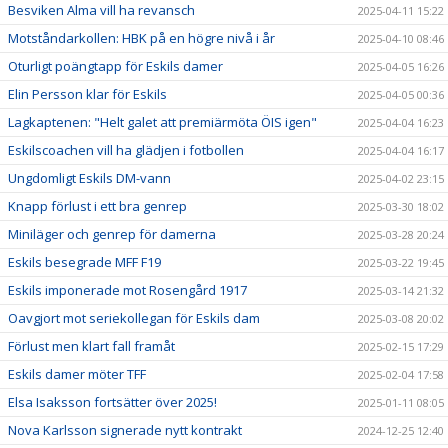
Besviken Alma vill ha revansch
2025-04-11 15:22
Motståndarkollen: HBK på en högre nivå i år
2025-04-10 08:46
Oturligt poängtapp för Eskils damer
2025-04-05 16:26
Elin Persson klar för Eskils
2025-04-05 00:36
Lagkaptenen: "Helt galet att premiärmöta ÖIS igen"
2025-04-04 16:23
Eskilscoachen vill ha glädjen i fotbollen
2025-04-04 16:17
Ungdomligt Eskils DM-vann
2025-04-02 23:15
Knapp förlust i ett bra genrep
2025-03-30 18:02
Miniläger och genrep för damerna
2025-03-28 20:24
Eskils besegrade MFF F19
2025-03-22 19:45
Eskils imponerade mot Rosengård 1917
2025-03-14 21:32
Oavgjort mot seriekollegan för Eskils dam
2025-03-08 20:02
Förlust men klart fall framåt
2025-02-15 17:29
Eskils damer möter TFF
2025-02-04 17:58
Elsa Isaksson fortsätter över 2025!
2025-01-11 08:05
Nova Karlsson signerade nytt kontrakt
2024-12-25 12:40