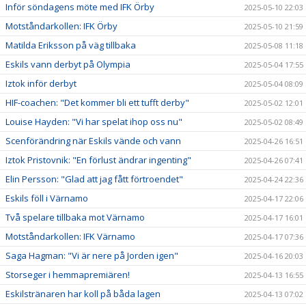
Inför söndagens möte med IFK Örby
2025-05-10 22:03
Motståndarkollen: IFK Örby
2025-05-10 21:59
Matilda Eriksson på väg tillbaka
2025-05-08 11:18
Eskils vann derbyt på Olympia
2025-05-04 17:55
Iztok inför derbyt
2025-05-04 08:09
HIF-coachen: "Det kommer bli ett tufft derby"
2025-05-02 12:01
Louise Hayden: "Vi har spelat ihop oss nu"
2025-05-02 08:49
Scenförändring när Eskils vände och vann
2025-04-26 16:51
Iztok Pristovnik: "En förlust ändrar ingenting"
2025-04-26 07:41
Elin Persson: "Glad att jag fått förtroendet"
2025-04-24 22:36
Eskils föll i Värnamo
2025-04-17 22:06
Två spelare tillbaka mot Värnamo
2025-04-17 16:01
Motståndarkollen: IFK Värnamo
2025-04-17 07:36
Saga Hagman: "Vi är nere på Jorden igen"
2025-04-16 20:03
Storseger i hemmapremiären!
2025-04-13 16:55
Eskilstränaren har koll på båda lagen
2025-04-13 07:02