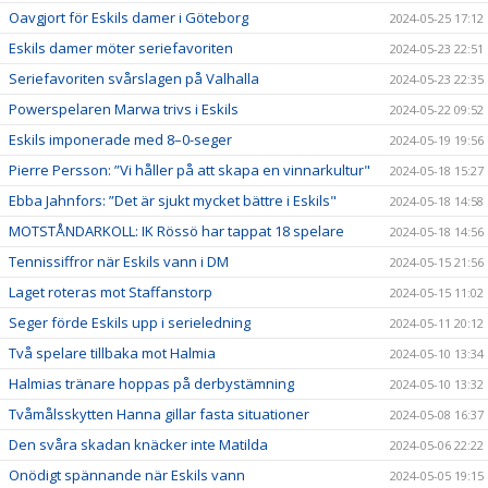
Oavgjort för Eskils damer i Göteborg
2024-05-25 17:12
Eskils damer möter seriefavoriten
2024-05-23 22:51
Seriefavoriten svårslagen på Valhalla
2024-05-23 22:35
Powerspelaren Marwa trivs i Eskils
2024-05-22 09:52
Eskils imponerade med 8–0-seger
2024-05-19 19:56
Pierre Persson: ”Vi håller på att skapa en vinnarkultur"
2024-05-18 15:27
Ebba Jahnfors: ”Det är sjukt mycket bättre i Eskils"
2024-05-18 14:58
MOTSTÅNDARKOLL: IK Rössö har tappat 18 spelare
2024-05-18 14:56
Tennissiffror när Eskils vann i DM
2024-05-15 21:56
Laget roteras mot Staffanstorp
2024-05-15 11:02
Seger förde Eskils upp i serieledning
2024-05-11 20:12
Två spelare tillbaka mot Halmia
2024-05-10 13:34
Halmias tränare hoppas på derbystämning
2024-05-10 13:32
Tvåmålsskytten Hanna gillar fasta situationer
2024-05-08 16:37
Den svåra skadan knäcker inte Matilda
2024-05-06 22:22
Onödigt spännande när Eskils vann
2024-05-05 19:15