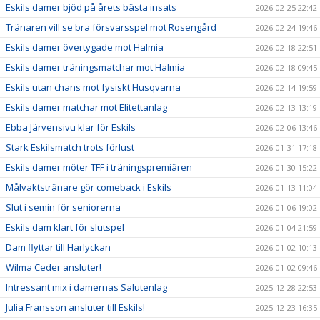
Eskils damer bjöd på årets bästa insats
2026-02-25 22:42
Tränaren vill se bra försvarsspel mot Rosengård
2026-02-24 19:46
Eskils damer övertygade mot Halmia
2026-02-18 22:51
Eskils damer träningsmatchar mot Halmia
2026-02-18 09:45
Eskils utan chans mot fysiskt Husqvarna
2026-02-14 19:59
Eskils damer matchar mot Elitettanlag
2026-02-13 13:19
Ebba Järvensivu klar för Eskils
2026-02-06 13:46
Stark Eskilsmatch trots förlust
2026-01-31 17:18
Eskils damer möter TFF i träningspremiären
2026-01-30 15:22
Målvaktstränare gör comeback i Eskils
2026-01-13 11:04
Slut i semin för seniorerna
2026-01-06 19:02
Eskils dam klart för slutspel
2026-01-04 21:59
Dam flyttar till Harlyckan
2026-01-02 10:13
Wilma Ceder ansluter!
2026-01-02 09:46
Intressant mix i damernas Salutenlag
2025-12-28 22:53
Julia Fransson ansluter till Eskils!
2025-12-23 16:35