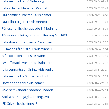
Eskilsminne IF - IFK Göteborg
2023-09-14 09:47
Eskils damer klara för DM-final
2023-09-13 21:49
DM-semifinal väntar Eskils damer
2023-09-12 14:58
DM: Lilla Torg FF - Eskilsminne IF
2023-09-11 18:03
Förlust när Eskils tappade 3-1-ledning
2023-09-09 18:09
Försvarsspelet nyckeln mot Rosengård 1917
2023-09-08 14:56
Eskilsback möter gärna Rosengård
2023-09-06 10:06
FC Rosengård 1917 - Eskilsminne IF
2023-09-04 16:51
Målexplosion när Eskils vann
2023-09-03 19:10
Ny tuff match väntar Eskilsdamerna
2023-09-02 17:32
Julia Lennartsson är inte vidskeplig
2023-08-31 20:24
Eskilsminne IF - Södra Sandby IF
2023-08-30 15:37
Bottennapp för Eskils damer
2023-08-26 21:30
USA-hemvändare räddare i nöden
2023-08-24 22:11
Sacha Micha: ”Jag hade änglavakt"
2023-08-24 12:25
IFK Örby - Eskilsminne IF
2023-08-23 10:59