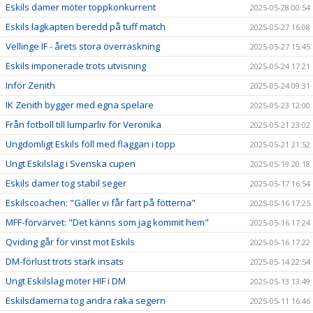
Eskils damer möter toppkonkurrent
2025-05-28 00:54
Eskils lagkapten beredd på tuff match
2025-05-27 16:08
Vellinge IF - årets stora överraskning
2025-05-27 15:45
Eskils imponerade trots utvisning
2025-05-24 17:21
Inför Zenith
2025-05-24 09:31
IK Zenith bygger med egna spelare
2025-05-23 12:00
Från fotboll till lumparliv för Veronika
2025-05-21 23:02
Ungdomligt Eskils föll med flaggan i topp
2025-05-21 21:52
Ungt Eskilslag i Svenska cupen
2025-05-19 20:18
Eskils damer tog stabil seger
2025-05-17 16:54
Eskilscoachen: "Gäller vi får fart på fötterna"
2025-05-16 17:25
MFF-förvärvet: "Det känns som jag kommit hem"
2025-05-16 17:24
Qviding går för vinst mot Eskils
2025-05-16 17:22
DM-förlust trots stark insats
2025-05-14 22:54
Ungt Eskilslag möter HIF i DM
2025-05-13 13:49
Eskilsdamerna tog andra raka segern
2025-05-11 16:46