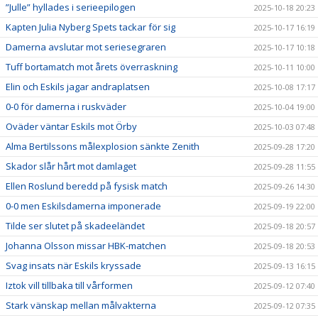
”Julle” hyllades i serieepilogen
2025-10-18 20:23
Kapten Julia Nyberg Spets tackar för sig
2025-10-17 16:19
Damerna avslutar mot seriesegraren
2025-10-17 10:18
Tuff bortamatch mot årets överraskning
2025-10-11 10:00
Elin och Eskils jagar andraplatsen
2025-10-08 17:17
0-0 för damerna i ruskväder
2025-10-04 19:00
Oväder väntar Eskils mot Örby
2025-10-03 07:48
Alma Bertilssons målexplosion sänkte Zenith
2025-09-28 17:20
Skador slår hårt mot damlaget
2025-09-28 11:55
Ellen Roslund beredd på fysisk match
2025-09-26 14:30
0-0 men Eskilsdamerna imponerade
2025-09-19 22:00
Tilde ser slutet på skadeeländet
2025-09-18 20:57
Johanna Olsson missar HBK-matchen
2025-09-18 20:53
Svag insats när Eskils kryssade
2025-09-13 16:15
Iztok vill tillbaka till vårformen
2025-09-12 07:40
Stark vänskap mellan målvakterna
2025-09-12 07:35