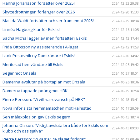
Hanna Johansson forsätter över 2025!
2024-12-23 20:38
Skyttedrottningen förlänger över 2026!
2024-12-20 15:30
Matilda Waldt fortsätter och ser fram emot 2025!
2024-12-19 18:34
Linnéa Hagberg klar för Eskils!
2024-12-16 11:05
Sacha Micha lägger av men fortsätter i Eskils
2024-12-13 17:44
Frida Ottosson ny assisterande i A-laget
2024-12-12 11:58
Iztok Pristovnik ny Damtränare i Eskils!
2024-12-10 14:42
Meriterad hemvändare till Eskils
2024-12-05 19:42
Seger mot Onsala
2024-10-27 18:01
Damerna avslutar på bortaplan mot Onsala
2024-10-26 10:36
Damerna tappade poäng mot HBK
2024-10-19 16:54
Pierre Persson: ”Vi vill ha revansch på HBK"
2024-10-18 13:41
Nova inför sista hemmamatchen mot Halmstad
2024-10-17 20:09
Sen målexplosion gav Eskils segern
2024-10-13 18:14
Johanna Olsson: ”Viktigt avsluta bra både för Eskils som
2024-10-13 09:00
klubb och oss själva"
Pierre Persson: ”Vi vägrar ge slaget förlorat"
2024-10-13 08:46