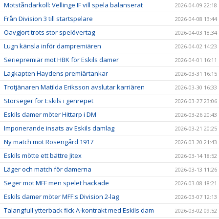
Motståndarkoll: Vellinge IF vill spela balanserat
2026-04-09 22:18
Från Division 3 till startspelare
2026-04-08 13:44
Oavgjort trots stor spelövertag
2026-04-03 18:34
Lugn känsla inför dampremiären
2026-04-02 14:23
Seriepremiär mot HBK för Eskils damer
2026-04-01 16:11
Lagkapten Haydens premiärtankar
2026-03-31 16:15
Trotjänaren Matilda Eriksson avslutar karriären
2026-03-30 16:33
Storseger för Eskils i genrepet
2026-03-27 23:06
Eskils damer möter Hittarp i DM
2026-03-26 20:43
Imponerande insats av Eskils damlag
2026-03-21 20:25
Ny match mot Rosengård 1917
2026-03-20 21:43
Eskils mötte ett bättre Jitex
2026-03-14 18:52
Läger och match för damerna
2026-03-13 11:26
Seger mot MFF men spelet hackade
2026-03-08 18:21
Eskils damer möter MFF:s Division 2-lag
2026-03-07 12:13
Talangfull ytterback fick A-kontrakt med Eskils dam
2026-03-02 09:52