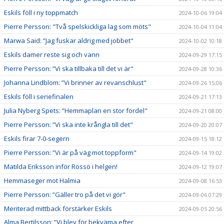
Eskils föll i ny toppmatch
2024-10-06 19:04
Pierre Persson: "Två spelskickliga lag som möts"
2024-10-04 11:04
Marwa Said: ”Jag fuskar aldrig med jobbet"
2024-10-02 10:18
Eskils damer reste sig och vann
2024-09-29 17:15
Pierre Persson: ”Vi ska tillbaka till det vi är"
2024-09-28 10:36
Johanna Lindblom: ”Vi brinner av revanschlust"
2024-09-26 15:06
Eskils föll i seriefinalen
2024-09-21 17:13
Julia Nyberg Spets: ”Hemmaplan en stor fördel"
2024-09-21 08:00
Pierre Persson: ”Vi ska inte krångla till det"
2024-09-20 20:07
Eskils firar 7-0-segern
2024-09-15 18:12
Pierre Persson: ”Vi är på väg mot toppform"
2024-09-14 19:02
Matilda Eriksson inför Rössö i helgen!
2024-09-12 19:07
Hemmaseger mot Halmia
2024-09-08 16:53
Pierre Persson: ”Gäller tro på det vi gör"
2024-09-06 07:29
Meriterad mittback förstärker Eskils
2024-09-05 20:56
Alma Bertilsson: ”Vi blev för bekväma efter