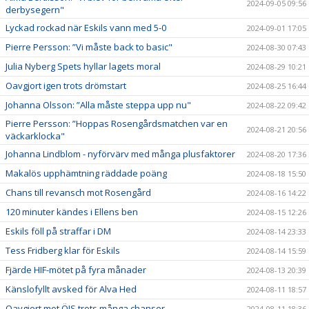
2024-09-05 09:56
derbysegern"
Lyckad rockad när Eskils vann med 5-0
2024-09-01 17:05
Pierre Persson: ”Vi måste back to basic"
2024-08-30 07:43
Julia Nyberg Spets hyllar lagets moral
2024-08-29 10:21
Oavgjort igen trots drömstart
2024-08-25 16:44
Johanna Olsson: ”Alla måste steppa upp nu"
2024-08-22 09:42
Pierre Persson: ”Hoppas Rosengårdsmatchen var en
2024-08-21 20:56
väckarklocka"
Johanna Lindblom - nyförvärv med många plusfaktorer
2024-08-20 17:36
Makalös upphämtning räddade poäng
2024-08-18 15:50
Chans till revansch mot Rosengård
2024-08-16 14:22
120 minuter kändes i Ellens ben
2024-08-15 12:26
Eskils föll på straffar i DM
2024-08-14 23:33
Tess Fridberg klar för Eskils
2024-08-14 15:59
Fjärde HIF-mötet på fyra månader
2024-08-13 20:39
Känslofyllt avsked för Alva Hed
2024-08-11 18:57
Oavgjort mot ÖIS trots många chanser
2024-08-11 18:36