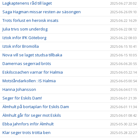
Lagkaptenens råd till laget
2025-06-27 20:02
Saga Hagman missar resten av säsongen
2025-06-26 09:10
Trots förlust en heroisk insats
2025-06-22 16:29
Julia trivs som underdog
2025-06-22 08:12
Iztok inför IFK Göteborg
2025-06-22 08:03
Iztok inför Bromölla
2025-06-15 10:41
Nova vill se laget studsa tillbaka
2025-06-15 10:05
Damernas segerrad bröts
2025-06-06 20:55
Eskilscoachen varnar för Halmia
2025-06-05 22:14
Motståndarkollen : IS Halmia
2025-06-05 00:54
Hanna Johansson
2025-06-04 07:15
Seger för Eskils Dam!
2025-06-01 21:39
Älmhult på bortaplan för Eskils Dam
2025-06-01 11:34
Älmhult går för seger mot Eskils
2025-06-01 08:42
Ebba Jahnfors inför Älmhult
2025-05-30 22:54
Klar seger trots trötta ben
2025-05-28 22:27