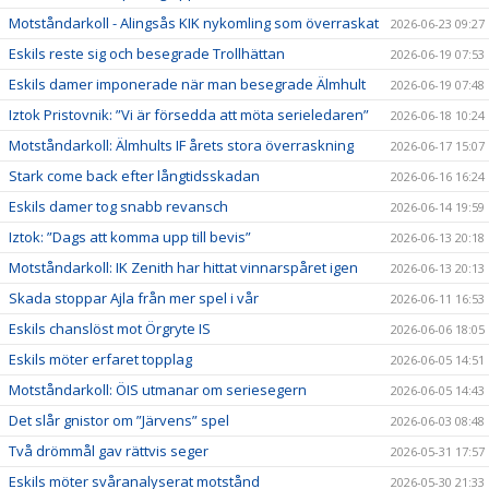
Motståndarkoll - Alingsås KIK nykomling som överraskat
2026-06-23 09:27
Eskils reste sig och besegrade Trollhättan
2026-06-19 07:53
Eskils damer imponerade när man besegrade Älmhult
2026-06-19 07:48
Iztok Pristovnik: ”Vi är försedda att möta serieledaren”
2026-06-18 10:24
Motståndarkoll: Älmhults IF årets stora överraskning
2026-06-17 15:07
Stark come back efter långtidsskadan
2026-06-16 16:24
Eskils damer tog snabb revansch
2026-06-14 19:59
Iztok: ”Dags att komma upp till bevis”
2026-06-13 20:18
Motståndarkoll: IK Zenith har hittat vinnarspåret igen
2026-06-13 20:13
Skada stoppar Ajla från mer spel i vår
2026-06-11 16:53
Eskils chanslöst mot Örgryte IS
2026-06-06 18:05
Eskils möter erfaret topplag
2026-06-05 14:51
Motståndarkoll: ÖIS utmanar om seriesegern
2026-06-05 14:43
Det slår gnistor om ”Järvens” spel
2026-06-03 08:48
Två drömmål gav rättvis seger
2026-05-31 17:57
Eskils möter svåranalyserat motstånd
2026-05-30 21:33