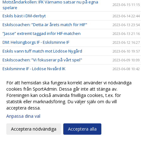
Motståndarkollen: IFK Värnamo satsar nu på egna
2023-06-15 11:15
spelare
Eskils bäst i DM-derbyt
2023-06-14 22:44
Eskilscoachen: ”Detta är årets match för HIF"
2023-06-13 23:54
”Jasse” extremt taggad inför HIF-matchen
2023-06-13 21:16
DM: Helsingborgs IF - Eskilsminne IF
2023-06-12 16:27
Eskils vann tuff match mot Lödöse Nygård
2023-06-10 19:57
Eskilscoachen: ”Vi fokuserar på vårt spel"
2023-06-09 10:09
Eskilsminne IF - Lödöse Nygård IK
2023-06-08 10:42
Motståndarkollen: Lödöse Nygård kastar inte in
2023-06-08 10:10
För att hemsidan ska fungera korrekt använder vi nödvändiga
handduken
cookies från SportAdmin. Dessa går inte att stänga av.
Ellen Pigg gillar spännande motstånd
2023-06-07 22:32
Föreningen kan också använda frivilliga cookies, t.ex. för
”Julle” hyllades för 200 matcher
2023-06-06 16:03
statistik eller marknadsföring. Du väljer själv om du vill
acceptera dessa.
Eskils besegrade Eskils med 5-0
2023-06-06 16:00
Anpassa dina val
Eskils mot Eskils ännu en gång
2023-06-06 00:30
Svenska Cupen-match mellan Dam A och Akademin!
2023-06-05 17:16
Acceptera nödvändiga
Acceptera alla
Fasta situationer fällde Eskils
2023-06-03 19:55