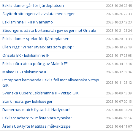
Eskils damer går för fjärdeplatsen
2023-10-26 22:45
Skyttedrottningen vill avsluta med seger
2023-10-26 22:33
Eskilsminne IF - IFK Värnamo
2023-10-23 12:23
Säsongens bästa bortamatch gav seger mot Onsala
2023-10-21 21:24
Eskils damer spelar för fjärdeplatsen
2023-10-20 11:33
Ellen Pigg: ”Vi har utvecklats som grupp"
2023-10-18 22:19
Onsala BK - Eskilsminne IF
2023-10-17 21:08
Eskils nära att ta poäng av Malmö FF
2023-10-14 16:16
Malmö FF - Eskilsminne IF
2023-10-12 09:36
Ett tappert kämpande Eskils föll mot Allsvenska Vittsjö
2023-10-11 21:12
GIK
Svenska Cupen: Eskilsminne IF - Vittsjö GIK
2023-10-09 13:39
Stark insats gav Eskilsseger
2023-10-07 20:13
Damernas match flyttad till Harlyckan!
2023-10-06 14:24
Eskilscoachen: ”Vi måste vara cyniska"
2023-10-06 10:56
Åren i USA lyfte Matildas målvaktsspel
2023-10-04 11:07