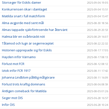
Storseger för Eskils damer
2025-09-06 19:05
Konkurrensen ökar i damlaget
2025-09-04 15:51
Matilda snart i full matchform
2025-09-04 15:47
Alma avgjorde med sent mål
2025-08-30 18:56
Almas tappade självförtroende har återvänt
2025-08-29 20:53
Halmia blir en svårknäckt nöt
2025-08-29 16:07
Tålamod och lugn är segerreceptet
2025-08-22 22:32
Historien upprepade sig för Eskils
2025-08-17 17:05
Hayden inför Värnamo
2025-08-17 08:13
Förlust mot FCR
2025-08-12 08:12
Iztok inför FCR 1917
2025-08-11 17:42
Johanna Lindblom pålitlig målgörare
2025-08-11 16:09
Förlust trots kraftig dominans
2025-08-06 08:59
Äntligen comeback för Matilda
2025-08-05 01:26
Seger mot ÖIS
2025-06-28 16:57
Inför ÖIS
2025-06-28 10:24