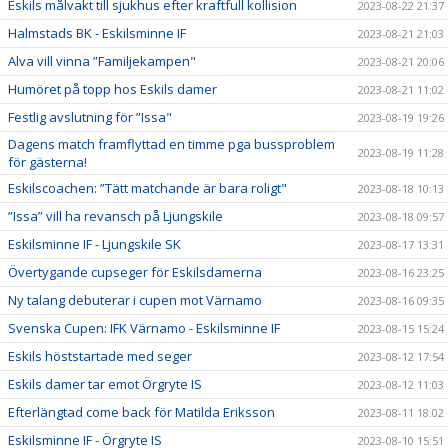
Eskils målvakt till sjukhus efter kraftfull kollision
2023-08-22 21:37
Halmstads BK - Eskilsminne IF
2023-08-21 21:03
Alva vill vinna ”Familjekampen"
2023-08-21 20:06
Humöret på topp hos Eskils damer
2023-08-21 11:02
Festlig avslutning för ”Issa"
2023-08-19 19:26
Dagens match framflyttad en timme pga bussproblem
2023-08-19 11:28
för gästerna!
Eskilscoachen: ”Tätt matchande är bara roligt"
2023-08-18 10:13
”Issa” vill ha revansch på Ljungskile
2023-08-18 09:57
Eskilsminne IF - Ljungskile SK
2023-08-17 13:31
Övertygande cupseger för Eskilsdamerna
2023-08-16 23:25
Ny talang debuterar i cupen mot Värnamo
2023-08-16 09:35
Svenska Cupen: IFK Värnamo - Eskilsminne IF
2023-08-15 15:24
Eskils höststartade med seger
2023-08-12 17:54
Eskils damer tar emot Örgryte IS
2023-08-12 11:03
Efterlängtad come back för Matilda Eriksson
2023-08-11 18:02
Eskilsminne IF - Örgryte IS
2023-08-10 15:51