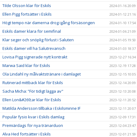
Tilde Olsson klar för Eskils
2024-01-16 20:09
Ellen Pigg fortsätter i Eskils
2024-01-12 21:16
Högt tempo när damerna drog igång försäsongen
2024-01-10 17:54
Eskils damer klara för semifinal
2024-01-06 21:09
Klar seger och snöplig förlust i Saluten
2024-01-05 19:50
Eskils damer vill ha Salutrevansch
2024-01-03 18:37
Lovisa Pigg signerade nytt kontrakt
2023-12-27 16:34
Marwa Said klar för Eskils
2023-12-19 17:28
Ola Lindahl ny målvaktstränare i damlaget
2023-12-15 10:05
Rutinerad mittback klar för Eskils
2023-12-14 20:09
Sacha Micha: ”För tidigt lägga av"
2023-12-13 20:08
Ellen Lon&#269;ar klar för Eskils
2023-12-11 20:52
Matilda Andersson tillbaka i Eskilsminne IF
2023-12-11 20:07
Populär fysio kvar i Eskils damlag
2023-12-09 17:31
Premiärdags för nya tränarduon
2023-12-04 23:47
Alva Hed fortsätter i Eskils
2023-12-01 21:59