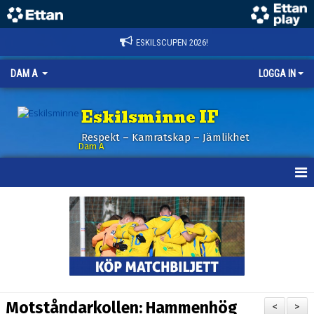
ESKILSCUPEN 2026!
DAM A
LOGGA IN
Eskilsminne IF
Respekt – Kamratskap – Jämlikhet
Dam A
HEM
NYHETER
KALENDER
TRUPPEN
Motståndarkollen: Hammenhög
<
>