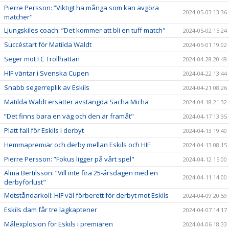
Pierre Persson: ”Viktigt ha många som kan avgöra
2024-05-03 13:36
matcher"
Ljungskiles coach: ”Det kommer att bli en tuff match"
2024-05-02 15:24
Succéstart för Matilda Waldt
2024-05-01 19:02
Seger mot FC Trollhättan
2024-04-28 20:49
HIF väntar i Svenska Cupen
2024-04-22 13:44
Snabb segerreplik av Eskils
2024-04-21 08:26
Matilda Waldt ersätter avstängda Sacha Micha
2024-04-18 21:32
”Det finns bara en väg och den är framåt"
2024-04-17 13:35
Platt fall för Eskils i derbyt
2024-04-13 19:40
Hemmapremiär och derby mellan Eskils och HIF
2024-04-13 08:15
Pierre Persson: ”Fokus ligger på vårt spel"
2024-04-12 15:00
Alma Bertilsson: ”Vill inte fira 25-årsdagen med en
2024-04-11 14:00
derbyförlust"
Motståndarkoll: HIF väl förberett för derbyt mot Eskils
2024-04-09 20:59
Eskils dam får tre lagkaptener
2024-04-07 14:17
Målexplosion för Eskils i premiären
2024-04-06 18:33