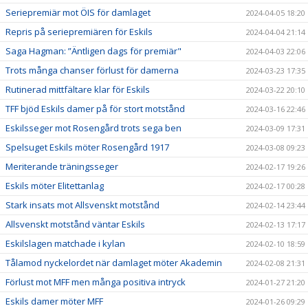
Seriepremiär mot ÖIS för damlaget
2024-04-05 18:20
Repris på seriepremiären för Eskils
2024-04-04 21:14
Saga Hagman: ”Äntligen dags för premiär"
2024-04-03 22:06
Trots många chanser förlust för damerna
2024-03-23 17:35
Rutinerad mittfältare klar för Eskils
2024-03-22 20:10
TFF bjöd Eskils damer på för stort motstånd
2024-03-16 22:46
Eskilsseger mot Rosengård trots sega ben
2024-03-09 17:31
Spelsuget Eskils möter Rosengård 1917
2024-03-08 09:23
Meriterande träningsseger
2024-02-17 19:26
Eskils möter Elitettanlag
2024-02-17 00:28
Stark insats mot Allsvenskt motstånd
2024-02-14 23:44
Allsvenskt motstånd väntar Eskils
2024-02-13 17:17
Eskilslagen matchade i kylan
2024-02-10 18:59
Tålamod nyckelordet när damlaget möter Akademin
2024-02-08 21:31
Förlust mot MFF men många positiva intryck
2024-01-27 21:20
Eskils damer möter MFF
2024-01-26 09:29