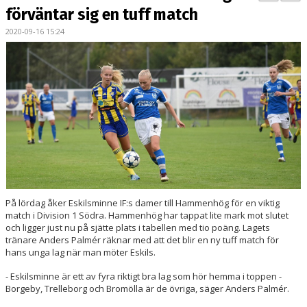
BILDGALLERI
förväntar sig en tuff match
2020-09-16 15:24
DOKUMENT
KONTAKT
MATCHER
DIV. 1 SÖDRA
DAM AKADEMI - DIVISION 2
På lördag åker Eskilsminne IF:s damer till Hammenhög för en viktig
match i Division 1 Södra. Hammenhög har tappat lite mark mot slutet
och ligger just nu på sjätte plats i tabellen med tio poäng. Lagets
tränare Anders Palmér räknar med att det blir en ny tuff match för
hans unga lag när man möter Eskils.
- Eskilsminne är ett av fyra riktigt bra lag som hör hemma i toppen -
Borgeby, Trelleborg och Bromölla är de övriga, säger Anders Palmér.