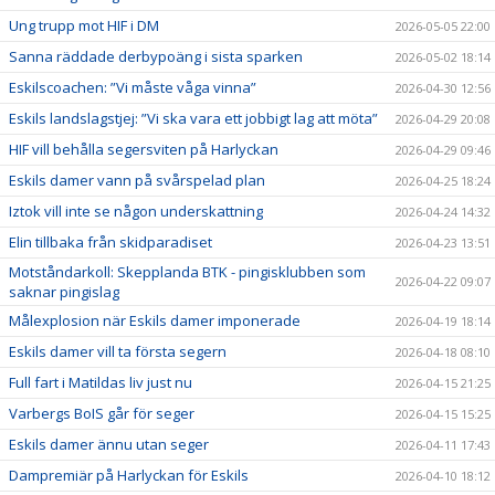
Ung trupp mot HIF i DM
2026-05-05 22:00
Sanna räddade derbypoäng i sista sparken
2026-05-02 18:14
Eskilscoachen: ”Vi måste våga vinna”
2026-04-30 12:56
Eskils landslagstjej: ”Vi ska vara ett jobbigt lag att möta”
2026-04-29 20:08
HIF vill behålla segersviten på Harlyckan
2026-04-29 09:46
Eskils damer vann på svårspelad plan
2026-04-25 18:24
Iztok vill inte se någon underskattning
2026-04-24 14:32
Elin tillbaka från skidparadiset
2026-04-23 13:51
Motståndarkoll: Skepplanda BTK - pingisklubben som
2026-04-22 09:07
saknar pingislag
Målexplosion när Eskils damer imponerade
2026-04-19 18:14
Eskils damer vill ta första segern
2026-04-18 08:10
Full fart i Matildas liv just nu
2026-04-15 21:25
Varbergs BoIS går för seger
2026-04-15 15:25
Eskils damer ännu utan seger
2026-04-11 17:43
Dampremiär på Harlyckan för Eskils
2026-04-10 18:12