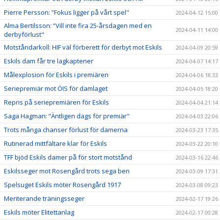
Pierre Persson: ”Fokus ligger på vårt spel"
2024-04-12 15:00
Alma Bertilsson: ”Vill inte fira 25-årsdagen med en
2024-04-11 14:00
derbyförlust"
Motståndarkoll: HIF väl förberett för derbyt mot Eskils
2024-04-09 20:59
Eskils dam får tre lagkaptener
2024-04-07 14:17
Målexplosion för Eskils i premiären
2024-04-06 18:33
Seriepremiär mot ÖIS för damlaget
2024-04-05 18:20
Repris på seriepremiären för Eskils
2024-04-04 21:14
Saga Hagman: ”Äntligen dags för premiär"
2024-04-03 22:06
Trots många chanser förlust för damerna
2024-03-23 17:35
Rutinerad mittfältare klar för Eskils
2024-03-22 20:10
TFF bjöd Eskils damer på för stort motstånd
2024-03-16 22:46
Eskilsseger mot Rosengård trots sega ben
2024-03-09 17:31
Spelsuget Eskils möter Rosengård 1917
2024-03-08 09:23
Meriterande träningsseger
2024-02-17 19:26
Eskils möter Elitettanlag
2024-02-17 00:28