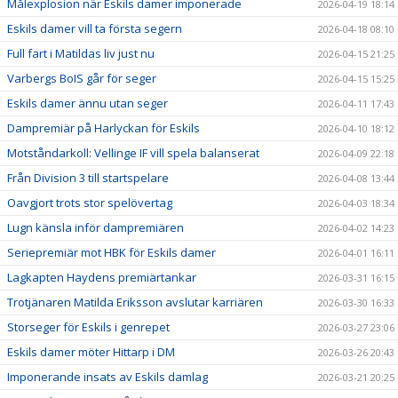
Målexplosion när Eskils damer imponerade
2026-04-19 18:14
Eskils damer vill ta första segern
2026-04-18 08:10
Full fart i Matildas liv just nu
2026-04-15 21:25
Varbergs BoIS går för seger
2026-04-15 15:25
Eskils damer ännu utan seger
2026-04-11 17:43
Dampremiär på Harlyckan för Eskils
2026-04-10 18:12
Motståndarkoll: Vellinge IF vill spela balanserat
2026-04-09 22:18
Från Division 3 till startspelare
2026-04-08 13:44
Oavgjort trots stor spelövertag
2026-04-03 18:34
Lugn känsla inför dampremiären
2026-04-02 14:23
Seriepremiär mot HBK för Eskils damer
2026-04-01 16:11
Lagkapten Haydens premiärtankar
2026-03-31 16:15
Trotjänaren Matilda Eriksson avslutar karriären
2026-03-30 16:33
Storseger för Eskils i genrepet
2026-03-27 23:06
Eskils damer möter Hittarp i DM
2026-03-26 20:43
Imponerande insats av Eskils damlag
2026-03-21 20:25