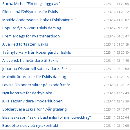
Sacha Micha: ”För tidigt lägga av"
2023-12-13 20:08
Ellen Lon&#269;ar klar för Eskils
2023-12-11 20:52
Matilda Andersson tillbaka i Eskilsminne IF
2023-12-11 20:07
Populär fysio kvar i Eskils damlag
2023-12-09 17:31
Premiärdags för nya tränarduon
2023-12-04 23:47
Alva Hed fortsätter i Eskils
2023-12-01 21:59
Två nyförvärv från Rosengård till Eskils
2023-11-23 22:10
Allsvensk hemvändare till Eskils
2023-11-23 11:55
Johanna Olsson vill satsa vidare i Eskils
2023-11-22 11:00
Malmötränare klar för Eskils damlag
2023-11-16 21:55
Lovisa Ohlander siktar på skadefritt år
2023-11-16 21:52
Nytt kontrakt för derbyhjälte
2023-11-12 12:40
Julia satsar vidare i moderklubben
2023-11-12 12:39
Solklart välja Eskils för 17-årig talang
2023-11-09 17:47
Elsa Isaksson: ”Eskils bäst miljö för min utveckling"
2023-11-08 20:04
Backlöfte skrev på nytt kontrakt
2023-11-08 19:05