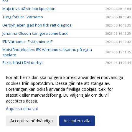
bra
Maja trivs på sin backposition
2023-06-20 18:04
Tung förlust i Värnamo
2023-06-18 18:40
Derbyhjälten glad hon fick rätt diagnos
2023-06-16 12:35
Johanna Olsson kan göra come back
2023-06-16 12:29
IFK Värnamo - Eskilsminne IF
2023-06-15 12:40
Motståndarkollen: IFK Värnamo satsar nu på egna
2023-06-15 11:15
spelare
Eskils bäst i DM-derbyt
2023-06-14 22:44
Eskilscoachen: ”Detta är årets match för HIF"
2023-06-13 23:54
För att hemsidan ska fungera korrekt använder vi nödvändiga
”Jasse” extremt taggad inför HIF-matchen
2023-06-13 21:16
cookies från SportAdmin. Dessa går inte att stänga av.
DM: Helsingborgs IF - Eskilsminne IF
2023-06-12 16:27
Föreningen kan också använda frivilliga cookies, t.ex. för
statistik eller marknadsföring. Du väljer själv om du vill
Eskils vann tuff match mot Lödöse Nygård
2023-06-10 19:57
acceptera dessa.
Eskilscoachen: ”Vi fokuserar på vårt spel"
2023-06-09 10:09
Anpassa dina val
Eskilsminne IF - Lödöse Nygård IK
2023-06-08 10:42
Motståndarkollen: Lödöse Nygård kastar inte in
Acceptera nödvändiga
Acceptera alla
2023-06-08 10:10
handduken