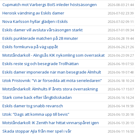
Cupmatch mot Varbergs BoIS inleder höstsäsongen
2026-08-03 21:44
Heroisk vändning av Eskils damer
2026-07-02 23:39
Nova Karlsson hyllar glädjen i Eskils
2026-07-02 09:11
Eskils damer vill avsluta vårsäsongen starkt
2026-07-01 09:34
Eskils punkterade matchen på 28 minuter
2026-06-28 19:44
Eskils formkurva på väg uppåt
2026-06-26 21:26
Motståndarkoll - Alingsås KIK nykomling som överraskat
2026-06-23 09:27
Eskils reste sig och besegrade Trollhättan
2026-06-19 07:53
Eskils damer imponerade när man besegrade Älmhult
2026-06-19 07:48
Iztok Pristovnik: ”Vi är försedda att möta serieledaren”
2026-06-18 10:24
Motståndarkoll: Älmhults IF årets stora överraskning
2026-06-17 15:07
Stark come back efter långtidsskadan
2026-06-16 16:24
Eskils damer tog snabb revansch
2026-06-14 19:59
Iztok: ”Dags att komma upp till bevis”
2026-06-13 20:18
Motståndarkoll: IK Zenith har hittat vinnarspåret igen
2026-06-13 20:13
Skada stoppar Ajla från mer spel i vår
2026-06-11 16:53