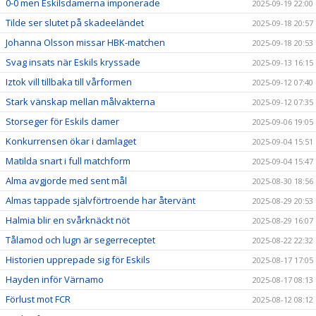
0-0 men Eskilsdamerna imponerade
2025-09-19 22:00
Tilde ser slutet på skadeeländet
2025-09-18 20:57
Johanna Olsson missar HBK-matchen
2025-09-18 20:53
Svag insats när Eskils kryssade
2025-09-13 16:15
Iztok vill tillbaka till vårformen
2025-09-12 07:40
Stark vänskap mellan målvakterna
2025-09-12 07:35
Storseger för Eskils damer
2025-09-06 19:05
Konkurrensen ökar i damlaget
2025-09-04 15:51
Matilda snart i full matchform
2025-09-04 15:47
Alma avgjorde med sent mål
2025-08-30 18:56
Almas tappade självförtroende har återvänt
2025-08-29 20:53
Halmia blir en svårknäckt nöt
2025-08-29 16:07
Tålamod och lugn är segerreceptet
2025-08-22 22:32
Historien upprepade sig för Eskils
2025-08-17 17:05
Hayden inför Värnamo
2025-08-17 08:13
Förlust mot FCR
2025-08-12 08:12