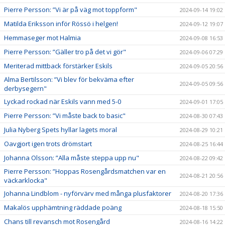
Pierre Persson: ”Vi är på väg mot toppform"
2024-09-14 19:02
Matilda Eriksson inför Rössö i helgen!
2024-09-12 19:07
Hemmaseger mot Halmia
2024-09-08 16:53
Pierre Persson: ”Gäller tro på det vi gör"
2024-09-06 07:29
Meriterad mittback förstärker Eskils
2024-09-05 20:56
Alma Bertilsson: ”Vi blev för bekväma efter
2024-09-05 09:56
derbysegern"
Lyckad rockad när Eskils vann med 5-0
2024-09-01 17:05
Pierre Persson: ”Vi måste back to basic"
2024-08-30 07:43
Julia Nyberg Spets hyllar lagets moral
2024-08-29 10:21
Oavgjort igen trots drömstart
2024-08-25 16:44
Johanna Olsson: ”Alla måste steppa upp nu"
2024-08-22 09:42
Pierre Persson: ”Hoppas Rosengårdsmatchen var en
2024-08-21 20:56
väckarklocka"
Johanna Lindblom - nyförvärv med många plusfaktorer
2024-08-20 17:36
Makalös upphämtning räddade poäng
2024-08-18 15:50
Chans till revansch mot Rosengård
2024-08-16 14:22