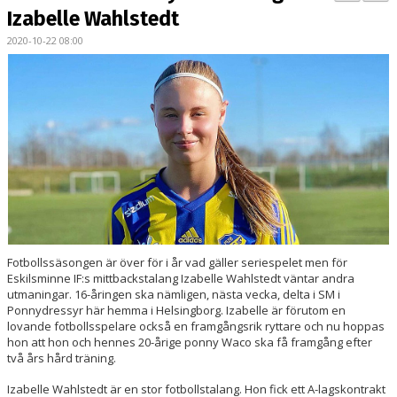
BILDGALLERI
Izabelle Wahlstedt
2020-10-22 08:00
DOKUMENT
KONTAKT
MATCHER
DIV. 1 SÖDRA
DAM AKADEMI - DIVISION 2
Fotbollssäsongen är över för i år vad gäller seriespelet men för
Eskilsminne IF:s mittbackstalang Izabelle Wahlstedt väntar andra
utmaningar. 16-åringen ska nämligen, nästa vecka, delta i SM i
Ponnydressyr här hemma i Helsingborg. Izabelle är förutom en
lovande fotbollsspelare också en framgångsrik ryttare och nu hoppas
hon att hon och hennes 20-årige ponny Waco ska få framgång efter
två års hård träning.
Izabelle Wahlstedt är en stor fotbollstalang. Hon fick ett A-lagskontrakt