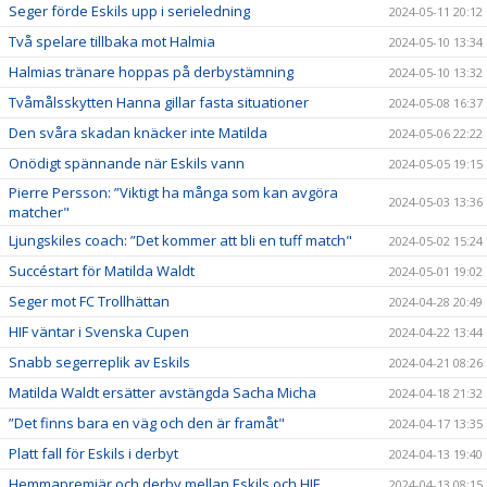
Seger förde Eskils upp i serieledning
2024-05-11 20:12
Två spelare tillbaka mot Halmia
2024-05-10 13:34
Halmias tränare hoppas på derbystämning
2024-05-10 13:32
Tvåmålsskytten Hanna gillar fasta situationer
2024-05-08 16:37
Den svåra skadan knäcker inte Matilda
2024-05-06 22:22
Onödigt spännande när Eskils vann
2024-05-05 19:15
Pierre Persson: ”Viktigt ha många som kan avgöra
2024-05-03 13:36
matcher"
Ljungskiles coach: ”Det kommer att bli en tuff match"
2024-05-02 15:24
Succéstart för Matilda Waldt
2024-05-01 19:02
Seger mot FC Trollhättan
2024-04-28 20:49
HIF väntar i Svenska Cupen
2024-04-22 13:44
Snabb segerreplik av Eskils
2024-04-21 08:26
Matilda Waldt ersätter avstängda Sacha Micha
2024-04-18 21:32
”Det finns bara en väg och den är framåt"
2024-04-17 13:35
Platt fall för Eskils i derbyt
2024-04-13 19:40
Hemmapremiär och derby mellan Eskils och HIF
2024-04-13 08:15