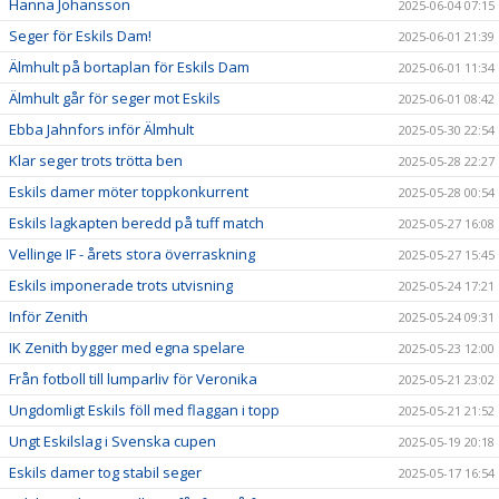
Hanna Johansson
2025-06-04 07:15
Seger för Eskils Dam!
2025-06-01 21:39
Älmhult på bortaplan för Eskils Dam
2025-06-01 11:34
Älmhult går för seger mot Eskils
2025-06-01 08:42
Ebba Jahnfors inför Älmhult
2025-05-30 22:54
Klar seger trots trötta ben
2025-05-28 22:27
Eskils damer möter toppkonkurrent
2025-05-28 00:54
Eskils lagkapten beredd på tuff match
2025-05-27 16:08
Vellinge IF - årets stora överraskning
2025-05-27 15:45
Eskils imponerade trots utvisning
2025-05-24 17:21
Inför Zenith
2025-05-24 09:31
IK Zenith bygger med egna spelare
2025-05-23 12:00
Från fotboll till lumparliv för Veronika
2025-05-21 23:02
Ungdomligt Eskils föll med flaggan i topp
2025-05-21 21:52
Ungt Eskilslag i Svenska cupen
2025-05-19 20:18
Eskils damer tog stabil seger
2025-05-17 16:54