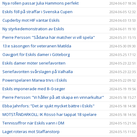
Nya rollen passar Julia Hammons perfekt
2024-06-07 18:36
Eskils föll på straffar i Svenska Cupen
2024-06-05 12:32
Cupderby mot HIF väntar Eskils
2024-06-03 13:53
Ny styrkedemonstration av Eskils
2024-06-01 19:10
Pierre Persson: ”Sådana här matcher vi vill spela"
2024-05-31 15:15
13:e säsongen för veteranen Matilda
2024-05-30 09:30
Oavgjort för Eskils damer i Göteborg
2024-05-25 17:12
Eskils damer möter seriefavoriten
2024-05-23 22:51
Seriefavoriten svårslagen på Valhalla
2024-05-23 22:35
Powerspelaren Marwa trivs i Eskils
2024-05-22 09:52
Eskils imponerade med 8–0-seger
2024-05-19 19:56
Pierre Persson: ”Vi håller på att skapa en vinnarkultur"
2024-05-18 15:27
Ebba Jahnfors: ”Det är sjukt mycket bättre i Eskils"
2024-05-18 14:58
MOTSTÅNDARKOLL: IK Rössö har tappat 18 spelare
2024-05-18 14:56
Tennissiffror när Eskils vann i DM
2024-05-15 21:56
Laget roteras mot Staffanstorp
2024-05-15 11:02