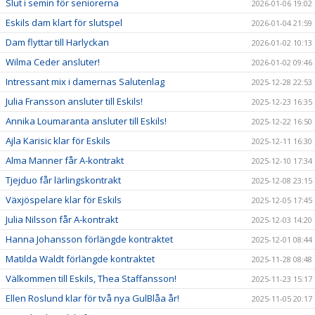
Slut i semin för seniorerna
2026-01-06 19:02
Eskils dam klart för slutspel
2026-01-04 21:59
Dam flyttar till Harlyckan
2026-01-02 10:13
Wilma Ceder ansluter!
2026-01-02 09:46
Intressant mix i damernas Salutenlag
2025-12-28 22:53
Julia Fransson ansluter till Eskils!
2025-12-23 16:35
Annika Loumaranta ansluter till Eskils!
2025-12-22 16:50
Ajla Karisic klar för Eskils
2025-12-11 16:30
Alma Manner får A-kontrakt
2025-12-10 17:34
Tjejduo får lärlingskontrakt
2025-12-08 23:15
Växjöspelare klar för Eskils
2025-12-05 17:45
Julia Nilsson får A-kontrakt
2025-12-03 14:20
Hanna Johansson förlängde kontraktet
2025-12-01 08:44
Matilda Waldt förlängde kontraktet
2025-11-28 08:48
Välkommen till Eskils, Thea Staffansson!
2025-11-23 15:17
Ellen Roslund klar för två nya GulBlåa år!
2025-11-05 20:17