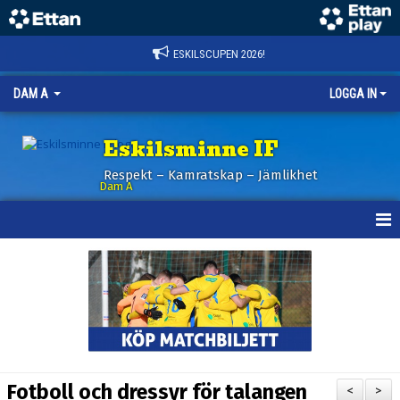
ESKILSCUPEN 2026!
DAM A
LOGGA IN
Eskilsminne IF
Respekt – Kamratskap – Jämlikhet
Dam A
HEM
NYHETER
KALENDER
TRUPPEN
Fotboll och dressyr för talangen
<
>