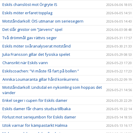
Eskils chanslöst mot Örgryte IS
2026-06-06 18:05
Eskils möter erfaret topplag
2026-06-05 14:51
Motståndarkoll: ÖIS utmanar om seriesegern
2026-06-05 14:43
Det slår gnistor om ”Järvens” spel
2026-06-03 08:48
Två drömmål gav rättvis seger
2026-05-31 17:57
Eskils möter svåranalyserat motstånd
2026-05-30 21:33
Julia Fransson gillar det fysiska spelet
2026-05-29 08:53
Chansrikt när Eskils vann
2026-05-23 17:20
Eskilscoachen: ”Vi måste få fart på bollen ”
2026-05-22 17:23
Annika Loumaranta gillar hård konkurrens
2026-05-22 09:19
Motståndarkoll: Lindsdal en nykomling som hoppas det
2026-05-21 14:56
vänder
Enkel seger i cupen för Eskils damer
2026-05-20 22:29
Eskils damer får chans studsa tillbaka
2026-05-19 22:14
Förlust mot seriejumbon för Eskils damer
2026-05-14 18:55
Iztok varnar för kämpastarkt Halmia
2026-05-13 16:17