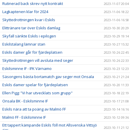
Rutinerad back skrev nytt kontrakt
2023-11-07 20:04
Lagkaptenen klar för 2024
2023-11-06 18:22
Skyttedrottningen kvar i Eskils
2023-11-06 16:58
Elittränare tar över Eskils damlag
2023-10-30 20:29
Skyfall sänkte Eskils i epilogen
2023-10-29 19:14
Eskilstalang lämnar stan
2023-10-27 15:32
Eskils damer går för fjärdeplatsen
2023-10-26 22:45
Skyttedrottningen vill avsluta med seger
2023-10-26 22:33
Eskilsminne IF - IFK Värnamo
2023-10-23 12:23
Säsongens bästa bortamatch gav seger mot Onsala
2023-10-21 21:24
Eskils damer spelar för fjärdeplatsen
2023-10-20 11:33
Ellen Pigg: ”Vi har utvecklats som grupp"
2023-10-18 22:19
Onsala BK - Eskilsminne IF
2023-10-17 21:08
Eskils nära att ta poäng av Malmö FF
2023-10-14 16:16
Malmö FF - Eskilsminne IF
2023-10-12 09:36
Ett tappert kämpande Eskils föll mot Allsvenska Vittsjö
2023-10-11 21:12