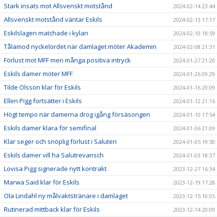
Stark insats mot Allsvenskt motstånd
2024-02-14 23:44
Allsvenskt motstånd väntar Eskils
2024-02-13 17:17
Eskilslagen matchade i kylan
2024-02-10 18:59
Tålamod nyckelordet när damlaget möter Akademin
2024-02-08 21:31
Förlust mot MFF men många positiva intryck
2024-01-27 21:20
Eskils damer möter MFF
2024-01-26 09:29
Tilde Olsson klar för Eskils
2024-01-16 20:09
Ellen Pigg fortsätter i Eskils
2024-01-12 21:16
Högt tempo när damerna drog igång försäsongen
2024-01-10 17:54
Eskils damer klara för semifinal
2024-01-06 21:09
Klar seger och snöplig förlust i Saluten
2024-01-05 19:50
Eskils damer vill ha Salutrevansch
2024-01-03 18:37
Lovisa Pigg signerade nytt kontrakt
2023-12-27 16:34
Marwa Said klar för Eskils
2023-12-19 17:28
Ola Lindahl ny målvaktstränare i damlaget
2023-12-15 10:05
Rutinerad mittback klar för Eskils
2023-12-14 20:09