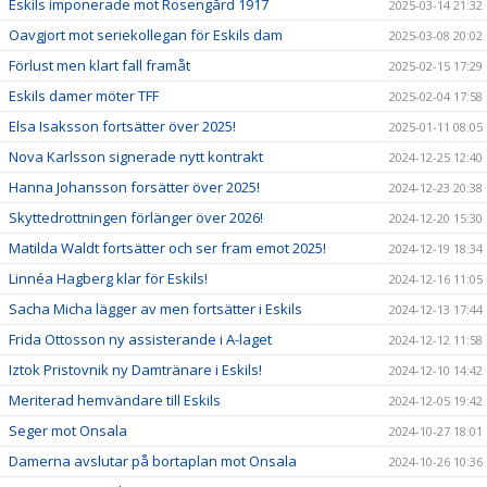
Eskils imponerade mot Rosengård 1917
2025-03-14 21:32
Oavgjort mot seriekollegan för Eskils dam
2025-03-08 20:02
Förlust men klart fall framåt
2025-02-15 17:29
Eskils damer möter TFF
2025-02-04 17:58
Elsa Isaksson fortsätter över 2025!
2025-01-11 08:05
Nova Karlsson signerade nytt kontrakt
2024-12-25 12:40
Hanna Johansson forsätter över 2025!
2024-12-23 20:38
Skyttedrottningen förlänger över 2026!
2024-12-20 15:30
Matilda Waldt fortsätter och ser fram emot 2025!
2024-12-19 18:34
Linnéa Hagberg klar för Eskils!
2024-12-16 11:05
Sacha Micha lägger av men fortsätter i Eskils
2024-12-13 17:44
Frida Ottosson ny assisterande i A-laget
2024-12-12 11:58
Iztok Pristovnik ny Damtränare i Eskils!
2024-12-10 14:42
Meriterad hemvändare till Eskils
2024-12-05 19:42
Seger mot Onsala
2024-10-27 18:01
Damerna avslutar på bortaplan mot Onsala
2024-10-26 10:36