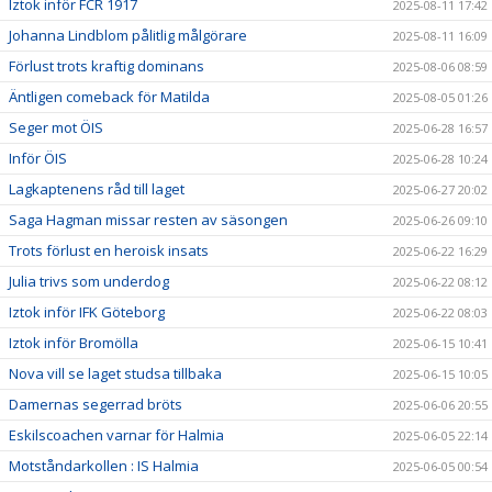
Iztok inför FCR 1917
2025-08-11 17:42
Johanna Lindblom pålitlig målgörare
2025-08-11 16:09
Förlust trots kraftig dominans
2025-08-06 08:59
Äntligen comeback för Matilda
2025-08-05 01:26
Seger mot ÖIS
2025-06-28 16:57
Inför ÖIS
2025-06-28 10:24
Lagkaptenens råd till laget
2025-06-27 20:02
Saga Hagman missar resten av säsongen
2025-06-26 09:10
Trots förlust en heroisk insats
2025-06-22 16:29
Julia trivs som underdog
2025-06-22 08:12
Iztok inför IFK Göteborg
2025-06-22 08:03
Iztok inför Bromölla
2025-06-15 10:41
Nova vill se laget studsa tillbaka
2025-06-15 10:05
Damernas segerrad bröts
2025-06-06 20:55
Eskilscoachen varnar för Halmia
2025-06-05 22:14
Motståndarkollen : IS Halmia
2025-06-05 00:54