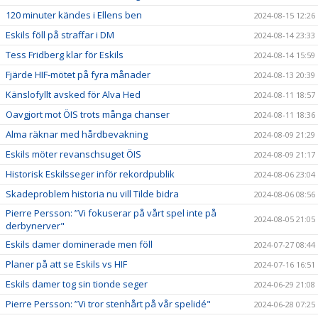
120 minuter kändes i Ellens ben
2024-08-15 12:26
Eskils föll på straffar i DM
2024-08-14 23:33
Tess Fridberg klar för Eskils
2024-08-14 15:59
Fjärde HIF-mötet på fyra månader
2024-08-13 20:39
Känslofyllt avsked för Alva Hed
2024-08-11 18:57
Oavgjort mot ÖIS trots många chanser
2024-08-11 18:36
Alma räknar med hårdbevakning
2024-08-09 21:29
Eskils möter revanschsuget ÖIS
2024-08-09 21:17
Historisk Eskilsseger inför rekordpublik
2024-08-06 23:04
Skadeproblem historia nu vill Tilde bidra
2024-08-06 08:56
Pierre Persson: ”Vi fokuserar på vårt spel inte på
2024-08-05 21:05
derbynerver"
Eskils damer dominerade men föll
2024-07-27 08:44
Planer på att se Eskils vs HIF
2024-07-16 16:51
Eskils damer tog sin tionde seger
2024-06-29 21:08
Pierre Persson: ”Vi tror stenhårt på vår spelidé"
2024-06-28 07:25