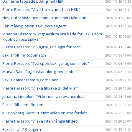
Damerna tappade poäng mot HBK
2024-10-19 16:54
Pierre Persson: ”Vi vill ha revansch på HBK"
2024-10-18 13:41
Nova inför sista hemmamatchen mot Halmstad
2024-10-17 20:09
Sen målexplosion gav Eskils segern
2024-10-13 18:14
Johanna Olsson: ”Viktigt avsluta bra både för Eskils som
2024-10-13 09:00
klubb och oss själva"
Pierre Persson: ”Vi vägrar ge slaget förlorat"
2024-10-13 08:46
Eskils föll i ny toppmatch
2024-10-06 19:04
Pierre Persson: "Två spelskickliga lag som möts"
2024-10-04 11:04
Marwa Said: ”Jag fuskar aldrig med jobbet"
2024-10-02 10:18
Eskils damer reste sig och vann
2024-09-29 17:15
Pierre Persson: ”Vi ska tillbaka till det vi är"
2024-09-28 10:36
Johanna Lindblom: ”Vi brinner av revanschlust"
2024-09-26 15:06
Eskils föll i seriefinalen
2024-09-21 17:13
Julia Nyberg Spets: ”Hemmaplan en stor fördel"
2024-09-21 08:00
Pierre Persson: ”Vi ska inte krångla till det"
2024-09-20 20:07
Eskils firar 7-0-segern
2024-09-15 18:12