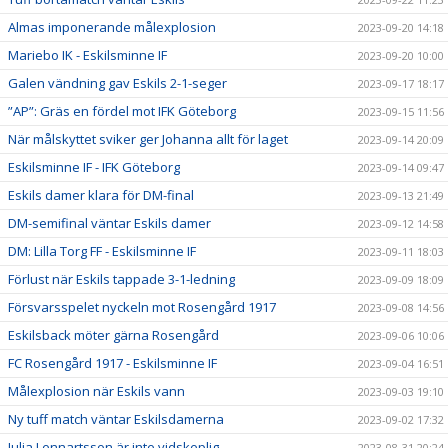
Almas imponerande målexplosion
2023-09-20 14:18
Mariebo IK - Eskilsminne IF
2023-09-20 10:00
Galen vändning gav Eskils 2-1-seger
2023-09-17 18:17
”AP”: Gräs en fördel mot IFK Göteborg
2023-09-15 11:56
När målskyttet sviker ger Johanna allt för laget
2023-09-14 20:09
Eskilsminne IF - IFK Göteborg
2023-09-14 09:47
Eskils damer klara för DM-final
2023-09-13 21:49
DM-semifinal väntar Eskils damer
2023-09-12 14:58
DM: Lilla Torg FF - Eskilsminne IF
2023-09-11 18:03
Förlust när Eskils tappade 3-1-ledning
2023-09-09 18:09
Försvarsspelet nyckeln mot Rosengård 1917
2023-09-08 14:56
Eskilsback möter gärna Rosengård
2023-09-06 10:06
FC Rosengård 1917 - Eskilsminne IF
2023-09-04 16:51
Målexplosion när Eskils vann
2023-09-03 19:10
Ny tuff match väntar Eskilsdamerna
2023-09-02 17:32
Julia Lennartsson är inte vidskeplig
2023-08-31 20:24