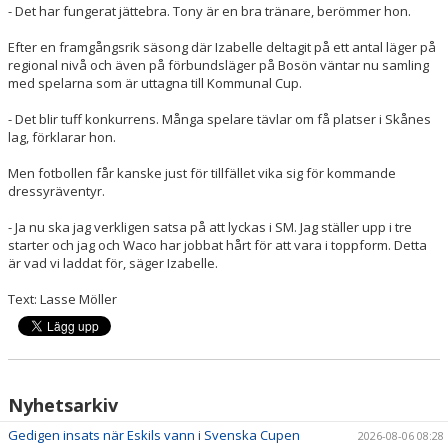
- Det har fungerat jättebra. Tony är en bra tränare, berömmer hon.
Efter en framgångsrik säsong där Izabelle deltagit på ett antal läger på
regional nivå och även på förbundsläger på Bosön väntar nu samling
med spelarna som är uttagna till Kommunal Cup.
- Det blir tuff konkurrens. Många spelare tävlar om få platser i Skånes
lag, förklarar hon.
Men fotbollen får kanske just för tillfället vika sig för kommande
dressyräventyr.
- Ja nu ska jag verkligen satsa på att lyckas i SM. Jag ställer upp i tre
starter och jag och Waco har jobbat hårt för att vara i toppform. Detta
är vad vi laddat för, säger Izabelle.
Text: Lasse Möller
Nyhetsarkiv
Gedigen insats när Eskils vann i Svenska Cupen
2026-08-06 08:28