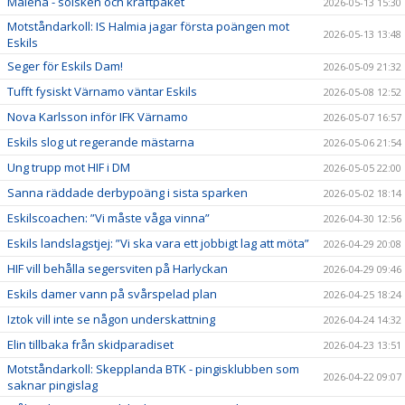
Malena - solsken och kraftpaket
2026-05-13 15:30
Motståndarkoll: IS Halmia jagar första poängen mot
2026-05-13 13:48
Eskils
Seger för Eskils Dam!
2026-05-09 21:32
Tufft fysiskt Värnamo väntar Eskils
2026-05-08 12:52
Nova Karlsson inför IFK Värnamo
2026-05-07 16:57
Eskils slog ut regerande mästarna
2026-05-06 21:54
Ung trupp mot HIF i DM
2026-05-05 22:00
Sanna räddade derbypoäng i sista sparken
2026-05-02 18:14
Eskilscoachen: ”Vi måste våga vinna”
2026-04-30 12:56
Eskils landslagstjej: ”Vi ska vara ett jobbigt lag att möta”
2026-04-29 20:08
HIF vill behålla segersviten på Harlyckan
2026-04-29 09:46
Eskils damer vann på svårspelad plan
2026-04-25 18:24
Iztok vill inte se någon underskattning
2026-04-24 14:32
Elin tillbaka från skidparadiset
2026-04-23 13:51
Motståndarkoll: Skepplanda BTK - pingisklubben som
2026-04-22 09:07
saknar pingislag