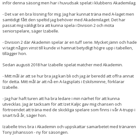
inför denna säsong men har i huvudsak spelat i klubbens Akademilag.
- Det var en bra lösning för mig. Jag har kunnat träna med A-laget men
samtidigt fått den speltid jag behöver med Akademilaget. Det har
passat mig väldigt bra att kunna spela i Division 2 och möta
seniorspelare, säger Izabelle.
- Division 2 där Akademin spelar är en tuff serie. Mycket jämn och hade
vi tagit någon vinst till kunde vi hamnat betydligt högre upp i tabellen,
tillägger hon.
Sedan augusti 2018 har Izabelle spelat matcher med Akademin.
- Mitt mål är att se hur bra jag kan bli och jag är beredd att offra annat
för detta. Mitt mål är att nå en A-lagsplats i Eskilsminne, förklarar
Izabelle.
- Jag har haft turen att ha bra ledare i min närhet för att kunna
utvecklas. Jag är tacksam för att Izet Kaljic gav mig chansen och
förtroendet att träna med de skickliga spelare som finns i vår A-trupp i
snart två år, säger hon.
Izabelle trivs bra i Akademin och uppskattar samarbetet med tränaren
Tony Johansson - ny för säsongen.