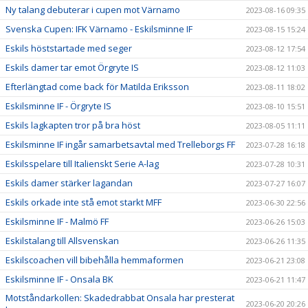
Ny talang debuterar i cupen mot Värnamo
2023-08-16 09:35
Svenska Cupen: IFK Värnamo - Eskilsminne IF
2023-08-15 15:24
Eskils höststartade med seger
2023-08-12 17:54
Eskils damer tar emot Örgryte IS
2023-08-12 11:03
Efterlängtad come back för Matilda Eriksson
2023-08-11 18:02
Eskilsminne IF - Örgryte IS
2023-08-10 15:51
Eskils lagkapten tror på bra höst
2023-08-05 11:11
Eskilsminne IF ingår samarbetsavtal med Trelleborgs FF
2023-07-28 16:18
Eskilsspelare till Italienskt Serie A-lag
2023-07-28 10:31
Eskils damer stärker lagandan
2023-07-27 16:07
Eskils orkade inte stå emot starkt MFF
2023-06-30 22:56
Eskilsminne IF - Malmö FF
2023-06-26 15:03
Eskilstalang till Allsvenskan
2023-06-26 11:35
Eskilscoachen vill bibehålla hemmaformen
2023-06-21 23:08
Eskilsminne IF - Onsala BK
2023-06-21 11:47
Motståndarkollen: Skadedrabbat Onsala har presterat
2023-06-20 20:26