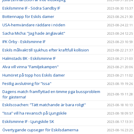
Eskilsminne IF - Södra Sandby IF
2023-08-30 15:37
Bottennapp för Eskils damer
2023-08-26 21:30
USA-hemvändare räddare i nöden
2023-08-24 22:11
Sacha Micha: ”Jag hade änglavakt"
2023-08-24 12:25
IFK Örby - Eskilsminne IF
2023-08-23 10:59
Eskils målvakt till sjukhus efter kraftfull kollision
2023-08-22 21:37
Halmstads BK - Eskilsminne IF
2023-08-21 21:03
Alva vill vinna ”Familjekampen"
2023-08-21 20:06
Humöret på topp hos Eskils damer
2023-08-21 11:02
Festlig avslutning för ”Issa"
2023-08-19 19:26
Dagens match framflyttad en timme pga bussproblem
2023-08-19 11:28
för gästerna!
Eskilscoachen: ”Tätt matchande är bara roligt"
2023-08-18 10:13
”Issa” vill ha revansch på Ljungskile
2023-08-18 09:57
Eskilsminne IF - Ljungskile SK
2023-08-17 13:31
Övertygande cupseger för Eskilsdamerna
2023-08-16 23:25