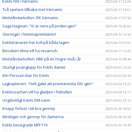
Eskils föll i Värnamo
2025-04-17 22:06
Två spelare tillbaka mot Värnamo
2025-04-17 16:01
Motståndarkollen: IFK Värnamo
2025-04-17 07:36
Saga Hagman: "Vi är nere på Jorden igen"
2025-04-16 20:03
Storseger i hemmapremiären!
2025-04-13 16:55
Eskilstränaren har koll på båda lagen
2025-04-13 07:02
Besviken Alma vill ha revansch
2025-04-11 15:22
Motståndarkollen: HBK på en högre nivå i år
2025-04-10 08:46
Oturligt poängtapp för Eskils damer
2025-04-05 16:26
Elin Persson klar för Eskils
2025-04-05 00:36
Lagkaptenen: "Helt galet att premiärmöta ÖIS igen"
2025-04-04 16:23
Eskilscoachen vill ha glädjen i fotbollen
2025-04-04 16:17
Ungdomligt Eskils DM-vann
2025-04-02 23:15
Knapp förlust i ett bra genrep
2025-03-30 18:02
Miniläger och genrep för damerna
2025-03-28 20:24
Eskils besegrade MFF F19
2025-03-22 19:45