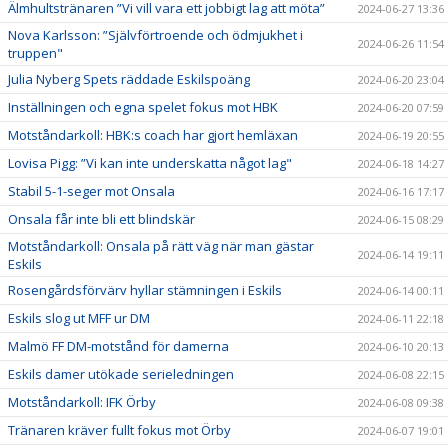
Älmhultstränaren ”Vi vill vara ett jobbigt lag att möta”
2024-06-27 13:36
Nova Karlsson: ”Självförtroende och ödmjukhet i
2024-06-26 11:54
truppen"
Julia Nyberg Spets räddade Eskilspoäng
2024-06-20 23:04
Inställningen och egna spelet fokus mot HBK
2024-06-20 07:59
Motståndarkoll: HBK:s coach har gjort hemläxan
2024-06-19 20:55
Lovisa Pigg: ”Vi kan inte underskatta något lag"
2024-06-18 14:27
Stabil 5-1-seger mot Onsala
2024-06-16 17:17
Onsala får inte bli ett blindskär
2024-06-15 08:29
Motståndarkoll: Onsala på rätt väg när man gästar
2024-06-14 19:11
Eskils
Rosengårdsförvärv hyllar stämningen i Eskils
2024-06-14 00:11
Eskils slog ut MFF ur DM
2024-06-11 22:18
Malmö FF DM-motstånd för damerna
2024-06-10 20:13
Eskils damer utökade serieledningen
2024-06-08 22:15
Motståndarkoll: IFK Örby
2024-06-08 09:38
Tränaren kräver fullt fokus mot Örby
2024-06-07 19:01