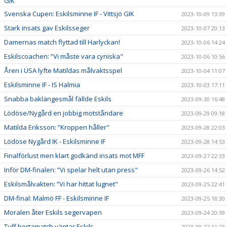
GIK
Svenska Cupen: Eskilsminne IF - Vittsjö GIK
2023-10-09 13:39
Stark insats gav Eskilsseger
2023-10-07 20:13
Damernas match flyttad till Harlyckan!
2023-10-06 14:24
Eskilscoachen: ”Vi måste vara cyniska"
2023-10-06 10:56
Åren i USA lyfte Matildas målvaktsspel
2023-10-04 11:07
Eskilsminne IF - IS Halmia
2023-10-03 17:11
Snabba baklängesmål fällde Eskils
2023-09-30 16:48
Lödöse/Nygård en jobbig motståndare
2023-09-29 09:18
Matilda Eriksson: ”Kroppen håller"
2023-09-28 22:03
Lödöse Nygård IK - Eskilsminne IF
2023-09-28 14:53
Finalförlust men klart godkänd insats mot MFF
2023-09-27 22:33
Inför DM-finalen: ”Vi spelar helt utan press"
2023-09-26 14:52
Eskilsmålvakten: ”Vi har hittat lugnet"
2023-09-25 22:41
DM-final: Malmö FF - Eskilsminne IF
2023-09-25 18:30
Moralen åter Eskils segervapen
2023-09-24 20:59
Tuff bortamatch väntar Eskils
2023-09-22 11:23