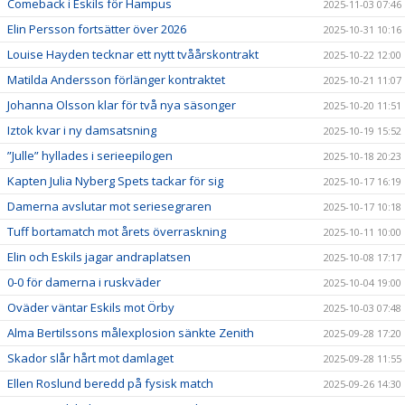
Comeback i Eskils för Hampus
2025-11-03 07:46
Elin Persson fortsätter över 2026
2025-10-31 10:16
Louise Hayden tecknar ett nytt tvåårskontrakt
2025-10-22 12:00
Matilda Andersson förlänger kontraktet
2025-10-21 11:07
Johanna Olsson klar för två nya säsonger
2025-10-20 11:51
Iztok kvar i ny damsatsning
2025-10-19 15:52
”Julle” hyllades i serieepilogen
2025-10-18 20:23
Kapten Julia Nyberg Spets tackar för sig
2025-10-17 16:19
Damerna avslutar mot seriesegraren
2025-10-17 10:18
Tuff bortamatch mot årets överraskning
2025-10-11 10:00
Elin och Eskils jagar andraplatsen
2025-10-08 17:17
0-0 för damerna i ruskväder
2025-10-04 19:00
Oväder väntar Eskils mot Örby
2025-10-03 07:48
Alma Bertilssons målexplosion sänkte Zenith
2025-09-28 17:20
Skador slår hårt mot damlaget
2025-09-28 11:55
Ellen Roslund beredd på fysisk match
2025-09-26 14:30