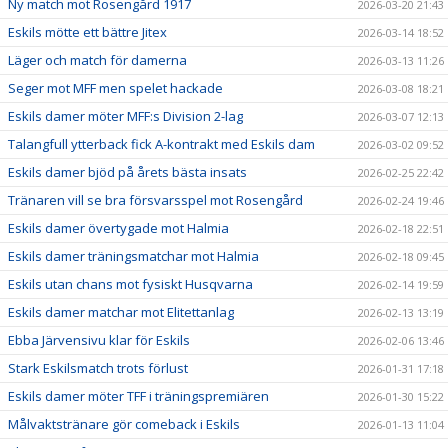
Ny match mot Rosengård 1917
2026-03-20 21:43
Eskils mötte ett bättre Jitex
2026-03-14 18:52
Läger och match för damerna
2026-03-13 11:26
Seger mot MFF men spelet hackade
2026-03-08 18:21
Eskils damer möter MFF:s Division 2-lag
2026-03-07 12:13
Talangfull ytterback fick A-kontrakt med Eskils dam
2026-03-02 09:52
Eskils damer bjöd på årets bästa insats
2026-02-25 22:42
Tränaren vill se bra försvarsspel mot Rosengård
2026-02-24 19:46
Eskils damer övertygade mot Halmia
2026-02-18 22:51
Eskils damer träningsmatchar mot Halmia
2026-02-18 09:45
Eskils utan chans mot fysiskt Husqvarna
2026-02-14 19:59
Eskils damer matchar mot Elitettanlag
2026-02-13 13:19
Ebba Järvensivu klar för Eskils
2026-02-06 13:46
Stark Eskilsmatch trots förlust
2026-01-31 17:18
Eskils damer möter TFF i träningspremiären
2026-01-30 15:22
Målvaktstränare gör comeback i Eskils
2026-01-13 11:04