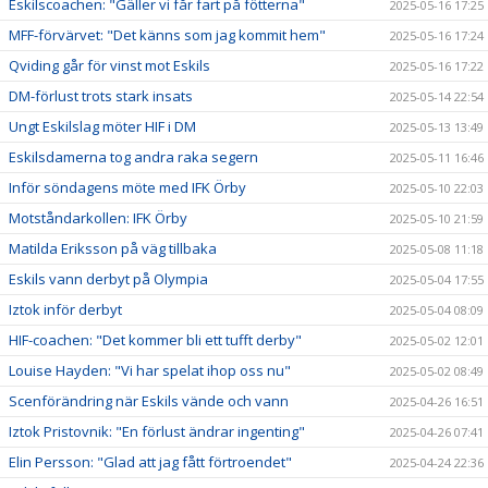
Eskilscoachen: "Gäller vi får fart på fötterna"
2025-05-16 17:25
MFF-förvärvet: "Det känns som jag kommit hem"
2025-05-16 17:24
Qviding går för vinst mot Eskils
2025-05-16 17:22
DM-förlust trots stark insats
2025-05-14 22:54
Ungt Eskilslag möter HIF i DM
2025-05-13 13:49
Eskilsdamerna tog andra raka segern
2025-05-11 16:46
Inför söndagens möte med IFK Örby
2025-05-10 22:03
Motståndarkollen: IFK Örby
2025-05-10 21:59
Matilda Eriksson på väg tillbaka
2025-05-08 11:18
Eskils vann derbyt på Olympia
2025-05-04 17:55
Iztok inför derbyt
2025-05-04 08:09
HIF-coachen: "Det kommer bli ett tufft derby"
2025-05-02 12:01
Louise Hayden: "Vi har spelat ihop oss nu"
2025-05-02 08:49
Scenförändring när Eskils vände och vann
2025-04-26 16:51
Iztok Pristovnik: "En förlust ändrar ingenting"
2025-04-26 07:41
Elin Persson: "Glad att jag fått förtroendet"
2025-04-24 22:36