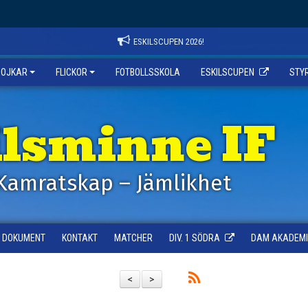
ESKILSCUPEN 2026!
POJKAR
FLICKOR
FOTBOLLSSKOLA
ESKILSCUPEN
STY
ilsminne IF
Kamratskap – Jämlikhet
DOKUMENT
KONTAKT
MATCHER
DIV. 1 SÖDRA
DAM AKADEMI -
<
>