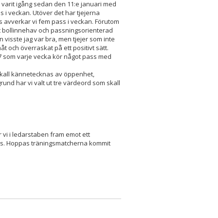
r varit igång sedan den 11:e januari med
i veckan. Utöver det har tjejerna
des avverkar vi fem pass i veckan. Förutom
et bollinnehav och passningsorienterad
 visste jag var bra, men tjejer som inte
åt och överraskat på ett positivt sätt.
F17 som varje vecka kör något pass med
skall kännetecknas av öppenhet,
grund har vi valt ut tre värdeord som skall
vi i ledarstaben fram emot ett
rs. Hoppas träningsmatcherna kommit