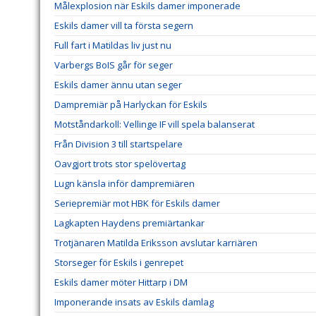
Målexplosion när Eskils damer imponerade
Eskils damer vill ta första segern
Full fart i Matildas liv just nu
Varbergs BoIS går för seger
Eskils damer ännu utan seger
Dampremiär på Harlyckan för Eskils
Motståndarkoll: Vellinge IF vill spela balanserat
Från Division 3 till startspelare
Oavgjort trots stor spelövertag
Lugn känsla inför dampremiären
Seriepremiär mot HBK för Eskils damer
Lagkapten Haydens premiärtankar
Trotjänaren Matilda Eriksson avslutar karriären
Storseger för Eskils i genrepet
Eskils damer möter Hittarp i DM
Imponerande insats av Eskils damlag