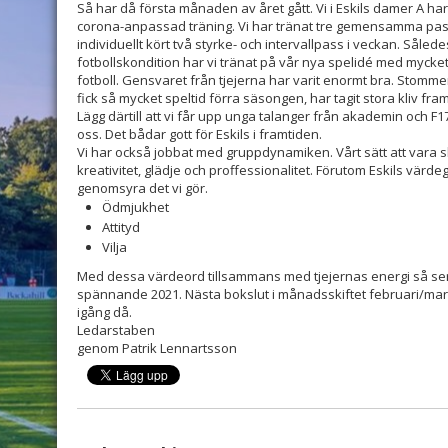
Så har då första månaden av året gått. Vi i Eskils damer A ha
corona-anpassad träning. Vi har tränat tre gemensamma pass 
individuellt kört två styrke- och intervallpass i veckan. Såle
fotbollskondition har vi tränat på vår nya spelidé med myck
fotboll. Gensvaret från tjejerna har varit enormt bra. Stommen
fick så mycket speltid förra säsongen, har tagit stora kliv fram
Lägg därtill att vi får upp unga talanger från akademin och 
oss. Det bådar gott för Eskils i framtiden.
Vi har också jobbat med gruppdynamiken. Vårt sätt att vara 
kreativitet, glädje och proffessionalitet. Förutom Eskils värde
genomsyra det vi gör.
Ödmjukhet
Attityd
Vilja
Med dessa värdeord tillsammans med tjejernas energi så ser 
spännande 2021. Nästa bokslut i månadsskiftet februari/ma
igång då.
Ledarstaben
genom Patrik Lennartsson