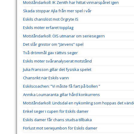
Motståndarkoll: IK Zenith har hittat vinnarspåret igen
Skada stoppar Ajla från mer spel i vår
Eskils chanslöst mot Örgryte IS
Eskils möter erfaret topplag
Motståndarkoll: ÖIS utmanar om seriesegern
Det slår gnistor om ”Järvens” spel
Två drömmål gav rättvis seger
Eskils möter svåranalyserat motstånd
Julia Fransson gillar det fysiska spelet
Chansrikt när Eskils vann
Eskilscoachen: ”Vi måste få fart på bollen ”
Annika Loumaranta gillar hård konkurrens
Motståndarkoll: Lindsdal en nykomling som hoppas det vänd
Enkel seger i cupen för Eskils damer
Eskils damer får chans studsa tillbaka
Förlust mot seriejumbon för Eskils damer