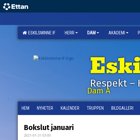
ESKILSMINNE IF
HERR
DAM
AKADEMI
Esk
Respekt – 
Dam A
HEM
NYHETER
KALENDER
TRUPPEN
BILDGALLERI
Bokslut januari
2021-01-31 03:00