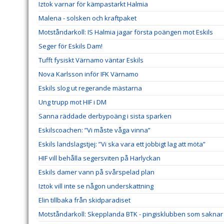
Iztok varnar för kämpastarkt Halmia
Malena - solsken och kraftpaket
Motståndarkoll: IS Halmia jagar första poängen mot Eskils
Seger för Eskils Dam!
Tufft fysiskt Värnamo väntar Eskils
Nova Karlsson inför IFK Värnamo
Eskils slog ut regerande mästarna
Ung trupp mot HIF i DM
Sanna räddade derbypoäng i sista sparken
Eskilscoachen: ”Vi måste våga vinna”
Eskils landslagstjej: ”Vi ska vara ett jobbigt lag att möta”
HIF vill behålla segersviten på Harlyckan
Eskils damer vann på svårspelad plan
Iztok vill inte se någon underskattning
Elin tillbaka från skidparadiset
Motståndarkoll: Skepplanda BTK - pingisklubben som saknar 