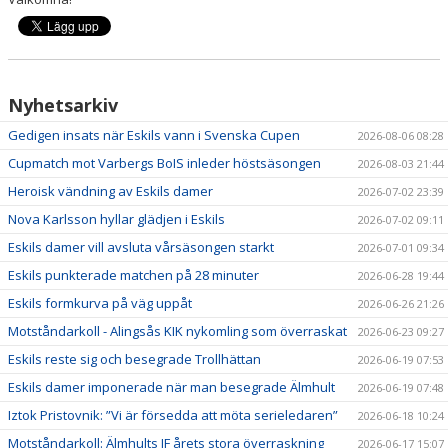
Nyhetsarkiv
Gedigen insats när Eskils vann i Svenska Cupen
2026-08-06 08:28
Cupmatch mot Varbergs BoIS inleder höstsäsongen
2026-08-03 21:44
Heroisk vändning av Eskils damer
2026-07-02 23:39
Nova Karlsson hyllar glädjen i Eskils
2026-07-02 09:11
Eskils damer vill avsluta vårsäsongen starkt
2026-07-01 09:34
Eskils punkterade matchen på 28 minuter
2026-06-28 19:44
Eskils formkurva på väg uppåt
2026-06-26 21:26
Motståndarkoll - Alingsås KIK nykomling som överraskat
2026-06-23 09:27
Eskils reste sig och besegrade Trollhättan
2026-06-19 07:53
Eskils damer imponerade när man besegrade Älmhult
2026-06-19 07:48
Iztok Pristovnik: ”Vi är försedda att möta serieledaren”
2026-06-18 10:24
Motståndarkoll: Älmhults IF årets stora överraskning
2026-06-17 15:07