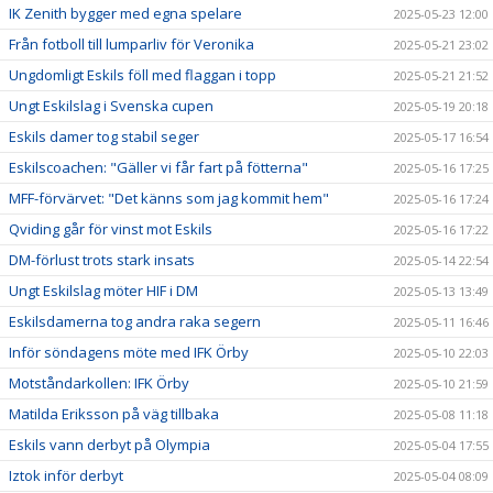
IK Zenith bygger med egna spelare
2025-05-23 12:00
Från fotboll till lumparliv för Veronika
2025-05-21 23:02
Ungdomligt Eskils föll med flaggan i topp
2025-05-21 21:52
Ungt Eskilslag i Svenska cupen
2025-05-19 20:18
Eskils damer tog stabil seger
2025-05-17 16:54
Eskilscoachen: "Gäller vi får fart på fötterna"
2025-05-16 17:25
MFF-förvärvet: "Det känns som jag kommit hem"
2025-05-16 17:24
Qviding går för vinst mot Eskils
2025-05-16 17:22
DM-förlust trots stark insats
2025-05-14 22:54
Ungt Eskilslag möter HIF i DM
2025-05-13 13:49
Eskilsdamerna tog andra raka segern
2025-05-11 16:46
Inför söndagens möte med IFK Örby
2025-05-10 22:03
Motståndarkollen: IFK Örby
2025-05-10 21:59
Matilda Eriksson på väg tillbaka
2025-05-08 11:18
Eskils vann derbyt på Olympia
2025-05-04 17:55
Iztok inför derbyt
2025-05-04 08:09