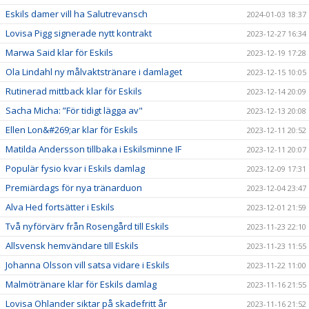
Eskils damer vill ha Salutrevansch
2024-01-03 18:37
Lovisa Pigg signerade nytt kontrakt
2023-12-27 16:34
Marwa Said klar för Eskils
2023-12-19 17:28
Ola Lindahl ny målvaktstränare i damlaget
2023-12-15 10:05
Rutinerad mittback klar för Eskils
2023-12-14 20:09
Sacha Micha: ”För tidigt lägga av"
2023-12-13 20:08
Ellen Lon&#269;ar klar för Eskils
2023-12-11 20:52
Matilda Andersson tillbaka i Eskilsminne IF
2023-12-11 20:07
Populär fysio kvar i Eskils damlag
2023-12-09 17:31
Premiärdags för nya tränarduon
2023-12-04 23:47
Alva Hed fortsätter i Eskils
2023-12-01 21:59
Två nyförvärv från Rosengård till Eskils
2023-11-23 22:10
Allsvensk hemvändare till Eskils
2023-11-23 11:55
Johanna Olsson vill satsa vidare i Eskils
2023-11-22 11:00
Malmötränare klar för Eskils damlag
2023-11-16 21:55
Lovisa Ohlander siktar på skadefritt år
2023-11-16 21:52