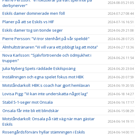
2024-08-05 21:05
derbynerver"
Eskils damer dominerade men föll
2024-07-27 08:44
Planer på att se Eskils vs HIF
2024-07-16 16:51
Eskils damer tog sin tionde seger
2024-06-29 21:08
Pierre Persson: ”Vi tror stenhårt på vår spelidé"
2024-06-28 07:25
Älmhultstränaren ”Vi vill vara ett jobbigt lag att möta”
2024-06-27 13:36
Nova Karlsson: ”Självförtroende och ödmjukhet i
2024-06-26 11:54
truppen"
Julia Nyberg Spets räddade Eskilspoäng
2024-06-20 23:04
Inställningen och egna spelet fokus mot HBK
2024-06-20 07:59
Motståndarkoll: HBK:s coach har gjort hemläxan
2024-06-19 20:55
Lovisa Pigg: ”Vi kan inte underskatta något lag"
2024-06-18 14:27
Stabil 5-1-seger mot Onsala
2024-06-16 17:17
Onsala får inte bli ett blindskär
2024-06-15 08:29
Motståndarkoll: Onsala på rätt väg när man gästar
2024-06-14 19:11
Eskils
Rosengårdsförvärv hyllar stämningen i Eskils
2024-06-14 00:11