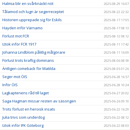
Halmia blir en svårknäckt nöt
2025-08-29 16:07
Tålamod och lugn är segerreceptet
2025-08-22 22:32
Historien upprepade sig för Eskils
2025-08-17 17:05
Hayden inför Värnamo
2025-08-17 08:13
Förlust mot FCR
2025-08-12 08:12
Iztok inför FCR 1917
2025-08-11 17:42
Johanna Lindblom pålitlig målgörare
2025-08-11 16:09
Förlust trots kraftig dominans
2025-08-06 08:59
Äntligen comeback för Matilda
2025-08-05 01:26
Seger mot ÖIS
2025-06-28 16:57
Inför ÖIS
2025-06-28 10:24
Lagkaptenens råd till laget
2025-06-27 20:02
Saga Hagman missar resten av säsongen
2025-06-26 09:10
Trots förlust en heroisk insats
2025-06-22 16:29
Julia trivs som underdog
2025-06-22 08:12
Iztok inför IFK Göteborg
2025-06-22 08:03