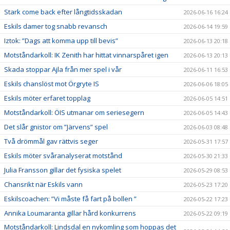
Stark come back efter långtidsskadan
2026-06-16 16:24
Eskils damer tog snabb revansch
2026-06-14 19:59
Iztok: ”Dags att komma upp till bevis”
2026-06-13 20:18
Motståndarkoll: IK Zenith har hittat vinnarspåret igen
2026-06-13 20:13
Skada stoppar Ajla från mer spel i vår
2026-06-11 16:53
Eskils chanslöst mot Örgryte IS
2026-06-06 18:05
Eskils möter erfaret topplag
2026-06-05 14:51
Motståndarkoll: ÖIS utmanar om seriesegern
2026-06-05 14:43
Det slår gnistor om ”Järvens” spel
2026-06-03 08:48
Två drömmål gav rättvis seger
2026-05-31 17:57
Eskils möter svåranalyserat motstånd
2026-05-30 21:33
Julia Fransson gillar det fysiska spelet
2026-05-29 08:53
Chansrikt när Eskils vann
2026-05-23 17:20
Eskilscoachen: ”Vi måste få fart på bollen ”
2026-05-22 17:23
Annika Loumaranta gillar hård konkurrens
2026-05-22 09:19
Motståndarkoll: Lindsdal en nykomling som hoppas det