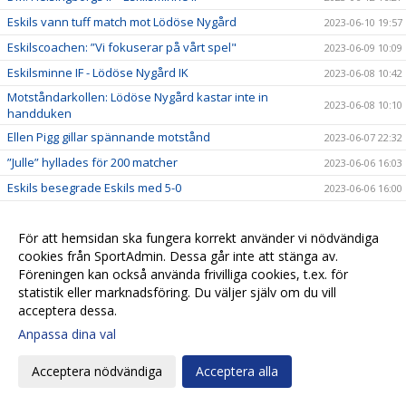
Eskils vann tuff match mot Lödöse Nygård
2023-06-10 19:57
Eskilscoachen: ”Vi fokuserar på vårt spel"
2023-06-09 10:09
Eskilsminne IF - Lödöse Nygård IK
2023-06-08 10:42
Motståndarkollen: Lödöse Nygård kastar inte in
2023-06-08 10:10
handduken
Ellen Pigg gillar spännande motstånd
2023-06-07 22:32
”Julle” hyllades för 200 matcher
2023-06-06 16:03
Eskils besegrade Eskils med 5-0
2023-06-06 16:00
Eskils mot Eskils ännu en gång
2023-06-06 00:30
För att hemsidan ska fungera korrekt använder vi nödvändiga
Svenska Cupen-match mellan Dam A och Akademin!
2023-06-05 17:16
cookies från SportAdmin. Dessa går inte att stänga av.
Fasta situationer fällde Eskils
2023-06-03 19:55
Föreningen kan också använda frivilliga cookies, t.ex. för
Tuff match väntar mot seriefavorit
2023-06-02 11:04
statistik eller marknadsföring. Du väljer själv om du vill
acceptera dessa.
Motståndarkollen: Hårdsatsande Halmia med 14
2023-06-01 09:50
nyförvärv
Anpassa dina val
”Aggi” närmar sig toppformen
2023-05-30 21:51
Acceptera nödvändiga
Acceptera alla
IS Halmia - Eskilsminne IF
2023-05-30 10:56
Alma Bertilssons hat trick sänkte Mariebo
2023-05-27 19:38