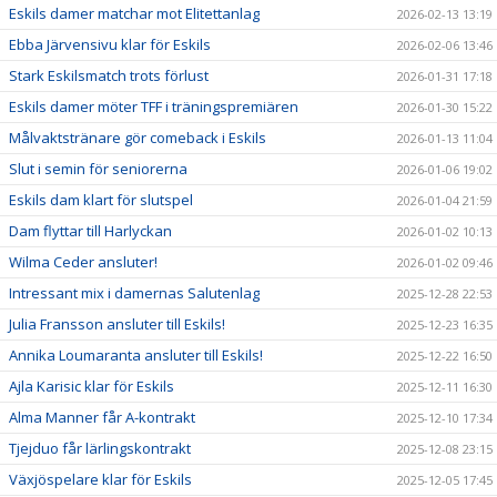
Eskils damer matchar mot Elitettanlag
2026-02-13 13:19
Ebba Järvensivu klar för Eskils
2026-02-06 13:46
Stark Eskilsmatch trots förlust
2026-01-31 17:18
Eskils damer möter TFF i träningspremiären
2026-01-30 15:22
Målvaktstränare gör comeback i Eskils
2026-01-13 11:04
Slut i semin för seniorerna
2026-01-06 19:02
Eskils dam klart för slutspel
2026-01-04 21:59
Dam flyttar till Harlyckan
2026-01-02 10:13
Wilma Ceder ansluter!
2026-01-02 09:46
Intressant mix i damernas Salutenlag
2025-12-28 22:53
Julia Fransson ansluter till Eskils!
2025-12-23 16:35
Annika Loumaranta ansluter till Eskils!
2025-12-22 16:50
Ajla Karisic klar för Eskils
2025-12-11 16:30
Alma Manner får A-kontrakt
2025-12-10 17:34
Tjejduo får lärlingskontrakt
2025-12-08 23:15
Växjöspelare klar för Eskils
2025-12-05 17:45