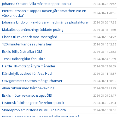
Johanna Olsson: ”Alla måste steppa upp nu"
2024-08-22 09:42
Pierre Persson: ”Hoppas Rosengårdsmatchen var en
2024-08-21 20:56
väckarklocka"
Johanna Lindblom - nyförvärv med många plusfaktorer
2024-08-20 17:36
Makalös upphämtning räddade poäng
2024-08-18 15:50
Chans till revansch mot Rosengård
2024-08-16 14:22
120 minuter kändes i Ellens ben
2024-08-15 12:26
Eskils föll på straffar i DM
2024-08-14 23:33
Tess Fridberg klar för Eskils
2024-08-14 15:59
Fjärde HIF-mötet på fyra månader
2024-08-13 20:39
Känslofyllt avsked för Alva Hed
2024-08-11 18:57
Oavgjort mot ÖIS trots många chanser
2024-08-11 18:36
Alma räknar med hårdbevakning
2024-08-09 21:29
Eskils möter revanschsuget ÖIS
2024-08-09 21:17
Historisk Eskilsseger inför rekordpublik
2024-08-06 23:04
Skadeproblem historia nu vill Tilde bidra
2024-08-06 08:56
Pierre Persson: ”Vi fokuserar på vårt spel inte på