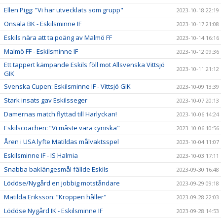
Ellen Pigg: ”Vi har utvecklats som grupp"
2023-10-18 22:19
Onsala BK - Eskilsminne IF
2023-10-17 21:08
Eskils nära att ta poäng av Malmö FF
2023-10-14 16:16
Malmö FF - Eskilsminne IF
2023-10-12 09:36
Ett tappert kämpande Eskils föll mot Allsvenska Vittsjö
2023-10-11 21:12
GIK
Svenska Cupen: Eskilsminne IF - Vittsjö GIK
2023-10-09 13:39
Stark insats gav Eskilsseger
2023-10-07 20:13
Damernas match flyttad till Harlyckan!
2023-10-06 14:24
Eskilscoachen: ”Vi måste vara cyniska"
2023-10-06 10:56
Åren i USA lyfte Matildas målvaktsspel
2023-10-04 11:07
Eskilsminne IF - IS Halmia
2023-10-03 17:11
Snabba baklängesmål fällde Eskils
2023-09-30 16:48
Lödöse/Nygård en jobbig motståndare
2023-09-29 09:18
Matilda Eriksson: ”Kroppen håller"
2023-09-28 22:03
Lödöse Nygård IK - Eskilsminne IF
2023-09-28 14:53