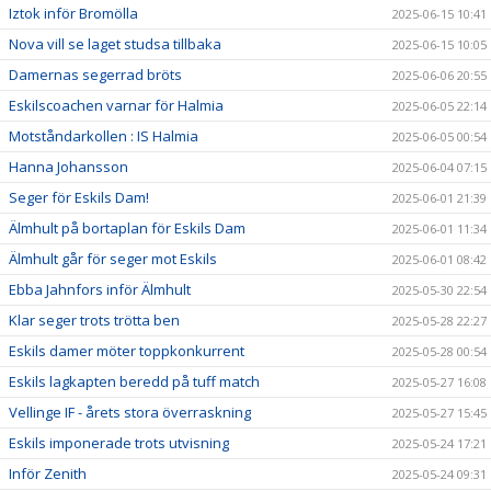
Iztok inför Bromölla
2025-06-15 10:41
Nova vill se laget studsa tillbaka
2025-06-15 10:05
Damernas segerrad bröts
2025-06-06 20:55
Eskilscoachen varnar för Halmia
2025-06-05 22:14
Motståndarkollen : IS Halmia
2025-06-05 00:54
Hanna Johansson
2025-06-04 07:15
Seger för Eskils Dam!
2025-06-01 21:39
Älmhult på bortaplan för Eskils Dam
2025-06-01 11:34
Älmhult går för seger mot Eskils
2025-06-01 08:42
Ebba Jahnfors inför Älmhult
2025-05-30 22:54
Klar seger trots trötta ben
2025-05-28 22:27
Eskils damer möter toppkonkurrent
2025-05-28 00:54
Eskils lagkapten beredd på tuff match
2025-05-27 16:08
Vellinge IF - årets stora överraskning
2025-05-27 15:45
Eskils imponerade trots utvisning
2025-05-24 17:21
Inför Zenith
2025-05-24 09:31