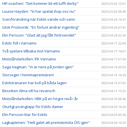
HIF-coachen: "Det kommer bli ett tufft derby"
2025-05-02 12:01
Louise Hayden: "Vi har spelat ihop oss nu"
2025-05-02 08:49
Scenförändring när Eskils vände och vann
2025-04-26 16:51
Iztok Pristovnik: "En förlust ändrar ingenting"
2025-04-26 07:41
Elin Persson: "Glad att jag fått förtroendet"
2025-04-24 22:36
Eskils föll i Värnamo
2025-04-17 22:06
Två spelare tillbaka mot Värnamo
2025-04-17 16:01
Motståndarkollen: IFK Värnamo
2025-04-17 07:36
Saga Hagman: "Vi är nere på Jorden igen"
2025-04-16 20:03
Storseger i hemmapremiären!
2025-04-13 16:55
Eskilstränaren har koll på båda lagen
2025-04-13 07:02
Besviken Alma vill ha revansch
2025-04-11 15:22
Motståndarkollen: HBK på en högre nivå i år
2025-04-10 08:46
Oturligt poängtapp för Eskils damer
2025-04-05 16:26
Elin Persson klar för Eskils
2025-04-05 00:36
Lagkaptenen: "Helt galet att premiärmöta ÖIS igen"
2025-04-04 16:23