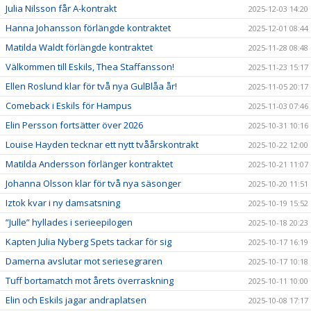
Julia Nilsson får A-kontrakt
2025-12-03 14:20
Hanna Johansson förlängde kontraktet
2025-12-01 08:44
Matilda Waldt förlängde kontraktet
2025-11-28 08:48
Välkommen till Eskils, Thea Staffansson!
2025-11-23 15:17
Ellen Roslund klar för två nya GulBlåa år!
2025-11-05 20:17
Comeback i Eskils för Hampus
2025-11-03 07:46
Elin Persson fortsätter över 2026
2025-10-31 10:16
Louise Hayden tecknar ett nytt tvåårskontrakt
2025-10-22 12:00
Matilda Andersson förlänger kontraktet
2025-10-21 11:07
Johanna Olsson klar för två nya säsonger
2025-10-20 11:51
Iztok kvar i ny damsatsning
2025-10-19 15:52
”Julle” hyllades i serieepilogen
2025-10-18 20:23
Kapten Julia Nyberg Spets tackar för sig
2025-10-17 16:19
Damerna avslutar mot seriesegraren
2025-10-17 10:18
Tuff bortamatch mot årets överraskning
2025-10-11 10:00
Elin och Eskils jagar andraplatsen
2025-10-08 17:17