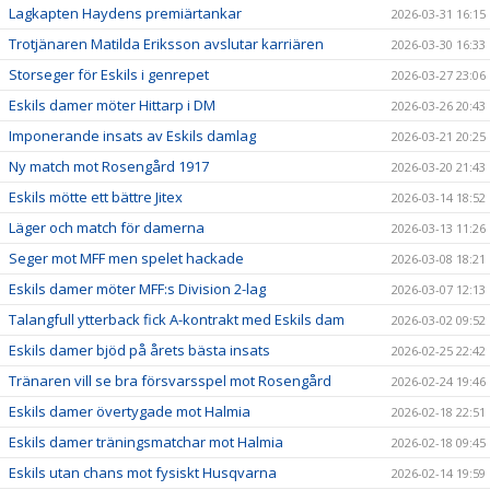
Lagkapten Haydens premiärtankar
2026-03-31 16:15
Trotjänaren Matilda Eriksson avslutar karriären
2026-03-30 16:33
Storseger för Eskils i genrepet
2026-03-27 23:06
Eskils damer möter Hittarp i DM
2026-03-26 20:43
Imponerande insats av Eskils damlag
2026-03-21 20:25
Ny match mot Rosengård 1917
2026-03-20 21:43
Eskils mötte ett bättre Jitex
2026-03-14 18:52
Läger och match för damerna
2026-03-13 11:26
Seger mot MFF men spelet hackade
2026-03-08 18:21
Eskils damer möter MFF:s Division 2-lag
2026-03-07 12:13
Talangfull ytterback fick A-kontrakt med Eskils dam
2026-03-02 09:52
Eskils damer bjöd på årets bästa insats
2026-02-25 22:42
Tränaren vill se bra försvarsspel mot Rosengård
2026-02-24 19:46
Eskils damer övertygade mot Halmia
2026-02-18 22:51
Eskils damer träningsmatchar mot Halmia
2026-02-18 09:45
Eskils utan chans mot fysiskt Husqvarna
2026-02-14 19:59