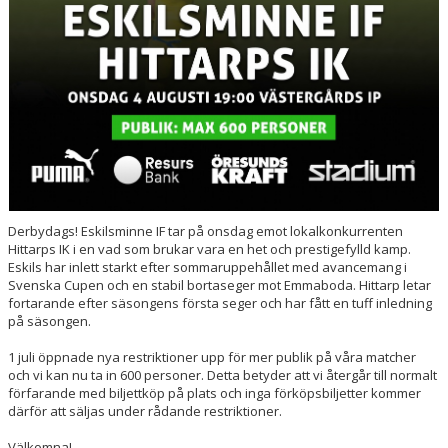
Derbydags! Eskilsminne IF tar på onsdag emot lokalkonkurrenten
Hittarps IK i en vad som brukar vara en het och prestigefylld kamp.
Eskils har inlett starkt efter sommaruppehållet med avancemang i
Svenska Cupen och en stabil bortaseger mot Emmaboda. Hittarp letar
fortarande efter säsongens första seger och har fått en tuff inledning
på säsongen.
1 juli öppnade nya restriktioner upp för mer publik på våra matcher
och vi kan nu ta in 600 personer. Detta betyder att vi återgår till normalt
förfarande med biljettköp på plats och inga förköpsbiljetter kommer
därför att säljas under rådande restriktioner.
Välkomna!