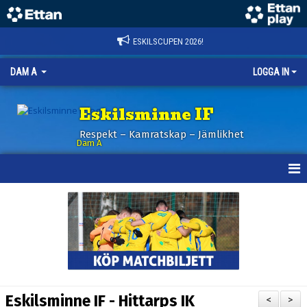
ESKILSCUPEN 2026!
DAM A
LOGGA IN
Eskilsminne IF
Respekt – Kamratskap – Jämlikhet
Dam A
HEM
NYHETER
KALENDER
TRUPPEN
Eskilsminne IF - Hittarps IK
<
>