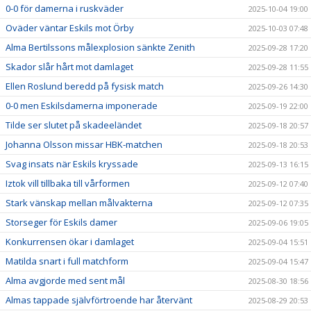
0-0 för damerna i ruskväder
2025-10-04 19:00
Oväder väntar Eskils mot Örby
2025-10-03 07:48
Alma Bertilssons målexplosion sänkte Zenith
2025-09-28 17:20
Skador slår hårt mot damlaget
2025-09-28 11:55
Ellen Roslund beredd på fysisk match
2025-09-26 14:30
0-0 men Eskilsdamerna imponerade
2025-09-19 22:00
Tilde ser slutet på skadeeländet
2025-09-18 20:57
Johanna Olsson missar HBK-matchen
2025-09-18 20:53
Svag insats när Eskils kryssade
2025-09-13 16:15
Iztok vill tillbaka till vårformen
2025-09-12 07:40
Stark vänskap mellan målvakterna
2025-09-12 07:35
Storseger för Eskils damer
2025-09-06 19:05
Konkurrensen ökar i damlaget
2025-09-04 15:51
Matilda snart i full matchform
2025-09-04 15:47
Alma avgjorde med sent mål
2025-08-30 18:56
Almas tappade självförtroende har återvänt
2025-08-29 20:53