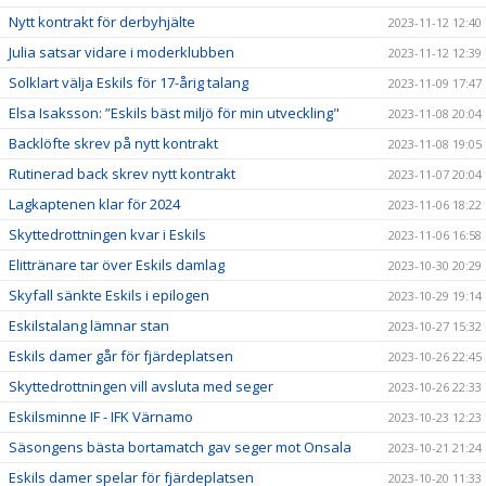
Nytt kontrakt för derbyhjälte
2023-11-12 12:40
Julia satsar vidare i moderklubben
2023-11-12 12:39
Solklart välja Eskils för 17-årig talang
2023-11-09 17:47
Elsa Isaksson: ”Eskils bäst miljö för min utveckling"
2023-11-08 20:04
Backlöfte skrev på nytt kontrakt
2023-11-08 19:05
Rutinerad back skrev nytt kontrakt
2023-11-07 20:04
Lagkaptenen klar för 2024
2023-11-06 18:22
Skyttedrottningen kvar i Eskils
2023-11-06 16:58
Elittränare tar över Eskils damlag
2023-10-30 20:29
Skyfall sänkte Eskils i epilogen
2023-10-29 19:14
Eskilstalang lämnar stan
2023-10-27 15:32
Eskils damer går för fjärdeplatsen
2023-10-26 22:45
Skyttedrottningen vill avsluta med seger
2023-10-26 22:33
Eskilsminne IF - IFK Värnamo
2023-10-23 12:23
Säsongens bästa bortamatch gav seger mot Onsala
2023-10-21 21:24
Eskils damer spelar för fjärdeplatsen
2023-10-20 11:33