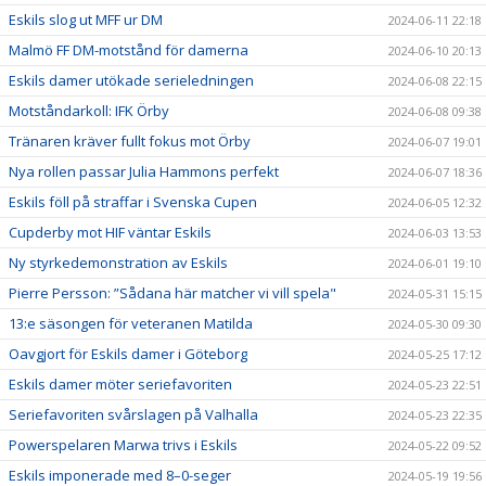
Eskils slog ut MFF ur DM
2024-06-11 22:18
Malmö FF DM-motstånd för damerna
2024-06-10 20:13
Eskils damer utökade serieledningen
2024-06-08 22:15
Motståndarkoll: IFK Örby
2024-06-08 09:38
Tränaren kräver fullt fokus mot Örby
2024-06-07 19:01
Nya rollen passar Julia Hammons perfekt
2024-06-07 18:36
Eskils föll på straffar i Svenska Cupen
2024-06-05 12:32
Cupderby mot HIF väntar Eskils
2024-06-03 13:53
Ny styrkedemonstration av Eskils
2024-06-01 19:10
Pierre Persson: ”Sådana här matcher vi vill spela"
2024-05-31 15:15
13:e säsongen för veteranen Matilda
2024-05-30 09:30
Oavgjort för Eskils damer i Göteborg
2024-05-25 17:12
Eskils damer möter seriefavoriten
2024-05-23 22:51
Seriefavoriten svårslagen på Valhalla
2024-05-23 22:35
Powerspelaren Marwa trivs i Eskils
2024-05-22 09:52
Eskils imponerade med 8–0-seger
2024-05-19 19:56