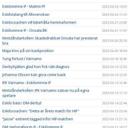
Eskilsminne IF - Malmö FF
2023-06-26 15:03
Eskilstalang till Allsvenskan
2023-06-26 11:35
Eskilscoachen vill bibehålla hemmaformen
2023-06-21 23:08
Eskilsminne IF - Onsala BK
2023-06-21 11:47
Motståndarkollen: Skadedrabbat Onsala har presterat
2023-06-20 20:26
bra
Maja trivs på sin backposition
2023-06-20 18:04
Tung förlust i Värnamo
2023-06-18 18:40
Derbyhjälten glad hon fick rätt diagnos
2023-06-16 12:35
Johanna Olsson kan göra come back
2023-06-16 12:29
IFK Värnamo - Eskilsminne IF
2023-06-15 12:40
Motståndarkollen: IFK Värnamo satsar nu på egna
2023-06-15 11:15
spelare
Eskils bäst i DM-derbyt
2023-06-14 22:44
Eskilscoachen: ”Detta är årets match för HIF"
2023-06-13 23:54
”Jasse” extremt taggad inför HIF-matchen
2023-06-13 21:16
DM: Helsingborgs IF - Eskilsminne IF
2023-06-12 16:27