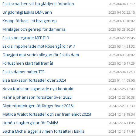
Eskilscoachen vill ha glädjen i fotbollen
2025-04-04 16:17
Ungdomligt Eskils DM-vann
2025-04-02 23:15
Knapp förlust i ett bra genrep
2025-03-30 18:02
Miniläger och genrep för damerna
2025-03-28 20:24
Eskils besegrade MFF F19
2025-03-22 19:45
Eskils imponerade mot Rosengård 1917
2025-03-14 21:32
Oavgjort mot seriekollegan för Eskils dam
2025-03-08 20:02
Förlust men klart fall framåt
2025-02-15 17:29
Eskils damer möter TFF
2025-02-04 17:58
Elsa Isaksson fortsätter över 2025!
2025-01-11 08:05
Nova Karlsson signerade nytt kontrakt
2024-12-25 12:40
Hanna Johansson forsätter över 2025!
2024-12-23 20:38
Skyttedrottningen förlänger över 2026!
2024-12-20 15:30
Matilda Waldt fortsätter och ser fram emot 2025!
2024-12-19 18:34
Linnéa Hagberg klar för Eskils!
2024-12-16 11:05
Sacha Micha lägger av men fortsätter i Eskils
2024-12-13 17:44