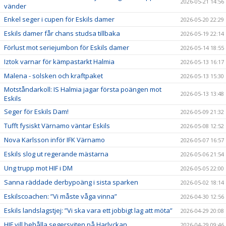
2026-05-21 14:56
vänder
Enkel seger i cupen för Eskils damer
2026-05-20 22:29
Eskils damer får chans studsa tillbaka
2026-05-19 22:14
Förlust mot seriejumbon för Eskils damer
2026-05-14 18:55
Iztok varnar för kämpastarkt Halmia
2026-05-13 16:17
Malena - solsken och kraftpaket
2026-05-13 15:30
Motståndarkoll: IS Halmia jagar första poängen mot
2026-05-13 13:48
Eskils
Seger för Eskils Dam!
2026-05-09 21:32
Tufft fysiskt Värnamo väntar Eskils
2026-05-08 12:52
Nova Karlsson inför IFK Värnamo
2026-05-07 16:57
Eskils slog ut regerande mästarna
2026-05-06 21:54
Ung trupp mot HIF i DM
2026-05-05 22:00
Sanna räddade derbypoäng i sista sparken
2026-05-02 18:14
Eskilscoachen: ”Vi måste våga vinna”
2026-04-30 12:56
Eskils landslagstjej: ”Vi ska vara ett jobbigt lag att möta”
2026-04-29 20:08
HIF vill behålla segersviten på Harlyckan
2026-04-29 09:46