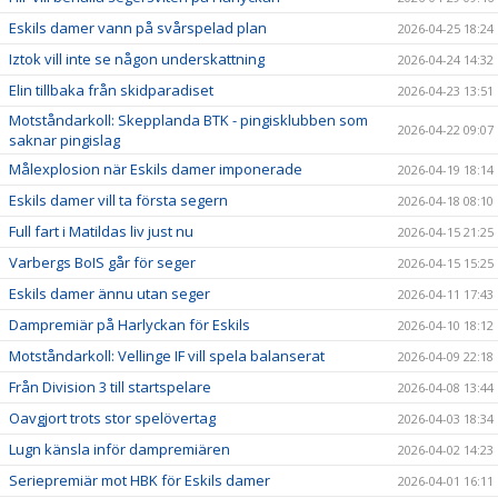
Eskils damer vann på svårspelad plan
2026-04-25 18:24
Iztok vill inte se någon underskattning
2026-04-24 14:32
Elin tillbaka från skidparadiset
2026-04-23 13:51
Motståndarkoll: Skepplanda BTK - pingisklubben som
2026-04-22 09:07
saknar pingislag
Målexplosion när Eskils damer imponerade
2026-04-19 18:14
Eskils damer vill ta första segern
2026-04-18 08:10
Full fart i Matildas liv just nu
2026-04-15 21:25
Varbergs BoIS går för seger
2026-04-15 15:25
Eskils damer ännu utan seger
2026-04-11 17:43
Dampremiär på Harlyckan för Eskils
2026-04-10 18:12
Motståndarkoll: Vellinge IF vill spela balanserat
2026-04-09 22:18
Från Division 3 till startspelare
2026-04-08 13:44
Oavgjort trots stor spelövertag
2026-04-03 18:34
Lugn känsla inför dampremiären
2026-04-02 14:23
Seriepremiär mot HBK för Eskils damer
2026-04-01 16:11