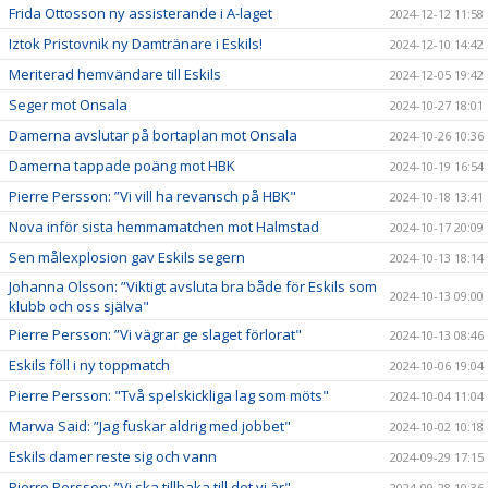
Frida Ottosson ny assisterande i A-laget
2024-12-12 11:58
Iztok Pristovnik ny Damtränare i Eskils!
2024-12-10 14:42
Meriterad hemvändare till Eskils
2024-12-05 19:42
Seger mot Onsala
2024-10-27 18:01
Damerna avslutar på bortaplan mot Onsala
2024-10-26 10:36
Damerna tappade poäng mot HBK
2024-10-19 16:54
Pierre Persson: ”Vi vill ha revansch på HBK"
2024-10-18 13:41
Nova inför sista hemmamatchen mot Halmstad
2024-10-17 20:09
Sen målexplosion gav Eskils segern
2024-10-13 18:14
Johanna Olsson: ”Viktigt avsluta bra både för Eskils som
2024-10-13 09:00
klubb och oss själva"
Pierre Persson: ”Vi vägrar ge slaget förlorat"
2024-10-13 08:46
Eskils föll i ny toppmatch
2024-10-06 19:04
Pierre Persson: "Två spelskickliga lag som möts"
2024-10-04 11:04
Marwa Said: ”Jag fuskar aldrig med jobbet"
2024-10-02 10:18
Eskils damer reste sig och vann
2024-09-29 17:15
Pierre Persson: ”Vi ska tillbaka till det vi är"
2024-09-28 10:36