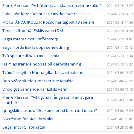
Pierre Persson: ”Vi håller på att skapa en vinnarkultur"
2024-05-18 15:27
Ebba Jahnfors: ”Det är sjukt mycket bättre i Eskils"
2024-05-18 14:58
MOTSTÅNDARKOLL: IK Rössö har tappat 18 spelare
2024-05-18 14:56
Tennissiffror när Eskils vann i DM
2024-05-15 21:56
Laget roteras mot Staffanstorp
2024-05-15 11:02
Seger förde Eskils upp i serieledning
2024-05-11 20:12
Två spelare tillbaka mot Halmia
2024-05-10 13:34
Halmias tränare hoppas på derbystämning
2024-05-10 13:32
Tvåmålsskytten Hanna gillar fasta situationer
2024-05-08 16:37
Den svåra skadan knäcker inte Matilda
2024-05-06 22:22
Onödigt spännande när Eskils vann
2024-05-05 19:15
Pierre Persson: ”Viktigt ha många som kan avgöra
2024-05-03 13:36
matcher"
Ljungskiles coach: ”Det kommer att bli en tuff match"
2024-05-02 15:24
Succéstart för Matilda Waldt
2024-05-01 19:02
Seger mot FC Trollhättan
2024-04-28 20:49