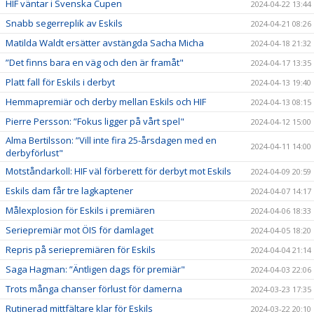
HIF väntar i Svenska Cupen
2024-04-22 13:44
Snabb segerreplik av Eskils
2024-04-21 08:26
Matilda Waldt ersätter avstängda Sacha Micha
2024-04-18 21:32
”Det finns bara en väg och den är framåt"
2024-04-17 13:35
Platt fall för Eskils i derbyt
2024-04-13 19:40
Hemmapremiär och derby mellan Eskils och HIF
2024-04-13 08:15
Pierre Persson: ”Fokus ligger på vårt spel"
2024-04-12 15:00
Alma Bertilsson: ”Vill inte fira 25-årsdagen med en
2024-04-11 14:00
derbyförlust"
Motståndarkoll: HIF väl förberett för derbyt mot Eskils
2024-04-09 20:59
Eskils dam får tre lagkaptener
2024-04-07 14:17
Målexplosion för Eskils i premiären
2024-04-06 18:33
Seriepremiär mot ÖIS för damlaget
2024-04-05 18:20
Repris på seriepremiären för Eskils
2024-04-04 21:14
Saga Hagman: ”Äntligen dags för premiär"
2024-04-03 22:06
Trots många chanser förlust för damerna
2024-03-23 17:35
Rutinerad mittfältare klar för Eskils
2024-03-22 20:10