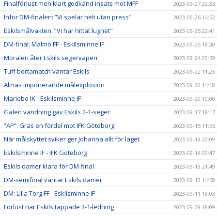
Finalförlust men klart godkänd insats mot MFF
2023-09-27 22:33
Inför DM-finalen: ”Vi spelar helt utan press"
2023-09-26 14:52
Eskilsmålvakten: ”Vi har hittat lugnet"
2023-09-25 22:41
DM-final: Malmö FF - Eskilsminne IF
2023-09-25 18:30
Moralen åter Eskils segervapen
2023-09-24 20:59
Tuff bortamatch väntar Eskils
2023-09-22 11:23
Almas imponerande målexplosion
2023-09-20 14:18
Mariebo IK - Eskilsminne IF
2023-09-20 10:00
Galen vändning gav Eskils 2-1-seger
2023-09-17 18:17
”AP”: Gräs en fördel mot IFK Göteborg
2023-09-15 11:56
När målskyttet sviker ger Johanna allt för laget
2023-09-14 20:09
Eskilsminne IF - IFK Göteborg
2023-09-14 09:47
Eskils damer klara för DM-final
2023-09-13 21:49
DM-semifinal väntar Eskils damer
2023-09-12 14:58
DM: Lilla Torg FF - Eskilsminne IF
2023-09-11 18:03
Förlust när Eskils tappade 3-1-ledning
2023-09-09 18:09