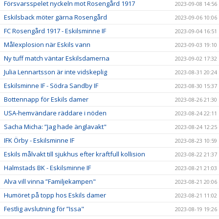
Försvarsspelet nyckeln mot Rosengård 1917
2023-09-08 14:56
Eskilsback möter gärna Rosengård
2023-09-06 10:06
FC Rosengård 1917 - Eskilsminne IF
2023-09-04 16:51
Målexplosion när Eskils vann
2023-09-03 19:10
Ny tuff match väntar Eskilsdamerna
2023-09-02 17:32
Julia Lennartsson är inte vidskeplig
2023-08-31 20:24
Eskilsminne IF - Södra Sandby IF
2023-08-30 15:37
Bottennapp för Eskils damer
2023-08-26 21:30
USA-hemvändare räddare i nöden
2023-08-24 22:11
Sacha Micha: ”Jag hade änglavakt"
2023-08-24 12:25
IFK Örby - Eskilsminne IF
2023-08-23 10:59
Eskils målvakt till sjukhus efter kraftfull kollision
2023-08-22 21:37
Halmstads BK - Eskilsminne IF
2023-08-21 21:03
Alva vill vinna ”Familjekampen"
2023-08-21 20:06
Humöret på topp hos Eskils damer
2023-08-21 11:02
Festlig avslutning för ”Issa"
2023-08-19 19:26