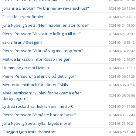
Johanna Lindblom: ”Vi brinner av revanschlust"
2024-09-26 15:06
Eskils föll i seriefinalen
2024-09-21 17:13
Julia Nyberg Spets: ”Hemmaplan en stor fördel"
2024-09-21 08:00
Pierre Persson: ”Vi ska inte krångla till det"
2024-09-20 20:07
Eskils firar 7-0-segern
2024-09-15 18:12
Pierre Persson: ”Vi är på väg mot toppform"
2024-09-14 19:02
Matilda Eriksson inför Rössö i helgen!
2024-09-12 19:07
Hemmaseger mot Halmia
2024-09-08 16:53
Pierre Persson: ”Gäller tro på det vi gör"
2024-09-06 07:29
Meriterad mittback förstärker Eskils
2024-09-05 20:56
Alma Bertilsson: ”Vi blev för bekväma efter
2024-09-05 09:56
derbysegern"
Lyckad rockad när Eskils vann med 5-0
2024-09-01 17:05
Pierre Persson: ”Vi måste back to basic"
2024-08-30 07:43
Julia Nyberg Spets hyllar lagets moral
2024-08-29 10:21
Oavgjort igen trots drömstart
2024-08-25 16:44