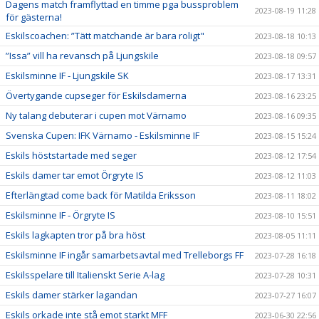
Dagens match framflyttad en timme pga bussproblem
2023-08-19 11:28
för gästerna!
Eskilscoachen: ”Tätt matchande är bara roligt"
2023-08-18 10:13
”Issa” vill ha revansch på Ljungskile
2023-08-18 09:57
Eskilsminne IF - Ljungskile SK
2023-08-17 13:31
Övertygande cupseger för Eskilsdamerna
2023-08-16 23:25
Ny talang debuterar i cupen mot Värnamo
2023-08-16 09:35
Svenska Cupen: IFK Värnamo - Eskilsminne IF
2023-08-15 15:24
Eskils höststartade med seger
2023-08-12 17:54
Eskils damer tar emot Örgryte IS
2023-08-12 11:03
Efterlängtad come back för Matilda Eriksson
2023-08-11 18:02
Eskilsminne IF - Örgryte IS
2023-08-10 15:51
Eskils lagkapten tror på bra höst
2023-08-05 11:11
Eskilsminne IF ingår samarbetsavtal med Trelleborgs FF
2023-07-28 16:18
Eskilsspelare till Italienskt Serie A-lag
2023-07-28 10:31
Eskils damer stärker lagandan
2023-07-27 16:07
Eskils orkade inte stå emot starkt MFF
2023-06-30 22:56