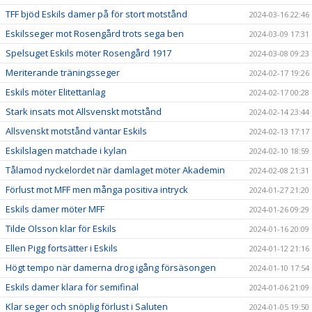
TFF bjöd Eskils damer på för stort motstånd
2024-03-16 22:46
Eskilsseger mot Rosengård trots sega ben
2024-03-09 17:31
Spelsuget Eskils möter Rosengård 1917
2024-03-08 09:23
Meriterande träningsseger
2024-02-17 19:26
Eskils möter Elitettanlag
2024-02-17 00:28
Stark insats mot Allsvenskt motstånd
2024-02-14 23:44
Allsvenskt motstånd väntar Eskils
2024-02-13 17:17
Eskilslagen matchade i kylan
2024-02-10 18:59
Tålamod nyckelordet när damlaget möter Akademin
2024-02-08 21:31
Förlust mot MFF men många positiva intryck
2024-01-27 21:20
Eskils damer möter MFF
2024-01-26 09:29
Tilde Olsson klar för Eskils
2024-01-16 20:09
Ellen Pigg fortsätter i Eskils
2024-01-12 21:16
Högt tempo när damerna drog igång försäsongen
2024-01-10 17:54
Eskils damer klara för semifinal
2024-01-06 21:09
Klar seger och snöplig förlust i Saluten
2024-01-05 19:50